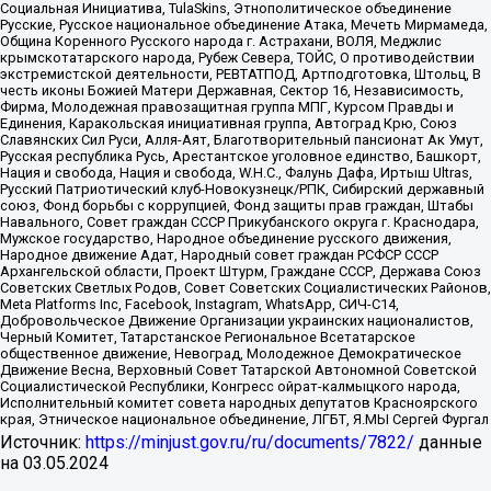
Социальная Инициатива, TulaSkins, Этнополитическое объединение
Русские, Русское национальное объединение Атака, Мечеть Мирмамеда,
Община Коренного Русского народа г. Астрахани, ВОЛЯ, Меджлис
крымскотатарского народа, Рубеж Севера, ТОЙС, О противодействии
экстремистской деятельности, РЕВТАТПОД, Артподготовка, Штольц, В
честь иконы Божией Матери Державная, Сектор 16, Независимость,
Фирма, Молодежная правозащитная группа МПГ, Курсом Правды и
Единения, Каракольская инициативная группа, Автоград Крю, Союз
Славянских Сил Руси, Алля-Аят, Благотворительный пансионат Ак Умут,
Русская республика Русь, Арестантское уголовное единство, Башкорт,
Нация и свобода, Нация и свобода, W.H.С., Фалунь Дафа, Иртыш Ultras,
Русский Патриотический клуб-Новокузнецк/РПК, Сибирский державный
союз, Фонд борьбы с коррупцией, Фонд защиты прав граждан, Штабы
Навального, Совет граждан СССР Прикубанского округа г. Краснодара,
Мужское государство, Народное объединение русского движения,
Народное движение Адат, Народный совет граждан РСФСР СССР
Архангельской области, Проект Штурм, Граждане СССР, Держава Союз
Советских Светлых Родов, Совет Советских Социалистических Районов,
Meta Platforms Inc, Facebook, Instagram, WhatsApp, СИЧ-С14,
Добровольческое Движение Организации украинских националистов,
Черный Комитет, Татарстанское Региональное Всетатарское
общественное движение, Невоград, Молодежное Демократическое
Движение Весна, Верховный Совет Татарской Автономной Советской
Социалистической Республики, Конгресс ойрат-калмыцкого народа,
Исполнительный комитет совета народных депутатов Красноярского
края, Этническое национальное объединение, ЛГБТ, Я.МЫ Сергей Фургал
Источник:
https://minjust.gov.ru/ru/documents/7822/
данные
на
03.05.2024