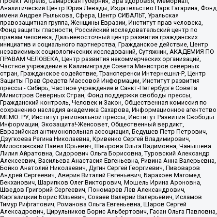
Проект Апрель, Самарская губерния, Эра здоровья, Мемориал,
Аналитический Центр Юрия Левады, Издательство Парк Гагарина, Фонд
имени Андрея Рылькова, Сфера, Центр СИБАЛЬТ, Уральская
правозащитная группа, Женщины Евразии, Институт прав человека,
Фонд защиты гласности, Российский исследовательский центр по
правам человека, Дальневосточный центр развития гражданских
инициатив и социального партнерства, Гражданское действие, Центр
независимых социологических исследований, Сутяжник, АКАДЕМИЯ ПО
ПРАВАМ ЧЕЛОВЕКА, Центр развития некоммерческих организаций,
Частное учреждение в Калининграде Совета Министров северных
стран, Гражданское содействие, Трансперенси Интернешнл-Р, Центр
Защиты Прав Средств Массовой Информации, Институт развития
прессы - Сибирь, Частное учреждение в Санкт-Петербурге Совета
Министров Северных Стран, Фонд поддержки свободы прессы,
Гражданский контроль, Человек и Закон, Общественная комиссия по
сохранению наследия академика Сахарова, Информационное агентство
МЕМО. РУ, Институт региональной прессы, Институт Развития Свободы
Информации, Экозащита!-Женсовет, Общественный вердикт,
Евразийская антимонопольная ассоциация, Бедушев Петр Петрович,
Дзугкоева Регина Николаевна, Кривенко Сергей Владимирович,
Милославский Павел Юрьевич, Шнырова Ольга Вадимовна, Чанышева
Лилия Айратовна, Сидорович Ольга Борисовна, Туровский Александр
Алексеевич, Васильева Анастасия Евгеньевна, Ривина Анна Валерьевна,
Бойко Анатолий Николаевич, Дугин Сергей Георгиевич, Пивоваров
Андрей Сергеевич, Аверин Виталий Евгеньевич, Барахоев Магомед
Бекханович, Шарипков Олег Викторович, Мошель Ирина Ароновна,
Шведов Григорий Сергеевич, Пономарев Лев Александрович,
Каргалицкий Борис Юльевич, Созаев Валерий Валерьевич, Исламов
Тимур Рифгатович, Романова Ольга Евгеньевна, Щаров Сергей
Алексадрович, Цирульников Борис Альбертович, Гасан Ольга Павловна,