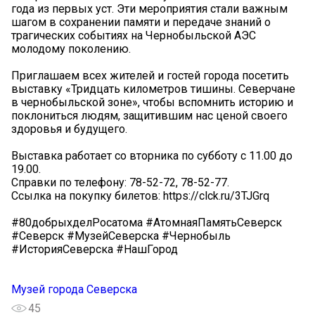
года из первых уст. Эти мероприятия стали важным
шагом в сохранении памяти и передаче знаний о
трагических событиях на Чернобыльской АЭС
молодому поколению.
Приглашаем всех жителей и гостей города посетить
выставку «Тридцать километров тишины. Северчане
в чернобыльской зоне», чтобы вспомнить историю и
поклониться людям, защитившим нас ценой своего
здоровья и будущего.
Выставка работает со вторника по субботу с 11.00 до
19.00.
Справки по телефону: 78-52-72, 78-52-77.
Ссылка на покупку билетов: https://clck.ru/3TJGrq
#80добрыхделРосатома #АтомнаяПамятьСеверск
#Северск #МузейСеверска #Чернобыль
#ИсторияСеверска #НашГород
Музей города Северска
45