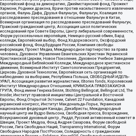
Европейский фонд за демократию, Джеймстаунский фонд, Прожект
Хармони, Родники дракона, Врачи против насильственного извлечения
органов, Фалунь Дафа, Друзья Фалуньгун, Фалуньгун, Коалиция по
расследованию преследования в отношении Фалуньгун в Китае,
Всемирная организация по расследованию преследований Фалуньгун,
Пражский гражданский центр, Ассоциация школ политических
исследований при Совете Европы, Центр либеральной современности,
Форум русскоязычных европейцев, Немецко-русский обмен, Бард
колледж, Европейский выбор, Фонд Ходорковского, Оксфордский
российский фонд, Фонд Будущее России, Компания свободы
информации, Проект Медиа, Международное партнерство за права
человека, Духовное Управление Евангельских Христиан Украинской
Христианской Церкви, Новое Поколение, Духовное Учебное Заведение
Международный Библейский Колледж, Международное христианское
движение, Всемирный Институт Саентологических Предприятий,
Церковь Духовной Технологии, Европейская сеть организаций по
наблюдению за выборами, Республика Польша, СВОБОДНЫЙ ИДЕЛЬ-
УРАЛ, Ассоциация развития журналистики, IStories fonds, Королевский
Институт Международных Отношений, КРИМСЬКА ПРАВОЗАХИСНА
ГРУПА, Фонд имени Генриха Бёлля, Stichting Bellingcat, Bellingcat Ltd, The
Insider, Институт правовой инициативы Центральной и Восточной
Европы, Фонд Открытой Эстонии, Calvert 22 Foundation, Канадский
украинский конгресс, Институт Макдональда-Лорье, Украинская
национальная федерация Канады, Декабристы, Международный
научный центр им Вудро Вильсона, Свободная пресса, Возрождение,
Всеукраинский духовный центр , Риддл, Русский антивоенный комитет в
Швеции, Проект Медуза, Фонд Андрея Сахарова, Форум свободной
России, Лига Свободных Наций, Transparеncy International, Форум
Свободных Народов ПостРоссии, Солидарность с гражданским
движением в России – Solidarus, КрымSOS, Свободный университет,