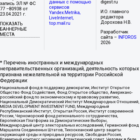
данных с помощью
digest.ru
запись ЭЛ № ФС
сервисов
77 –80938 от
И.О. главного
Yandex.Metrika,
23.04.2021 г.
редактора
LiveInternet,
Дорохова Н.В.
top.mail.ru
ПОКАЗАТЬ
БАННЕРНЫЕ
Разработчик
МЕСТА
сайта –
INFOROS
2026
* Перечень иностранных и международных
неправительственных организаций, деятельность которых
признана нежелательной на территории Российской
Федерации:
Национальный фонд в поддержку демократии, Институт Открытое
Общество Фонд Содействия, Фонд Открытое общество, Американо-
российский фонд по экономическому и правовому развитию,
Национальный Демократический Институт Международных Отношений,
MEDIA DEVELOPMENT INVESTMENT FUND, Международный
Республиканский Институт, Открытая Россия, Институт современной
России, Черноморский фонд регионального сотрудничества,
Европейская Платформа за Демократические Выборы,
Международный центр электоральных исследований, Германский фонд
Маршалла Соединенных Штатов, Тихоокеанский центр защиты
окружающей среды и природных ресурсов, Свободная Россия,
Всемирный конгресс украинцев, Атлантический совет, Человек в беде,