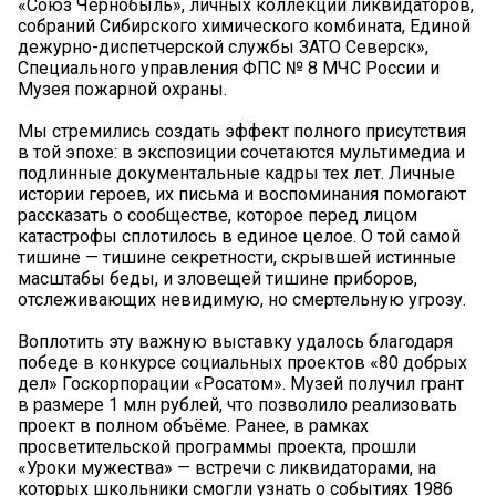
«Союз Чернобыль», личных коллекций ликвидаторов,
собраний Сибирского химического комбината, Единой
дежурно-диспетчерской службы ЗАТО Северск»,
Специального управления ФПС № 8 МЧС России и
Музея пожарной охраны.
Мы стремились создать эффект полного присутствия
в той эпохе: в экспозиции сочетаются мультимедиа и
подлинные документальные кадры тех лет. Личные
истории героев, их письма и воспоминания помогают
рассказать о сообществе, которое перед лицом
катастрофы сплотилось в единое целое. О той самой
тишине — тишине секретности, скрывшей истинные
масштабы беды, и зловещей тишине приборов,
отслеживающих невидимую, но смертельную угрозу.
Воплотить эту важную выставку удалось благодаря
победе в конкурсе социальных проектов «80 добрых
дел» Госкорпорации «Росатом». Музей получил грант
в размере 1 млн рублей, что позволило реализовать
проект в полном объёме. Ранее, в рамках
просветительской программы проекта, прошли
«Уроки мужества» — встречи с ликвидаторами, на
которых школьники смогли узнать о событиях 1986