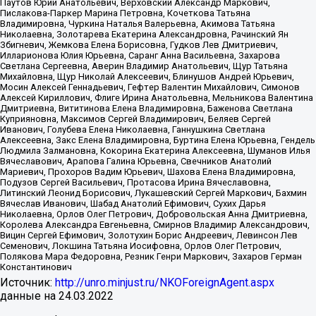
Паутов Юрий Анатольевич, Верховский Александр Маркович,
Пислакова-Паркер Марина Петровна, Кочеткова Татьяна
Владимировна, Чуркина Наталья Валерьевна, Акимова Татьяна
Николаевна, Золотарева Екатерина Александровна, Рачинский Ян
Збигневич, Жемкова Елена Борисовна, Гудков Лев Дмитриевич,
Илларионова Юлия Юрьевна, Саранг Анна Васильевна, Захарова
Светлана Сергеевна, Аверин Владимир Анатольевич, Щур Татьяна
Михайловна, Щур Николай Алексеевич, Блинушов Андрей Юрьевич,
Мосин Алексей Геннадьевич, Гефтер Валентин Михайлович, Симонов
Алексей Кириллович, Флиге Ирина Анатольевна, Мельникова Валентина
Дмитриевна, Вититинова Елена Владимировна, Баженова Светлана
Куприяновна, Максимов Сергей Владимирович, Беляев Сергей
Иванович, Голубева Елена Николаевна, Ганнушкина Светлана
Алексеевна, Закс Елена Владимировна, Буртина Елена Юрьевна, Гендель
Людмила Залмановна, Кокорина Екатерина Алексеевна, Шуманов Илья
Вячеславович, Арапова Галина Юрьевна, Свечников Анатолий
Мариевич, Прохоров Вадим Юрьевич, Шахова Елена Владимировна,
Подузов Сергей Васильевич, Протасова Ирина Вячеславовна,
Литинский Леонид Борисович, Лукашевский Сергей Маркович, Бахмин
Вячеслав Иванович, Шабад Анатолий Ефимович, Сухих Дарья
Николаевна, Орлов Олег Петрович, Добровольская Анна Дмитриевна,
Королева Александра Евгеньевна, Смирнов Владимир Александрович,
Вицин Сергей Ефимович, Золотухин Борис Андреевич, Левинсон Лев
Семенович, Локшина Татьяна Иосифовна, Орлов Олег Петрович,
Полякова Мара Федоровна, Резник Генри Маркович, Захаров Герман
Константинович
Источник:
http://unro.minjust.ru/NKOForeignAgent.aspx
данные на
24.03.2022