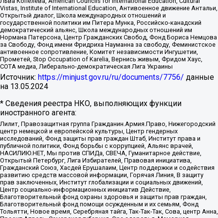
Льва Копелева, American Councils for International Education, Cultural
Vistas, Institute of International Education, Антивоенное движение Антальи,
Открытый диалог, Школа международных отношений и
государственной политики им Питера Мунка, Российско-канадский
демократический альянс, Школа международных отношений им
Нормана Патерсона, Центр Гражданских Свобод, Фонд Бориса Немцова
за Свободу, Фонд имени Фридриха Науманна за свободу, Феминистское
антивоенное сопротивление, Комитет независимости Ингушетии,
Прометей, Stop Occupation of Karelia, Вернись живым, Фридом Хаус,
СОТА медиа, Либерально-демократическая Лига Украины
Источник:
https://minjust.gov.ru/ru/documents/7756/
данные
на
13.05.2024
* Сведения реестра НКО, выполняющих функции
иностранного агента:
Лилит, Правозащитная группа Гражданин.Армия.Право, Нижегородский
центр немецкой и европейской культуры, Центр гендерных
исследований, Фонд защиты прав граждан Штаб, Институт права и
публичной политики, Фонд борьбы с коррупцией, Альянс врачей,
НАСИЛИЮ.НЕТ, Мы против СПИДа, СВЕЧА, Гуманитарное действие,
Открытый Петербург, Лига Избирателей, Правовая инициатива,
Гражданский Союз, Хасдей Ерушалаим, Центр поддержки и содействия
развитию средств массовой информации, Горячая Линия, В защиту
прав заключенных, Институт глобализации и социальных движений,
Центр социально-информационных инициатив Действие,
Благотворительный фонд охраны здоровья и защиты прав граждан,
Благотворительный фонд помощи осужденным и их семьям, Фонд
Тольятти, Новое время, Серебряная тайга, Так-Так-Так, Сова, центр Анна,