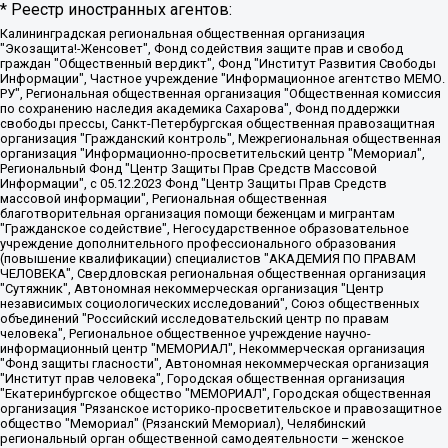
* Реестр иностранных агентов:
Калининградская региональная общественная организация "Экозащита!-Женсовет", Фонд содействия защите прав и свобод граждан "Общественный вердикт", Фонд "Институт Развития Свободы Информации", Частное учреждение "Информационное агентство МЕМО. РУ", Региональная общественная организация "Общественная комиссия по сохранению наследия академика Сахарова", Фонд поддержки свободы прессы, Санкт-Петербургская общественная правозащитная организация "Гражданский контроль", Межрегиональная общественная организация "Информационно-просветительский центр "Мемориал", Региональный Фонд "Центр Защиты Прав Средств Массовой Информации", с 05.12.2023 Фонд "Центр Защиты Прав Средств массовой информации", Региональная общественная благотворительная организация помощи беженцам и мигрантам "Гражданское содействие", Негосударственное образовательное учреждение дополнительного профессионального образования (повышение квалификации) специалистов "АКАДЕМИЯ ПО ПРАВАМ ЧЕЛОВЕКА", Свердловская региональная общественная организация "Сутяжник", Автономная некоммерческая организация "Центр независимых социологических исследований", Союз общественных объединений "Российский исследовательский центр по правам человека", Региональное общественное учреждение научно-информационный центр "МЕМОРИАЛ", Некоммерческая организация "Фонд защиты гласности", Автономная некоммерческая организация "Институт прав человека", Городская общественная организация "Екатеринбургское общество "МЕМОРИАЛ", Городская общественная организация "Рязанское историко-просветительское и правозащитное общество "Мемориал" (Рязанский Мемориал), Челябинский региональный орган общественной самодеятельности – женское общественное объединение "Женщины Евразии", Челябинский региональный орган общественной самодеятельности "Уральская правозащитная группа", Фонд содействия защите здоровья и социальной справедливости имени Андрея Рылькова, Автономная Некоммерческая Организация "Аналитический Центр Юрия Левады", Автономная некоммерческая организация социальной поддержки населения "Проект Апрель", Региональная общественная организация помощи женщинам и детям, находящимся в кризисной ситуации "Информационно-методический центр "Анна", Фонд содействия развитию массовых коммуникаций и правовому просвещению "Так-так-Так", Фонд содействия устойчивому развитию "Серебряная тайга", Свердловский региональный общественный фонд социальных проектов "Новое время", "Idel.Реалии", Кавказ.Реалии, Крым.Реалии, Телеканал Настоящее Время, Татаро-башкирская служба Радио Свобода (Azatliq Radiosi), Радио Свободная Европа/Радио Свобода (PCE/PC), "Сибирь.Реалии", "Фактограф", Благотворительный фонд помощи осужденным и их семьям, Автономная некоммерческая организация "Институт глобализации и социальных движений", Фонд "В защиту прав заключенных", Частное учреждение "Центр поддержки и содействия развитию средств массовой информации", Пензенский региональный общественный благотворительный фонд "Гражданский союз", "Север.Реалии", Некоммерческая организация Фонд "Правовая инициатива", Общество с ограниченной ответственностью "Радио Свободная Европа/Радио Свобода", Чешское информационное агентство "MEDIUM-ORIENT", Красноярская региональная общественная организация "Мы против СПИДа", Камалягин Денис Николаевич, Маркелов Сергей Евгеньевич, Пономарев Лев Александрович, Савицкая Людмила Алексеевна, Автономная некоммерческая организация "Центр по работе с проблемой насилия "НАСИЛИЮ.НЕТ", Межрегиональный профессиональный союз работников здравоохранения "Альянс врачей", Юридическое лицо, зарегистрированное в Латвийской Республике, SIA "Medusa Project" (регистрационный номер 40103797863, дата регистрации 10.06.2014), Некоммерческая организация "Фонд по борьбе с коррупцией", Автономная некоммерческая организация "Институт права и публичной политики", Баданин Роман Сергеевич, Гликин Максим Александрович, Железнова Мария Михайловна, Лукьянова Юлия Сергеевна, Маетная Елизавета Витальевна, Маняхин Петр Борисович, Чуракова Ольга Владимировна, Ярош Юлия Петровна, Юридическое лицо "The Insider SIA", зарегистрированное в Риге, Латвийская Республика (дата регистрации 26.06.2015), являющееся администратором доменного имени интернет-издания "The Insider SIA", https://theins.ru, Постернак Алексей Евгеньевич, Рубин Михаил Аркадьевич, Анин Роман Александрович, Юридическое лицо Istories fonds, зарегистрированное в Латвийской Республике (регистрационный номер 50008295751, дата регистрации 24.02.2020), Великовский Дмитрий Александрович, Долинина Ирина Николаевна, Мароховская Алеся Алексеевна, Шлейнов Роман Юрьевич, Шмагун Олеся Валентиновна, Общество с ограниченной ответственностью "Альтаир 2021", Общество с ограниченной ответственностью "Вега 2021", Общество с ограниченной ответственностью "Главный редактор 2021", Общество с ограниченной ответственностью "Ромашки монолит", Важенков Артем Валерьевич, Ивановская областная общественная организация "Центр гендерных исследований", Гурман Юрий Альбертович, Медиапроект "ОВД-Инфо", Егоров Владимир Владимирович, Жилинский Владимир Александрович, Общество с ограниченной ответственностью "ЗП", Иванова София Юрьевна, Карезина Инна Павловна, Кильтау Екатерина Викторовна, Петров Алексей Викторович, Пискунов Сергей Евгеньевич, Смирнов Сергей Сергеевич, Тихонов Михаил Сергеевич, Общество с ограниченной ответственностью "ЖУРНАЛИСТ-ИНОСТРАННЫЙ АГЕНТ", Арапова Галина Юрьевна, Вольтская Татьяна Анатольевна, Американская компания "Mason G.E.S. Anonymous Foundation" (США), являющаяся владельцем интернет-издания https://mnews.world/, Компания "Stichting Bellingcat", зарегистрированная в Нидерландах (дата регистрации 11.07.2018), Захаров Андрей Вячеславович, Клепиковская Екатерина Дмитриевна, Общество с ограниченной ответственностью "МЕМО", Перл Роман Александрович, Симонов Евгений Алексеевич, Соловьева Елена Анатольевна, Сотников Даниил Владимирович, Сурначева Елизавета Дмитриевна, Автономная некоммерческая организация по защите прав человека и информированию населения "Якутия – Наше Мнение", Общество с ограниченной ответственностью "Москоу диджитал медиа", с 26.01.2023 Общество с ограниченной ответственностью "Чайка Белые сады", Ветошкина Валерия Валерьевна, Заговора Максим Александрович, Межрегиональное общественное движение "Российская ЛГБТ - сеть", Оленичев Максим Владимирович, Павлов Иван Юрьевич, Скворцова Елена Сергеевна, Общество с ограниченной ответственностью "Как бы инагент", Кочетков Игорь Викторович, Общество с ограниченной ответственностью "Честные выборы", Еланчик Олег Александрович, Общество с ограниченной ответственностью "Нобелевский призыв", Гималова Регина Эмилевна, Григорьев Андрей Валерьевич, Григорьева Алина Александровна, Ассоциация по содействию защите прав призывников, альтернативнослужащих и военнослужащих "Правозащитная группа "Гражданин.Армия.Право", Хисамова Регина Фаритовна, Автономная некоммерческая организация по реализации социально-правовых программ "Лилит", Дальневосточное общественное движение "Маяк", Санкт-Петербургская ЛГБТ-инициативная группа "Выход", Инициативная группа ЛГБТ+ "Реверс", Алексеев Андрей Викторович, Бекбулатова Таисия Львовна, Беляев Иван Михайлович, Владыкина Елена Сергеевна, Гельман Марат Александрович, Никульшина Вероника Юрьевна, Толоконникова Надежда Андреевна, Шендерович Виктор Анатольевич, Общество с ограниченной ответственностью "Данное сообщение", Общество с ограниченной ответственностью Издательский дом "Новая глава", Айнбиндер Александра Александровна, Московский комьюнити-центр для ЛГБТ+инициатив, Благотворительный фонд развития филантропии, Deutsche Welle (Германия, Kurt-Schumacher-Strasse 3, 53113 Bonn), Борзунова Мария Михайловна, Воробьев Виктор Викторович, Голубева Анна Львовна, Константинова Алла Михайловна, Малкова Ирина Владимировна, Мурадов Мурад Абдулгалимович, Осетинская Елизавета Николаевна, Понасенков Евгений Николаевич, Ганапольский Матвей Юрьевич, Киселев Евгений Алексеевич, Борухович Ирина Григорьевна, Дремин Иван Тимофеевич, Дубровский Дмитрий Викторович, Красноярская региональная общественная организация поддержки и развития альтернативных образовательных технологий и межкультурных коммуникаций "ИНТЕРРА", Маяковская Екатерина Алексеевна, Фейгин Марк Захарович, Филимонов Андрей Викторович, Дзугкоева Регина Николаевна, Доброхотов Роман Александрович, Дудь Юрий Александрович, Елкин Сергей Владимирович, Кругликов Кирилл Игоревич, Сабунаева Мария Леонидовна, Семенов Алексей Владимирович, Шаинян Карен Багратович, Шульман Екатерина Михайловна, Асафьев Артур Валерьевич, Вахштайн Виктор Семенович, Венедиктов Алексей Алексеевич, Лушникова Екатерина Евгеньевна, Волков Леонид Михайлович, Невзоров Александр Глебович, Пархоменко Сергей Борисович, Сироткин Ярослав Николаевич, Кара-Мурза Владимир Владимирович, Баранова Наталья Владимировна, Гозман Леонид Яковлевич, Кагарлицкий Борис Юльевич, Климарев Михаил Валерьевич, Милов Владимир Станиславович, Автономная некоммерческая организация Краснодарский центр современного искусства "Типография", Моргенштерн Алишер Тагирович, Соболь Любовь Эдуардовна, Общество с ограниченной ответственностью "ЛИЗА НОРМ", Каспаров Гарри Кимович, Ходорковский Михаил Борисович, Общество с ограниченной ответственностью "Апрельские тезисы", Данилович Ирина Брониславовна, Кашин Олег Владимирович, Петров Николай Владимирович, Пивоваров Алексей Владимирович, Соколов Михаил Владимирович, Цветкова Юлия Владимировна, Чичваркин Евгений Александрович, Комитет против пыток/Команда против пыток, Общество с ограниченной ответственностью "Первый научный", Общество с ограниченной ответственностью "Вертолет и ко", Белоцерковская Вероника Борисовна, Кац Максим Евгеньевич, Лазарева Татьяна Юрьевна, Шаведдинов Руслан Табризович, Яшин Илья Валерьевич, Общество с ограниченной ответственностью "Иноагент ААВ", Алешковский Дмитрий Петрович, Альбац Евгения Марковна, Быков Дмитрий Львович, Галямина Юлия Евгеньевна, Лойко Сергей Леонидович, Мартынов Кирилл Константинович, Медведев Сергей Александрович, Крашенинников Федор Геннадиевич, Гордеева Катерина Вл