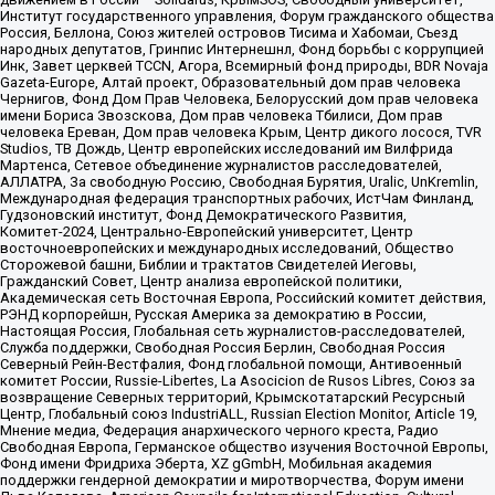
Институт государственного управления, Форум гражданского общества
Россия, Беллона, Союз жителей островов Тисима и Хабомаи, Съезд
народных депутатов, Гринпис Интернешнл, Фонд борьбы с коррупцией
Инк, Завет церквей TCCN, Агора, Всемирный фонд природы, BDR Novaja
Gazeta-Europe, Алтай проект, Образовательный дом прав человека
Чернигов, Фонд Дом Прав Человека, Белорусский дом прав человека
имени Бориса Звозскова, Дом прав человека Тбилиси, Дом прав
человека Ереван, Дом прав человека Крым, Центр дикого лосося, TVR
Studios, ТВ Дождь, Центр европейских исследований им Вилфрида
Мартенса, Сетевое объединение журналистов расследователей,
АЛЛАТРА, За свободную Россию, Свободная Бурятия, Uralic, UnKremlin,
Международная федерация транспортных рабочих, ИстЧам Финланд,
Гудзоновский институт, Фонд Демократического Развития,
Комитет-2024, Центрально-Европейский университет, Центр
восточноевропейских и международных исследований, Общество
Сторожевой башни, Библии и трактатов Свидетелей Иеговы,
Гражданский Совет, Центр анализа европейской политики,
Академическая сеть Восточная Европа, Российский комитет действия,
РЭНД корпорейшн, Русская Америка за демократию в России,
Настоящая Россия, Глобальная сеть журналистов-расследователей,
Служба поддержки, Свободная Россия Берлин, Свободная Россия
Северный Рейн-Вестфалия, Фонд глобальной помощи, Антивоенный
комитет России, Russie-Libertes, La Asocicion de Rusos Libres, Союз за
возвращение Северных территорий, Крымскотатарский Ресурсный
Центр, Глобальный союз IndustriALL, Russian Election Monitor, Article 19,
Мнение медиа, Федерация анархического черного креста, Радио
Свободная Европа, Германское общество изучения Восточной Европы,
Фонд имени Фридриха Эберта, XZ gGmbH, Мобильная академия
поддержки гендерной демократии и миротворчества, Форум имени