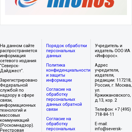
На данном сайте
Порядок обработки
Учредитель и
распространяется
персональных
издатель ООО ИА
информация
данных
«Инфорос».
сетевого издания
Политика
Адрес
"Северск-
конфиденциальности
учредителя,
Дайджест".
и защиты
издателя,
Зарегистрировано
информации
редакции: 117218,
Федеральной
Россия, г. Москва,
Согласие на
службой по
ул.
обработку
надзору в сфере
Кржижановского,
персональных
связи,
д.13, кор. 2
данных обратной
информационных
связи
Телефон: +7 (495)
технологий и
718-84-11
массовых
Согласие на
коммуникаций
обработку
E-mail:
(Роскомнадзор).
персональных
info@seversk-
Реестровая