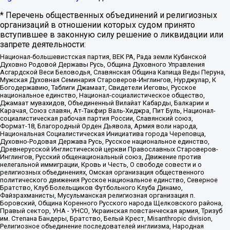
* Перечень общественных объединений и религиозных
организаций в отношении которых судом принято
вступившее в законную силу решение о ликвидации или
запрете деятельности:
Национал-большевистская партия, ВЕК РА, Рада земли Кубанской
Духовно Родовой Державы Русь, Община Духовного Управления
Асгардской Веси Беловодья, Славянская Община Капища Веды Перуна,
Мужская Духовная Семинария Староверов-Инглингов, Нурджулар, К
Богодержавию, Таблиги Джамаат, Свидетели Иеговы, Русское
национальное единство, Национал-социалистическое общество,
Джамаат мувахидов, Объединенный Вилайат Кабарды, Балкарии и
Карачая, Союз славян, Ат-Такфир Валь-Хиджра, Пит Буль, Национал-
социалистическая рабочая партия России, Славянский союз,
Формат-18, Благородный Орден Дьявола, Армия воли народа,
Национальная Социалистическая Инициатива города Череповца,
Духовно-Родовая Держава Русь, Русское национальное единство,
Древнерусской Инглистической церкви Православных Староверов-
Инглингов, Русский общенациональный союз, Движение против
нелегальной иммиграции, Кровь и Честь, О свободе совести и о
религиозных объединениях, Омская организация общественного
политического движения Русское национальное единство, Северное
Братство, Клуб Болельщиков Футбольного Клуба Динамо,
Файзрахманисты, Мусульманская религиозная организация п.
Боровский, Община Коренного Русского народа Щелковского района,
Правый сектор, УНА - УНСО, Украинская повстанческая армия, Тризуб
им. Степана Бандеры, Братство, Белый Крест, Misanthropic division,
Религиозное объединение последователей инглиизма, Народная