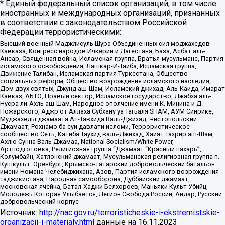
* Единый федеральный список организаций, в том числе
иностранных и международных организаций, признанных
в соответствии с законодательством Российской
Федерации террористическими:
Высший военный Маджлисуль Шура Объединенных сил моджахедов
Кавказа, Конгресс народов Ичкерии и Дагестана, База, Асбат аль-
Ансар, Священная война, Исламская группа, Братья-мусульмане, Партия
исламского освобождения, Лашкар-И-Тайба, Исламская группа,
Движение Талибан, Исламская партия Туркестана, Общество
социальных реформ, Общество возрождения исламского наследия,
Дом двух святых, Джунд аш-Шам, Исламский джихад, Аль-Каида, Имарат
Кавказ, АБТО, Правый сектор, Исламское государство, Джабха аль-
Нусра ли-Ахль аш-Шам, Народное ополчение имени К. Минина и Д.
Пожарского, Аджр от Аллаха Субхану уа Тагьаля SHAM, АУМ Синрике,
Муджахеды джамаата Ат-Тавхида Валь-Джихад, Чистопольский
Джамаат, Рохнамо ба суи давлати исломи, Террористическое
сообщество Сеть, Катиба Таухид валь-Джихад, Хайят Тахрир аш-Шам,
Ахлю Сунна Валь Джамаа, National Socialism/White Power,
Артподготовка, Религиозная группа “Джамаат “Красный пахарь”,
Колумбайн, Хатлонский джамаат, Мусульманская религиозная группа п.
Кушкуль г. Оренбург, Крымско-татарский добровольческий батальон
имени Номана Челебиджихана, Азов, Партия исламского возрождения
Таджикистана, Народная самооборона, Дуббайский джамаат,
московская ячейка, Батал-Хаджи Белхороев, Маньяки Культ Убийц,
Молодёжь Которая Улыбается, Легион Свобода России, Айдар, Русский
добровольческий корпус
Источник:
http://nac.gov.ru/terroristicheskie-i-ekstremistskie-
organizacii-i-materialy.html
данные на
16.11.2023