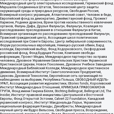
Международный центр электоральных исследований, Германский фонд
Маршалла Соединенных Штатов, Тихоокеанский центр защиты
окружающей среды и природных ресурсов, Свободная Россия,
Всемирный конгресс украинцев, Атлантический совет, Человек в беде,
Европейский фонд за демократию, Джеймстаунский фонд, Прожект
Хармони, Родники дракона, Врачи против насильственного извлечения
органов, Фалунь Дафа, Друзья Фалуньгун, Фалуньгун, Коалиция по
расследованию преследования в отношении Фалуньгун в Китае,
Всемирная организация по расследованию преследований Фалуньгун,
Пражский гражданский центр, Ассоциация школ политических
исследований при Совете Европы, Центр либеральной современности,
Форум русскоязычных европейцев, Немецко-русский обмен, Бард
колледж, Европейский выбор, Фонд Ходорковского, Оксфордский
российский фонд, Фонд Будущее России, Компания свободы
информации, Проект Медиа, Международное партнерство за права
человека, Духовное Управление Евангельских Христиан Украинской
Христианской Церкви, Новое Поколение, Духовное Учебное Заведение
Международный Библейский Колледж, Международное христианское
движение, Всемирный Институт Саентологических Предприятий,
Церковь Духовной Технологии, Европейская сеть организаций по
наблюдению за выборами, Республика Польша, СВОБОДНЫЙ ИДЕЛЬ-
УРАЛ, Ассоциация развития журналистики, IStories fonds, Королевский
Институт Международных Отношений, КРИМСЬКА ПРАВОЗАХИСНА
ГРУПА, Фонд имени Генриха Бёлля, Stichting Bellingcat, Bellingcat Ltd, The
Insider, Институт правовой инициативы Центральной и Восточной
Европы, Фонд Открытой Эстонии, Calvert 22 Foundation, Канадский
украинский конгресс, Институт Макдональда-Лорье, Украинская
национальная федерация Канады, Декабристы, Международный
научный центр им Вудро Вильсона, Свободная пресса, Возрождение,
Всеукраинский духовный центр , Риддл, Русский антивоенный комитет в