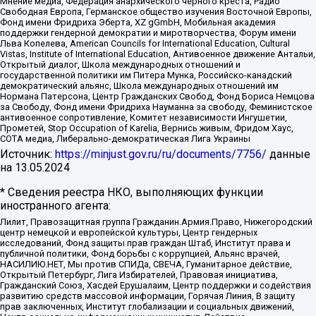
Мнение медиа, Федерация анархического черного креста, Радио
Свободная Европа, Германское общество изучения Восточной Европы,
Фонд имени Фридриха Эберта, XZ gGmbH, Мобильная академия
поддержки гендерной демократии и миротворчества, Форум имени
Льва Копелева, American Councils for International Education, Cultural
Vistas, Institute of International Education, Антивоенное движение Антальи,
Открытый диалог, Школа международных отношений и
государственной политики им Питера Мунка, Российско-канадский
демократический альянс, Школа международных отношений им
Нормана Патерсона, Центр Гражданских Свобод, Фонд Бориса Немцова
за Свободу, Фонд имени Фридриха Науманна за свободу, Феминистское
антивоенное сопротивление, Комитет независимости Ингушетии,
Прометей, Stop Occupation of Karelia, Вернись живым, Фридом Хаус,
СОТА медиа, Либерально-демократическая Лига Украины
Источник:
https://minjust.gov.ru/ru/documents/7756/
данные
на
13.05.2024
* Сведения реестра НКО, выполняющих функции
иностранного агента:
Лилит, Правозащитная группа Гражданин.Армия.Право, Нижегородский
центр немецкой и европейской культуры, Центр гендерных
исследований, Фонд защиты прав граждан Штаб, Институт права и
публичной политики, Фонд борьбы с коррупцией, Альянс врачей,
НАСИЛИЮ.НЕТ, Мы против СПИДа, СВЕЧА, Гуманитарное действие,
Открытый Петербург, Лига Избирателей, Правовая инициатива,
Гражданский Союз, Хасдей Ерушалаим, Центр поддержки и содействия
развитию средств массовой информации, Горячая Линия, В защиту
прав заключенных, Институт глобализации и социальных движений,