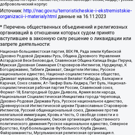
добровольческий корпус
Источник:
http://nac.gov.ru/terroristicheskie-i-ekstremistskie-
organizacii-i-materialy.html
данные на
16.11.2023
* Перечень общественных объединений и религиозных
организаций в отношении которых судом принято
вступившее в законную силу решение о ликвидации или
запрете деятельности:
Национал-большевистская партия, ВЕК РА, Рада земли Кубанской
Духовно Родовой Державы Русь, Община Духовного Управления
Асгардской Веси Беловодья, Славянская Община Капища Веды Перуна,
Мужская Духовная Семинария Староверов-Инглингов, Нурджулар, К
Богодержавию, Таблиги Джамаат, Свидетели Иеговы, Русское
национальное единство, Национал-социалистическое общество,
Джамаат мувахидов, Объединенный Вилайат Кабарды, Балкарии и
Карачая, Союз славян, Ат-Такфир Валь-Хиджра, Пит Буль, Национал-
социалистическая рабочая партия России, Славянский союз,
Формат-18, Благородный Орден Дьявола, Армия воли народа,
Национальная Социалистическая Инициатива города Череповца,
Духовно-Родовая Держава Русь, Русское национальное единство,
Древнерусской Инглистической церкви Православных Староверов-
Инглингов, Русский общенациональный союз, Движение против
нелегальной иммиграции, Кровь и Честь, О свободе совести и о
религиозных объединениях, Омская организация общественного
политического движения Русское национальное единство, Северное
Братство, Клуб Болельщиков Футбольного Клуба Динамо,
Файзрахманисты, Мусульманская религиозная организация п.