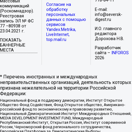
718-84-11
массовых
Согласие на
коммуникаций
обработку
E-mail:
(Роскомнадзор).
персональных
info@seversk-
Реестровая
данных с помощью
digest.ru
запись ЭЛ № ФС
сервисов
77 –80938 от
И.О. главного
Yandex.Metrika,
23.04.2021 г.
редактора
LiveInternet,
Дорохова Н.В.
top.mail.ru
ПОКАЗАТЬ
БАННЕРНЫЕ
Разработчик
МЕСТА
сайта –
INFOROS
2026
* Перечень иностранных и международных
неправительственных организаций, деятельность которых
признана нежелательной на территории Российской
Федерации:
Национальный фонд в поддержку демократии, Институт Открытое
Общество Фонд Содействия, Фонд Открытое общество, Американо-
российский фонд по экономическому и правовому развитию,
Национальный Демократический Институт Международных Отношений,
MEDIA DEVELOPMENT INVESTMENT FUND, Международный
Республиканский Институт, Открытая Россия, Институт современной
России, Черноморский фонд регионального сотрудничества,
Европейская Платформа за Демократические Выборы,