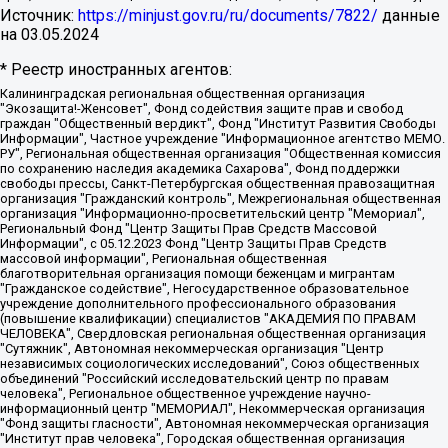
Источник:
https://minjust.gov.ru/ru/documents/7822/
данные
на
03.05.2024
* Реестр иностранных агентов:
Калининградская региональная общественная организация "Экозащита!-Женсовет", Фонд содействия защите прав и свобод граждан "Общественный вердикт", Фонд "Институт Развития Свободы Информации", Частное учреждение "Информационное агентство МЕМО. РУ", Региональная общественная организация "Общественная комиссия по сохранению наследия академика Сахарова", Фонд поддержки свободы прессы, Санкт-Петербургская общественная правозащитная организация "Гражданский контроль", Межрегиональная общественная организация "Информационно-просветительский центр "Мемориал", Региональный Фонд "Центр Защиты Прав Средств Массовой Информации", с 05.12.2023 Фонд "Центр Защиты Прав Средств массовой информации", Региональная общественная благотворительная организация помощи беженцам и мигрантам "Гражданское содействие", Негосударственное образовательное учреждение дополнительного профессионального образования (повышение квалификации) специалистов "АКАДЕМИЯ ПО ПРАВАМ ЧЕЛОВЕКА", Свердловская региональная общественная организация "Сутяжник", Автономная некоммерческая организация "Центр независимых социологических исследований", Союз общественных объединений "Российский исследовательский центр по правам человека", Региональное общественное учреждение научно-информационный центр "МЕМОРИАЛ", Некоммерческая организация "Фонд защиты гласности", Автономная некоммерческая организация "Институт прав человека", Городская общественная организация "Екатеринбургское общество "МЕМОРИАЛ", Городская общественная организация "Рязанское историко-просветительское и правозащитное общество "Мемориал" (Рязанский Мемориал), Челябинский региональный орган общественной самодеятельности – женское общественное объединение "Женщины Евразии", Челябинский региональный орган общественной самодеятельности "Уральская правозащитная группа", Фонд содействия защите здоровья и социальной справедливости имени Андрея Рылькова, Автономная Некоммерческая Организация "Аналитический Центр Юрия Левады", Автономная некоммерческая организация социальной поддержки населения "Проект Апрель", Региональная общественная организация помощи женщинам и детям, находящимся в кризисной ситуации "Информационно-методический центр "Анна", Фонд содействия развитию массовых коммуникаций и правовому просвещению "Так-так-Так", Фонд содействия устойчивому развитию "Серебряная тайга", Свердловский региональный общественный фонд социальных проектов "Новое время", "Idel.Реалии", Кавказ.Реалии, Крым.Реалии, Телеканал Настоящее Время, Татаро-башкирская служба Радио Свобода (Azatliq Radiosi), Радио Свободная Европа/Радио Свобода (PCE/PC), "Сибирь.Реалии", "Фактограф", Благотворительный фонд помощи осужденным и их семьям, Автономная некоммерческая организация "Институт глобализации и социальных движений", Фонд "В защиту прав заключенных", Частное учреждение "Центр поддержки и содействия развитию средств массовой информации", Пензенский региональный общественный благотворительный фонд "Гражданский союз", "Север.Реалии", Некоммерческая организация Фонд "Правовая инициатива", Общество с ограниченной ответственностью "Радио Свободная Европа/Радио Свобода", Чешское информационное агентство "MEDIUM-ORIENT", Красноярская региональная общественная организация "Мы против СПИДа", Камалягин Денис Николаевич, Маркелов Сергей Евгеньевич, Пономарев Лев Александрович, Савицкая Людмила Алексеевна, Автономная некоммерческая организация "Центр по работе с проблемой насилия "НАСИЛИЮ.НЕТ", Межрегиональный профессиональный союз работников здравоохранения "Альянс врачей", Юридическое лицо, зарегистрированное в Латвийской Республике, SIA "Medusa Project" (регистрационный номер 40103797863, дата регистрации 10.06.2014), Некоммерческая организация "Фонд по борьбе с коррупцией", Автономная некоммерческая организация "Институт права и публичной политики", Баданин Роман Сергеевич, Гликин Максим Александрович, Железнова Мария Михайловна, Лукьянова Юлия Сергеевна, Маетная Елизавета Витальевна, Маняхин Петр Борисович, Чуракова Ольга Владимировна, Ярош Юлия Петровна, Юридическое лицо "The Insider SIA", зарегистрированное в Риге, Латвийская Республика (дата регистрации 26.06.2015), являющееся администратором доменного имени интернет-издания "The Insider SIA", https://theins.ru, Постернак Алексей Евгеньевич, Рубин Михаил Аркадьевич, Анин Роман Александрович, Юридическое лицо Istories fonds, зарегистрированное в Латвийской Республике (регистрационный номер 50008295751, дата регистрации 24.02.2020), Великовский Дмитрий Александрович, Долинина Ирина Николаевна, Мароховская Алеся Алексеевна, Шлейнов Роман Юрьевич, Шмагун Олеся Валентиновна, Общество с ограниченной ответственностью "Альтаир 2021", Общество с ограниченной ответственностью "Вега 2021", Общество с ограниченной ответственностью "Главный редактор 2021", Общество с ограниченной ответственностью "Ромашки монолит", Важенков Артем Валерьевич, Ивановская областная общественная организация "Центр гендерных исследований", Гурман Юрий Альбертович, Медиапроект "ОВД-Инфо", Егоров Владимир Владимирович, Жилинский Владимир Александрович, Общество с ограниченной ответственностью "ЗП", Иванова София Юрьевна, Карезина Инна Павловна, Кильтау Екатерина Викторовна, Петров Алексей Викторович, Пискунов Сергей Евгеньевич, Смирнов Сергей Сергеевич, Тихонов Михаил Сергеевич, Общество с ограниченной ответственностью "ЖУРНАЛИСТ-ИНОСТРАННЫЙ АГЕНТ", Арапова Галина Юрьевна, Вольтская Татьяна Анатольевна, Американская компания "Mason G.E.S. Anonymous Foundation" (США), являющаяся владельцем интернет-издания https://mnews.world/, Компания "Stichting Bellingcat", зарегистрированная в Нидерландах (дата регистрации 11.07.2018), Захаров Андрей Вячеславович, Клепиковская Екатерина Дмитриевна, Общество с ограниченной ответственностью "МЕМО", Перл Роман Александрович, Симонов Евгений Алексеевич, Соловьева Елена Анатольевна, Сотников Даниил Владимирович, Сурначева Елизавета Дмитриевна, Автономная некоммерческая организация по защите прав человека и информированию населения "Якутия – Наше Мнение", Общество с ограниченной ответственностью "Москоу диджитал медиа", с 26.01.2023 Общество с ограниченной ответственностью "Чайка Белые сады", Ветошкина Валерия Валерьевна, Заговора Максим Александрович, Межрегиональное общественное движение "Российская ЛГБТ - сеть", Оленичев Максим Владимирович, Павлов Иван Юрьевич, Скворцова Елена Сергеевна, Общество с ограниченной ответственностью "Как бы инагент", Кочетков Игорь Викторович, Общество с ограниченной ответственностью "Честные выборы", Еланчик Олег Александрович, Общество с ограниченной ответственностью "Нобелевский призыв", Гималова Регина Эмилевна, Григорьев Андрей Валерьевич, Григорьева Алина Александровна, Ассоциация по содействию защите прав призывников, альтернативнослужащих и военнослужащих "Правозащитная группа "Гражданин.Армия.Право", Хисамова Регина Фаритовна, Автономная некоммерческая организация по реализации социально-правовых программ "Лилит", Дальневосточное общественное движение "Маяк", Санкт-Петербургская ЛГБТ-инициативная группа "Выход", Инициативная группа ЛГБТ+ "Реверс", Алексеев Андрей Викторович, Бекбулатова Таисия Львовна, Беляев Иван Михайлович, Владыкина Елена Сергеевна, Гельман Марат Александрович, Никульшина Вероника Юрьевна, Толоконникова Надежда Андреевна, Шендерович Виктор Анатольевич, Общество с ограниченной ответственностью "Данное сообщение", Общество с ограниченной ответственностью Издательский дом "Новая глава", Айнбиндер Александра Александровна, Московский комьюнити-центр для ЛГБТ+инициатив, Благотворительный фонд развития филантропии, Deutsche Welle (Германия, Kurt-Schumacher-Strasse 3, 53113 Bonn), Борзунова Мария Михайловна, Воробьев Виктор Викторович, Голубева Анна Львовна, Константинова Алла Михайловна, Малкова Ирина Владимировна, Мурадов Мурад Абдулгалимович, Осетинская Елизавета Николаевна, Понасенков Евгений Николаевич, Ганапольский Матвей Юрьевич, Киселев Евгений Алексеевич, Борухович Ирина Григорьевна, Дремин Иван Тимофеевич, Дубровский Дмитрий Викторович, Красноярская региональная общественная организация поддержки и развития альтернативных образовательных технологий и межкультурных коммуникаций "ИНТЕРРА", Маяковская Екатерина Алексеевна, Фейгин Марк Захарович, Филимонов Андрей Викторович, Дзугкоева Регина Николаевна, Доброхотов Роман Александрович, Дудь Юрий Александрович, Елкин Сергей Владимирович, Кругликов Кирилл Игоревич, Сабунаева Мария Леонидовна, Семенов Алексей Владимирович, Шаинян Карен Багратович, Шульман Екатерина Михайловна, Асафьев Артур Валерьевич, Вахштайн Виктор Семенович, Венедиктов Алексей Алексеевич, Лушникова Екатерина Евгеньевна, Волков Леонид Михайлович, Невзоров Александр Глебович, Пархоменко Сергей Борисович, Сироткин Ярослав Николаевич, Кара-Мурза Владимир Владимирович, Баранова Наталья Владимировна, Гозман Леонид Яковлевич, Кагарлицкий Борис Юльевич, Климарев Михаил Валерьевич, Милов Владимир Станиславович, Автономная некоммерческая организация Краснодарский центр современного искусства "Типография", Моргенштерн Алишер Тагирович, Соболь Любовь Эдуардовна, Общество с ограниченной ответственностью "ЛИЗА НОРМ", Каспаров Гарри Кимович, Ходорковский Михаил Борисович, Общество с ограниченной ответственностью "Апрельские тезисы", Данилович Ирина Брониславовна, Кашин Олег Владимирович, Петров Николай Владимирович, Пивоваров Алексей Владимирович, Соколов Михаил Владимирович, Цветкова Юлия Владимировна, Чичваркин Евгений Александрович, Комитет против пыток/Команда против пыток, Общество с ограниченной ответственностью "Первый научный", Общество с ограниченной ответственностью "Вертолет и ко", Белоцерковская Вероника Борисовна, Кац Максим Евгеньевич, Лазарева Татьяна Юрьевна, Шаведдинов Руслан Табризович, Яшин Илья Валерьевич, Общество с ограниченной ответственностью "Иноагент ААВ", Алешковский Дмитрий Петрович, Альбац Евгения Марковна, Быков Дмитрий Львович, Галямина Юлия Евгеньевна, Лойко Сергей Леонидович, Мартынов Кирилл Константинович, Медведев Сергей Александрович, Крашенинников Федор Геннадиевич, Гордеева Катерина Вл