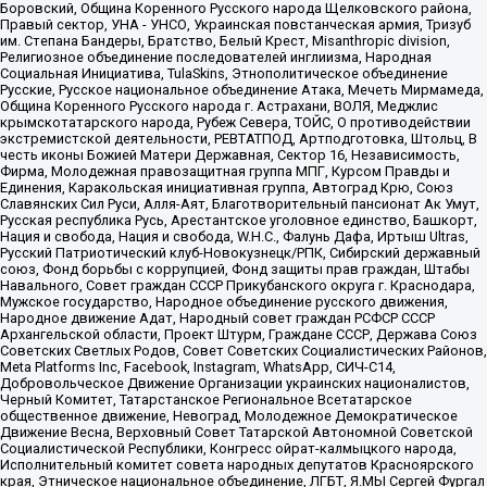
Боровский, Община Коренного Русского народа Щелковского района,
Правый сектор, УНА - УНСО, Украинская повстанческая армия, Тризуб
им. Степана Бандеры, Братство, Белый Крест, Misanthropic division,
Религиозное объединение последователей инглиизма, Народная
Социальная Инициатива, TulaSkins, Этнополитическое объединение
Русские, Русское национальное объединение Атака, Мечеть Мирмамеда,
Община Коренного Русского народа г. Астрахани, ВОЛЯ, Меджлис
крымскотатарского народа, Рубеж Севера, ТОЙС, О противодействии
экстремистской деятельности, РЕВТАТПОД, Артподготовка, Штольц, В
честь иконы Божией Матери Державная, Сектор 16, Независимость,
Фирма, Молодежная правозащитная группа МПГ, Курсом Правды и
Единения, Каракольская инициативная группа, Автоград Крю, Союз
Славянских Сил Руси, Алля-Аят, Благотворительный пансионат Ак Умут,
Русская республика Русь, Арестантское уголовное единство, Башкорт,
Нация и свобода, Нация и свобода, W.H.С., Фалунь Дафа, Иртыш Ultras,
Русский Патриотический клуб-Новокузнецк/РПК, Сибирский державный
союз, Фонд борьбы с коррупцией, Фонд защиты прав граждан, Штабы
Навального, Совет граждан СССР Прикубанского округа г. Краснодара,
Мужское государство, Народное объединение русского движения,
Народное движение Адат, Народный совет граждан РСФСР СССР
Архангельской области, Проект Штурм, Граждане СССР, Держава Союз
Советских Светлых Родов, Совет Советских Социалистических Районов,
Meta Platforms Inc, Facebook, Instagram, WhatsApp, СИЧ-С14,
Добровольческое Движение Организации украинских националистов,
Черный Комитет, Татарстанское Региональное Всетатарское
общественное движение, Невоград, Молодежное Демократическое
Движение Весна, Верховный Совет Татарской Автономной Советской
Социалистической Республики, Конгресс ойрат-калмыцкого народа,
Исполнительный комитет совета народных депутатов Красноярского
края, Этническое национальное объединение, ЛГБТ, Я.МЫ Сергей Фургал