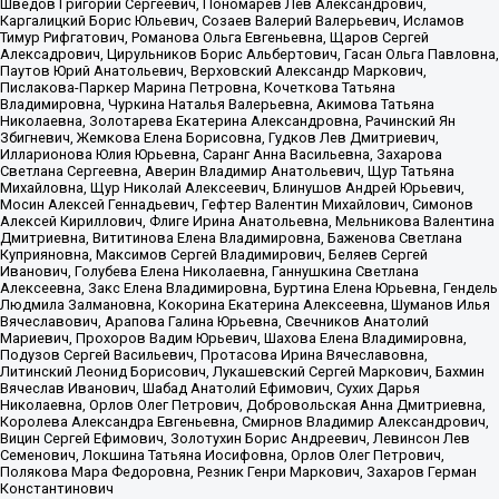
Шведов Григорий Сергеевич, Пономарев Лев Александрович,
Каргалицкий Борис Юльевич, Созаев Валерий Валерьевич, Исламов
Тимур Рифгатович, Романова Ольга Евгеньевна, Щаров Сергей
Алексадрович, Цирульников Борис Альбертович, Гасан Ольга Павловна,
Паутов Юрий Анатольевич, Верховский Александр Маркович,
Пислакова-Паркер Марина Петровна, Кочеткова Татьяна
Владимировна, Чуркина Наталья Валерьевна, Акимова Татьяна
Николаевна, Золотарева Екатерина Александровна, Рачинский Ян
Збигневич, Жемкова Елена Борисовна, Гудков Лев Дмитриевич,
Илларионова Юлия Юрьевна, Саранг Анна Васильевна, Захарова
Светлана Сергеевна, Аверин Владимир Анатольевич, Щур Татьяна
Михайловна, Щур Николай Алексеевич, Блинушов Андрей Юрьевич,
Мосин Алексей Геннадьевич, Гефтер Валентин Михайлович, Симонов
Алексей Кириллович, Флиге Ирина Анатольевна, Мельникова Валентина
Дмитриевна, Вититинова Елена Владимировна, Баженова Светлана
Куприяновна, Максимов Сергей Владимирович, Беляев Сергей
Иванович, Голубева Елена Николаевна, Ганнушкина Светлана
Алексеевна, Закс Елена Владимировна, Буртина Елена Юрьевна, Гендель
Людмила Залмановна, Кокорина Екатерина Алексеевна, Шуманов Илья
Вячеславович, Арапова Галина Юрьевна, Свечников Анатолий
Мариевич, Прохоров Вадим Юрьевич, Шахова Елена Владимировна,
Подузов Сергей Васильевич, Протасова Ирина Вячеславовна,
Литинский Леонид Борисович, Лукашевский Сергей Маркович, Бахмин
Вячеслав Иванович, Шабад Анатолий Ефимович, Сухих Дарья
Николаевна, Орлов Олег Петрович, Добровольская Анна Дмитриевна,
Королева Александра Евгеньевна, Смирнов Владимир Александрович,
Вицин Сергей Ефимович, Золотухин Борис Андреевич, Левинсон Лев
Семенович, Локшина Татьяна Иосифовна, Орлов Олег Петрович,
Полякова Мара Федоровна, Резник Генри Маркович, Захаров Герман
Константинович