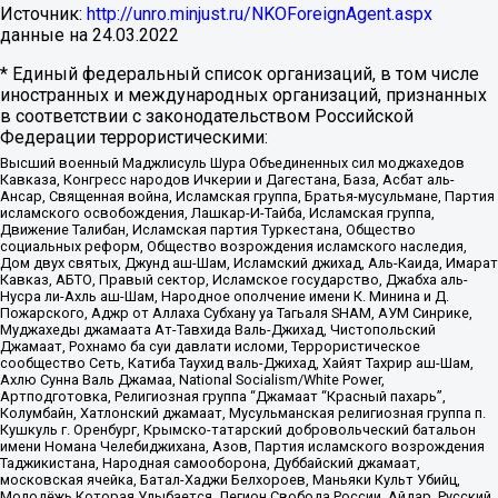
Источник:
http://unro.minjust.ru/NKOForeignAgent.aspx
данные на
24.03.2022
* Единый федеральный список организаций, в том числе
иностранных и международных организаций, признанных
в соответствии с законодательством Российской
Федерации террористическими:
Высший военный Маджлисуль Шура Объединенных сил моджахедов
Кавказа, Конгресс народов Ичкерии и Дагестана, База, Асбат аль-
Ансар, Священная война, Исламская группа, Братья-мусульмане, Партия
исламского освобождения, Лашкар-И-Тайба, Исламская группа,
Движение Талибан, Исламская партия Туркестана, Общество
социальных реформ, Общество возрождения исламского наследия,
Дом двух святых, Джунд аш-Шам, Исламский джихад, Аль-Каида, Имарат
Кавказ, АБТО, Правый сектор, Исламское государство, Джабха аль-
Нусра ли-Ахль аш-Шам, Народное ополчение имени К. Минина и Д.
Пожарского, Аджр от Аллаха Субхану уа Тагьаля SHAM, АУМ Синрике,
Муджахеды джамаата Ат-Тавхида Валь-Джихад, Чистопольский
Джамаат, Рохнамо ба суи давлати исломи, Террористическое
сообщество Сеть, Катиба Таухид валь-Джихад, Хайят Тахрир аш-Шам,
Ахлю Сунна Валь Джамаа, National Socialism/White Power,
Артподготовка, Религиозная группа “Джамаат “Красный пахарь”,
Колумбайн, Хатлонский джамаат, Мусульманская религиозная группа п.
Кушкуль г. Оренбург, Крымско-татарский добровольческий батальон
имени Номана Челебиджихана, Азов, Партия исламского возрождения
Таджикистана, Народная самооборона, Дуббайский джамаат,
московская ячейка, Батал-Хаджи Белхороев, Маньяки Культ Убийц,
Молодёжь Которая Улыбается, Легион Свобода России, Айдар, Русский