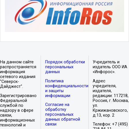
На данном сайте
Порядок обработки
Учредитель и
распространяется
персональных
издатель ООО ИА
информация
данных
«Инфорос».
сетевого издания
Политика
Адрес
"Северск-
конфиденциальности
учредителя,
Дайджест".
и защиты
издателя,
Зарегистрировано
информации
редакции: 117218,
Федеральной
Россия, г. Москва,
Согласие на
службой по
ул.
обработку
надзору в сфере
Кржижановского,
персональных
связи,
д.13, кор. 2
данных обратной
информационных
связи
Телефон: +7 (495)
технологий и