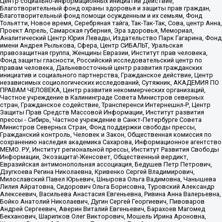
Центр социально-информационных инициатив Действие,
Благотворительный фонд охраны здоровья и защиты прав граждан,
Благотворительный фонд помощи осужденным и их семьям, Фонд
Тольятти, Новое время, Серебряная тайга, Так-Так-Так, Сова, центр Анна,
Проект Апрель, Самарская губерния, Эра здоровья, Мемориал,
Аналитический Центр Юрия Левады, Издательство Парк Гагарина, Фонд
имени Андрея Рылькова, Сфера, Центр СИБАЛЬТ, Уральская
правозащитная группа, Женщины Евразии, Институт прав человека,
Фонд защиты гласности, Российский исследовательский центр по
правам человека, Дальневосточный центр развития гражданских
инициатив и социального партнерства, Гражданское действие, Центр
независимых социологических исследований, Сутяжник, АКАДЕМИЯ ПО
ПРАВАМ ЧЕЛОВЕКА, Центр развития некоммерческих организаций,
Частное учреждение в Калининграде Совета Министров северных
стран, Гражданское содействие, Трансперенси Интернешнл-Р, Центр
Защиты Прав Средств Массовой Информации, Институт развития
прессы - Сибирь, Частное учреждение в Санкт-Петербурге Совета
Министров Северных Стран, Фонд поддержки свободы прессы,
Гражданский контроль, Человек и Закон, Общественная комиссия по
сохранению наследия академика Сахарова, Информационное агентство
МЕМО. РУ, Институт региональной прессы, Институт Развития Свободы
Информации, Экозащита!-Женсовет, Общественный вердикт,
Евразийская антимонопольная ассоциация, Бедушев Петр Петрович,
Дзугкоева Регина Николаевна, Кривенко Сергей Владимирович,
Милославский Павел Юрьевич, Шнырова Ольга Вадимовна, Чанышева
Лилия Айратовна, Сидорович Ольга Борисовна, Туровский Александр
Алексеевич, Васильева Анастасия Евгеньевна, Ривина Анна Валерьевна,
Бойко Анатолий Николаевич, Дугин Сергей Георгиевич, Пивоваров
Андрей Сергеевич, Аверин Виталий Евгеньевич, Барахоев Магомед
Бекханович, Шарипков Олег Викторович, Мошель Ирина Ароновна,