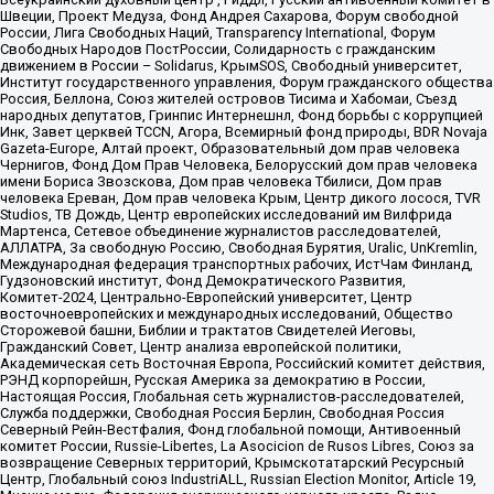
Швеции, Проект Медуза, Фонд Андрея Сахарова, Форум свободной
России, Лига Свободных Наций, Transparеncy International, Форум
Свободных Народов ПостРоссии, Солидарность с гражданским
движением в России – Solidarus, КрымSOS, Свободный университет,
Институт государственного управления, Форум гражданского общества
Россия, Беллона, Союз жителей островов Тисима и Хабомаи, Съезд
народных депутатов, Гринпис Интернешнл, Фонд борьбы с коррупцией
Инк, Завет церквей TCCN, Агора, Всемирный фонд природы, BDR Novaja
Gazeta-Europe, Алтай проект, Образовательный дом прав человека
Чернигов, Фонд Дом Прав Человека, Белорусский дом прав человека
имени Бориса Звозскова, Дом прав человека Тбилиси, Дом прав
человека Ереван, Дом прав человека Крым, Центр дикого лосося, TVR
Studios, ТВ Дождь, Центр европейских исследований им Вилфрида
Мартенса, Сетевое объединение журналистов расследователей,
АЛЛАТРА, За свободную Россию, Свободная Бурятия, Uralic, UnKremlin,
Международная федерация транспортных рабочих, ИстЧам Финланд,
Гудзоновский институт, Фонд Демократического Развития,
Комитет-2024, Центрально-Европейский университет, Центр
восточноевропейских и международных исследований, Общество
Сторожевой башни, Библии и трактатов Свидетелей Иеговы,
Гражданский Совет, Центр анализа европейской политики,
Академическая сеть Восточная Европа, Российский комитет действия,
РЭНД корпорейшн, Русская Америка за демократию в России,
Настоящая Россия, Глобальная сеть журналистов-расследователей,
Служба поддержки, Свободная Россия Берлин, Свободная Россия
Северный Рейн-Вестфалия, Фонд глобальной помощи, Антивоенный
комитет России, Russie-Libertes, La Asocicion de Rusos Libres, Союз за
возвращение Северных территорий, Крымскотатарский Ресурсный
Центр, Глобальный союз IndustriALL, Russian Election Monitor, Article 19,