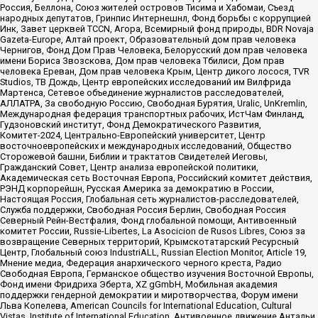
Россия, Беллона, Союз жителей островов Тисима и Хабомаи, Съезд
народных депутатов, Гринпис Интернешнл, Фонд борьбы с коррупцией
Инк, Завет церквей TCCN, Агора, Всемирный фонд природы, BDR Novaja
Gazeta-Europe, Алтай проект, Образовательный дом прав человека
Чернигов, Фонд Дом Прав Человека, Белорусский дом прав человека
имени Бориса Звозскова, Дом прав человека Тбилиси, Дом прав
человека Ереван, Дом прав человека Крым, Центр дикого лосося, TVR
Studios, ТВ Дождь, Центр европейских исследований им Вилфрида
Мартенса, Сетевое объединение журналистов расследователей,
АЛЛАТРА, За свободную Россию, Свободная Бурятия, Uralic, UnKremlin,
Международная федерация транспортных рабочих, ИстЧам Финланд,
Гудзоновский институт, Фонд Демократического Развития,
Комитет-2024, Центрально-Европейский университет, Центр
восточноевропейских и международных исследований, Общество
Сторожевой башни, Библии и трактатов Свидетелей Иеговы,
Гражданский Совет, Центр анализа европейской политики,
Академическая сеть Восточная Европа, Российский комитет действия,
РЭНД корпорейшн, Русская Америка за демократию в России,
Настоящая Россия, Глобальная сеть журналистов-расследователей,
Служба поддержки, Свободная Россия Берлин, Свободная Россия
Северный Рейн-Вестфалия, Фонд глобальной помощи, Антивоенный
комитет России, Russie-Libertes, La Asocicion de Rusos Libres, Союз за
возвращение Северных территорий, Крымскотатарский Ресурсный
Центр, Глобальный союз IndustriALL, Russian Election Monitor, Article 19,
Мнение медиа, Федерация анархического черного креста, Радио
Свободная Европа, Германское общество изучения Восточной Европы,
Фонд имени Фридриха Эберта, XZ gGmbH, Мобильная академия
поддержки гендерной демократии и миротворчества, Форум имени
Льва Копелева, American Councils for International Education, Cultural
Vistas, Institute of International Education, Антивоенное движение Антальи,