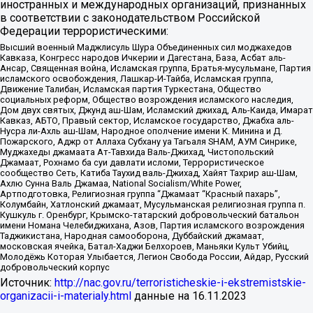
иностранных и международных организаций, признанных
в соответствии с законодательством Российской
Федерации террористическими:
Высший военный Маджлисуль Шура Объединенных сил моджахедов
Кавказа, Конгресс народов Ичкерии и Дагестана, База, Асбат аль-
Ансар, Священная война, Исламская группа, Братья-мусульмане, Партия
исламского освобождения, Лашкар-И-Тайба, Исламская группа,
Движение Талибан, Исламская партия Туркестана, Общество
социальных реформ, Общество возрождения исламского наследия,
Дом двух святых, Джунд аш-Шам, Исламский джихад, Аль-Каида, Имарат
Кавказ, АБТО, Правый сектор, Исламское государство, Джабха аль-
Нусра ли-Ахль аш-Шам, Народное ополчение имени К. Минина и Д.
Пожарского, Аджр от Аллаха Субхану уа Тагьаля SHAM, АУМ Синрике,
Муджахеды джамаата Ат-Тавхида Валь-Джихад, Чистопольский
Джамаат, Рохнамо ба суи давлати исломи, Террористическое
сообщество Сеть, Катиба Таухид валь-Джихад, Хайят Тахрир аш-Шам,
Ахлю Сунна Валь Джамаа, National Socialism/White Power,
Артподготовка, Религиозная группа “Джамаат “Красный пахарь”,
Колумбайн, Хатлонский джамаат, Мусульманская религиозная группа п.
Кушкуль г. Оренбург, Крымско-татарский добровольческий батальон
имени Номана Челебиджихана, Азов, Партия исламского возрождения
Таджикистана, Народная самооборона, Дуббайский джамаат,
московская ячейка, Батал-Хаджи Белхороев, Маньяки Культ Убийц,
Молодёжь Которая Улыбается, Легион Свобода России, Айдар, Русский
добровольческий корпус
Источник:
http://nac.gov.ru/terroristicheskie-i-ekstremistskie-
organizacii-i-materialy.html
данные на
16.11.2023