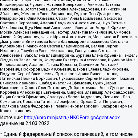
Владимировна, Чуркина Наталья Валерьевна, Акимова Татьяна
Николаевна, Золотарева Екатерина Александровна, Рачинский Ян
Збигневич, Жемкова Елена Борисовна, Гудков Лев Дмитриевич,
Илларионова Юлия Юрьевна, Саранг Анна Васильевна, Захарова
Светлана Сергеевна, Аверин Владимир Анатольевич, Щур Татьяна
Михайловна, Щур Николай Алексеевич, Блинушов Андрей Юрьевич,
Мосин Алексей Геннадьевич, Гефтер Валентин Михайлович, Симонов
Алексей Кириллович, Флиге Ирина Анатольевна, Мельникова Валентина
Дмитриевна, Вититинова Елена Владимировна, Баженова Светлана
Куприяновна, Максимов Сергей Владимирович, Беляев Сергей
Иванович, Голубева Елена Николаевна, Ганнушкина Светлана
Алексеевна, Закс Елена Владимировна, Буртина Елена Юрьевна, Гендель
Людмила Залмановна, Кокорина Екатерина Алексеевна, Шуманов Илья
Вячеславович, Арапова Галина Юрьевна, Свечников Анатолий
Мариевич, Прохоров Вадим Юрьевич, Шахова Елена Владимировна,
Подузов Сергей Васильевич, Протасова Ирина Вячеславовна,
Литинский Леонид Борисович, Лукашевский Сергей Маркович, Бахмин
Вячеслав Иванович, Шабад Анатолий Ефимович, Сухих Дарья
Николаевна, Орлов Олег Петрович, Добровольская Анна Дмитриевна,
Королева Александра Евгеньевна, Смирнов Владимир Александрович,
Вицин Сергей Ефимович, Золотухин Борис Андреевич, Левинсон Лев
Семенович, Локшина Татьяна Иосифовна, Орлов Олег Петрович,
Полякова Мара Федоровна, Резник Генри Маркович, Захаров Герман
Константинович
Источник:
http://unro.minjust.ru/NKOForeignAgent.aspx
данные на
24.03.2022
* Единый федеральный список организаций, в том числе