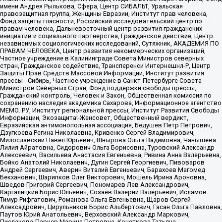
имени Андрея Рылькова, Сфера, Центр СИБАЛЬТ, Уральская
правозащитная группа, Женщины Евразии, Институт прав человека,
Фонд защиты гласности, Российский исследовательский центр по
правам человека, Дальневосточный центр развития гражданских
инициатив и социального партнерства, Гражданское действие, Центр
независимых социологических исследований, Сутяжник, АКАДЕМИЯ ПО
ПРАВАМ ЧЕЛОВЕКА, Центр развития некоммерческих организаций,
Частное учреждение в Калининграде Совета Министров северных
стран, Гражданское содействие, Трансперенси Интернешнл-Р, Центр
Защиты Прав Средств Массовой Информации, Институт развития
прессы - Сибирь, Частное учреждение в Санкт-Петербурге Совета
Министров Северных Стран, Фонд поддержки свободы прессы,
Гражданский контроль, Человек и Закон, Общественная комиссия по
сохранению наследия академика Сахарова, Информационное агентство
МЕМО. РУ, Институт региональной прессы, Институт Развития Свободы
Информации, Экозащита!-Женсовет, Общественный вердикт,
Евразийская антимонопольная ассоциация, Бедушев Петр Петрович,
Дзугкоева Регина Николаевна, Кривенко Сергей Владимирович,
Милославский Павел Юрьевич, Шнырова Ольга Вадимовна, Чанышева
Лилия Айратовна, Сидорович Ольга Борисовна, Туровский Александр
Алексеевич, Васильева Анастасия Евгеньевна, Ривина Анна Валерьевна,
Бойко Анатолий Николаевич, Дугин Сергей Георгиевич, Пивоваров
Андрей Сергеевич, Аверин Виталий Евгеньевич, Барахоев Магомед
Бекханович, Шарипков Олег Викторович, Мошель Ирина Ароновна,
Шведов Григорий Сергеевич, Пономарев Лев Александрович,
Каргалицкий Борис Юльевич, Созаев Валерий Валерьевич, Исламов
Тимур Рифгатович, Романова Ольга Евгеньевна, Щаров Сергей
Алексадрович, Цирульников Борис Альбертович, Гасан Ольга Павловна,
Паутов Юрий Анатольевич, Верховский Александр Маркович,
Пислакова-Паркер Марина Петровна, Кочеткова Татьяна