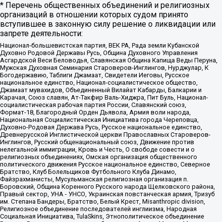
* Перечень общественных объединений и религиозных
организаций в отношении которых судом принято
вступившее в законную силу решение о ликвидации или
запрете деятельности:
Национал-большевистская партия, ВЕК РА, Рада земли Кубанской
Духовно Родовой Державы Русь, Община Духовного Управления
Асгардской Веси Беловодья, Славянская Община Капища Веды Перуна,
Мужская Духовная Семинария Староверов-Инглингов, Нурджулар, К
Богодержавию, Таблиги Джамаат, Свидетели Иеговы, Русское
национальное единство, Национал-социалистическое общество,
Джамаат мувахидов, Объединенный Вилайат Кабарды, Балкарии и
Карачая, Союз славян, Ат-Такфир Валь-Хиджра, Пит Буль, Национал-
социалистическая рабочая партия России, Славянский союз,
Формат-18, Благородный Орден Дьявола, Армия воли народа,
Национальная Социалистическая Инициатива города Череповца,
Духовно-Родовая Держава Русь, Русское национальное единство,
Древнерусской Инглистической церкви Православных Староверов-
Инглингов, Русский общенациональный союз, Движение против
нелегальной иммиграции, Кровь и Честь, О свободе совести и о
религиозных объединениях, Омская организация общественного
политического движения Русское национальное единство, Северное
Братство, Клуб Болельщиков Футбольного Клуба Динамо,
Файзрахманисты, Мусульманская религиозная организация п.
Боровский, Община Коренного Русского народа Щелковского района,
Правый сектор, УНА - УНСО, Украинская повстанческая армия, Тризуб
им. Степана Бандеры, Братство, Белый Крест, Misanthropic division,
Религиозное объединение последователей инглиизма, Народная
Социальная Инициатива, TulaSkins, Этнополитическое объединение