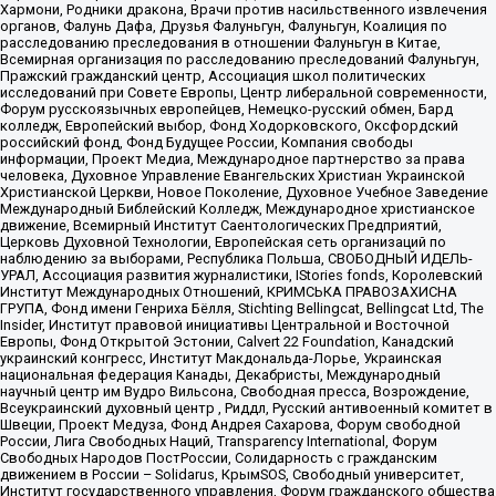
Хармони, Родники дракона, Врачи против насильственного извлечения
органов, Фалунь Дафа, Друзья Фалуньгун, Фалуньгун, Коалиция по
расследованию преследования в отношении Фалуньгун в Китае,
Всемирная организация по расследованию преследований Фалуньгун,
Пражский гражданский центр, Ассоциация школ политических
исследований при Совете Европы, Центр либеральной современности,
Форум русскоязычных европейцев, Немецко-русский обмен, Бард
колледж, Европейский выбор, Фонд Ходорковского, Оксфордский
российский фонд, Фонд Будущее России, Компания свободы
информации, Проект Медиа, Международное партнерство за права
человека, Духовное Управление Евангельских Христиан Украинской
Христианской Церкви, Новое Поколение, Духовное Учебное Заведение
Международный Библейский Колледж, Международное христианское
движение, Всемирный Институт Саентологических Предприятий,
Церковь Духовной Технологии, Европейская сеть организаций по
наблюдению за выборами, Республика Польша, СВОБОДНЫЙ ИДЕЛЬ-
УРАЛ, Ассоциация развития журналистики, IStories fonds, Королевский
Институт Международных Отношений, КРИМСЬКА ПРАВОЗАХИСНА
ГРУПА, Фонд имени Генриха Бёлля, Stichting Bellingcat, Bellingcat Ltd, The
Insider, Институт правовой инициативы Центральной и Восточной
Европы, Фонд Открытой Эстонии, Calvert 22 Foundation, Канадский
украинский конгресс, Институт Макдональда-Лорье, Украинская
национальная федерация Канады, Декабристы, Международный
научный центр им Вудро Вильсона, Свободная пресса, Возрождение,
Всеукраинский духовный центр , Риддл, Русский антивоенный комитет в
Швеции, Проект Медуза, Фонд Андрея Сахарова, Форум свободной
России, Лига Свободных Наций, Transparеncy International, Форум
Свободных Народов ПостРоссии, Солидарность с гражданским
движением в России – Solidarus, КрымSOS, Свободный университет,
Институт государственного управления, Форум гражданского общества