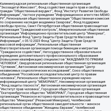
Калининградская региональная общественная организация "Экозащита!-Женсовет", Фонд содействия защите прав и свобод граждан "Общественный вердикт", Фонд "Институт Развития Свободы Информации", Частное учреждение "Информационное агентство МЕМО. РУ", Региональная общественная организация "Общественная комиссия по сохранению наследия академика Сахарова", Фонд поддержки свободы прессы, Санкт-Петербургская общественная правозащитная организация "Гражданский контроль", Межрегиональная общественная организация "Информационно-просветительский центр "Мемориал", Региональный Фонд "Центр Защиты Прав Средств Массовой Информации", с 05.12.2023 Фонд "Центр Защиты Прав Средств массовой информации", Региональная общественная благотворительная организация помощи беженцам и мигрантам "Гражданское содействие", Негосударственное образовательное учреждение дополнительного профессионального образования (повышение квалификации) специалистов "АКАДЕМИЯ ПО ПРАВАМ ЧЕЛОВЕКА", Свердловская региональная общественная организация "Сутяжник", Автономная некоммерческая организация "Центр независимых социологических исследований", Союз общественных объединений "Российский исследовательский центр по правам человека", Региональное общественное учреждение научно-информационный центр "МЕМОРИАЛ", Некоммерческая организация "Фонд защиты гласности", Автономная некоммерческая организация "Институт прав человека", Городская общественная организация "Екатеринбургское общество "МЕМОРИАЛ", Городская общественная организация "Рязанское историко-просветительское и правозащитное общество "Мемориал" (Рязанский Мемориал), Челябинский региональный орган общественной самодеятельности – женское общественное объединение "Женщины Евразии", Челябинский региональный орган общественной самодеятельности "Уральская правозащитная группа", Фонд содействия защите здоровья и социальной справедливости имени Андрея Рылькова, Автономная Некоммерческая Организация "Аналитический Центр Юрия Левады", Автономная некоммерческая организация социальной поддержки населения "Проект Апрель", Региональная общественная организация помощи женщинам и детям, находящимся в кризисной ситуации "Информационно-методический центр "Анна", Фонд содействия развитию массовых коммуникаций и правовому просвещению "Так-так-Так", Фонд содействия устойчивому развитию "Серебряная тайга", Свердловский региональный общественный фонд социальных проектов "Новое время", "Idel.Реалии", Кавказ.Реалии, Крым.Реалии, Телеканал Настоящее Время, Татаро-башкирская служба Радио Свобода (Azatliq Radiosi), Радио Свободная Европа/Радио Свобода (PCE/PC), "Сибирь.Реалии", "Фактограф", Благотворительный фонд помощи осужденным и их семьям, Автономная некоммерческая организация "Институт глобализации и социальных движений", Фонд "В защиту прав заключенных", Частное учреждение "Центр поддержки и содействия развитию средств массовой информации", Пензенский региональный общественный благотворительный фонд "Гражданский союз", "Север.Реалии", Некоммерческая организация Фонд "Правовая инициатива", Общество с ограниченной ответственностью "Радио Свободная Европа/Радио Свобода", Чешское информационное агентство "MEDIUM-ORIENT", Красноярская региональная общественная организация "Мы против СПИДа", Камалягин Денис Николаевич, Маркелов Сергей Евгеньевич, Пономарев Лев Александрович, Савицкая Людмила Алексеевна, Автономная некоммерческая организация "Центр по работе с проблемой насилия "НАСИЛИЮ.НЕТ", Межрегиональный профессиональный союз работников здравоохранения "Альянс врачей", Юридическое лицо, зарегистрированное в Латвийской Республике, SIA "Medusa Project" (регистрационный номер 40103797863, дата регистрации 10.06.2014), Некоммерческая организация "Фонд по борьбе с коррупцией", Автономная некоммерческая организация "Институт права и публичной политики", Баданин Роман Сергеевич, Гликин Максим Александрович, Железнова Мария Михайловна, Лукьянова Юлия Сергеевна, Маетная Елизавета Витальевна, Маняхин Петр Борисович, Чуракова Ольга Владимировна, Ярош Юлия Петровна, Юридическое лицо "The Insider SIA", зарегистрированное в Риге, Латвийская Республика (дата регистрации 26.06.2015), являющееся администратором доменного имени интернет-издания "The Insider SIA", https://theins.ru, Постернак Алексей Евгеньевич, Рубин Михаил Аркадьевич, Анин Роман Александрович, Юридическое лицо Istories fonds, зарегистрированное в Латвийской Республике (регистрационный номер 50008295751, дата регистрации 24.02.2020), Великовский Дмитрий Александрович, Долинина Ирина Николаевна, Мароховская Алеся Алексеевна, Шлейнов Роман Юрьевич, Шмагун Олеся Валентиновна, Общество с ограниченной ответственностью "Альтаир 2021", Общество с ограниченной ответственностью "Вега 2021", Общество с ограниченной ответственностью "Главный редактор 2021", Общество с ограниченной ответственностью "Ромашки монолит", Важенков Артем Валерьевич, Ивановская областная общественная организация "Центр гендерных исследований", Гурман Юрий Альбертович, Медиапроект "ОВД-Инфо", Егоров Владимир Владимирович, Жилинский Владимир Александрович, Общество с ограниченной ответственностью "ЗП", Иванова София Юрьевна, Карезина Инна Павловна, Кильтау Екатерина Викторовна, Петров Алексей Викторович, Пискунов Сергей Евгеньевич, Смирнов Сергей Сергеевич, Тихонов Михаил Сергеевич, Общество с ограниченной ответственностью "ЖУРНАЛИСТ-ИНОСТРАННЫЙ АГЕНТ", Арапова Галина Юрьевна, Вольтская Татьяна Анатольевна, Американская компания "Mason G.E.S. Anonymous Foundation" (США), являющаяся владельцем интернет-издания https://mnews.world/, Компания "Stichting Bellingcat", зарегистрированная в Нидерландах (дата регистрации 11.07.2018), Захаров Андрей Вячеславович, Клепиковская Екатерина Дмитриевна, Общество с ограниченной ответственностью "МЕМО", Перл Роман Александрович, Симонов Евгений Алексеевич, Соловьева Елена Анатольевна, Сотников Даниил Владимирович, Сурначева Елизавета Дмитриевна, Автономная некоммерческая организация по защите прав человека и информированию населения "Якутия – Наше Мнение", Общество с ограниченной ответственностью "Москоу диджитал медиа", с 26.01.2023 Общество с ограниченной ответственностью "Чайка Белые сады", Ветошкина Валерия Валерьевна, Заговора Максим Александрович, Межрегиональное общественное движение "Российская ЛГБТ - сеть", Оленичев Максим Владимирович, Павлов Иван Юрьевич, Скворцова Елена Сергеевна, Общество с ограниченной ответственностью "Как бы инагент", Кочетков Игорь Викторович, Общество с ограниченной ответственностью "Честные выборы", Еланчик Олег Александрович, Общество с ограниченной ответственностью "Нобелевский призыв", Гималова Регина Эмилевна, Григорьев Андрей Валерьевич, Григорьева Алина Александровна, Ассоциация по содействию защите прав призывников, альтернативнослужащих и военнослужащих "Правозащитная группа "Гражданин.Армия.Право", Хисамова Регина Фаритовна, Автономная некоммерческая организация по реализации социально-правовых программ "Лилит", Дальневосточное общественное движение "Маяк", Санкт-Петербургская ЛГБТ-инициативная группа "Выход", Инициативная группа ЛГБТ+ "Реверс", Алексеев Андрей Викторович, Бекбулатова Таисия Львовна, Беляев Иван Михайлович, Владыкина Елена Сергеевна, Гельман Марат Александрович, Никульшина Вероника Юрьевна, Толоконникова Надежда Андреевна, Шендерович Виктор Анатольевич, Общество с ограниченной ответственностью "Данное сообщение", Общество с ограниченной ответственностью Издательский дом "Новая глава", Айнбиндер Александра Александровна, Московский комьюнити-центр для ЛГБТ+инициатив, Благотворительный фонд развития филантропии, Deutsche Welle (Германия, Kurt-Schumacher-Strasse 3, 53113 Bonn), Борзунова Мария Михайловна, Воробьев Виктор Викторович, Голубева Анна Львовна, Константинова Алла Михайловна, Малкова Ирина Владимировна, Мурадов Мурад Абдулгалимович, Осетинская Елизавета Николаевна, Понасенков Евгений Николаевич, Ганапольский Матвей Юрьевич, Киселев Евгений Алексеевич, Борухович Ирина Григорьевна, Дремин Иван Тимофеевич, Дубровский Дмитрий Викторович, Красноярская региональная общественная организация поддержки и развития альтернативных образовательных технологий и межкультурных коммуникаций "ИНТЕРРА", Маяковская Екатерина Алексеевна, Фейгин Марк Захарович, Филимонов Андрей Викторович, Дзугкоева Регина Николаевна, Доброхотов Роман Александрович, Дудь Юрий Александрович, Елкин Сергей Владимирович, Кругликов Кирилл Игоревич, Сабунаева Мария Леонидовна, Семенов Алексей Владимирович, Шаинян Карен Багратович, Шульман Екатерина Михайловна, Асафьев Артур Валерьевич, Вахштайн Виктор Семенович, Венедиктов Алексей Алексеевич, Лушникова Екатерина Евгеньевна, Волков Леонид Михайлович, Невзоров Александр Глебович, Пархоменко Сергей Борисович, Сироткин Ярослав Николаевич, Кара-Мурза Владимир Владимирович, Баранова Наталья Владимировна, Гозман Леонид Яковлевич, Кагарлицкий Борис Юльевич, Климарев Михаил Валерьевич, Милов Владимир Станиславович, Автономная некоммерческая организация Краснодарский центр современного искусства "Типография", Моргенштерн Алишер Тагирович, Соболь Любовь Эдуардовна, Общество с ограниченной ответственностью "ЛИЗА НОРМ", Каспаров Гарри Кимович, Ходорковский Михаил Борисович, Общество с ограниченной ответственностью "Апрельские тезисы", Данилович Ирина Брониславовна, Кашин Олег Владимирович, Петров Николай Владимирович, Пивоваров Алексей Владимирович, Соколов Михаил Владимирович, Цветкова Юлия Владимировна, Чичваркин Евгений Александрович, Комитет против пыток/Команда против пыток, Общество с ограниченной ответственностью "Первый научный", Общество с ограниченной ответственностью "Вертолет и ко", Белоцерковская Вероника Борисовна, Кац Максим Евгеньевич, Лазарева Татьяна Юрьевна, Шаведдинов Руслан Табризович, Яшин Илья Валерьевич, Общество с ограниченной ответственностью "Иноагент ААВ", Алешковский Дмитрий Петрович, Альбац Евгения Марковна, Быков Дмитрий Львович, Галямина Юлия Евгеньевна, Лойко Сергей Леонидович, Мартынов Кирилл Константинович, Медведев Сергей Александрович, Крашенинников Федор Геннадиевич, Гордеева Катерина Вл