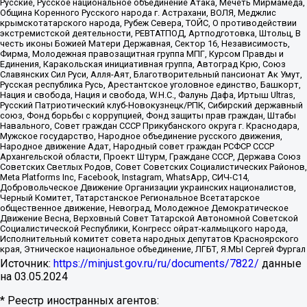
Русские, Русское национальное объединение Атака, Мечеть Мирмамеда,
Община Коренного Русского народа г. Астрахани, ВОЛЯ, Меджлис
крымскотатарского народа, Рубеж Севера, ТОЙС, О противодействии
экстремистской деятельности, РЕВТАТПОД, Артподготовка, Штольц, В
честь иконы Божией Матери Державная, Сектор 16, Независимость,
Фирма, Молодежная правозащитная группа МПГ, Курсом Правды и
Единения, Каракольская инициативная группа, Автоград Крю, Союз
Славянских Сил Руси, Алля-Аят, Благотворительный пансионат Ак Умут,
Русская республика Русь, Арестантское уголовное единство, Башкорт,
Нация и свобода, Нация и свобода, W.H.С., Фалунь Дафа, Иртыш Ultras,
Русский Патриотический клуб-Новокузнецк/РПК, Сибирский державный
союз, Фонд борьбы с коррупцией, Фонд защиты прав граждан, Штабы
Навального, Совет граждан СССР Прикубанского округа г. Краснодара,
Мужское государство, Народное объединение русского движения,
Народное движение Адат, Народный совет граждан РСФСР СССР
Архангельской области, Проект Штурм, Граждане СССР, Держава Союз
Советских Светлых Родов, Совет Советских Социалистических Районов,
Meta Platforms Inc, Facebook, Instagram, WhatsApp, СИЧ-С14,
Добровольческое Движение Организации украинских националистов,
Черный Комитет, Татарстанское Региональное Всетатарское
общественное движение, Невоград, Молодежное Демократическое
Движение Весна, Верховный Совет Татарской Автономной Советской
Социалистической Республики, Конгресс ойрат-калмыцкого народа,
Исполнительный комитет совета народных депутатов Красноярского
края, Этническое национальное объединение, ЛГБТ, Я.МЫ Сергей Фургал
Источник:
https://minjust.gov.ru/ru/documents/7822/
данные
на
03.05.2024
* Реестр иностранных агентов: