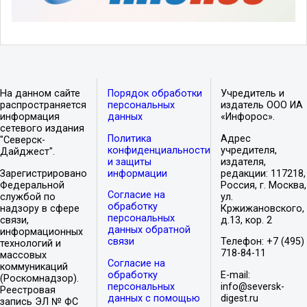
На данном сайте
Порядок обработки
Учредитель и
распространяется
персональных
издатель ООО ИА
информация
данных
«Инфорос».
сетевого издания
Политика
Адрес
"Северск-
конфиденциальности
учредителя,
Дайджест".
и защиты
издателя,
Зарегистрировано
информации
редакции: 117218,
Федеральной
Россия, г. Москва,
Согласие на
службой по
ул.
обработку
надзору в сфере
Кржижановского,
персональных
связи,
д.13, кор. 2
данных обратной
информационных
связи
Телефон: +7 (495)
технологий и
718-84-11
массовых
Согласие на
коммуникаций
обработку
E-mail:
(Роскомнадзор).
персональных
info@seversk-
Реестровая
данных с помощью
digest.ru
запись ЭЛ № ФС