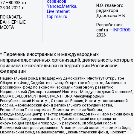
сервисов
77 –80938 от
И.О. главного
Yandex.Metrika,
23.04.2021 г.
редактора
LiveInternet,
Дорохова Н.В.
top.mail.ru
ПОКАЗАТЬ
БАННЕРНЫЕ
Разработчик
МЕСТА
сайта –
INFOROS
2026
* Перечень иностранных и международных
неправительственных организаций, деятельность которых
признана нежелательной на территории Российской
Федерации:
Национальный фонд в поддержку демократии, Институт Открытое
Общество Фонд Содействия, Фонд Открытое общество, Американо-
российский фонд по экономическому и правовому развитию,
Национальный Демократический Институт Международных Отношений,
MEDIA DEVELOPMENT INVESTMENT FUND, Международный
Республиканский Институт, Открытая Россия, Институт современной
России, Черноморский фонд регионального сотрудничества,
Европейская Платформа за Демократические Выборы,
Международный центр электоральных исследований, Германский фонд
Маршалла Соединенных Штатов, Тихоокеанский центр защиты
окружающей среды и природных ресурсов, Свободная Россия,
Всемирный конгресс украинцев, Атлантический совет, Человек в беде,
Европейский фонд за демократию, Джеймстаунский фонд, Прожект