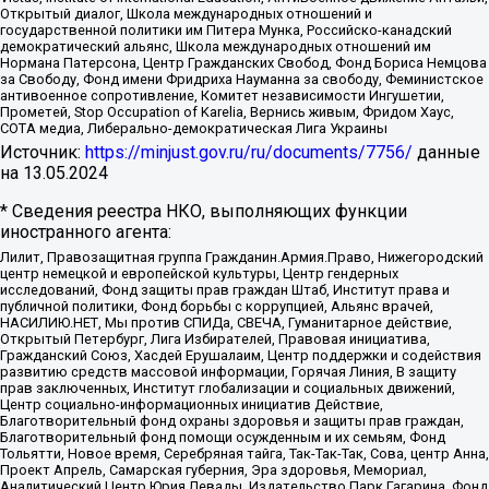
Открытый диалог, Школа международных отношений и
государственной политики им Питера Мунка, Российско-канадский
демократический альянс, Школа международных отношений им
Нормана Патерсона, Центр Гражданских Свобод, Фонд Бориса Немцова
за Свободу, Фонд имени Фридриха Науманна за свободу, Феминистское
антивоенное сопротивление, Комитет независимости Ингушетии,
Прометей, Stop Occupation of Karelia, Вернись живым, Фридом Хаус,
СОТА медиа, Либерально-демократическая Лига Украины
Источник:
https://minjust.gov.ru/ru/documents/7756/
данные
на
13.05.2024
* Сведения реестра НКО, выполняющих функции
иностранного агента:
Лилит, Правозащитная группа Гражданин.Армия.Право, Нижегородский
центр немецкой и европейской культуры, Центр гендерных
исследований, Фонд защиты прав граждан Штаб, Институт права и
публичной политики, Фонд борьбы с коррупцией, Альянс врачей,
НАСИЛИЮ.НЕТ, Мы против СПИДа, СВЕЧА, Гуманитарное действие,
Открытый Петербург, Лига Избирателей, Правовая инициатива,
Гражданский Союз, Хасдей Ерушалаим, Центр поддержки и содействия
развитию средств массовой информации, Горячая Линия, В защиту
прав заключенных, Институт глобализации и социальных движений,
Центр социально-информационных инициатив Действие,
Благотворительный фонд охраны здоровья и защиты прав граждан,
Благотворительный фонд помощи осужденным и их семьям, Фонд
Тольятти, Новое время, Серебряная тайга, Так-Так-Так, Сова, центр Анна,
Проект Апрель, Самарская губерния, Эра здоровья, Мемориал,
Аналитический Центр Юрия Левады, Издательство Парк Гагарина, Фонд