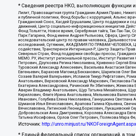
* Сведения реестра НКО, выполняющих функции ин
Лилит, Правозащитная группа Гражданин.Армия.Право, Нижего
и публичной политики, Фонд борьбы с коррупцией, Альянс вр
Гражданский Союз, Хасдей Ерушалаим, Центр поддержки и сод
движений, Центр социально-информационных инициатив Дейс
Фонд Тольятти, Новое время, Серебряная тайга, Так-Так-Так,
Парк Гагарина, Фонд имени Андрея Рылькова, Сфера, Центр С
исследовательский центр по правам человека, Дальневосточн
исследований, Сутяжник, АКАДЕМИЯ ПО ПРАВАМ ЧЕЛОВЕКА, Це
содействие, Трансперенси Интернешнл-Р, Центр Защиты Прав
Северных Стран, Фонд поддержки свободы прессы, Гражданск
МЕМО. РУ, Институт региональной прессы, Институт Развити
Петрович, Дзугкоева Регина Николаевна, Кривенко Сергей В
Туровский Александр Алексеевич, Васильева Анастасия Евген
Евгеньевич, Барахоев Магомед Бекханович, Шарипков Олег В
Созаев Валерий Валерьевич, Исламов Тимур Рифгатович, Рома
Анатольевич, Верховский Александр Маркович, Пислакова-Па
Екатерина Александровна, Рачинский Ян Збигневич, Жемкова 
Аверин Владимир Анатольевич, Щур Татьяна Михайловна, Щур
Кириллович, Флиге Ирина Анатольевна, Мельникова Валентин
Иванович, Голубева Елена Николаевна, Ганнушкина Светлана 
Шуманов Илья Вячеславович, Арапова Галина Юрьевна, Свечн
Вячеславовна, Литинский Леонид Борисович, Лукашевский Се
Добровольская Анна Дмитриевна, Королева Александра Евген
Татьяна Иосифовна, Орлов Олег Петрович, Полякова Мара Фе
Источник:
http://unro.minjust.ru/NKOForeignAgent.asp
* Единый федеральный список организаций, в том