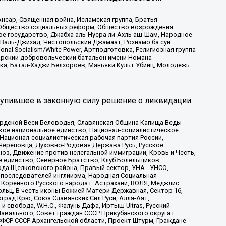
сар, Священная война, Исламская группа, Братья-
а, Общество социальных реформ, Общество возрождения
ое государство, Джабха аль-Нусра ли-Ахль аш-Шам, Народное
 Валь-Джихад, Чистопольский Джамаат, Рохнамо ба суи
nal Socialism/White Power, Артподготовка, Религиозная группа
атарский добровольческий батальон имени Номана
ка, Батал-Хаджи Белхороев, Маньяки Культ Убийц, Молодёжь
тупившее в законную силу решение о ликвидации
ардской Веси Беловодья, Славянская Община Капища Веды
ское национальное единство, Национал-социалистическое
 Национал-социалистическая рабочая партия России,
Череповца, Духовно-Родовая Держава Русь, Русское
з, Движение против нелегальной иммиграции, Кровь и Честь,
е единство, Северное Братство, Клуб Болельщиков
ода Щелковского района, Правый сектор, УНА - УНСО,
ие последователей инглиизма, Народная Социальная
 Коренного Русского народа г. Астрахани, ВОЛЯ, Меджлис
льц, В честь иконы Божией Матери Державная, Сектор 16,
рад Крю, Союз Славянских Сил Руси, Алля-Аят,
 свобода, W.H.С., Фалунь Дафа, Иртыш Ultras, Русский
вального, Совет граждан СССР Прикубанского округа г.
ФСР СССР Архангельской области, Проект Штурм, Граждане