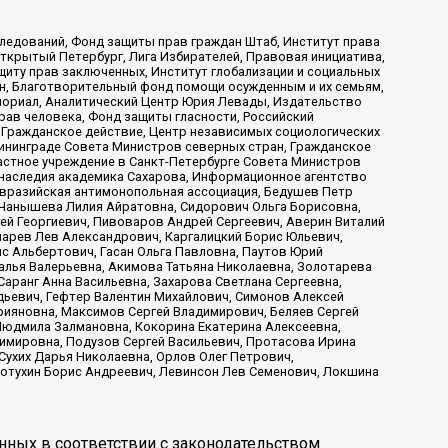
ледований, Фонд защиты прав граждан Штаб, Институт права
Открытый Петербург, Лига Избирателей, Правовая инициатива,
иту прав заключенных, Институт глобализации и социальных
н, Благотворительный фонд помощи осужденным и их семьям,
Мемориал, Аналитический Центр Юрия Левады, Издательство
рав человека, Фонд защиты гласности, Российский
 Гражданское действие, Центр независимых социологических
ининграде Совета Министров северных стран, Гражданское
астное учреждение в Санкт-Петербурге Совета Министров
 наследия академика Сахарова, Информационное агентство
Евразийская антимонопольная ассоциация, Бедушев Петр
 Чанышева Лилия Айратовна, Сидорович Ольга Борисовна,
гей Георгиевич, Пивоваров Андрей Сергеевич, Аверин Виталий
марев Лев Александрович, Каргалицкий Борис Юльевич,
с Альбертович, Гасан Ольга Павловна, Паутов Юрий
алья Валерьевна, Акимова Татьяна Николаевна, Золотарева
аранг Анна Васильевна, Захарова Светлана Сергеевна,
дьевич, Гефтер Валентин Михайлович, Симонов Алексей
рияновна, Максимов Сергей Владимирович, Беляев Сергей
 Людмила Залмановна, Кокорина Екатерина Алексеевна,
имировна, Подузов Сергей Васильевич, Протасова Ирина
Сухих Дарья Николаевна, Орлов Олег Петрович,
отухин Борис Андреевич, Левинсон Лев Семенович, Локшина
нных в соответствии с законодательством