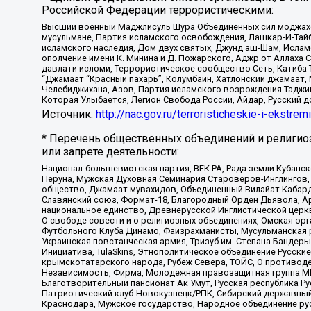
Российской Федерации террористическими:
Высший военный Маджлисуль Шура Объединенных сил моджахедо
мусульмане, Партия исламского освобождения, Лашкар-И-Тай
исламского наследия, Дом двух святых, Джунд аш-Шам, Ислам
ополчение имени К. Минина и Д. Пожарского, Аджр от Аллаха 
давлати исломи, Террористическое сообщество Сеть, Катиба Та
“Джамаат “Красный пахарь”, Колумбайн, Хатлонский джамаат, 
Челебиджихана, Азов, Партия исламского возрождения Таджи
Которая Улыбается, Легион Свобода России, Айдар, Русский 
Источник:
http://nac.gov.ru/terroristicheskie-i-ekstrem
* Перечень общественных объединений и религио
или запрете деятельности:
Национал-большевистская партия, ВЕК РА, Рада земли Кубан
Перуна, Мужская Духовная Семинария Староверов-Инглингов, 
общество, Джамаат мувахидов, Объединенный Вилайат Кабарды
Славянский союз, Формат-18, Благородный Орден Дьявола, А
национальное единство, Древнерусской Инглистической церк
О свободе совести и о религиозных объединениях, Омская ор
Футбольного Клуба Динамо, Файзрахманисты, Мусульманская р
Украинская повстанческая армия, Тризуб им. Степана Бандеры,
Инициатива, TulaSkins, Этнополитическое объединение Русски
крымскотатарского народа, Рубеж Севера, ТОЙС, О противоде
Независимость, Фирма, Молодежная правозащитная группа МПГ
Благотворительный пансионат Ак Умут, Русская республика Рус
Патриотический клуб-Новокузнецк/РПК, Сибирский державный 
Краснодара, Мужское государство, Народное объединение ру