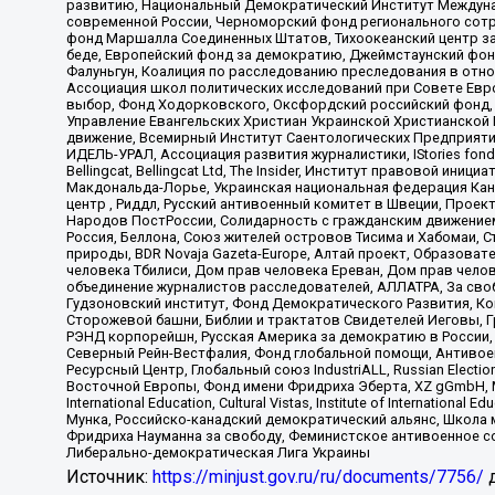
развитию, Национальный Демократический Институт Междуна
современной России, Черноморский фонд регионального сот
фонд Маршалла Соединенных Штатов, Тихоокеанский центр за
беде, Европейский фонд за демократию, Джеймстаунский фонд
Фалуньгун, Коалиция по расследованию преследования в отно
Ассоциация школ политических исследований при Совете Евр
выбор, Фонд Ходорковского, Оксфордский российский фонд, 
Управление Евангельских Христиан Украинской Христианской
движение, Всемирный Институт Саентологических Предприяти
ИДЕЛЬ-УРАЛ, Ассоциация развития журналистики, IStories fo
Bellingcat, Bellingcat Ltd, The Insider, Институт правовой ин
Макдональда-Лорье, Украинская национальная федерация Кан
центр , Риддл, Русский антивоенный комитет в Швеции, Проект
Народов ПостРоссии, Солидарность с гражданским движением 
Россия, Беллона, Союз жителей островов Тисима и Хабомаи, 
природы, BDR Novaja Gazeta-Europe, Алтай проект, Образова
человека Тбилиси, Дом прав человека Ереван, Дом прав челов
объединение журналистов расследователей, АЛЛАТРА, За своб
Гудзоновский институт, Фонд Демократического Развития, К
Сторожевой башни, Библии и трактатов Свидетелей Иеговы, Г
РЭНД корпорейшн, Русская Америка за демократию в России, 
Северный Рейн-Вестфалия, Фонд глобальной помощи, Антивоенн
Ресурсный Центр, Глобальный союз IndustriALL, Russian Electi
Восточной Европы, Фонд имени Фридриха Эберта, XZ gGmbH, М
International Education, Cultural Vistas, Institute of Intern
Мунка, Российско-канадский демократический альянс, Школа
Фридриха Науманна за свободу, Феминистское антивоенное соп
Либерально-демократическая Лига Украины
Источник:
https://minjust.gov.ru/ru/documents/7756/
д