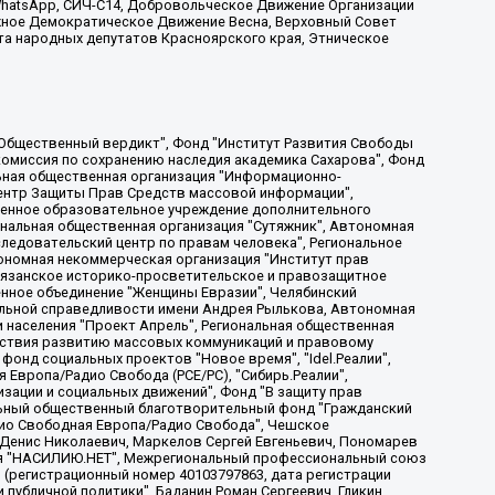
, WhatsApp, СИЧ-С14, Добровольческое Движение Организации
жное Демократическое Движение Весна, Верховный Совет
та народных депутатов Красноярского края, Этническое
, Дальневосточное общественное движение "Маяк", Санкт-Петербургская ЛГБТ-инициативная группа "Выход", Инициативная группа ЛГБТ+ "Реверс", Алексеев Андрей Викторович, Бекбулатова Таисия Львовна, Беляев Иван Михайлович, Владыкина Елена Сергеевна, Гельман Марат Александрович, Никульшина Вероника Юрьевна, Толоконникова Надежда Андреевна, Шендерович Виктор Анатольевич, Общество с ограниченной ответственностью "Данное сообщение", Общество с ограниченной ответственностью Издательский дом "Новая глава", Айнбиндер Александра Александровна, Московский комьюнити-центр для ЛГБТ+инициатив, Благотворительный фонд развития филантропии, Deutsche Welle (Германия, Kurt-Schumacher-Strasse 3, 53113 Bonn), Борзунова Мария Михайловна, Воробьев Виктор Викторович, Голубева Анна Львовна, Константинова Алла Михайловна, Малкова Ирина Владимировна, Мурадов Мурад Абдулгалимович, Осетинская Елизавета Николаевна, Понасенков Евгений Николаевич, Ганапольский Матвей Юрьевич, Киселев Евгений Алексеевич, Борухович Ирина Григорьевна, Дремин Иван Тимофеевич, Дубровский Дмитрий Викторович, Красноярская региональная общественная организация поддержки и развития альтернативных образовательных технологий и межкультурных коммуникаций "ИНТЕРРА", Маяковская Екатерина Алексеевна, Фейгин Марк Захарович, Филимонов Андрей Викторович, Дзугкоева Регина Николаевна, Доброхотов Роман Александрович, Дудь Юрий Александрович, Елкин Сергей Владимирович, Кругликов Кирилл Игоревич, Сабунаева Мария Леонидовна, Семенов Алексей Владимирович, Шаинян Карен Багратович, Шульман Екатерина Михайловна, Асафьев Артур Валерьевич, Вахштайн Виктор Семенович, Венедиктов Алексей Алексеевич, Лушникова Екатерина Евгеньевна, Волков Леонид Михайлович, Невзоров Александр Глебович, Пархоменко Сергей Борисович, Сироткин Ярослав Николаевич, Кара-Мурза Владимир Владимирович, Баранова Наталья Владимировна, Гозман Леонид Яковлевич, Кагарлицкий Борис Юльевич, Климарев Михаил Валерьевич, Милов Владимир Станиславович, Автономная некоммерческая организация Краснодарский центр современного искусства "Типография", Моргенштерн Алишер Тагирович, Соболь Любовь Эдуардовна, Общество с ограниченной ответственностью "ЛИЗА НОРМ", Каспаров Гарри Кимович, Ходорковский Михаил Борисович, Общество с ограниченной ответственностью "Апрельские тезисы", Данилович Ирина Брониславовна, Кашин Олег Владимирович, Петров Николай Владимирович, Пивоваров Алексей Владимирович, Соколов Михаил Владимирович, Цветкова Юлия Владимировна, Чичваркин Евгений Александрович, Комитет против пыток/Команда против пыток, Общество с ограниченной ответственностью "Первый научный", Общество с ограниченной ответственностью "Вертолет и ко", Белоцерковская Вероника Борисовна, Кац Максим Евгеньевич, Лазарева Татьяна Юрьевна, Шаведдинов Руслан Табризович, Яшин Илья Валерьевич, Общество с ограниченной ответственностью "Иноагент ААВ", Алешковский Дмитрий Петрович, Альбац Евгения Марковна, Быков Дмитрий Львович, Галямина Юлия Евгеньевна, Лойко Сергей Леонидович, Мартынов Кирилл Константинович, Медведев Сергей Александрович, Крашенинников Федор Геннадиевич, Гордеева Катерина Вл