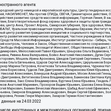
остранного агента:
родский центр немецкой и европейской культуры, Центр гендерных исс
ачей, НАСИЛИЮ.НЕТ, Мы против СПИДа, СВЕЧА, Гуманитарное действие, 
ействия развитию средств массовой информации, Горячая Линия, В защ
твие, Благотворительный фонд охраны здоровья и защиты прав гражда
 Сова, центр Анна, Проект Апрель, Самарская губерния, Эра здоровья, 
ИБАЛЬТ, Уральская правозащитная группа, Женщины Евразии, Институт п
ый центр развития гражданских инициатив и социального партнерства,
нтр развития некоммерческих организаций, Частное учреждение в Кал
 Средств Массовой Информации, Институт развития прессы - Сибирь, Ч
ий контроль, Человек и Закон, Общественная комиссия по сохранению
я Свободы Информации, Экозащита!-Женсовет, Общественный вердикт, 
ладимирович, Милославский Павел Юрьевич, Шнырова Ольга Вадимовна,
ьевна, Ривина Анна Валерьевна, Бойко Анатолий Николаевич, Дугин Сер
икторович, Мошель Ирина Ароновна, Шведов Григорий Сергеевич, Поно
нова Ольга Евгеньевна, Щаров Сергей Алексадрович, Цирульников Бори
ркер Марина Петровна, Кочеткова Татьяна Владимировна, Чуркина Нат
Елена Борисовна, Гудков Лев Дмитриевич, Илларионова Юлия Юрьевна, С
 Николай Алексеевич, Блинушов Андрей Юрьевич, Мосин Алексей Генна
а Дмитриевна, Вититинова Елена Владимировна, Баженова Светлана Куп
Алексеевна, Закс Елена Владимировна, Буртина Елена Юрьевна, Гендель
иков Анатолий Мариевич, Прохоров Вадим Юрьевич, Шахова Елена Влад
ргей Маркович, Бахмин Вячеслав Иванович, Шабад Анатолий Ефимович, 
ьевна, Смирнов Владимир Александрович, Вицин Сергей Ефимович, Зол
доровна, Резник Генри Маркович, Захаров Герман Константинович
x
данные на
24.03.2022
 числе иностранных и международных организаций, призна