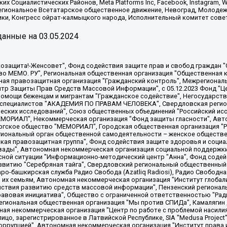
х Социалистических Районов, Meta Platforms Inc, Facebook, Instagram
Региональное Всетатарское общественное движение, Невоград, Молоде
ки, Конгресс ойрат-калмыцкого народа, Исполнительный комитет сове
анные на
03.05.2024
 "Мы против СПИДа", Камалягин Денис Николаевич, Маркелов Сергей Евгеньевич, Пономарев Лев Александрович, Савицкая Людмила Алексеевна, Автономная некоммерческая организация "Центр по работе с проблемой насилия "НАСИЛИЮ.НЕТ", Межрегиональный профессиональный союз работников здравоохранения "Альянс врачей", Юридическое лицо, зарегистрированное в Латвийской Республике, SIA "Medusa Project" (регистрационный номер 40103797863, дата регистрации 10.06.2014), Некоммерческая организация "Фонд по борьбе с коррупцией", Автономная некоммерческая организация "Институт права и публичной политики", Баданин Роман Сергеевич, Гликин Максим Александрович, Железнова Мария Михайловна, Лукьянова Юлия Сергеевна, Маетная Елизавета Витальевна, Маняхин Петр Борисович, Чуракова Ольга Владимировна, Ярош Юлия Петровна, Юридическое лицо "The Insider SIA", зарегистрированное в Риге, Латвийская Республика (дата регистрации 26.06.2015), являющееся администратором доменного имени интернет-издания "The Insider SIA", https://theins.ru, Постернак Алексей Евгеньевич, Рубин Михаил Аркадьевич, Анин Роман Александрович, Юридическое лицо Istories fonds, зарегистрированное в Латвийской Республике (регистрационный номер 50008295751, дата регистрации 24.02.2020), Великовский Дмитрий Александрович, Долинина Ирина Николаевна, Мароховская Алеся Алексеевна, Шлейнов Роман Юрьевич, Шмагун Олеся Валентиновна, Общество с ограниченной ответственностью "Альтаир 2021", Общество с ограниченной ответственностью "Вега 2021", Общество с ограниченной ответственностью "Главный редактор 2021", Общество с ограниченной ответственностью "Ромашки монолит", Важенков Артем Валерьевич, Ивановская областная общественная организация "Центр гендерных исследований", Гурман Юрий Альбертович, Медиапроект "ОВД-Инфо", Егоров Владимир Владимирович, Жилинский Владимир Александрович, Общество с ограниченной ответственностью "ЗП", Иванова София Юрьевна, Карезина Инна Павловна, Кильтау Екатерина Викторовна, Петров Алексей Викторович, Пискунов Сергей Евгеньевич, Смирнов Сергей Сергеевич, Тихонов Михаил Сергеевич, Общество с ограниченной ответственностью "ЖУРНАЛИСТ-ИНОСТРАННЫЙ АГЕНТ", Арапова Галина Юрьевна, Вольтская Татьяна Анатольевна, Американская компания "Mason G.E.S. Anonymous Foundation" (США), являющаяся владельцем интернет-издания https://mnews.world/, Компания "Stichting Bellingcat", зарегистрированная в Нидерландах (дата регистрации 11.07.2018), Захаров Андрей Вячеславович, Клепиковская Екатерина Дмитриевна, Общество с ограниченной ответственностью "МЕМО", Перл Роман Александрович, Симонов Евгений Алексеевич, Соловьева Елена Анатольевна, Сотников Даниил Владимирович, Сурначева Елизавета Дмитриевна, Автономная некоммерческая организация по защите прав человека и информированию населения "Якутия – Наше Мнение", Общество с ограниченной ответственностью "Москоу диджитал медиа", с 26.01.2023 Общество с ограниченной ответственностью "Чайка Белые сады", Ветошкина Валерия Валерьевна, Заговора Максим Александрович, Межрегиональное общественное движение "Российская ЛГБТ - сеть", Оленичев Максим Владимирович, Павлов Иван Юрьевич, Скворцова Елена Сергеевна, Общество с ограниченной ответственностью "Как бы инагент", Кочетков Игорь Викторович, Общество с ограниченной ответственностью "Честные выборы", Еланчик Олег Александрович, Общество с ограниченной ответственностью "Нобелевский призыв", Гималова Регина Эмилевна, Григорьев Андрей Валерьевич, Григорьева Алина Александровна, Ассоциация по содействию защите прав призывников, альтернативнослужащих и военнослужащих "Правозащитная группа "Гражданин.Армия.Право", Хисамова Регина Фаритовна, Автономная некоммерческая организация по реализации социально-правовых программ "Лилит"