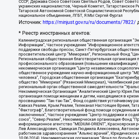
СССР, Держава Союз Советских Светлых Родов, Совет Советски
украинских националистов, Черный Комитет, Татарстанское 
Татарской Автономной Советской Социалистической Республи
национальное объединение, ЛГБТ, Я.МЫ Сергей Фургал
Источник:
https://minjust.gov.ru/ru/documents/7822/
д
* Реестр иностранных агентов:
Калининградская региональная общественная организация "Экозащита!-Женсовет", Фонд содействия защите прав и свобод граждан "Общественный вердикт", Фонд "Институт Развития Свободы Информации", Частное учреждение "Информационное агентство МЕМО. РУ", Региональная общественная организация "Общественная комиссия по сохранению наследия академика Сахарова", Фонд поддержки свободы прессы, Санкт-Петербургская общественная правозащитная организация "Гражданский контроль", Межрегиональная общественная организация "Информационно-просветительский центр "Мемориал", Региональный Фонд "Центр Защиты Прав Средств Массовой Информации", с 05.12.2023 Фонд "Центр Защиты Прав Средств массовой информации", Региональная общественная благотворительная организация помощи беженцам и мигрантам "Гражданское содействие", Негосударственное образовательное учреждение дополнительного профессионального образования (повышение квалификации) специалистов "АКАДЕМИЯ ПО ПРАВАМ ЧЕЛОВЕКА", Свердловская региональная общественная организация "Сутяжник", Автономная некоммерческая организация "Центр независимых социологических исследований", Союз общественных объединений "Российский исследовательский центр по правам человека", Региональное общественное учреждение научно-информационный центр "МЕМОРИАЛ", Некоммерческая организация "Фонд защиты гласности", Автономная некоммерческая организация "Институт прав человека", Городская общественная организация "Екатеринбургское общество "МЕМОРИАЛ", Городская общественная организация "Рязанское историко-просветительское и правозащитное общество "Мемориал" (Рязанский Мемориал), Челябинский региональный орган общественной самодеятельности – женское общественное объединение "Женщины Евразии", Челябинский региональный орган общественной самодеятельности "Уральская правозащитная группа", Фонд содействия защите здоровья и социальной справедливости имени Андрея Рылькова, Автономная Некоммерческая Организация "Аналитический Центр Юрия Левады", Автономная некоммерческая организация социальной поддержки населения "Проект Апрель", Региональная общественная организация помощи женщинам и детям, находящимся в кризисной ситуации "Информационно-методический центр "Анна", Фонд содействия развитию массовых коммуникаций и правовому просвещению "Так-так-Так", Фонд содействия устойчивому развитию "Серебряная тайга", Свердловский региональный общественный фонд социальных проектов "Новое время", "Idel.Реалии", Кавказ.Реалии, Крым.Реалии, Телеканал Настоящее Время, Татаро-башкирская служба Радио Свобода (Azatliq Radiosi), Радио Свободная Европа/Радио Свобода (PCE/PC), "Сибирь.Реалии", "Фактограф", Благотворительный фонд помощи осужденным и их семьям, Автономная некоммерческая организация "Институт глобализации и социальных движений", Фонд "В защиту прав заключенных", Частное учреждение "Центр поддержки и содействия развитию средств массовой информации", Пензенский региональный общественный благотворительный фонд "Гражданский союз", "Север.Реалии", Некоммерческая организация Фонд "Правовая инициатива", Общество с ограниченной ответственностью "Радио Свободная Европа/Радио Свобода", Чешское информационное агентство "MEDIUM-ORIENT", Красноярская региональная общественная организация