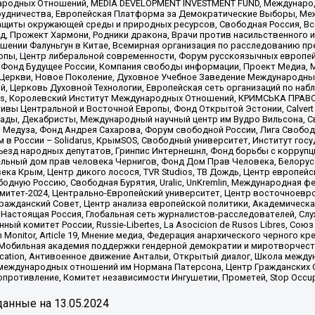
родных Отношений, MEDIA DEVELOPMENT INVESTMENT FUND, Международн
рудничества, Европейская Платформа за Демократические Выборы, Ме
щиты окружающей среды и природных ресурсов, Свободная Россия, Все
, Прожект Хармони, Родники дракона, Врачи против насильственного и
шении Фалуньгун в Китае, Всемирная организация по расследованию пр
опы, Центр либеральной современности, Форум русскоязычных европей
Фонд Будущее России, Компания свободы информации, Проект Медиа, 
 Церкви, Новое Поколение, Духовное Учебное Заведение Международн
й, Церковь Духовной Технологии, Европейская сеть организаций по н
nds, Королевский Институт Международных Отношений, КРИМСЬКА ПРАВОЗ
ициативы Центральной и Восточной Европы, Фонд Открытой Эстонии, Calver
ады, Декабристы, Международный научный центр им Вудро Вильсона, С
 Медуза, Фонд Андрея Сахарова, Форум свободной России, Лига Свободны
в России – Solidarus, КрымSOS, Свободный университет, Институт гос
Съезд народных депутатов, Гринпис Интернешнл, Фонд борьбы с коррупц
тельный дом прав человека Чернигов, Фонд Дом Прав Человека, Белору
ека Крым, Центр дикого лосося, TVR Studios, ТВ Дождь, Центр европей
одную Россию, Свободная Бурятия, Uralic, UnKremlin, Международная ф
омитет-2024, Центрально-Европейский университет, Центр восточноев
ражданский Совет, Центр анализа европейской политики, Академическа
Настоящая Россия, Глобальная сеть журналистов-расследователей, Слу
ый комитет России, Russie-Libertes, La Asocicion de Rusos Libres, С
on Monitor, Article 19, Мнение медиа, Федерация анархического черного
обильная академия поддержки гендерной демократии и миротворчества,
ational Education, Антивоенное движение Антальи, Открытый диалог, Школа 
 международных отношений им Нормана Патерсона, Центр Гражданских 
ротивление, Комитет независимости Ингушетии, Прометей, Stop Occupat
анные на
13.05.2024