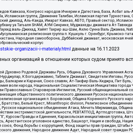
в Кавказа, Конгресс народов Ичкерии и Дагестана, База, Асбат аль-Ан
ба, Исламская группа, Движение Талибан, Исламская партия Туркестан
ский джихад, Аль-Каида, Имарат Кавказ, АБТО, Правый сектор, Исламск
Субхану уа Тагьаля SHAM, АУМ Синрике, Муджахеды джамаата Ат-Тавхида
ухид валь-Джихад, Хайят Тахрир аш-Шам, Ахлю Сунна Валь Джамаа, Natio
Мусульманская религиозная группа п. Кушкуль г. Оренбург, Крымско-т
кистана, Народная самооборона, Дуббайский джамаат, московская ячей
добровольческий корпус
istskie-organizacii-i-materialy.html
данные на
16.11.2023
зных организаций в отношении которых судом принято вс
ской Духовно Родовой Державы Русь, Община Духовного Управления Асг
Нурджулар, К Богодержавию, Таблиги Джамаат, Свидетели Иеговы, Рус
, Балкарии и Карачая, Союз славян, Ат-Такфир Валь-Хиджра, Пит Буль,
рмия воли народа, Национальная Социалистическая Инициатива города 
ви Православных Староверов-Инглингов, Русский общенациональный сою
ганизация общественного политического движения Русское национально
елигиозная организация п. Боровский, Община Коренного Русского нар
 Братство, Белый Крест, Misanthropic division, Религиозное объединен
е, Русское национальное объединение Атака, Мечеть Мирмамеда, Община
йствии экстремистской деятельности, РЕВТАТПОД, Артподготовка, Што
, Курсом Правды и Единения, Каракольская инициативная группа, Автог
ь, Арестантское уголовное единство, Башкорт, Нация и свобода, Нация и
союз, Фонд борьбы с коррупцией, Фонд защиты прав граждан, Штабы На
сского движения, Народное движение Адат, Народный совет граждан РС