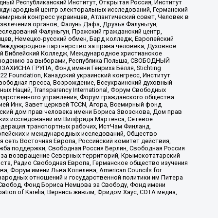
ый Республиканский Институт, Открытая Россия, Институт
ждународный центр электоральных исследований, Германский
мирный конгресс украинцев, Атлантический совет, Человек в
звлечения органов, Фалунь Дафа, Друзья Фалуньгун,
еследований Фалуньгун, Пражский гражданский центр,
цев, Немецко-русский обмен, Бард колледж, Европейский
Международное партнерство за права человека, Духовное
ый Библейский Колледж, Международное христианское
аблюдению за выборами, Республика Польша, СВОБОДНЫЙ
АХИСНА ГРУПА, Фонд имени Генриха Бёлля, Stichting
t 22 Foundation, Канадский украинский конгресс, Институт
вободная пресса, Возрождение, Всеукраинский духовный
х Наций, Transparеncy International, Форум Свободных
ударственного управления, Форум гражданского общества
ией Инк, Завет церквей TCCN, Агора, Всемирный фонд
сский дом прав человека имени Бориса Звозскова, Дом прав
ских исследований им Вилфрида Мартенса, Сетевое
едерация транспортных рабочих, ИстЧам Финланд,
ропейских и международных исследований, Общество
я сеть Восточная Европа, Российский комитет действия,
жба поддержки, Свободная Россия Берлин, Свободная Россия
оюз за возвращение Северных территорий, Крымскотатарский
 креста, Радио Свободная Европа, Германское общество изучения
 Форум имени Льва Копелева, American Councils for
международных отношений и государственной политики им Питера
Свобод, Фонд Бориса Немцова за Свободу, Фонд имени
ion of Karelia, Вернись живым, Фридом Хаус, СОТА медиа,