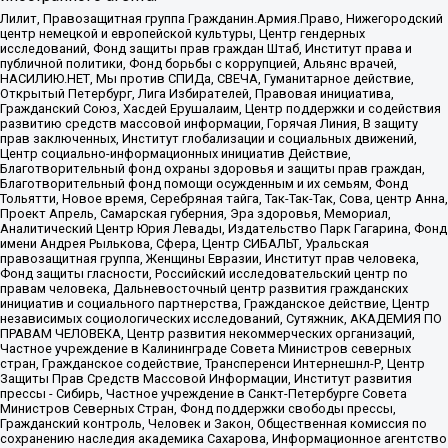
Лилит, Правозащитная группа Гражданин.Армия.Право, Нижегородский
центр немецкой и европейской культуры, Центр гендерных
исследований, Фонд защиты прав граждан Штаб, Институт права и
публичной политики, Фонд борьбы с коррупцией, Альянс врачей,
НАСИЛИЮ.НЕТ, Мы против СПИДа, СВЕЧА, Гуманитарное действие,
Открытый Петербург, Лига Избирателей, Правовая инициатива,
Гражданский Союз, Хасдей Ерушалаим, Центр поддержки и содействия
развитию средств массовой информации, Горячая Линия, В защиту
прав заключенных, Институт глобализации и социальных движений,
Центр социально-информационных инициатив Действие,
Благотворительный фонд охраны здоровья и защиты прав граждан,
Благотворительный фонд помощи осужденным и их семьям, Фонд
Тольятти, Новое время, Серебряная тайга, Так-Так-Так, Сова, центр Анна,
Проект Апрель, Самарская губерния, Эра здоровья, Мемориал,
Аналитический Центр Юрия Левады, Издательство Парк Гагарина, Фонд
имени Андрея Рылькова, Сфера, Центр СИБАЛЬТ, Уральская
правозащитная группа, Женщины Евразии, Институт прав человека,
Фонд защиты гласности, Российский исследовательский центр по
правам человека, Дальневосточный центр развития гражданских
инициатив и социального партнерства, Гражданское действие, Центр
независимых социологических исследований, Сутяжник, АКАДЕМИЯ ПО
ПРАВАМ ЧЕЛОВЕКА, Центр развития некоммерческих организаций,
Частное учреждение в Калининграде Совета Министров северных
стран, Гражданское содействие, Трансперенси Интернешнл-Р, Центр
Защиты Прав Средств Массовой Информации, Институт развития
прессы - Сибирь, Частное учреждение в Санкт-Петербурге Совета
Министров Северных Стран, Фонд поддержки свободы прессы,
Гражданский контроль, Человек и Закон, Общественная комиссия по
сохранению наследия академика Сахарова, Информационное агентство