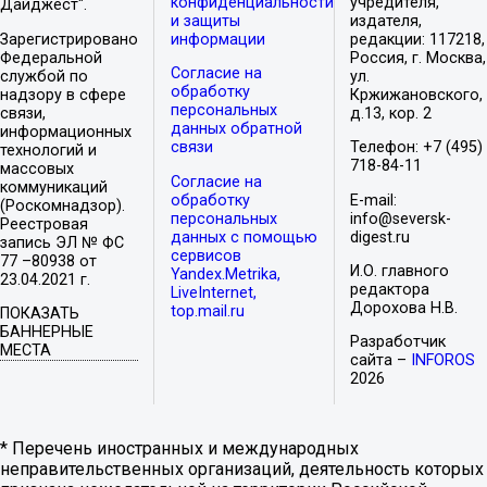
конфиденциальности
учредителя,
Дайджест".
и защиты
издателя,
Зарегистрировано
информации
редакции: 117218,
Федеральной
Россия, г. Москва,
Согласие на
службой по
ул.
обработку
надзору в сфере
Кржижановского,
персональных
связи,
д.13, кор. 2
данных обратной
информационных
связи
Телефон: +7 (495)
технологий и
718-84-11
массовых
Согласие на
коммуникаций
обработку
E-mail:
(Роскомнадзор).
персональных
info@seversk-
Реестровая
данных с помощью
digest.ru
запись ЭЛ № ФС
сервисов
77 –80938 от
И.О. главного
Yandex.Metrika,
23.04.2021 г.
редактора
LiveInternet,
Дорохова Н.В.
top.mail.ru
ПОКАЗАТЬ
БАННЕРНЫЕ
Разработчик
МЕСТА
сайта –
INFOROS
2026
* Перечень иностранных и международных
неправительственных организаций, деятельность которых