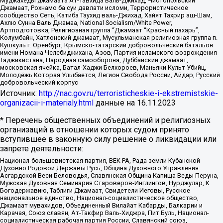
Муджахеды джамаата Ат-Тавхида Валь-Джихад, Чистопольский
Джамаат, Рохнамо ба суи давлати исломи, Террористическое
сообщество Сеть, Катиба Таухид валь-Джихад, Хайят Тахрир аш-Шам,
Ахлю Сунна Валь Джамаа, National Socialism/White Power,
Артподготовка, Религиозная группа “Джамаат “Красный пахарь”,
Колумбайн, Хатлонский джамаат, Мусульманская религиозная группа п.
Кушкуль г. Оренбург, Крымско-татарский добровольческий батальон
имени Номана Челебиджихана, Азов, Партия исламского возрождения
Таджикистана, Народная самооборона, Дуббайский джамаат,
московская ячейка, Батал-Хаджи Белхороев, Маньяки Культ Убийц,
Молодёжь Которая Улыбается, Легион Свобода России, Айдар, Русский
добровольческий корпус
Источник:
http://nac.gov.ru/terroristicheskie-i-ekstremistskie-
organizacii-i-materialy.html
данные на
16.11.2023
* Перечень общественных объединений и религиозных
организаций в отношении которых судом принято
вступившее в законную силу решение о ликвидации или
запрете деятельности:
Национал-большевистская партия, ВЕК РА, Рада земли Кубанской
Духовно Родовой Державы Русь, Община Духовного Управления
Асгардской Веси Беловодья, Славянская Община Капища Веды Перуна,
Мужская Духовная Семинария Староверов-Инглингов, Нурджулар, К
Богодержавию, Таблиги Джамаат, Свидетели Иеговы, Русское
национальное единство, Национал-социалистическое общество,
Джамаат мувахидов, Объединенный Вилайат Кабарды, Балкарии и
Карачая, Союз славян, Ат-Такфир Валь-Хиджра, Пит Буль, Национал-
социалистическая рабочая партия России, Славянский союз,