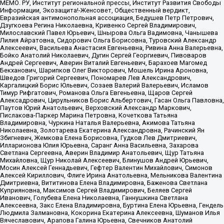
МЕМО. РУ, Институт региональной прессы, Институт Развития Свободы
Информации, Экозащита!-Женсовет, Общественный вердикт,
Евразийская антимонопольная ассоциация, Бедушев Петр Петрович,
Дзугкоева Регина Николаевна, Кривенко Сергей Владимирович,
Милославский Павел Юрьевич, Шнырова Ольга Вадимовна, Чанышева
Лилия Айратовна, Сидорович Ольга Борисовна, Туровский Александр
Алексеевич, Васильева Анастасия Евгеньевна, Ривина Анна Валерьевна,
Бойко Анатолий Николаевич, Дугин Сергей Георгиевич, Пивоваров
Андрей Сергеевич, Аверин Виталий Евгеньевич, Барахоев Магомед
Бекханович, Шарипков Олег Викторович, Мошель Ирина Ароновна,
Шведов Григорий Сергеевич, Пономарев Лев Александрович,
Каргалицкий Борис Юльевич, Созаев Валерий Валерьевич, Исламов
Тимур Рифгатович, Романова Ольга Евгеньевна, Щаров Сергей
Алексадрович, Цирульников Борис Альбертович, Гасан Ольга Павловна,
Паутов Юрий Анатольевич, Верховский Александр Маркович,
Пислакова-Паркер Марина Петровна, Кочеткова Татьяна
Владимировна, Чуркина Наталья Валерьевна, Акимова Татьяна
Николаевна, Золотарева Екатерина Александровна, Рачинский Ян
Збигневич, Жемкова Елена Борисовна, Гудков Лев Дмитриевич,
Илларионова Юлия Юрьевна, Саранг Анна Васильевна, Захарова
Светлана Сергеевна, Аверин Владимир Анатольевич, Щур Татьяна
Михайловна, Щур Николай Алексеевич, Блинушов Андрей Юрьевич,
Мосин Алексей Геннадьевич, Гефтер Валентин Михайлович, Симонов
Алексей Кириллович, Флиге Ирина Анатольевна, Мельникова Валентина
Дмитриевна, Вититинова Елена Владимировна, Баженова Светлана
Куприяновна, Максимов Сергей Владимирович, Беляев Сергей
Иванович, Голубева Елена Николаевна, Ганнушкина Светлана
Алексеевна, Закс Елена Владимировна, Буртина Елена Юрьевна, Гендель
Людмила Залмановна, Кокорина Екатерина Алексеевна, Шуманов Илья
Вячеславович, Арапова Галина Юрьевна, Свечников Анатолий