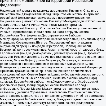
признана нежелательной на территории Российской
Федерации:
Национальный фонд в поддержку демократии, Институт Открытое
Общество Фонд Содействия, Фонд Открытое общество, Американо-
российский фонд по экономическому и правовому развитию,
Национальный Демократический Институт Международных Отношений,
MEDIA DEVELOPMENT INVESTMENT FUND, Международный
Республиканский Институт, Открытая Россия, Институт современной
России, Черноморский фонд регионального сотрудничества,
Европейская Платформа за Демократические Выборы,
Международный центр электоральных исследований, Германский фонд
Маршалла Соединенных Штатов, Тихоокеанский центр защиты
окружающей среды и природных ресурсов, Свободная Россия,
Всемирный конгресс украинцев, Атлантический совет, Человек в беде,
Европейский фонд за демократию, Джеймстаунский фонд, Прожект
Хармони, Родники дракона, Врачи против насильственного извлечения
органов, Фалунь Дафа, Друзья Фалуньгун, Фалуньгун, Коалиция по
расследованию преследования в отношении Фалуньгун в Китае,
Всемирная организация по расследованию преследований Фалуньгун,
Пражский гражданский центр, Ассоциация школ политических
исследований при Совете Европы, Центр либеральной современности,
Форум русскоязычных европейцев, Немецко-русский обмен, Бард
колледж, Европейский выбор, Фонд Ходорковского, Оксфордский
российский фонд, Фонд Будущее России, Компания свободы
информации, Проект Медиа, Международное партнерство за права
человека, Духовное Управление Евангельских Христиан Украинской
Христианской Церкви, Новое Поколение, Духовное Учебное Заведение
Международный Библейский Колледж, Международное христианское
движение, Всемирный Институт Саентологических Предприятий,