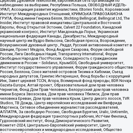
Церковь Духовной Технологии, Европейская сеть организаций по
наблюдению за выборами, Республика Польша, СВОБОДНЫЙ ИДЕЛЬ-
УРАЛ, Ассоциация развития журналистики, IStories fonds, Королевский
Институт Международных Отношений, КРИМСЬКА ПРАВОЗАХИСНА
ГРУПА, Фонд имени Генриха Бёлля, Stichting Bellingcat, Bellingcat Ltd, The
Insider, Институт правовой инициативы Центральной и Восточной
Европы, Фонд Открытой Эстонии, Calvert 22 Foundation, Канадский
украинский конгресс, Институт Макдональда-Лорье, Украинская
национальная федерация Канады, Декабристы, Международный
научный центр им Вудро Вильсона, Свободная пресса, Возрождение,
Всеукраинский духовный центр , Риддл, Русский антивоенный комитет в
Швеции, Проект Медуза, Фонд Андрея Сахарова, Форум свободной
России, Лига Свободных Наций, Transparеncy International, Форум
Свободных Народов ПостРоссии, Солидарность с гражданским
движением в России – Solidarus, КрымSOS, Свободный университет,
Институт государственного управления, Форум гражданского общества
Россия, Беллона, Союз жителей островов Тисима и Хабомаи, Съезд
народных депутатов, Гринпис Интернешнл, Фонд борьбы с коррупцией
Инк, Завет церквей TCCN, Агора, Всемирный фонд природы, BDR Novaja
Gazeta-Europe, Алтай проект, Образовательный дом прав человека
Чернигов, Фонд Дом Прав Человека, Белорусский дом прав человека
имени Бориса Звозскова, Дом прав человека Тбилиси, Дом прав
человека Ереван, Дом прав человека Крым, Центр дикого лосося, TVR
Studios, ТВ Дождь, Центр европейских исследований им Вилфрида
Мартенса, Сетевое объединение журналистов расследователей,
АЛЛАТРА, За свободную Россию, Свободная Бурятия, Uralic, UnKremlin,
Международная федерация транспортных рабочих, ИстЧам Финланд,
Гудзоновский институт, Фонд Демократического Развития,
Комитет-2024, Центрально-Европейский университет, Центр
восточноевропейских и международных исследований, Общество