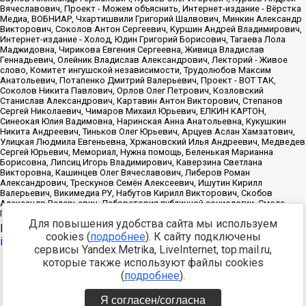
Для повышения удобства сайта мы используем
Источник:
https://minjust.gov.ru/uploaded/files/reestr-
cookies (
подробнее
). К сайту подключены
inostrannyih-agentov-22-03-2024.pdf
данные на
22.03.2024
сервисы Yandex.Metrika, LiveInternet, top.mail.ru,
которые также используют файлы cookies
Разработка -
(
подробнее
).
Я согласен/согласна