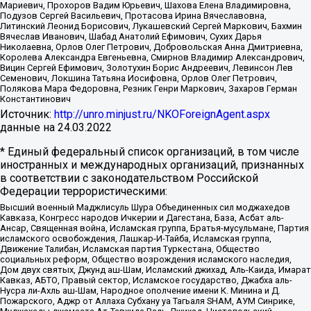
Мариевич, Прохоров Вадим Юрьевич, Шахова Елена Владимировна,
Подузов Сергей Васильевич, Протасова Ирина Вячеславовна,
Литинский Леонид Борисович, Лукашевский Сергей Маркович, Бахмин
Вячеслав Иванович, Шабад Анатолий Ефимович, Сухих Дарья
Николаевна, Орлов Олег Петрович, Добровольская Анна Дмитриевна,
Королева Александра Евгеньевна, Смирнов Владимир Александрович,
Вицин Сергей Ефимович, Золотухин Борис Андреевич, Левинсон Лев
Семенович, Локшина Татьяна Иосифовна, Орлов Олег Петрович,
Полякова Мара Федоровна, Резник Генри Маркович, Захаров Герман
Константинович
Источник:
http://unro.minjust.ru/NKOForeignAgent.aspx
данные на
24.03.2022
* Единый федеральный список организаций, в том числе
иностранных и международных организаций, признанных
в соответствии с законодательством Российской
Федерации террористическими:
Высший военный Маджлисуль Шура Объединенных сил моджахедов
Кавказа, Конгресс народов Ичкерии и Дагестана, База, Асбат аль-
Ансар, Священная война, Исламская группа, Братья-мусульмане, Партия
исламского освобождения, Лашкар-И-Тайба, Исламская группа,
Движение Талибан, Исламская партия Туркестана, Общество
социальных реформ, Общество возрождения исламского наследия,
Дом двух святых, Джунд аш-Шам, Исламский джихад, Аль-Каида, Имарат
Кавказ, АБТО, Правый сектор, Исламское государство, Джабха аль-
Нусра ли-Ахль аш-Шам, Народное ополчение имени К. Минина и Д.
Пожарского, Аджр от Аллаха Субхану уа Тагьаля SHAM, АУМ Синрике,