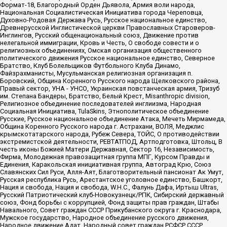
Формат-18, Благородный Орден Дьявола, Армия воли народа,
Национальная Социалистическая Инициатива города Череповца,
Духовно-Родовая Держава Русь, Русское национальное единство,
Древнерусской Инглистической церкви Православных Староверов-
Инглингов, Русский общенациональный союз, Движение против
нелегальной иммиграции, Кровь и Честь, О свободе совести и о
религиозных объединениях, Омская организация общественного
политического движения Русское национальное единство, Северное
Братство, Клуб Болельщиков Футбольного Клуба Динамо,
Файзрахманисты, Мусульманская религиозная организация п.
Боровский, Община Коренного Русского народа Щелковского района,
Правый сектор, УНА - УНСО, Украинская повстанческая армия, Тризуб
им. Степана Бандеры, Братство, Белый Крест, Misanthropic division,
Религиозное объединение последователей инглиизма, Народная
Социальная Инициатива, TulaSkins, Этнополитическое объединение
Русские, Русское национальное объединение Атака, Мечеть Мирмамеда,
Община Коренного Русского народа г. Астрахани, ВОЛЯ, Меджлис
крымскотатарского народа, Рубеж Севера, ТОЙС, О противодействии
экстремистской деятельности, РЕВТАТПОД, Артподготовка, Штольц, В
честь иконы Божией Матери Державная, Сектор 16, Независимость,
Фирма, Молодежная правозащитная группа МПГ, Курсом Правды и
Единения, Каракольская инициативная группа, Автоград Крю, Союз
Славянских Сил Руси, Алля-Аят, Благотворительный пансионат Ак Умут,
Русская республика Русь, Арестантское уголовное единство, Башкорт,
Нация и свобода, Нация и свобода, W.H.С., Фалунь Дафа, Иртыш Ultras,
Русский Патриотический клуб-Новокузнецк/РПК, Сибирский державный
союз, Фонд борьбы с коррупцией, Фонд защиты прав граждан, Штабы
Навального, Совет граждан СССР Прикубанского округа г. Краснодара,
Мужское государство, Народное объединение русского движения,
Народное движение Адат, Народный совет граждан РСФСР СССР