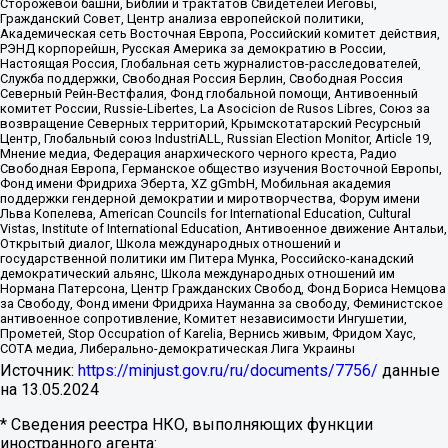
Сторожевой башни, Библии и трактатов Свидетелей Иеговы,
Гражданский Совет, Центр анализа европейской политики,
Академическая сеть Восточная Европа, Российский комитет действия,
РЭНД корпорейшн, Русская Америка за демократию в России,
Настоящая Россия, Глобальная сеть журналистов-расследователей,
Служба поддержки, Свободная Россия Берлин, Свободная Россия
Северный Рейн-Вестфалия, Фонд глобальной помощи, Антивоенный
комитет России, Russie-Libertes, La Asocicion de Rusos Libres, Союз за
возвращение Северных территорий, Крымскотатарский Ресурсный
Центр, Глобальный союз IndustriALL, Russian Election Monitor, Article 19,
Мнение медиа, Федерация анархического черного креста, Радио
Свободная Европа, Германское общество изучения Восточной Европы,
Фонд имени Фридриха Эберта, XZ gGmbH, Мобильная академия
поддержки гендерной демократии и миротворчества, Форум имени
Льва Копелева, American Councils for International Education, Cultural
Vistas, Institute of International Education, Антивоенное движение Антальи,
Открытый диалог, Школа международных отношений и
государственной политики им Питера Мунка, Российско-канадский
демократический альянс, Школа международных отношений им
Нормана Патерсона, Центр Гражданских Свобод, Фонд Бориса Немцова
за Свободу, Фонд имени Фридриха Науманна за свободу, Феминистское
антивоенное сопротивление, Комитет независимости Ингушетии,
Прометей, Stop Occupation of Karelia, Вернись живым, Фридом Хаус,
СОТА медиа, Либерально-демократическая Лига Украины
Источник:
https://minjust.gov.ru/ru/documents/7756/
данные
на
13.05.2024
* Сведения реестра НКО, выполняющих функции
иностранного агента: