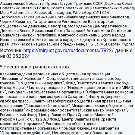
Архангельской области, Проект Штурм, Граждане СССР, Держава Союз
Советских Светлых Родов, Совет Советских Социалистических Районов,
Meta Platforms Inc, Facebook, Instagram, WhatsApp, СИЧ-С14,
Добровольческое Движение Организации украинских националистов,
Черный Комитет, Татарстанское Региональное Всетатарское
общественное движение, Невоград, Молодежное Демократическое
Движение Весна, Верховный Совет Татарской Автономной Советской
Социалистической Республики, Конгресс ойрат-калмыцкого народа,
Исполнительный комитет совета народных депутатов Красноярского
края, Этническое национальное объединение, ЛГБТ, Я.МЫ Сергей Фургал
Источник:
https://minjust.gov.ru/ru/documents/7822/
данные
на
03.05.2024
* Реестр иностранных агентов:
Калининградская региональная общественная организация "Экозащита!-Женсовет", Фонд содействия защите прав и свобод граждан "Общественный вердикт", Фонд "Институт Развития Свободы Информации", Частное учреждение "Информационное агентство МЕМО. РУ", Региональная общественная организация "Общественная комиссия по сохранению наследия академика Сахарова", Фонд поддержки свободы прессы, Санкт-Петербургская общественная правозащитная организация "Гражданский контроль", Межрегиональная общественная организация "Информационно-просветительский центр "Мемориал", Региональный Фонд "Центр Защиты Прав Средств Массовой Информации", с 05.12.2023 Фонд "Центр Защиты Прав Средств массовой информации", Региональная общественная благотворительная организация помощи беженцам и мигрантам "Гражданское содействие", Негосударственное образовательное учреждение дополнительного профессионального образования (повышение квалификации) специалистов "АКАДЕМИЯ ПО ПРАВАМ ЧЕЛОВЕКА", Свердловская региональная общественная организация "Сутяжник", Автономная некоммерческая организация "Центр независимых социологических исследований", Союз общественных объединений "Российский исследовательский центр по правам человека", Региональное общественное учреждение научно-информационный центр "МЕМОРИАЛ", Некоммерческая организация "Фонд защиты гласности", Автономная некоммерческая организация "Институт прав человека", Городская общественная организация "Екатеринбургское общество "МЕМОРИАЛ", Городская общественная организация "Рязанское историко-просветительское и правозащитное общество "Мемориал" (Рязанский Мемориал), Челябинский региональный орган общественной самодеятельности – женское общественное объединение "Женщины Евразии", Челябинский региональный орган общественной самодеятельности "Уральская правозащитная группа", Фонд содействия защите здоровья и социальной справедливости имени Андрея Рылькова, Автономная Некоммерческая Организация "Аналитический Центр Юрия Левады", Автономная некоммерческая организация социальной поддержки населения "Проект Апрель", Региональная общественная организация помощи женщинам и детям, находящимся в кризисной ситуации "Информационно-методический центр "Анна", Фонд содействия развитию массовых коммуникаций и правовому просвещению "Так-так-Так", Фонд содействия устойчивому развитию "Серебряная тайга", Свердловский региональный общественный фонд социальных проектов "Новое время", "Idel.Реалии", Кавказ.Реалии, Крым.Реалии, Телеканал Настоящее Время, Татаро-башкирская служба Радио Свобода (Azatliq Radiosi), Радио Свободная Европа/Радио Свобода (PCE/PC), "Сибирь.Реалии", "Фактограф", Благотворительный фонд помощи осужденным и их семьям, Автономная некоммерческая организация "Институт глобализации и социальных движений", Фонд "В защиту прав заключенных", Частное учреждение "Центр поддержки и содействия развитию средств массовой информации", Пензенский региональный общественный благотворительный фонд "Гражданский союз", "Север.Реалии", Некоммерческая организация Фонд "Правовая инициатива", Общество с ограниченной ответственностью "Радио Свободная Европа/Радио Свобода", Чешское информационное агентство "MEDIUM-ORIENT", Красноярская региональная общественная организация "Мы против СПИДа", Камалягин Денис Николаевич, Маркелов Сергей Евгеньевич, Пономарев Лев Александрович, Савицкая Людмила Алексеевна, Автономная некоммерческая организация "Центр по работе с проблемой насилия "НАСИЛИЮ.НЕТ", Межрегиональный профессиональный союз работников здравоохранения "Альянс врачей", Юридическое лицо, зарегистрированное в Латвийской Республике, SIA "Medusa Project" (регистрационный номер 40103797863, дата регистрации 10.06.2014), Некоммерческая организация "Фонд по борьбе с коррупцией", Автономная некоммерческая организация "Институт права и публичной политики", Баданин Роман Сергеевич, Гликин Максим Александрович, Железнова Мария Михайловна, Лукьянова Юлия Сергеевна, Маетная Елизавета Витальевна, Маняхин Петр Борисович, Чуракова Ольга Владимировна, Ярош Юлия Петровна, Юридическое лицо "The Insider SIA", зарегистрированное в Риге, Латвийская Республика (дата регистрации 26.06.2015), являющееся администратором доменного имени интернет-издания "The Insider SIA", https://theins.ru, Постернак Алексей Евгеньевич, Рубин Михаил Аркадьевич, Анин Роман Александрович, Юридическое лицо Istories fonds, зарегистрированное в Латвийской Республике (регистрационный номер 50008295751, дата регистрации 24.02.2020), Великовский Дмитрий Александрович, Долинина Ирина Николаевна, Мароховская Алеся Алексеевна, Шлейнов Роман Юрьевич, Шмагун Олеся Валентиновна, Общество с ограниченной ответственностью "Альтаир 2021", Общество с ограниченной ответственностью "Вега 2021", Общество с ограниченной ответственностью "Главный редактор 2021", Общество с ограниченной ответственностью "Ромашки монолит", Важенков Артем Валерьевич, Ивановская областная общественная организация "Центр гендерных исследований", Гурман Юрий Альбертович, Медиапроект "ОВД-Инфо", Егоров Владимир Владимирович, Жилинский Владимир Александрович, Общество с ограниченной ответственностью "ЗП", Иванова София Юрьевна, Карезина Инна Павловна, Кильтау Екатерина Викторовна, Петров Алексей Викторович, Пискунов Сергей Евгеньевич, Смирнов Сергей Сергеевич, Тихонов Михаил Сергеевич, Общество с ограниченной ответственностью "ЖУРНАЛИСТ-ИНОСТРАННЫЙ АГЕНТ", Арапова Галина Юрьевна, Вольтская Татьяна Анатольевна, Американская компания "Mason G.E.S. Anonymous Foundation" (США), являющаяся владельцем интернет-издания https://mnews.world/, Компания "Stichting Bellingcat", зарегистрированная в Нидерландах (дата регистрации 11.07.2018), Захаров Андрей Вячеславович, Клепиковская Екатерина Дмитриевна, Общество с ограниченной ответственностью "МЕМО", Перл Роман Александрович, Симонов Евгений Алексеевич, Соловьева Елена Анатольевна, Сотников Даниил Владимирович, Сурначева Елизавета Дмитриевна, Автономная некоммерческая организация по защите прав человека и информированию населения "Якутия – Наше Мнение", Общество с ограниченной ответственностью "Москоу диджитал медиа", с 26.01.2023 Общество с ограниченной ответственностью "Чайка Белые сады", Ветошкина Валерия Валерьевна, Заговора Максим Александрович, Межрегиональное общественное движение "Российская ЛГБТ - сеть", Оленичев Максим Владимирович, Павлов Иван Юрьевич, Скворцова Елена Сергеевна, Общество с ограниченной ответственностью "Как бы инагент", Кочетков Игорь Викторович, Общество с ограниченной ответственностью "Честные выборы", Еланчик Олег Александрович, Общество с ограниченной ответственностью "Нобелевский призыв", Гималова Регина Эмилевна, Григорьев Андрей Валерьевич, Григорьева Алина Александровна, Ассоциация по содействию защите прав призывников, альтернативнослужащих и военнослужащих "Правозащитная группа "Гражданин.Армия.Право", Хисамова Регина Фаритовна, Автономная некоммерческая организация по реализации социально-правовых программ "Лилит", Дальневосточное общественное движение "Маяк", Санкт-Петербургская ЛГБТ-инициативная группа "Выход", Инициативная группа ЛГБТ+ "Реверс", Алексеев Андрей Викторович, Бекбулатова Таисия Львовна, Беляев Иван Михайлович, Владыкина Елена Сергеевна, Гельман Марат Александрович, Никульшина Вероника Юрьевна, Толоконникова Надежда Андреевна, Шендерович Виктор Анатольевич, Общество с ограниченной ответственностью "Данное сообщение", Общество с ограниченной ответственностью Издательский дом "Новая глава", Айнбиндер Александра Александровна, Московский комьюнити-центр для ЛГБТ+инициатив, Благотворительный фонд развития филантропии, Deutsche Welle (Германия, Kurt-Schumacher-Strasse 3, 53113 Bonn), Борзунова Мария Михайловна, Воробьев Виктор Викторович, Голубева Анна Львовна, Константинова Алла Михайловна, Малкова Ирина Владимировна, Мурадов Мурад Абдулгалимович, Осетинская Елизавета Николаевна, Понасенков Евгений Николаевич, Ганапольский Матвей Юрьевич, Киселев Евгений Алексеевич, Борухович Ирина Григорьевна, Дремин Иван Тимофеевич, Дубровский Дмитрий Викторович, Красноярская региональная общественная организация поддержки и развития альтернативных образовательных технологий и межкультурных коммуникаций "ИНТЕРРА", Маяковская Екатерина Алексеевна, Фейгин Марк Захарович, Филимонов Андрей Викторович, Дзугкоева Регина Николаевна, Доброхотов Роман Александрович, Дудь Юрий Александрович, Елкин Сергей Владимирович, Кругликов Кирилл Игоревич, Сабунаева Мария Леонидовна, Семенов Алексей Владимирович, Шаинян Карен Багратович, Шульман Екатерина Михайловна, Асафьев Артур Валерьевич, Вахштайн Виктор Семенович, Венедиктов Алексей Алексеевич, Лушникова Екатерина Евгеньевна, Волков Леонид Михайлович, Невзоров Александр Глебович, Пархоменко Сергей Борисович, Сироткин Ярослав Николаевич, Кара-Мурза Владимир Владимирович, Баранова Наталья Владимировна, Гозман Леонид Яковлевич, Кагарлицкий Борис Юльевич, Климарев Михаил Валерьевич, Милов Владимир Станиславович, Автономная некоммерческая организация Краснодарский центр современного искусства "Типография", Моргенштерн Алишер Тагирович, Соболь Любовь Эдуардовна, Общество с ограниченной ответственностью "ЛИЗА НОРМ", Каспаров Гарри Кимович, Ходорковский Михаил Борисович, Общество с ограниченной ответственностью "Апрельские тезисы", Данилович Ирина Брониславовна, Кашин Олег Владимирович, Петров Николай Владимирович, Пивоваров Алексей Владимирович, Соколов Михаил Владимирович, Цветкова Юлия Владимировна, Чичваркин Евгений Александрович, Комитет против пыток/Команда против пыток, Общество с ограниченной ответственностью "Первый научный", Общество с ограниченной ответственностью "Вертолет и ко", Белоцерковская Вероника Борисовна, Кац Максим Евгеньевич, Лазарева Татьяна Юрьевна, Шаведдинов Руслан Табризович, Яшин Илья Валерьевич, Общество с ограниченной ответственностью "Иноагент ААВ", Алешковский Дмитрий Петрович, Альбац Евгения Марковна, Быков Дмитрий Львович, Галямина Юлия Евгеньевна, Лойко Сергей Леонидович, Мартынов Кирилл Константинович, Медведев Сергей Александрович, Крашенинников Федор Геннадиевич, Гордеева Катерина Вл