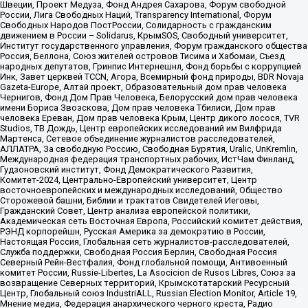
Швеции, Проект Медуза, Фонд Андрея Сахарова, Форум свободной
России, Лига Свободных Наций, Transparеncy International, Форум
Свободных Народов ПостРоссии, Солидарность с гражданским
движением в России – Solidarus, КрымSOS, Свободный университет,
Институт государственного управления, Форум гражданского общества
Россия, Беллона, Союз жителей островов Тисима и Хабомаи, Съезд
народных депутатов, Гринпис Интернешнл, Фонд борьбы с коррупцией
Инк, Завет церквей TCCN, Агора, Всемирный фонд природы, BDR Novaja
Gazeta-Europe, Алтай проект, Образовательный дом прав человека
Чернигов, Фонд Дом Прав Человека, Белорусский дом прав человека
имени Бориса Звозскова, Дом прав человека Тбилиси, Дом прав
человека Ереван, Дом прав человека Крым, Центр дикого лосося, TVR
Studios, ТВ Дождь, Центр европейских исследований им Вилфрида
Мартенса, Сетевое объединение журналистов расследователей,
АЛЛАТРА, За свободную Россию, Свободная Бурятия, Uralic, UnKremlin,
Международная федерация транспортных рабочих, ИстЧам Финланд,
Гудзоновский институт, Фонд Демократического Развития,
Комитет-2024, Центрально-Европейский университет, Центр
восточноевропейских и международных исследований, Общество
Сторожевой башни, Библии и трактатов Свидетелей Иеговы,
Гражданский Совет, Центр анализа европейской политики,
Академическая сеть Восточная Европа, Российский комитет действия,
РЭНД корпорейшн, Русская Америка за демократию в России,
Настоящая Россия, Глобальная сеть журналистов-расследователей,
Служба поддержки, Свободная Россия Берлин, Свободная Россия
Северный Рейн-Вестфалия, Фонд глобальной помощи, Антивоенный
комитет России, Russie-Libertes, La Asocicion de Rusos Libres, Союз за
возвращение Северных территорий, Крымскотатарский Ресурсный
Центр, Глобальный союз IndustriALL, Russian Election Monitor, Article 19,
Мнение медиа, Федерация анархического черного креста, Радио