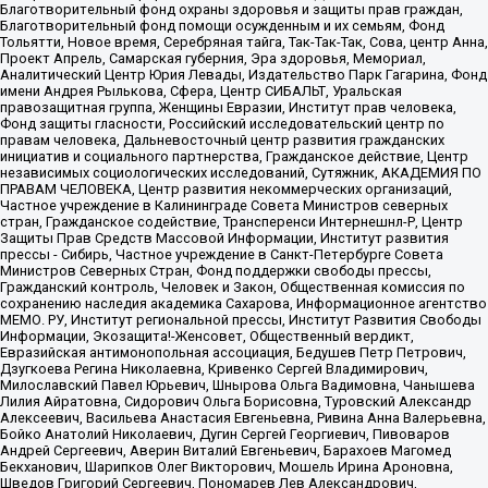
Благотворительный фонд охраны здоровья и защиты прав граждан,
Благотворительный фонд помощи осужденным и их семьям, Фонд
Тольятти, Новое время, Серебряная тайга, Так-Так-Так, Сова, центр Анна,
Проект Апрель, Самарская губерния, Эра здоровья, Мемориал,
Аналитический Центр Юрия Левады, Издательство Парк Гагарина, Фонд
имени Андрея Рылькова, Сфера, Центр СИБАЛЬТ, Уральская
правозащитная группа, Женщины Евразии, Институт прав человека,
Фонд защиты гласности, Российский исследовательский центр по
правам человека, Дальневосточный центр развития гражданских
инициатив и социального партнерства, Гражданское действие, Центр
независимых социологических исследований, Сутяжник, АКАДЕМИЯ ПО
ПРАВАМ ЧЕЛОВЕКА, Центр развития некоммерческих организаций,
Частное учреждение в Калининграде Совета Министров северных
стран, Гражданское содействие, Трансперенси Интернешнл-Р, Центр
Защиты Прав Средств Массовой Информации, Институт развития
прессы - Сибирь, Частное учреждение в Санкт-Петербурге Совета
Министров Северных Стран, Фонд поддержки свободы прессы,
Гражданский контроль, Человек и Закон, Общественная комиссия по
сохранению наследия академика Сахарова, Информационное агентство
МЕМО. РУ, Институт региональной прессы, Институт Развития Свободы
Информации, Экозащита!-Женсовет, Общественный вердикт,
Евразийская антимонопольная ассоциация, Бедушев Петр Петрович,
Дзугкоева Регина Николаевна, Кривенко Сергей Владимирович,
Милославский Павел Юрьевич, Шнырова Ольга Вадимовна, Чанышева
Лилия Айратовна, Сидорович Ольга Борисовна, Туровский Александр
Алексеевич, Васильева Анастасия Евгеньевна, Ривина Анна Валерьевна,
Бойко Анатолий Николаевич, Дугин Сергей Георгиевич, Пивоваров
Андрей Сергеевич, Аверин Виталий Евгеньевич, Барахоев Магомед
Бекханович, Шарипков Олег Викторович, Мошель Ирина Ароновна,
Шведов Григорий Сергеевич, Пономарев Лев Александрович,