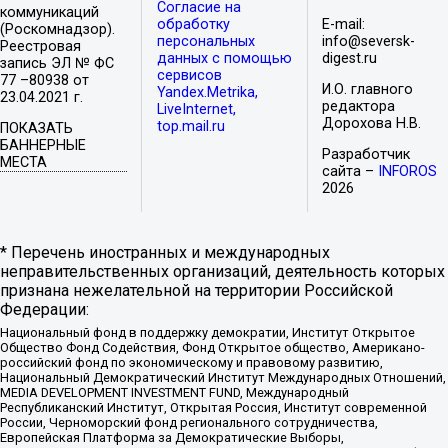
Согласие на
коммуникаций
обработку
E-mail:
(Роскомнадзор).
персональных
info@seversk-
Реестровая
данных с помощью
digest.ru
запись ЭЛ № ФС
сервисов
77 –80938 от
И.О. главного
Yandex.Metrika,
23.04.2021 г.
редактора
LiveInternet,
Дорохова Н.В.
top.mail.ru
ПОКАЗАТЬ
БАННЕРНЫЕ
Разработчик
МЕСТА
сайта –
INFOROS
2026
* Перечень иностранных и международных
неправительственных организаций, деятельность которых
признана нежелательной на территории Российской
Федерации:
Национальный фонд в поддержку демократии, Институт Открытое
Общество Фонд Содействия, Фонд Открытое общество, Американо-
российский фонд по экономическому и правовому развитию,
Национальный Демократический Институт Международных Отношений,
MEDIA DEVELOPMENT INVESTMENT FUND, Международный
Республиканский Институт, Открытая Россия, Институт современной
России, Черноморский фонд регионального сотрудничества,
Европейская Платформа за Демократические Выборы,