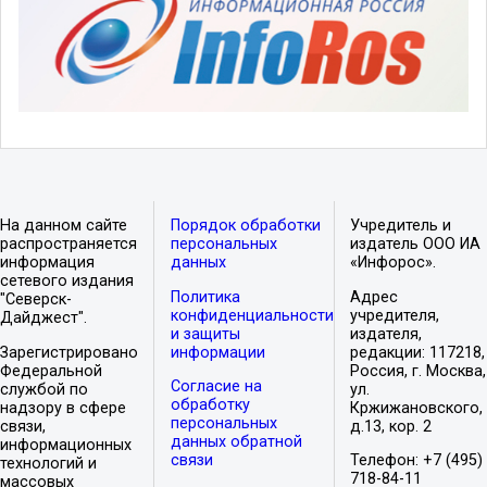
На данном сайте
Порядок обработки
Учредитель и
распространяется
персональных
издатель ООО ИА
информация
данных
«Инфорос».
сетевого издания
Политика
Адрес
"Северск-
конфиденциальности
учредителя,
Дайджест".
и защиты
издателя,
Зарегистрировано
информации
редакции: 117218,
Федеральной
Россия, г. Москва,
Согласие на
службой по
ул.
обработку
надзору в сфере
Кржижановского,
персональных
связи,
д.13, кор. 2
данных обратной
информационных
связи
Телефон: +7 (495)
технологий и
718-84-11
массовых