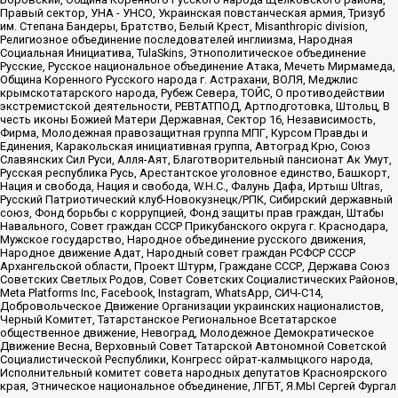
Правый сектор, УНА - УНСО, Украинская повстанческая армия, Тризуб
им. Степана Бандеры, Братство, Белый Крест, Misanthropic division,
Религиозное объединение последователей инглиизма, Народная
Социальная Инициатива, TulaSkins, Этнополитическое объединение
Русские, Русское национальное объединение Атака, Мечеть Мирмамеда,
Община Коренного Русского народа г. Астрахани, ВОЛЯ, Меджлис
крымскотатарского народа, Рубеж Севера, ТОЙС, О противодействии
экстремистской деятельности, РЕВТАТПОД, Артподготовка, Штольц, В
честь иконы Божией Матери Державная, Сектор 16, Независимость,
Фирма, Молодежная правозащитная группа МПГ, Курсом Правды и
Единения, Каракольская инициативная группа, Автоград Крю, Союз
Славянских Сил Руси, Алля-Аят, Благотворительный пансионат Ак Умут,
Русская республика Русь, Арестантское уголовное единство, Башкорт,
Нация и свобода, Нация и свобода, W.H.С., Фалунь Дафа, Иртыш Ultras,
Русский Патриотический клуб-Новокузнецк/РПК, Сибирский державный
союз, Фонд борьбы с коррупцией, Фонд защиты прав граждан, Штабы
Навального, Совет граждан СССР Прикубанского округа г. Краснодара,
Мужское государство, Народное объединение русского движения,
Народное движение Адат, Народный совет граждан РСФСР СССР
Архангельской области, Проект Штурм, Граждане СССР, Держава Союз
Советских Светлых Родов, Совет Советских Социалистических Районов,
Meta Platforms Inc, Facebook, Instagram, WhatsApp, СИЧ-С14,
Добровольческое Движение Организации украинских националистов,
Черный Комитет, Татарстанское Региональное Всетатарское
общественное движение, Невоград, Молодежное Демократическое
Движение Весна, Верховный Совет Татарской Автономной Советской
Социалистической Республики, Конгресс ойрат-калмыцкого народа,
Исполнительный комитет совета народных депутатов Красноярского
края, Этническое национальное объединение, ЛГБТ, Я.МЫ Сергей Фургал