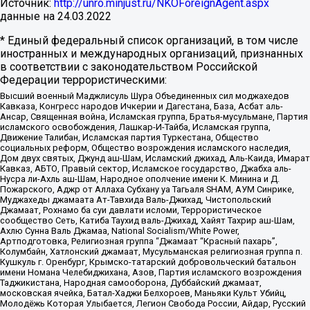
Источник:
http://unro.minjust.ru/NKOForeignAgent.aspx
данные на
24.03.2022
* Единый федеральный список организаций, в том числе
иностранных и международных организаций, признанных
в соответствии с законодательством Российской
Федерации террористическими:
Высший военный Маджлисуль Шура Объединенных сил моджахедов
Кавказа, Конгресс народов Ичкерии и Дагестана, База, Асбат аль-
Ансар, Священная война, Исламская группа, Братья-мусульмане, Партия
исламского освобождения, Лашкар-И-Тайба, Исламская группа,
Движение Талибан, Исламская партия Туркестана, Общество
социальных реформ, Общество возрождения исламского наследия,
Дом двух святых, Джунд аш-Шам, Исламский джихад, Аль-Каида, Имарат
Кавказ, АБТО, Правый сектор, Исламское государство, Джабха аль-
Нусра ли-Ахль аш-Шам, Народное ополчение имени К. Минина и Д.
Пожарского, Аджр от Аллаха Субхану уа Тагьаля SHAM, АУМ Синрике,
Муджахеды джамаата Ат-Тавхида Валь-Джихад, Чистопольский
Джамаат, Рохнамо ба суи давлати исломи, Террористическое
сообщество Сеть, Катиба Таухид валь-Джихад, Хайят Тахрир аш-Шам,
Ахлю Сунна Валь Джамаа, National Socialism/White Power,
Артподготовка, Религиозная группа “Джамаат “Красный пахарь”,
Колумбайн, Хатлонский джамаат, Мусульманская религиозная группа п.
Кушкуль г. Оренбург, Крымско-татарский добровольческий батальон
имени Номана Челебиджихана, Азов, Партия исламского возрождения
Таджикистана, Народная самооборона, Дуббайский джамаат,
московская ячейка, Батал-Хаджи Белхороев, Маньяки Культ Убийц,
Молодёжь Которая Улыбается, Легион Свобода России, Айдар, Русский