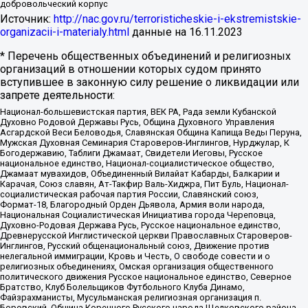
добровольческий корпус
Источник:
http://nac.gov.ru/terroristicheskie-i-ekstremistskie-
organizacii-i-materialy.html
данные на
16.11.2023
* Перечень общественных объединений и религиозных
организаций в отношении которых судом принято
вступившее в законную силу решение о ликвидации или
запрете деятельности:
Национал-большевистская партия, ВЕК РА, Рада земли Кубанской
Духовно Родовой Державы Русь, Община Духовного Управления
Асгардской Веси Беловодья, Славянская Община Капища Веды Перуна,
Мужская Духовная Семинария Староверов-Инглингов, Нурджулар, К
Богодержавию, Таблиги Джамаат, Свидетели Иеговы, Русское
национальное единство, Национал-социалистическое общество,
Джамаат мувахидов, Объединенный Вилайат Кабарды, Балкарии и
Карачая, Союз славян, Ат-Такфир Валь-Хиджра, Пит Буль, Национал-
социалистическая рабочая партия России, Славянский союз,
Формат-18, Благородный Орден Дьявола, Армия воли народа,
Национальная Социалистическая Инициатива города Череповца,
Духовно-Родовая Держава Русь, Русское национальное единство,
Древнерусской Инглистической церкви Православных Староверов-
Инглингов, Русский общенациональный союз, Движение против
нелегальной иммиграции, Кровь и Честь, О свободе совести и о
религиозных объединениях, Омская организация общественного
политического движения Русское национальное единство, Северное
Братство, Клуб Болельщиков Футбольного Клуба Динамо,
Файзрахманисты, Мусульманская религиозная организация п.
Боровский, Община Коренного Русского народа Щелковского района,