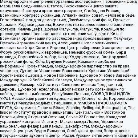
Международный центр электоральных исследований, Германский фонд
Маршалла Соединенных Штатов, Тихоокеанский центр защиты
окружающей среды и природных ресурсов, Свободная Россия,
Всемирный конгресс украинцев, Атлантический совет, Человек в беде,
Европейский фонд за демократию, Джеймстаунский фонд, Прожект
Хармони, Родники дракона, Врачи против насильственного извлечения
органов, Фалунь Дафа, Друзья Фалуньгун, Фалуньгун, Коалиция по
расследованию преследования в отношении Фалуньгун в Китае,
Всемирная организация по расследованию преследований Фалуньгун,
Пражский гражданский центр, Ассоциация школ политических
исследований при Совете Европы, Центр либеральной современности,
Форум русскоязычных европейцев, Немецко-русский обмен, Бард
колледж, Европейский выбор, Фонд Ходорковского, Оксфордский
российский фонд, Фонд Будущее России, Компания свободы
информации, Проект Медиа, Международное партнерство за права
человека, Духовное Управление Евангельских Христиан Украинской
Христианской Церкви, Новое Поколение, Духовное Учебное Заведение
Международный Библейский Колледж, Международное христианское
движение, Всемирный Институт Саентологических Предприятий,
Церковь Духовной Технологии, Европейская сеть организаций по
наблюдению за выборами, Республика Польша, СВОБОДНЫЙ ИДЕЛЬ-
УРАЛ, Ассоциация развития журналистики, IStories fonds, Королевский
Институт Международных Отношений, КРИМСЬКА ПРАВОЗАХИСНА
ГРУПА, Фонд имени Генриха Бёлля, Stichting Bellingcat, Bellingcat Ltd, The
Insider, Институт правовой инициативы Центральной и Восточной
Европы, Фонд Открытой Эстонии, Calvert 22 Foundation, Канадский
украинский конгресс, Институт Макдональда-Лорье, Украинская
национальная федерация Канады, Декабристы, Международный
научный центр им Вудро Вильсона, Свободная пресса, Возрождение,
Всеукраинский духовный центр , Риддл, Русский антивоенный комитет в