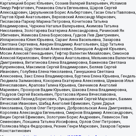
Каргалицкий Борис Юльевич, Созаев Валерий Валерьевич, Исламов
Тимур Рифгатович, Романова Ольга Евгеньевна, Щаров Сергей
Алексадрович, Цирульников Борис Альбертович, Гасан Ольга Павловна,
Паутов Юрий Анатольевич, Верховский Александр Маркович,
Пислакова-Паркер Марина Петровна, Кочеткова Татьяна
Владимировна, Чуркина Наталья Валерьевна, Акимова Татьяна
Николаевна, Золотарева Екатерина Александровна, Рачинский Ян
Збигневич, Жемкова Елена Борисовна, Гудков Лев Дмитриевич,
Илларионова Юлия Юрьевна, Саранг Анна Васильевна, Захарова
Светлана Сергеевна, Аверин Владимир Анатольевич, Щур Татьяна
Михайловна, Щур Николай Алексеевич, Блинушов Андрей Юрьевич,
Мосин Алексей Геннадьевич, Гефтер Валентин Михайлович, Симонов
Алексей Кириллович, Флиге Ирина Анатольевна, Мельникова Валентина
Дмитриевна, Вититинова Елена Владимировна, Баженова Светлана
Куприяновна, Максимов Сергей Владимирович, Беляев Сергей
Иванович, Голубева Елена Николаевна, Ганнушкина Светлана
Алексеевна, Закс Елена Владимировна, Буртина Елена Юрьевна, Гендель
Людмила Залмановна, Кокорина Екатерина Алексеевна, Шуманов Илья
Вячеславович, Арапова Галина Юрьевна, Свечников Анатолий
Мариевич, Прохоров Вадим Юрьевич, Шахова Елена Владимировна,
Подузов Сергей Васильевич, Протасова Ирина Вячеславовна,
Литинский Леонид Борисович, Лукашевский Сергей Маркович, Бахмин
Вячеслав Иванович, Шабад Анатолий Ефимович, Сухих Дарья
Николаевна, Орлов Олег Петрович, Добровольская Анна Дмитриевна,
Королева Александра Евгеньевна, Смирнов Владимир Александрович,
Вицин Сергей Ефимович, Золотухин Борис Андреевич, Левинсон Лев
Семенович, Локшина Татьяна Иосифовна, Орлов Олег Петрович,
Полякова Мара Федоровна, Резник Генри Маркович, Захаров Герман
Константинович