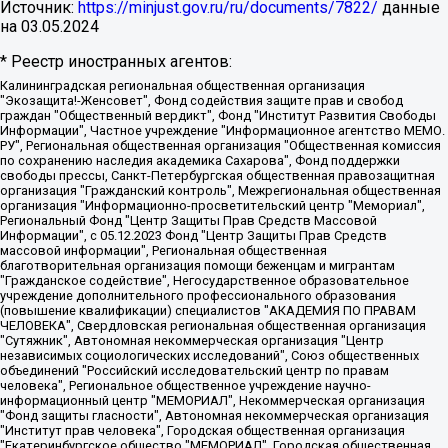
Источник:
https://minjust.gov.ru/ru/documents/7822/
данные
на
03.05.2024
* Реестр иностранных агентов:
Калининградская региональная общественная организация "Экозащита!-Женсовет", Фонд содействия защите прав и свобод граждан "Общественный вердикт", Фонд "Институт Развития Свободы Информации", Частное учреждение "Информационное агентство МЕМО. РУ", Региональная общественная организация "Общественная комиссия по сохранению наследия академика Сахарова", Фонд поддержки свободы прессы, Санкт-Петербургская общественная правозащитная организация "Гражданский контроль", Межрегиональная общественная организация "Информационно-просветительский центр "Мемориал", Региональный Фонд "Центр Защиты Прав Средств Массовой Информации", с 05.12.2023 Фонд "Центр Защиты Прав Средств массовой информации", Региональная общественная благотворительная организация помощи беженцам и мигрантам "Гражданское содействие", Негосударственное образовательное учреждение дополнительного профессионального образования (повышение квалификации) специалистов "АКАДЕМИЯ ПО ПРАВАМ ЧЕЛОВЕКА", Свердловская региональная общественная организация "Сутяжник", Автономная некоммерческая организация "Центр независимых социологических исследований", Союз общественных объединений "Российский исследовательский центр по правам человека", Региональное общественное учреждение научно-информационный центр "МЕМОРИАЛ", Некоммерческая организация "Фонд защиты гласности", Автономная некоммерческая организация "Институт прав человека", Городская общественная организация "Екатеринбургское общество "МЕМОРИАЛ", Городская общественная организация "Рязанское историко-просветительское и правозащитное общество "Мемориал" (Рязанский Мемориал), Челябинский региональный орган общественной самодеятельности – женское общественное объединение "Женщины Евразии", Челябинский региональный орган общественной самодеятельности "Уральская правозащитная группа", Фонд содействия защите здоровья и социальной справедливости имени Андрея Рылькова, Автономная Некоммерческая Организация "Аналитический Центр Юрия Левады", Автономная некоммерческая организация социальной поддержки населения "Проект Апрель", Региональная общественная организация помощи женщинам и детям, находящимся в кризисной ситуации "Информационно-методический центр "Анна", Фонд содействия развитию массовых коммуникаций и правовому просвещению "Так-так-Так", Фонд содействия устойчивому развитию "Серебряная тайга", Свердловский региональный общественный фонд социальных проектов "Новое время", "Idel.Реалии", Кавказ.Реалии, Крым.Реалии, Телеканал Настоящее Время, Татаро-башкирская служба Радио Свобода (Azatliq Radiosi), Радио Свободная Европа/Радио Свобода (PCE/PC), "Сибирь.Реалии", "Фактограф", Благотворительный фонд помощи осужденным и их семьям, Автономная некоммерческая организация "Институт глобализации и социальных движений", Фонд "В защиту прав заключенных", Частное учреждение "Центр поддержки и содействия развитию средств массовой информации", Пензенский региональный общественный благотворительный фонд "Гражданский союз", "Север.Реалии", Некоммерческая организация Фонд "Правовая инициатива", Общество с ограниченной ответственностью "Радио Свободная Европа/Радио Свобода", Чешское информационное агентство "MEDIUM-ORIENT", Красноярская региональная общественная организация "Мы против СПИДа", Камалягин Денис Николаевич, Маркелов Сергей Евгеньевич, Пономарев Лев Александрович, Савицкая Людмила Алексеевна, Автономная некоммерческая организация "Центр по работе с проблемой насилия "НАСИЛИЮ.НЕТ", Межрегиональный профессиональный союз работников здравоохранения "Альянс врачей", Юридическое лицо, зарегистрированное в Латвийской Республике, SIA "Medusa Project" (регистрационный номер 40103797863, дата регистрации 10.06.2014), Некоммерческая организация "Фонд по борьбе с коррупцией", Автономная некоммерческая организация "Институт права и публичной политики", Баданин Роман Сергеевич, Гликин Максим Александрович, Железнова Мария Михайловна, Лукьянова Юлия Сергеевна, Маетная Елизавета Витальевна, Маняхин Петр Борисович, Чуракова Ольга Владимировна, Ярош Юлия Петровна, Юридическое лицо "The Insider SIA", зарегистрированное в Риге, Латвийская Республика (дата регистрации 26.06.2015), являющееся администратором доменного имени интернет-издания "The Insider SIA", https://theins.ru, Постернак Алексей Евгеньевич, Рубин Михаил Аркадьевич, Анин Роман Александрович, Юридическое лицо Istories fonds, зарегистрированное в Латвийской Республике (регистрационный номер 50008295751, дата регистрации 24.02.2020), Великовский Дмитрий Александрович, Долинина Ирина Николаевна, Мароховская Алеся Алексеевна, Шлейнов Роман Юрьевич, Шмагун Олеся Валентиновна, Общество с ограниченной ответственностью "Альтаир 2021", Общество с ограниченной ответственностью "Вега 2021", Общество с ограниченной ответственностью "Главный редактор 2021", Общество с ограниченной ответственностью "Ромашки монолит", Важенков Артем Валерьевич, Ивановская областная общественная организация "Центр гендерных исследований", Гурман Юрий Альбертович, Медиапроект "ОВД-Инфо", Егоров Владимир Владимирович, Жилинский Владимир Александрович, Общество с ограниченной ответственностью "ЗП", Иванова София Юрьевна, Карезина Инна Павловна, Кильтау Екатерина Викторовна, Петров Алексей Викторович, Пискунов Сергей Евгеньевич, Смирнов Сергей Сергеевич, Тихонов Михаил Сергеевич, Общество с ограниченной ответственностью "ЖУРНАЛИСТ-ИНОСТРАННЫЙ АГЕНТ", Арапова Галина Юрьевна, Вольтская Татьяна Анатольевна, Американская компания "Mason G.E.S. Anonymous Foundation" (США), являющаяся владельцем интернет-издания https://mnews.world/, Компания "Stichting Bellingcat", зарегистрированная в Нидерландах (дата регистрации 11.07.2018), Захаров Андрей Вячеславович, Клепиковская Екатерина Дмитриевна, Общество с ограниченной ответственностью "МЕМО", Перл Роман Александрович, Симонов Евгений Алексеевич, Соловьева Елена Анатольевна, Сотников Даниил Владимирович, Сурначева Елизавета Дмитриевна, Автономная некоммерческая организация по защите прав человека и информированию населения "Якутия – Наше Мнение", Общество с ограниченной ответственностью "Москоу диджитал медиа", с 26.01.2023 Общество с ограниченной ответственностью "Чайка Белые сады", Ветошкина Валерия Валерьевна, Заговора Максим Александрович, Межрегиональное общественное движение "Российская ЛГБТ - сеть", Оленичев Максим Владимирович, Павлов Иван Юрьевич, Скворцова Елена Сергеевна, Общество с ограниченной ответственностью "Как бы инагент", Кочетков Игорь Викторович, Общество с ограниченной ответственностью "Честные выборы", Еланчик Олег Александрович, Общество с ограниченной ответственностью "Нобелевский призыв", Гималова Регина Эмилевна, Григорьев Андрей Валерьевич, Григорьева Алина Александровна, Ассоциация по содействию защите прав призывников, альтернативнослужащих и военнослужащих "Правозащитная группа "Гражданин.Армия.Право", Хисамова Регина Фаритовна, Автономная некоммерческая организация по реализации социально-правовых программ "Лилит", Дальневосточное общественное движение "Маяк", Санкт-Петербургская ЛГБТ-инициативная группа "Выход", Инициативная группа ЛГБТ+ "Реверс", Алексеев Андрей Викторович, Бекбулатова Таисия Львовна, Беляев Иван Михайлович, Владыкина Елена Сергеевна, Гельман Марат Александрович, Никульшина Вероника Юрьевна, Толоконникова Надежда Андреевна, Шендерович Виктор Анатольевич, Общество с ограниченной ответственностью "Данное сообщение", Общество с ограниченной ответственностью Издательский дом "Новая глава", Айнбиндер Александра Александровна, Московский комьюнити-центр для ЛГБТ+инициатив, Благотворительный фонд развития филантропии, Deutsche Welle (Германия, Kurt-Schumacher-Strasse 3, 53113 Bonn), Борзунова Мария Михайловна, Воробьев Виктор Викторович, Голубева Анна Львовна, Константинова Алла Михайловна, Малкова Ирина Владимировна, Мурадов Мурад Абдулгалимович, Осетинская Елизавета Николаевна, Понасенков Евгений Николаевич, Ганапольский Матвей Юрьевич, Киселев Евгений Алексеевич, Борухович Ирина Григорьевна, Дремин Иван Тимофеевич, Дубровский Дмитрий Викторович, Красноярская региональная общественная организация поддержки и развития альтернативных образовательных технологий и межкультурных коммуникаций "ИНТЕРРА", Маяковская Екатерина Алексеевна, Фейгин Марк Захарович, Филимонов Андрей Викторович, Дзугкоева Регина Николаевна, Доброхотов Роман Александрович, Дудь Юрий Александрович, Елкин Сергей Владимирович, Кругликов Кирилл Игоревич, Сабунаева Мария Леонидовна, Семенов Алексей Владимирович, Шаинян Карен Багратович, Шульман Екатерина Михайловна, Асафьев Артур Валерьевич, Вахштайн Виктор Семенович, Венедиктов Алексей Алексеевич, Лушникова Екатерина Евгеньевна, Волков Леонид Михайлович, Невзоров Александр Глебович, Пархоменко Сергей Борисович, Сироткин Ярослав Николаевич, Кара-Мурза Владимир Владимирович, Баранова Наталья Владимировна, Гозман Леонид Яковлевич, Кагарлицкий Борис Юльевич, Климарев Михаил Валерьевич, Милов Владимир Станиславович, Автономная некоммерческая организация Краснодарский центр современного искусства "Типография", Моргенштерн Алишер Тагирович, Соболь Любовь Эдуардовна, Общество с ограниченной ответственностью "ЛИЗА НОРМ", Каспаров Гарри Кимович, Ходорковский Михаил Борисович, Общество с ограниченной ответственностью "Апрельские тезисы", Данилович Ирина Брониславовна, Кашин Олег Владимирович, Петров Николай Владимирович, Пивоваров Алексей Владимирович, Соколов Михаил Владимирович, Цветкова Юлия Владимировна, Чичваркин Евгений Александрович, Комитет против пыток/Команда против пыток, Общество с ограниченной ответственностью "Первый научный", Общество с ограниченной ответственностью "Вертолет и ко", Белоцерковская Вероника Борисовна, Кац Максим Евгеньевич, Лазарева Татьяна Юрьевна, Шаведдинов Руслан Табризович, Яшин Илья Валерьевич, Общество с ограниченной ответственностью "Иноагент ААВ", Алешковский Дмитрий Петрович, Альбац Евгения Марковна, Быков Дмитрий Львович, Галямина Юлия Евгеньевна, Лойко Сергей Леонидович, Мартынов Кирилл Константинович, Медведев Сергей Александрович, Крашенинников Федор Геннадиевич, Гордеева Катерина Вл