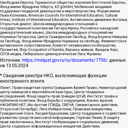
Свободная Европа, Германское общество изучения Восточной Европы,
Фонд имени Фридриха Эберта, XZ gGmbH, Мобильная академия
поддержки гендерной демократии и миротворчества, Форум имени
Льва Копелева, American Councils for International Education, Cultural
Vistas, Institute of International Education, Антивоенное движение Антальи,
Открытый диалог, Школа международных отношений и
государственной политики им Питера Мунка, Российско-канадский
демократический альянс, Школа международных отношений им
Нормана Патерсона, Центр Гражданских Свобод, Фонд Бориса Немцова
за Свободу, Фонд имени Фридриха Науманна за свободу, Феминистское
антивоенное сопротивление, Комитет независимости Ингушетии,
Прометей, Stop Occupation of Karelia, Вернись живым, Фридом Хаус,
СОТА медиа, Либерально-демократическая Лига Украины
Источник:
https://minjust.gov.ru/ru/documents/7756/
данные
на
13.05.2024
* Сведения реестра НКО, выполняющих функции
иностранного агента:
Лилит, Правозащитная группа Гражданин.Армия.Право, Нижегородский
центр немецкой и европейской культуры, Центр гендерных
исследований, Фонд защиты прав граждан Штаб, Институт права и
публичной политики, Фонд борьбы с коррупцией, Альянс врачей,
НАСИЛИЮ.НЕТ, Мы против СПИДа, СВЕЧА, Гуманитарное действие,
Открытый Петербург, Лига Избирателей, Правовая инициатива,
Гражданский Союз, Хасдей Ерушалаим, Центр поддержки и содействия
развитию средств массовой информации, Горячая Линия, В защиту
прав заключенных, Институт глобализации и социальных движений,
Центр социально-информационных инициатив Действие,