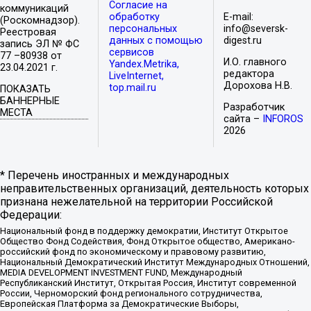
Согласие на
коммуникаций
обработку
E-mail:
(Роскомнадзор).
персональных
info@seversk-
Реестровая
данных с помощью
digest.ru
запись ЭЛ № ФС
сервисов
77 –80938 от
И.О. главного
Yandex.Metrika,
23.04.2021 г.
редактора
LiveInternet,
Дорохова Н.В.
top.mail.ru
ПОКАЗАТЬ
БАННЕРНЫЕ
Разработчик
МЕСТА
сайта –
INFOROS
2026
* Перечень иностранных и международных
неправительственных организаций, деятельность которых
признана нежелательной на территории Российской
Федерации:
Национальный фонд в поддержку демократии, Институт Открытое
Общество Фонд Содействия, Фонд Открытое общество, Американо-
российский фонд по экономическому и правовому развитию,
Национальный Демократический Институт Международных Отношений,
MEDIA DEVELOPMENT INVESTMENT FUND, Международный
Республиканский Институт, Открытая Россия, Институт современной
России, Черноморский фонд регионального сотрудничества,
Европейская Платформа за Демократические Выборы,