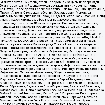
Благотворительный фонд охраны здоровья и защиты прав граждан,
Благотворительный фонд помощи осужденным и их семьям, Фонд
Тольятти, Новое время, Серебряная тайга, Так-Так-Так, Сова, центр Анна,
Проект Апрель, Самарская губерния, Эра здоровья, Мемориал,
Аналитический Центр Юрия Левады, Издательство Парк Гагарина, Фонд
имени Андрея Рылькова, Сфера, Центр СИБАЛЬТ, Уральская
правозащитная группа, Женщины Евразии, Институт прав человека,
Фонд защиты гласности, Российский исследовательский центр по
правам человека, Дальневосточный центр развития гражданских
инициатив и социального партнерства, Гражданское действие, Центр
независимых социологических исследований, Сутяжник, АКАДЕМИЯ ПО
ПРАВАМ ЧЕЛОВЕКА, Центр развития некоммерческих организаций,
Частное учреждение в Калининграде Совета Министров северных
стран, Гражданское содействие, Трансперенси Интернешнл-Р, Центр
Защиты Прав Средств Массовой Информации, Институт развития
прессы - Сибирь, Частное учреждение в Санкт-Петербурге Совета
Министров Северных Стран, Фонд поддержки свободы прессы,
Гражданский контроль, Человек и Закон, Общественная комиссия по
сохранению наследия академика Сахарова, Информационное агентство
МЕМО. РУ, Институт региональной прессы, Институт Развития Свободы
Информации, Экозащита!-Женсовет, Общественный вердикт,
Евразийская антимонопольная ассоциация, Бедушев Петр Петрович,
Дзугкоева Регина Николаевна, Кривенко Сергей Владимирович,
Милославский Павел Юрьевич, Шнырова Ольга Вадимовна, Чанышева
Лилия Айратовна, Сидорович Ольга Борисовна, Туровский Александр
Алексеевич, Васильева Анастасия Евгеньевна, Ривина Анна Валерьевна,
Бойко Анатолий Николаевич, Дугин Сергей Георгиевич, Пивоваров
Андрей Сергеевич, Аверин Виталий Евгеньевич, Барахоев Магомед
Бекханович, Шарипков Олег Викторович, Мошель Ирина Ароновна,
Шведов Григорий Сергеевич, Пономарев Лев Александрович,