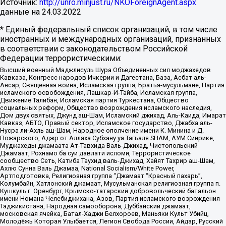
Источник:
http://unro.minjust.ru/NKOForeignAgent.aspx
данные на
24.03.2022
* Единый федеральный список организаций, в том числе
иностранных и международных организаций, признанных
в соответствии с законодательством Российской
Федерации террористическими:
Высший военный Маджлисуль Шура Объединенных сил моджахедов
Кавказа, Конгресс народов Ичкерии и Дагестана, База, Асбат аль-
Ансар, Священная война, Исламская группа, Братья-мусульмане, Партия
исламского освобождения, Лашкар-И-Тайба, Исламская группа,
Движение Талибан, Исламская партия Туркестана, Общество
социальных реформ, Общество возрождения исламского наследия,
Дом двух святых, Джунд аш-Шам, Исламский джихад, Аль-Каида, Имарат
Кавказ, АБТО, Правый сектор, Исламское государство, Джабха аль-
Нусра ли-Ахль аш-Шам, Народное ополчение имени К. Минина и Д.
Пожарского, Аджр от Аллаха Субхану уа Тагьаля SHAM, АУМ Синрике,
Муджахеды джамаата Ат-Тавхида Валь-Джихад, Чистопольский
Джамаат, Рохнамо ба суи давлати исломи, Террористическое
сообщество Сеть, Катиба Таухид валь-Джихад, Хайят Тахрир аш-Шам,
Ахлю Сунна Валь Джамаа, National Socialism/White Power,
Артподготовка, Религиозная группа “Джамаат “Красный пахарь”,
Колумбайн, Хатлонский джамаат, Мусульманская религиозная группа п.
Кушкуль г. Оренбург, Крымско-татарский добровольческий батальон
имени Номана Челебиджихана, Азов, Партия исламского возрождения
Таджикистана, Народная самооборона, Дуббайский джамаат,
московская ячейка, Батал-Хаджи Белхороев, Маньяки Культ Убийц,
Молодёжь Которая Улыбается, Легион Свобода России, Айдар, Русский