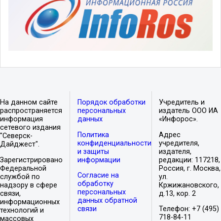
На данном сайте
Порядок обработки
Учредитель и
распространяется
персональных
издатель ООО ИА
информация
данных
«Инфорос».
сетевого издания
Политика
Адрес
"Северск-
конфиденциальности
учредителя,
Дайджест".
и защиты
издателя,
Зарегистрировано
информации
редакции: 117218,
Федеральной
Россия, г. Москва,
Согласие на
службой по
ул.
обработку
надзору в сфере
Кржижановского,
персональных
связи,
д.13, кор. 2
данных обратной
информационных
связи
Телефон: +7 (495)
технологий и
718-84-11
массовых