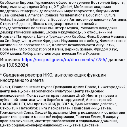
Свободная Европа, Германское общество изучения Восточной Европы,
Фонд имени Фридриха Эберта, XZ gGmbH, Мобильная академия
поддержки гендерной демократии и миротворчества, Форум имени
Льва Копелева, American Councils for International Education, Cultural
Vistas, Institute of International Education, Антивоенное движение Антальи,
Открытый диалог, Школа международных отношений и
государственной политики им Питера Мунка, Российско-канадский
демократический альянс, Школа международных отношений им
Нормана Патерсона, Центр Гражданских Свобод, Фонд Бориса Немцова
за Свободу, Фонд имени Фридриха Науманна за свободу, Феминистское
антивоенное сопротивление, Комитет независимости Ингушетии,
Прометей, Stop Occupation of Karelia, Вернись живым, Фридом Хаус,
СОТА медиа, Либерально-демократическая Лига Украины
Источник:
https://minjust.gov.ru/ru/documents/7756/
данные
на
13.05.2024
* Сведения реестра НКО, выполняющих функции
иностранного агента:
Лилит, Правозащитная группа Гражданин.Армия.Право, Нижегородский
центр немецкой и европейской культуры, Центр гендерных
исследований, Фонд защиты прав граждан Штаб, Институт права и
публичной политики, Фонд борьбы с коррупцией, Альянс врачей,
НАСИЛИЮ.НЕТ, Мы против СПИДа, СВЕЧА, Гуманитарное действие,
Открытый Петербург, Лига Избирателей, Правовая инициатива,
Гражданский Союз, Хасдей Ерушалаим, Центр поддержки и содействия
развитию средств массовой информации, Горячая Линия, В защиту
прав заключенных, Институт глобализации и социальных движений,
Центр социально-информационных инициатив Действие,