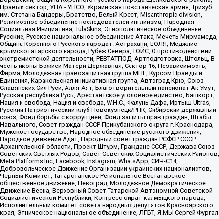
Правый сектор, УНА - УНСО, Украинская повстанческая армия, Тризуб
им. Степана Бандеры, Братство, Белый Крест, Misanthropic division,
Религиозное объединение последователей инглиизма, Народная
Социальная Инициатива, TulaSkins, Этнополитическое объединение
Русские, Русское национальное объединение Атака, Мечеть Мирмамеда,
Община Коренного Русского народа г. Астрахани, ВОЛЯ, Меджлис
крымскотатарского народа, Рубеж Севера, ТОЙС, О противодействии
экстремистской деятельности, РЕВТАТПОД, Артподготовка, Штольц, В
честь иконы Божией Матери Державная, Сектор 16, Независимость,
Фирма, Молодежная правозащитная группа МПГ, Курсом Правды и
Единения, Каракольская инициативная группа, Автоград Крю, Союз
Славянских Сил Руси, Алля-Аят, Благотворительный пансионат Ак Умут,
Русская республика Русь, Арестантское уголовное единство, Башкорт,
Нация и свобода, Нация и свобода, W.H.С., Фалунь Дафа, Иртыш Ultras,
Русский Патриотический клуб-Новокузнецк/РПК, Сибирский державный
союз, Фонд борьбы с коррупцией, Фонд защиты прав граждан, Штабы
Навального, Совет граждан СССР Прикубанского округа г. Краснодара,
Мужское государство, Народное объединение русского движения,
Народное движение Адат, Народный совет граждан РСФСР СССР
Архангельской области, Проект Штурм, Граждане СССР, Держава Союз
Советских Светлых Родов, Совет Советских Социалистических Районов,
Meta Platforms Inc, Facebook, Instagram, WhatsApp, СИЧ-С14,
Добровольческое Движение Организации украинских националистов,
Черный Комитет, Татарстанское Региональное Всетатарское
общественное движение, Невоград, Молодежное Демократическое
Движение Весна, Верховный Совет Татарской Автономной Советской
Социалистической Республики, Конгресс ойрат-калмыцкого народа,
Исполнительный комитет совета народных депутатов Красноярского
края, Этническое национальное объединение, ЛГБТ, Я.МЫ Сергей Фургал