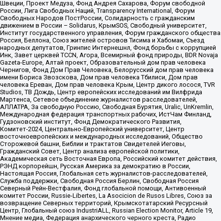
Швеции, Проект Медуза, Фонд Андрея Сахарова, Форум свободной
России, Лига Свободных Наций, Transparеncy International, Форум
Свободных Народов ПостРоссии, Солидарность с гражданским
движением в России – Solidarus, КрымSOS, Свободный университет,
Институт государственного управления, Форум гражданского общества
Россия, Беллона, Союз жителей островов Тисима и Хабомаи, Съезд
народных депутатов, Гринпис Интернешнл, Фонд борьбы с коррупцией
Инк, Завет церквей TCCN, Агора, Всемирный фонд природы, BDR Novaja
Gazeta-Europe, Алтай проект, Образовательный дом прав человека
Чернигов, Фонд Дом Прав Человека, Белорусский дом прав человека
имени Бориса Звозскова, Дом прав человека Тбилиси, Дом прав
человека Ереван, Дом прав человека Крым, Центр дикого лосося, TVR
Studios, ТВ Дождь, Центр европейских исследований им Вилфрида
Мартенса, Сетевое объединение журналистов расследователей,
АЛЛАТРА, За свободную Россию, Свободная Бурятия, Uralic, UnKremlin,
Международная федерация транспортных рабочих, ИстЧам Финланд,
Гудзоновский институт, Фонд Демократического Развития,
Комитет-2024, Центрально-Европейский университет, Центр
восточноевропейских и международных исследований, Общество
Сторожевой башни, Библии и трактатов Свидетелей Иеговы,
Гражданский Совет, Центр анализа европейской политики,
Академическая сеть Восточная Европа, Российский комитет действия,
РЭНД корпорейшн, Русская Америка за демократию в России,
Настоящая Россия, Глобальная сеть журналистов-расследователей,
Служба поддержки, Свободная Россия Берлин, Свободная Россия
Северный Рейн-Вестфалия, Фонд глобальной помощи, Антивоенный
комитет России, Russie-Libertes, La Asocicion de Rusos Libres, Союз за
возвращение Северных территорий, Крымскотатарский Ресурсный
Центр, Глобальный союз IndustriALL, Russian Election Monitor, Article 19,
Мнение медиа, Федерация анархического черного креста, Радио