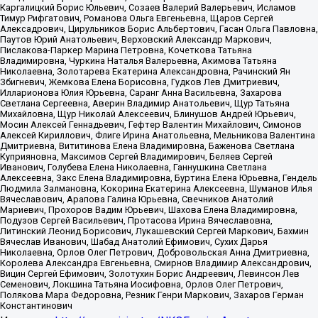
Каргалицкий Борис Юльевич, Созаев Валерий Валерьевич, Исламов
Тимур Рифгатович, Романова Ольга Евгеньевна, Щаров Сергей
Алексадрович, Цирульников Борис Альбертович, Гасан Ольга Павловна,
Паутов Юрий Анатольевич, Верховский Александр Маркович,
Пислакова-Паркер Марина Петровна, Кочеткова Татьяна
Владимировна, Чуркина Наталья Валерьевна, Акимова Татьяна
Николаевна, Золотарева Екатерина Александровна, Рачинский Ян
Збигневич, Жемкова Елена Борисовна, Гудков Лев Дмитриевич,
Илларионова Юлия Юрьевна, Саранг Анна Васильевна, Захарова
Светлана Сергеевна, Аверин Владимир Анатольевич, Щур Татьяна
Михайловна, Щур Николай Алексеевич, Блинушов Андрей Юрьевич,
Мосин Алексей Геннадьевич, Гефтер Валентин Михайлович, Симонов
Алексей Кириллович, Флиге Ирина Анатольевна, Мельникова Валентина
Дмитриевна, Вититинова Елена Владимировна, Баженова Светлана
Куприяновна, Максимов Сергей Владимирович, Беляев Сергей
Иванович, Голубева Елена Николаевна, Ганнушкина Светлана
Алексеевна, Закс Елена Владимировна, Буртина Елена Юрьевна, Гендель
Людмила Залмановна, Кокорина Екатерина Алексеевна, Шуманов Илья
Вячеславович, Арапова Галина Юрьевна, Свечников Анатолий
Мариевич, Прохоров Вадим Юрьевич, Шахова Елена Владимировна,
Подузов Сергей Васильевич, Протасова Ирина Вячеславовна,
Литинский Леонид Борисович, Лукашевский Сергей Маркович, Бахмин
Вячеслав Иванович, Шабад Анатолий Ефимович, Сухих Дарья
Николаевна, Орлов Олег Петрович, Добровольская Анна Дмитриевна,
Королева Александра Евгеньевна, Смирнов Владимир Александрович,
Вицин Сергей Ефимович, Золотухин Борис Андреевич, Левинсон Лев
Семенович, Локшина Татьяна Иосифовна, Орлов Олег Петрович,
Полякова Мара Федоровна, Резник Генри Маркович, Захаров Герман
Константинович