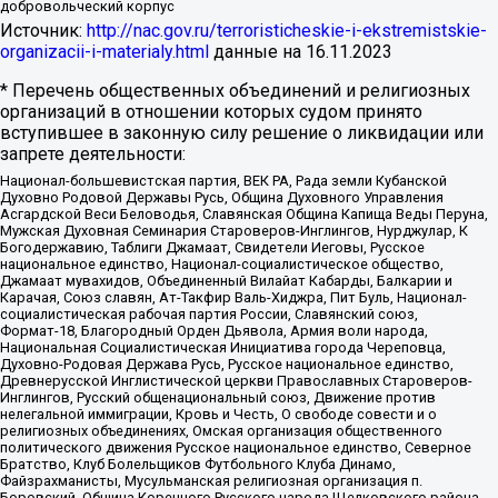
добровольческий корпус
Источник:
http://nac.gov.ru/terroristicheskie-i-ekstremistskie-
organizacii-i-materialy.html
данные на
16.11.2023
* Перечень общественных объединений и религиозных
организаций в отношении которых судом принято
вступившее в законную силу решение о ликвидации или
запрете деятельности:
Национал-большевистская партия, ВЕК РА, Рада земли Кубанской
Духовно Родовой Державы Русь, Община Духовного Управления
Асгардской Веси Беловодья, Славянская Община Капища Веды Перуна,
Мужская Духовная Семинария Староверов-Инглингов, Нурджулар, К
Богодержавию, Таблиги Джамаат, Свидетели Иеговы, Русское
национальное единство, Национал-социалистическое общество,
Джамаат мувахидов, Объединенный Вилайат Кабарды, Балкарии и
Карачая, Союз славян, Ат-Такфир Валь-Хиджра, Пит Буль, Национал-
социалистическая рабочая партия России, Славянский союз,
Формат-18, Благородный Орден Дьявола, Армия воли народа,
Национальная Социалистическая Инициатива города Череповца,
Духовно-Родовая Держава Русь, Русское национальное единство,
Древнерусской Инглистической церкви Православных Староверов-
Инглингов, Русский общенациональный союз, Движение против
нелегальной иммиграции, Кровь и Честь, О свободе совести и о
религиозных объединениях, Омская организация общественного
политического движения Русское национальное единство, Северное
Братство, Клуб Болельщиков Футбольного Клуба Динамо,
Файзрахманисты, Мусульманская религиозная организация п.
Боровский, Община Коренного Русского народа Щелковского района,