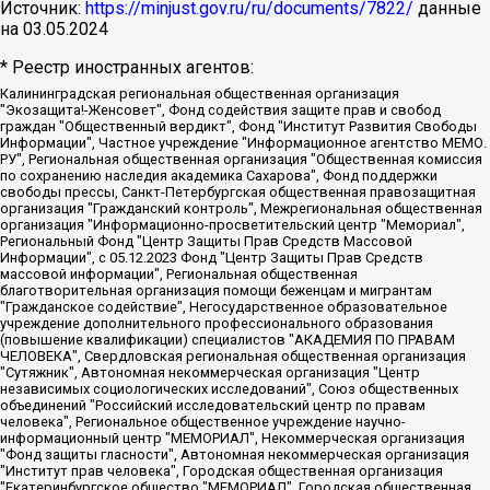
Источник:
https://minjust.gov.ru/ru/documents/7822/
данные
на
03.05.2024
* Реестр иностранных агентов:
Калининградская региональная общественная организация "Экозащита!-Женсовет", Фонд содействия защите прав и свобод граждан "Общественный вердикт", Фонд "Институт Развития Свободы Информации", Частное учреждение "Информационное агентство МЕМО. РУ", Региональная общественная организация "Общественная комиссия по сохранению наследия академика Сахарова", Фонд поддержки свободы прессы, Санкт-Петербургская общественная правозащитная организация "Гражданский контроль", Межрегиональная общественная организация "Информационно-просветительский центр "Мемориал", Региональный Фонд "Центр Защиты Прав Средств Массовой Информации", с 05.12.2023 Фонд "Центр Защиты Прав Средств массовой информации", Региональная общественная благотворительная организация помощи беженцам и мигрантам "Гражданское содействие", Негосударственное образовательное учреждение дополнительного профессионального образования (повышение квалификации) специалистов "АКАДЕМИЯ ПО ПРАВАМ ЧЕЛОВЕКА", Свердловская региональная общественная организация "Сутяжник", Автономная некоммерческая организация "Центр независимых социологических исследований", Союз общественных объединений "Российский исследовательский центр по правам человека", Региональное общественное учреждение научно-информационный центр "МЕМОРИАЛ", Некоммерческая организация "Фонд защиты гласности", Автономная некоммерческая организация "Институт прав человека", Городская общественная организация "Екатеринбургское общество "МЕМОРИАЛ", Городская общественная организация "Рязанское историко-просветительское и правозащитное общество "Мемориал" (Рязанский Мемориал), Челябинский региональный орган общественной самодеятельности – женское общественное объединение "Женщины Евразии", Челябинский региональный орган общественной самодеятельности "Уральская правозащитная группа", Фонд содействия защите здоровья и социальной справедливости имени Андрея Рылькова, Автономная Некоммерческая Организация "Аналитический Центр Юрия Левады", Автономная некоммерческая организация социальной поддержки населения "Проект Апрель", Региональная общественная организация помощи женщинам и детям, находящимся в кризисной ситуации "Информационно-методический центр "Анна", Фонд содействия развитию массовых коммуникаций и правовому просвещению "Так-так-Так", Фонд содействия устойчивому развитию "Серебряная тайга", Свердловский региональный общественный фонд социальных проектов "Новое время", "Idel.Реалии", Кавказ.Реалии, Крым.Реалии, Телеканал Настоящее Время, Татаро-башкирская служба Радио Свобода (Azatliq Radiosi), Радио Свободная Европа/Радио Свобода (PCE/PC), "Сибирь.Реалии", "Фактограф", Благотворительный фонд помощи осужденным и их семьям, Автономная некоммерческая организация "Институт глобализации и социальных движений", Фонд "В защиту прав заключенных", Частное учреждение "Центр поддержки и содействия развитию средств массовой информации", Пензенский региональный общественный благотворительный фонд "Гражданский союз", "Север.Реалии", Некоммерческая организация Фонд "Правовая инициатива", Общество с ограниченной ответственностью "Радио Свободная Европа/Радио Свобода", Чешское информационное агентство "MEDIUM-ORIENT", Красноярская региональная общественная организация "Мы против СПИДа", Камалягин Денис Николаевич, Маркелов Сергей Евгеньевич, Пономарев Лев Александрович, Савицкая Людмила Алексеевна, Автономная некоммерческая организация "Центр по работе с проблемой насилия "НАСИЛИЮ.НЕТ", Межрегиональный профессиональный союз работников здравоохранения "Альянс врачей", Юридическое лицо, зарегистрированное в Латвийской Республике, SIA "Medusa Project" (регистрационный номер 40103797863, дата регистрации 10.06.2014), Некоммерческая организация "Фонд по борьбе с коррупцией", Автономная некоммерческая организация "Институт права и публичной политики", Баданин Роман Сергеевич, Гликин Максим Александрович, Железнова Мария Михайловна, Лукьянова Юлия Сергеевна, Маетная Елизавета Витальевна, Маняхин Петр Борисович, Чуракова Ольга Владимировна, Ярош Юлия Петровна, Юридическое лицо "The Insider SIA", зарегистрированное в Риге, Латвийская Республика (дата регистрации 26.06.2015), являющееся администратором доменного имени интернет-издания "The Insider SIA", https://theins.ru, Постернак Алексей Евгеньевич, Рубин Михаил Аркадьевич, Анин Роман Александрович, Юридическое лицо Istories fonds, зарегистрированное в Латвийской Республике (регистрационный номер 50008295751, дата регистрации 24.02.2020), Великовский Дмитрий Александрович, Долинина Ирина Николаевна, Мароховская Алеся Алексеевна, Шлейнов Роман Юрьевич, Шмагун Олеся Валентиновна, Общество с ограниченной ответственностью "Альтаир 2021", Общество с ограниченной ответственностью "Вега 2021", Общество с ограниченной ответственностью "Главный редактор 2021", Общество с ограниченной ответственностью "Ромашки монолит", Важенков Артем Валерьевич, Ивановская областная общественная организация "Центр гендерных исследований", Гурман Юрий Альбертович, Медиапроект "ОВД-Инфо", Егоров Владимир Владимирович, Жилинский Владимир Александрович, Общество с ограниченной ответственностью "ЗП", Иванова София Юрьевна, Карезина Инна Павловна, Кильтау Екатерина Викторовна, Петров Алексей Викторович, Пискунов Сергей Евгеньевич, Смирнов Сергей Сергеевич, Тихонов Михаил Сергеевич, Общество с ограниченной ответственностью "ЖУРНАЛИСТ-ИНОСТРАННЫЙ АГЕНТ", Арапова Галина Юрьевна, Вольтская Татьяна Анатольевна, Американская компания "Mason G.E.S. Anonymous Foundation" (США), являющаяся владельцем интернет-издания https://mnews.world/, Компания "Stichting Bellingcat", зарегистрированная в Нидерландах (дата регистрации 11.07.2018), Захаров Андрей Вячеславович, Клепиковская Екатерина Дмитриевна, Общество с ограниченной ответственностью "МЕМО", Перл Роман Александрович, Симонов Евгений Алексеевич, Соловьева Елена Анатольевна, Сотников Даниил Владимирович, Сурначева Елизавета Дмитриевна, Автономная некоммерческая организация по защите прав человека и информированию населения "Якутия – Наше Мнение", Общество с ограниченной ответственностью "Москоу диджитал медиа", с 26.01.2023 Общество с ограниченной ответственностью "Чайка Белые сады", Ветошкина Валерия Валерьевна, Заговора Максим Александрович, Межрегиональное общественное движение "Российская ЛГБТ - сеть", Оленичев Максим Владимирович, Павлов Иван Юрьевич, Скворцова Елена Сергеевна, Общество с ограниченной ответственностью "Как бы инагент", Кочетков Игорь Викторович, Общество с ограниченной ответственностью "Честные выборы", Еланчик Олег Александрович, Общество с ограниченной ответственностью "Нобелевский призыв", Гималова Регина Эмилевна, Григорьев Андрей Валерьевич, Григорьева Алина Александровна, Ассоциация по содействию защите прав призывников, альтернативнослужащих и военнослужащих "Правозащитная группа "Гражданин.Армия.Право", Хисамова Регина Фаритовна, Автономная некоммерческая организация по реализации социально-правовых программ "Лилит", Дальневосточное общественное движение "Маяк", Санкт-Петербургская ЛГБТ-инициативная группа "Выход", Инициативная группа ЛГБТ+ "Реверс", Алексеев Андрей Викторович, Бекбулатова Таисия Львовна, Беляев Иван Михайлович, Владыкина Елена Сергеевна, Гельман Марат Александрович, Никульшина Вероника Юрьевна, Толоконникова Надежда Андреевна, Шендерович Виктор Анатольевич, Общество с ограниченной ответственностью "Данное сообщение", Общество с ограниченной ответственностью Издательский дом "Новая глава", Айнбиндер Александра Александровна, Московский комьюнити-центр для ЛГБТ+инициатив, Благотворительный фонд развития филантропии, Deutsche Welle (Германия, Kurt-Schumacher-Strasse 3, 53113 Bonn), Борзунова Мария Михайловна, Воробьев Виктор Викторович, Голубева Анна Львовна, Константинова Алла Михайловна, Малкова Ирина Владимировна, Мурадов Мурад Абдулгалимович, Осетинская Елизавета Николаевна, Понасенков Евгений Николаевич, Ганапольский Матвей Юрьевич, Киселев Евгений Алексеевич, Борухович Ирина Григорьевна, Дремин Иван Тимофеевич, Дубровский Дмитрий Викторович, Красноярская региональная общественная организация поддержки и развития альтернативных образовательных технологий и межкультурных коммуникаций "ИНТЕРРА", Маяковская Екатерина Алексеевна, Фейгин Марк Захарович, Филимонов Андрей Викторович, Дзугкоева Регина Николаевна, Доброхотов Роман Александрович, Дудь Юрий Александрович, Елкин Сергей Владимирович, Кругликов Кирилл Игоревич, Сабунаева Мария Леонидовна, Семенов Алексей Владимирович, Шаинян Карен Багратович, Шульман Екатерина Михайловна, Асафьев Артур Валерьевич, Вахштайн Виктор Семенович, Венедиктов Алексей Алексеевич, Лушникова Екатерина Евгеньевна, Волков Леонид Михайлович, Невзоров Александр Глебович, Пархоменко Сергей Борисович, Сироткин Ярослав Николаевич, Кара-Мурза Владимир Владимирович, Баранова Наталья Владимировна, Гозман Леонид Яковлевич, Кагарлицкий Борис Юльевич, Климарев Михаил Валерьевич, Милов Владимир Станиславович, Автономная некоммерческая организация Краснодарский центр современного искусства "Типография", Моргенштерн Алишер Тагирович, Соболь Любовь Эдуардовна, Общество с ограниченной ответственностью "ЛИЗА НОРМ", Каспаров Гарри Кимович, Ходорковский Михаил Борисович, Общество с ограниченной ответственностью "Апрельские тезисы", Данилович Ирина Брониславовна, Кашин Олег Владимирович, Петров Николай Владимирович, Пивоваров Алексей Владимирович, Соколов Михаил Владимирович, Цветкова Юлия Владимировна, Чичваркин Евгений Александрович, Комитет против пыток/Команда против пыток, Общество с ограниченной ответственностью "Первый научный", Общество с ограниченной ответственностью "Вертолет и ко", Белоцерковская Вероника Борисовна, Кац Максим Евгеньевич, Лазарева Татьяна Юрьевна, Шаведдинов Руслан Табризович, Яшин Илья Валерьевич, Общество с ограниченной ответственностью "Иноагент ААВ", Алешковский Дмитрий Петрович, Альбац Евгения Марковна, Быков Дмитрий Львович, Галямина Юлия Евгеньевна, Лойко Сергей Леонидович, Мартынов Кирилл Константинович, Медведев Сергей Александрович, Крашенинников Федор Геннадиевич, Гордеева Катерина Вл