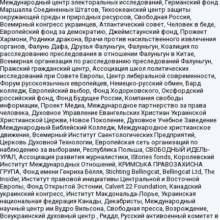
Международный центр электоральных исследований, Германский фонд
Маршалла Соединенных Штатов, Тихоокеанский центр защиты
окружающей среды и природных ресурсов, Свободная Россия,
Всемирный конгресс украинцев, Атлантический совет, Человек в беде,
Европейский фонд за демократию, Джеймстаунский фонд, Прожект
Хармони, Родники дракона, Врачи против насильственного извлечения
органов, Фалунь Дафа, Друзья Фалуньгун, Фалуньгун, Коалиция по
расследованию преследования в отношении Фалуньгун в Китае,
Всемирная организация по расследованию преследований Фалуньгун,
Пражский гражданский центр, Ассоциация школ политических
исследований при Совете Европы, Центр либеральной современности,
Форум русскоязычных европейцев, Немецко-русский обмен, Бард
колледж, Европейский выбор, Фонд Ходорковского, Оксфордский
российский фонд, Фонд Будущее России, Компания свободы
информации, Проект Медиа, Международное партнерство за права
человека, Духовное Управление Евангельских Христиан Украинской
Христианской Церкви, Новое Поколение, Духовное Учебное Заведение
Международный Библейский Колледж, Международное христианское
движение, Всемирный Институт Саентологических Предприятий,
Церковь Духовной Технологии, Европейская сеть организаций по
наблюдению за выборами, Республика Польша, СВОБОДНЫЙ ИДЕЛЬ-
УРАЛ, Ассоциация развития журналистики, IStories fonds, Королевский
Институт Международных Отношений, КРИМСЬКА ПРАВОЗАХИСНА
ГРУПА, Фонд имени Генриха Бёлля, Stichting Bellingcat, Bellingcat Ltd, The
Insider, Институт правовой инициативы Центральной и Восточной
Европы, Фонд Открытой Эстонии, Calvert 22 Foundation, Канадский
украинский конгресс, Институт Макдональда-Лорье, Украинская
национальная федерация Канады, Декабристы, Международный
научный центр им Вудро Вильсона, Свободная пресса, Возрождение,
Всеукраинский духовный центр , Риддл, Русский антивоенный комитет в