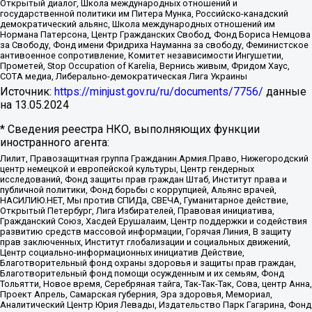
Открытый диалог, Школа международных отношений и
государственной политики им Питера Мунка, Российско-канадский
демократический альянс, Школа международных отношений им
Нормана Патерсона, Центр Гражданских Свобод, Фонд Бориса Немцова
за Свободу, Фонд имени Фридриха Науманна за свободу, Феминистское
антивоенное сопротивление, Комитет независимости Ингушетии,
Прометей, Stop Occupation of Karelia, Вернись живым, Фридом Хаус,
СОТА медиа, Либерально-демократическая Лига Украины
Источник:
https://minjust.gov.ru/ru/documents/7756/
данные
на
13.05.2024
* Сведения реестра НКО, выполняющих функции
иностранного агента:
Лилит, Правозащитная группа Гражданин.Армия.Право, Нижегородский
центр немецкой и европейской культуры, Центр гендерных
исследований, Фонд защиты прав граждан Штаб, Институт права и
публичной политики, Фонд борьбы с коррупцией, Альянс врачей,
НАСИЛИЮ.НЕТ, Мы против СПИДа, СВЕЧА, Гуманитарное действие,
Открытый Петербург, Лига Избирателей, Правовая инициатива,
Гражданский Союз, Хасдей Ерушалаим, Центр поддержки и содействия
развитию средств массовой информации, Горячая Линия, В защиту
прав заключенных, Институт глобализации и социальных движений,
Центр социально-информационных инициатив Действие,
Благотворительный фонд охраны здоровья и защиты прав граждан,
Благотворительный фонд помощи осужденным и их семьям, Фонд
Тольятти, Новое время, Серебряная тайга, Так-Так-Так, Сова, центр Анна,
Проект Апрель, Самарская губерния, Эра здоровья, Мемориал,
Аналитический Центр Юрия Левады, Издательство Парк Гагарина, Фонд