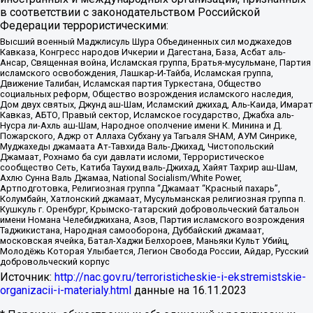
в соответствии с законодательством Российской
Федерации террористическими:
Высший военный Маджлисуль Шура Объединенных сил моджахедов
Кавказа, Конгресс народов Ичкерии и Дагестана, База, Асбат аль-
Ансар, Священная война, Исламская группа, Братья-мусульмане, Партия
исламского освобождения, Лашкар-И-Тайба, Исламская группа,
Движение Талибан, Исламская партия Туркестана, Общество
социальных реформ, Общество возрождения исламского наследия,
Дом двух святых, Джунд аш-Шам, Исламский джихад, Аль-Каида, Имарат
Кавказ, АБТО, Правый сектор, Исламское государство, Джабха аль-
Нусра ли-Ахль аш-Шам, Народное ополчение имени К. Минина и Д.
Пожарского, Аджр от Аллаха Субхану уа Тагьаля SHAM, АУМ Синрике,
Муджахеды джамаата Ат-Тавхида Валь-Джихад, Чистопольский
Джамаат, Рохнамо ба суи давлати исломи, Террористическое
сообщество Сеть, Катиба Таухид валь-Джихад, Хайят Тахрир аш-Шам,
Ахлю Сунна Валь Джамаа, National Socialism/White Power,
Артподготовка, Религиозная группа “Джамаат “Красный пахарь”,
Колумбайн, Хатлонский джамаат, Мусульманская религиозная группа п.
Кушкуль г. Оренбург, Крымско-татарский добровольческий батальон
имени Номана Челебиджихана, Азов, Партия исламского возрождения
Таджикистана, Народная самооборона, Дуббайский джамаат,
московская ячейка, Батал-Хаджи Белхороев, Маньяки Культ Убийц,
Молодёжь Которая Улыбается, Легион Свобода России, Айдар, Русский
добровольческий корпус
Источник:
http://nac.gov.ru/terroristicheskie-i-ekstremistskie-
organizacii-i-materialy.html
данные на
16.11.2023