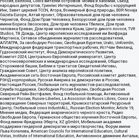
Россия, Беллона, Союз жителей островов Тисима и Хабомаи, Съезд
народных депутатов, Гринпис Интернешнл, Фонд борьбы с коррупцией
Инк, Завет церквей TCCN, Агора, Всемирный фонд природы, BDR Novaja
Gazeta-Europe, Алтай проект, Образовательный дом прав человека
Чернигов, Фонд Дом Прав Человека, Белорусский дом прав человека
имени Бориса Звозскова, Дом прав человека Тбилиси, Дом прав
человека Ереван, Дом прав человека Крым, Центр дикого лосося, TVR
Studios, ТВ Дождь, Центр европейских исследований им Вилфрида
Мартенса, Сетевое объединение журналистов расследователей,
АЛЛАТРА, За свободную Россию, Свободная Бурятия, Uralic, UnKremlin,
Международная федерация транспортных рабочих, ИстЧам Финланд,
Гудзоновский институт, Фонд Демократического Развития,
Комитет-2024, Центрально-Европейский университет, Центр
восточноевропейских и международных исследований, Общество
Сторожевой башни, Библии и трактатов Свидетелей Иеговы,
Гражданский Совет, Центр анализа европейской политики,
Академическая сеть Восточная Европа, Российский комитет действия,
РЭНД корпорейшн, Русская Америка за демократию в России,
Настоящая Россия, Глобальная сеть журналистов-расследователей,
Служба поддержки, Свободная Россия Берлин, Свободная Россия
Северный Рейн-Вестфалия, Фонд глобальной помощи, Антивоенный
комитет России, Russie-Libertes, La Asocicion de Rusos Libres, Союз за
возвращение Северных территорий, Крымскотатарский Ресурсный
Центр, Глобальный союз IndustriALL, Russian Election Monitor, Article 19,
Мнение медиа, Федерация анархического черного креста, Радио
Свободная Европа, Германское общество изучения Восточной Европы,
Фонд имени Фридриха Эберта, XZ gGmbH, Мобильная академия
поддержки гендерной демократии и миротворчества, Форум имени
Льва Копелева, American Councils for International Education, Cultural
Vistas, Institute of International Education, Антивоенное движение Антальи,