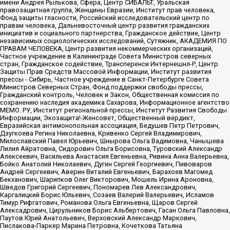
имени Андрея Рылькова, Сфера, Центр СИБАЛЬТ, Уральская
правозащитная группа, Женщины Евразии, Институт прав человека,
Фонд защиты гласности, Российский исследовательский центр по
правам человека, Дальневосточный центр развития гражданских
инициатив и социального партнерства, Гражданское действие, Центр
независимых социологических исследований, Сутяжник, АКАДЕМИЯ ПО
ПРАВАМ ЧЕЛОВЕКА, Центр развития некоммерческих организаций,
Частное учреждение в Калининграде Совета Министров северных
стран, Гражданское содействие, Трансперенси Интернешнл-Р, Центр
Защиты Прав Средств Массовой Информации, Институт развития
прессы - Сибирь, Частное учреждение в Санкт-Петербурге Совета
Министров Северных Стран, Фонд поддержки свободы прессы,
Гражданский контроль, Человек и Закон, Общественная комиссия по
сохранению наследия академика Сахарова, Информационное агентство
МЕМО. РУ, Институт региональной прессы, Институт Развития Свободы
Информации, Экозащита!-Женсовет, Общественный вердикт,
Евразийская антимонопольная ассоциация, Бедушев Петр Петрович,
Дзугкоева Регина Николаевна, Кривенко Сергей Владимирович,
Милославский Павел Юрьевич, Шнырова Ольга Вадимовна, Чанышева
Лилия Айратовна, Сидорович Ольга Борисовна, Туровский Александр
Алексеевич, Васильева Анастасия Евгеньевна, Ривина Анна Валерьевна,
Бойко Анатолий Николаевич, Дугин Сергей Георгиевич, Пивоваров
Андрей Сергеевич, Аверин Виталий Евгеньевич, Барахоев Магомед
Бекханович, Шарипков Олег Викторович, Мошель Ирина Ароновна,
Шведов Григорий Сергеевич, Пономарев Лев Александрович,
Каргалицкий Борис Юльевич, Созаев Валерий Валерьевич, Исламов
Тимур Рифгатович, Романова Ольга Евгеньевна, Щаров Сергей
Алексадрович, Цирульников Борис Альбертович, Гасан Ольга Павловна,
Паутов Юрий Анатольевич, Верховский Александр Маркович,
Пислакова-Паркер Марина Петровна, Кочеткова Татьяна