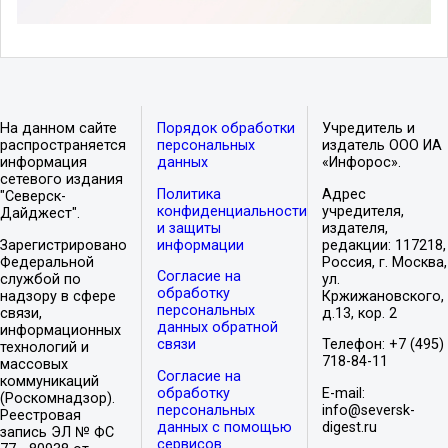
На данном сайте
Порядок обработки
Учредитель и
распространяется
персональных
издатель ООО ИА
информация
данных
«Инфорос».
сетевого издания
Политика
Адрес
"Северск-
конфиденциальности
учредителя,
Дайджест".
и защиты
издателя,
Зарегистрировано
информации
редакции: 117218,
Федеральной
Россия, г. Москва,
Согласие на
службой по
ул.
обработку
надзору в сфере
Кржижановского,
персональных
связи,
д.13, кор. 2
данных обратной
информационных
связи
Телефон: +7 (495)
технологий и
718-84-11
массовых
Согласие на
коммуникаций
обработку
E-mail:
(Роскомнадзор).
персональных
info@seversk-
Реестровая
данных с помощью
digest.ru
запись ЭЛ № ФС
сервисов