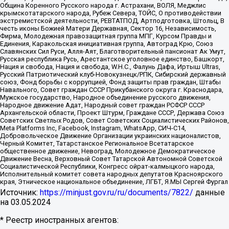
Община Коренного Русского народа г. Астрахани, ВОЛЯ, Меджлис
крымскотатарского народа, Рубеж Севера, ТОЙС, О противодействии
экстремистской деятельности, РЕВТАТПОД, Артподготовка, Штольц, В
честь иконы Божией Матери Державная, Сектор 16, Независимость,
Фирма, Молодежная правозащитная группа МПГ, Курсом Правды и
Единения, Каракольская инициативная группа, Автоград Крю, Союз
Славянских Сил Руси, Алля-Аят, Благотворительный пансионат Ак Умут,
Русская республика Русь, Арестантское уголовное единство, Башкорт,
Нация и свобода, Нация и свобода, W.H.С., Фалунь Дафа, Иртыш Ultras,
Русский Патриотический клуб-Новокузнецк/РПК, Сибирский державный
союз, Фонд борьбы с коррупцией, Фонд защиты прав граждан, Штабы
Навального, Совет граждан СССР Прикубанского округа г. Краснодара,
Мужское государство, Народное объединение русского движения,
Народное движение Адат, Народный совет граждан РСФСР СССР
Архангельской области, Проект Штурм, Граждане СССР, Держава Союз
Советских Светлых Родов, Совет Советских Социалистических Районов,
Meta Platforms Inc, Facebook, Instagram, WhatsApp, СИЧ-С14,
Добровольческое Движение Организации украинских националистов,
Черный Комитет, Татарстанское Региональное Всетатарское
общественное движение, Невоград, Молодежное Демократическое
Движение Весна, Верховный Совет Татарской Автономной Советской
Социалистической Республики, Конгресс ойрат-калмыцкого народа,
Исполнительный комитет совета народных депутатов Красноярского
края, Этническое национальное объединение, ЛГБТ, Я.МЫ Сергей Фургал
Источник:
https://minjust.gov.ru/ru/documents/7822/
данные
на
03.05.2024
* Реестр иностранных агентов: