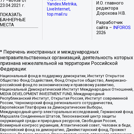
77 –80938 от
И.О. главного
Yandex.Metrika,
23.04.2021 г.
редактора
LiveInternet,
Дорохова Н.В.
top.mail.ru
ПОКАЗАТЬ
БАННЕРНЫЕ
Разработчик
МЕСТА
сайта –
INFOROS
2026
* Перечень иностранных и международных
неправительственных организаций, деятельность которых
признана нежелательной на территории Российской
Федерации:
Национальный фонд в поддержку демократии, Институт Открытое
Общество Фонд Содействия, Фонд Открытое общество, Американо-
российский фонд по экономическому и правовому развитию,
Национальный Демократический Институт Международных Отношений,
MEDIA DEVELOPMENT INVESTMENT FUND, Международный
Республиканский Институт, Открытая Россия, Институт современной
России, Черноморский фонд регионального сотрудничества,
Европейская Платформа за Демократические Выборы,
Международный центр электоральных исследований, Германский фонд
Маршалла Соединенных Штатов, Тихоокеанский центр защиты
окружающей среды и природных ресурсов, Свободная Россия,
Всемирный конгресс украинцев, Атлантический совет, Человек в беде,
Европейский фонд за демократию, Джеймстаунский фонд, Прожект