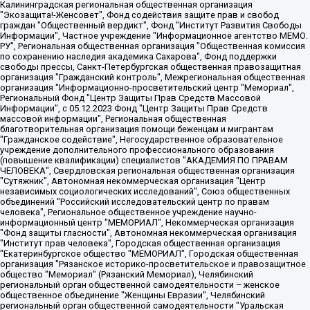
Калининградская региональная общественная организация "Экозащита!-Женсовет", Фонд содействия защите прав и свобод граждан "Общественный вердикт", Фонд "Институт Развития Свободы Информации", Частное учреждение "Информационное агентство МЕМО. РУ", Региональная общественная организация "Общественная комиссия по сохранению наследия академика Сахарова", Фонд поддержки свободы прессы, Санкт-Петербургская общественная правозащитная организация "Гражданский контроль", Межрегиональная общественная организация "Информационно-просветительский центр "Мемориал", Региональный Фонд "Центр Защиты Прав Средств Массовой Информации", с 05.12.2023 Фонд "Центр Защиты Прав Средств массовой информации", Региональная общественная благотворительная организация помощи беженцам и мигрантам "Гражданское содействие", Негосударственное образовательное учреждение дополнительного профессионального образования (повышение квалификации) специалистов "АКАДЕМИЯ ПО ПРАВАМ ЧЕЛОВЕКА", Свердловская региональная общественная организация "Сутяжник", Автономная некоммерческая организация "Центр независимых социологических исследований", Союз общественных объединений "Российский исследовательский центр по правам человека", Региональное общественное учреждение научно-информационный центр "МЕМОРИАЛ", Некоммерческая организация "Фонд защиты гласности", Автономная некоммерческая организация "Институт прав человека", Городская общественная организация "Екатеринбургское общество "МЕМОРИАЛ", Городская общественная организация "Рязанское историко-просветительское и правозащитное общество "Мемориал" (Рязанский Мемориал), Челябинский региональный орган общественной самодеятельности – женское общественное объединение "Женщины Евразии", Челябинский региональный орган общественной самодеятельности "Уральская правозащитная группа", Фонд содействия защите здоровья и социальной справедливости имени Андрея Рылькова, Автономная Некоммерческая Организация "Аналитический Центр Юрия Левады", Автономная некоммерческая организация социальной поддержки населения "Проект Апрель", Региональная общественная организация помощи женщинам и детям, находящимся в кризисной ситуации "Информационно-методический центр "Анна", Фонд содействия развитию массовых коммуникаций и правовому просвещению "Так-так-Так", Фонд содействия устойчивому развитию "Серебряная тайга", Свердловский региональный общественный фонд социальных проектов "Новое время", "Idel.Реалии", Кавказ.Реалии, Крым.Реалии, Телеканал Настоящее Время, Татаро-башкирская служба Радио Свобода (Azatliq Radiosi), Радио Свободная Европа/Радио Свобода (PCE/PC), "Сибирь.Реалии", "Фактограф", Благотворительный фонд помощи осужденным и их семьям, Автономная некоммерческая организация "Институт глобализации и социальных движений", Фонд "В защиту прав заключенных", Частное учреждение "Центр поддержки и содействия развитию средств массовой информации", Пензенский региональный общественный благотворительный фонд "Гражданский союз", "Север.Реалии", Некоммерческая организация Фонд "Правовая инициатива", Общество с ограниченной ответственностью "Радио Свободная Европа/Радио Свобода", Чешское информационное агентство "MEDIUM-ORIENT", Красноярская региональная общественная организация "Мы против СПИДа", Камалягин Денис Николаевич, Маркелов Сергей Евгеньевич, Пономарев Лев Александрович, Савицкая Людмила Алексеевна, Автономная некоммерческая организация "Центр по работе с проблемой насилия "НАСИЛИЮ.НЕТ", Межрегиональный профессиональный союз работников здравоохранения "Альянс врачей", Юридическое лицо, зарегистрированное в Латвийской Республике, SIA "Medusa Project" (регистрационный номер 40103797863, дата регистрации 10.06.2014), Некоммерческая организация "Фонд по борьбе с коррупцией", Автономная некоммерческая организация "Институт права и публичной политики", Баданин Роман Сергеевич, Гликин Максим Александрович, Железнова Мария Михайловна, Лукьянова Юлия Сергеевна, Маетная Елизавета Витальевна, Маняхин Петр Борисович, Чуракова Ольга Владимировна, Ярош Юлия Петровна, Юридическое лицо "The Insider SIA", зарегистрированное в Риге, Латвийская Республика (дата регистрации 26.06.2015), являющееся администратором доменного имени интернет-издания "The Insider SIA", https://theins.ru, Постернак Алексей Евгеньевич, Рубин Михаил Аркадьевич, Анин Роман Александрович, Юридическое лицо Istories fonds, зарегистрированное в Латвийской Республике (регистрационный номер 50008295751, дата регистрации 24.02.2020), Великовский Дмитрий Александрович, Долинина Ирина Николаевна, Мароховская Алеся Алексеевна, Шлейнов Роман Юрьевич, Шмагун Олеся Валентиновна, Общество с ограниченной ответственностью "Альтаир 2021", Общество с ограниченной ответственностью "Вега 2021", Общество с ограниченной ответственностью "Главный редактор 2021", Общество с ограниченной ответственностью "Ромашки монолит", Важенков Артем Валерьевич, Ивановская областная общественная организация "Центр гендерных исследований", Гурман Юрий Альбертович, Медиапроект "ОВД-Инфо", Егоров Владимир Владимирович, Жилинский Владимир Александрович, Общество с ограниченной ответственностью "ЗП", Иванова София Юрьевна, Карезина Инна Павловна, Кильтау Екатерина Викторовна, Петров Алексей Викторович, Пискунов Сергей Евгеньевич, Смирнов Сергей Сергеевич, Тихонов Михаил Сергеевич, Общество с ограниченной ответственностью "ЖУРНАЛИСТ-ИНОСТРАННЫЙ АГЕНТ", Арапова Галина Юрьевна, Вольтская Татьяна Анатольевна, Американская компания "Mason G.E.S. Anonymous Foundation" (США), являющаяся владельцем интернет-издания https://mnews.world/, Компания "Stichting Bellingcat", зарегистрированная в Нидерландах (дата регистрации 11.07.2018), Захаров Андрей Вячеславович, Клепиковская Екатерина Дмитриевна, Общество с ограниченной ответственностью "МЕМО", Перл Роман Александрович, Симонов Евгений Алексеевич, Соловьева Елена Анатольевна, Сотников Даниил Владимирович, Сурначева Елизавета Дмитриевна, Автономная некоммерческая организация по защите прав человека и информированию населения "Якутия – Наше Мнение", Общество с ограниченной ответственностью "Москоу диджитал медиа", с 26.01.2023 Общество с ограниченной ответственностью "Чайка Белые сады", Ветошкина Валерия Валерьевна, Заговора Максим Александрович, Межрегиональное общественное движение "Российская ЛГБТ - сеть", Оленичев Максим Владимирович, Павлов Иван Юрьевич, Скворцова Елена Сергеевна, Общество с ограниченной ответственностью "Как бы инагент", Кочетков Игорь Викторович, Общество с ограниченной ответственностью "Честные выборы", Еланчик Олег Александрович, Общество с ограниченной ответственностью "Нобелевский призыв", Гималова Регина Эмилевна, Григорьев Андрей Валерьевич, Григорьева Алина Александровна, Ассоциация по содействию защите прав призывников, альтернативнослужащих и военнослужащих "Правозащитная группа "Гражданин.Армия.Право", Хисамова Регина Фаритовна, Автономная некоммерческая организация по реализации социально-правовых программ "Лилит", Дальневосточное общественное движение "Маяк", Санкт-Петербургская ЛГБТ-инициативная группа "Выход", Инициативная группа ЛГБТ+ "Реверс", Алексеев Андрей Викторович, Бекбулатова Таисия Львовна, Беляев Иван Михайлович, Владыкина Елена Сергеевна, Гельман Марат Александрович, Никульшина Вероника Юрьевна, Толоконникова Надежда Андреевна, Шендерович Виктор Анатольевич, Общество с ограниченной ответственностью "Данное сообщение", Общество с ограниченной ответственностью Издательский дом "Новая глава", Айнбиндер Александра Александровна, Московский комьюнити-центр для ЛГБТ+инициатив, Благотворительный фонд развития филантропии, Deutsche Welle (Германия, Kurt-Schumacher-Strasse 3, 53113 Bonn), Борзунова Мария Михайловна, Воробьев Виктор Викторович, Голубева Анна Львовна, Константинова Алла Михайловна, Малкова Ирина Владимировна, Мурадов Мурад Абдулгалимович, Осетинская Елизавета Николаевна, Понасенков Евгений Николаевич, Ганапольский Матвей Юрьевич, Киселев Евгений Алексеевич, Борухович Ирина Григорьевна, Дремин Иван Тимофеевич, Дубровский Дмитрий Викторович, Красноярская региональная общественная организация поддержки и развития альтернативных образовательных технологий и межкультурных коммуникаций "ИНТЕРРА", Маяковская Екатерина Алексеевна, Фейгин Марк Захарович, Филимонов Андрей Викторович, Дзугкоева Регина Николаевна, Доброхотов Роман Александрович, Дудь Юрий Александрович, Елкин Сергей Владимирович, Кругликов Кирилл Игоревич, Сабунаева Мария Леонидовна, Семенов Алексей Владимирович, Шаинян Карен Багратович, Шульман Екатерина Михайловна, Асафьев Артур Валерьевич, Вахштайн Виктор Семенович, Венедиктов Алексей Алексеевич, Лушникова Екатерина Евгеньевна, Волков Леонид Михайлович, Невзоров Александр Глебович, Пархоменко Сергей Борисович, Сироткин Ярослав Николаевич, Кара-Мурза Владимир Владимирович, Баранова Наталья Владимировна, Гозман Леонид Яковлевич, Кагарлицкий Борис Юльевич, Климарев Михаил Валерьевич, Милов Владимир Станиславович, Автономная некоммерческая организация Краснодарский центр современного искусства "Типография", Моргенштерн Алишер Тагирович, Соболь Любовь Эдуардовна, Общество с ограниченной ответственностью "ЛИЗА НОРМ", Каспаров Гарри Кимович, Ходорковский Михаил Борисович, Общество с ограниченной ответственностью "Апрельские тезисы", Данилович Ирина Брониславовна, Кашин Олег Владимирович, Петров Николай Владимирович, Пивоваров Алексей Владимирович, Соколов Михаил Владимирович, Цветкова Юлия Владимировна, Чичваркин Евгений Александрович, Комитет против пыток/Команда против пыток, Общество с ограниченной ответственностью "Первый научный", Общество с ограниченной ответственностью "Вертолет и ко", Белоцерковская Вероника Борисовна, Кац Максим Евгеньевич, Лазарева Татьяна Юрьевна, Шаведдинов Руслан Табризович, Яшин Илья Валерьевич, Общество с ограниченной ответственностью "Иноагент ААВ", Алешковский Дмитрий Петрович, Альбац Евгения Марковна, Быков Дмитрий Львович, Галямина Юлия Евгеньевна, Лойко Сергей Леонидович, Мартынов Кирилл Константинович, Медведев Сергей Александрович, Крашенинников Федор Геннадиевич, Гордеева Катерина Вл