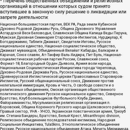
* Перечень общественных объединений и религиозных
организаций в отношении которых судом принято
вступившее в законную силу решение о ликвидации или
запрете деятельности:
Национал-большевистская партия, ВЕК РА, Рада земли Кубанской
Духовно Родовой Державы Русь, Община Духовного Управления
Асгардской Веси Беловодья, Славянская Община Капища Веды Перуна,
Мужская Духовная Семинария Староверов-Инглингов, Нурджулар, К
Богодержавию, Таблиги Джамаат, Свидетели Иеговы, Русское
национальное единство, Национал-социалистическое общество,
Джамаат мувахидов, Объединенный Вилайат Кабарды, Балкарии и
Карачая, Союз славян, Ат-Такфир Валь-Хиджра, Пит Буль, Национал-
социалистическая рабочая партия России, Славянский союз,
Формат-18, Благородный Орден Дьявола, Армия воли народа,
Национальная Социалистическая Инициатива города Череповца,
Духовно-Родовая Держава Русь, Русское национальное единство,
Древнерусской Инглистической церкви Православных Староверов-
Инглингов, Русский общенациональный союз, Движение против
нелегальной иммиграции, Кровь и Честь, О свободе совести и о
религиозных объединениях, Омская организация общественного
политического движения Русское национальное единство, Северное
Братство, Клуб Болельщиков Футбольного Клуба Динамо,
Файзрахманисты, Мусульманская религиозная организация п.
Боровский, Община Коренного Русского народа Щелковского района,
Правый сектор, УНА - УНСО, Украинская повстанческая армия, Тризуб
им. Степана Бандеры, Братство, Белый Крест, Misanthropic division,
Религиозное объединение последователей инглиизма, Народная
Социальная Инициатива, TulaSkins, Этнополитическое объединение
Русские, Русское национальное объединение Атака, Мечеть Мирмамеда,