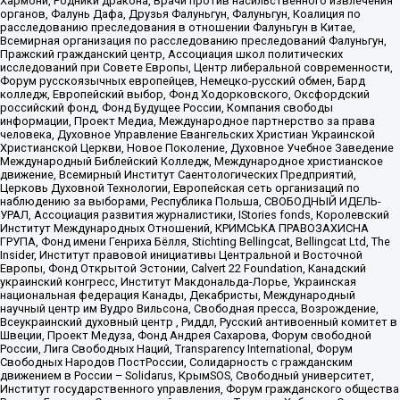
Хармони, Родники дракона, Врачи против насильственного извлечения
органов, Фалунь Дафа, Друзья Фалуньгун, Фалуньгун, Коалиция по
расследованию преследования в отношении Фалуньгун в Китае,
Всемирная организация по расследованию преследований Фалуньгун,
Пражский гражданский центр, Ассоциация школ политических
исследований при Совете Европы, Центр либеральной современности,
Форум русскоязычных европейцев, Немецко-русский обмен, Бард
колледж, Европейский выбор, Фонд Ходорковского, Оксфордский
российский фонд, Фонд Будущее России, Компания свободы
информации, Проект Медиа, Международное партнерство за права
человека, Духовное Управление Евангельских Христиан Украинской
Христианской Церкви, Новое Поколение, Духовное Учебное Заведение
Международный Библейский Колледж, Международное христианское
движение, Всемирный Институт Саентологических Предприятий,
Церковь Духовной Технологии, Европейская сеть организаций по
наблюдению за выборами, Республика Польша, СВОБОДНЫЙ ИДЕЛЬ-
УРАЛ, Ассоциация развития журналистики, IStories fonds, Королевский
Институт Международных Отношений, КРИМСЬКА ПРАВОЗАХИСНА
ГРУПА, Фонд имени Генриха Бёлля, Stichting Bellingcat, Bellingcat Ltd, The
Insider, Институт правовой инициативы Центральной и Восточной
Европы, Фонд Открытой Эстонии, Calvert 22 Foundation, Канадский
украинский конгресс, Институт Макдональда-Лорье, Украинская
национальная федерация Канады, Декабристы, Международный
научный центр им Вудро Вильсона, Свободная пресса, Возрождение,
Всеукраинский духовный центр , Риддл, Русский антивоенный комитет в
Швеции, Проект Медуза, Фонд Андрея Сахарова, Форум свободной
России, Лига Свободных Наций, Transparеncy International, Форум
Свободных Народов ПостРоссии, Солидарность с гражданским
движением в России – Solidarus, КрымSOS, Свободный университет,
Институт государственного управления, Форум гражданского общества