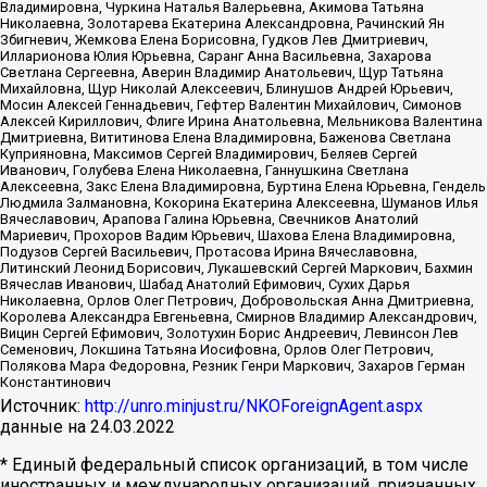
Владимировна, Чуркина Наталья Валерьевна, Акимова Татьяна
Николаевна, Золотарева Екатерина Александровна, Рачинский Ян
Збигневич, Жемкова Елена Борисовна, Гудков Лев Дмитриевич,
Илларионова Юлия Юрьевна, Саранг Анна Васильевна, Захарова
Светлана Сергеевна, Аверин Владимир Анатольевич, Щур Татьяна
Михайловна, Щур Николай Алексеевич, Блинушов Андрей Юрьевич,
Мосин Алексей Геннадьевич, Гефтер Валентин Михайлович, Симонов
Алексей Кириллович, Флиге Ирина Анатольевна, Мельникова Валентина
Дмитриевна, Вититинова Елена Владимировна, Баженова Светлана
Куприяновна, Максимов Сергей Владимирович, Беляев Сергей
Иванович, Голубева Елена Николаевна, Ганнушкина Светлана
Алексеевна, Закс Елена Владимировна, Буртина Елена Юрьевна, Гендель
Людмила Залмановна, Кокорина Екатерина Алексеевна, Шуманов Илья
Вячеславович, Арапова Галина Юрьевна, Свечников Анатолий
Мариевич, Прохоров Вадим Юрьевич, Шахова Елена Владимировна,
Подузов Сергей Васильевич, Протасова Ирина Вячеславовна,
Литинский Леонид Борисович, Лукашевский Сергей Маркович, Бахмин
Вячеслав Иванович, Шабад Анатолий Ефимович, Сухих Дарья
Николаевна, Орлов Олег Петрович, Добровольская Анна Дмитриевна,
Королева Александра Евгеньевна, Смирнов Владимир Александрович,
Вицин Сергей Ефимович, Золотухин Борис Андреевич, Левинсон Лев
Семенович, Локшина Татьяна Иосифовна, Орлов Олег Петрович,
Полякова Мара Федоровна, Резник Генри Маркович, Захаров Герман
Константинович
Источник:
http://unro.minjust.ru/NKOForeignAgent.aspx
данные на
24.03.2022
* Единый федеральный список организаций, в том числе
иностранных и международных организаций, признанных