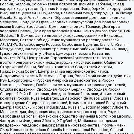
Россия, Беллона, Союз жителей островов Тисима и Хабомаи, Съезд
народных депутатов, Гринпис Интернешнл, Фонд борьбы с коррупцией
Инк, Завет церквей TCCN, Агора, Всемирный фонд природы, BDR Novaja
Gazeta-Europe, Алтай проект, Образовательный дом прав человека
Чернигов, Фонд Дом Прав Человека, Белорусский дом прав человека
имени Бориса Звозскова, Дом прав человека Тбилиси, Дом прав
человека Ереван, Дом прав человека Крым, Центр дикого лосося, TVR
Studios, ТВ Дождь, Центр европейских исследований им Вилфрида
Мартенса, Сетевое объединение журналистов расследователей,
АЛЛАТРА, За свободную Россию, Свободная Бурятия, Uralic, UnKremlin,
Международная федерация транспортных рабочих, ИстЧам Финланд,
Гудзоновский институт, Фонд Демократического Развития,
Комитет-2024, Центрально-Европейский университет, Центр
восточноевропейских и международных исследований, Общество
Сторожевой башни, Библии и трактатов Свидетелей Иеговы,
Гражданский Совет, Центр анализа европейской политики,
Академическая сеть Восточная Европа, Российский комитет действия,
РЭНД корпорейшн, Русская Америка за демократию в России,
Настоящая Россия, Глобальная сеть журналистов-расследователей,
Служба поддержки, Свободная Россия Берлин, Свободная Россия
Северный Рейн-Вестфалия, Фонд глобальной помощи, Антивоенный
комитет России, Russie-Libertes, La Asocicion de Rusos Libres, Союз за
возвращение Северных территорий, Крымскотатарский Ресурсный
Центр, Глобальный союз IndustriALL, Russian Election Monitor, Article 19,
Мнение медиа, Федерация анархического черного креста, Радио
Свободная Европа, Германское общество изучения Восточной Европы,
Фонд имени Фридриха Эберта, XZ gGmbH, Мобильная академия
поддержки гендерной демократии и миротворчества, Форум имени
Льва Копелева, American Councils for International Education, Cultural