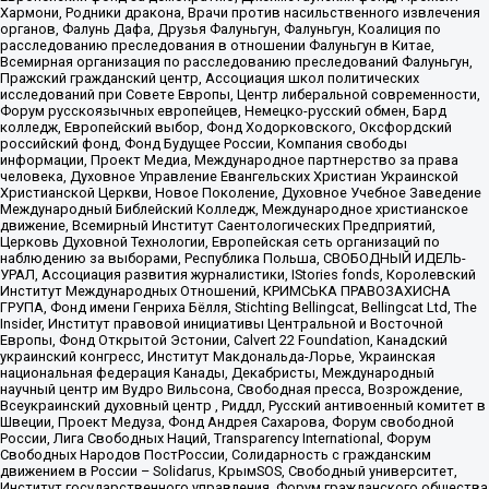
Хармони, Родники дракона, Врачи против насильственного извлечения
органов, Фалунь Дафа, Друзья Фалуньгун, Фалуньгун, Коалиция по
расследованию преследования в отношении Фалуньгун в Китае,
Всемирная организация по расследованию преследований Фалуньгун,
Пражский гражданский центр, Ассоциация школ политических
исследований при Совете Европы, Центр либеральной современности,
Форум русскоязычных европейцев, Немецко-русский обмен, Бард
колледж, Европейский выбор, Фонд Ходорковского, Оксфордский
российский фонд, Фонд Будущее России, Компания свободы
информации, Проект Медиа, Международное партнерство за права
человека, Духовное Управление Евангельских Христиан Украинской
Христианской Церкви, Новое Поколение, Духовное Учебное Заведение
Международный Библейский Колледж, Международное христианское
движение, Всемирный Институт Саентологических Предприятий,
Церковь Духовной Технологии, Европейская сеть организаций по
наблюдению за выборами, Республика Польша, СВОБОДНЫЙ ИДЕЛЬ-
УРАЛ, Ассоциация развития журналистики, IStories fonds, Королевский
Институт Международных Отношений, КРИМСЬКА ПРАВОЗАХИСНА
ГРУПА, Фонд имени Генриха Бёлля, Stichting Bellingcat, Bellingcat Ltd, The
Insider, Институт правовой инициативы Центральной и Восточной
Европы, Фонд Открытой Эстонии, Calvert 22 Foundation, Канадский
украинский конгресс, Институт Макдональда-Лорье, Украинская
национальная федерация Канады, Декабристы, Международный
научный центр им Вудро Вильсона, Свободная пресса, Возрождение,
Всеукраинский духовный центр , Риддл, Русский антивоенный комитет в
Швеции, Проект Медуза, Фонд Андрея Сахарова, Форум свободной
России, Лига Свободных Наций, Transparеncy International, Форум
Свободных Народов ПостРоссии, Солидарность с гражданским
движением в России – Solidarus, КрымSOS, Свободный университет,
Институт государственного управления, Форум гражданского общества