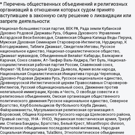
* Перечень общественных объединений и религиозных
организаций в отношении которых судом принято
вступившее в законную силу решение о ликвидации или
запрете деятельности:
Национал-большевистская партия, ВЕК РА, Рада земли Кубанской
Духовно Родовой Державы Русь, Община Духовного Управления
Асгардской Веси Беловодья, Славянская Община Капища Веды Перуна,
Мужская Духовная Семинария Староверов-Инглингов, Нурджулар, К
Богодержавию, Таблиги Джамаат, Свидетели Иеговы, Русское
национальное единство, Национал-социалистическое общество,
Джамаат мувахидов, Объединенный Вилайат Кабарды, Балкарии и
Карачая, Союз славян, Ат-Такфир Валь-Хиджра, Пит Буль, Национал-
социалистическая рабочая партия России, Славянский союз,
Формат-18, Благородный Орден Дьявола, Армия воли народа,
Национальная Социалистическая Инициатива города Череповца,
Духовно-Родовая Держава Русь, Русское национальное единство,
Древнерусской Инглистической церкви Православных Староверов-
Инглингов, Русский общенациональный союз, Движение против
нелегальной иммиграции, Кровь и Честь, О свободе совести и о
религиозных объединениях, Омская организация общественного
политического движения Русское национальное единство, Северное
Братство, Клуб Болельщиков Футбольного Клуба Динамо,
Файзрахманисты, Мусульманская религиозная организация п.
Боровский, Община Коренного Русского народа Щелковского района,
Правый сектор, УНА - УНСО, Украинская повстанческая армия, Тризуб
им. Степана Бандеры, Братство, Белый Крест, Misanthropic division,
Религиозное объединение последователей инглиизма, Народная
Социальная Инициатива, TulaSkins, Этнополитическое объединение