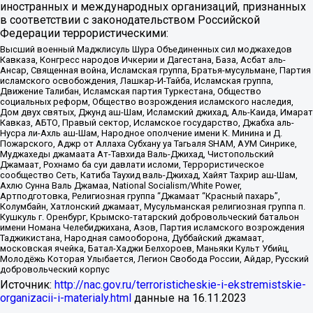
иностранных и международных организаций, признанных
в соответствии с законодательством Российской
Федерации террористическими:
Высший военный Маджлисуль Шура Объединенных сил моджахедов
Кавказа, Конгресс народов Ичкерии и Дагестана, База, Асбат аль-
Ансар, Священная война, Исламская группа, Братья-мусульмане, Партия
исламского освобождения, Лашкар-И-Тайба, Исламская группа,
Движение Талибан, Исламская партия Туркестана, Общество
социальных реформ, Общество возрождения исламского наследия,
Дом двух святых, Джунд аш-Шам, Исламский джихад, Аль-Каида, Имарат
Кавказ, АБТО, Правый сектор, Исламское государство, Джабха аль-
Нусра ли-Ахль аш-Шам, Народное ополчение имени К. Минина и Д.
Пожарского, Аджр от Аллаха Субхану уа Тагьаля SHAM, АУМ Синрике,
Муджахеды джамаата Ат-Тавхида Валь-Джихад, Чистопольский
Джамаат, Рохнамо ба суи давлати исломи, Террористическое
сообщество Сеть, Катиба Таухид валь-Джихад, Хайят Тахрир аш-Шам,
Ахлю Сунна Валь Джамаа, National Socialism/White Power,
Артподготовка, Религиозная группа “Джамаат “Красный пахарь”,
Колумбайн, Хатлонский джамаат, Мусульманская религиозная группа п.
Кушкуль г. Оренбург, Крымско-татарский добровольческий батальон
имени Номана Челебиджихана, Азов, Партия исламского возрождения
Таджикистана, Народная самооборона, Дуббайский джамаат,
московская ячейка, Батал-Хаджи Белхороев, Маньяки Культ Убийц,
Молодёжь Которая Улыбается, Легион Свобода России, Айдар, Русский
добровольческий корпус
Источник:
http://nac.gov.ru/terroristicheskie-i-ekstremistskie-
organizacii-i-materialy.html
данные на
16.11.2023