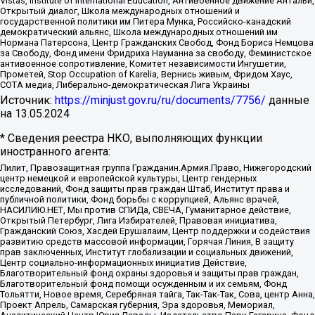
Vistas, Institute of International Education, Антивоенное движение Антальи,
Открытый диалог, Школа международных отношений и
государственной политики им Питера Мунка, Российско-канадский
демократический альянс, Школа международных отношений им
Нормана Патерсона, Центр Гражданских Свобод, Фонд Бориса Немцова
за Свободу, Фонд имени Фридриха Науманна за свободу, Феминистское
антивоенное сопротивление, Комитет независимости Ингушетии,
Прометей, Stop Occupation of Karelia, Вернись живым, Фридом Хаус,
СОТА медиа, Либерально-демократическая Лига Украины
Источник:
https://minjust.gov.ru/ru/documents/7756/
данные
на
13.05.2024
* Сведения реестра НКО, выполняющих функции
иностранного агента:
Лилит, Правозащитная группа Гражданин.Армия.Право, Нижегородский
центр немецкой и европейской культуры, Центр гендерных
исследований, Фонд защиты прав граждан Штаб, Институт права и
публичной политики, Фонд борьбы с коррупцией, Альянс врачей,
НАСИЛИЮ.НЕТ, Мы против СПИДа, СВЕЧА, Гуманитарное действие,
Открытый Петербург, Лига Избирателей, Правовая инициатива,
Гражданский Союз, Хасдей Ерушалаим, Центр поддержки и содействия
развитию средств массовой информации, Горячая Линия, В защиту
прав заключенных, Институт глобализации и социальных движений,
Центр социально-информационных инициатив Действие,
Благотворительный фонд охраны здоровья и защиты прав граждан,
Благотворительный фонд помощи осужденным и их семьям, Фонд
Тольятти, Новое время, Серебряная тайга, Так-Так-Так, Сова, центр Анна,
Проект Апрель, Самарская губерния, Эра здоровья, Мемориал,