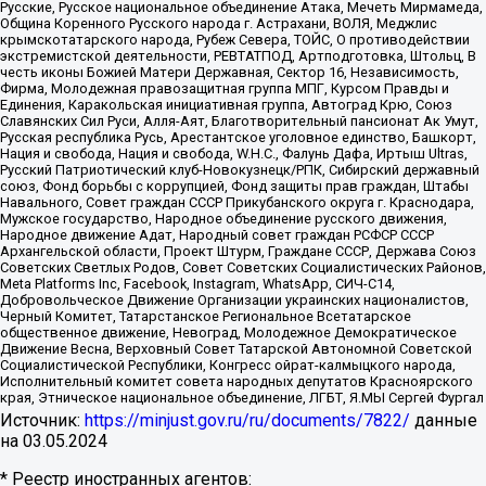
Русские, Русское национальное объединение Атака, Мечеть Мирмамеда,
Община Коренного Русского народа г. Астрахани, ВОЛЯ, Меджлис
крымскотатарского народа, Рубеж Севера, ТОЙС, О противодействии
экстремистской деятельности, РЕВТАТПОД, Артподготовка, Штольц, В
честь иконы Божией Матери Державная, Сектор 16, Независимость,
Фирма, Молодежная правозащитная группа МПГ, Курсом Правды и
Единения, Каракольская инициативная группа, Автоград Крю, Союз
Славянских Сил Руси, Алля-Аят, Благотворительный пансионат Ак Умут,
Русская республика Русь, Арестантское уголовное единство, Башкорт,
Нация и свобода, Нация и свобода, W.H.С., Фалунь Дафа, Иртыш Ultras,
Русский Патриотический клуб-Новокузнецк/РПК, Сибирский державный
союз, Фонд борьбы с коррупцией, Фонд защиты прав граждан, Штабы
Навального, Совет граждан СССР Прикубанского округа г. Краснодара,
Мужское государство, Народное объединение русского движения,
Народное движение Адат, Народный совет граждан РСФСР СССР
Архангельской области, Проект Штурм, Граждане СССР, Держава Союз
Советских Светлых Родов, Совет Советских Социалистических Районов,
Meta Platforms Inc, Facebook, Instagram, WhatsApp, СИЧ-С14,
Добровольческое Движение Организации украинских националистов,
Черный Комитет, Татарстанское Региональное Всетатарское
общественное движение, Невоград, Молодежное Демократическое
Движение Весна, Верховный Совет Татарской Автономной Советской
Социалистической Республики, Конгресс ойрат-калмыцкого народа,
Исполнительный комитет совета народных депутатов Красноярского
края, Этническое национальное объединение, ЛГБТ, Я.МЫ Сергей Фургал
Источник:
https://minjust.gov.ru/ru/documents/7822/
данные
на
03.05.2024
* Реестр иностранных агентов: