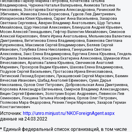
Пислакова-Паркер Марина Петровна, Кочеткова Татьяна
Владимировна, Чуркина Наталья Валерьевна, Акимова Татьяна
Николаевна, Золотарева Екатерина Александровна, Рачинский Ян
Збигневич, Жемкова Елена Борисовна, Гудков Лев Дмитриевич,
Илларионова Юлия Юрьевна, Саранг Анна Васильевна, Захарова
Светлана Сергеевна, Аверин Владимир Анатольевич, Щур Татьяна
Михайловна, Щур Николай Алексеевич, Блинушов Андрей Юрьевич,
Мосин Алексей Геннадьевич, Гефтер Валентин Михайлович, Симонов
Алексей Кириллович, Флиге Ирина Анатольевна, Мельникова Валентина
Дмитриевна, Вититинова Елена Владимировна, Баженова Светлана
Куприяновна, Максимов Сергей Владимирович, Беляев Сергей
Иванович, Голубева Елена Николаевна, Ганнушкина Светлана
Алексеевна, Закс Елена Владимировна, Буртина Елена Юрьевна, Гендель
Людмила Залмановна, Кокорина Екатерина Алексеевна, Шуманов Илья
Вячеславович, Арапова Галина Юрьевна, Свечников Анатолий
Мариевич, Прохоров Вадим Юрьевич, Шахова Елена Владимировна,
Подузов Сергей Васильевич, Протасова Ирина Вячеславовна,
Литинский Леонид Борисович, Лукашевский Сергей Маркович, Бахмин
Вячеслав Иванович, Шабад Анатолий Ефимович, Сухих Дарья
Николаевна, Орлов Олег Петрович, Добровольская Анна Дмитриевна,
Королева Александра Евгеньевна, Смирнов Владимир Александрович,
Вицин Сергей Ефимович, Золотухин Борис Андреевич, Левинсон Лев
Семенович, Локшина Татьяна Иосифовна, Орлов Олег Петрович,
Полякова Мара Федоровна, Резник Генри Маркович, Захаров Герман
Константинович
Источник:
http://unro.minjust.ru/NKOForeignAgent.aspx
данные на
24.03.2022
* Единый федеральный список организаций, в том числе