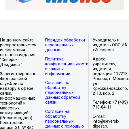
На данном сайте
Порядок обработки
Учредитель и
распространяется
персональных
издатель ООО ИА
информация
данных
«Инфорос».
сетевого издания
Политика
Адрес
"Северск-
конфиденциальности
учредителя,
Дайджест".
и защиты
издателя,
Зарегистрировано
информации
редакции: 117218,
Федеральной
Россия, г. Москва,
Согласие на
службой по
ул.
обработку
надзору в сфере
Кржижановского,
персональных
связи,
д.13, кор. 2
данных обратной
информационных
связи
Телефон: +7 (495)
технологий и
718-84-11
массовых
Согласие на
коммуникаций
обработку
E-mail:
(Роскомнадзор).
персональных
info@seversk-
Реестровая
данных с помощью
digest.ru
запись ЭЛ № ФС