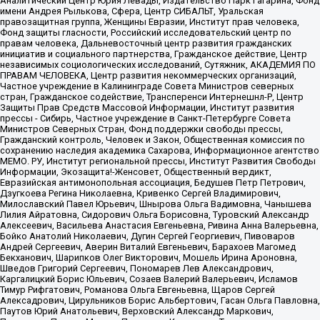
Аналитический Центр Юрия Левады, Издательство Парк Гагарина, Фонд
имени Андрея Рылькова, Сфера, Центр СИБАЛЬТ, Уральская
правозащитная группа, Женщины Евразии, Институт прав человека,
Фонд защиты гласности, Российский исследовательский центр по
правам человека, Дальневосточный центр развития гражданских
инициатив и социального партнерства, Гражданское действие, Центр
независимых социологических исследований, Сутяжник, АКАДЕМИЯ ПО
ПРАВАМ ЧЕЛОВЕКА, Центр развития некоммерческих организаций,
Частное учреждение в Калининграде Совета Министров северных
стран, Гражданское содействие, Трансперенси Интернешнл-Р, Центр
Защиты Прав Средств Массовой Информации, Институт развития
прессы - Сибирь, Частное учреждение в Санкт-Петербурге Совета
Министров Северных Стран, Фонд поддержки свободы прессы,
Гражданский контроль, Человек и Закон, Общественная комиссия по
сохранению наследия академика Сахарова, Информационное агентство
МЕМО. РУ, Институт региональной прессы, Институт Развития Свободы
Информации, Экозащита!-Женсовет, Общественный вердикт,
Евразийская антимонопольная ассоциация, Бедушев Петр Петрович,
Дзугкоева Регина Николаевна, Кривенко Сергей Владимирович,
Милославский Павел Юрьевич, Шнырова Ольга Вадимовна, Чанышева
Лилия Айратовна, Сидорович Ольга Борисовна, Туровский Александр
Алексеевич, Васильева Анастасия Евгеньевна, Ривина Анна Валерьевна,
Бойко Анатолий Николаевич, Дугин Сергей Георгиевич, Пивоваров
Андрей Сергеевич, Аверин Виталий Евгеньевич, Барахоев Магомед
Бекханович, Шарипков Олег Викторович, Мошель Ирина Ароновна,
Шведов Григорий Сергеевич, Пономарев Лев Александрович,
Каргалицкий Борис Юльевич, Созаев Валерий Валерьевич, Исламов
Тимур Рифгатович, Романова Ольга Евгеньевна, Щаров Сергей
Алексадрович, Цирульников Борис Альбертович, Гасан Ольга Павловна,
Паутов Юрий Анатольевич, Верховский Александр Маркович,