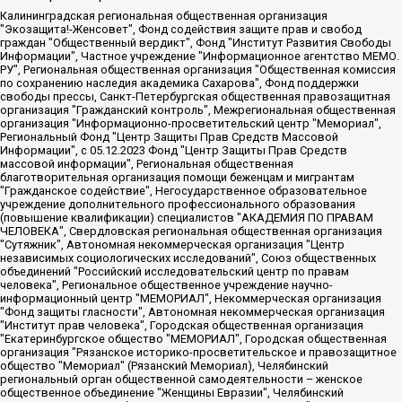
Калининградская региональная общественная организация "Экозащита!-Женсовет", Фонд содействия защите прав и свобод граждан "Общественный вердикт", Фонд "Институт Развития Свободы Информации", Частное учреждение "Информационное агентство МЕМО. РУ", Региональная общественная организация "Общественная комиссия по сохранению наследия академика Сахарова", Фонд поддержки свободы прессы, Санкт-Петербургская общественная правозащитная организация "Гражданский контроль", Межрегиональная общественная организация "Информационно-просветительский центр "Мемориал", Региональный Фонд "Центр Защиты Прав Средств Массовой Информации", с 05.12.2023 Фонд "Центр Защиты Прав Средств массовой информации", Региональная общественная благотворительная организация помощи беженцам и мигрантам "Гражданское содействие", Негосударственное образовательное учреждение дополнительного профессионального образования (повышение квалификации) специалистов "АКАДЕМИЯ ПО ПРАВАМ ЧЕЛОВЕКА", Свердловская региональная общественная организация "Сутяжник", Автономная некоммерческая организация "Центр независимых социологических исследований", Союз общественных объединений "Российский исследовательский центр по правам человека", Региональное общественное учреждение научно-информационный центр "МЕМОРИАЛ", Некоммерческая организация "Фонд защиты гласности", Автономная некоммерческая организация "Институт прав человека", Городская общественная организация "Екатеринбургское общество "МЕМОРИАЛ", Городская общественная организация "Рязанское историко-просветительское и правозащитное общество "Мемориал" (Рязанский Мемориал), Челябинский региональный орган общественной самодеятельности – женское общественное объединение "Женщины Евразии", Челябинский региональный орган общественной самодеятельности "Уральская правозащитная группа", Фонд содействия защите здоровья и социальной справедливости имени Андрея Рылькова, Автономная Некоммерческая Организация "Аналитический Центр Юрия Левады", Автономная некоммерческая организация социальной поддержки населения "Проект Апрель", Региональная общественная организация помощи женщинам и детям, находящимся в кризисной ситуации "Информационно-методический центр "Анна", Фонд содействия развитию массовых коммуникаций и правовому просвещению "Так-так-Так", Фонд содействия устойчивому развитию "Серебряная тайга", Свердловский региональный общественный фонд социальных проектов "Новое время", "Idel.Реалии", Кавказ.Реалии, Крым.Реалии, Телеканал Настоящее Время, Татаро-башкирская служба Радио Свобода (Azatliq Radiosi), Радио Свободная Европа/Радио Свобода (PCE/PC), "Сибирь.Реалии", "Фактограф", Благотворительный фонд помощи осужденным и их семьям, Автономная некоммерческая организация "Институт глобализации и социальных движений", Фонд "В защиту прав заключенных", Частное учреждение "Центр поддержки и содействия развитию средств массовой информации", Пензенский региональный общественный благотворительный фонд "Гражданский союз", "Север.Реалии", Некоммерческая организация Фонд "Правовая инициатива", Общество с ограниченной ответственностью "Радио Свободная Европа/Радио Свобода", Чешское информационное агентство "MEDIUM-ORIENT", Красноярская региональная общественная организация "Мы против СПИДа", Камалягин Денис Николаевич, Маркелов Сергей Евгеньевич, Пономарев Лев Александрович, Савицкая Людмила Алексеевна, Автономная некоммерческая организация "Центр по работе с проблемой насилия "НАСИЛИЮ.НЕТ", Межрегиональный профессиональный союз работников здравоохранения "Альянс врачей", Юридическое лицо, зарегистрированное в Латвийской Республике, SIA "Medusa Project" (регистрационный номер 40103797863, дата регистрации 10.06.2014), Некоммерческая организация "Фонд по борьбе с коррупцией", Автономная некоммерческая организация "Институт права и публичной политики", Баданин Роман Сергеевич, Гликин Максим Александрович, Железнова Мария Михайловна, Лукьянова Юлия Сергеевна, Маетная Елизавета Витальевна, Маняхин Петр Борисович, Чуракова Ольга Владимировна, Ярош Юлия Петровна, Юридическое лицо "The Insider SIA", зарегистрированное в Риге, Латвийская Республика (дата регистрации 26.06.2015), являющееся администратором доменного имени интернет-издания "The Insider SIA", https://theins.ru, Постернак Алексей Евгеньевич, Рубин Михаил Аркадьевич, Анин Роман Александрович, Юридическое лицо Istories fonds, зарегистрированное в Латвийской Республике (регистрационный номер 50008295751, дата регистрации 24.02.2020), Великовский Дмитрий Александрович, Долинина Ирина Николаевна, Мароховская Алеся Алексеевна, Шлейнов Роман Юрьевич, Шмагун Олеся Валентиновна, Общество с ограниченной ответственностью "Альтаир 2021", Общество с ограниченной ответственностью "Вега 2021", Общество с ограниченной ответственностью "Главный редактор 2021", Общество с ограниченной ответственностью "Ромашки монолит", Важенков Артем Валерьевич, Ивановская областная общественная организация "Центр гендерных исследований", Гурман Юрий Альбертович, Медиапроект "ОВД-Инфо", Егоров Владимир Владимирович, Жилинский Владимир Александрович, Общество с ограниченной ответственностью "ЗП", Иванова София Юрьевна, Карезина Инна Павловна, Кильтау Екатерина Викторовна, Петров Алексей Викторович, Пискунов Сергей Евгеньевич, Смирнов Сергей Сергеевич, Тихонов Михаил Сергеевич, Общество с ограниченной ответственностью "ЖУРНАЛИСТ-ИНОСТРАННЫЙ АГЕНТ", Арапова Галина Юрьевна, Вольтская Татьяна Анатольевна, Американская компания "Mason G.E.S. Anonymous Foundation" (США), являющаяся владельцем интернет-издания https://mnews.world/, Компания "Stichting Bellingcat", зарегистрированная в Нидерландах (дата регистрации 11.07.2018), Захаров Андрей Вячеславович, Клепиковская Екатерина Дмитриевна, Общество с ограниченной ответственностью "МЕМО", Перл Роман Александрович, Симонов Евгений Алексеевич, Соловьева Елена Анатольевна, Сотников Даниил Владимирович, Сурначева Елизавета Дмитриевна, Автономная некоммерческая организация по защите прав человека и информированию населения "Якутия – Наше Мнение", Общество с ограниченной ответственностью "Москоу диджитал медиа", с 26.01.2023 Общество с ограниченной ответственностью "Чайка Белые сады", Ветошкина Валерия Валерьевна, Заговора Максим Александрович, Межрегиональное общественное движение "Российская ЛГБТ - сеть", Оленичев Максим Владимирович, Павлов Иван Юрьевич, Скворцова Елена Сергеевна, Общество с ограниченной ответственностью "Как бы инагент", Кочетков Игорь Викторович, Общество с ограниченной ответственностью "Честные выборы", Еланчик Олег Александрович, Общество с ограниченной ответственностью "Нобелевский призыв", Гималова Регина Эмилевна, Григорьев Андрей Валерьевич, Григорьева Алина Александровна, Ассоциация по содействию защите прав призывников, альтернативнослужащих и военнослужащих "Правозащитная группа "Гражданин.Армия.Право", Хисамова Регина Фаритовна, Автономная некоммерческая организация по реализации социально-правовых программ "Лилит", Дальневосточное общественное движение "Маяк", Санкт-Петербургская ЛГБТ-инициативная группа "Выход", Инициативная группа ЛГБТ+ "Реверс", Алексеев Андрей Викторович, Бекбулатова Таисия Львовна, Беляев Иван Михайлович, Владыкина Елена Сергеевна, Гельман Марат Александрович, Никульшина Вероника Юрьевна, Толоконникова Надежда Андреевна, Шендерович Виктор Анатольевич, Общество с ограниченной ответственностью "Данное сообщение", Общество с ограниченной ответственностью Издательский дом "Новая глава", Айнбиндер Александра Александровна, Московский комьюнити-центр для ЛГБТ+инициатив, Благотворительный фонд развития филантропии, Deutsche Welle (Германия, Kurt-Schumacher-Strasse 3, 53113 Bonn), Борзунова Мария Михайловна, Воробьев Виктор Викторович, Голубева Анна Львовна, Константинова Алла Михайловна, Малкова Ирина Владимировна, Мурадов Мурад Абдулгалимович, Осетинская Елизавета Николаевна, Понасенков Евгений Николаевич, Ганапольский Матвей Юрьевич, Киселев Евгений Алексеевич, Борухович Ирина Григорьевна, Дремин Иван Тимофеевич, Дубровский Дмитрий Викторович, Красноярская региональная общественная организация поддержки и развития альтернативных образовательных технологий и межкультурных коммуникаций "ИНТЕРРА", Маяковская Екатерина Алексеевна, Фейгин Марк Захарович, Филимонов Андрей Викторович, Дзугкоева Регина Николаевна, Доброхотов Роман Александрович, Дудь Юрий Александрович, Елкин Сергей Владимирович, Кругликов Кирилл Игоревич, Сабунаева Мария Леонидовна, Семенов Алексей Владимирович, Шаинян Карен Багратович, Шульман Екатерина Михайловна, Асафьев Артур Валерьевич, Вахштайн Виктор Семенович, Венедиктов Алексей Алексеевич, Лушникова Екатерина Евгеньевна, Волков Леонид Михайлович, Невзоров Александр Глебович, Пархоменко Сергей Борисович, Сироткин Ярослав Николаевич, Кара-Мурза Владимир Владимирович, Баранова Наталья Владимировна, Гозман Леонид Яковлевич, Кагарлицкий Борис Юльевич, Климарев Михаил Валерьевич, Милов Владимир Станиславович, Автономная некоммерческая организация Краснодарский центр современного искусства "Типография", Моргенштерн Алишер Тагирович, Соболь Любовь Эдуардовна, Общество с ограниченной ответственностью "ЛИЗА НОРМ", Каспаров Гарри Кимович, Ходорковский Михаил Борисович, Общество с ограниченной ответственностью "Апрельские тезисы", Данилович Ирина Брониславовна, Кашин Олег Владимирович, Петров Николай Владимирович, Пивоваров Алексей Владимирович, Соколов Михаил Владимирович, Цветкова Юлия Владимировна, Чичваркин Евгений Александрович, Комитет против пыток/Команда против пыток, Общество с ограниченной ответственностью "Первый научный", Общество с ограниченной ответственностью "Вертолет и ко", Белоцерковская Вероника Борисовна, Кац Максим Евгеньевич, Лазарева Татьяна Юрьевна, Шаведдинов Руслан Табризович, Яшин Илья Валерьевич, Общество с ограниченной ответственностью "Иноагент ААВ", Алешковский Дмитрий Петрович, Альбац Евгения Марковна, Быков Дмитрий Львович, Галямина Юлия Евгеньевна, Лойко Сергей Леонидович, Мартынов Кирилл Константинович, Медведев Сергей Александрович, Крашенинников Федор Геннадиевич, Гордеева Катерина Вл