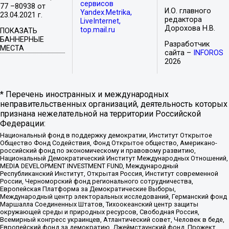
сервисов
77 –80938 от
И.О. главного
Yandex.Metrika,
23.04.2021 г.
редактора
LiveInternet,
Дорохова Н.В.
top.mail.ru
ПОКАЗАТЬ
БАННЕРНЫЕ
Разработчик
МЕСТА
сайта –
INFOROS
2026
* Перечень иностранных и международных
неправительственных организаций, деятельность которых
признана нежелательной на территории Российской
Федерации:
Национальный фонд в поддержку демократии, Институт Открытое
Общество Фонд Содействия, Фонд Открытое общество, Американо-
российский фонд по экономическому и правовому развитию,
Национальный Демократический Институт Международных Отношений,
MEDIA DEVELOPMENT INVESTMENT FUND, Международный
Республиканский Институт, Открытая Россия, Институт современной
России, Черноморский фонд регионального сотрудничества,
Европейская Платформа за Демократические Выборы,
Международный центр электоральных исследований, Германский фонд
Маршалла Соединенных Штатов, Тихоокеанский центр защиты
окружающей среды и природных ресурсов, Свободная Россия,
Всемирный конгресс украинцев, Атлантический совет, Человек в беде,
Европейский фонд за демократию, Джеймстаунский фонд, Прожект