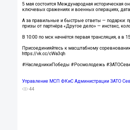
5 мая состоится Международная историческая онл
ключевых сражениях и военных операциях, дата
А за правильные и быстрые ответы — подарки: пр
призы от партнёра «Другое дело» — инстакс, кол
В 10:00 по мск начнётся первая трансляция, а в 
Присоединияйтесь к масштабному соревнованию и
https://vk.cc/cWa3qh
#НаследникиПобеды #Росмолодежь #ЗАТОСев
Управление МСП ФКиС Администрации ЗАТО Се
44