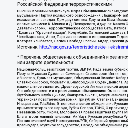
Российской Федерации террористическими:
Высший военный Маджлисуль Шура Объединенных сил моджахедо
мусульмане, Партия исламского освобождения, Лашкар-И-Тай
исламского наследия, Дом двух святых, Джунд аш-Шам, Ислам
ополчение имени К. Минина и Д. Пожарского, Аджр от Аллаха 
давлати исломи, Террористическое сообщество Сеть, Катиба Та
“Джамаат “Красный пахарь”, Колумбайн, Хатлонский джамаат, 
Челебиджихана, Азов, Партия исламского возрождения Таджи
Которая Улыбается, Легион Свобода России, Айдар, Русский 
Источник:
http://nac.gov.ru/terroristicheskie-i-ekstrem
* Перечень общественных объединений и религио
или запрете деятельности:
Национал-большевистская партия, ВЕК РА, Рада земли Кубан
Перуна, Мужская Духовная Семинария Староверов-Инглингов, 
общество, Джамаат мувахидов, Объединенный Вилайат Кабарды
Славянский союз, Формат-18, Благородный Орден Дьявола, А
национальное единство, Древнерусской Инглистической церк
О свободе совести и о религиозных объединениях, Омская ор
Футбольного Клуба Динамо, Файзрахманисты, Мусульманская р
Украинская повстанческая армия, Тризуб им. Степана Бандеры,
Инициатива, TulaSkins, Этнополитическое объединение Русски
крымскотатарского народа, Рубеж Севера, ТОЙС, О противоде
Независимость, Фирма, Молодежная правозащитная группа МПГ
Благотворительный пансионат Ак Умут, Русская республика Рус
Патриотический клуб-Новокузнецк/РПК, Сибирский державный 
Краснодара, Мужское государство, Народное объединение ру