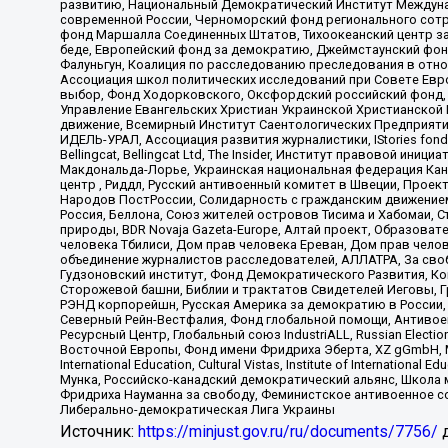
развитию, Национальный Демократический Институт Междуна
современной России, Черноморский фонд регионального сот
фонд Маршалла Соединенных Штатов, Тихоокеанский центр за
беде, Европейский фонд за демократию, Джеймстаунский фонд
Фалуньгун, Коалиция по расследованию преследования в отно
Ассоциация школ политических исследований при Совете Евр
выбор, Фонд Ходорковского, Оксфордский российский фонд, 
Управление Евангельских Христиан Украинской Христианской
движение, Всемирный Институт Саентологических Предприяти
ИДЕЛЬ-УРАЛ, Ассоциация развития журналистики, IStories fo
Bellingcat, Bellingcat Ltd, The Insider, Институт правовой ин
Макдональда-Лорье, Украинская национальная федерация Кан
центр , Риддл, Русский антивоенный комитет в Швеции, Проект
Народов ПостРоссии, Солидарность с гражданским движением 
Россия, Беллона, Союз жителей островов Тисима и Хабомаи, 
природы, BDR Novaja Gazeta-Europe, Алтай проект, Образова
человека Тбилиси, Дом прав человека Ереван, Дом прав челов
объединение журналистов расследователей, АЛЛАТРА, За своб
Гудзоновский институт, Фонд Демократического Развития, К
Сторожевой башни, Библии и трактатов Свидетелей Иеговы, Г
РЭНД корпорейшн, Русская Америка за демократию в России, 
Северный Рейн-Вестфалия, Фонд глобальной помощи, Антивоенн
Ресурсный Центр, Глобальный союз IndustriALL, Russian Electi
Восточной Европы, Фонд имени Фридриха Эберта, XZ gGmbH, М
International Education, Cultural Vistas, Institute of Intern
Мунка, Российско-канадский демократический альянс, Школа
Фридриха Науманна за свободу, Феминистское антивоенное соп
Либерально-демократическая Лига Украины
Источник:
https://minjust.gov.ru/ru/documents/7756/
д