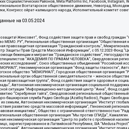
х Социалистических Районов, Meta Platforms Inc, Facebook, Instagram
Региональное Всетатарское общественное движение, Невоград, Молоде
ки, Конгресс ойрат-калмыцкого народа, Исполнительный комитет сове
анные на
03.05.2024
 "Мы против СПИДа", Камалягин Денис Николаевич, Маркелов Сергей Евгеньевич, Пономарев Лев Александрович, Савицкая Людмила Алексеевна, Автономная некоммерческая организация "Центр по работе с проблемой насилия "НАСИЛИЮ.НЕТ", Межрегиональный профессиональный союз работников здравоохранения "Альянс врачей", Юридическое лицо, зарегистрированное в Латвийской Республике, SIA "Medusa Project" (регистрационный номер 40103797863, дата регистрации 10.06.2014), Некоммерческая организация "Фонд по борьбе с коррупцией", Автономная некоммерческая организация "Институт права и публичной политики", Баданин Роман Сергеевич, Гликин Максим Александрович, Железнова Мария Михайловна, Лукьянова Юлия Сергеевна, Маетная Елизавета Витальевна, Маняхин Петр Борисович, Чуракова Ольга Владимировна, Ярош Юлия Петровна, Юридическое лицо "The Insider SIA", зарегистрированное в Риге, Латвийская Республика (дата регистрации 26.06.2015), являющееся администратором доменного имени интернет-издания "The Insider SIA", https://theins.ru, Постернак Алексей Евгеньевич, Рубин Михаил Аркадьевич, Анин Роман Александрович, Юридическое лицо Istories fonds, зарегистрированное в Латвийской Республике (регистрационный номер 50008295751, дата регистрации 24.02.2020), Великовский Дмитрий Александрович, Долинина Ирина Николаевна, Мароховская Алеся Алексеевна, Шлейнов Роман Юрьевич, Шмагун Олеся Валентиновна, Общество с ограниченной ответственностью "Альтаир 2021", Общество с ограниченной ответственностью "Вега 2021", Общество с ограниченной ответственностью "Главный редактор 2021", Общество с ограниченной ответственностью "Ромашки монолит", Важенков Артем Валерьевич, Ивановская областная общественная организация "Центр гендерных исследований", Гурман Юрий Альбертович, Медиапроект "ОВД-Инфо", Егоров Владимир Владимирович, Жилинский Владимир Александрович, Общество с ограниченной ответственностью "ЗП", Иванова София Юрьевна, Карезина Инна Павловна, Кильтау Екатерина Викторовна, Петров Алексей Викторович, Пискунов Сергей Евгеньевич, Смирнов Сергей Сергеевич, Тихонов Михаил Сергеевич, Общество с ограниченной ответственностью "ЖУРНАЛИСТ-ИНОСТРАННЫЙ АГЕНТ", Арапова Галина Юрьевна, Вольтская Татьяна Анатольевна, Американская компания "Mason G.E.S. Anonymous Foundation" (США), являющаяся владельцем интернет-издания https://mnews.world/, Компания "Stichting Bellingcat", зарегистрированная в Нидерландах (дата регистрации 11.07.2018), Захаров Андрей Вячеславович, Клепиковская Екатерина Дмитриевна, Общество с ограниченной ответственностью "МЕМО", Перл Роман Александрович, Симонов Евгений Алексеевич, Соловьева Елена Анатольевна, Сотников Даниил Владимирович, Сурначева Елизавета Дмитриевна, Автономная некоммерческая организация по защите прав человека и информированию населения "Якутия – Наше Мнение", Общество с ограниченной ответственностью "Москоу диджитал медиа", с 26.01.2023 Общество с ограниченной ответственностью "Чайка Белые сады", Ветошкина Валерия Валерьевна, Заговора Максим Александрович, Межрегиональное общественное движение "Российская ЛГБТ - сеть", Оленичев Максим Владимирович, Павлов Иван Юрьевич, Скворцова Елена Сергеевна, Общество с ограниченной ответственностью "Как бы инагент", Кочетков Игорь Викторович, Общество с ограниченной ответственностью "Честные выборы", Еланчик Олег Александрович, Общество с ограниченной ответственностью "Нобелевский призыв", Гималова Регина Эмилевна, Григорьев Андрей Валерьевич, Григорьева Алина Александровна, Ассоциация по содействию защите прав призывников, альтернативнослужащих и военнослужащих "Правозащитная группа "Гражданин.Армия.Право", Хисамова Регина Фаритовна, Автономная некоммерческая организация по реализации социально-правовых программ "Лилит"