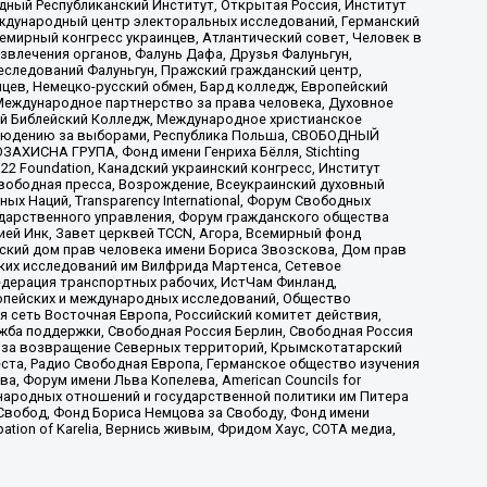
ый Республиканский Институт, Открытая Россия, Институт
ждународный центр электоральных исследований, Германский
мирный конгресс украинцев, Атлантический совет, Человек в
звлечения органов, Фалунь Дафа, Друзья Фалуньгун,
еследований Фалуньгун, Пражский гражданский центр,
цев, Немецко-русский обмен, Бард колледж, Европейский
Международное партнерство за права человека, Духовное
ый Библейский Колледж, Международное христианское
аблюдению за выборами, Республика Польша, СВОБОДНЫЙ
АХИСНА ГРУПА, Фонд имени Генриха Бёлля, Stichting
t 22 Foundation, Канадский украинский конгресс, Институт
вободная пресса, Возрождение, Всеукраинский духовный
х Наций, Transparеncy International, Форум Свободных
ударственного управления, Форум гражданского общества
ией Инк, Завет церквей TCCN, Агора, Всемирный фонд
сский дом прав человека имени Бориса Звозскова, Дом прав
ских исследований им Вилфрида Мартенса, Сетевое
едерация транспортных рабочих, ИстЧам Финланд,
ропейских и международных исследований, Общество
я сеть Восточная Европа, Российский комитет действия,
жба поддержки, Свободная Россия Берлин, Свободная Россия
оюз за возвращение Северных территорий, Крымскотатарский
 креста, Радио Свободная Европа, Германское общество изучения
 Форум имени Льва Копелева, American Councils for
международных отношений и государственной политики им Питера
Свобод, Фонд Бориса Немцова за Свободу, Фонд имени
ion of Karelia, Вернись живым, Фридом Хаус, СОТА медиа,