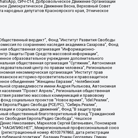
, WhatsApp, СИЧ-С14, Добровольческое Движение Организации
жное Демократическое Движение Весна, Верховный Совет
та народных депутатов Красноярского края, Этническое
, Дальневосточное общественное движение "Маяк", Санкт-Петербургская ЛГБТ-инициативная группа "Выход", Инициативная группа ЛГБТ+ "Реверс", Алексеев Андрей Викторович, Бекбулатова Таисия Львовна, Беляев Иван Михайлович, Владыкина Елена Сергеевна, Гельман Марат Александрович, Никульшина Вероника Юрьевна, Толоконникова Надежда Андреевна, Шендерович Виктор Анатольевич, Общество с ограниченной ответственностью "Данное сообщение", Общество с ограниченной ответственностью Издательский дом "Новая глава", Айнбиндер Александра Александровна, Московский комьюнити-центр для ЛГБТ+инициатив, Благотворительный фонд развития филантропии, Deutsche Welle (Германия, Kurt-Schumacher-Strasse 3, 53113 Bonn), Борзунова Мария Михайловна, Воробьев Виктор Викторович, Голубева Анна Львовна, Константинова Алла Михайловна, Малкова Ирина Владимировна, Мурадов Мурад Абдулгалимович, Осетинская Елизавета Николаевна, Понасенков Евгений Николаевич, Ганапольский Матвей Юрьевич, Киселев Евгений Алексеевич, Борухович Ирина Григорьевна, Дремин Иван Тимофеевич, Дубровский Дмитрий Викторович, Красноярская региональная общественная организация поддержки и развития альтернативных образовательных технологий и межкультурных коммуникаций "ИНТЕРРА", Маяковская Екатерина Алексеевна, Фейгин Марк Захарович, Филимонов Андрей Викторович, Дзугкоева Регина Николаевна, Доброхотов Роман Александрович, Дудь Юрий Александрович, Елкин Сергей Владимирович, Кругликов Кирилл Игоревич, Сабунаева Мария Леонидовна, Семенов Алексей Владимирович, Шаинян Карен Багратович, Шульман Екатерина Михайловна, Асафьев Артур Валерьевич, Вахштайн Виктор Семенович, Венедиктов Алексей Алексеевич, Лушникова Екатерина Евгеньевна, Волков Леонид Михайлович, Невзоров Александр Глебович, Пархоменко Сергей Борисович, Сироткин Ярослав Николаевич, Кара-Мурза Владимир Владимирович, Баранова Наталья Владимировна, Гозман Леонид Яковлевич, Кагарлицкий Борис Юльевич, Климарев Михаил Валерьевич, Милов Владимир Станиславович, Автономная некоммерческая организация Краснодарский центр современного искусства "Типография", Моргенштерн Алишер Тагирович, Соболь Любовь Эдуардовна, Общество с ограниченной ответственностью "ЛИЗА НОРМ", Каспаров Гарри Кимович, Ходорковский Михаил Борисович, Общество с ограниченной ответственностью "Апрельские тезисы", Данилович Ирина Брониславовна, Кашин Олег Владимирович, Петров Николай Владимирович, Пивоваров Алексей Владимирович, Соколов Михаил Владимирович, Цветкова Юлия Владимировна, Чичваркин Евгений Александрович, Комитет против пыток/Команда против пыток, Общество с ограниченной ответственностью "Первый научный", Общество с ограниченной ответственностью "Вертолет и ко", Белоцерковская Вероника Борисовна, Кац Максим Евгеньевич, Лазарева Татьяна Юрьевна, Шаведдинов Руслан Табризович, Яшин Илья Валерьевич, Общество с ограниченной ответственностью "Иноагент ААВ", Алешковский Дмитрий Петрович, Альбац Евгения Марковна, Быков Дмитрий Львович, Галямина Юлия Евгеньевна, Лойко Сергей Леонидович, Мартынов Кирилл Константинович, Медведев Сергей Александрович, Крашенинников Федор Геннадиевич, Гордеева Катерина Вл