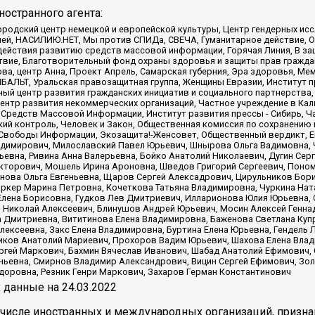
остранного агента:
родский центр немецкой и европейской культуры, Центр гендерных исс
ачей, НАСИЛИЮ.НЕТ, Мы против СПИДа, СВЕЧА, Гуманитарное действие, 
ействия развитию средств массовой информации, Горячая Линия, В защ
твие, Благотворительный фонд охраны здоровья и защиты прав гражда
 Сова, центр Анна, Проект Апрель, Самарская губерния, Эра здоровья, 
ИБАЛЬТ, Уральская правозащитная группа, Женщины Евразии, Институт п
ый центр развития гражданских инициатив и социального партнерства,
нтр развития некоммерческих организаций, Частное учреждение в Кал
 Средств Массовой Информации, Институт развития прессы - Сибирь, Ч
ий контроль, Человек и Закон, Общественная комиссия по сохранению
я Свободы Информации, Экозащита!-Женсовет, Общественный вердикт, 
ладимирович, Милославский Павел Юрьевич, Шнырова Ольга Вадимовна,
ьевна, Ривина Анна Валерьевна, Бойко Анатолий Николаевич, Дугин Сер
икторович, Мошель Ирина Ароновна, Шведов Григорий Сергеевич, Поно
нова Ольга Евгеньевна, Щаров Сергей Алексадрович, Цирульников Бори
ркер Марина Петровна, Кочеткова Татьяна Владимировна, Чуркина Нат
Елена Борисовна, Гудков Лев Дмитриевич, Илларионова Юлия Юрьевна, С
 Николай Алексеевич, Блинушов Андрей Юрьевич, Мосин Алексей Генна
а Дмитриевна, Вититинова Елена Владимировна, Баженова Светлана Куп
Алексеевна, Закс Елена Владимировна, Буртина Елена Юрьевна, Гендель
иков Анатолий Мариевич, Прохоров Вадим Юрьевич, Шахова Елена Влад
ргей Маркович, Бахмин Вячеслав Иванович, Шабад Анатолий Ефимович, 
ьевна, Смирнов Владимир Александрович, Вицин Сергей Ефимович, Зол
доровна, Резник Генри Маркович, Захаров Герман Константинович
x
данные на
24.03.2022
 числе иностранных и международных организаций, призна