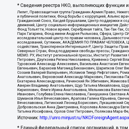
* Сведения реестра НКО, выполняющих функции ин
Лилит, Правозащитная группа Гражданин.Армия.Право, Нижего
и публичной политики, Фонд борьбы с коррупцией, Альянс вр
Гражданский Союз, Хасдей Ерушалаим, Центр поддержки и сод
движений, Центр социально-информационных инициатив Дейс
Фонд Тольятти, Новое время, Серебряная тайга, Так-Так-Так,
Парк Гагарина, Фонд имени Андрея Рылькова, Сфера, Центр С
исследовательский центр по правам человека, Дальневосточн
исследований, Сутяжник, АКАДЕМИЯ ПО ПРАВАМ ЧЕЛОВЕКА, Це
содействие, Трансперенси Интернешнл-Р, Центр Защиты Прав
Северных Стран, Фонд поддержки свободы прессы, Гражданск
МЕМО. РУ, Институт региональной прессы, Институт Развити
Петрович, Дзугкоева Регина Николаевна, Кривенко Сергей В
Туровский Александр Алексеевич, Васильева Анастасия Евген
Евгеньевич, Барахоев Магомед Бекханович, Шарипков Олег В
Созаев Валерий Валерьевич, Исламов Тимур Рифгатович, Рома
Анатольевич, Верховский Александр Маркович, Пислакова-Па
Екатерина Александровна, Рачинский Ян Збигневич, Жемкова 
Аверин Владимир Анатольевич, Щур Татьяна Михайловна, Щур
Кириллович, Флиге Ирина Анатольевна, Мельникова Валентин
Иванович, Голубева Елена Николаевна, Ганнушкина Светлана 
Шуманов Илья Вячеславович, Арапова Галина Юрьевна, Свечн
Вячеславовна, Литинский Леонид Борисович, Лукашевский Се
Добровольская Анна Дмитриевна, Королева Александра Евген
Татьяна Иосифовна, Орлов Олег Петрович, Полякова Мара Фе
Источник:
http://unro.minjust.ru/NKOForeignAgent.asp
* Единый федеральный список организаций, в том