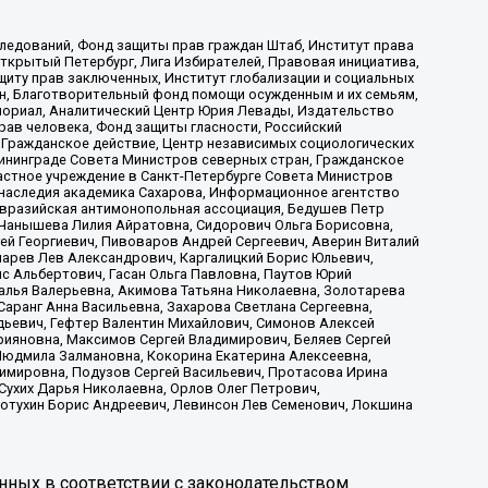
ледований, Фонд защиты прав граждан Штаб, Институт права
Открытый Петербург, Лига Избирателей, Правовая инициатива,
иту прав заключенных, Институт глобализации и социальных
н, Благотворительный фонд помощи осужденным и их семьям,
Мемориал, Аналитический Центр Юрия Левады, Издательство
рав человека, Фонд защиты гласности, Российский
 Гражданское действие, Центр независимых социологических
ининграде Совета Министров северных стран, Гражданское
астное учреждение в Санкт-Петербурге Совета Министров
 наследия академика Сахарова, Информационное агентство
Евразийская антимонопольная ассоциация, Бедушев Петр
 Чанышева Лилия Айратовна, Сидорович Ольга Борисовна,
гей Георгиевич, Пивоваров Андрей Сергеевич, Аверин Виталий
марев Лев Александрович, Каргалицкий Борис Юльевич,
с Альбертович, Гасан Ольга Павловна, Паутов Юрий
алья Валерьевна, Акимова Татьяна Николаевна, Золотарева
аранг Анна Васильевна, Захарова Светлана Сергеевна,
дьевич, Гефтер Валентин Михайлович, Симонов Алексей
рияновна, Максимов Сергей Владимирович, Беляев Сергей
 Людмила Залмановна, Кокорина Екатерина Алексеевна,
имировна, Подузов Сергей Васильевич, Протасова Ирина
Сухих Дарья Николаевна, Орлов Олег Петрович,
отухин Борис Андреевич, Левинсон Лев Семенович, Локшина
нных в соответствии с законодательством