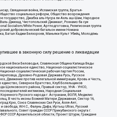
сар, Священная война, Исламская группа, Братья-
а, Общество социальных реформ, Общество возрождения
ое государство, Джабха аль-Нусра ли-Ахль аш-Шам, Народное
 Валь-Джихад, Чистопольский Джамаат, Рохнамо ба суи
nal Socialism/White Power, Артподготовка, Религиозная группа
атарский добровольческий батальон имени Номана
ка, Батал-Хаджи Белхороев, Маньяки Культ Убийц, Молодёжь
тупившее в законную силу решение о ликвидации
ардской Веси Беловодья, Славянская Община Капища Веды
ское национальное единство, Национал-социалистическое
 Национал-социалистическая рабочая партия России,
Череповца, Духовно-Родовая Держава Русь, Русское
з, Движение против нелегальной иммиграции, Кровь и Честь,
е единство, Северное Братство, Клуб Болельщиков
ода Щелковского района, Правый сектор, УНА - УНСО,
ие последователей инглиизма, Народная Социальная
 Коренного Русского народа г. Астрахани, ВОЛЯ, Меджлис
льц, В честь иконы Божией Матери Державная, Сектор 16,
рад Крю, Союз Славянских Сил Руси, Алля-Аят,
 свобода, W.H.С., Фалунь Дафа, Иртыш Ultras, Русский
вального, Совет граждан СССР Прикубанского округа г.
ФСР СССР Архангельской области, Проект Штурм, Граждане