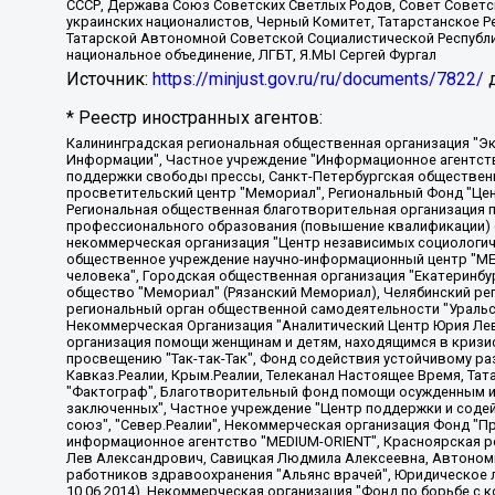
СССР, Держава Союз Советских Светлых Родов, Совет Советски
украинских националистов, Черный Комитет, Татарстанское 
Татарской Автономной Советской Социалистической Республи
национальное объединение, ЛГБТ, Я.МЫ Сергей Фургал
Источник:
https://minjust.gov.ru/ru/documents/7822/
д
* Реестр иностранных агентов:
Калининградская региональная общественная организация "Экозащита!-Женсовет", Фонд содействия защите прав и свобод граждан "Общественный вердикт", Фонд "Институт Развития Свободы Информации", Частное учреждение "Информационное агентство МЕМО. РУ", Региональная общественная организация "Общественная комиссия по сохранению наследия академика Сахарова", Фонд поддержки свободы прессы, Санкт-Петербургская общественная правозащитная организация "Гражданский контроль", Межрегиональная общественная организация "Информационно-просветительский центр "Мемориал", Региональный Фонд "Центр Защиты Прав Средств Массовой Информации", с 05.12.2023 Фонд "Центр Защиты Прав Средств массовой информации", Региональная общественная благотворительная организация помощи беженцам и мигрантам "Гражданское содействие", Негосударственное образовательное учреждение дополнительного профессионального образования (повышение квалификации) специалистов "АКАДЕМИЯ ПО ПРАВАМ ЧЕЛОВЕКА", Свердловская региональная общественная организация "Сутяжник", Автономная некоммерческая организация "Центр независимых социологических исследований", Союз общественных объединений "Российский исследовательский центр по правам человека", Региональное общественное учреждение научно-информационный центр "МЕМОРИАЛ", Некоммерческая организация "Фонд защиты гласности", Автономная некоммерческая организация "Институт прав человека", Городская общественная организация "Екатеринбургское общество "МЕМОРИАЛ", Городская общественная организация "Рязанское историко-просветительское и правозащитное общество "Мемориал" (Рязанский Мемориал), Челябинский региональный орган общественной самодеятельности – женское общественное объединение "Женщины Евразии", Челябинский региональный орган общественной самодеятельности "Уральская правозащитная группа", Фонд содействия защите здоровья и социальной справедливости имени Андрея Рылькова, Автономная Некоммерческая Организация "Аналитический Центр Юрия Левады", Автономная некоммерческая организация социальной поддержки населения "Проект Апрель", Региональная общественная организация помощи женщинам и детям, находящимся в кризисной ситуации "Информационно-методический центр "Анна", Фонд содействия развитию массовых коммуникаций и правовому просвещению "Так-так-Так", Фонд содействия устойчивому развитию "Серебряная тайга", Свердловский региональный общественный фонд социальных проектов "Новое время", "Idel.Реалии", Кавказ.Реалии, Крым.Реалии, Телеканал Настоящее Время, Татаро-башкирская служба Радио Свобода (Azatliq Radiosi), Радио Свободная Европа/Радио Свобода (PCE/PC), "Сибирь.Реалии", "Фактограф", Благотворительный фонд помощи осужденным и их семьям, Автономная некоммерческая организация "Институт глобализации и социальных движений", Фонд "В защиту прав заключенных", Частное учреждение "Центр поддержки и содействия развитию средств массовой информации", Пензенский региональный общественный благотворительный фонд "Гражданский союз", "Север.Реалии", Некоммерческая организация Фонд "Правовая инициатива", Общество с ограниченной ответственностью "Радио Свободная Европа/Радио Свобода", Чешское информационное агентство "MEDIUM-ORIENT", Красноярская региональная общественная организация