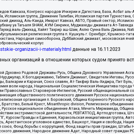
в Кавказа, Конгресс народов Ичкерии и Дагестана, База, Асбат аль-Ан
ба, Исламская группа, Движение Талибан, Исламская партия Туркестан
ский джихад, Аль-Каида, Имарат Кавказ, АБТО, Правый сектор, Исламск
Субхану уа Тагьаля SHAM, АУМ Синрике, Муджахеды джамаата Ат-Тавхида
ухид валь-Джихад, Хайят Тахрир аш-Шам, Ахлю Сунна Валь Джамаа, Natio
Мусульманская религиозная группа п. Кушкуль г. Оренбург, Крымско-т
кистана, Народная самооборона, Дуббайский джамаат, московская ячей
добровольческий корпус
istskie-organizacii-i-materialy.html
данные на
16.11.2023
зных организаций в отношении которых судом принято вс
ской Духовно Родовой Державы Русь, Община Духовного Управления Асг
Нурджулар, К Богодержавию, Таблиги Джамаат, Свидетели Иеговы, Рус
, Балкарии и Карачая, Союз славян, Ат-Такфир Валь-Хиджра, Пит Буль,
рмия воли народа, Национальная Социалистическая Инициатива города 
ви Православных Староверов-Инглингов, Русский общенациональный сою
ганизация общественного политического движения Русское национально
елигиозная организация п. Боровский, Община Коренного Русского нар
 Братство, Белый Крест, Misanthropic division, Религиозное объединен
е, Русское национальное объединение Атака, Мечеть Мирмамеда, Община
йствии экстремистской деятельности, РЕВТАТПОД, Артподготовка, Што
, Курсом Правды и Единения, Каракольская инициативная группа, Автог
ь, Арестантское уголовное единство, Башкорт, Нация и свобода, Нация и
союз, Фонд борьбы с коррупцией, Фонд защиты прав граждан, Штабы На
сского движения, Народное движение Адат, Народный совет граждан РС