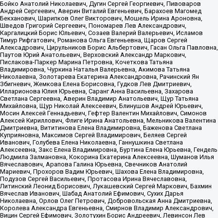
Бойко Анатолий Николаевич, Дугин Сергей Георгиевич, Пивоваров
Андрей Сергеевич, Аверин Виталий Евгеньевич, Барахоев Магомед
Бекханович, Шарипков Олег Викторович, Мошель Ирина Ароновна,
Шведов Григорий Сергеевич, Пономарев Лев Александрович,
Каргалицкий Борис Юльевич, Созаев Валерий Валерьевич, Исламов
Тимур Рифгатович, Романова Ольга Евгеньевна, Щаров Сергей
Алексадрович, Цирульников Борис Альбертович, Гасан Ольга Павловна,
Паутов Юрий Анатольевич, Верховский Александр Маркович,
Пислакова-Паркер Марина Петровна, Кочеткова Татьяна
Владимировна, Чуркина Наталья Валерьевна, Акимова Татьяна
Николаевна, Золотарева Екатерина Александровна, Рачинский Ян
Збигневич, Жемкова Елена Борисовна, Гудков Лев Дмитриевич,
Илларионова Юлия Юрьевна, Саранг Анна Васильевна, Захарова
Светлана Сергеевна, Аверин Владимир Анатольевич, Щур Татьяна
Михайловна, Щур Николай Алексеевич, Блинушов Андрей Юрьевич,
Мосин Алексей Геннадьевич, Гефтер Валентин Михайлович, Симонов
Алексей Кириллович, Флиге Ирина Анатольевна, Мельникова Валентина
Дмитриевна, Вититинова Елена Владимировна, Баженова Светлана
Куприяновна, Максимов Сергей Владимирович, Беляев Сергей
Иванович, Голубева Елена Николаевна, Ганнушкина Светлана
Алексеевна, Закс Елена Владимировна, Буртина Елена Юрьевна, Гендель
Людмила Залмановна, Кокорина Екатерина Алексеевна, Шуманов Илья
Вячеславович, Арапова Галина Юрьевна, Свечников Анатолий
Мариевич, Прохоров Вадим Юрьевич, Шахова Елена Владимировна,
Подузов Сергей Васильевич, Протасова Ирина Вячеславовна,
Литинский Леонид Борисович, Лукашевский Сергей Маркович, Бахмин
Вячеслав Иванович, Шабад Анатолий Ефимович, Сухих Дарья
Николаевна, Орлов Олег Петрович, Добровольская Анна Дмитриевна,
Королева Александра Евгеньевна, Смирнов Владимир Александрович,
Вицин Сергей Ефимович, Золотухин Борис Андреевич, Левинсон Лев