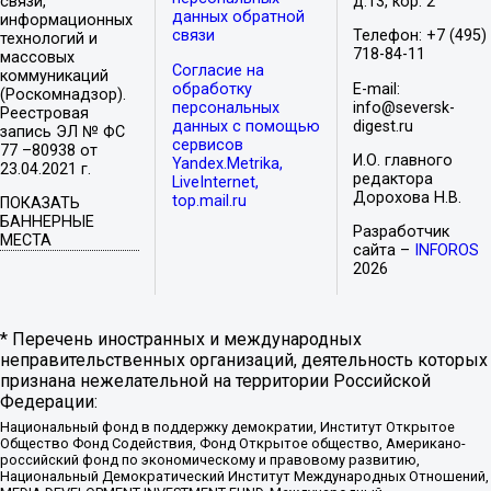
связи,
д.13, кор. 2
данных обратной
информационных
связи
Телефон: +7 (495)
технологий и
718-84-11
массовых
Согласие на
коммуникаций
обработку
E-mail:
(Роскомнадзор).
персональных
info@seversk-
Реестровая
данных с помощью
digest.ru
запись ЭЛ № ФС
сервисов
77 –80938 от
И.О. главного
Yandex.Metrika,
23.04.2021 г.
редактора
LiveInternet,
Дорохова Н.В.
top.mail.ru
ПОКАЗАТЬ
БАННЕРНЫЕ
Разработчик
МЕСТА
сайта –
INFOROS
2026
* Перечень иностранных и международных
неправительственных организаций, деятельность которых
признана нежелательной на территории Российской
Федерации:
Национальный фонд в поддержку демократии, Институт Открытое
Общество Фонд Содействия, Фонд Открытое общество, Американо-
российский фонд по экономическому и правовому развитию,
Национальный Демократический Институт Международных Отношений,