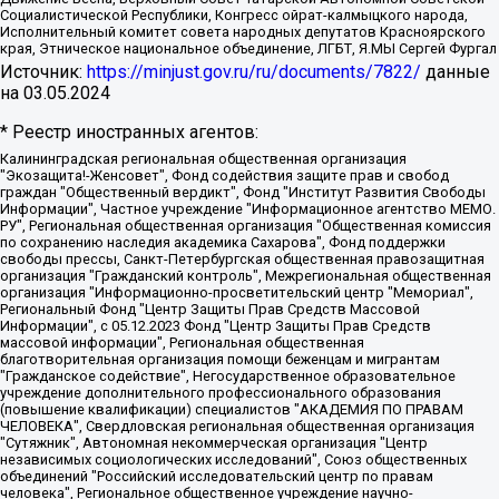
Социалистической Республики, Конгресс ойрат-калмыцкого народа,
Исполнительный комитет совета народных депутатов Красноярского
края, Этническое национальное объединение, ЛГБТ, Я.МЫ Сергей Фургал
Источник:
https://minjust.gov.ru/ru/documents/7822/
данные
на
03.05.2024
* Реестр иностранных агентов:
Калининградская региональная общественная организация "Экозащита!-Женсовет", Фонд содействия защите прав и свобод граждан "Общественный вердикт", Фонд "Институт Развития Свободы Информации", Частное учреждение "Информационное агентство МЕМО. РУ", Региональная общественная организация "Общественная комиссия по сохранению наследия академика Сахарова", Фонд поддержки свободы прессы, Санкт-Петербургская общественная правозащитная организация "Гражданский контроль", Межрегиональная общественная организация "Информационно-просветительский центр "Мемориал", Региональный Фонд "Центр Защиты Прав Средств Массовой Информации", с 05.12.2023 Фонд "Центр Защиты Прав Средств массовой информации", Региональная общественная благотворительная организация помощи беженцам и мигрантам "Гражданское содействие", Негосударственное образовательное учреждение дополнительного профессионального образования (повышение квалификации) специалистов "АКАДЕМИЯ ПО ПРАВАМ ЧЕЛОВЕКА", Свердловская региональная общественная организация "Сутяжник", Автономная некоммерческая организация "Центр независимых социологических исследований", Союз общественных объединений "Российский исследовательский центр по правам человека", Региональное общественное учреждение научно-информационный центр "МЕМОРИАЛ", Некоммерческая организация "Фонд защиты гласности", Автономная некоммерческая организация "Институт прав человека", Городская общественная организация "Екатеринбургское общество "МЕМОРИАЛ", Городская общественная организация "Рязанское историко-просветительское и правозащитное общество "Мемориал" (Рязанский Мемориал), Челябинский региональный орган общественной самодеятельности – женское общественное объединение "Женщины Евразии", Челябинский региональный орган общественной самодеятельности "Уральская правозащитная группа", Фонд содействия защите здоровья и социальной справедливости имени Андрея Рылькова, Автономная Некоммерческая Организация "Аналитический Центр Юрия Левады", Автономная некоммерческая организация социальной поддержки населения "Проект Апрель", Региональная общественная организация помощи женщинам и детям, находящимся в кризисной ситуации "Информационно-методический центр "Анна", Фонд содействия развитию массовых коммуникаций и правовому просвещению "Так-так-Так", Фонд содействия устойчивому развитию "Серебряная тайга", Свердловский региональный общественный фонд социальных проектов "Новое время", "Idel.Реалии", Кавказ.Реалии, Крым.Реалии, Телеканал Настоящее Время, Татаро-башкирская служба Радио Свобода (Azatliq Radiosi), Радио Свободная Европа/Радио Свобода (PCE/PC), "Сибирь.Реалии", "Фактограф", Благотворительный фонд помощи осужденным и их семьям, Автономная некоммерческая организация "Институт глобализации и социальных движений", Фонд "В защиту прав заключенных", Частное учреждение "Центр поддержки и содействия развитию средств массовой информации", Пензенский региональный общественный благотворительный фонд "Гражданский союз", "Север.Реалии", Некоммерческая организация Фонд "Правовая инициатива", Общество с ограниченной ответственностью "Радио Свободная Европа/Радио Свобода", Чешское информационное агентство "MEDIUM-ORIENT", Красноярская региональная общественная организация "Мы против СПИДа", Камалягин Денис Николаевич, Маркелов Сергей Евгеньевич, Пономарев Лев Александрович, Савицкая Людмила Алексеевна, Автономная некоммерческая организация "Центр по работе с проблемой насилия "НАСИЛИЮ.НЕТ", Межрегиональный профессиональный союз работников здравоохранения "Альянс врачей", Юридическое лицо, зарегистрированное в Латвийской Республике, SIA "Medusa Project" (регистрационный номер 40103797863, дата регистрации 10.06.2014), Некоммерческая организация "Фонд по борьбе с коррупцией", Автономная некоммерческая организация "Институт права и публичной политики", Баданин Роман Сергеевич, Гликин Максим Александрович, Железнова Мария Михайловна, Лукьянова Юлия Сергеевна, Маетная Елизавета Витальевна, Маняхин Петр Борисович, Чуракова Ольга Владимировна, Ярош Юлия Петровна, Юридическое лицо "The Insider SIA", зарегистрированное в Риге, Латвийская Республика (дата регистрации 26.06.2015), являющееся администратором доменного имени интернет-издания "The Insider SIA", https://theins.ru, Постернак Алексей Евгеньевич, Рубин Михаил Аркадьевич, Анин Роман Александрович, Юридическое лицо Istories fonds, зарегистрированное в Латвийской Республике (регистрационный номер 50008295751, дата регистрации 24.02.2020), Великовский Дмитрий Александрович, Долинина Ирина Николаевна, Мароховская Алеся Алексеевна, Шлейнов Роман Юрьевич, Шмагун Олеся Валентиновна, Общество с ограниченной ответственностью "Альтаир 2021", Общество с ограниченной ответственностью "Вега 2021", Общество с ограниченной ответственностью "Главный редактор 2021", Общество с ограниченной ответственностью "Ромашки монолит", Важенков Артем Валерьевич, Ивановская областная общественная организация "Центр гендерных исследований", Гурман Юрий Альбертович, Медиапроект "ОВД-Инфо", Егоров Владимир Владимирович, Жилинский Владимир Александрович, Общество с ограниченной ответственностью "ЗП", Иванова София Юрьевна, Карезина Инна Павловна, Кильтау Екатерина Викторовна, Петров Алексей Викторович, Пискунов Сергей Евгеньевич, Смирнов Сергей Сергеевич, Тихонов Михаил Сергеевич, Общество с ограниченной ответственностью "ЖУРНАЛИСТ-ИНОСТРАННЫЙ АГЕНТ", Арапова Галина Юрьевна, Вольтская Татьяна Анатольевна, Американская компания "Mason G.E.S. Anonymous Foundation" (США), являющаяся владельцем интернет-издания https://mnews.world/, Компания "Stichting Bellingcat", зарегистрированная в Нидерландах (дата регистрации 11.07.2018), Захаров Андрей Вячеславович, Клепиковская Екатерина Дмитриевна, Общество с ограниченной ответственностью "МЕМО", Перл Роман Александрович, Симонов Евгений Алексеевич, Соловьева Елена Анатольевна, Сотников Даниил Владимирович, Сурначева Елизавета Дмитриевна, Автономная некоммерческая организация по защите прав человека и информированию населения "Якутия – Наше Мнение", Общество с ограниченной ответственностью "Москоу диджитал медиа", с 26.01.2023 Общество с ограниченной ответственностью "Чайка Белые сады", Ветошкина Валерия Валерьевна, Заговора Максим Александрович, Межрегиональное общественное движение "Российская ЛГБТ - сеть", Оленичев Максим Владимирович, Павлов Иван Юрьевич, Скворцова Елена Сергеевна, Общество с ограниченной ответственностью "Как бы инагент", Кочетков Игорь Викторович, Общество с ограниченной ответственностью "Честные выборы", Еланчик Олег Александрович, Общество с ограниченной ответственностью "Нобелевский призыв", Гималова Регина Эмилевна, Григорьев Андрей Валерьевич, Григорьева Алина Александровна, Ассоциация по содействию защите прав призывников, альтернативнослужащих и военнослужащих "Правозащитная группа "Гражданин.Армия.Право", Хисамова Регина Фаритовна, Автономная некоммерческая организация по реализации социально-правовых программ "Лилит", Дальневосточное общественное движение "Маяк", Санкт-Петербургская ЛГБТ-инициативная группа "Выход", Инициативная группа ЛГБТ+ "Реверс", Алексеев Андрей Викторович, Бекбулатова Таисия Львовна, Беляев Иван Михайлович, Владыкина Елена Сергеевна, Гельман Марат Александрович, Никульшина Вероника Юрьевна, Толоконникова Надежда Андреевна, Шендерович Виктор Анатольевич, Общество с ограниченной ответственностью "Данное сообщение", Общество с ограниченной ответственностью Издательский дом "Новая глава", Айнбиндер Александра Александровна, Московский комьюнити-центр для ЛГБТ+инициатив, Благотворительный фонд развития филантропии, Deutsche Welle (Германия, Kurt-Schumacher-Strasse 3, 53113 Bonn), Борзунова Мария Михайловна, Воробьев Виктор Викторович, Голубева Анна Львовна, Константинова Алла Михайловна, Малкова Ирина Владимировна, Мурадов Мурад Абдулгалимович, Осетинская Елизавета Николаевна, Понасенков Евгений Николаевич, Ганапольский Матвей Юрьевич, Киселев Евгений Алексеевич, Борухович Ирина Григорьевна, Дремин Иван Тимофеевич, Дубровский Дмитрий Викторович, Красноярская региональная общественная организация поддержки и развития альтернативных образовательных технологий и межкультурных коммуникаций "ИНТЕРРА", Маяковская Екатерина Алексеевна, Фейгин Марк Захарович, Филимонов Андрей Викторович, Дзугкоева Регина Николаевна, Доброхотов Роман Александрович, Дудь Юрий Александрович, Елкин Сергей Владимирович, Кругликов Кирилл Игоревич, Сабунаева Мария Леонидовна, Семенов Алексей Владимирович, Шаинян Карен Багратович, Шульман Екатерина Михайловна, Асафьев Артур Валерьевич, Вахштайн Виктор Семенович, Венедиктов Алексей Алексеевич, Лушникова Екатерина Евгеньевна, Волков Леонид Михайлович, Невзоров Александр Глебович, Пархоменко Сергей Борисович, Сироткин Ярослав Николаевич, Кара-Мурза Владимир Владимирович, Баранова Наталья Владимировна, Гозман Леонид Яковлевич, Кагарлицкий Борис Юльевич, Климарев Михаил Валерьевич, Милов Владимир Станиславович, Автономная некоммерческая организация Краснодарский центр современного искусства "Типография", Моргенштерн Алишер Тагирович, Соболь Любовь Эдуардовна, Общество с ограниченной ответственностью "ЛИЗА НОРМ", Каспаров Гарри Кимович, Ходорковский Михаил Борисович, Общество с ограниченной ответственностью "Апрельские тезисы", Данилович Ирина Брониславовна, Кашин Олег Владимирович, Петров Николай Владимирович, Пивоваров Алексей Владимирович, Соколов Михаил Владимирович, Цветкова Юлия Владимировна, Чичваркин Евгений Александрович, Комитет против пыток/Команда против пыток, Общество с ограниченной ответственностью "Первый научный", Общество с ограниченной ответственностью "Вертолет и ко", Белоцерковская Вероника Борисовна, Кац Максим Евгеньевич, Лазарева Татьяна Юрьевна, Шаведдинов Руслан Табризович, Яшин Илья Валерьевич, Общество с ограниченной ответственностью "Иноагент ААВ", Алешковский Дмитрий Петрович, Альбац Евгения Марковна, Быков Дмитрий Львович, Галямина Юлия Евгеньевна, Лойко Сергей Леонидович, Мартынов Кирилл Константинович, Медведев Сергей Александрович, Крашенинников Федор Геннадиевич, Гордеева Катерина Вл