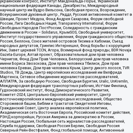
украинский конгресс, Институт Макдональда-Лорье, Украинская
национальная федерация Канады, Декабристы, Международный
научный центр им Вудро Вильсона, Свободная пресса, Возрождение,
Всеукраинский духовный центр , Риддл, Русский антивоенный комитет в
Швеции, Проект Медуза, Фонд Андрея Сахарова, Форум свободной
России, Лига Свободных Наций, Transparеncy International, Форум
Свободных Народов ПостРоссии, Солидарность с гражданским
движением в России – Solidarus, КрымSOS, Свободный университет,
Институт государственного управления, Форум гражданского общества
Россия, Беллона, Союз жителей островов Тисима и Хабомаи, Съезд
народных депутатов, Гринпис Интернешнл, Фонд борьбы с коррупцией
Инк, Завет церквей TCCN, Агора, Всемирный фонд природы, BDR Novaja
Gazeta-Europe, Алтай проект, Образовательный дом прав человека
Чернигов, Фонд Дом Прав Человека, Белорусский дом прав человека
имени Бориса Звозскова, Дом прав человека Тбилиси, Дом прав
человека Ереван, Дом прав человека Крым, Центр дикого лосося, TVR
Studios, ТВ Дождь, Центр европейских исследований им Вилфрида
Мартенса, Сетевое объединение журналистов расследователей,
АЛЛАТРА, За свободную Россию, Свободная Бурятия, Uralic, UnKremlin,
Международная федерация транспортных рабочих, ИстЧам Финланд,
Гудзоновский институт, Фонд Демократического Развития,
Комитет-2024, Центрально-Европейский университет, Центр
восточноевропейских и международных исследований, Общество
Сторожевой башни, Библии и трактатов Свидетелей Иеговы,
Гражданский Совет, Центр анализа европейской политики,
Академическая сеть Восточная Европа, Российский комитет действия,
РЭНД корпорейшн, Русская Америка за демократию в России,
Настоящая Россия, Глобальная сеть журналистов-расследователей,
Служба поддержки, Свободная Россия Берлин, Свободная Россия
Северный Рейн-Вестфалия, Фонд глобальной помощи, Антивоенный