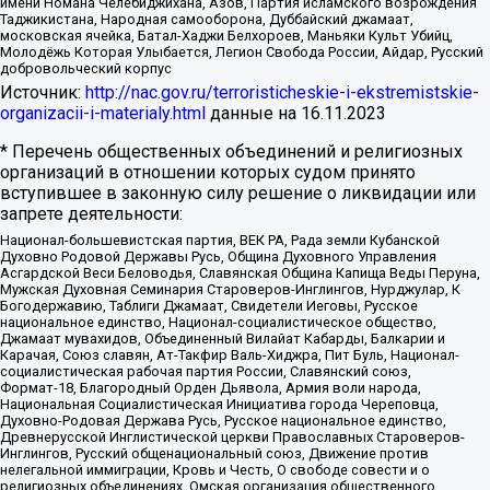
имени Номана Челебиджихана, Азов, Партия исламского возрождения
Таджикистана, Народная самооборона, Дуббайский джамаат,
московская ячейка, Батал-Хаджи Белхороев, Маньяки Культ Убийц,
Молодёжь Которая Улыбается, Легион Свобода России, Айдар, Русский
добровольческий корпус
Источник:
http://nac.gov.ru/terroristicheskie-i-ekstremistskie-
organizacii-i-materialy.html
данные на
16.11.2023
* Перечень общественных объединений и религиозных
организаций в отношении которых судом принято
вступившее в законную силу решение о ликвидации или
запрете деятельности:
Национал-большевистская партия, ВЕК РА, Рада земли Кубанской
Духовно Родовой Державы Русь, Община Духовного Управления
Асгардской Веси Беловодья, Славянская Община Капища Веды Перуна,
Мужская Духовная Семинария Староверов-Инглингов, Нурджулар, К
Богодержавию, Таблиги Джамаат, Свидетели Иеговы, Русское
национальное единство, Национал-социалистическое общество,
Джамаат мувахидов, Объединенный Вилайат Кабарды, Балкарии и
Карачая, Союз славян, Ат-Такфир Валь-Хиджра, Пит Буль, Национал-
социалистическая рабочая партия России, Славянский союз,
Формат-18, Благородный Орден Дьявола, Армия воли народа,
Национальная Социалистическая Инициатива города Череповца,
Духовно-Родовая Держава Русь, Русское национальное единство,
Древнерусской Инглистической церкви Православных Староверов-
Инглингов, Русский общенациональный союз, Движение против
нелегальной иммиграции, Кровь и Честь, О свободе совести и о
религиозных объединениях, Омская организация общественного