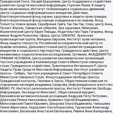
Гражданский Союз, Хасдей Ерушалаим, Центр поддержки и содействия
развитию средств массовой информации, Горячая Линия, В защиту
прав заключенных, Институт глобализации и социальных движений,
Центр социально-информационных инициатив Действие,
Благотворительный фонд охраны здоровья и защиты прав граждан,
Благотворительный фонд помощи осужденным и их семьям, Фонд
Тольятти, Новое время, Серебряная тайга, Так-Так-Так, Сова, центр Анна,
Проект Апрель, Самарская губерния, Эра здоровья, Мемориал,
Аналитический Центр Юрия Левады, Издательство Парк Гагарина, Фонд
имени Андрея Рылькова, Сфера, Центр СИБАЛЬТ, Уральская
правозащитная группа, Женщины Евразии, Институт прав человека,
Фонд защиты гласности, Российский исследовательский центр по
правам человека, Дальневосточный центр развития гражданских
инициатив и социального партнерства, Гражданское действие, Центр
независимых социологических исследований, Сутяжник, АКАДЕМИЯ ПО
ПРАВАМ ЧЕЛОВЕКА, Центр развития некоммерческих организаций,
Частное учреждение в Калининграде Совета Министров северных
стран, Гражданское содействие, Трансперенси Интернешнл-Р, Центр
Защиты Прав Средств Массовой Информации, Институт развития
прессы - Сибирь, Частное учреждение в Санкт-Петербурге Совета
Министров Северных Стран, Фонд поддержки свободы прессы,
Гражданский контроль, Человек и Закон, Общественная комиссия по
сохранению наследия академика Сахарова, Информационное агентство
МЕМО. РУ, Институт региональной прессы, Институт Развития Свободы
Информации, Экозащита!-Женсовет, Общественный вердикт,
Евразийская антимонопольная ассоциация, Бедушев Петр Петрович,
Дзугкоева Регина Николаевна, Кривенко Сергей Владимирович,
Милославский Павел Юрьевич, Шнырова Ольга Вадимовна, Чанышева
Лилия Айратовна, Сидорович Ольга Борисовна, Туровский Александр
Алексеевич, Васильева Анастасия Евгеньевна, Ривина Анна Валерьевна,