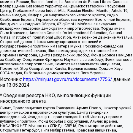
комитет России, Russie-Libertes, La Asocicion de Rusos Libres, Союз за
возвращение Северных территорий, Крымскотатарский Ресурсный
Центр, Глобальный союз IndustriALL, Russian Election Monitor, Article 19,
Мнение медиа, Федерация анархического черного креста, Радио
Свободная Европа, Германское общество изучения Восточной Европы,
Фонд имени Фридриха Эберта, XZ gGmbH, Мобильная академия
поддержки гендерной демократии и миротворчества, Форум имени
Льва Копелева, American Councils for International Education, Cultural
Vistas, Institute of International Education, Антивоенное движение Антальи,
Открытый диалог, Школа международных отношений и
государственной политики им Питера Мунка, Российско-канадский
демократический альянс, Школа международных отношений им
Нормана Патерсона, Центр Гражданских Свобод, Фонд Бориса Немцова
за Свободу, Фонд имени Фридриха Науманна за свободу, Феминистское
антивоенное сопротивление, Комитет независимости Ингушетии,
Прометей, Stop Occupation of Karelia, Вернись живым, Фридом Хаус,
СОТА медиа, Либерально-демократическая Лига Украины
Источник:
https://minjust.gov.ru/ru/documents/7756/
данные
на
13.05.2024
* Сведения реестра НКО, выполняющих функции
иностранного агента:
Лилит, Правозащитная группа Гражданин.Армия.Право, Нижегородский
центр немецкой и европейской культуры, Центр гендерных
исследований, Фонд защиты прав граждан Штаб, Институт права и
публичной политики, Фонд борьбы с коррупцией, Альянс врачей,
НАСИЛИЮ.НЕТ, Мы против СПИДа, СВЕЧА, Гуманитарное действие,
Открытый Петербург, Лига Избирателей, Правовая инициатива,