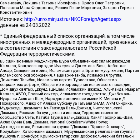
Семенович, Локшина Татьяна Иосифовна, Орлов Олег Петрович,
Полякова Мара Федоровна, Резник Генри Маркович, Захаров Герман
Константинович
Источник:
http://unro.minjust.ru/NKOForeignAgent.aspx
данные на
24.03.2022
* Единый федеральный список организаций, в том числе
иностранных и международных организаций, признанных
в соответствии с законодательством Российской
Федерации террористическими:
Высший военный Маджлисуль Шура Объединенных сил моджахедов
Кавказа, Конгресс народов Ичкерии и Дагестана, База, Асбат аль-
Ансар, Священная война, Исламская группа, Братья-мусульмане, Партия
исламского освобождения, Лашкар-И-Тайба, Исламская группа,
Движение Талибан, Исламская партия Туркестана, Общество
социальных реформ, Общество возрождения исламского наследия,
Дом двух святых, Джунд аш-Шам, Исламский джихад, Аль-Каида, Имарат
Кавказ, АБТО, Правый сектор, Исламское государство, Джабха аль-
Нусра ли-Ахль аш-Шам, Народное ополчение имени К. Минина и Д.
Пожарского, Аджр от Аллаха Субхану уа Тагьаля SHAM, АУМ Синрике,
Муджахеды джамаата Ат-Тавхида Валь-Джихад, Чистопольский
Джамаат, Рохнамо ба суи давлати исломи, Террористическое
сообщество Сеть, Катиба Таухид валь-Джихад, Хайят Тахрир аш-Шам,
Ахлю Сунна Валь Джамаа, National Socialism/White Power,
Артподготовка, Религиозная группа “Джамаат “Красный пахарь”,
Колумбайн, Хатлонский джамаат, Мусульманская религиозная группа п.
Кушкуль г. Оренбург, Крымско-татарский добровольческий батальон