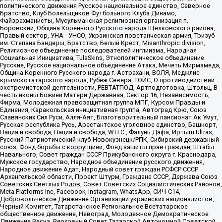
политического движения Русское национальное единство, Северное
Братство, Клуб Болельщиков Футбольного Клуба Динамо,
Файзрахманисты, Мусульманская религиозная организация п.
Боровский, Община Коренного Русского народа Щелковского района,
Правый сектор, УНА - УНСО, Украинская повстанческая армия, Тризуб
им. Степана Бандеры, Братство, Белый Крест, Misanthropic division,
Религиозное объединение последователей инглиизма, Народная
Социальная Инициатива, TulaSkins, Этнополитическое объединение
Русские, Русское национальное объединение Атака, Мечеть Мирмамеда,
Община Коренного Русского народа г. Астрахани, ВОЛЯ, Меджлис
крымскотатарского народа, Рубеж Севера, ТОЙС, О противодействии
экстремистской деятельности, РЕВТАТПОД, Артподготовка, Штольц, В
честь иконы Божией Матери Державная, Сектор 16, Независимость,
Фирма, Молодежная правозащитная группа МПГ, Курсом Правды и
Единения, Каракольская инициативная группа, Автоград Крю, Союз
Славянских Сил Руси, Алля-Аят, Благотворительный пансионат Ак Умут,
Русская республика Русь, Арестантское уголовное единство, Башкорт,
Нация и свобода, Нация и свобода, W.H.С., Фалунь Дафа, Иртыш Ultras,
Русский Патриотический клуб-Новокузнецк/РПК, Сибирский державный
союз, Фонд борьбы с коррупцией, Фонд защиты прав граждан, Штабы
Навального, Совет граждан СССР Прикубанского округа г. Краснодара,
Мужское государство, Народное объединение русского движения,
Народное движение Адат, Народный совет граждан РСФСР СССР
Архангельской области, Проект Штурм, Граждане СССР, Держава Союз
Советских Светлых Родов, Совет Советских Социалистических Районов,
Meta Platforms Inc, Facebook, Instagram, WhatsApp, СИЧ-С14,
Добровольческое Движение Организации украинских националистов,
Черный Комитет, Татарстанское Региональное Всетатарское
общественное движение, Невоград, Молодежное Демократическое
Движение Весна, Верховный Совет Татарской Автономной Советской