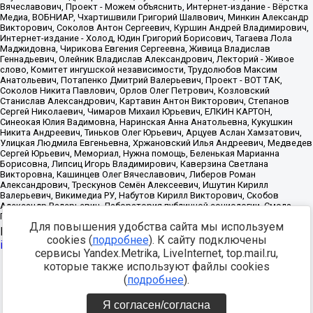
Для повышения удобства сайта мы используем
Источник:
https://minjust.gov.ru/uploaded/files/reestr-
cookies (
подробнее
). К сайту подключены
inostrannyih-agentov-22-03-2024.pdf
данные на
22.03.2024
сервисы Yandex.Metrika, LiveInternet, top.mail.ru,
которые также используют файлы cookies
Разработка -
(
подробнее
).
Я согласен/согласна