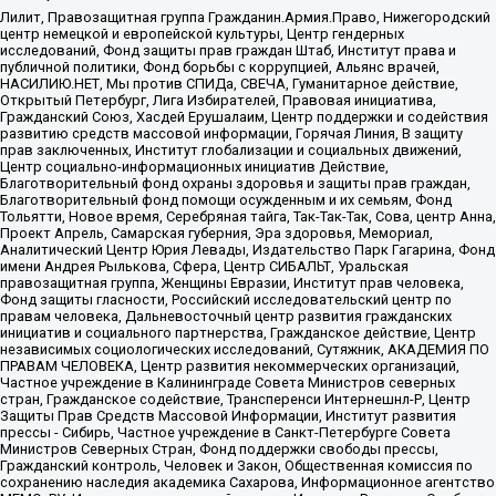
Лилит, Правозащитная группа Гражданин.Армия.Право, Нижегородский
центр немецкой и европейской культуры, Центр гендерных
исследований, Фонд защиты прав граждан Штаб, Институт права и
публичной политики, Фонд борьбы с коррупцией, Альянс врачей,
НАСИЛИЮ.НЕТ, Мы против СПИДа, СВЕЧА, Гуманитарное действие,
Открытый Петербург, Лига Избирателей, Правовая инициатива,
Гражданский Союз, Хасдей Ерушалаим, Центр поддержки и содействия
развитию средств массовой информации, Горячая Линия, В защиту
прав заключенных, Институт глобализации и социальных движений,
Центр социально-информационных инициатив Действие,
Благотворительный фонд охраны здоровья и защиты прав граждан,
Благотворительный фонд помощи осужденным и их семьям, Фонд
Тольятти, Новое время, Серебряная тайга, Так-Так-Так, Сова, центр Анна,
Проект Апрель, Самарская губерния, Эра здоровья, Мемориал,
Аналитический Центр Юрия Левады, Издательство Парк Гагарина, Фонд
имени Андрея Рылькова, Сфера, Центр СИБАЛЬТ, Уральская
правозащитная группа, Женщины Евразии, Институт прав человека,
Фонд защиты гласности, Российский исследовательский центр по
правам человека, Дальневосточный центр развития гражданских
инициатив и социального партнерства, Гражданское действие, Центр
независимых социологических исследований, Сутяжник, АКАДЕМИЯ ПО
ПРАВАМ ЧЕЛОВЕКА, Центр развития некоммерческих организаций,
Частное учреждение в Калининграде Совета Министров северных
стран, Гражданское содействие, Трансперенси Интернешнл-Р, Центр
Защиты Прав Средств Массовой Информации, Институт развития
прессы - Сибирь, Частное учреждение в Санкт-Петербурге Совета
Министров Северных Стран, Фонд поддержки свободы прессы,
Гражданский контроль, Человек и Закон, Общественная комиссия по
сохранению наследия академика Сахарова, Информационное агентство