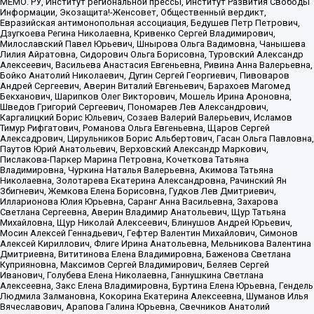
МЕМО. РУ, Институт региональной прессы, Институт Развития Свободы
Информации, Экозащита!-Женсовет, Общественный вердикт,
Евразийская антимонопольная ассоциация, Бедушев Петр Петрович,
Дзугкоева Регина Николаевна, Кривенко Сергей Владимирович,
Милославский Павел Юрьевич, Шнырова Ольга Вадимовна, Чанышева
Лилия Айратовна, Сидорович Ольга Борисовна, Туровский Александр
Алексеевич, Васильева Анастасия Евгеньевна, Ривина Анна Валерьевна,
Бойко Анатолий Николаевич, Дугин Сергей Георгиевич, Пивоваров
Андрей Сергеевич, Аверин Виталий Евгеньевич, Барахоев Магомед
Бекханович, Шарипков Олег Викторович, Мошель Ирина Ароновна,
Шведов Григорий Сергеевич, Пономарев Лев Александрович,
Каргалицкий Борис Юльевич, Созаев Валерий Валерьевич, Исламов
Тимур Рифгатович, Романова Ольга Евгеньевна, Щаров Сергей
Алексадрович, Цирульников Борис Альбертович, Гасан Ольга Павловна,
Паутов Юрий Анатольевич, Верховский Александр Маркович,
Пислакова-Паркер Марина Петровна, Кочеткова Татьяна
Владимировна, Чуркина Наталья Валерьевна, Акимова Татьяна
Николаевна, Золотарева Екатерина Александровна, Рачинский Ян
Збигневич, Жемкова Елена Борисовна, Гудков Лев Дмитриевич,
Илларионова Юлия Юрьевна, Саранг Анна Васильевна, Захарова
Светлана Сергеевна, Аверин Владимир Анатольевич, Щур Татьяна
Михайловна, Щур Николай Алексеевич, Блинушов Андрей Юрьевич,
Мосин Алексей Геннадьевич, Гефтер Валентин Михайлович, Симонов
Алексей Кириллович, Флиге Ирина Анатольевна, Мельникова Валентина
Дмитриевна, Вититинова Елена Владимировна, Баженова Светлана
Куприяновна, Максимов Сергей Владимирович, Беляев Сергей
Иванович, Голубева Елена Николаевна, Ганнушкина Светлана
Алексеевна, Закс Елена Владимировна, Буртина Елена Юрьевна, Гендель
Людмила Залмановна, Кокорина Екатерина Алексеевна, Шуманов Илья
Вячеславович, Арапова Галина Юрьевна, Свечников Анатолий