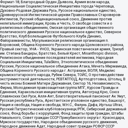
Формат-18, Благородный Орден Дьявола, Армия воли народа,
Национальная Социалистическая Инициатива города Череповца,
Духовно-Родовая Держава Русь, Русское национальное единство,
Древнерусской Инглистической церкви Православных Староверов-
Инглингов, Русский общенациональный союз, Движение против
нелегальной иммиграции, Кровь и Честь, О свободе совести и о
религиозных объединениях, Омская организация общественного
политического движения Русское национальное единство, Северное
Братство, Клуб Болельщиков Футбольного Клуба Динамо,
Файзрахманисты, Мусульманская религиозная организация п.
Боровский, Община Коренного Русского народа Щелковского района,
Правый сектор, УНА - УНСО, Украинская повстанческая армия, Тризуб
им. Степана Бандеры, Братство, Белый Крест, Misanthropic division,
Религиозное объединение последователей инглиизма, Народная
Социальная Инициатива, TulaSkins, Этнополитическое объединение
Русские, Русское национальное объединение Атака, Мечеть Мирмамеда,
Община Коренного Русского народа г. Астрахани, ВОЛЯ, Меджлис
крымскотатарского народа, Рубеж Севера, ТОЙС, О противодействии
экстремистской деятельности, РЕВТАТПОД, Артподготовка, Штольц, В
честь иконы Божией Матери Державная, Сектор 16, Независимость,
Фирма, Молодежная правозащитная группа МПГ, Курсом Правды и
Единения, Каракольская инициативная группа, Автоград Крю, Союз
Славянских Сил Руси, Алля-Аят, Благотворительный пансионат Ак Умут,
Русская республика Русь, Арестантское уголовное единство, Башкорт,
Нация и свобода, Нация и свобода, W.H.С., Фалунь Дафа, Иртыш Ultras,
Русский Патриотический клуб-Новокузнецк/РПК, Сибирский державный
союз, Фонд борьбы с коррупцией, Фонд защиты прав граждан, Штабы
Навального, Совет граждан СССР Прикубанского округа г. Краснодара,
Мужское государство, Народное объединение русского движения,
Народное движение Адат, Народный совет граждан РСФСР СССР