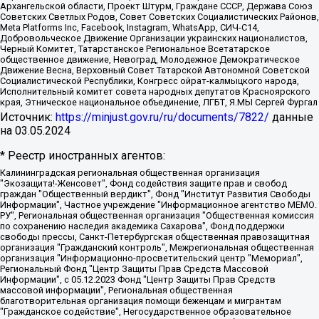
Архангельской области, Проект Штурм, Граждане СССР, Держава Союз
Советских Светлых Родов, Совет Советских Социалистических Районов,
Meta Platforms Inc, Facebook, Instagram, WhatsApp, СИЧ-С14,
Добровольческое Движение Организации украинских националистов,
Черный Комитет, Татарстанское Региональное Всетатарское
общественное движение, Невоград, Молодежное Демократическое
Движение Весна, Верховный Совет Татарской Автономной Советской
Социалистической Республики, Конгресс ойрат-калмыцкого народа,
Исполнительный комитет совета народных депутатов Красноярского
края, Этническое национальное объединение, ЛГБТ, Я.МЫ Сергей Фургал
Источник:
https://minjust.gov.ru/ru/documents/7822/
данные
на
03.05.2024
* Реестр иностранных агентов:
Калининградская региональная общественная организация "Экозащита!-Женсовет", Фонд содействия защите прав и свобод граждан "Общественный вердикт", Фонд "Институт Развития Свободы Информации", Частное учреждение "Информационное агентство МЕМО. РУ", Региональная общественная организация "Общественная комиссия по сохранению наследия академика Сахарова", Фонд поддержки свободы прессы, Санкт-Петербургская общественная правозащитная организация "Гражданский контроль", Межрегиональная общественная организация "Информационно-просветительский центр "Мемориал", Региональный Фонд "Центр Защиты Прав Средств Массовой Информации", с 05.12.2023 Фонд "Центр Защиты Прав Средств массовой информации", Региональная общественная благотворительная организация помощи беженцам и мигрантам "Гражданское содействие", Негосударственное образовательное учреждение дополнительного профессионального образования (повышение квалификации) специалистов "АКАДЕМИЯ ПО ПРАВАМ ЧЕЛОВЕКА", Свердловская региональная общественная организация "Сутяжник", Автономная некоммерческая организация "Центр независимых социологических исследований", Союз общественных объединений "Российский исследовательский центр по правам человека", Региональное общественное учреждение научно-информационный центр "МЕМОРИАЛ", Некоммерческая организация "Фонд защиты гласности", Автономная некоммерческая организация "Институт прав человека", Городская общественная организация "Екатеринбургское общество "МЕМОРИАЛ", Городская общественная организация "Рязанское историко-просветительское и правозащитное общество "Мемориал" (Рязанский Мемориал), Челябинский региональный орган общественной самодеятельности – женское общественное объединение "Женщины Евразии", Челябинский региональный орган общественной самодеятельности "Уральская правозащитная группа", Фонд содействия защите здоровья и социальной справедливости имени Андрея Рылькова, Автономная Некоммерческая Организация "Аналитический Центр Юрия Левады", Автономная некоммерческая организация социальной поддержки населения "Проект Апрель", Региональная общественная организация помощи женщинам и детям, находящимся в кризисной ситуации "Информационно-методический центр "Анна", Фонд содействия развитию массовых коммуникаций и правовому просвещению "Так-так-Так", Фонд содействия устойчивому развитию "Серебряная тайга", Свердловский региональный общественный фонд социальных проектов "Новое время", "Idel.Реалии", Кавказ.Реалии, Крым.Реалии, Телеканал Настоящее Время, Татаро-башкирская служба Радио Свобода (Azatliq Radiosi), Радио Свободная Европа/Радио Свобода (PCE/PC), "Сибирь.Реалии", "Фактограф", Благотворительный фонд помощи осужденным и их семьям, Автономная некоммерческая организация "Институт глобализации и социальных движений", Фонд "В защиту прав заключенных", Частное учреждение "Центр поддержки и содействия развитию средств массовой информации", Пензенский региональный общественный благотворительный фонд "Гражданский союз", "Север.Реалии", Некоммерческая организация Фонд "Правовая инициатива", Общество с ограниченной ответственностью "Радио Свободная Европа/Радио Свобода", Чешское информационное агентство "MEDIUM-ORIENT", Красноярская региональная общественная организация "Мы против СПИДа", Камалягин Денис Николаевич, Маркелов Сергей Евгеньевич, Пономарев Лев Александрович, Савицкая Людмила Алексеевна, Автономная некоммерческая организация "Центр по работе с проблемой насилия "НАСИЛИЮ.НЕТ", Межрегиональный профессиональный союз работников здравоохранения "Альянс врачей", Юридическое лицо, зарегистрированное в Латвийской Республике, SIA "Medusa Project" (регистрационный номер 40103797863, дата регистрации 10.06.2014), Некоммерческая организация "Фонд по борьбе с коррупцией", Автономная некоммерческая организация "Институт права и публичной политики", Баданин Роман Сергеевич, Гликин Максим Александрович, Железнова Мария Михайловна, Лукьянова Юлия Сергеевна, Маетная Елизавета Витальевна, Маняхин Петр Борисович, Чуракова Ольга Владимировна, Ярош Юлия Петровна, Юридическое лицо "The Insider SIA", зарегистрированное в Риге, Латвийская Республика (дата регистрации 26.06.2015), являющееся администратором доменного имени интернет-издания "The Insider SIA", https://theins.ru, Постернак Алексей Евгеньевич, Рубин Михаил Аркадьевич, Анин Роман Александрович, Юридическое лицо Istories fonds, зарегистрированное в Латвийской Республике (регистрационный номер 50008295751, дата регистрации 24.02.2020), Великовский Дмитрий Александрович, Долинина Ирина Николаевна, Мароховская Алеся Алексеевна, Шлейнов Роман Юрьевич, Шмагун Олеся Валентиновна, Общество с ограниченной ответственностью "Альтаир 2021", Общество с ограниченной ответственностью "Вега 2021", Общество с ограниченной ответственностью "Главный редактор 2021", Общество с ограниченной ответственностью "Ромашки монолит", Важенков Артем Валерьевич, Ивановская областная общественная организация "Центр гендерных исследований", Гурман Юрий Альбертович, Медиапроект "ОВД-Инфо", Егоров Владимир Владимирович, Жилинский Владимир Александрович, Общество с ограниченной ответственностью "ЗП", Иванова София Юрьевна, Карезина Инна Павловна, Кильтау Екатерина Викторовна, Петров Алексей Викторович, Пискунов Сергей Евгеньевич, Смирнов Сергей Сергеевич, Тихонов Михаил Сергеевич, Общество с ограниченной ответственностью "ЖУРНАЛИСТ-ИНОСТРАННЫЙ АГЕНТ", Арапова Галина Юрьевна, Вольтская Татьяна Анатольевна, Американская компания "Mason G.E.S. Anonymous Foundation" (США), являющаяся владельцем интернет-издания https://mnews.world/, Компания "Stichting Bellingcat", зарегистрированная в Нидерландах (дата регистрации 11.07.2018), Захаров Андрей Вячеславович, Клепиковская Екатерина Дмитриевна, Общество с ограниченной ответственностью "МЕМО", Перл Роман Александрович, Симонов Евгений Алексеевич, Соловьева Елена Анатольевна, Сотников Даниил Владимирович, Сурначева Елизавета Дмитриевна, Автономная некоммерческая организация по защите прав человека и информированию населения "Якутия – Наше Мнение", Общество с ограниченной ответственностью "Москоу диджитал медиа", с 26.01.2023 Общество с ограниченной ответственностью "Чайка Белые сады", Ветошкина Валерия Валерьевна, Заговора Максим Александрович, Межрегиональное общественное движение "Российская ЛГБТ - сеть", Оленичев Максим Владимирович, Павлов Иван Юрьевич, Скворцова Елена Сергеевна, Общество с ограниченной ответственностью "Как бы инагент", Кочетков Игорь Викторович, Общество с ограниченной ответственностью "Честные выборы", Еланчик Олег Александрович, Общество с ограниченной ответственностью "Нобелевский призыв", Гималова Регина Эмилевна, Григорьев Андрей Валерьевич, Григорьева Алина Александровна, Ассоциация по содействию защите прав призывников, альтернативнослужащих и военнослужащих "Правозащитная группа "Гражданин.Армия.Право", Хисамова Регина Фаритовна, Автономная некоммерческая организация по реализации социально-правовых программ "Лилит", Дальневосточное общественное движение "Маяк", Санкт-Петербургская ЛГБТ-инициативная группа "Выход", Инициативная группа ЛГБТ+ "Реверс", Алексеев Андрей Викторович, Бекбулатова Таисия Львовна, Беляев Иван Михайлович, Владыкина Елена Сергеевна, Гельман Марат Александрович, Никульшина Вероника Юрьевна, Толоконникова Надежда Андреевна, Шендерович Виктор Анатольевич, Общество с ограниченной ответственностью "Данное сообщение", Общество с ограниченной ответственностью Издательский дом "Новая глава", Айнбиндер Александра Александровна, Московский комьюнити-центр для ЛГБТ+инициатив, Благотворительный фонд развития филантропии, Deutsche Welle (Германия, Kurt-Schumacher-Strasse 3, 53113 Bonn), Борзунова Мария Михайловна, Воробьев Виктор Викторович, Голубева Анна Львовна, Константинова Алла Михайловна, Малкова Ирина Владимировна, Мурадов Мурад Абдулгалимович, Осетинская Елизавета Николаевна, Понасенков Евгений Николаевич, Ганапольский Матвей Юрьевич, Киселев Евгений Алексеевич, Борухович Ирина Григорьевна, Дремин Иван Тимофеевич, Дубровский Дмитрий Викторович, Красноярская региональная общественная организация поддержки и развития альтернативных образовательных технологий и межкультурных коммуникаций "ИНТЕРРА", Маяковская Екатерина Алексеевна, Фейгин Марк Захарович, Филимонов Андрей Викторович, Дзугкоева Регина Николаевна, Доброхотов Роман Александрович, Дудь Юрий Александрович, Елкин Сергей Владимирович, Кругликов Кирилл Игоревич, Сабунаева Мария Леонидовна, Семенов Алексей Владимирович, Шаинян Карен Багратович, Шульман Екатерина Михайловна, Асафьев Артур Валерьевич, Вахштайн Виктор Семенович, Венедиктов Алексей Алексеевич, Лушникова Екатерина Евгеньевна, Волков Леонид Михайлович, Невзоров Александр Глебович, Пархоменко Сергей Борисович, Сироткин Ярослав Николаевич, Кара-Мурза Владимир Владимирович, Баранова Наталья Владимировна, Гозман Леонид Яковлевич, Кагарлицкий Борис Юльевич, Климарев Михаил Валерьевич, Милов Владимир Станиславович, Автономная некоммерческая организация Краснодарский центр современного искусства "Типография", Моргенштерн Алишер Тагирович, Соболь Любовь Эдуардовна, Общество с ограниченной ответственностью "ЛИЗА НОРМ", Каспаров Гарри Кимович, Ходорковский Михаил Борисович, Общество с ограниченной ответственностью "Апрельские тезисы", Данилович Ирина Брониславовна, Кашин Олег Владимирович, Петров Николай Владимирович, Пивоваров Алексей Владимирович, Соколов Михаил Владимирович, Цветкова Юлия Владимировна, Чичваркин Евгений Александрович, Комитет против пыток/Команда против пыток, Общество с ограниченной ответственностью "Первый научный", Общество с ограниченной ответственностью "Вертолет и ко", Белоцерковская Вероника Борисовна, Кац Максим Евгеньевич, Лазарева Татьяна Юрьевна, Шаведдинов Руслан Табризович, Яшин Илья Валерьевич, Общество с ограниченной ответственностью "Иноагент ААВ", Алешковский Дмитрий Петрович, Альбац Евгения Марковна, Быков Дмитрий Львович, Галямина Юлия Евгеньевна, Лойко Сергей Леонидович, Мартынов Кирилл Константинович, Медведев Сергей Александрович, Крашенинников Федор Геннадиевич, Гордеева Катерина Вл