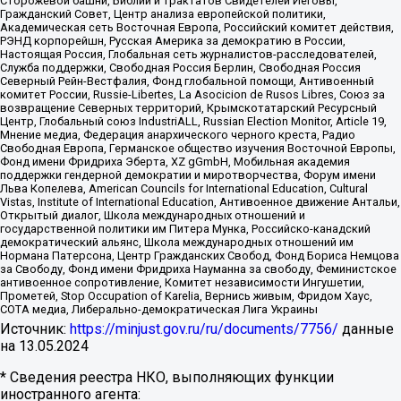
Сторожевой башни, Библии и трактатов Свидетелей Иеговы,
Гражданский Совет, Центр анализа европейской политики,
Академическая сеть Восточная Европа, Российский комитет действия,
РЭНД корпорейшн, Русская Америка за демократию в России,
Настоящая Россия, Глобальная сеть журналистов-расследователей,
Служба поддержки, Свободная Россия Берлин, Свободная Россия
Северный Рейн-Вестфалия, Фонд глобальной помощи, Антивоенный
комитет России, Russie-Libertes, La Asocicion de Rusos Libres, Союз за
возвращение Северных территорий, Крымскотатарский Ресурсный
Центр, Глобальный союз IndustriALL, Russian Election Monitor, Article 19,
Мнение медиа, Федерация анархического черного креста, Радио
Свободная Европа, Германское общество изучения Восточной Европы,
Фонд имени Фридриха Эберта, XZ gGmbH, Мобильная академия
поддержки гендерной демократии и миротворчества, Форум имени
Льва Копелева, American Councils for International Education, Cultural
Vistas, Institute of International Education, Антивоенное движение Антальи,
Открытый диалог, Школа международных отношений и
государственной политики им Питера Мунка, Российско-канадский
демократический альянс, Школа международных отношений им
Нормана Патерсона, Центр Гражданских Свобод, Фонд Бориса Немцова
за Свободу, Фонд имени Фридриха Науманна за свободу, Феминистское
антивоенное сопротивление, Комитет независимости Ингушетии,
Прометей, Stop Occupation of Karelia, Вернись живым, Фридом Хаус,
СОТА медиа, Либерально-демократическая Лига Украины
Источник:
https://minjust.gov.ru/ru/documents/7756/
данные
на
13.05.2024
* Сведения реестра НКО, выполняющих функции
иностранного агента: