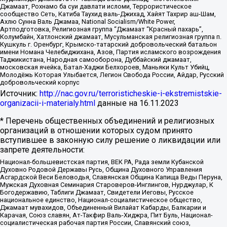
Джамаат, Рохнамо ба суи давлати исломи, Террористическое
сообщество Сеть, Катиба Таухид валь-Джихад, Хайят Тахрир аш-Шам,
Ахлю Сунна Валь Джамаа, National Socialism/White Power,
Артподготовка, Религиозная группа “Джамаат “Красный пахарь”,
Колумбайн, Хатлонский джамаат, Мусульманская религиозная группа п.
Кушкуль г. Оренбург, Крымско-татарский добровольческий батальон
имени Номана Челебиджихана, Азов, Партия исламского возрождения
Таджикистана, Народная самооборона, Дуббайский джамаат,
московская ячейка, Батал-Хаджи Белхороев, Маньяки Культ Убийц,
Молодёжь Которая Улыбается, Легион Свобода России, Айдар, Русский
добровольческий корпус
Источник:
http://nac.gov.ru/terroristicheskie-i-ekstremistskie-
organizacii-i-materialy.html
данные на
16.11.2023
* Перечень общественных объединений и религиозных
организаций в отношении которых судом принято
вступившее в законную силу решение о ликвидации или
запрете деятельности:
Национал-большевистская партия, ВЕК РА, Рада земли Кубанской
Духовно Родовой Державы Русь, Община Духовного Управления
Асгардской Веси Беловодья, Славянская Община Капища Веды Перуна,
Мужская Духовная Семинария Староверов-Инглингов, Нурджулар, К
Богодержавию, Таблиги Джамаат, Свидетели Иеговы, Русское
национальное единство, Национал-социалистическое общество,
Джамаат мувахидов, Объединенный Вилайат Кабарды, Балкарии и
Карачая, Союз славян, Ат-Такфир Валь-Хиджра, Пит Буль, Национал-
социалистическая рабочая партия России, Славянский союз,