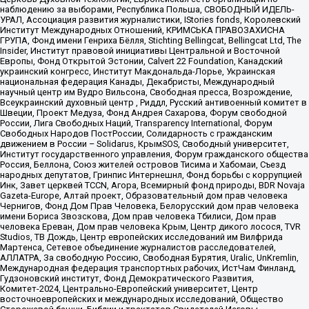
наблюдению за выборами, Республика Польша, СВОБОДНЫЙ ИДЕЛЬ-
УРАЛ, Ассоциация развития журналистики, IStories fonds, Королевский
Институт Международных Отношений, КРИМСЬКА ПРАВОЗАХИСНА
ГРУПА, Фонд имени Генриха Бёлля, Stichting Bellingcat, Bellingcat Ltd, The
Insider, Институт правовой инициативы Центральной и Восточной
Европы, Фонд Открытой Эстонии, Calvert 22 Foundation, Канадский
украинский конгресс, Институт Макдональда-Лорье, Украинская
национальная федерация Канады, Декабристы, Международный
научный центр им Вудро Вильсона, Свободная пресса, Возрождение,
Всеукраинский духовный центр , Риддл, Русский антивоенный комитет в
Швеции, Проект Медуза, Фонд Андрея Сахарова, Форум свободной
России, Лига Свободных Наций, Transparеncy International, Форум
Свободных Народов ПостРоссии, Солидарность с гражданским
движением в России – Solidarus, КрымSOS, Свободный университет,
Институт государственного управления, Форум гражданского общества
Россия, Беллона, Союз жителей островов Тисима и Хабомаи, Съезд
народных депутатов, Гринпис Интернешнл, Фонд борьбы с коррупцией
Инк, Завет церквей TCCN, Агора, Всемирный фонд природы, BDR Novaja
Gazeta-Europe, Алтай проект, Образовательный дом прав человека
Чернигов, Фонд Дом Прав Человека, Белорусский дом прав человека
имени Бориса Звозскова, Дом прав человека Тбилиси, Дом прав
человека Ереван, Дом прав человека Крым, Центр дикого лосося, TVR
Studios, ТВ Дождь, Центр европейских исследований им Вилфрида
Мартенса, Сетевое объединение журналистов расследователей,
АЛЛАТРА, За свободную Россию, Свободная Бурятия, Uralic, UnKremlin,
Международная федерация транспортных рабочих, ИстЧам Финланд,
Гудзоновский институт, Фонд Демократического Развития,
Комитет-2024, Центрально-Европейский университет, Центр
восточноевропейских и международных исследований, Общество