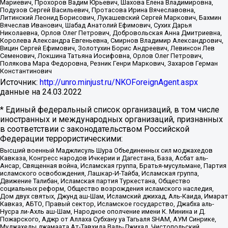
Мариевич, Прохоров Вадим Юрьевич, Шахова Елена Владимировна,
Подузов Сергей Васильевич, Протасова Ирина Вячеславовна,
Литинский Леонид Борисович, Лукашевский Сергей Маркович, Бахмин
Вячеслав Иванович, Шабад Анатолий Ефимович, Сухих Дарья
Николаевна, Орлов Олег Петрович, Добровольская Анна Дмитриевна,
Королева Александра Евгеньевна, Смирнов Владимир Александрович,
Вицин Сергей Ефимович, Золотухин Борис Андреевич, Левинсон Лев
Семенович, Локшина Татьяна Иосифовна, Орлов Олег Петрович,
Полякова Мара Федоровна, Резник Генри Маркович, Захаров Герман
Константинович
Источник:
http://unro.minjust.ru/NKOForeignAgent.aspx
данные на
24.03.2022
* Единый федеральный список организаций, в том числе
иностранных и международных организаций, признанных
в соответствии с законодательством Российской
Федерации террористическими:
Высший военный Маджлисуль Шура Объединенных сил моджахедов
Кавказа, Конгресс народов Ичкерии и Дагестана, База, Асбат аль-
Ансар, Священная война, Исламская группа, Братья-мусульмане, Партия
исламского освобождения, Лашкар-И-Тайба, Исламская группа,
Движение Талибан, Исламская партия Туркестана, Общество
социальных реформ, Общество возрождения исламского наследия,
Дом двух святых, Джунд аш-Шам, Исламский джихад, Аль-Каида, Имарат
Кавказ, АБТО, Правый сектор, Исламское государство, Джабха аль-
Нусра ли-Ахль аш-Шам, Народное ополчение имени К. Минина и Д.
Пожарского, Аджр от Аллаха Субхану уа Тагьаля SHAM, АУМ Синрике,
Муджахеды джамаата Ат-Тавхида Валь-Джихад, Чистопольский