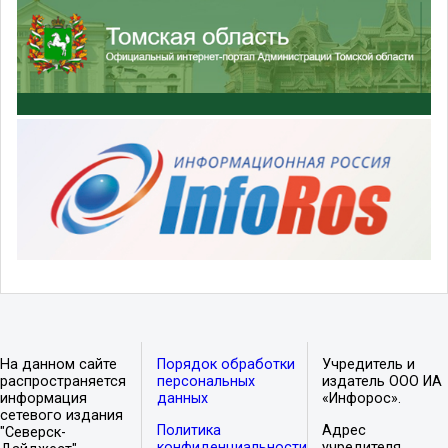
На данном сайте
Порядок обработки
Учредитель и
распространяется
персональных
издатель ООО ИА
информация
данных
«Инфорос».
сетевого издания
Политика
Адрес
"Северск-
конфиденциальности
учредителя,