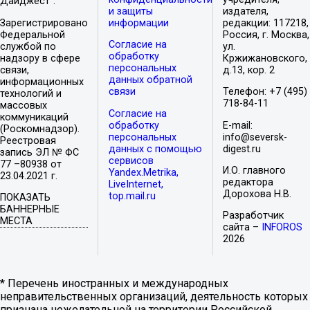
Дайджест".
и защиты
издателя,
Зарегистрировано
информации
редакции: 117218,
Федеральной
Россия, г. Москва,
Согласие на
службой по
ул.
обработку
надзору в сфере
Кржижановского,
персональных
связи,
д.13, кор. 2
данных обратной
информационных
связи
Телефон: +7 (495)
технологий и
718-84-11
массовых
Согласие на
коммуникаций
обработку
E-mail:
(Роскомнадзор).
персональных
info@seversk-
Реестровая
данных с помощью
digest.ru
запись ЭЛ № ФС
сервисов
77 –80938 от
И.О. главного
Yandex.Metrika,
23.04.2021 г.
редактора
LiveInternet,
Дорохова Н.В.
top.mail.ru
ПОКАЗАТЬ
БАННЕРНЫЕ
Разработчик
МЕСТА
сайта –
INFOROS
2026
* Перечень иностранных и международных
неправительственных организаций, деятельность которых
признана нежелательной на территории Российской