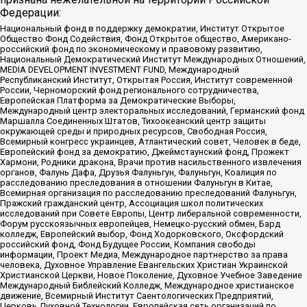
Федерации:
Национальный фонд в поддержку демократии, Институт Открытое
Общество Фонд Содействия, Фонд Открытое общество, Американо-
российский фонд по экономическому и правовому развитию,
Национальный Демократический Институт Международных Отношений,
MEDIA DEVELOPMENT INVESTMENT FUND, Международный
Республиканский Институт, Открытая Россия, Институт современной
России, Черноморский фонд регионального сотрудничества,
Европейская Платформа за Демократические Выборы,
Международный центр электоральных исследований, Германский фонд
Маршалла Соединенных Штатов, Тихоокеанский центр защиты
окружающей среды и природных ресурсов, Свободная Россия,
Всемирный конгресс украинцев, Атлантический совет, Человек в беде,
Европейский фонд за демократию, Джеймстаунский фонд, Прожект
Хармони, Родники дракона, Врачи против насильственного извлечения
органов, Фалунь Дафа, Друзья Фалуньгун, Фалуньгун, Коалиция по
расследованию преследования в отношении Фалуньгун в Китае,
Всемирная организация по расследованию преследований Фалуньгун,
Пражский гражданский центр, Ассоциация школ политических
исследований при Совете Европы, Центр либеральной современности,
Форум русскоязычных европейцев, Немецко-русский обмен, Бард
колледж, Европейский выбор, Фонд Ходорковского, Оксфордский
российский фонд, Фонд Будущее России, Компания свободы
информации, Проект Медиа, Международное партнерство за права
человека, Духовное Управление Евангельских Христиан Украинской
Христианской Церкви, Новое Поколение, Духовное Учебное Заведение
Международный Библейский Колледж, Международное христианское
движение, Всемирный Институт Саентологических Предприятий,
Церковь Духовной Технологии, Европейская сеть организаций по