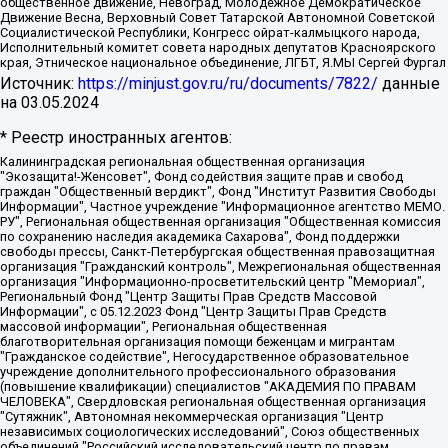
общественное движение, Невоград, Молодежное Демократическое
Движение Весна, Верховный Совет Татарской Автономной Советской
Социалистической Республики, Конгресс ойрат-калмыцкого народа,
Исполнительный комитет совета народных депутатов Красноярского
края, Этническое национальное объединение, ЛГБТ, Я.МЫ Сергей Фургал
Источник:
https://minjust.gov.ru/ru/documents/7822/
данные
на
03.05.2024
* Реестр иностранных агентов:
Калининградская региональная общественная организация "Экозащита!-Женсовет", Фонд содействия защите прав и свобод граждан "Общественный вердикт", Фонд "Институт Развития Свободы Информации", Частное учреждение "Информационное агентство МЕМО. РУ", Региональная общественная организация "Общественная комиссия по сохранению наследия академика Сахарова", Фонд поддержки свободы прессы, Санкт-Петербургская общественная правозащитная организация "Гражданский контроль", Межрегиональная общественная организация "Информационно-просветительский центр "Мемориал", Региональный Фонд "Центр Защиты Прав Средств Массовой Информации", с 05.12.2023 Фонд "Центр Защиты Прав Средств массовой информации", Региональная общественная благотворительная организация помощи беженцам и мигрантам "Гражданское содействие", Негосударственное образовательное учреждение дополнительного профессионального образования (повышение квалификации) специалистов "АКАДЕМИЯ ПО ПРАВАМ ЧЕЛОВЕКА", Свердловская региональная общественная организация "Сутяжник", Автономная некоммерческая организация "Центр независимых социологических исследований", Союз общественных объединений "Российский исследовательский центр по правам человека", Региональное общественное учреждение научно-информационный центр "МЕМОРИАЛ", Некоммерческая организация "Фонд защиты гласности", Автономная некоммерческая организация "Институт прав человека", Городская общественная организация "Екатеринбургское общество "МЕМОРИАЛ", Городская общественная организация "Рязанское историко-просветительское и правозащитное общество "Мемориал" (Рязанский Мемориал), Челябинский региональный орган общественной самодеятельности – женское общественное объединение "Женщины Евразии", Челябинский региональный орган общественной самодеятельности "Уральская правозащитная группа", Фонд содействия защите здоровья и социальной справедливости имени Андрея Рылькова, Автономная Некоммерческая Организация "Аналитический Центр Юрия Левады", Автономная некоммерческая организация социальной поддержки населения "Проект Апрель", Региональная общественная организация помощи женщинам и детям, находящимся в кризисной ситуации "Информационно-методический центр "Анна", Фонд содействия развитию массовых коммуникаций и правовому просвещению "Так-так-Так", Фонд содействия устойчивому развитию "Серебряная тайга", Свердловский региональный общественный фонд социальных проектов "Новое время", "Idel.Реалии", Кавказ.Реалии, Крым.Реалии, Телеканал Настоящее Время, Татаро-башкирская служба Радио Свобода (Azatliq Radiosi), Радио Свободная Европа/Радио Свобода (PCE/PC), "Сибирь.Реалии", "Фактограф", Благотворительный фонд помощи осужденным и их семьям, Автономная некоммерческая организация "Институт глобализации и социальных движений", Фонд "В защиту прав заключенных", Частное учреждение "Центр поддержки и содействия развитию средств массовой информации", Пензенский региональный общественный благотворительный фонд "Гражданский союз", "Север.Реалии", Некоммерческая организация Фонд "Правовая инициатива", Общество с ограниченной ответственностью "Радио Свободная Европа/Радио Свобода", Чешское информационное агентство "MEDIUM-ORIENT", Красноярская региональная общественная организация "Мы против СПИДа", Камалягин Денис Николаевич, Маркелов Сергей Евгеньевич, Пономарев Лев Александрович, Савицкая Людмила Алексеевна, Автономная некоммерческая организация "Центр по работе с проблемой насилия "НАСИЛИЮ.НЕТ", Межрегиональный профессиональный союз работников здравоохранения "Альянс врачей", Юридическое лицо, зарегистрированное в Латвийской Республике, SIA "Medusa Project" (регистрационный номер 40103797863, дата регистрации 10.06.2014), Некоммерческая организация "Фонд по борьбе с коррупцией", Автономная некоммерческая организация "Институт права и публичной политики", Баданин Роман Сергеевич, Гликин Максим Александрович, Железнова Мария Михайловна, Лукьянова Юлия Сергеевна, Маетная Елизавета Витальевна, Маняхин Петр Борисович, Чуракова Ольга Владимировна, Ярош Юлия Петровна, Юридическое лицо "The Insider SIA", зарегистрированное в Риге, Латвийская Республика (дата регистрации 26.06.2015), являющееся администратором доменного имени интернет-издания "The Insider SIA", https://theins.ru, Постернак Алексей Евгеньевич, Рубин Михаил Аркадьевич, Анин Роман Александрович, Юридическое лицо Istories fonds, зарегистрированное в Латвийской Республике (регистрационный номер 50008295751, дата регистрации 24.02.2020), Великовский Дмитрий Александрович, Долинина Ирина Николаевна, Мароховская Алеся Алексеевна, Шлейнов Роман Юрьевич, Шмагун Олеся Валентиновна, Общество с ограниченной ответственностью "Альтаир 2021", Общество с ограниченной ответственностью "Вега 2021", Общество с ограниченной ответственностью "Главный редактор 2021", Общество с ограниченной ответственностью "Ромашки монолит", Важенков Артем Валерьевич, Ивановская областная общественная организация "Центр гендерных исследований", Гурман Юрий Альбертович, Медиапроект "ОВД-Инфо", Егоров Владимир Владимирович, Жилинский Владимир Александрович, Общество с ограниченной ответственностью "ЗП", Иванова София Юрьевна, Карезина Инна Павловна, Кильтау Екатерина Викторовна, Петров Алексей Викторович, Пискунов Сергей Евгеньевич, Смирнов Сергей Сергеевич, Тихонов Михаил Сергеевич, Общество с ограниченной ответственностью "ЖУРНАЛИСТ-ИНОСТРАННЫЙ АГЕНТ", Арапова Галина Юрьевна, Вольтская Татьяна Анатольевна, Американская компания "Mason G.E.S. Anonymous Foundation" (США), являющаяся владельцем интернет-издания https://mnews.world/, Компания "Stichting Bellingcat", зарегистрированная в Нидерландах (дата регистрации 11.07.2018), Захаров Андрей Вячеславович, Клепиковская Екатерина Дмитриевна, Общество с ограниченной ответственностью "МЕМО", Перл Роман Александрович, Симонов Евгений Алексеевич, Соловьева Елена Анатольевна, Сотников Даниил Владимирович, Сурначева Елизавета Дмитриевна, Автономная некоммерческая организация по защите прав человека и информированию населения "Якутия – Наше Мнение", Общество с ограниченной ответственностью "Москоу диджитал медиа", с 26.01.2023 Общество с ограниченной ответственностью "Чайка Белые сады", Ветошкина Валерия Валерьевна, Заговора Максим Александрович, Межрегиональное общественное движение "Российская ЛГБТ - сеть", Оленичев Максим Владимирович, Павлов Иван Юрьевич, Скворцова Елена Сергеевна, Общество с ограниченной ответственностью "Как бы инагент", Кочетков Игорь Викторович, Общество с ограниченной ответственностью "Честные выборы", Еланчик Олег Александрович, Общество с ограниченной ответственностью "Нобелевский призыв", Гималова Регина Эмилевна, Григорьев Андрей Валерьевич, Григорьева Алина Александровна, Ассоциация по содействию защите прав призывников, альтернативнослужащих и военнослужащих "Правозащитная группа "Гражданин.Армия.Право", Хисамова Регина Фаритовна, Автономная некоммерческая организация по реализации социально-правовых программ "Лилит", Дальневосточное общественное движение "Маяк", Санкт-Петербургская ЛГБТ-инициативная группа "Выход", Инициативная группа ЛГБТ+ "Реверс", Алексеев Андрей Викторович, Бекбулатова Таисия Львовна, Беляев Иван Михайлович, Владыкина Елена Сергеевна, Гельман Марат Александрович, Никульшина Вероника Юрьевна, Толоконникова Надежда Андреевна, Шендерович Виктор Анатольевич, Общество с ограниченной ответственностью "Данное сообщение", Общество с ограниченной ответственностью Издательский дом "Новая глава", Айнбиндер Александра Александровна, Московский комьюнити-центр для ЛГБТ+инициатив, Благотворительный фонд развития филантропии, Deutsche Welle (Германия, Kurt-Schumacher-Strasse 3, 53113 Bonn), Борзунова Мария Михайловна, Воробьев Виктор Викторович, Голубева Анна Львовна, Константинова Алла Михайловна, Малкова Ирина Владимировна, Мурадов Мурад Абдулгалимович, Осетинская Елизавета Николаевна, Понасенков Евгений Николаевич, Ганапольский Матвей Юрьевич, Киселев Евгений Алексеевич, Борухович Ирина Григорьевна, Дремин Иван Тимофеевич, Дубровский Дмитрий Викторович, Красноярская региональная общественная организация поддержки и развития альтернативных образовательных технологий и межкультурных коммуникаций "ИНТЕРРА", Маяковская Екатерина Алексеевна, Фейгин Марк Захарович, Филимонов Андрей Викторович, Дзугкоева Регина Николаевна, Доброхотов Роман Александрович, Дудь Юрий Александрович, Елкин Сергей Владимирович, Кругликов Кирилл Игоревич, Сабунаева Мария Леонидовна, Семенов Алексей Владимирович, Шаинян Карен Багратович, Шульман Екатерина Михайловна, Асафьев Артур Валерьевич, Вахштайн Виктор Семенович, Венедиктов Алексей Алексеевич, Лушникова Екатерина Евгеньевна, Волков Леонид Михайлович, Невзоров Александр Глебович, Пархоменко Сергей Борисович, Сироткин Ярослав Николаевич, Кара-Мурза Владимир Владимирович, Баранова Наталья Владимировна, Гозман Леонид Яковлевич, Кагарлицкий Борис Юльевич, Климарев Михаил Валерьевич, Милов Владимир Станиславович, Автономная некоммерческая организация Краснодарский центр современного искусства "Типография", Моргенштерн Алишер Тагирович, Соболь Любовь Эдуардовна, Общество с ограниченной ответственностью "ЛИЗА НОРМ", Каспаров Гарри Кимович, Ходорковский Михаил Борисович, Общество с ограниченной ответственностью "Апрельские тезисы", Данилович Ирина Брониславовна, Кашин Олег Владимирович, Петров Николай Владимирович, Пивоваров Алексей Владимирович, Соколов Михаил Владимирович, Цветкова Юлия Владимировна, Чичваркин Евгений Александрович, Комитет против пыток/Команда против пыток, Общество с ограниченной ответственностью "Первый научный", Общество с ограниченной ответственностью "Вертолет и ко", Белоцерковская Вероника Борисовна, Кац Максим Евгеньевич, Лазарева Татьяна Юрьевна, Шаведдинов Руслан Табризович, Яшин Илья Валерьевич, Общество с ограниченной ответственностью "Иноагент ААВ", Алешковский Дмитрий Петрович, Альбац Евгения Марковна, Быков Дмитрий Львович, Галямина Юлия Евгеньевна, Лойко Сергей Леонидович, Мартынов Кирилл Константинович, Медведев Сергей Александрович, Крашенинников Федор Геннадиевич, Гордеева Катерина Вл