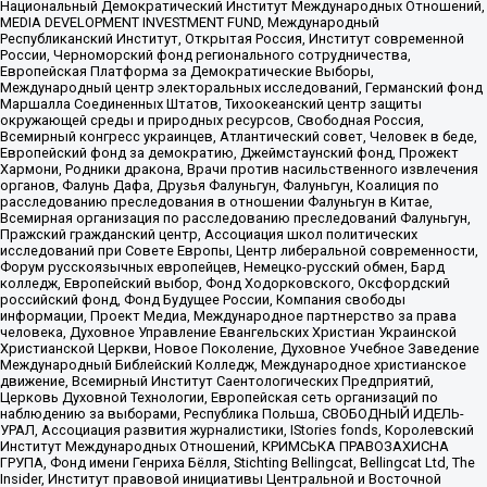
Национальный Демократический Институт Международных Отношений,
MEDIA DEVELOPMENT INVESTMENT FUND, Международный
Республиканский Институт, Открытая Россия, Институт современной
России, Черноморский фонд регионального сотрудничества,
Европейская Платформа за Демократические Выборы,
Международный центр электоральных исследований, Германский фонд
Маршалла Соединенных Штатов, Тихоокеанский центр защиты
окружающей среды и природных ресурсов, Свободная Россия,
Всемирный конгресс украинцев, Атлантический совет, Человек в беде,
Европейский фонд за демократию, Джеймстаунский фонд, Прожект
Хармони, Родники дракона, Врачи против насильственного извлечения
органов, Фалунь Дафа, Друзья Фалуньгун, Фалуньгун, Коалиция по
расследованию преследования в отношении Фалуньгун в Китае,
Всемирная организация по расследованию преследований Фалуньгун,
Пражский гражданский центр, Ассоциация школ политических
исследований при Совете Европы, Центр либеральной современности,
Форум русскоязычных европейцев, Немецко-русский обмен, Бард
колледж, Европейский выбор, Фонд Ходорковского, Оксфордский
российский фонд, Фонд Будущее России, Компания свободы
информации, Проект Медиа, Международное партнерство за права
человека, Духовное Управление Евангельских Христиан Украинской
Христианской Церкви, Новое Поколение, Духовное Учебное Заведение
Международный Библейский Колледж, Международное христианское
движение, Всемирный Институт Саентологических Предприятий,
Церковь Духовной Технологии, Европейская сеть организаций по
наблюдению за выборами, Республика Польша, СВОБОДНЫЙ ИДЕЛЬ-
УРАЛ, Ассоциация развития журналистики, IStories fonds, Королевский
Институт Международных Отношений, КРИМСЬКА ПРАВОЗАХИСНА
ГРУПА, Фонд имени Генриха Бёлля, Stichting Bellingcat, Bellingcat Ltd, The
Insider, Институт правовой инициативы Центральной и Восточной