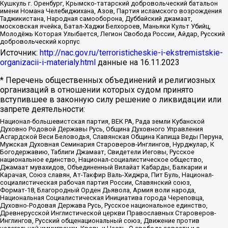
Кушкуль г. Оренбург, Крымско-татарский добровольческий батальон
имени Номана Челебиджихана, Азов, Партия исламского возрождения
Таджикистана, Народная самооборона, Дуббайский джамаат,
московская ячейка, Батал-Хаджи Белхороев, Маньяки Культ Убийц,
Молодёжь Которая Улыбается, Легион Свобода России, Айдар, Русский
добровольческий корпус
Источник:
http://nac.gov.ru/terroristicheskie-i-ekstremistskie-
organizacii-i-materialy.html
данные на
16.11.2023
* Перечень общественных объединений и религиозных
организаций в отношении которых судом принято
вступившее в законную силу решение о ликвидации или
запрете деятельности:
Национал-большевистская партия, ВЕК РА, Рада земли Кубанской
Духовно Родовой Державы Русь, Община Духовного Управления
Асгардской Веси Беловодья, Славянская Община Капища Веды Перуна,
Мужская Духовная Семинария Староверов-Инглингов, Нурджулар, К
Богодержавию, Таблиги Джамаат, Свидетели Иеговы, Русское
национальное единство, Национал-социалистическое общество,
Джамаат мувахидов, Объединенный Вилайат Кабарды, Балкарии и
Карачая, Союз славян, Ат-Такфир Валь-Хиджра, Пит Буль, Национал-
социалистическая рабочая партия России, Славянский союз,
Формат-18, Благородный Орден Дьявола, Армия воли народа,
Национальная Социалистическая Инициатива города Череповца,
Духовно-Родовая Держава Русь, Русское национальное единство,
Древнерусской Инглистической церкви Православных Староверов-
Инглингов, Русский общенациональный союз, Движение против