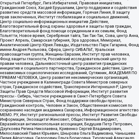
Открытый Петербург, Лига Избирателей, Правовая инициатива,
Гражданский Союз, Хасдей Ерушалаим, Центр поддержки и содействия
развитию средств массовой информации, Горячая Линия, В защиту
прав заключенных, Институт глобализации и социальных движений,
Центр социально-информационных инициатив Действие,
Благотворительный фонд охраны здоровья и защиты прав граждан,
Благотворительный фонд помощи осужденным и их семьям, Фонд
Тольятти, Новое время, Серебряная тайга, Так-Так-Так, Сова, центр Анна,
Проект Апрель, Самарская губерния, Эра здоровья, Мемориал,
Аналитический Центр Юрия Левады, Издательство Парк Гагарина, Фонд
имени Андрея Рылькова, Сфера, Центр СИБАЛЬТ, Уральская
правозащитная группа, Женщины Евразии, Институт прав человека,
Фонд защиты гласности, Российский исследовательский центр по
правам человека, Дальневосточный центр развития гражданских
инициатив и социального партнерства, Гражданское действие, Центр
независимых социологических исследований, Сутяжник, АКАДЕМИЯ ПО
ПРАВАМ ЧЕЛОВЕКА, Центр развития некоммерческих организаций,
Частное учреждение в Калининграде Совета Министров северных
стран, Гражданское содействие, Трансперенси Интернешнл-Р, Центр
Защиты Прав Средств Массовой Информации, Институт развития
прессы - Сибирь, Частное учреждение в Санкт-Петербурге Совета
Министров Северных Стран, Фонд поддержки свободы прессы,
Гражданский контроль, Человек и Закон, Общественная комиссия по
сохранению наследия академика Сахарова, Информационное агентство
МЕМО. РУ, Институт региональной прессы, Институт Развития Свободы
Информации, Экозащита!-Женсовет, Общественный вердикт,
Евразийская антимонопольная ассоциация, Бедушев Петр Петрович,
Дзугкоева Регина Николаевна, Кривенко Сергей Владимирович,
Милославский Павел Юрьевич, Шнырова Ольга Вадимовна, Чанышева
Лилия Айратовна, Сидорович Ольга Борисовна, Туровский Александр