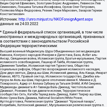
Вицин Сергей Ефимович, Золотухин Борис Андреевич, Левинсон Лев
Семенович, Локшина Татьяна Иосифовна, Орлов Олег Петрович,
Полякова Мара Федоровна, Резник Генри Маркович, Захаров Герман
Константинович
Источник:
http://unro.minjust.ru/NKOForeignAgent.aspx
данные на
24.03.2022
* Единый федеральный список организаций, в том числе
иностранных и международных организаций, признанных
в соответствии с законодательством Российской
Федерации террористическими:
Высший военный Маджлисуль Шура Объединенных сил моджахедов
Кавказа, Конгресс народов Ичкерии и Дагестана, База, Асбат аль-
Ансар, Священная война, Исламская группа, Братья-мусульмане, Партия
исламского освобождения, Лашкар-И-Тайба, Исламская группа,
Движение Талибан, Исламская партия Туркестана, Общество
социальных реформ, Общество возрождения исламского наследия,
Дом двух святых, Джунд аш-Шам, Исламский джихад, Аль-Каида, Имарат
Кавказ, АБТО, Правый сектор, Исламское государство, Джабха аль-
Нусра ли-Ахль аш-Шам, Народное ополчение имени К. Минина и Д.
Пожарского, Аджр от Аллаха Субхану уа Тагьаля SHAM, АУМ Синрике,
Муджахеды джамаата Ат-Тавхида Валь-Джихад, Чистопольский
Джамаат, Рохнамо ба суи давлати исломи, Террористическое
сообщество Сеть, Катиба Таухид валь-Джихад, Хайят Тахрир аш-Шам,
Ахлю Сунна Валь Джамаа, National Socialism/White Power,
Артподготовка, Религиозная группа “Джамаат “Красный пахарь”,
Колумбайн, Хатлонский джамаат, Мусульманская религиозная группа п.