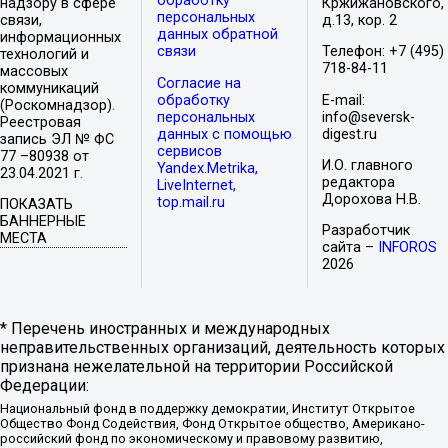
обработку
надзору в сфере
Кржижановского,
персональных
связи,
д.13, кор. 2
данных обратной
информационных
связи
Телефон: +7 (495)
технологий и
718-84-11
массовых
Согласие на
коммуникаций
обработку
E-mail:
(Роскомнадзор).
персональных
info@seversk-
Реестровая
данных с помощью
digest.ru
запись ЭЛ № ФС
сервисов
77 –80938 от
И.О. главного
Yandex.Metrika,
23.04.2021 г.
редактора
LiveInternet,
Дорохова Н.В.
top.mail.ru
ПОКАЗАТЬ
БАННЕРНЫЕ
Разработчик
МЕСТА
сайта –
INFOROS
2026
* Перечень иностранных и международных
неправительственных организаций, деятельность которых
признана нежелательной на территории Российской
Федерации:
Национальный фонд в поддержку демократии, Институт Открытое
Общество Фонд Содействия, Фонд Открытое общество, Американо-
российский фонд по экономическому и правовому развитию,