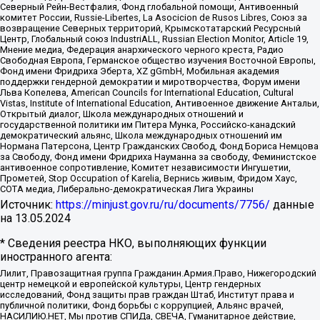
Северный Рейн-Вестфалия, Фонд глобальной помощи, Антивоенный
комитет России, Russie-Libertes, La Asocicion de Rusos Libres, Союз за
возвращение Северных территорий, Крымскотатарский Ресурсный
Центр, Глобальный союз IndustriALL, Russian Election Monitor, Article 19,
Мнение медиа, Федерация анархического черного креста, Радио
Свободная Европа, Германское общество изучения Восточной Европы,
Фонд имени Фридриха Эберта, XZ gGmbH, Мобильная академия
поддержки гендерной демократии и миротворчества, Форум имени
Льва Копелева, American Councils for International Education, Cultural
Vistas, Institute of International Education, Антивоенное движение Антальи,
Открытый диалог, Школа международных отношений и
государственной политики им Питера Мунка, Российско-канадский
демократический альянс, Школа международных отношений им
Нормана Патерсона, Центр Гражданских Свобод, Фонд Бориса Немцова
за Свободу, Фонд имени Фридриха Науманна за свободу, Феминистское
антивоенное сопротивление, Комитет независимости Ингушетии,
Прометей, Stop Occupation of Karelia, Вернись живым, Фридом Хаус,
СОТА медиа, Либерально-демократическая Лига Украины
Источник:
https://minjust.gov.ru/ru/documents/7756/
данные
на
13.05.2024
* Сведения реестра НКО, выполняющих функции
иностранного агента:
Лилит, Правозащитная группа Гражданин.Армия.Право, Нижегородский
центр немецкой и европейской культуры, Центр гендерных
исследований, Фонд защиты прав граждан Штаб, Институт права и
публичной политики, Фонд борьбы с коррупцией, Альянс врачей,
НАСИЛИЮ.НЕТ, Мы против СПИДа, СВЕЧА, Гуманитарное действие,