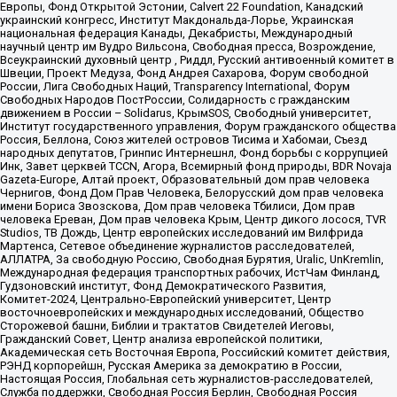
Европы, Фонд Открытой Эстонии, Calvert 22 Foundation, Канадский
украинский конгресс, Институт Макдональда-Лорье, Украинская
национальная федерация Канады, Декабристы, Международный
научный центр им Вудро Вильсона, Свободная пресса, Возрождение,
Всеукраинский духовный центр , Риддл, Русский антивоенный комитет в
Швеции, Проект Медуза, Фонд Андрея Сахарова, Форум свободной
России, Лига Свободных Наций, Transparеncy International, Форум
Свободных Народов ПостРоссии, Солидарность с гражданским
движением в России – Solidarus, КрымSOS, Свободный университет,
Институт государственного управления, Форум гражданского общества
Россия, Беллона, Союз жителей островов Тисима и Хабомаи, Съезд
народных депутатов, Гринпис Интернешнл, Фонд борьбы с коррупцией
Инк, Завет церквей TCCN, Агора, Всемирный фонд природы, BDR Novaja
Gazeta-Europe, Алтай проект, Образовательный дом прав человека
Чернигов, Фонд Дом Прав Человека, Белорусский дом прав человека
имени Бориса Звозскова, Дом прав человека Тбилиси, Дом прав
человека Ереван, Дом прав человека Крым, Центр дикого лосося, TVR
Studios, ТВ Дождь, Центр европейских исследований им Вилфрида
Мартенса, Сетевое объединение журналистов расследователей,
АЛЛАТРА, За свободную Россию, Свободная Бурятия, Uralic, UnKremlin,
Международная федерация транспортных рабочих, ИстЧам Финланд,
Гудзоновский институт, Фонд Демократического Развития,
Комитет-2024, Центрально-Европейский университет, Центр
восточноевропейских и международных исследований, Общество
Сторожевой башни, Библии и трактатов Свидетелей Иеговы,
Гражданский Совет, Центр анализа европейской политики,
Академическая сеть Восточная Европа, Российский комитет действия,
РЭНД корпорейшн, Русская Америка за демократию в России,
Настоящая Россия, Глобальная сеть журналистов-расследователей,
Служба поддержки, Свободная Россия Берлин, Свободная Россия