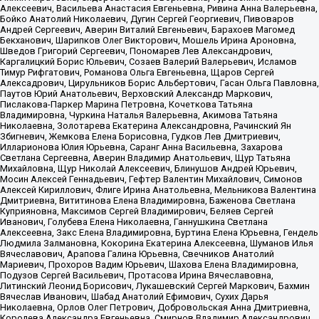
Алексеевич, Васильева Анастасия Евгеньевна, Ривина Анна Валерьевна,
Бойко Анатолий Николаевич, Дугин Сергей Георгиевич, Пивоваров
Андрей Сергеевич, Аверин Виталий Евгеньевич, Барахоев Магомед
Бекханович, Шарипков Олег Викторович, Мошель Ирина Ароновна,
Шведов Григорий Сергеевич, Пономарев Лев Александрович,
Каргалицкий Борис Юльевич, Созаев Валерий Валерьевич, Исламов
Тимур Рифгатович, Романова Ольга Евгеньевна, Щаров Сергей
Алексадрович, Цирульников Борис Альбертович, Гасан Ольга Павловна,
Паутов Юрий Анатольевич, Верховский Александр Маркович,
Пислакова-Паркер Марина Петровна, Кочеткова Татьяна
Владимировна, Чуркина Наталья Валерьевна, Акимова Татьяна
Николаевна, Золотарева Екатерина Александровна, Рачинский Ян
Збигневич, Жемкова Елена Борисовна, Гудков Лев Дмитриевич,
Илларионова Юлия Юрьевна, Саранг Анна Васильевна, Захарова
Светлана Сергеевна, Аверин Владимир Анатольевич, Щур Татьяна
Михайловна, Щур Николай Алексеевич, Блинушов Андрей Юрьевич,
Мосин Алексей Геннадьевич, Гефтер Валентин Михайлович, Симонов
Алексей Кириллович, Флиге Ирина Анатольевна, Мельникова Валентина
Дмитриевна, Вититинова Елена Владимировна, Баженова Светлана
Куприяновна, Максимов Сергей Владимирович, Беляев Сергей
Иванович, Голубева Елена Николаевна, Ганнушкина Светлана
Алексеевна, Закс Елена Владимировна, Буртина Елена Юрьевна, Гендель
Людмила Залмановна, Кокорина Екатерина Алексеевна, Шуманов Илья
Вячеславович, Арапова Галина Юрьевна, Свечников Анатолий
Мариевич, Прохоров Вадим Юрьевич, Шахова Елена Владимировна,
Подузов Сергей Васильевич, Протасова Ирина Вячеславовна,
Литинский Леонид Борисович, Лукашевский Сергей Маркович, Бахмин
Вячеслав Иванович, Шабад Анатолий Ефимович, Сухих Дарья
Николаевна, Орлов Олег Петрович, Добровольская Анна Дмитриевна,
Королева Александра Евгеньевна, Смирнов Владимир Александрович,