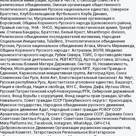
нелегальной иммиграции, Кровь и Честь, О свободе совести и о
религиозных объединениях, Омская организация общественного
политического движения Русское национальное единство, Северное
Братство, Клуб Болельщиков Футбольного Клуба Динамо,
Файзрахманисты, Мусульманская религиозная организация п.
Боровский, Община Коренного Русского народа Щелковского района,
Правый сектор, УНА - УНСО, Украинская повстанческая армия, Тризуб
им. Степана Бандеры, Братство, Белый Крест, Misanthropic division,
Религиозное объединение последователей инглиизма, Народная
Социальная Инициатива, TulaSkins, Этнополитическое объединение
Русские, Русское национальное объединение Атака, Мечеть Мирмамеда,
Община Коренного Русского народа г. Астрахани, ВОЛЯ, Меджлис
крымскотатарского народа, Рубеж Севера, ТОЙС, О противодействии
экстремистской деятельности, РЕВТАТПОД, Артподготовка, Штольц, В
честь иконы Божией Матери Державная, Сектор 16, Независимость,
Фирма, Молодежная правозащитная группа МПГ, Курсом Правды и
Единения, Каракольская инициативная группа, Автоград Крю, Союз
Славянских Сил Руси, Алля-Аят, Благотворительный пансионат Ак Умут,
Русская республика Русь, Арестантское уголовное единство, Башкорт,
Нация и свобода, Нация и свобода, W.H.С., Фалунь Дафа, Иртыш Ultras,
Русский Патриотический клуб-Новокузнецк/РПК, Сибирский державный
союз, Фонд борьбы с коррупцией, Фонд защиты прав граждан, Штабы
Навального, Совет граждан СССР Прикубанского округа г. Краснодара,
Мужское государство, Народное объединение русского движения,
Народное движение Адат, Народный совет граждан РСФСР СССР
Архангельской области, Проект Штурм, Граждане СССР, Держава Союз
Советских Светлых Родов, Совет Советских Социалистических Районов,
Meta Platforms Inc, Facebook, Instagram, WhatsApp, СИЧ-С14,
Добровольческое Движение Организации украинских националистов,
Черный Комитет, Татарстанское Региональное Всетатарское