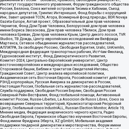
Институт государственного управления, Форум гражданского общества
Россия, Беллона, Союз жителей островов Тисима и Хабомаи, Съезд
народных депутатов, Гринпис Интернешнл, Фонд борьбы с коррупцией
Инк, Завет церквей TCCN, Агора, Всемирный фонд природы, BDR Novaja
Gazeta-Europe, Алтай проект, Образовательный дом прав человека
Чернигов, Фонд Дом Прав Человека, Белорусский дом прав человека
имени Бориса Звозскова, Дом прав человека Тбилиси, Дом прав
человека Ереван, Дом прав человека Крым, Центр дикого лосося, TVR
Studios, ТВ Дождь, Центр европейских исследований им Вилфрида
Мартенса, Сетевое объединение журналистов расследователей,
АЛЛАТРА, За свободную Россию, Свободная Бурятия, Uralic, UnKremlin,
Международная федерация транспортных рабочих, ИстЧам Финланд,
Гудзоновский институт, Фонд Демократического Развития,
Комитет-2024, Центрально-Европейский университет, Центр
восточноевропейских и международных исследований, Общество
Сторожевой башни, Библии и трактатов Свидетелей Иеговы,
Гражданский Совет, Центр анализа европейской политики,
Академическая сеть Восточная Европа, Российский комитет действия,
РЭНД корпорейшн, Русская Америка за демократию в России,
Настоящая Россия, Глобальная сеть журналистов-расследователей,
Служба поддержки, Свободная Россия Берлин, Свободная Россия
Северный Рейн-Вестфалия, Фонд глобальной помощи, Антивоенный
комитет России, Russie-Libertes, La Asocicion de Rusos Libres, Союз за
возвращение Северных территорий, Крымскотатарский Ресурсный
Центр, Глобальный союз IndustriALL, Russian Election Monitor, Article 19,
Мнение медиа, Федерация анархического черного креста, Радио
Свободная Европа, Германское общество изучения Восточной Европы,
Фонд имени Фридриха Эберта, XZ gGmbH, Мобильная академия
поддержки гендерной демократии и миротворчества, Форум имени