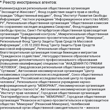
* Реестр иностранных агентов:
Калининградская региональная общественная организация "Экозащита!-Женсовет", Фонд содействия защите прав и свобод граждан "Общественный вердикт", Фонд "Институт Развития Свободы Информации", Частное учреждение "Информационное агентство МЕМО. РУ", Региональная общественная организация "Общественная комиссия по сохранению наследия академика Сахарова", Фонд поддержки свободы прессы, Санкт-Петербургская общественная правозащитная организация "Гражданский контроль", Межрегиональная общественная организация "Информационно-просветительский центр "Мемориал", Региональный Фонд "Центр Защиты Прав Средств Массовой Информации", с 05.12.2023 Фонд "Центр Защиты Прав Средств массовой информации", Региональная общественная благотворительная организация помощи беженцам и мигрантам "Гражданское содействие", Негосударственное образовательное учреждение дополнительного профессионального образования (повышение квалификации) специалистов "АКАДЕМИЯ ПО ПРАВАМ ЧЕЛОВЕКА", Свердловская региональная общественная организация "Сутяжник", Автономная некоммерческая организация "Центр независимых социологических исследований", Союз общественных объединений "Российский исследовательский центр по правам человека", Региональное общественное учреждение научно-информационный центр "МЕМОРИАЛ", Некоммерческая организация "Фонд защиты гласности", Автономная некоммерческая организация "Институт прав человека", Городская общественная организация "Екатеринбургское общество "МЕМОРИАЛ", Городская общественная организация "Рязанское историко-просветительское и правозащитное общество "Мемориал" (Рязанский Мемориал), Челябинский региональный орган общественной самодеятельности – женское общественное объединение "Женщины Евразии", Челябинский региональный орган общественной самодеятельности "Уральская правозащитная группа", Фонд содействия защите здоровья и социальной справедливости имени Андрея Рылькова, Автономная Некоммерческая Организация "Аналитический Центр Юрия Левады", Автономная некоммерческая организация социальной поддержки населения "Проект Апрель", Региональная общественная организация помощи женщинам и детям, находящимся в кризисной ситуации "Информационно-методический центр "Анна", Фонд содействия развитию массовых коммуникаций и правовому просвещению "Так-так-Так", Фонд содействия устойчивому развитию "Серебряная тайга", Свердловский региональный общественный фонд социальных проектов "Новое время", "Idel.Реалии", Кавказ.Реалии, Крым.Реалии, Телеканал Настоящее Время, Татаро-башкирская служба Радио Свобода (Azatliq Radiosi), Радио Свободная Европа/Радио Свобода (PCE/PC), "Сибирь.Реалии", "Фактограф", Благотворительный фонд помощи осужденным и их семьям, Автономная некоммерческая организация "Институт глобализации и социальных движений", Фонд "В защиту прав заключенных", Частное учреждение "Центр поддержки и содействия развитию средств массовой информации", Пензенский региональный общественный благотворительный фонд "Гражданский союз", "Север.Реалии", Некоммерческая организация Фонд "Правовая инициатива", Общество с ограниченной ответственностью "Радио Свободная Европа/Радио Свобода", Чешское информационное агентство "MEDIUM-ORIENT", Красноярская региональная общественная организация "Мы против СПИДа", Камалягин Денис Николаевич, Маркелов Сергей Евгеньевич, Пономарев Лев Александрович, Савицкая Людмила Алексеевна, Автономная некоммерческая организация "Центр по работе с проблемой насилия "НАСИЛИЮ.НЕТ", Межрегиональный профессиональный союз работников здравоохранения "Альянс врачей", Юридическое лицо, зарегистрированное в Латвийской Республике, SIA "Medusa Project" (регистрационный номер 40103797863, дата регистрации 10.06.2014), Некоммерческая организация "Фонд по борьбе с коррупцией", Автономная некоммерческая организация "Институт права и публичной политики", Баданин Роман Сергеевич, Гликин Максим Александрович, Железнова Мария Михайловна, Лукьянова Юлия Сергеевна, Маетная Елизавета Витальевна, Маняхин Петр Борисович, Чуракова Ольга Владимировна, Ярош Юлия Петровна, Юридическое лицо "The Insider SIA", зарегистрированное в Риге, Латвийская Республика (дата регистрации 26.06.2015), являющееся администратором доменного имени интернет-издания "The Insider SIA", https://theins.ru, Постернак Алексей Евгеньевич, Рубин Михаил Аркадьевич, Анин Роман Александрович, Юридическое лицо Istories fonds, зарегистрированное в Латвийской Республике (регистрационный номер 50008295751, дата регистрации 24.02.2020), Великовский Дмитрий Александрович, Долинина Ирина Николаевна, Мароховская Алеся Алексеевна, Шлейнов Роман Юрьевич, Шмагун Олеся Валентиновна, Общество с ограниченной ответственностью "Альтаир 2021", Общество с ограниченной ответственностью "Вега 2021", Общество с ограниченной ответственностью "Главный редактор 2021", Общество с ограниченной ответственностью "Ромашки монолит", Важенков Артем Валерьевич, Ивановская областная общественная организация "Центр гендерных исследований", Гурман Юрий Альбертович, Медиапроект "ОВД-Инфо", Егоров Владимир Владимирович, Жилинский Владимир Александрович, Общество с ограниченной ответственностью "ЗП", Иванова София Юрьевна, Карезина Инна Павловна, Кильтау Екатерина Викторовна, Петров Алексей Викторович, Пискунов Сергей Евгеньевич, Смирнов Сергей Сергеевич, Тихонов Михаил Сергеевич, Общество с ограниченной ответственностью "ЖУРНАЛИСТ-ИНОСТРАННЫЙ АГЕНТ", Арапова Галина Юрьевна, Вольтская Татьяна Анатольевна, Американская компания "Mason G.E.S. Anonymous Foundation" (США), являющаяся владельцем интернет-издания https://mnews.world/, Компания "Stichting Bellingcat", зарегистрированная в Нидерландах (дата регистрации 11.07.2018), Захаров Андрей Вячеславович, Клепиковская Екатерина Дмитриевна, Общество с ограниченной ответственностью "МЕМО", Перл Роман Александрович, Симонов Евгений Алексеевич, Соловьева Елена Анатольевна, Сотников Даниил Владимирович, Сурначева Елизавета Дмитриевна, Автономная некоммерческая организация по защите прав человека и информированию населения "Якутия – Наше Мнение", Общество с ограниченной ответственностью "Москоу диджитал медиа", с 26.01.2023 Общество с ограниченной ответственностью "Чайка Белые сады", Ветошкина Валерия Валерьевна, Заговора Максим Александрович, Межрегиональное общественное движение "Российская ЛГБТ - сеть", Оленичев Максим Владимирович, Павлов Иван Юрьевич, Скворцова Елена Сергеевна, Общество с ограниченной ответственностью "Как бы инагент", Кочетков Игорь Викторович, Общество с ограниченной ответственностью "Честные выборы", Еланчик Олег Александрович, Общество с ограниченной ответственностью "Нобелевский призыв", Гималова Регина Эмилевна, Григорьев Андрей Валерьевич, Григорьева Алина Александровна, Ассоциация по содействию защите прав призывников, альтернативнослужащих и военнослужащих "Правозащитная группа "Гражданин.Армия.Право", Хисамова Регина Фаритовна, Автономная некоммерческая организация по реализации социально-правовых программ "Лилит", Дальневосточное общественное движение "Маяк", Санкт-Петербургская ЛГБТ-инициативная группа "Выход", Инициативная группа ЛГБТ+ "Реверс", Алексеев Андрей Викторович, Бекбулатова Таисия Львовна, Беляев Иван Михайлович, Владыкина Елена Сергеевна, Гельман Марат Александрович, Никульшина Вероника Юрьевна, Толоконникова Надежда Андреевна, Шендерович Виктор Анатольевич, Общество с ограниченной ответственностью "Данное сообщение", Общество с ограниченной ответственностью Издательский дом "Новая глава", Айнбиндер Александра Александровна, Московский комьюнити-центр для ЛГБТ+инициатив, Благотворительный фонд развития филантропии, Deutsche Welle (Германия, Kurt-Schumacher-Strasse 3, 53113 Bonn), Борзунова Мария Михайловна, Воробьев Виктор Викторович, Голубева Анна Львовна, Константинова Алла Михайловна, Малкова Ирина Владимировна, Мурадов Мурад Абдулгалимович, Осетинская Елизавета Николаевна, Понасенков Евгений Николаевич, Ганапольский Матвей Юрьевич, Киселев Евгений Алексеевич, Борухович Ирина Григорьевна, Дремин Иван Тимофеевич, Дубровский Дмитрий Викторович, Красноярская региональная общественная организация поддержки и развития альтернативных образовательных технологий и межкультурных коммуникаций "ИНТЕРРА", Маяковская Екатерина Алексеевна, Фейгин Марк Захарович, Филимонов Андрей Викторович, Дзугкоева Регина Николаевна, Доброхотов Роман Александрович, Дудь Юрий Александрович, Елкин Сергей Владимирович, Кругликов Кирилл Игоревич, Сабунаева Мария Леонидовна, Семенов Алексей Владимирович, Шаинян Карен Багратович, Шульман Екатерина Михайловна, Асафьев Артур Валерьевич, Вахштайн Виктор Семенович, Венедиктов Алексей Алексеевич, Лушникова Екатерина Евгеньевна, Волков Леонид Михайлович, Невзоров Александр Глебович, Пархоменко Сергей Борисович, Сироткин Ярослав Николаевич, Кара-Мурза Владимир Владимирович, Баранова Наталья Владимировна, Гозман Леонид Яковлевич, Кагарлицкий Борис Юльевич, Климарев Михаил Валерьевич, Милов Владимир Станиславович, Автономная некоммерческая организация Краснодарский центр современного искусства "Типография", Моргенштерн Алишер Тагирович, Соболь Любовь Эдуардовна, Общество с ограниченной ответственностью "ЛИЗА НОРМ", Каспаров Гарри Кимович, Ходорковский Михаил Борисович, Общество с ограниченной ответственностью "Апрельские тезисы", Данилович Ирина Брониславовна, Кашин Олег Владимирович, Петров Николай Владимирович, Пивоваров Алексей Владимирович, Соколов Михаил Владимирович, Цветкова Юлия Владимировна, Чичваркин Евгений Александрович, Комитет против пыток/Команда против пыток, Общество с ограниченной ответственностью "Первый научный", Общество с ограниченной ответственностью "Вертолет и ко", Белоцерковская Вероника Борисовна, Кац Максим Евгеньевич, Лазарева Татьяна Юрьевна, Шаведдинов Руслан Табризович, Яшин Илья Валерьевич, Общество с ограниченной ответственностью "Иноагент ААВ", Алешковский Дмитрий Петрович, Альбац Евгения Марковна, Быков Дмитрий Львович, Галямина Юлия Евгеньевна, Лойко Сергей Леонидович, Мартынов Кирилл Константинович, Медведев Сергей Александрович, Крашенинников Федор Геннадиевич, Гордеева Катерина Вл