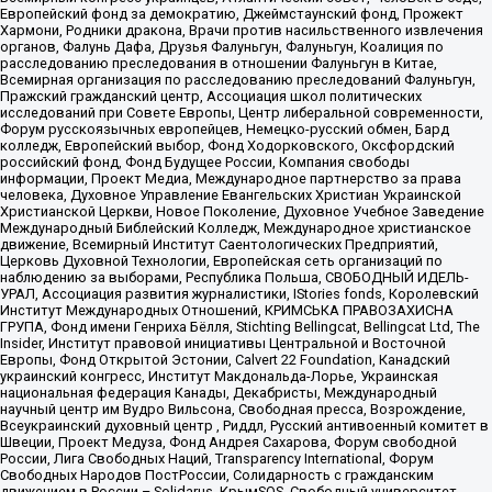
Европейский фонд за демократию, Джеймстаунский фонд, Прожект
Хармони, Родники дракона, Врачи против насильственного извлечения
органов, Фалунь Дафа, Друзья Фалуньгун, Фалуньгун, Коалиция по
расследованию преследования в отношении Фалуньгун в Китае,
Всемирная организация по расследованию преследований Фалуньгун,
Пражский гражданский центр, Ассоциация школ политических
исследований при Совете Европы, Центр либеральной современности,
Форум русскоязычных европейцев, Немецко-русский обмен, Бард
колледж, Европейский выбор, Фонд Ходорковского, Оксфордский
российский фонд, Фонд Будущее России, Компания свободы
информации, Проект Медиа, Международное партнерство за права
человека, Духовное Управление Евангельских Христиан Украинской
Христианской Церкви, Новое Поколение, Духовное Учебное Заведение
Международный Библейский Колледж, Международное христианское
движение, Всемирный Институт Саентологических Предприятий,
Церковь Духовной Технологии, Европейская сеть организаций по
наблюдению за выборами, Республика Польша, СВОБОДНЫЙ ИДЕЛЬ-
УРАЛ, Ассоциация развития журналистики, IStories fonds, Королевский
Институт Международных Отношений, КРИМСЬКА ПРАВОЗАХИСНА
ГРУПА, Фонд имени Генриха Бёлля, Stichting Bellingcat, Bellingcat Ltd, The
Insider, Институт правовой инициативы Центральной и Восточной
Европы, Фонд Открытой Эстонии, Calvert 22 Foundation, Канадский
украинский конгресс, Институт Макдональда-Лорье, Украинская
национальная федерация Канады, Декабристы, Международный
научный центр им Вудро Вильсона, Свободная пресса, Возрождение,
Всеукраинский духовный центр , Риддл, Русский антивоенный комитет в
Швеции, Проект Медуза, Фонд Андрея Сахарова, Форум свободной
России, Лига Свободных Наций, Transparеncy International, Форум
Свободных Народов ПостРоссии, Солидарность с гражданским
движением в России – Solidarus, КрымSOS, Свободный университет,