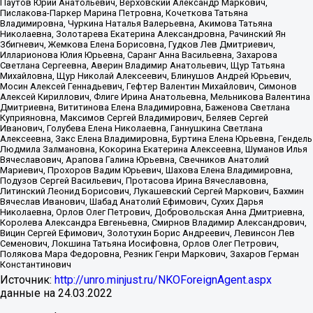
Паутов Юрий Анатольевич, Верховский Александр Маркович,
Пислакова-Паркер Марина Петровна, Кочеткова Татьяна
Владимировна, Чуркина Наталья Валерьевна, Акимова Татьяна
Николаевна, Золотарева Екатерина Александровна, Рачинский Ян
Збигневич, Жемкова Елена Борисовна, Гудков Лев Дмитриевич,
Илларионова Юлия Юрьевна, Саранг Анна Васильевна, Захарова
Светлана Сергеевна, Аверин Владимир Анатольевич, Щур Татьяна
Михайловна, Щур Николай Алексеевич, Блинушов Андрей Юрьевич,
Мосин Алексей Геннадьевич, Гефтер Валентин Михайлович, Симонов
Алексей Кириллович, Флиге Ирина Анатольевна, Мельникова Валентина
Дмитриевна, Вититинова Елена Владимировна, Баженова Светлана
Куприяновна, Максимов Сергей Владимирович, Беляев Сергей
Иванович, Голубева Елена Николаевна, Ганнушкина Светлана
Алексеевна, Закс Елена Владимировна, Буртина Елена Юрьевна, Гендель
Людмила Залмановна, Кокорина Екатерина Алексеевна, Шуманов Илья
Вячеславович, Арапова Галина Юрьевна, Свечников Анатолий
Мариевич, Прохоров Вадим Юрьевич, Шахова Елена Владимировна,
Подузов Сергей Васильевич, Протасова Ирина Вячеславовна,
Литинский Леонид Борисович, Лукашевский Сергей Маркович, Бахмин
Вячеслав Иванович, Шабад Анатолий Ефимович, Сухих Дарья
Николаевна, Орлов Олег Петрович, Добровольская Анна Дмитриевна,
Королева Александра Евгеньевна, Смирнов Владимир Александрович,
Вицин Сергей Ефимович, Золотухин Борис Андреевич, Левинсон Лев
Семенович, Локшина Татьяна Иосифовна, Орлов Олег Петрович,
Полякова Мара Федоровна, Резник Генри Маркович, Захаров Герман
Константинович
Источник:
http://unro.minjust.ru/NKOForeignAgent.aspx
данные на
24.03.2022