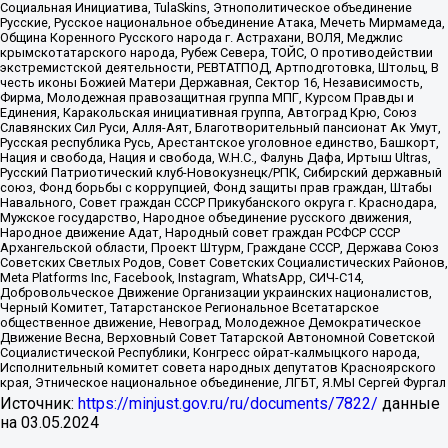
Социальная Инициатива, TulaSkins, Этнополитическое объединение
Русские, Русское национальное объединение Атака, Мечеть Мирмамеда,
Община Коренного Русского народа г. Астрахани, ВОЛЯ, Меджлис
крымскотатарского народа, Рубеж Севера, ТОЙС, О противодействии
экстремистской деятельности, РЕВТАТПОД, Артподготовка, Штольц, В
честь иконы Божией Матери Державная, Сектор 16, Независимость,
Фирма, Молодежная правозащитная группа МПГ, Курсом Правды и
Единения, Каракольская инициативная группа, Автоград Крю, Союз
Славянских Сил Руси, Алля-Аят, Благотворительный пансионат Ак Умут,
Русская республика Русь, Арестантское уголовное единство, Башкорт,
Нация и свобода, Нация и свобода, W.H.С., Фалунь Дафа, Иртыш Ultras,
Русский Патриотический клуб-Новокузнецк/РПК, Сибирский державный
союз, Фонд борьбы с коррупцией, Фонд защиты прав граждан, Штабы
Навального, Совет граждан СССР Прикубанского округа г. Краснодара,
Мужское государство, Народное объединение русского движения,
Народное движение Адат, Народный совет граждан РСФСР СССР
Архангельской области, Проект Штурм, Граждане СССР, Держава Союз
Советских Светлых Родов, Совет Советских Социалистических Районов,
Meta Platforms Inc, Facebook, Instagram, WhatsApp, СИЧ-С14,
Добровольческое Движение Организации украинских националистов,
Черный Комитет, Татарстанское Региональное Всетатарское
общественное движение, Невоград, Молодежное Демократическое
Движение Весна, Верховный Совет Татарской Автономной Советской
Социалистической Республики, Конгресс ойрат-калмыцкого народа,
Исполнительный комитет совета народных депутатов Красноярского
края, Этническое национальное объединение, ЛГБТ, Я.МЫ Сергей Фургал
Источник:
https://minjust.gov.ru/ru/documents/7822/
данные
на
03.05.2024