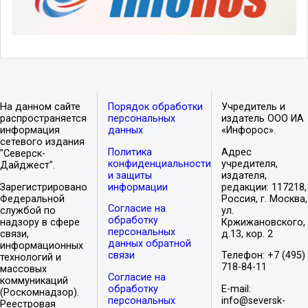
На данном сайте
Порядок обработки
Учредитель и
распространяется
персональных
издатель ООО ИА
информация
данных
«Инфорос».
сетевого издания
Политика
Адрес
"Северск-
конфиденциальности
учредителя,
Дайджест".
и защиты
издателя,
Зарегистрировано
информации
редакции: 117218,
Федеральной
Россия, г. Москва,
Согласие на
службой по
ул.
обработку
надзору в сфере
Кржижановского,
персональных
связи,
д.13, кор. 2
данных обратной
информационных
связи
Телефон: +7 (495)
технологий и
718-84-11
массовых
Согласие на
коммуникаций
обработку
E-mail:
(Роскомнадзор).
персональных
info@seversk-
Реестровая