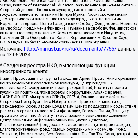
Льва Копелева, American Councils for International Education, Cultural
Vistas, Institute of International Education, Антивоенное движение Антальи,
Открытый диалог, Школа международных отношений и
государственной политики им Питера Мунка, Российско-канадский
демократический альянс, Школа международных отношений им
Нормана Патерсона, Центр Гражданских Свобод, Фонд Бориса Немцова
за Свободу, Фонд имени Фридриха Науманна за свободу, Феминистское
антивоенное сопротивление, Комитет независимости Ингушетии,
Прометей, Stop Occupation of Karelia, Вернись живым, Фридом Хаус,
СОТА медиа, Либерально-демократическая Лига Украины
Источник:
https://minjust.gov.ru/ru/documents/7756/
данные
на
13.05.2024
* Сведения реестра НКО, выполняющих функции
иностранного агента:
Лилит, Правозащитная группа Гражданин.Армия.Право, Нижегородский
центр немецкой и европейской культуры, Центр гендерных
исследований, Фонд защиты прав граждан Штаб, Институт права и
публичной политики, Фонд борьбы с коррупцией, Альянс врачей,
НАСИЛИЮ.НЕТ, Мы против СПИДа, СВЕЧА, Гуманитарное действие,
Открытый Петербург, Лига Избирателей, Правовая инициатива,
Гражданский Союз, Хасдей Ерушалаим, Центр поддержки и содействия
развитию средств массовой информации, Горячая Линия, В защиту
прав заключенных, Институт глобализации и социальных движений,
Центр социально-информационных инициатив Действие,
Благотворительный фонд охраны здоровья и защиты прав граждан,
Благотворительный фонд помощи осужденным и их семьям, Фонд
Тольятти, Новое время, Серебряная тайга, Так-Так-Так, Сова, центр Анна,