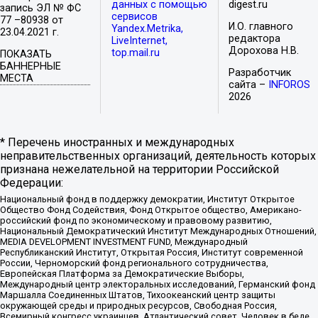
данных с помощью
digest.ru
запись ЭЛ № ФС
сервисов
77 –80938 от
И.О. главного
Yandex.Metrika,
23.04.2021 г.
редактора
LiveInternet,
Дорохова Н.В.
top.mail.ru
ПОКАЗАТЬ
БАННЕРНЫЕ
Разработчик
МЕСТА
сайта –
INFOROS
2026
* Перечень иностранных и международных
неправительственных организаций, деятельность которых
признана нежелательной на территории Российской
Федерации:
Национальный фонд в поддержку демократии, Институт Открытое
Общество Фонд Содействия, Фонд Открытое общество, Американо-
российский фонд по экономическому и правовому развитию,
Национальный Демократический Институт Международных Отношений,
MEDIA DEVELOPMENT INVESTMENT FUND, Международный
Республиканский Институт, Открытая Россия, Институт современной
России, Черноморский фонд регионального сотрудничества,
Европейская Платформа за Демократические Выборы,
Международный центр электоральных исследований, Германский фонд
Маршалла Соединенных Штатов, Тихоокеанский центр защиты
окружающей среды и природных ресурсов, Свободная Россия,
Всемирный конгресс украинцев, Атлантический совет, Человек в беде,