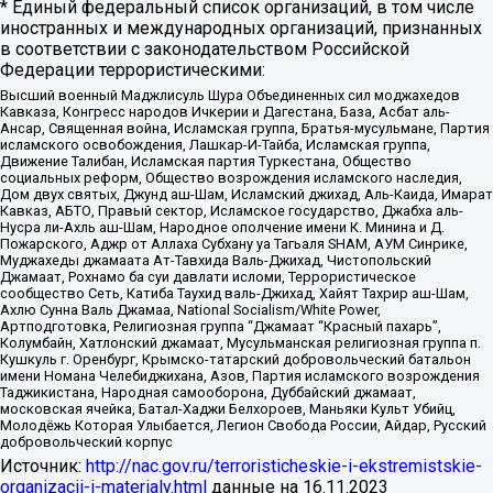
* Единый федеральный список организаций, в том числе
иностранных и международных организаций, признанных
в соответствии с законодательством Российской
Федерации террористическими:
Высший военный Маджлисуль Шура Объединенных сил моджахедов
Кавказа, Конгресс народов Ичкерии и Дагестана, База, Асбат аль-
Ансар, Священная война, Исламская группа, Братья-мусульмане, Партия
исламского освобождения, Лашкар-И-Тайба, Исламская группа,
Движение Талибан, Исламская партия Туркестана, Общество
социальных реформ, Общество возрождения исламского наследия,
Дом двух святых, Джунд аш-Шам, Исламский джихад, Аль-Каида, Имарат
Кавказ, АБТО, Правый сектор, Исламское государство, Джабха аль-
Нусра ли-Ахль аш-Шам, Народное ополчение имени К. Минина и Д.
Пожарского, Аджр от Аллаха Субхану уа Тагьаля SHAM, АУМ Синрике,
Муджахеды джамаата Ат-Тавхида Валь-Джихад, Чистопольский
Джамаат, Рохнамо ба суи давлати исломи, Террористическое
сообщество Сеть, Катиба Таухид валь-Джихад, Хайят Тахрир аш-Шам,
Ахлю Сунна Валь Джамаа, National Socialism/White Power,
Артподготовка, Религиозная группа “Джамаат “Красный пахарь”,
Колумбайн, Хатлонский джамаат, Мусульманская религиозная группа п.
Кушкуль г. Оренбург, Крымско-татарский добровольческий батальон
имени Номана Челебиджихана, Азов, Партия исламского возрождения
Таджикистана, Народная самооборона, Дуббайский джамаат,
московская ячейка, Батал-Хаджи Белхороев, Маньяки Культ Убийц,
Молодёжь Которая Улыбается, Легион Свобода России, Айдар, Русский
добровольческий корпус
Источник:
http://nac.gov.ru/terroristicheskie-i-ekstremistskie-
organizacii-i-materialy.html
данные на
16.11.2023