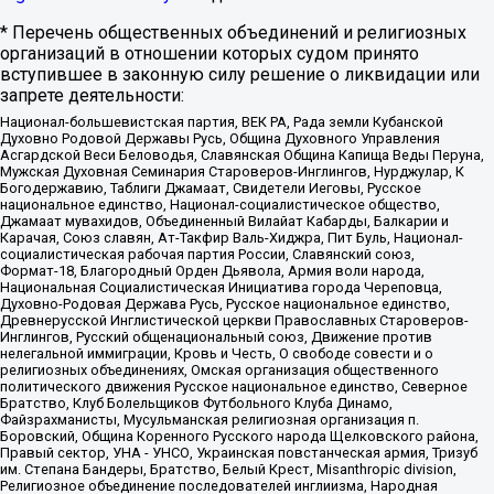
* Перечень общественных объединений и религиозных
организаций в отношении которых судом принято
вступившее в законную силу решение о ликвидации или
запрете деятельности:
Национал-большевистская партия, ВЕК РА, Рада земли Кубанской
Духовно Родовой Державы Русь, Община Духовного Управления
Асгардской Веси Беловодья, Славянская Община Капища Веды Перуна,
Мужская Духовная Семинария Староверов-Инглингов, Нурджулар, К
Богодержавию, Таблиги Джамаат, Свидетели Иеговы, Русское
национальное единство, Национал-социалистическое общество,
Джамаат мувахидов, Объединенный Вилайат Кабарды, Балкарии и
Карачая, Союз славян, Ат-Такфир Валь-Хиджра, Пит Буль, Национал-
социалистическая рабочая партия России, Славянский союз,
Формат-18, Благородный Орден Дьявола, Армия воли народа,
Национальная Социалистическая Инициатива города Череповца,
Духовно-Родовая Держава Русь, Русское национальное единство,
Древнерусской Инглистической церкви Православных Староверов-
Инглингов, Русский общенациональный союз, Движение против
нелегальной иммиграции, Кровь и Честь, О свободе совести и о
религиозных объединениях, Омская организация общественного
политического движения Русское национальное единство, Северное
Братство, Клуб Болельщиков Футбольного Клуба Динамо,
Файзрахманисты, Мусульманская религиозная организация п.
Боровский, Община Коренного Русского народа Щелковского района,
Правый сектор, УНА - УНСО, Украинская повстанческая армия, Тризуб
им. Степана Бандеры, Братство, Белый Крест, Misanthropic division,
Религиозное объединение последователей инглиизма, Народная