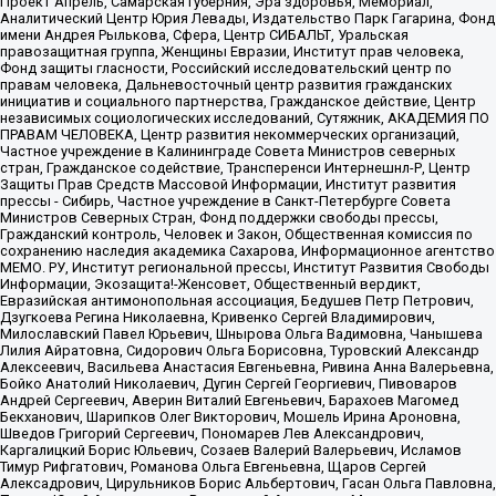
Проект Апрель, Самарская губерния, Эра здоровья, Мемориал,
Аналитический Центр Юрия Левады, Издательство Парк Гагарина, Фонд
имени Андрея Рылькова, Сфера, Центр СИБАЛЬТ, Уральская
правозащитная группа, Женщины Евразии, Институт прав человека,
Фонд защиты гласности, Российский исследовательский центр по
правам человека, Дальневосточный центр развития гражданских
инициатив и социального партнерства, Гражданское действие, Центр
независимых социологических исследований, Сутяжник, АКАДЕМИЯ ПО
ПРАВАМ ЧЕЛОВЕКА, Центр развития некоммерческих организаций,
Частное учреждение в Калининграде Совета Министров северных
стран, Гражданское содействие, Трансперенси Интернешнл-Р, Центр
Защиты Прав Средств Массовой Информации, Институт развития
прессы - Сибирь, Частное учреждение в Санкт-Петербурге Совета
Министров Северных Стран, Фонд поддержки свободы прессы,
Гражданский контроль, Человек и Закон, Общественная комиссия по
сохранению наследия академика Сахарова, Информационное агентство
МЕМО. РУ, Институт региональной прессы, Институт Развития Свободы
Информации, Экозащита!-Женсовет, Общественный вердикт,
Евразийская антимонопольная ассоциация, Бедушев Петр Петрович,
Дзугкоева Регина Николаевна, Кривенко Сергей Владимирович,
Милославский Павел Юрьевич, Шнырова Ольга Вадимовна, Чанышева
Лилия Айратовна, Сидорович Ольга Борисовна, Туровский Александр
Алексеевич, Васильева Анастасия Евгеньевна, Ривина Анна Валерьевна,
Бойко Анатолий Николаевич, Дугин Сергей Георгиевич, Пивоваров
Андрей Сергеевич, Аверин Виталий Евгеньевич, Барахоев Магомед
Бекханович, Шарипков Олег Викторович, Мошель Ирина Ароновна,
Шведов Григорий Сергеевич, Пономарев Лев Александрович,
Каргалицкий Борис Юльевич, Созаев Валерий Валерьевич, Исламов
Тимур Рифгатович, Романова Ольга Евгеньевна, Щаров Сергей
Алексадрович, Цирульников Борис Альбертович, Гасан Ольга Павловна,