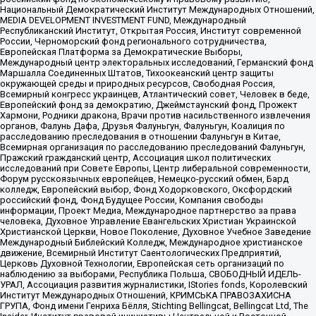
Национальный Демократический Институт Международных Отношений,
MEDIA DEVELOPMENT INVESTMENT FUND, Международный
Республиканский Институт, Открытая Россия, Институт современной
России, Черноморский фонд регионального сотрудничества,
Европейская Платформа за Демократические Выборы,
Международный центр электоральных исследований, Германский фонд
Маршалла Соединенных Штатов, Тихоокеанский центр защиты
окружающей среды и природных ресурсов, Свободная Россия,
Всемирный конгресс украинцев, Атлантический совет, Человек в беде,
Европейский фонд за демократию, Джеймстаунский фонд, Прожект
Хармони, Родники дракона, Врачи против насильственного извлечения
органов, Фалунь Дафа, Друзья Фалуньгун, Фалуньгун, Коалиция по
расследованию преследования в отношении Фалуньгун в Китае,
Всемирная организация по расследованию преследований Фалуньгун,
Пражский гражданский центр, Ассоциация школ политических
исследований при Совете Европы, Центр либеральной современности,
Форум русскоязычных европейцев, Немецко-русский обмен, Бард
колледж, Европейский выбор, Фонд Ходорковского, Оксфордский
российский фонд, Фонд Будущее России, Компания свободы
информации, Проект Медиа, Международное партнерство за права
человека, Духовное Управление Евангельских Христиан Украинской
Христианской Церкви, Новое Поколение, Духовное Учебное Заведение
Международный Библейский Колледж, Международное христианское
движение, Всемирный Институт Саентологических Предприятий,
Церковь Духовной Технологии, Европейская сеть организаций по
наблюдению за выборами, Республика Польша, СВОБОДНЫЙ ИДЕЛЬ-
УРАЛ, Ассоциация развития журналистики, IStories fonds, Королевский
Институт Международных Отношений, КРИМСЬКА ПРАВОЗАХИСНА
ГРУПА, Фонд имени Генриха Бёлля, Stichting Bellingcat, Bellingcat Ltd, The