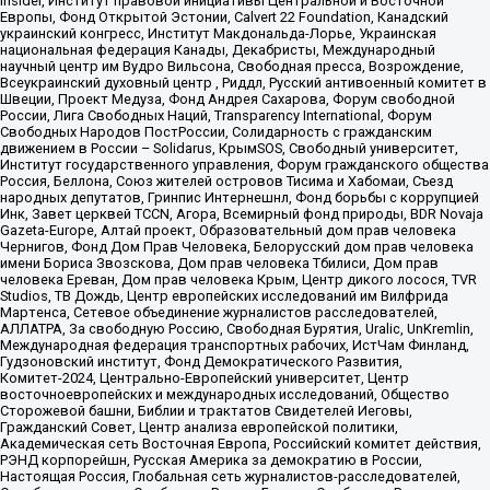
Insider, Институт правовой инициативы Центральной и Восточной
Европы, Фонд Открытой Эстонии, Calvert 22 Foundation, Канадский
украинский конгресс, Институт Макдональда-Лорье, Украинская
национальная федерация Канады, Декабристы, Международный
научный центр им Вудро Вильсона, Свободная пресса, Возрождение,
Всеукраинский духовный центр , Риддл, Русский антивоенный комитет в
Швеции, Проект Медуза, Фонд Андрея Сахарова, Форум свободной
России, Лига Свободных Наций, Transparеncy International, Форум
Свободных Народов ПостРоссии, Солидарность с гражданским
движением в России – Solidarus, КрымSOS, Свободный университет,
Институт государственного управления, Форум гражданского общества
Россия, Беллона, Союз жителей островов Тисима и Хабомаи, Съезд
народных депутатов, Гринпис Интернешнл, Фонд борьбы с коррупцией
Инк, Завет церквей TCCN, Агора, Всемирный фонд природы, BDR Novaja
Gazeta-Europe, Алтай проект, Образовательный дом прав человека
Чернигов, Фонд Дом Прав Человека, Белорусский дом прав человека
имени Бориса Звозскова, Дом прав человека Тбилиси, Дом прав
человека Ереван, Дом прав человека Крым, Центр дикого лосося, TVR
Studios, ТВ Дождь, Центр европейских исследований им Вилфрида
Мартенса, Сетевое объединение журналистов расследователей,
АЛЛАТРА, За свободную Россию, Свободная Бурятия, Uralic, UnKremlin,
Международная федерация транспортных рабочих, ИстЧам Финланд,
Гудзоновский институт, Фонд Демократического Развития,
Комитет-2024, Центрально-Европейский университет, Центр
восточноевропейских и международных исследований, Общество
Сторожевой башни, Библии и трактатов Свидетелей Иеговы,
Гражданский Совет, Центр анализа европейской политики,
Академическая сеть Восточная Европа, Российский комитет действия,
РЭНД корпорейшн, Русская Америка за демократию в России,
Настоящая Россия, Глобальная сеть журналистов-расследователей,