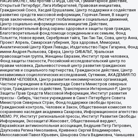
НАСИЛИЮ.НЕТ, Мы против СПИДа, СВЕЧА, Гуманитарное действие,
Открытый Петербург, Лига Избирателей, Правовая инициатива,
Гражданский Союз, Хасдей Ерушалаим, Центр поддержки и содействия
развитию средств массовой информации, Горячая Линия, В защиту
прав заключенных, Институт глобализации и социальных движений,
Центр социально-информационных инициатив Действие,
Благотворительный фонд охраны здоровья и защиты прав граждан,
Благотворительный фонд помощи осужденным и их семьям, Фонд
Тольятти, Новое время, Серебряная тайга, Так-Так-Так, Сова, центр Анна,
Проект Апрель, Самарская губерния, Эра здоровья, Мемориал,
Аналитический Центр Юрия Левады, Издательство Парк Гагарина, Фонд
имени Андрея Рылькова, Сфера, Центр СИБАЛЬТ, Уральская
правозащитная группа, Женщины Евразии, Институт прав человека,
Фонд защиты гласности, Российский исследовательский центр по
правам человека, Дальневосточный центр развития гражданских
инициатив и социального партнерства, Гражданское действие, Центр
независимых социологических исследований, Сутяжник, АКАДЕМИЯ ПО
ПРАВАМ ЧЕЛОВЕКА, Центр развития некоммерческих организаций,
Частное учреждение в Калининграде Совета Министров северных
стран, Гражданское содействие, Трансперенси Интернешнл-Р, Центр
Защиты Прав Средств Массовой Информации, Институт развития
прессы - Сибирь, Частное учреждение в Санкт-Петербурге Совета
Министров Северных Стран, Фонд поддержки свободы прессы,
Гражданский контроль, Человек и Закон, Общественная комиссия по
сохранению наследия академика Сахарова, Информационное агентство
МЕМО. РУ, Институт региональной прессы, Институт Развития Свободы
Информации, Экозащита!-Женсовет, Общественный вердикт,
Евразийская антимонопольная ассоциация, Бедушев Петр Петрович,
Дзугкоева Регина Николаевна, Кривенко Сергей Владимирович,
Милославский Павел Юрьевич, Шнырова Ольга Вадимовна, Чанышева