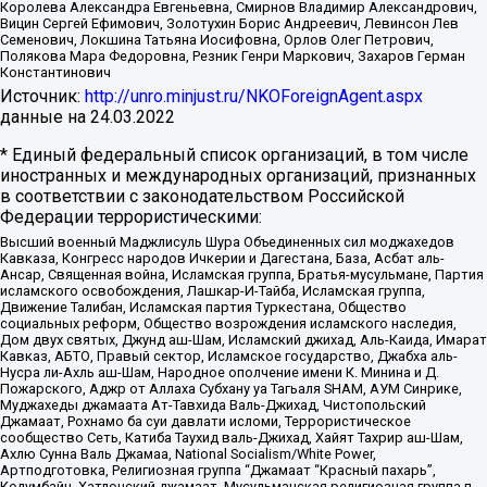
Королева Александра Евгеньевна, Смирнов Владимир Александрович,
Вицин Сергей Ефимович, Золотухин Борис Андреевич, Левинсон Лев
Семенович, Локшина Татьяна Иосифовна, Орлов Олег Петрович,
Полякова Мара Федоровна, Резник Генри Маркович, Захаров Герман
Константинович
Источник:
http://unro.minjust.ru/NKOForeignAgent.aspx
данные на
24.03.2022
* Единый федеральный список организаций, в том числе
иностранных и международных организаций, признанных
в соответствии с законодательством Российской
Федерации террористическими:
Высший военный Маджлисуль Шура Объединенных сил моджахедов
Кавказа, Конгресс народов Ичкерии и Дагестана, База, Асбат аль-
Ансар, Священная война, Исламская группа, Братья-мусульмане, Партия
исламского освобождения, Лашкар-И-Тайба, Исламская группа,
Движение Талибан, Исламская партия Туркестана, Общество
социальных реформ, Общество возрождения исламского наследия,
Дом двух святых, Джунд аш-Шам, Исламский джихад, Аль-Каида, Имарат
Кавказ, АБТО, Правый сектор, Исламское государство, Джабха аль-
Нусра ли-Ахль аш-Шам, Народное ополчение имени К. Минина и Д.
Пожарского, Аджр от Аллаха Субхану уа Тагьаля SHAM, АУМ Синрике,
Муджахеды джамаата Ат-Тавхида Валь-Джихад, Чистопольский
Джамаат, Рохнамо ба суи давлати исломи, Террористическое
сообщество Сеть, Катиба Таухид валь-Джихад, Хайят Тахрир аш-Шам,
Ахлю Сунна Валь Джамаа, National Socialism/White Power,
Артподготовка, Религиозная группа “Джамаат “Красный пахарь”,
Колумбайн, Хатлонский джамаат, Мусульманская религиозная группа п.