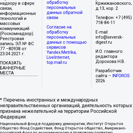
обработку
надзору в сфере
Кржижановского,
персональных
связи,
д.13, кор. 2
данных обратной
информационных
связи
Телефон: +7 (495)
технологий и
718-84-11
массовых
Согласие на
коммуникаций
обработку
E-mail:
(Роскомнадзор).
персональных
info@seversk-
Реестровая
данных с помощью
digest.ru
запись ЭЛ № ФС
сервисов
77 –80938 от
И.О. главного
Yandex.Metrika,
23.04.2021 г.
редактора
LiveInternet,
Дорохова Н.В.
top.mail.ru
ПОКАЗАТЬ
БАННЕРНЫЕ
Разработчик
МЕСТА
сайта –
INFOROS
2026
* Перечень иностранных и международных
неправительственных организаций, деятельность которых
признана нежелательной на территории Российской
Федерации:
Национальный фонд в поддержку демократии, Институт Открытое
Общество Фонд Содействия, Фонд Открытое общество, Американо-
российский фонд по экономическому и правовому развитию,