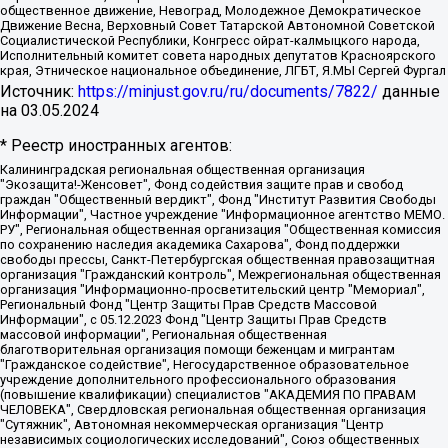
общественное движение, Невоград, Молодежное Демократическое
Движение Весна, Верховный Совет Татарской Автономной Советской
Социалистической Республики, Конгресс ойрат-калмыцкого народа,
Исполнительный комитет совета народных депутатов Красноярского
края, Этническое национальное объединение, ЛГБТ, Я.МЫ Сергей Фургал
Источник:
https://minjust.gov.ru/ru/documents/7822/
данные
на
03.05.2024
* Реестр иностранных агентов:
Калининградская региональная общественная организация "Экозащита!-Женсовет", Фонд содействия защите прав и свобод граждан "Общественный вердикт", Фонд "Институт Развития Свободы Информации", Частное учреждение "Информационное агентство МЕМО. РУ", Региональная общественная организация "Общественная комиссия по сохранению наследия академика Сахарова", Фонд поддержки свободы прессы, Санкт-Петербургская общественная правозащитная организация "Гражданский контроль", Межрегиональная общественная организация "Информационно-просветительский центр "Мемориал", Региональный Фонд "Центр Защиты Прав Средств Массовой Информации", с 05.12.2023 Фонд "Центр Защиты Прав Средств массовой информации", Региональная общественная благотворительная организация помощи беженцам и мигрантам "Гражданское содействие", Негосударственное образовательное учреждение дополнительного профессионального образования (повышение квалификации) специалистов "АКАДЕМИЯ ПО ПРАВАМ ЧЕЛОВЕКА", Свердловская региональная общественная организация "Сутяжник", Автономная некоммерческая организация "Центр независимых социологических исследований", Союз общественных объединений "Российский исследовательский центр по правам человека", Региональное общественное учреждение научно-информационный центр "МЕМОРИАЛ", Некоммерческая организация "Фонд защиты гласности", Автономная некоммерческая организация "Институт прав человека", Городская общественная организация "Екатеринбургское общество "МЕМОРИАЛ", Городская общественная организация "Рязанское историко-просветительское и правозащитное общество "Мемориал" (Рязанский Мемориал), Челябинский региональный орган общественной самодеятельности – женское общественное объединение "Женщины Евразии", Челябинский региональный орган общественной самодеятельности "Уральская правозащитная группа", Фонд содействия защите здоровья и социальной справедливости имени Андрея Рылькова, Автономная Некоммерческая Организация "Аналитический Центр Юрия Левады", Автономная некоммерческая организация социальной поддержки населения "Проект Апрель", Региональная общественная организация помощи женщинам и детям, находящимся в кризисной ситуации "Информационно-методический центр "Анна", Фонд содействия развитию массовых коммуникаций и правовому просвещению "Так-так-Так", Фонд содействия устойчивому развитию "Серебряная тайга", Свердловский региональный общественный фонд социальных проектов "Новое время", "Idel.Реалии", Кавказ.Реалии, Крым.Реалии, Телеканал Настоящее Время, Татаро-башкирская служба Радио Свобода (Azatliq Radiosi), Радио Свободная Европа/Радио Свобода (PCE/PC), "Сибирь.Реалии", "Фактограф", Благотворительный фонд помощи осужденным и их семьям, Автономная некоммерческая организация "Институт глобализации и социальных движений", Фонд "В защиту прав заключенных", Частное учреждение "Центр поддержки и содействия развитию средств массовой информации", Пензенский региональный общественный благотворительный фонд "Гражданский союз", "Север.Реалии", Некоммерческая организация Фонд "Правовая инициатива", Общество с ограниченной ответственностью "Радио Свободная Европа/Радио Свобода", Чешское информационное агентство "MEDIUM-ORIENT", Красноярская региональная общественная организация "Мы против СПИДа", Камалягин Денис Николаевич, Маркелов Сергей Евгеньевич, Пономарев Лев Александрович, Савицкая Людмила Алексеевна, Автономная некоммерческая организация "Центр по работе с проблемой насилия "НАСИЛИЮ.НЕТ", Межрегиональный профессиональный союз работников здравоохранения "Альянс врачей", Юридическое лицо, зарегистрированное в Латвийской Республике, SIA "Medusa Project" (регистрационный номер 40103797863, дата регистрации 10.06.2014), Некоммерческая организация "Фонд по борьбе с коррупцией", Автономная некоммерческая организация "Институт права и публичной политики", Баданин Роман Сергеевич, Гликин Максим Александрович, Железнова Мария Михайловна, Лукьянова Юлия Сергеевна, Маетная Елизавета Витальевна, Маняхин Петр Борисович, Чуракова Ольга Владимировна, Ярош Юлия Петровна, Юридическое лицо "The Insider SIA", зарегистрированное в Риге, Латвийская Республика (дата регистрации 26.06.2015), являющееся администратором доменного имени интернет-издания "The Insider SIA", https://theins.ru, Постернак Алексей Евгеньевич, Рубин Михаил Аркадьевич, Анин Роман Александрович, Юридическое лицо Istories fonds, зарегистрированное в Латвийской Республике (регистрационный номер 50008295751, дата регистрации 24.02.2020), Великовский Дмитрий Александрович, Долинина Ирина Николаевна, Мароховская Алеся Алексеевна, Шлейнов Роман Юрьевич, Шмагун Олеся Валентиновна, Общество с ограниченной ответственностью "Альтаир 2021", Общество с ограниченной ответственностью "Вега 2021", Общество с ограниченной ответственностью "Главный редактор 2021", Общество с ограниченной ответственностью "Ромашки монолит", Важенков Артем Валерьевич, Ивановская областная общественная организация "Центр гендерных исследований", Гурман Юрий Альбертович, Медиапроект "ОВД-Инфо", Егоров Владимир Владимирович, Жилинский Владимир Александрович, Общество с ограниченной ответственностью "ЗП", Иванова София Юрьевна, Карезина Инна Павловна, Кильтау Екатерина Викторовна, Петров Алексей Викторович, Пискунов Сергей Евгеньевич, Смирнов Сергей Сергеевич, Тихонов Михаил Сергеевич, Общество с ограниченной ответственностью "ЖУРНАЛИСТ-ИНОСТРАННЫЙ АГЕНТ", Арапова Галина Юрьевна, Вольтская Татьяна Анатольевна, Американская компания "Mason G.E.S. Anonymous Foundation" (США), являющаяся владельцем интернет-издания https://mnews.world/, Компания "Stichting Bellingcat", зарегистрированная в Нидерландах (дата регистрации 11.07.2018), Захаров Андрей Вячеславович, Клепиковская Екатерина Дмитриевна, Общество с ограниченной ответственностью "МЕМО", Перл Роман Александрович, Симонов Евгений Алексеевич, Соловьева Елена Анатольевна, Сотников Даниил Владимирович, Сурначева Елизавета Дмитриевна, Автономная некоммерческая организация по защите прав человека и информированию населения "Якутия – Наше Мнение", Общество с ограниченной ответственностью "Москоу диджитал медиа", с 26.01.2023 Общество с ограниченной ответственностью "Чайка Белые сады", Ветошкина Валерия Валерьевна, Заговора Максим Александрович, Межрегиональное общественное движение "Российская ЛГБТ - сеть", Оленичев Максим Владимирович, Павлов Иван Юрьевич, Скворцова Елена Сергеевна, Общество с ограниченной ответственностью "Как бы инагент", Кочетков Игорь Викторович, Общество с ограниченной ответственностью "Честные выборы", Еланчик Олег Александрович, Общество с ограниченной ответственностью "Нобелевский призыв", Гималова Регина Эмилевна, Григорьев Андрей Валерьевич, Григорьева Алина Александровна, Ассоциация по содействию защите прав призывников, альтернативнослужащих и военнослужащих "Правозащитная группа "Гражданин.Армия.Право", Хисамова Регина Фаритовна, Автономная некоммерческая организация по реализации социально-правовых программ "Лилит", Дальневосточное общественное движение "Маяк", Санкт-Петербургская ЛГБТ-инициативная группа "Выход", Инициативная группа ЛГБТ+ "Реверс", Алексеев Андрей Викторович, Бекбулатова Таисия Львовна, Беляев Иван Михайлович, Владыкина Елена Сергеевна, Гельман Марат Александрович, Никульшина Вероника Юрьевна, Толоконникова Надежда Андреевна, Шендерович Виктор Анатольевич, Общество с ограниченной ответственностью "Данное сообщение", Общество с ограниченной ответственностью Издательский дом "Новая глава", Айнбиндер Александра Александровна, Московский комьюнити-центр для ЛГБТ+инициатив, Благотворительный фонд развития филантропии, Deutsche Welle (Германия, Kurt-Schumacher-Strasse 3, 53113 Bonn), Борзунова Мария Михайловна, Воробьев Виктор Викторович, Голубева Анна Львовна, Константинова Алла Михайловна, Малкова Ирина Владимировна, Мурадов Мурад Абдулгалимович, Осетинская Елизавета Николаевна, Понасенков Евгений Николаевич, Ганапольский Матвей Юрьевич, Киселев Евгений Алексеевич, Борухович Ирина Григорьевна, Дремин Иван Тимофеевич, Дубровский Дмитрий Викторович, Красноярская региональная общественная организация поддержки и развития альтернативных образовательных технологий и межкультурных коммуникаций "ИНТЕРРА", Маяковская Екатерина Алексеевна, Фейгин Марк Захарович, Филимонов Андрей Викторович, Дзугкоева Регина Николаевна, Доброхотов Роман Александрович, Дудь Юрий Александрович, Елкин Сергей Владимирович, Кругликов Кирилл Игоревич, Сабунаева Мария Леонидовна, Семенов Алексей Владимирович, Шаинян Карен Багратович, Шульман Екатерина Михайловна, Асафьев Артур Валерьевич, Вахштайн Виктор Семенович, Венедиктов Алексей Алексеевич, Лушникова Екатерина Евгеньевна, Волков Леонид Михайлович, Невзоров Александр Глебович, Пархоменко Сергей Борисович, Сироткин Ярослав Николаевич, Кара-Мурза Владимир Владимирович, Баранова Наталья Владимировна, Гозман Леонид Яковлевич, Кагарлицкий Борис Юльевич, Климарев Михаил Валерьевич, Милов Владимир Станиславович, Автономная некоммерческая организация Краснодарский центр современного искусства "Типография", Моргенштерн Алишер Тагирович, Соболь Любовь Эдуардовна, Общество с ограниченной ответственностью "ЛИЗА НОРМ", Каспаров Гарри Кимович, Ходорковский Михаил Борисович, Общество с ограниченной ответственностью "Апрельские тезисы", Данилович Ирина Брониславовна, Кашин Олег Владимирович, Петров Николай Владимирович, Пивоваров Алексей Владимирович, Соколов Михаил Владимирович, Цветкова Юлия Владимировна, Чичваркин Евгений Александрович, Комитет против пыток/Команда против пыток, Общество с ограниченной ответственностью "Первый научный", Общество с ограниченной ответственностью "Вертолет и ко", Белоцерковская Вероника Борисовна, Кац Максим Евгеньевич, Лазарева Татьяна Юрьевна, Шаведдинов Руслан Табризович, Яшин Илья Валерьевич, Общество с ограниченной ответственностью "Иноагент ААВ", Алешковский Дмитрий Петрович, Альбац Евгения Марковна, Быков Дмитрий Львович, Галямина Юлия Евгеньевна, Лойко Сергей Леонидович, Мартынов Кирилл Константинович, Медведев Сергей Александрович, Крашенинников Федор Геннадиевич, Гордеева Катерина Вл