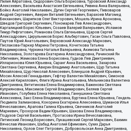
Лилия Айратовна, Сидорович Ольга Борисовна, Туровский Александр
Алексеевич, Васильева Анастасия Евгеньевна, Ривина Анна Валерьевна,
Бойко Анатолий Николаевич, Дугин Сергей Георгиевич, Пивоваров
Андрей Сергеевич, Аверин Виталий Евгеньевич, Барахоев Магомед
Бекханович, Шарипков Олег Викторович, Мошель Ирина Ароновна,
Шведов Григорий Сергеевич, Пономарев Лев Александрович,
Каргалицкий Борис Юльевич, Созаев Валерий Валерьевич, Исламов
Тимур Рифгатович, Романова Ольга Евгеньевна, Щаров Сергей
Алексадрович, Цирульников Борис Альбертович, Гасан Ольга Павловна,
Паутов Юрий Анатольевич, Верховский Александр Маркович,
Пислакова-Паркер Марина Петровна, Кочеткова Татьяна
Владимировна, Чуркина Наталья Валерьевна, Акимова Татьяна
Николаевна, Золотарева Екатерина Александровна, Рачинский Ян
Збигневич, Жемкова Елена Борисовна, Гудков Лев Дмитриевич,
Илларионова Юлия Юрьевна, Саранг Анна Васильевна, Захарова
Светлана Сергеевна, Аверин Владимир Анатольевич, Щур Татьяна
Михайловна, Щур Николай Алексеевич, Блинушов Андрей Юрьевич,
Мосин Алексей Геннадьевич, Гефтер Валентин Михайлович, Симонов
Алексей Кириллович, Флиге Ирина Анатольевна, Мельникова Валентина
Дмитриевна, Вититинова Елена Владимировна, Баженова Светлана
Куприяновна, Максимов Сергей Владимирович, Беляев Сергей
Иванович, Голубева Елена Николаевна, Ганнушкина Светлана
Алексеевна, Закс Елена Владимировна, Буртина Елена Юрьевна, Гендель
Людмила Залмановна, Кокорина Екатерина Алексеевна, Шуманов Илья
Вячеславович, Арапова Галина Юрьевна, Свечников Анатолий
Мариевич, Прохоров Вадим Юрьевич, Шахова Елена Владимировна,
Подузов Сергей Васильевич, Протасова Ирина Вячеславовна,
Литинский Леонид Борисович, Лукашевский Сергей Маркович, Бахмин
Вячеслав Иванович, Шабад Анатолий Ефимович, Сухих Дарья
Николаевна, Орлов Олег Петрович, Добровольская Анна Дмитриевна,