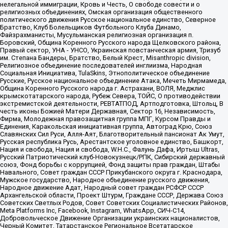
нелегальной иммиграции, Кровь и Честь, О свободе совести и о
религиозных объединениях, Омская организация общественного
политического движения Русское национальное единство, Северное
Братство, Клуб Болельщиков Футбольного Клуба Динамо,
Файзрахманисты, Мусульманская религиозная организация п.
Боровский, Община Коренного Русского народа Щелковского района,
Правый сектор, УНА - УНСО, Украинская повстанческая армия, Тризуб
им. Степана Бандеры, Братство, Белый Крест, Misanthropic division,
Религиозное объединение последователей инглиизма, Народная
Социальная Инициатива, TulaSkins, Этнополитическое объединение
Русские, Русское национальное объединение Атака, Мечеть Мирмамеда,
Община Коренного Русского народа г. Астрахани, ВОЛЯ, Меджлис
крымскотатарского народа, Рубеж Севера, ТОЙС, О противодействии
экстремистской деятельности, РЕВТАТПОД, Артподготовка, Штольц, В
честь иконы Божией Матери Державная, Сектор 16, Независимость,
Фирма, Молодежная правозащитная группа МПГ, Курсом Правды и
Единения, Каракольская инициативная группа, Автоград Крю, Союз
Славянских Сил Руси, Алля-Аят, Благотворительный пансионат Ак Умут,
Русская республика Русь, Арестантское уголовное единство, Башкорт,
Нация и свобода, Нация и свобода, W.H.С., Фалунь Дафа, Иртыш Ultras,
Русский Патриотический клуб-Новокузнецк/РПК, Сибирский державный
союз, Фонд борьбы с коррупцией, Фонд защиты прав граждан, Штабы
Навального, Совет граждан СССР Прикубанского округа г. Краснодара,
Мужское государство, Народное объединение русского движения,
Народное движение Адат, Народный совет граждан РСФСР СССР
Архангельской области, Проект Штурм, Граждане СССР, Держава Союз
Советских Светлых Родов, Совет Советских Социалистических Районов,
Meta Platforms Inc, Facebook, Instagram, WhatsApp, СИЧ-С14,
Добровольческое Движение Организации украинских националистов,
Черный Комитет, Татарстанское Региональное Всетатарское