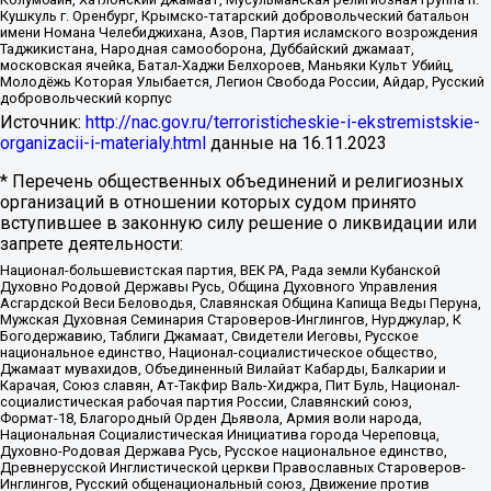
Кушкуль г. Оренбург, Крымско-татарский добровольческий батальон
имени Номана Челебиджихана, Азов, Партия исламского возрождения
Таджикистана, Народная самооборона, Дуббайский джамаат,
московская ячейка, Батал-Хаджи Белхороев, Маньяки Культ Убийц,
Молодёжь Которая Улыбается, Легион Свобода России, Айдар, Русский
добровольческий корпус
Источник:
http://nac.gov.ru/terroristicheskie-i-ekstremistskie-
organizacii-i-materialy.html
данные на
16.11.2023
* Перечень общественных объединений и религиозных
организаций в отношении которых судом принято
вступившее в законную силу решение о ликвидации или
запрете деятельности:
Национал-большевистская партия, ВЕК РА, Рада земли Кубанской
Духовно Родовой Державы Русь, Община Духовного Управления
Асгардской Веси Беловодья, Славянская Община Капища Веды Перуна,
Мужская Духовная Семинария Староверов-Инглингов, Нурджулар, К
Богодержавию, Таблиги Джамаат, Свидетели Иеговы, Русское
национальное единство, Национал-социалистическое общество,
Джамаат мувахидов, Объединенный Вилайат Кабарды, Балкарии и
Карачая, Союз славян, Ат-Такфир Валь-Хиджра, Пит Буль, Национал-
социалистическая рабочая партия России, Славянский союз,
Формат-18, Благородный Орден Дьявола, Армия воли народа,
Национальная Социалистическая Инициатива города Череповца,
Духовно-Родовая Держава Русь, Русское национальное единство,
Древнерусской Инглистической церкви Православных Староверов-
Инглингов, Русский общенациональный союз, Движение против