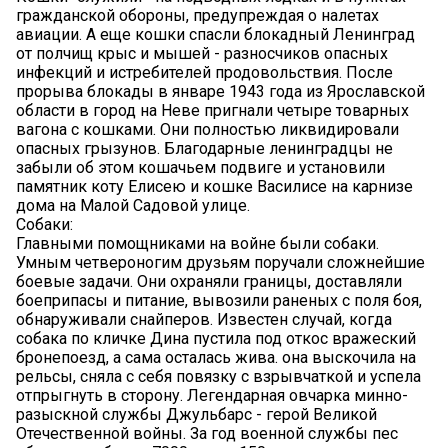
гражданской обороны, предупреждая о налетах
авиации. А еще кошки спасли блокадный Ленинград
от полчищ крыс и мышей - разносчиков опасных
инфекций и истребителей продовольствия. После
прорыва блокады в январе 1943 года из Ярославской
области в город на Неве пригнали четыре товарных
вагона с кошками. Они полностью ликвидировали
опасных грызунов. Благодарные ленинградцы не
забыли об этом кошачьем подвиге и установили
памятник коту Елисею и кошке Василисе на карнизе
дома на Малой Садовой улице.
Собаки:
Главными помощниками на войне были собаки.
Умным четвероногим друзьям поручали сложнейшие
боевые задачи. Они охраняли границы, доставляли
боеприпасы и питание, вывозили раненых с поля боя,
обнаруживали снайперов. Известен случай, когда
собака по кличке Дина пустила под откос вражеский
бронепоезд, а сама осталась жива. она выскочила на
рельсы, сняла с себя повязку с взрывчаткой и успела
отпрыгнуть в сторону. Легендарная овчарка минно-
разыскной службы Джульбарс - герой Великой
Отечественной войны. За год военной службы пес