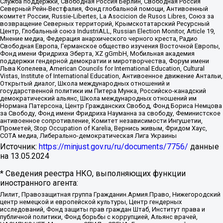
Служба поддержки, Свободная Россия Берлин, Свободная Россия
Северный Рейн-Вестфалия, Фонд глобальной помощи, Антивоенный
комитет России, Russie-Libertes, La Asocicion de Rusos Libres, Союз за
возвращение Северных территорий, Крымскотатарский Ресурсный
Центр, Глобальный союз IndustriALL, Russian Election Monitor, Article 19,
Мнение медиа, Федерация анархического черного креста, Радио
Свободная Европа, Германское общество изучения Восточной Европы,
Фонд имени Фридриха Эберта, XZ gGmbH, Мобильная академия
поддержки гендерной демократии и миротворчества, Форум имени
Льва Копелева, American Councils for International Education, Cultural
Vistas, Institute of International Education, Антивоенное движение Антальи,
Открытый диалог, Школа международных отношений и
государственной политики им Питера Мунка, Российско-канадский
демократический альянс, Школа международных отношений им
Нормана Патерсона, Центр Гражданских Свобод, Фонд Бориса Немцова
за Свободу, Фонд имени Фридриха Науманна за свободу, Феминистское
антивоенное сопротивление, Комитет независимости Ингушетии,
Прометей, Stop Occupation of Karelia, Вернись живым, Фридом Хаус,
СОТА медиа, Либерально-демократическая Лига Украины
Источник:
https://minjust.gov.ru/ru/documents/7756/
данные
на
13.05.2024
* Сведения реестра НКО, выполняющих функции
иностранного агента:
Лилит, Правозащитная группа Гражданин.Армия.Право, Нижегородский
центр немецкой и европейской культуры, Центр гендерных
исследований, Фонд защиты прав граждан Штаб, Институт права и
публичной политики, Фонд борьбы с коррупцией, Альянс врачей,