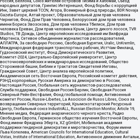
Россия, Беллона, Союз жителей островов Тисима и Хабомаи, Съезд
народных депутатов, Гринпис Интернешнл, Фонд борьбы с коррупцией
Инк, Завет церквей TCCN, Агора, Всемирный фонд природы, BDR Novaja
Gazeta-Europe, Алтай проект, Образовательный дом прав человека
Чернигов, Фонд Дом Прав Человека, Белорусский дом прав человека
имени Бориса Звозскова, Дом прав человека Тбилиси, Дом прав
человека Ереван, Дом прав человека Крым, Центр дикого лосося, TVR
Studios, ТВ Дождь, Центр европейских исследований им Вилфрида
Мартенса, Сетевое объединение журналистов расследователей,
АЛЛАТРА, За свободную Россию, Свободная Бурятия, Uralic, UnKremlin,
Международная федерация транспортных рабочих, ИстЧам Финланд,
Гудзоновский институт, Фонд Демократического Развития,
Комитет-2024, Центрально-Европейский университет, Центр
восточноевропейских и международных исследований, Общество
Сторожевой башни, Библии и трактатов Свидетелей Иеговы,
Гражданский Совет, Центр анализа европейской политики,
Академическая сеть Восточная Европа, Российский комитет действия,
РЭНД корпорейшн, Русская Америка за демократию в России,
Настоящая Россия, Глобальная сеть журналистов-расследователей,
Служба поддержки, Свободная Россия Берлин, Свободная Россия
Северный Рейн-Вестфалия, Фонд глобальной помощи, Антивоенный
комитет России, Russie-Libertes, La Asocicion de Rusos Libres, Союз за
возвращение Северных территорий, Крымскотатарский Ресурсный
Центр, Глобальный союз IndustriALL, Russian Election Monitor, Article 19,
Мнение медиа, Федерация анархического черного креста, Радио
Свободная Европа, Германское общество изучения Восточной Европы,
Фонд имени Фридриха Эберта, XZ gGmbH, Мобильная академия
поддержки гендерной демократии и миротворчества, Форум имени
Льва Копелева, American Councils for International Education, Cultural
Vistas, Institute of International Education, Антивоенное движение Антальи,