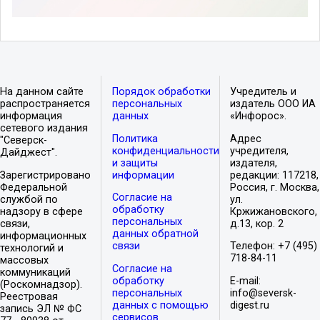
На данном сайте
Порядок обработки
Учредитель и
распространяется
персональных
издатель ООО ИА
информация
данных
«Инфорос».
сетевого издания
Политика
Адрес
"Северск-
конфиденциальности
учредителя,
Дайджест".
и защиты
издателя,
Зарегистрировано
информации
редакции: 117218,
Федеральной
Россия, г. Москва,
Согласие на
службой по
ул.
обработку
надзору в сфере
Кржижановского,
персональных
связи,
д.13, кор. 2
данных обратной
информационных
связи
Телефон: +7 (495)
технологий и
718-84-11
массовых
Согласие на
коммуникаций
обработку
E-mail:
(Роскомнадзор).
персональных
info@seversk-
Реестровая
данных с помощью
digest.ru
запись ЭЛ № ФС
сервисов