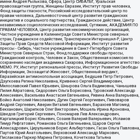
имени Андрея Рылькова, Сфера, Центр СИБАЛЬТ, Уральская
правозащитная группа, Женщины Евразии, Институт прав человека,
Фонд защиты гласности, Российский исследовательский центр по
правам человека, Дальневосточный центр развития гражданских
инициатив и социального партнерства, Гражданское действие, Центр
независимых социологических исследований, Сутяжник, АКАДЕМИЯ ПО
ПРАВАМ ЧЕЛОВЕКА, Центр развития некоммерческих организаций,
Частное учреждение в Калининграде Совета Министров северных
стран, Гражданское содействие, Трансперенси Интернешнл-Р, Центр
Защиты Прав Средств Массовой Информации, Институт развития
прессы - Сибирь, Частное учреждение в Санкт-Петербурге Совета
Министров Северных Стран, Фонд поддержки свободы прессы,
Гражданский контроль, Человек и Закон, Общественная комиссия по
сохранению наследия академика Сахарова, Информационное агентство
МЕМО. РУ, Институт региональной прессы, Институт Развития Свободы
Информации, Экозащита!-Женсовет, Общественный вердикт,
Евразийская антимонопольная ассоциация, Бедушев Петр Петрович,
Дзугкоева Регина Николаевна, Кривенко Сергей Владимирович,
Милославский Павел Юрьевич, Шнырова Ольга Вадимовна, Чанышева
Лилия Айратовна, Сидорович Ольга Борисовна, Туровский Александр
Алексеевич, Васильева Анастасия Евгеньевна, Ривина Анна Валерьевна,
Бойко Анатолий Николаевич, Дугин Сергей Георгиевич, Пивоваров
Андрей Сергеевич, Аверин Виталий Евгеньевич, Барахоев Магомед
Бекханович, Шарипков Олег Викторович, Мошель Ирина Ароновна,
Шведов Григорий Сергеевич, Пономарев Лев Александрович,
Каргалицкий Борис Юльевич, Созаев Валерий Валерьевич, Исламов
Тимур Рифгатович, Романова Ольга Евгеньевна, Щаров Сергей
Алексадрович, Цирульников Борис Альбертович, Гасан Ольга Павловна,
Паутов Юрий Анатольевич, Верховский Александр Маркович,
Пислакова-Паркер Марина Петровна, Кочеткова Татьяна