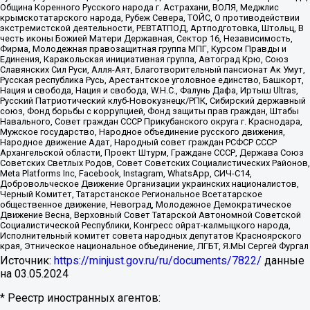
Община Коренного Русского народа г. Астрахани, ВОЛЯ, Меджлис
крымскотатарского народа, Рубеж Севера, ТОЙС, О противодействии
экстремистской деятельности, РЕВТАТПОД, Артподготовка, Штольц, В
честь иконы Божией Матери Державная, Сектор 16, Независимость,
Фирма, Молодежная правозащитная группа МПГ, Курсом Правды и
Единения, Каракольская инициативная группа, Автоград Крю, Союз
Славянских Сил Руси, Алля-Аят, Благотворительный пансионат Ак Умут,
Русская республика Русь, Арестантское уголовное единство, Башкорт,
Нация и свобода, Нация и свобода, W.H.С., Фалунь Дафа, Иртыш Ultras,
Русский Патриотический клуб-Новокузнецк/РПК, Сибирский державный
союз, Фонд борьбы с коррупцией, Фонд защиты прав граждан, Штабы
Навального, Совет граждан СССР Прикубанского округа г. Краснодара,
Мужское государство, Народное объединение русского движения,
Народное движение Адат, Народный совет граждан РСФСР СССР
Архангельской области, Проект Штурм, Граждане СССР, Держава Союз
Советских Светлых Родов, Совет Советских Социалистических Районов,
Meta Platforms Inc, Facebook, Instagram, WhatsApp, СИЧ-С14,
Добровольческое Движение Организации украинских националистов,
Черный Комитет, Татарстанское Региональное Всетатарское
общественное движение, Невоград, Молодежное Демократическое
Движение Весна, Верховный Совет Татарской Автономной Советской
Социалистической Республики, Конгресс ойрат-калмыцкого народа,
Исполнительный комитет совета народных депутатов Красноярского
края, Этническое национальное объединение, ЛГБТ, Я.МЫ Сергей Фургал
Источник:
https://minjust.gov.ru/ru/documents/7822/
данные
на
03.05.2024
* Реестр иностранных агентов: