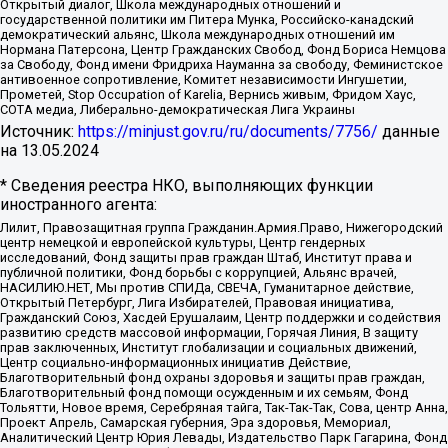
Открытый диалог, Школа международных отношений и
государственной политики им Питера Мунка, Российско-канадский
демократический альянс, Школа международных отношений им
Нормана Патерсона, Центр Гражданских Свобод, Фонд Бориса Немцова
за Свободу, Фонд имени Фридриха Науманна за свободу, Феминистское
антивоенное сопротивление, Комитет независимости Ингушетии,
Прометей, Stop Occupation of Karelia, Вернись живым, Фридом Хаус,
СОТА медиа, Либерально-демократическая Лига Украины
Источник:
https://minjust.gov.ru/ru/documents/7756/
данные
на
13.05.2024
* Сведения реестра НКО, выполняющих функции
иностранного агента:
Лилит, Правозащитная группа Гражданин.Армия.Право, Нижегородский
центр немецкой и европейской культуры, Центр гендерных
исследований, Фонд защиты прав граждан Штаб, Институт права и
публичной политики, Фонд борьбы с коррупцией, Альянс врачей,
НАСИЛИЮ.НЕТ, Мы против СПИДа, СВЕЧА, Гуманитарное действие,
Открытый Петербург, Лига Избирателей, Правовая инициатива,
Гражданский Союз, Хасдей Ерушалаим, Центр поддержки и содействия
развитию средств массовой информации, Горячая Линия, В защиту
прав заключенных, Институт глобализации и социальных движений,
Центр социально-информационных инициатив Действие,
Благотворительный фонд охраны здоровья и защиты прав граждан,
Благотворительный фонд помощи осужденным и их семьям, Фонд
Тольятти, Новое время, Серебряная тайга, Так-Так-Так, Сова, центр Анна,
Проект Апрель, Самарская губерния, Эра здоровья, Мемориал,
Аналитический Центр Юрия Левады, Издательство Парк Гагарина, Фонд