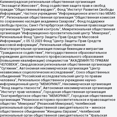
Калининградская региональная общественная организация "Экозащита!-Женсовет", Фонд содействия защите прав и свобод граждан "Общественный вердикт", Фонд "Институт Развития Свободы Информации", Частное учреждение "Информационное агентство МЕМО. РУ", Региональная общественная организация "Общественная комиссия по сохранению наследия академика Сахарова", Фонд поддержки свободы прессы, Санкт-Петербургская общественная правозащитная организация "Гражданский контроль", Межрегиональная общественная организация "Информационно-просветительский центр "Мемориал", Региональный Фонд "Центр Защиты Прав Средств Массовой Информации", с 05.12.2023 Фонд "Центр Защиты Прав Средств массовой информации", Региональная общественная благотворительная организация помощи беженцам и мигрантам "Гражданское содействие", Негосударственное образовательное учреждение дополнительного профессионального образования (повышение квалификации) специалистов "АКАДЕМИЯ ПО ПРАВАМ ЧЕЛОВЕКА", Свердловская региональная общественная организация "Сутяжник", Автономная некоммерческая организация "Центр независимых социологических исследований", Союз общественных объединений "Российский исследовательский центр по правам человека", Региональное общественное учреждение научно-информационный центр "МЕМОРИАЛ", Некоммерческая организация "Фонд защиты гласности", Автономная некоммерческая организация "Институт прав человека", Городская общественная организация "Екатеринбургское общество "МЕМОРИАЛ", Городская общественная организация "Рязанское историко-просветительское и правозащитное общество "Мемориал" (Рязанский Мемориал), Челябинский региональный орган общественной самодеятельности – женское общественное объединение "Женщины Евразии", Челябинский региональный орган общественной самодеятельности "Уральская правозащитная группа", Фонд содействия защите здоровья и социальной справедливости имени Андрея Рылькова, Автономная Некоммерческая Организация "Аналитический Центр Юрия Левады", Автономная некоммерческая организация социальной поддержки населения "Проект Апрель", Региональная общественная организация помощи женщинам и детям, находящимся в кризисной ситуации "Информационно-методический центр "Анна", Фонд содействия развитию массовых коммуникаций и правовому просвещению "Так-так-Так", Фонд содействия устойчивому развитию "Серебряная тайга", Свердловский региональный общественный фонд социальных проектов "Новое время", "Idel.Реалии", Кавказ.Реалии, Крым.Реалии, Телеканал Настоящее Время, Татаро-башкирская служба Радио Свобода (Azatliq Radiosi), Радио Свободная Европа/Радио Свобода (PCE/PC), "Сибирь.Реалии", "Фактограф", Благотворительный фонд помощи осужденным и их семьям, Автономная некоммерческая организация "Институт глобализации и социальных движений", Фонд "В защиту прав заключенных", Частное учреждение "Центр поддержки и содействия развитию средств массовой информации", Пензенский региональный общественный благотворительный фонд "Гражданский союз", "Север.Реалии", Некоммерческая организация Фонд "Правовая инициатива", Общество с ограниченной ответственностью "Радио Свободная Европа/Радио Свобода", Чешское информационное агентство "MEDIUM-ORIENT", Красноярская региональная общественная организация "Мы против СПИДа", Камалягин Денис Николаевич, Маркелов Сергей Евгеньевич, Пономарев Лев Александрович, Савицкая Людмила Алексеевна, Автономная некоммерческая организация "Центр по работе с проблемой насилия "НАСИЛИЮ.НЕТ", Межрегиональный профессиональный союз работников здравоохранения "Альянс врачей", Юридическое лицо, зарегистрированное в Латвийской Республике, SIA "Medusa Project" (регистрационный номер 40103797863, дата регистрации 10.06.2014), Некоммерческая организация "Фонд по борьбе с коррупцией", Автономная некоммерческая организация "Институт права и публичной политики", Баданин Роман Сергеевич, Гликин Максим Александрович, Железнова Мария Михайловна, Лукьянова Юлия Сергеевна, Маетная Елизавета Витальевна, Маняхин Петр Борисович, Чуракова Ольга Владимировна, Ярош Юлия Петровна, Юридическое лицо "The Insider SIA", зарегистрированное в Риге, Латвийская Республика (дата регистрации 26.06.2015), являющееся администратором доменного имени интернет-издания "The Insider SIA", https://theins.ru, Постернак Алексей Евгеньевич, Рубин Михаил Аркадьевич, Анин Роман Александрович, Юридическое лицо Istories fonds, зарегистрированное в Латвийской Республике (регистрационный номер 50008295751, дата регистрации 24.02.2020), Великовский Дмитрий Александрович, Долинина Ирина Николаевна, Мароховская Алеся Алексеевна, Шлейнов Роман Юрьевич, Шмагун Олеся Валентиновна, Общество с ограниченной ответственностью "Альтаир 2021", Общество с ограниченной ответственностью "Вега 2021", Общество с ограниченной ответственностью "Главный редактор 2021", Общество с ограниченной ответственностью "Ромашки монолит", Важенков Артем Валерьевич, Ивановская областная общественная организация "Центр гендерных исследований", Гурман Юрий Альбертович, Медиапроект "ОВД-Инфо", Егоров Владимир Владимирович, Жилинский Владимир Александрович, Общество с ограниченной ответственностью "ЗП", Иванова София Юрьевна, Карезина Инна Павловна, Кильтау Екатерина Викторовна, Петров Алексей Викторович, Пискунов Сергей Евгеньевич, Смирнов Сергей Сергеевич, Тихонов Михаил Сергеевич, Общество с ограниченной ответственностью "ЖУРНАЛИСТ-ИНОСТРАННЫЙ АГЕНТ", Арапова Галина Юрьевна, Вольтская Татьяна Анатольевна, Американская компания "Mason G.E.S. Anonymous Foundation" (США), являющаяся владельцем интернет-издания https://mnews.world/, Компания "Stichting Bellingcat", зарегистрированная в Нидерландах (дата регистрации 11.07.2018), Захаров Андрей Вячеславович, Клепиковская Екатерина Дмитриевна, Общество с ограниченной ответственностью "МЕМО", Перл Роман Александрович, Симонов Евгений Алексеевич, Соловьева Елена Анатольевна, Сотников Даниил Владимирович, Сурначева Елизавета Дмитриевна, Автономная некоммерческая организация по защите прав человека и информированию населения "Якутия – Наше Мнение", Общество с ограниченной ответственностью "Москоу диджитал медиа", с 26.01.2023 Общество с ограниченной ответственностью "Чайка Белые сады", Ветошкина Валерия Валерьевна, Заговора Максим Александрович, Межрегиональное общественное движение "Российская ЛГБТ - сеть", Оленичев Максим Владимирович, Павлов Иван Юрьевич, Скворцова Елена Сергеевна, Общество с ограниченной ответственностью "Как бы инагент", Кочетков Игорь Викторович, Общество с ограниченной ответственностью "Честные выборы", Еланчик Олег Александрович, Общество с ограниченной ответственностью "Нобелевский призыв", Гималова Регина Эмилевна, Григорьев Андрей Валерьевич, Григорьева Алина Александровна, Ассоциация по содействию защите прав призывников, альтернативнослужащих и военнослужащих "Правозащитная группа "Гражданин.Армия.Право", Хисамова Регина Фаритовна, Автономная некоммерческая организация по реализации социально-правовых программ "Лилит", Дальневосточное общественное движение "Маяк", Санкт-Петербургская ЛГБТ-инициативная группа "Выход", Инициативная группа ЛГБТ+ "Реверс", Алексеев Андрей Викторович, Бекбулатова Таисия Львовна, Беляев Иван Михайлович, Владыкина Елена Сергеевна, Гельман Марат Александрович, Никульшина Вероника Юрьевна, Толоконникова Надежда Андреевна, Шендерович Виктор Анатольевич, Общество с ограниченной ответственностью "Данное сообщение", Общество с ограниченной ответственностью Издательский дом "Новая глава", Айнбиндер Александра Александровна, Московский комьюнити-центр для ЛГБТ+инициатив, Благотворительный фонд развития филантропии, Deutsche Welle (Германия, Kurt-Schumacher-Strasse 3, 53113 Bonn), Борзунова Мария Михайловна, Воробьев Виктор Викторович, Голубева Анна Львовна, Константинова Алла Михайловна, Малкова Ирина Владимировна, Мурадов Мурад Абдулгалимович, Осетинская Елизавета Николаевна, Понасенков Евгений Николаевич, Ганапольский Матвей Юрьевич, Киселев Евгений Алексеевич, Борухович Ирина Григорьевна, Дремин Иван Тимофеевич, Дубровский Дмитрий Викторович, Красноярская региональная общественная организация поддержки и развития альтернативных образовательных технологий и межкультурных коммуникаций "ИНТЕРРА", Маяковская Екатерина Алексеевна, Фейгин Марк Захарович, Филимонов Андрей Викторович, Дзугкоева Регина Николаевна, Доброхотов Роман Александрович, Дудь Юрий Александрович, Елкин Сергей Владимирович, Кругликов Кирилл Игоревич, Сабунаева Мария Леонидовна, Семенов Алексей Владимирович, Шаинян Карен Багратович, Шульман Екатерина Михайловна, Асафьев Артур Валерьевич, Вахштайн Виктор Семенович, Венедиктов Алексей Алексеевич, Лушникова Екатерина Евгеньевна, Волков Леонид Михайлович, Невзоров Александр Глебович, Пархоменко Сергей Борисович, Сироткин Ярослав Николаевич, Кара-Мурза Владимир Владимирович, Баранова Наталья Владимировна, Гозман Леонид Яковлевич, Кагарлицкий Борис Юльевич, Климарев Михаил Валерьевич, Милов Владимир Станиславович, Автономная некоммерческая организация Краснодарский центр современного искусства "Типография", Моргенштерн Алишер Тагирович, Соболь Любовь Эдуардовна, Общество с ограниченной ответственностью "ЛИЗА НОРМ", Каспаров Гарри Кимович, Ходорковский Михаил Борисович, Общество с ограниченной ответственностью "Апрельские тезисы", Данилович Ирина Брониславовна, Кашин Олег Владимирович, Петров Николай Владимирович, Пивоваров Алексей Владимирович, Соколов Михаил Владимирович, Цветкова Юлия Владимировна, Чичваркин Евгений Александрович, Комитет против пыток/Команда против пыток, Общество с ограниченной ответственностью "Первый научный", Общество с ограниченной ответственностью "Вертолет и ко", Белоцерковская Вероника Борисовна, Кац Максим Евгеньевич, Лазарева Татьяна Юрьевна, Шаведдинов Руслан Табризович, Яшин Илья Валерьевич, Общество с ограниченной ответственностью "Иноагент ААВ", Алешковский Дмитрий Петрович, Альбац Евгения Марковна, Быков Дмитрий Львович, Галямина Юлия Евгеньевна, Лойко Сергей Леонидович, Мартынов Кирилл Константинович, Медведев Сергей Александрович, Крашенинников Федор Геннадиевич, Гордеева Катерина Вл