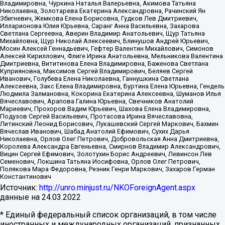
Владимировна, Чуркина Наталья Валерьевна, Акимова Татьяна
Николаевна, Золотарева Екатерина Александровна, Рачинский Ян
Збигневич, Жемкова Елена Борисовна, Гудков Лев Дмитриевич,
Илларионова Юлия Юрьевна, Саранг Анна Васильевна, Захарова
Светлана Сергеевна, Аверин Владимир Анатольевич, Щур Татьяна
Михайловна, Щур Николай Алексеевич, Блинушов Андрей Юрьевич,
Мосин Алексей Геннадьевич, Гефтер Валентин Михайлович, Симонов
Алексей Кириллович, Флиге Ирина Анатольевна, Мельникова Валентина
Дмитриевна, Вититинова Елена Владимировна, Баженова Светлана
Куприяновна, Максимов Сергей Владимирович, Беляев Сергей
Иванович, Голубева Елена Николаевна, Ганнушкина Светлана
Алексеевна, Закс Елена Владимировна, Буртина Елена Юрьевна, Гендель
Людмила Залмановна, Кокорина Екатерина Алексеевна, Шуманов Илья
Вячеславович, Арапова Галина Юрьевна, Свечников Анатолий
Мариевич, Прохоров Вадим Юрьевич, Шахова Елена Владимировна,
Подузов Сергей Васильевич, Протасова Ирина Вячеславовна,
Литинский Леонид Борисович, Лукашевский Сергей Маркович, Бахмин
Вячеслав Иванович, Шабад Анатолий Ефимович, Сухих Дарья
Николаевна, Орлов Олег Петрович, Добровольская Анна Дмитриевна,
Королева Александра Евгеньевна, Смирнов Владимир Александрович,
Вицин Сергей Ефимович, Золотухин Борис Андреевич, Левинсон Лев
Семенович, Локшина Татьяна Иосифовна, Орлов Олег Петрович,
Полякова Мара Федоровна, Резник Генри Маркович, Захаров Герман
Константинович
Источник:
http://unro.minjust.ru/NKOForeignAgent.aspx
данные на
24.03.2022
* Единый федеральный список организаций, в том числе
иностранных и международных организаций, признанных