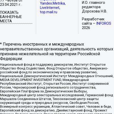
77 –80938 от
И.О. главного
Yandex.Metrika,
23.04.2021 г.
редактора
LiveInternet,
Дорохова Н.В.
top.mail.ru
ПОКАЗАТЬ
БАННЕРНЫЕ
Разработчик
МЕСТА
сайта –
INFOROS
2026
* Перечень иностранных и международных
неправительственных организаций, деятельность которых
признана нежелательной на территории Российской
Федерации:
Национальный фонд в поддержку демократии, Институт Открытое
Общество Фонд Содействия, Фонд Открытое общество, Американо-
российский фонд по экономическому и правовому развитию,
Национальный Демократический Институт Международных Отношений,
MEDIA DEVELOPMENT INVESTMENT FUND, Международный
Республиканский Институт, Открытая Россия, Институт современной
России, Черноморский фонд регионального сотрудничества,
Европейская Платформа за Демократические Выборы,
Международный центр электоральных исследований, Германский фонд
Маршалла Соединенных Штатов, Тихоокеанский центр защиты
окружающей среды и природных ресурсов, Свободная Россия,
Всемирный конгресс украинцев, Атлантический совет, Человек в беде,
Европейский фонд за демократию, Джеймстаунский фонд, Прожект