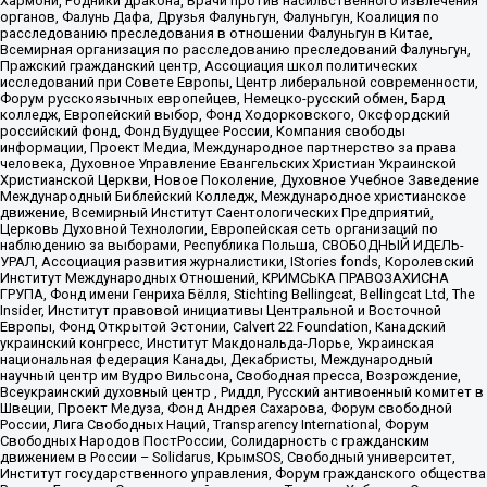
Хармони, Родники дракона, Врачи против насильственного извлечения
органов, Фалунь Дафа, Друзья Фалуньгун, Фалуньгун, Коалиция по
расследованию преследования в отношении Фалуньгун в Китае,
Всемирная организация по расследованию преследований Фалуньгун,
Пражский гражданский центр, Ассоциация школ политических
исследований при Совете Европы, Центр либеральной современности,
Форум русскоязычных европейцев, Немецко-русский обмен, Бард
колледж, Европейский выбор, Фонд Ходорковского, Оксфордский
российский фонд, Фонд Будущее России, Компания свободы
информации, Проект Медиа, Международное партнерство за права
человека, Духовное Управление Евангельских Христиан Украинской
Христианской Церкви, Новое Поколение, Духовное Учебное Заведение
Международный Библейский Колледж, Международное христианское
движение, Всемирный Институт Саентологических Предприятий,
Церковь Духовной Технологии, Европейская сеть организаций по
наблюдению за выборами, Республика Польша, СВОБОДНЫЙ ИДЕЛЬ-
УРАЛ, Ассоциация развития журналистики, IStories fonds, Королевский
Институт Международных Отношений, КРИМСЬКА ПРАВОЗАХИСНА
ГРУПА, Фонд имени Генриха Бёлля, Stichting Bellingcat, Bellingcat Ltd, The
Insider, Институт правовой инициативы Центральной и Восточной
Европы, Фонд Открытой Эстонии, Calvert 22 Foundation, Канадский
украинский конгресс, Институт Макдональда-Лорье, Украинская
национальная федерация Канады, Декабристы, Международный
научный центр им Вудро Вильсона, Свободная пресса, Возрождение,
Всеукраинский духовный центр , Риддл, Русский антивоенный комитет в
Швеции, Проект Медуза, Фонд Андрея Сахарова, Форум свободной
России, Лига Свободных Наций, Transparеncy International, Форум
Свободных Народов ПостРоссии, Солидарность с гражданским
движением в России – Solidarus, КрымSOS, Свободный университет,
Институт государственного управления, Форум гражданского общества