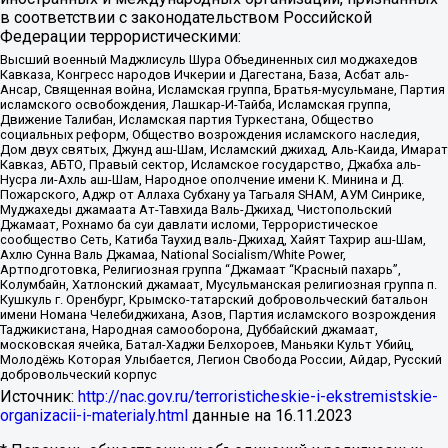
в соответствии с законодательством Российской
Федерации террористическими:
Высший военный Маджлисуль Шура Объединенных сил моджахедов
Кавказа, Конгресс народов Ичкерии и Дагестана, База, Асбат аль-
Ансар, Священная война, Исламская группа, Братья-мусульмане, Партия
исламского освобождения, Лашкар-И-Тайба, Исламская группа,
Движение Талибан, Исламская партия Туркестана, Общество
социальных реформ, Общество возрождения исламского наследия,
Дом двух святых, Джунд аш-Шам, Исламский джихад, Аль-Каида, Имарат
Кавказ, АБТО, Правый сектор, Исламское государство, Джабха аль-
Нусра ли-Ахль аш-Шам, Народное ополчение имени К. Минина и Д.
Пожарского, Аджр от Аллаха Субхану уа Тагьаля SHAM, АУМ Синрике,
Муджахеды джамаата Ат-Тавхида Валь-Джихад, Чистопольский
Джамаат, Рохнамо ба суи давлати исломи, Террористическое
сообщество Сеть, Катиба Таухид валь-Джихад, Хайят Тахрир аш-Шам,
Ахлю Сунна Валь Джамаа, National Socialism/White Power,
Артподготовка, Религиозная группа “Джамаат “Красный пахарь”,
Колумбайн, Хатлонский джамаат, Мусульманская религиозная группа п.
Кушкуль г. Оренбург, Крымско-татарский добровольческий батальон
имени Номана Челебиджихана, Азов, Партия исламского возрождения
Таджикистана, Народная самооборона, Дуббайский джамаат,
московская ячейка, Батал-Хаджи Белхороев, Маньяки Культ Убийц,
Молодёжь Которая Улыбается, Легион Свобода России, Айдар, Русский
добровольческий корпус
Источник:
http://nac.gov.ru/terroristicheskie-i-ekstremistskie-
organizacii-i-materialy.html
данные на
16.11.2023