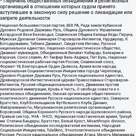
* Перечень общественных объединений и религиозных
организаций в отношении которых судом принято
вступившее в законную силу решение о ликвидации или
запрете деятельности:
Национал-большевистская партия, ВЕК РА, Рада земли Кубанской
Духовно Родовой Державы Русь, Община Духовного Управления
Асгардской Веси Беловодья, Славянская Община Капища Веды Перуна,
Мужская Духовная Семинария Староверов-Инглингов, Нурджулар, К
Богодержавию, Таблиги Джамаат, Свидетели Иеговы, Русское
национальное единство, Национал-социалистическое общество,
Джамаат мувахидов, Объединенный Вилайат Кабарды, Балкарии и
Карачая, Союз славян, Ат-Такфир Валь-Хиджра, Пит Буль, Национал-
социалистическая рабочая партия России, Славянский союз,
Формат-18, Благородный Орден Дьявола, Армия воли народа,
Национальная Социалистическая Инициатива города Череповца,
Духовно-Родовая Держава Русь, Русское национальное единство,
Древнерусской Инглистической церкви Православных Староверов-
Инглингов, Русский общенациональный союз, Движение против
нелегальной иммиграции, Кровь и Честь, О свободе совести и о
религиозных объединениях, Омская организация общественного
политического движения Русское национальное единство, Северное
Братство, Клуб Болельщиков Футбольного Клуба Динамо,
Файзрахманисты, Мусульманская религиозная организация п.
Боровский, Община Коренного Русского народа Щелковского района,
Правый сектор, УНА - УНСО, Украинская повстанческая армия, Тризуб
им. Степана Бандеры, Братство, Белый Крест, Misanthropic division,
Религиозное объединение последователей инглиизма, Народная
Социальная Инициатива, TulaSkins, Этнополитическое объединение
Русские, Русское национальное объединение Атака, Мечеть Мирмамеда,