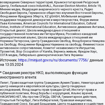
возвращение Северных территорий, Крымскотатарский Ресурсный
Центр, Глобальный союз IndustriALL, Russian Election Monitor, Article 19,
Мнение медиа, Федерация анархического черного креста, Радио
Свободная Европа, Германское общество изучения Восточной Европы,
Фонд имени Фридриха Эберта, XZ gGmbH, Мобильная академия
поддержки гендерной демократии и миротворчества, Форум имени
Льва Копелева, American Councils for International Education, Cultural
Vistas, Institute of International Education, Антивоенное движение Антальи,
Открытый диалог, Школа международных отношений и
государственной политики им Питера Мунка, Российско-канадский
демократический альянс, Школа международных отношений им
Нормана Патерсона, Центр Гражданских Свобод, Фонд Бориса Немцова
за Свободу, Фонд имени Фридриха Науманна за свободу, Феминистское
антивоенное сопротивление, Комитет независимости Ингушетии,
Прометей, Stop Occupation of Karelia, Вернись живым, Фридом Хаус,
СОТА медиа, Либерально-демократическая Лига Украины
Источник:
https://minjust.gov.ru/ru/documents/7756/
данные
на
13.05.2024
* Сведения реестра НКО, выполняющих функции
иностранного агента:
Лилит, Правозащитная группа Гражданин.Армия.Право, Нижегородский
центр немецкой и европейской культуры, Центр гендерных
исследований, Фонд защиты прав граждан Штаб, Институт права и
публичной политики, Фонд борьбы с коррупцией, Альянс врачей,
НАСИЛИЮ.НЕТ, Мы против СПИДа, СВЕЧА, Гуманитарное действие,
Открытый Петербург, Лига Избирателей, Правовая инициатива,
Гражданский Союз, Хасдей Ерушалаим, Центр поддержки и содействия