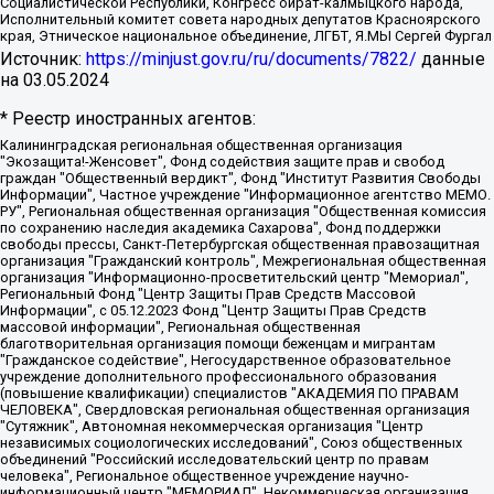
Социалистической Республики, Конгресс ойрат-калмыцкого народа,
Исполнительный комитет совета народных депутатов Красноярского
края, Этническое национальное объединение, ЛГБТ, Я.МЫ Сергей Фургал
Источник:
https://minjust.gov.ru/ru/documents/7822/
данные
на
03.05.2024
* Реестр иностранных агентов:
Калининградская региональная общественная организация "Экозащита!-Женсовет", Фонд содействия защите прав и свобод граждан "Общественный вердикт", Фонд "Институт Развития Свободы Информации", Частное учреждение "Информационное агентство МЕМО. РУ", Региональная общественная организация "Общественная комиссия по сохранению наследия академика Сахарова", Фонд поддержки свободы прессы, Санкт-Петербургская общественная правозащитная организация "Гражданский контроль", Межрегиональная общественная организация "Информационно-просветительский центр "Мемориал", Региональный Фонд "Центр Защиты Прав Средств Массовой Информации", с 05.12.2023 Фонд "Центр Защиты Прав Средств массовой информации", Региональная общественная благотворительная организация помощи беженцам и мигрантам "Гражданское содействие", Негосударственное образовательное учреждение дополнительного профессионального образования (повышение квалификации) специалистов "АКАДЕМИЯ ПО ПРАВАМ ЧЕЛОВЕКА", Свердловская региональная общественная организация "Сутяжник", Автономная некоммерческая организация "Центр независимых социологических исследований", Союз общественных объединений "Российский исследовательский центр по правам человека", Региональное общественное учреждение научно-информационный центр "МЕМОРИАЛ", Некоммерческая организация "Фонд защиты гласности", Автономная некоммерческая организация "Институт прав человека", Городская общественная организация "Екатеринбургское общество "МЕМОРИАЛ", Городская общественная организация "Рязанское историко-просветительское и правозащитное общество "Мемориал" (Рязанский Мемориал), Челябинский региональный орган общественной самодеятельности – женское общественное объединение "Женщины Евразии", Челябинский региональный орган общественной самодеятельности "Уральская правозащитная группа", Фонд содействия защите здоровья и социальной справедливости имени Андрея Рылькова, Автономная Некоммерческая Организация "Аналитический Центр Юрия Левады", Автономная некоммерческая организация социальной поддержки населения "Проект Апрель", Региональная общественная организация помощи женщинам и детям, находящимся в кризисной ситуации "Информационно-методический центр "Анна", Фонд содействия развитию массовых коммуникаций и правовому просвещению "Так-так-Так", Фонд содействия устойчивому развитию "Серебряная тайга", Свердловский региональный общественный фонд социальных проектов "Новое время", "Idel.Реалии", Кавказ.Реалии, Крым.Реалии, Телеканал Настоящее Время, Татаро-башкирская служба Радио Свобода (Azatliq Radiosi), Радио Свободная Европа/Радио Свобода (PCE/PC), "Сибирь.Реалии", "Фактограф", Благотворительный фонд помощи осужденным и их семьям, Автономная некоммерческая организация "Институт глобализации и социальных движений", Фонд "В защиту прав заключенных", Частное учреждение "Центр поддержки и содействия развитию средств массовой информации", Пензенский региональный общественный благотворительный фонд "Гражданский союз", "Север.Реалии", Некоммерческая организация Фонд "Правовая инициатива", Общество с ограниченной ответственностью "Радио Свободная Европа/Радио Свобода", Чешское информационное агентство "MEDIUM-ORIENT", Красноярская региональная общественная организация "Мы против СПИДа", Камалягин Денис Николаевич, Маркелов Сергей Евгеньевич, Пономарев Лев Александрович, Савицкая Людмила Алексеевна, Автономная некоммерческая организация "Центр по работе с проблемой насилия "НАСИЛИЮ.НЕТ", Межрегиональный профессиональный союз работников здравоохранения "Альянс врачей", Юридическое лицо, зарегистрированное в Латвийской Республике, SIA "Medusa Project" (регистрационный номер 40103797863, дата регистрации 10.06.2014), Некоммерческая организация "Фонд по борьбе с коррупцией", Автономная некоммерческая организация "Институт права и публичной политики", Баданин Роман Сергеевич, Гликин Максим Александрович, Железнова Мария Михайловна, Лукьянова Юлия Сергеевна, Маетная Елизавета Витальевна, Маняхин Петр Борисович, Чуракова Ольга Владимировна, Ярош Юлия Петровна, Юридическое лицо "The Insider SIA", зарегистрированное в Риге, Латвийская Республика (дата регистрации 26.06.2015), являющееся администратором доменного имени интернет-издания "The Insider SIA", https://theins.ru, Постернак Алексей Евгеньевич, Рубин Михаил Аркадьевич, Анин Роман Александрович, Юридическое лицо Istories fonds, зарегистрированное в Латвийской Республике (регистрационный номер 50008295751, дата регистрации 24.02.2020), Великовский Дмитрий Александрович, Долинина Ирина Николаевна, Мароховская Алеся Алексеевна, Шлейнов Роман Юрьевич, Шмагун Олеся Валентиновна, Общество с ограниченной ответственностью "Альтаир 2021", Общество с ограниченной ответственностью "Вега 2021", Общество с ограниченной ответственностью "Главный редактор 2021", Общество с ограниченной ответственностью "Ромашки монолит", Важенков Артем Валерьевич, Ивановская областная общественная организация "Центр гендерных исследований", Гурман Юрий Альбертович, Медиапроект "ОВД-Инфо", Егоров Владимир Владимирович, Жилинский Владимир Александрович, Общество с ограниченной ответственностью "ЗП", Иванова София Юрьевна, Карезина Инна Павловна, Кильтау Екатерина Викторовна, Петров Алексей Викторович, Пискунов Сергей Евгеньевич, Смирнов Сергей Сергеевич, Тихонов Михаил Сергеевич, Общество с ограниченной ответственностью "ЖУРНАЛИСТ-ИНОСТРАННЫЙ АГЕНТ", Арапова Галина Юрьевна, Вольтская Татьяна Анатольевна, Американская компания "Mason G.E.S. Anonymous Foundation" (США), являющаяся владельцем интернет-издания https://mnews.world/, Компания "Stichting Bellingcat", зарегистрированная в Нидерландах (дата регистрации 11.07.2018), Захаров Андрей Вячеславович, Клепиковская Екатерина Дмитриевна, Общество с ограниченной ответственностью "МЕМО", Перл Роман Александрович, Симонов Евгений Алексеевич, Соловьева Елена Анатольевна, Сотников Даниил Владимирович, Сурначева Елизавета Дмитриевна, Автономная некоммерческая организация по защите прав человека и информированию населения "Якутия – Наше Мнение", Общество с ограниченной ответственностью "Москоу диджитал медиа", с 26.01.2023 Общество с ограниченной ответственностью "Чайка Белые сады", Ветошкина Валерия Валерьевна, Заговора Максим Александрович, Межрегиональное общественное движение "Российская ЛГБТ - сеть", Оленичев Максим Владимирович, Павлов Иван Юрьевич, Скворцова Елена Сергеевна, Общество с ограниченной ответственностью "Как бы инагент", Кочетков Игорь Викторович, Общество с ограниченной ответственностью "Честные выборы", Еланчик Олег Александрович, Общество с ограниченной ответственностью "Нобелевский призыв", Гималова Регина Эмилевна, Григорьев Андрей Валерьевич, Григорьева Алина Александровна, Ассоциация по содействию защите прав призывников, альтернативнослужащих и военнослужащих "Правозащитная группа "Гражданин.Армия.Право", Хисамова Регина Фаритовна, Автономная некоммерческая организация по реализации социально-правовых программ "Лилит", Дальневосточное общественное движение "Маяк", Санкт-Петербургская ЛГБТ-инициативная группа "Выход", Инициативная группа ЛГБТ+ "Реверс", Алексеев Андрей Викторович, Бекбулатова Таисия Львовна, Беляев Иван Михайлович, Владыкина Елена Сергеевна, Гельман Марат Александрович, Никульшина Вероника Юрьевна, Толоконникова Надежда Андреевна, Шендерович Виктор Анатольевич, Общество с ограниченной ответственностью "Данное сообщение", Общество с ограниченной ответственностью Издательский дом "Новая глава", Айнбиндер Александра Александровна, Московский комьюнити-центр для ЛГБТ+инициатив, Благотворительный фонд развития филантропии, Deutsche Welle (Германия, Kurt-Schumacher-Strasse 3, 53113 Bonn), Борзунова Мария Михайловна, Воробьев Виктор Викторович, Голубева Анна Львовна, Константинова Алла Михайловна, Малкова Ирина Владимировна, Мурадов Мурад Абдулгалимович, Осетинская Елизавета Николаевна, Понасенков Евгений Николаевич, Ганапольский Матвей Юрьевич, Киселев Евгений Алексеевич, Борухович Ирина Григорьевна, Дремин Иван Тимофеевич, Дубровский Дмитрий Викторович, Красноярская региональная общественная организация поддержки и развития альтернативных образовательных технологий и межкультурных коммуникаций "ИНТЕРРА", Маяковская Екатерина Алексеевна, Фейгин Марк Захарович, Филимонов Андрей Викторович, Дзугкоева Регина Николаевна, Доброхотов Роман Александрович, Дудь Юрий Александрович, Елкин Сергей Владимирович, Кругликов Кирилл Игоревич, Сабунаева Мария Леонидовна, Семенов Алексей Владимирович, Шаинян Карен Багратович, Шульман Екатерина Михайловна, Асафьев Артур Валерьевич, Вахштайн Виктор Семенович, Венедиктов Алексей Алексеевич, Лушникова Екатерина Евгеньевна, Волков Леонид Михайлович, Невзоров Александр Глебович, Пархоменко Сергей Борисович, Сироткин Ярослав Николаевич, Кара-Мурза Владимир Владимирович, Баранова Наталья Владимировна, Гозман Леонид Яковлевич, Кагарлицкий Борис Юльевич, Климарев Михаил Валерьевич, Милов Владимир Станиславович, Автономная некоммерческая организация Краснодарский центр современного искусства "Типография", Моргенштерн Алишер Тагирович, Соболь Любовь Эдуардовна, Общество с ограниченной ответственностью "ЛИЗА НОРМ", Каспаров Гарри Кимович, Ходорковский Михаил Борисович, Общество с ограниченной ответственностью "Апрельские тезисы", Данилович Ирина Брониславовна, Кашин Олег Владимирович, Петров Николай Владимирович, Пивоваров Алексей Владимирович, Соколов Михаил Владимирович, Цветкова Юлия Владимировна, Чичваркин Евгений Александрович, Комитет против пыток/Команда против пыток, Общество с ограниченной ответственностью "Первый научный", Общество с ограниченной ответственностью "Вертолет и ко", Белоцерковская Вероника Борисовна, Кац Максим Евгеньевич, Лазарева Татьяна Юрьевна, Шаведдинов Руслан Табризович, Яшин Илья Валерьевич, Общество с ограниченной ответственностью "Иноагент ААВ", Алешковский Дмитрий Петрович, Альбац Евгения Марковна, Быков Дмитрий Львович, Галямина Юлия Евгеньевна, Лойко Сергей Леонидович, Мартынов Кирилл Константинович, Медведев Сергей Александрович, Крашенинников Федор Геннадиевич, Гордеева Катерина Вл