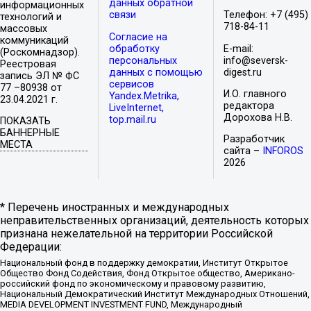
данных обратной
информационных
связи
Телефон: +7 (495)
технологий и
718-84-11
массовых
Согласие на
коммуникаций
обработку
E-mail:
(Роскомнадзор).
персональных
info@seversk-
Реестровая
данных с помощью
digest.ru
запись ЭЛ № ФС
сервисов
77 –80938 от
И.О. главного
Yandex.Metrika,
23.04.2021 г.
редактора
LiveInternet,
Дорохова Н.В.
top.mail.ru
ПОКАЗАТЬ
БАННЕРНЫЕ
Разработчик
МЕСТА
сайта –
INFOROS
2026
* Перечень иностранных и международных
неправительственных организаций, деятельность которых
признана нежелательной на территории Российской
Федерации:
Национальный фонд в поддержку демократии, Институт Открытое
Общество Фонд Содействия, Фонд Открытое общество, Американо-
российский фонд по экономическому и правовому развитию,
Национальный Демократический Институт Международных Отношений,
MEDIA DEVELOPMENT INVESTMENT FUND, Международный