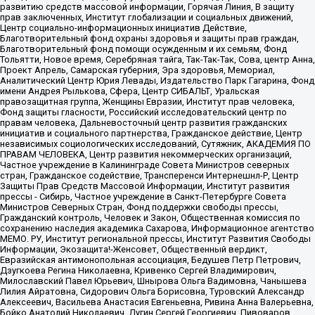
развитию средств массовой информации, Горячая Линия, В защиту
прав заключенных, Институт глобализации и социальных движений,
Центр социально-информационных инициатив Действие,
Благотворительный фонд охраны здоровья и защиты прав граждан,
Благотворительный фонд помощи осужденным и их семьям, Фонд
Тольятти, Новое время, Серебряная тайга, Так-Так-Так, Сова, центр Анна,
Проект Апрель, Самарская губерния, Эра здоровья, Мемориал,
Аналитический Центр Юрия Левады, Издательство Парк Гагарина, Фонд
имени Андрея Рылькова, Сфера, Центр СИБАЛЬТ, Уральская
правозащитная группа, Женщины Евразии, Институт прав человека,
Фонд защиты гласности, Российский исследовательский центр по
правам человека, Дальневосточный центр развития гражданских
инициатив и социального партнерства, Гражданское действие, Центр
независимых социологических исследований, Сутяжник, АКАДЕМИЯ ПО
ПРАВАМ ЧЕЛОВЕКА, Центр развития некоммерческих организаций,
Частное учреждение в Калининграде Совета Министров северных
стран, Гражданское содействие, Трансперенси Интернешнл-Р, Центр
Защиты Прав Средств Массовой Информации, Институт развития
прессы - Сибирь, Частное учреждение в Санкт-Петербурге Совета
Министров Северных Стран, Фонд поддержки свободы прессы,
Гражданский контроль, Человек и Закон, Общественная комиссия по
сохранению наследия академика Сахарова, Информационное агентство
МЕМО. РУ, Институт региональной прессы, Институт Развития Свободы
Информации, Экозащита!-Женсовет, Общественный вердикт,
Евразийская антимонопольная ассоциация, Бедушев Петр Петрович,
Дзугкоева Регина Николаевна, Кривенко Сергей Владимирович,
Милославский Павел Юрьевич, Шнырова Ольга Вадимовна, Чанышева
Лилия Айратовна, Сидорович Ольга Борисовна, Туровский Александр
Алексеевич, Васильева Анастасия Евгеньевна, Ривина Анна Валерьевна,
Бойко Анатолий Николаевич, Дугин Сергей Георгиевич, Пивоваров