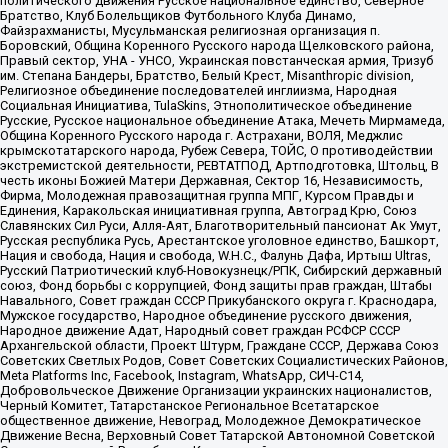
политического движения Русское национальное единство, Северное
Братство, Клуб Болельщиков Футбольного Клуба Динамо,
Файзрахманисты, Мусульманская религиозная организация п.
Боровский, Община Коренного Русского народа Щелковского района,
Правый сектор, УНА - УНСО, Украинская повстанческая армия, Тризуб
им. Степана Бандеры, Братство, Белый Крест, Misanthropic division,
Религиозное объединение последователей инглиизма, Народная
Социальная Инициатива, TulaSkins, Этнополитическое объединение
Русские, Русское национальное объединение Атака, Мечеть Мирмамеда,
Община Коренного Русского народа г. Астрахани, ВОЛЯ, Меджлис
крымскотатарского народа, Рубеж Севера, ТОЙС, О противодействии
экстремистской деятельности, РЕВТАТПОД, Артподготовка, Штольц, В
честь иконы Божией Матери Державная, Сектор 16, Независимость,
Фирма, Молодежная правозащитная группа МПГ, Курсом Правды и
Единения, Каракольская инициативная группа, Автоград Крю, Союз
Славянских Сил Руси, Алля-Аят, Благотворительный пансионат Ак Умут,
Русская республика Русь, Арестантское уголовное единство, Башкорт,
Нация и свобода, Нация и свобода, W.H.С., Фалунь Дафа, Иртыш Ultras,
Русский Патриотический клуб-Новокузнецк/РПК, Сибирский державный
союз, Фонд борьбы с коррупцией, Фонд защиты прав граждан, Штабы
Навального, Совет граждан СССР Прикубанского округа г. Краснодара,
Мужское государство, Народное объединение русского движения,
Народное движение Адат, Народный совет граждан РСФСР СССР
Архангельской области, Проект Штурм, Граждане СССР, Держава Союз
Советских Светлых Родов, Совет Советских Социалистических Районов,
Meta Platforms Inc, Facebook, Instagram, WhatsApp, СИЧ-С14,
Добровольческое Движение Организации украинских националистов,
Черный Комитет, Татарстанское Региональное Всетатарское
общественное движение, Невоград, Молодежное Демократическое
Движение Весна, Верховный Совет Татарской Автономной Советской