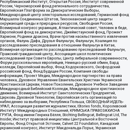
Республиканский Институт, Открытая Россия, Институт современной
России, Черноморский фонд регионального сотрудничества,
Европейская Платформа за Демократические Выборы,
Международный центр электоральных исследований, Германский фонд
Маршалла Соединенных Штатов, Тихоокеанский центр защиты
окружающей среды и природных ресурсов, Свободная Россия,
Всемирный конгресс украинцев, Атлантический совет, Человек в беде,
Европейский фонд за демократию, Джеймстаунский фонд, Прожект
Хармони, Родники дракона, Врачи против насильственного извлечения
органов, Фалунь Дафа, Друзья Фалуньгун, Фалуньгун, Коалиция по
расследованию преследования в отношении Фалуньгун в Китае,
Всемирная организация по расследованию преследований Фалуньгун,
Пражский гражданский центр, Ассоциация школ политических
исследований при Совете Европы, Центр либеральной современности,
Форум русскоязычных европейцев, Немецко-русский обмен, Бард
колледж, Европейский выбор, Фонд Ходорковского, Оксфордский
российский фонд, Фонд Будущее России, Компания свободы
информации, Проект Медиа, Международное партнерство за права
человека, Духовное Управление Евангельских Христиан Украинской
Христианской Церкви, Новое Поколение, Духовное Учебное Заведение
Международный Библейский Колледж, Международное христианское
движение, Всемирный Институт Саентологических Предприятий,
Церковь Духовной Технологии, Европейская сеть организаций по
наблюдению за выборами, Республика Польша, СВОБОДНЫЙ ИДЕЛЬ-
УРАЛ, Ассоциация развития журналистики, IStories fonds, Королевский
Институт Международных Отношений, КРИМСЬКА ПРАВОЗАХИСНА
ГРУПА, Фонд имени Генриха Бёлля, Stichting Bellingcat, Bellingcat Ltd, The
Insider, Институт правовой инициативы Центральной и Восточной
Европы, Фонд Открытой Эстонии, Calvert 22 Foundation, Канадский
украинский конгресс, Институт Макдональда-Лорье, Украинская