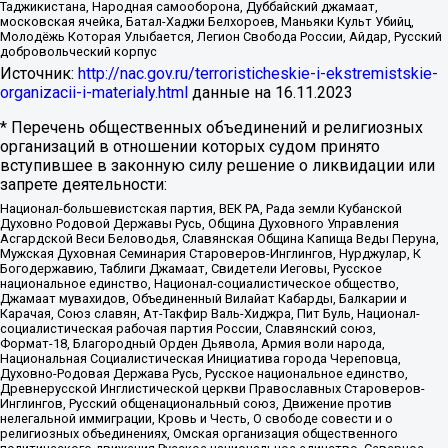
Таджикистана, Народная самооборона, Дуббайский джамаат,
московская ячейка, Батал-Хаджи Белхороев, Маньяки Культ Убийц,
Молодёжь Которая Улыбается, Легион Свобода России, Айдар, Русский
добровольческий корпус
Источник:
http://nac.gov.ru/terroristicheskie-i-ekstremistskie-
organizacii-i-materialy.html
данные на
16.11.2023
* Перечень общественных объединений и религиозных
организаций в отношении которых судом принято
вступившее в законную силу решение о ликвидации или
запрете деятельности:
Национал-большевистская партия, ВЕК РА, Рада земли Кубанской
Духовно Родовой Державы Русь, Община Духовного Управления
Асгардской Веси Беловодья, Славянская Община Капища Веды Перуна,
Мужская Духовная Семинария Староверов-Инглингов, Нурджулар, К
Богодержавию, Таблиги Джамаат, Свидетели Иеговы, Русское
национальное единство, Национал-социалистическое общество,
Джамаат мувахидов, Объединенный Вилайат Кабарды, Балкарии и
Карачая, Союз славян, Ат-Такфир Валь-Хиджра, Пит Буль, Национал-
социалистическая рабочая партия России, Славянский союз,
Формат-18, Благородный Орден Дьявола, Армия воли народа,
Национальная Социалистическая Инициатива города Череповца,
Духовно-Родовая Держава Русь, Русское национальное единство,
Древнерусской Инглистической церкви Православных Староверов-
Инглингов, Русский общенациональный союз, Движение против
нелегальной иммиграции, Кровь и Честь, О свободе совести и о
религиозных объединениях, Омская организация общественного