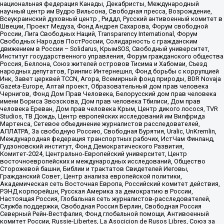
национальная федерация Канады, Декабристы, Международный
научный центр им Вудро Вильсона, Свободная пресса, Возрождение,
Всеукраинский духовный центр , Риддл, Русский антивоенный комитет в
Швеции, Проект Медуза, Фонд Андрея Сахарова, Форум свободной
России, Лига Свободных Наций, Transparеncy International, Форум
Свободных Народов ПостРоссии, Солидарность с гражданским
движением в России – Solidarus, КрымSOS, Свободный университет,
Институт государственного управления, Форум гражданского общества
Россия, Беллона, Союз жителей островов Тисима и Хабомаи, Съезд
народных депутатов, Гринпис Интернешнл, Фонд борьбы с коррупцией
Инк, Завет церквей TCCN, Агора, Всемирный фонд природы, BDR Novaja
Gazeta-Europe, Алтай проект, Образовательный дом прав человека
Чернигов, Фонд Дом Прав Человека, Белорусский дом прав человека
имени Бориса Звозскова, Дом прав человека Тбилиси, Дом прав
человека Ереван, Дом прав человека Крым, Центр дикого лосося, TVR
Studios, ТВ Дождь, Центр европейских исследований им Вилфрида
Мартенса, Сетевое объединение журналистов расследователей,
АЛЛАТРА, За свободную Россию, Свободная Бурятия, Uralic, UnKremlin,
Международная федерация транспортных рабочих, ИстЧам Финланд,
Гудзоновский институт, Фонд Демократического Развития,
Комитет-2024, Центрально-Европейский университет, Центр
восточноевропейских и международных исследований, Общество
Сторожевой башни, Библии и трактатов Свидетелей Иеговы,
Гражданский Совет, Центр анализа европейской политики,
Академическая сеть Восточная Европа, Российский комитет действия,
РЭНД корпорейшн, Русская Америка за демократию в России,
Настоящая Россия, Глобальная сеть журналистов-расследователей,
Служба поддержки, Свободная Россия Берлин, Свободная Россия
Северный Рейн-Вестфалия, Фонд глобальной помощи, Антивоенный
комитет России, Russie-Libertes, La Asocicion de Rusos Libres, Союз за