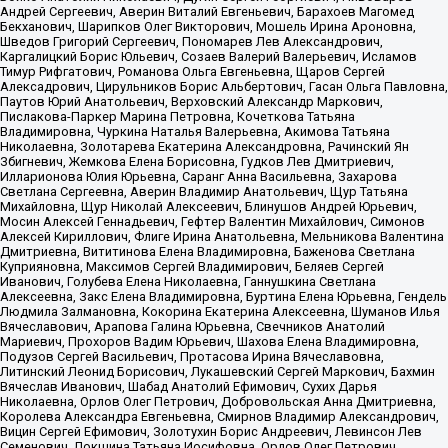
Андрей Сергеевич, Аверин Виталий Евгеньевич, Барахоев Магомед
Бекханович, Шарипков Олег Викторович, Мошель Ирина Ароновна,
Шведов Григорий Сергеевич, Пономарев Лев Александрович,
Каргалицкий Борис Юльевич, Созаев Валерий Валерьевич, Исламов
Тимур Рифгатович, Романова Ольга Евгеньевна, Щаров Сергей
Алексадрович, Цирульников Борис Альбертович, Гасан Ольга Павловна,
Паутов Юрий Анатольевич, Верховский Александр Маркович,
Пислакова-Паркер Марина Петровна, Кочеткова Татьяна
Владимировна, Чуркина Наталья Валерьевна, Акимова Татьяна
Николаевна, Золотарева Екатерина Александровна, Рачинский Ян
Збигневич, Жемкова Елена Борисовна, Гудков Лев Дмитриевич,
Илларионова Юлия Юрьевна, Саранг Анна Васильевна, Захарова
Светлана Сергеевна, Аверин Владимир Анатольевич, Щур Татьяна
Михайловна, Щур Николай Алексеевич, Блинушов Андрей Юрьевич,
Мосин Алексей Геннадьевич, Гефтер Валентин Михайлович, Симонов
Алексей Кириллович, Флиге Ирина Анатольевна, Мельникова Валентина
Дмитриевна, Вититинова Елена Владимировна, Баженова Светлана
Куприяновна, Максимов Сергей Владимирович, Беляев Сергей
Иванович, Голубева Елена Николаевна, Ганнушкина Светлана
Алексеевна, Закс Елена Владимировна, Буртина Елена Юрьевна, Гендель
Людмила Залмановна, Кокорина Екатерина Алексеевна, Шуманов Илья
Вячеславович, Арапова Галина Юрьевна, Свечников Анатолий
Мариевич, Прохоров Вадим Юрьевич, Шахова Елена Владимировна,
Подузов Сергей Васильевич, Протасова Ирина Вячеславовна,
Литинский Леонид Борисович, Лукашевский Сергей Маркович, Бахмин
Вячеслав Иванович, Шабад Анатолий Ефимович, Сухих Дарья
Николаевна, Орлов Олег Петрович, Добровольская Анна Дмитриевна,
Королева Александра Евгеньевна, Смирнов Владимир Александрович,
Вицин Сергей Ефимович, Золотухин Борис Андреевич, Левинсон Лев
Семенович, Локшина Татьяна Иосифовна, Орлов Олег Петрович,