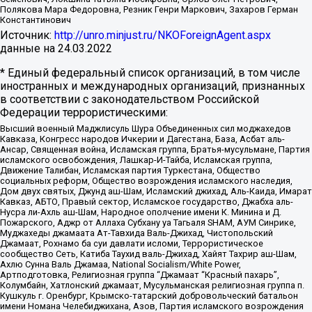
Полякова Мара Федоровна, Резник Генри Маркович, Захаров Герман
Константинович
Источник:
http://unro.minjust.ru/NKOForeignAgent.aspx
данные на
24.03.2022
* Единый федеральный список организаций, в том числе
иностранных и международных организаций, признанных
в соответствии с законодательством Российской
Федерации террористическими:
Высший военный Маджлисуль Шура Объединенных сил моджахедов
Кавказа, Конгресс народов Ичкерии и Дагестана, База, Асбат аль-
Ансар, Священная война, Исламская группа, Братья-мусульмане, Партия
исламского освобождения, Лашкар-И-Тайба, Исламская группа,
Движение Талибан, Исламская партия Туркестана, Общество
социальных реформ, Общество возрождения исламского наследия,
Дом двух святых, Джунд аш-Шам, Исламский джихад, Аль-Каида, Имарат
Кавказ, АБТО, Правый сектор, Исламское государство, Джабха аль-
Нусра ли-Ахль аш-Шам, Народное ополчение имени К. Минина и Д.
Пожарского, Аджр от Аллаха Субхану уа Тагьаля SHAM, АУМ Синрике,
Муджахеды джамаата Ат-Тавхида Валь-Джихад, Чистопольский
Джамаат, Рохнамо ба суи давлати исломи, Террористическое
сообщество Сеть, Катиба Таухид валь-Джихад, Хайят Тахрир аш-Шам,
Ахлю Сунна Валь Джамаа, National Socialism/White Power,
Артподготовка, Религиозная группа “Джамаат “Красный пахарь”,
Колумбайн, Хатлонский джамаат, Мусульманская религиозная группа п.
Кушкуль г. Оренбург, Крымско-татарский добровольческий батальон
имени Номана Челебиджихана, Азов, Партия исламского возрождения