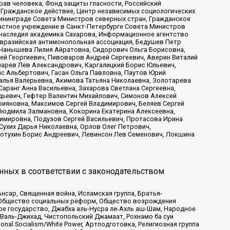
рав человека, Фонд защиты гласности, Российский
 Гражданское действие, Центр независимых социологических
ининграде Совета Министров северных стран, Гражданское
астное учреждение в Санкт-Петербурге Совета Министров
 наследия академика Сахарова, Информационное агентство
Евразийская антимонопольная ассоциация, Бедушев Петр
 Чанышева Лилия Айратовна, Сидорович Ольга Борисовна,
гей Георгиевич, Пивоваров Андрей Сергеевич, Аверин Виталий
марев Лев Александрович, Каргалицкий Борис Юльевич,
с Альбертович, Гасан Ольга Павловна, Паутов Юрий
алья Валерьевна, Акимова Татьяна Николаевна, Золотарева
аранг Анна Васильевна, Захарова Светлана Сергеевна,
дьевич, Гефтер Валентин Михайлович, Симонов Алексей
рияновна, Максимов Сергей Владимирович, Беляев Сергей
 Людмила Залмановна, Кокорина Екатерина Алексеевна,
имировна, Подузов Сергей Васильевич, Протасова Ирина
Сухих Дарья Николаевна, Орлов Олег Петрович,
отухин Борис Андреевич, Левинсон Лев Семенович, Локшина
нных в соответствии с законодательством
сар, Священная война, Исламская группа, Братья-
а, Общество социальных реформ, Общество возрождения
ое государство, Джабха аль-Нусра ли-Ахль аш-Шам, Народное
 Валь-Джихад, Чистопольский Джамаат, Рохнамо ба суи
nal Socialism/White Power, Артподготовка, Религиозная группа