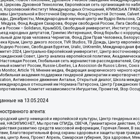
й, Церковь Духовной Технологии, Европейская сеть организаций по н
nds, Королевский Институт Международных Отношений, КРИМСЬКА ПРАВОЗ
ициативы Центральной и Восточной Европы, Фонд Открытой Эстонии, Calver
ады, Декабристы, Международный научный центр им Вудро Вильсона, С
 Медуза, Фонд Андрея Сахарова, Форум свободной России, Лига Свободны
в России – Solidarus, КрымSOS, Свободный университет, Институт гос
Съезд народных депутатов, Гринпис Интернешнл, Фонд борьбы с коррупц
тельный дом прав человека Чернигов, Фонд Дом Прав Человека, Белору
ека Крым, Центр дикого лосося, TVR Studios, ТВ Дождь, Центр европей
одную Россию, Свободная Бурятия, Uralic, UnKremlin, Международная ф
омитет-2024, Центрально-Европейский университет, Центр восточноев
ражданский Совет, Центр анализа европейской политики, Академическа
Настоящая Россия, Глобальная сеть журналистов-расследователей, Слу
ый комитет России, Russie-Libertes, La Asocicion de Rusos Libres, С
on Monitor, Article 19, Мнение медиа, Федерация анархического черного
обильная академия поддержки гендерной демократии и миротворчества,
ational Education, Антивоенное движение Антальи, Открытый диалог, Школа 
 международных отношений им Нормана Патерсона, Центр Гражданских 
ротивление, Комитет независимости Ингушетии, Прометей, Stop Occupat
анные на
13.05.2024
остранного агента:
родский центр немецкой и европейской культуры, Центр гендерных исс
ачей, НАСИЛИЮ.НЕТ, Мы против СПИДа, СВЕЧА, Гуманитарное действие, 
ействия развитию средств массовой информации, Горячая Линия, В защ
твие, Благотворительный фонд охраны здоровья и защиты прав гражда
 Сова, центр Анна, Проект Апрель, Самарская губерния, Эра здоровья, 