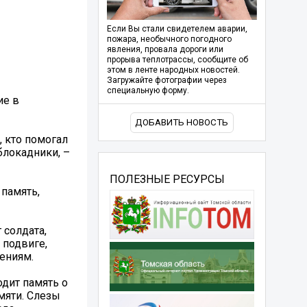
Если Вы стали свидетелем аварии,
пожара, необычного погодного
явления, провала дороги или
прорыва теплотрассы, сообщите об
этом в ленте народных новостей.
Загружайте фотографии через
специальную форму.
ие в
ДОБАВИТЬ НОВОСТЬ
, кто помогал
блокадники, –
ПОЛЕЗНЫЕ РЕСУРСЫ
 память,
 солдата,
 подвиге,
ениям.
одит память о
амяти. Слезы