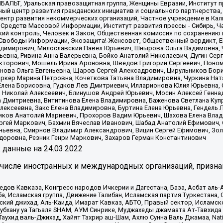
ИБАЛЬТ, Уральская правозащитная группа, Женщины Евразии, Институт п
ый центр развития гражданских инициатив и социального партнерства,
нтр развития некоммерческих организаций, Частное учреждение в Кал
 Средств Массовой Информации, Институт развития прессы - Сибирь, Ч
ий контроль, Человек и Закон, Общественная комиссия по сохранению
я Свободы Информации, Экозащита!-Женсовет, Общественный вердикт, 
ладимирович, Милославский Павел Юрьевич, Шнырова Ольга Вадимовна,
ьевна, Ривина Анна Валерьевна, Бойко Анатолий Николаевич, Дугин Сер
икторович, Мошель Ирина Ароновна, Шведов Григорий Сергеевич, Поно
нова Ольга Евгеньевна, Щаров Сергей Алексадрович, Цирульников Бори
ркер Марина Петровна, Кочеткова Татьяна Владимировна, Чуркина Нат
Елена Борисовна, Гудков Лев Дмитриевич, Илларионова Юлия Юрьевна, С
 Николай Алексеевич, Блинушов Андрей Юрьевич, Мосин Алексей Генна
а Дмитриевна, Вититинова Елена Владимировна, Баженова Светлана Куп
Алексеевна, Закс Елена Владимировна, Буртина Елена Юрьевна, Гендель
иков Анатолий Мариевич, Прохоров Вадим Юрьевич, Шахова Елена Влад
ргей Маркович, Бахмин Вячеслав Иванович, Шабад Анатолий Ефимович, 
ьевна, Смирнов Владимир Александрович, Вицин Сергей Ефимович, Зол
доровна, Резник Генри Маркович, Захаров Герман Константинович
x
данные на
24.03.2022
 числе иностранных и международных организаций, призна
в Кавказа, Конгресс народов Ичкерии и Дагестана, База, Асбат аль-Ан
ба, Исламская группа, Движение Талибан, Исламская партия Туркестан
ский джихад, Аль-Каида, Имарат Кавказ, АБТО, Правый сектор, Исламск
Субхану уа Тагьаля SHAM, АУМ Синрике, Муджахеды джамаата Ат-Тавхида
ухид валь-Джихад, Хайят Тахрир аш-Шам, Ахлю Сунна Валь Джамаа, Natio