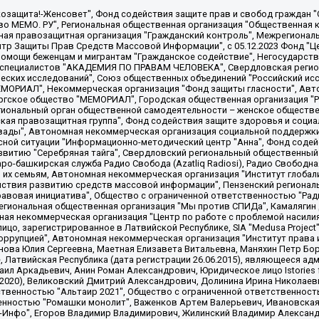
 "Мы против СПИДа", Камалягин Денис Николаевич, Маркелов Сергей Евгеньевич, Пономарев Лев Александрович, Савицкая Людмила Алексеевна, Автономная некоммерческая организация "Центр по работе с проблемой насилия "НАСИЛИЮ.НЕТ", Межрегиональный профессиональный союз работников здравоохранения "Альянс врачей", Юридическое лицо, зарегистрированное в Латвийской Республике, SIA "Medusa Project" (регистрационный номер 40103797863, дата регистрации 10.06.2014), Некоммерческая организация "Фонд по борьбе с коррупцией", Автономная некоммерческая организация "Институт права и публичной политики", Баданин Роман Сергеевич, Гликин Максим Александрович, Железнова Мария Михайловна, Лукьянова Юлия Сергеевна, Маетная Елизавета Витальевна, Маняхин Петр Борисович, Чуракова Ольга Владимировна, Ярош Юлия Петровна, Юридическое лицо "The Insider SIA", зарегистрированное в Риге, Латвийская Республика (дата регистрации 26.06.2015), являющееся администратором доменного имени интернет-издания "The Insider SIA", https://theins.ru, Постернак Алексей Евгеньевич, Рубин Михаил Аркадьевич, Анин Роман Александрович, Юридическое лицо Istories fonds, зарегистрированное в Латвийской Республике (регистрационный номер 50008295751, дата регистрации 24.02.2020), Великовский Дмитрий Александрович, Долинина Ирина Николаевна, Мароховская Алеся Алексеевна, Шлейнов Роман Юрьевич, Шмагун Олеся Валентиновна, Общество с ограниченной ответственностью "Альтаир 2021", Общество с ограниченной ответственностью "Вега 2021", Общество с ограниченной ответственностью "Главный редактор 2021", Общество с ограниченной ответственностью "Ромашки монолит", Важенков Артем Валерьевич, Ивановская областная общественная организация "Центр гендерных исследований", Гурман Юрий Альбертович, Медиапроект "ОВД-Инфо", Егоров Владимир Владимирович, Жилинский Владимир Александрович, Общество с ограниченной ответственностью "ЗП", Иванова София Юрьевна, Карезина Инна Павловна, Кильтау Екатерина Викторовна, Петров Алексей Викторович, Пискунов Сергей Евгеньевич, Смирнов Сергей Сергеевич, Тихонов Михаил Сергеевич, Общество с ограниченной ответственностью "ЖУРНАЛИСТ-ИНОСТРАННЫЙ АГЕНТ", Арапова Галина Юрьевна, Вольтская Татьяна Анатольевна, Американская компания "Mason G.E.S. Anonymous Foundation" (США), являющаяся владельцем интернет-издания https://mnews.world/, Компания "Stichting Bellingcat", зарегистрированная в Нидерландах (дата регистрации 11.07.2018), Захаров Андрей Вячеславович, Клепиковская Екатерина Дмитриевна, Общество с ограниченной ответственностью "МЕМО", Перл Роман Александрович, Симонов Евгений Алексеевич, Соловьева Елена Анатольевна, Сотников Даниил Владимирович, Сурначева Елизавета Дмитриевна, Автономная некоммерческая организация по защите прав человека и информированию населения "Якутия – Наше Мнение", Общество с ограниченной ответственностью "Москоу диджитал медиа", с 26.01.2023 Общество с ограниченной ответственностью "Чайка Белые сады", Ветошкина Валерия Валерьевна, Заговора Максим Александрович, Межрегиональное общественное движение "Российская ЛГБТ - сеть", Оленичев Максим Владимирович, Павлов Иван Юрьевич, Скворцова Елена Сергеевна, Общество с ограниченной ответственностью "Как бы инагент", Кочетков Игорь Викторович, Общество с ограниченной ответственностью "Честные выборы", Еланчик Олег Александрович, Общество с ограниченной ответственностью "Нобелевский призыв", Гималова Регина Эмилевна, Григорьев Андрей Валерьевич, Григорьева Алина Александровна, Ассоциация по содействию защите прав призывников, альтернативнослужащих и военнослужащих "Правозащитная группа "Гражданин.Армия.Право", Хисамова Регина Фаритовна, Автономная некоммерческая организация по реализации социально-правовых программ "Лилит"