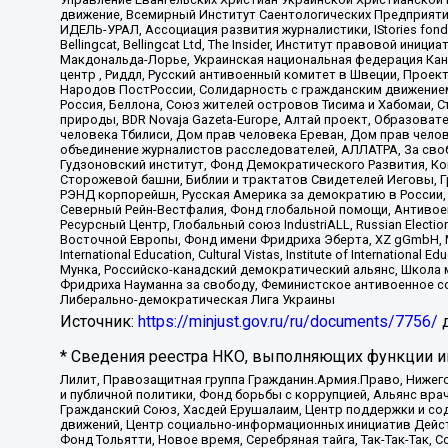
движение, Всемирный Институт Саентологических Предприяти
ИДЕЛЬ-УРАЛ, Ассоциация развития журналистики, IStories fo
Bellingcat, Bellingcat Ltd, The Insider, Институт правовой ин
Макдональда-Лорье, Украинская национальная федерация Кан
центр , Риддл, Русский антивоенный комитет в Швеции, Проект
Народов ПостРоссии, Солидарность с гражданским движением 
Россия, Беллона, Союз жителей островов Тисима и Хабомаи, 
природы, BDR Novaja Gazeta-Europe, Алтай проект, Образова
человека Тбилиси, Дом прав человека Ереван, Дом прав челов
объединение журналистов расследователей, АЛЛАТРА, За своб
Гудзоновский институт, Фонд Демократического Развития, К
Сторожевой башни, Библии и трактатов Свидетелей Иеговы, Г
РЭНД корпорейшн, Русская Америка за демократию в России, 
Северный Рейн-Вестфалия, Фонд глобальной помощи, Антивоенн
Ресурсный Центр, Глобальный союз IndustriALL, Russian Electi
Восточной Европы, Фонд имени Фридриха Эберта, XZ gGmbH, М
International Education, Cultural Vistas, Institute of Intern
Мунка, Российско-канадский демократический альянс, Школа
Фридриха Науманна за свободу, Феминистское антивоенное соп
Либерально-демократическая Лига Украины
Источник:
https://minjust.gov.ru/ru/documents/7756/
д
* Сведения реестра НКО, выполняющих функции ин
Лилит, Правозащитная группа Гражданин.Армия.Право, Нижего
и публичной политики, Фонд борьбы с коррупцией, Альянс вр
Гражданский Союз, Хасдей Ерушалаим, Центр поддержки и сод
движений, Центр социально-информационных инициатив Дейс
Фонд Тольятти, Новое время, Серебряная тайга, Так-Так-Так,