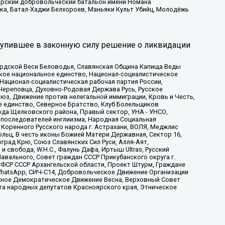
атарский добровольческий батальон имени Номана
ка, Батал-Хаджи Белхороев, Маньяки Культ Убийц, Молодёжь
тупившее в законную силу решение о ликвидации
ардской Веси Беловодья, Славянская Община Капища Веды
ское национальное единство, Национал-социалистическое
 Национал-социалистическая рабочая партия России,
Череповца, Духовно-Родовая Держава Русь, Русское
з, Движение против нелегальной иммиграции, Кровь и Честь,
е единство, Северное Братство, Клуб Болельщиков
ода Щелковского района, Правый сектор, УНА - УНСО,
ие последователей инглиизма, Народная Социальная
 Коренного Русского народа г. Астрахани, ВОЛЯ, Меджлис
льц, В честь иконы Божией Матери Державная, Сектор 16,
рад Крю, Союз Славянских Сил Руси, Алля-Аят,
 свобода, W.H.С., Фалунь Дафа, Иртыш Ultras, Русский
вального, Совет граждан СССР Прикубанского округа г.
ФСР СССР Архангельской области, Проект Штурм, Граждане
, WhatsApp, СИЧ-С14, Добровольческое Движение Организации
жное Демократическое Движение Весна, Верховный Совет
та народных депутатов Красноярского края, Этническое