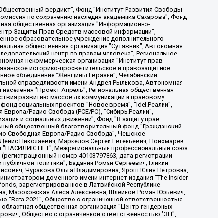
, Дальневосточное общественное движение "Маяк", Санкт-Петербургская ЛГБТ-инициативная группа "Выход", Инициативная группа ЛГБТ+ "Реверс", Алексеев Андрей Викторович, Бекбулатова Таисия Львовна, Беляев Иван Михайлович, Владыкина Елена Сергеевна, Гельман Марат Александрович, Никульшина Вероника Юрьевна, Толоконникова Надежда Андреевна, Шендерович Виктор Анатольевич, Общество с ограниченной ответственностью "Данное сообщение", Общество с ограниченной ответственностью Издательский дом "Новая глава", Айнбиндер Александра Александровна, Московский комьюнити-центр для ЛГБТ+инициатив, Благотворительный фонд развития филантропии, Deutsche Welle (Германия, Kurt-Schumacher-Strasse 3, 53113 Bonn), Борзунова Мария Михайловна, Воробьев Виктор Викторович, Голубева Анна Львовна, Константинова Алла Михайловна, Малкова Ирина Владимировна, Мурадов Мурад Абдулгалимович, Осетинская Елизавета Николаевна, Понасенков Евгений Николаевич, Ганапольский Матвей Юрьевич, Киселев Евгений Алексеевич, Борухович Ирина Григорьевна, Дремин Иван Тимофеевич, Дубровский Дмитрий Викторович, Красноярская региональная общественная организация поддержки и развития альтернативных образовательных технологий и межкультурных коммуникаций "ИНТЕРРА", Маяковская Екатерина Алексеевна, Фейгин Марк Захарович, Филимонов Андрей Викторович, Дзугкоева Регина Николаевна, Доброхотов Роман Александрович, Дудь Юрий Александрович, Елкин Сергей Владимирович, Кругликов Кирилл Игоревич, Сабунаева Мария Леонидовна, Семенов Алексей Владимирович, Шаинян Карен Багратович, Шульман Екатерина Михайловна, Асафьев Артур Валерьевич, Вахштайн Виктор Семенович, Венедиктов Алексей Алексеевич, Лушникова Екатерина Евгеньевна, Волков Леонид Михайлович, Невзоров Александр Глебович, Пархоменко Сергей Борисович, Сироткин Ярослав Николаевич, Кара-Мурза Владимир Владимирович, Баранова Наталья Владимировна, Гозман Леонид Яковлевич, Кагарлицкий Борис Юльевич, Климарев Михаил Валерьевич, Милов Владимир Станиславович, Автономная некоммерческая организация Краснодарский центр современного искусства "Типография", Моргенштерн Алишер Тагирович, Соболь Любовь Эдуардовна, Общество с ограниченной ответственностью "ЛИЗА НОРМ", Каспаров Гарри Кимович, Ходорковский Михаил Борисович, Общество с ограниченной ответственностью "Апрельские тезисы", Данилович Ирина Брониславовна, Кашин Олег Владимирович, Петров Николай Владимирович, Пивоваров Алексей Владимирович, Соколов Михаил Владимирович, Цветкова Юлия Владимировна, Чичваркин Евгений Александрович, Комитет против пыток/Команда против пыток, Общество с ограниченной ответственностью "Первый научный", Общество с ограниченной ответственностью "Вертолет и ко", Белоцерковская Вероника Борисовна, Кац Максим Евгеньевич, Лазарева Татьяна Юрьевна, Шаведдинов Руслан Табризович, Яшин Илья Валерьевич, Общество с ограниченной ответственностью "Иноагент ААВ", Алешковский Дмитрий Петрович, Альбац Евгения Марковна, Быков Дмитрий Львович, Галямина Юлия Евгеньевна, Лойко Сергей Леонидович, Мартынов Кирилл Константинович, Медведев Сергей Александрович, Крашенинников Федор Геннадиевич, Гордеева Катерина Вл