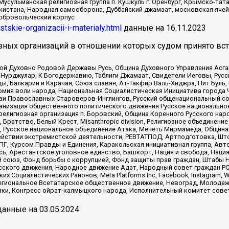
Мусульманская религиозная группа п. Кушкуль г. Оренбург, Крымско-т
кистана, Народная самооборона, Дуббайский джамаат, московская ячей
добровольческий корпус
istskie-organizacii-i-materialy.html
данные на
16.11.2023
зных организаций в отношении которых судом принято вс
ской Духовно Родовой Державы Русь, Община Духовного Управления Асг
Нурджулар, К Богодержавию, Таблиги Джамаат, Свидетели Иеговы, Рус
, Балкарии и Карачая, Союз славян, Ат-Такфир Валь-Хиджра, Пит Буль,
рмия воли народа, Национальная Социалистическая Инициатива города 
ви Православных Староверов-Инглингов, Русский общенациональный сою
ганизация общественного политического движения Русское национально
елигиозная организация п. Боровский, Община Коренного Русского нар
 Братство, Белый Крест, Misanthropic division, Религиозное объединен
е, Русское национальное объединение Атака, Мечеть Мирмамеда, Община
йствии экстремистской деятельности, РЕВТАТПОД, Артподготовка, Што
, Курсом Правды и Единения, Каракольская инициативная группа, Автог
ь, Арестантское уголовное единство, Башкорт, Нация и свобода, Нация и
союз, Фонд борьбы с коррупцией, Фонд защиты прав граждан, Штабы На
сского движения, Народное движение Адат, Народный совет граждан РС
х Социалистических Районов, Meta Platforms Inc, Facebook, Instagram
Региональное Всетатарское общественное движение, Невоград, Молоде
ки, Конгресс ойрат-калмыцкого народа, Исполнительный комитет сове
анные на
03.05.2024