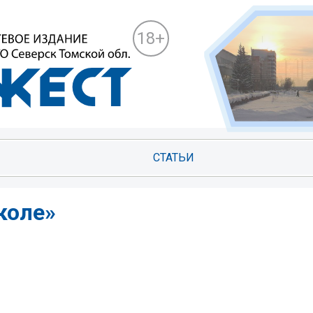
18+
СТАТЬИ
коле»