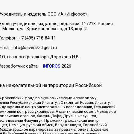
Учредитель и издатель ООО ИА «Инфорос».
Адрес учредителя, издателя, редакции: 117218, Россия,
г. Москва, ул. Кржижановского, д.13, кор. 2
Телефон: +7 (495) 718-84-11
E-mail: info@seversk-digest.ru
И.О. главного редактора Дорохова Н.В.
Разработчик сайта –
INFOROS
2026
на нежелательной на территории Российской
-российский фонд по экономическому и правовому
ый Республиканский Институт, Открытая Россия, Институт
ждународный центр электоральных исследований, Германский
мирный конгресс украинцев, Атлантический совет, Человек в
звлечения органов, Фалунь Дафа, Друзья Фалуньгун,
еследований Фалуньгун, Пражский гражданский центр,
цев, Немецко-русский обмен, Бард колледж, Европейский
Международное партнерство за права человека, Духовное
ый Библейский Колледж, Международное христианское