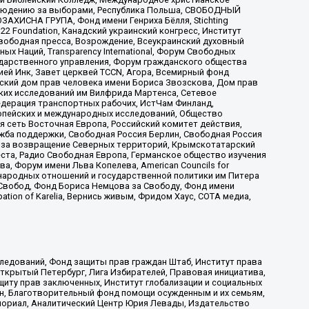
аблюдению за выборами, Республика Польша, СВОБОДНЫЙ
АХИСНА ГРУПА, Фонд имени Генриха Бёлля, Stichting
t 22 Foundation, Канадский украинский конгресс, Институт
вободная пресса, Возрождение, Всеукраинский духовный
х Наций, Transparеncy International, Форум Свободных
ударственного управления, Форум гражданского общества
ией Инк, Завет церквей TCCN, Агора, Всемирный фонд
сский дом прав человека имени Бориса Звозскова, Дом прав
ских исследований им Вилфрида Мартенса, Сетевое
едерация транспортных рабочих, ИстЧам Финланд,
ропейских и международных исследований, Общество
я сеть Восточная Европа, Российский комитет действия,
жба поддержки, Свободная Россия Берлин, Свободная Россия
оюз за возвращение Северных территорий, Крымскотатарский
 креста, Радио Свободная Европа, Германское общество изучения
 Форум имени Льва Копелева, American Councils for
международных отношений и государственной политики им Питера
Свобод, Фонд Бориса Немцова за Свободу, Фонд имени
ion of Karelia, Вернись живым, Фридом Хаус, СОТА медиа,
ледований, Фонд защиты прав граждан Штаб, Институт права
Открытый Петербург, Лига Избирателей, Правовая инициатива,
иту прав заключенных, Институт глобализации и социальных
н, Благотворительный фонд помощи осужденным и их семьям,
Мемориал, Аналитический Центр Юрия Левады, Издательство