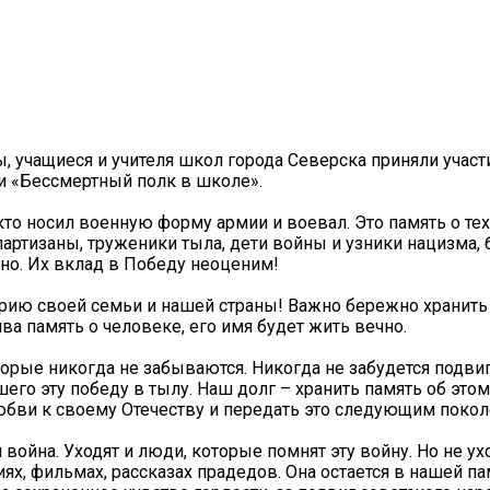
 учащиеся и учителя школ города Северска приняли участ
и «Бессмертный полк в школе».
 кто носил военную форму армии и воевал. Это память о тех
артизаны, труженики тыла, дети войны и узники нацизма, 
но. Их вклад в Победу неоценим!
орию своей семьи и нашей страны! Важно бережно хранить
ива память о человеке, его имя будет жить вечно.
орые никогда не забываются. Никогда не забудется подвиг
его эту победу в тылу. Наш долг – хранить память об этом
любви к своему Отечеству и передать это следующим покол
 война. Уходят и люди, которые помнят эту войну. Но не ух
иях, фильмах, рассказах прадедов. Она остается в нашей п