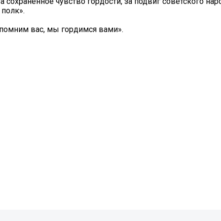
а сохраненное чувство гордости, за подвиг советского нар
полк».
помним вас, мы гордимся вами».