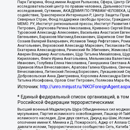
Парк Гагарина, Фонд имени Андрея Рылькова, Сфера, Центр С
исследовательский центр по правам человека, Дальневосточн
исследований, Сутяжник, АКАДЕМИЯ ПО ПРАВАМ ЧЕЛОВЕКА, Це
содействие, Трансперенси Интернешнл-Р, Центр Защиты Прав
Северных Стран, Фонд поддержки свободы прессы, Гражданск
МЕМО. РУ, Институт региональной прессы, Институт Развити
Петрович, Дзугкоева Регина Николаевна, Кривенко Сергей В
Туровский Александр Алексеевич, Васильева Анастасия Евген
Евгеньевич, Барахоев Магомед Бекханович, Шарипков Олег В
Созаев Валерий Валерьевич, Исламов Тимур Рифгатович, Рома
Анатольевич, Верховский Александр Маркович, Пислакова-Па
Екатерина Александровна, Рачинский Ян Збигневич, Жемкова 
Аверин Владимир Анатольевич, Щур Татьяна Михайловна, Щур
Кириллович, Флиге Ирина Анатольевна, Мельникова Валентин
Иванович, Голубева Елена Николаевна, Ганнушкина Светлана 
Шуманов Илья Вячеславович, Арапова Галина Юрьевна, Свечн
Вячеславовна, Литинский Леонид Борисович, Лукашевский Се
Добровольская Анна Дмитриевна, Королева Александра Евген
Татьяна Иосифовна, Орлов Олег Петрович, Полякова Мара Фе
Источник:
http://unro.minjust.ru/NKOForeignAgent.asp
* Единый федеральный список организаций, в том
Российской Федерации террористическими:
Высший военный Маджлисуль Шура Объединенных сил моджахедо
мусульмане, Партия исламского освобождения, Лашкар-И-Тай
исламского наследия, Дом двух святых, Джунд аш-Шам, Ислам
ополчение имени К. Минина и Д. Пожарского, Аджр от Аллаха 
давлати исломи, Террористическое сообщество Сеть, Катиба Та