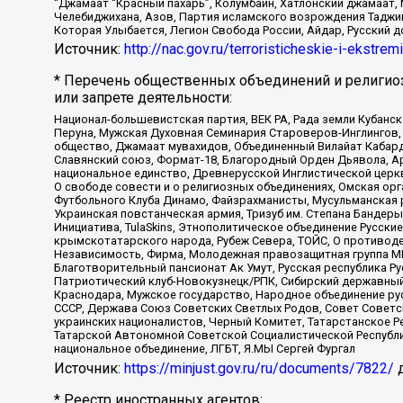
“Джамаат “Красный пахарь”, Колумбайн, Хатлонский джамаат, 
Челебиджихана, Азов, Партия исламского возрождения Таджи
Которая Улыбается, Легион Свобода России, Айдар, Русский 
Источник:
http://nac.gov.ru/terroristicheskie-i-ekstrem
* Перечень общественных объединений и религио
или запрете деятельности:
Национал-большевистская партия, ВЕК РА, Рада земли Кубан
Перуна, Мужская Духовная Семинария Староверов-Инглингов, 
общество, Джамаат мувахидов, Объединенный Вилайат Кабарды
Славянский союз, Формат-18, Благородный Орден Дьявола, А
национальное единство, Древнерусской Инглистической церк
О свободе совести и о религиозных объединениях, Омская ор
Футбольного Клуба Динамо, Файзрахманисты, Мусульманская р
Украинская повстанческая армия, Тризуб им. Степана Бандеры,
Инициатива, TulaSkins, Этнополитическое объединение Русски
крымскотатарского народа, Рубеж Севера, ТОЙС, О противоде
Независимость, Фирма, Молодежная правозащитная группа МПГ
Благотворительный пансионат Ак Умут, Русская республика Рус
Патриотический клуб-Новокузнецк/РПК, Сибирский державный 
Краснодара, Мужское государство, Народное объединение ру
СССР, Держава Союз Советских Светлых Родов, Совет Советски
украинских националистов, Черный Комитет, Татарстанское 
Татарской Автономной Советской Социалистической Республи
национальное объединение, ЛГБТ, Я.МЫ Сергей Фургал
Источник:
https://minjust.gov.ru/ru/documents/7822/
д
* Реестр иностранных агентов: