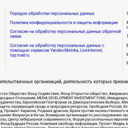
Порядок обработки персональных данных
Политика конфиденциальности и защиты информации
Согласие на обработку персональных данных обратной
связи
Согласие на обработку персональных данных с
помощью сервисов Yandex.Metrika, LiveInternet,
top.mail.ru
тельственных организаций, деятельность которых призна
ытое Общество Фонд Содействия, Фонд Открытое общество, Американо
родных Отношений, MEDIA DEVELOPMENT INVESTMENT FUND, Международн
рудничества, Европейская Платформа за Демократические Выборы, Ме
щиты окружающей среды и природных ресурсов, Свободная Россия, Все
, Прожект Хармони, Родники дракона, Врачи против насильственного и
шении Фалуньгун в Китае, Всемирная организация по расследованию пр
опы, Центр либеральной современности, Форум русскоязычных европей
Фонд Будущее России, Компания свободы информации, Проект Медиа, 
 Церкви, Новое Поколение, Духовное Учебное Заведение Международн