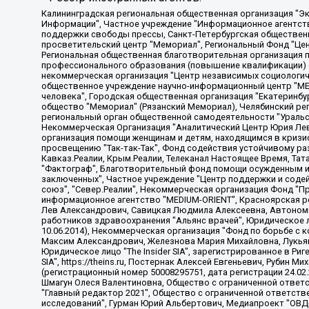
Калининградская региональная общественная организация "Экозащита!-Женсовет", Фонд содействия защите прав и свобод граждан "Общественный вердикт", Фонд "Институт Развития Свободы Информации", Частное учреждение "Информационное агентство МЕМО. РУ", Региональная общественная организация "Общественная комиссия по сохранению наследия академика Сахарова", Фонд поддержки свободы прессы, Санкт-Петербургская общественная правозащитная организация "Гражданский контроль", Межрегиональная общественная организация "Информационно-просветительский центр "Мемориал", Региональный Фонд "Центр Защиты Прав Средств Массовой Информации", с 05.12.2023 Фонд "Центр Защиты Прав Средств массовой информации", Региональная общественная благотворительная организация помощи беженцам и мигрантам "Гражданское содействие", Негосударственное образовательное учреждение дополнительного профессионального образования (повышение квалификации) специалистов "АКАДЕМИЯ ПО ПРАВАМ ЧЕЛОВЕКА", Свердловская региональная общественная организация "Сутяжник", Автономная некоммерческая организация "Центр независимых социологических исследований", Союз общественных объединений "Российский исследовательский центр по правам человека", Региональное общественное учреждение научно-информационный центр "МЕМОРИАЛ", Некоммерческая организация "Фонд защиты гласности", Автономная некоммерческая организация "Институт прав человека", Городская общественная организация "Екатеринбургское общество "МЕМОРИАЛ", Городская общественная организация "Рязанское историко-просветительское и правозащитное общество "Мемориал" (Рязанский Мемориал), Челябинский региональный орган общественной самодеятельности – женское общественное объединение "Женщины Евразии", Челябинский региональный орган общественной самодеятельности "Уральская правозащитная группа", Фонд содействия защите здоровья и социальной справедливости имени Андрея Рылькова, Автономная Некоммерческая Организация "Аналитический Центр Юрия Левады", Автономная некоммерческая организация социальной поддержки населения "Проект Апрель", Региональная общественная организация помощи женщинам и детям, находящимся в кризисной ситуации "Информационно-методический центр "Анна", Фонд содействия развитию массовых коммуникаций и правовому просвещению "Так-так-Так", Фонд содействия устойчивому развитию "Серебряная тайга", Свердловский региональный общественный фонд социальных проектов "Новое время", "Idel.Реалии", Кавказ.Реалии, Крым.Реалии, Телеканал Настоящее Время, Татаро-башкирская служба Радио Свобода (Azatliq Radiosi), Радио Свободная Европа/Радио Свобода (PCE/PC), "Сибирь.Реалии", "Фактограф", Благотворительный фонд помощи осужденным и их семьям, Автономная некоммерческая организация "Институт глобализации и социальных движений", Фонд "В защиту прав заключенных", Частное учреждение "Центр поддержки и содействия развитию средств массовой информации", Пензенский региональный общественный благотворительный фонд "Гражданский союз", "Север.Реалии", Некоммерческая организация Фонд "Правовая инициатива", Общество с ограниченной ответственностью "Радио Свободная Европа/Радио Свобода", Чешское информационное агентство "MEDIUM-ORIENT", Красноярская региональная общественная организация