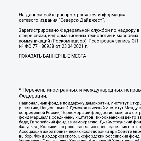
На данном сайте распространяется информация
сетевого издания "Северск-Дайджест".
Зарегистрировано Федеральной службой по надзору в
сфере связи, информационных технологий и массовых
коммуникаций (Роскомнадзор). Реестровая запись ЭЛ
№ ФС 77 –80938 от 23.04.2021 г.
ПОКАЗАТЬ БАННЕРНЫЕ МЕСТА
* Перечень иностранных и международных неправи
Федерации:
Национальный фонд в поддержку демократии, Институт Откр
развитию, Национальный Демократический Институт Междуна
современной России, Черноморский фонд регионального сот
фонд Маршалла Соединенных Штатов, Тихоокеанский центр за
беде, Европейский фонд за демократию, Джеймстаунский фонд
Фалуньгун, Коалиция по расследованию преследования в отно
Ассоциация школ политических исследований при Совете Евр
выбор, Фонд Ходорковского, Оксфордский российский фонд, 
Управление Евангельских Христиан Украинской Христианской