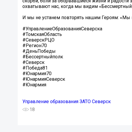
скорби, боли за оборвавшиеся жизни и радости з
охватывают нас, когда мы видим «Бессмертный 
И мы не устанем повторять нашим Героям: «Мы 
#УправлениеОбразованияСеверска
#ТомскаяОбласть
#СеверскРЦО
#Регион70
#ДеньПобеды
#Бессертныйполк
#Северск
#Победа81
#Юнармия70
#ЮнармияСеверск
#Юнармия
Управление образования ЗАТО Северск
18