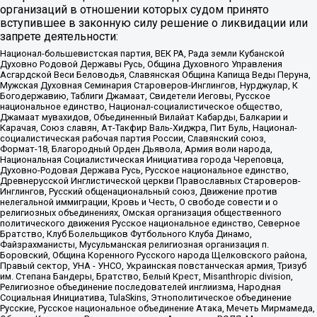
организаций в отношении которых судом принято
вступившее в законную силу решение о ликвидации или
запрете деятельности:
Национал-большевистская партия, ВЕК РА, Рада земли Кубанской
Духовно Родовой Державы Русь, Община Духовного Управления
Асгардской Веси Беловодья, Славянская Община Капища Веды Перуна,
Мужская Духовная Семинария Староверов-Инглингов, Нурджулар, К
Богодержавию, Таблиги Джамаат, Свидетели Иеговы, Русское
национальное единство, Национал-социалистическое общество,
Джамаат мувахидов, Объединенный Вилайат Кабарды, Балкарии и
Карачая, Союз славян, Ат-Такфир Валь-Хиджра, Пит Буль, Национал-
социалистическая рабочая партия России, Славянский союз,
Формат-18, Благородный Орден Дьявола, Армия воли народа,
Национальная Социалистическая Инициатива города Череповца,
Духовно-Родовая Держава Русь, Русское национальное единство,
Древнерусской Инглистической церкви Православных Староверов-
Инглингов, Русский общенациональный союз, Движение против
нелегальной иммиграции, Кровь и Честь, О свободе совести и о
религиозных объединениях, Омская организация общественного
политического движения Русское национальное единство, Северное
Братство, Клуб Болельщиков Футбольного Клуба Динамо,
Файзрахманисты, Мусульманская религиозная организация п.
Боровский, Община Коренного Русского народа Щелковского района,
Правый сектор, УНА - УНСО, Украинская повстанческая армия, Тризуб
им. Степана Бандеры, Братство, Белый Крест, Misanthropic division,
Религиозное объединение последователей инглиизма, Народная
Социальная Инициатива, TulaSkins, Этнополитическое объединение
Русские, Русское национальное объединение Атака, Мечеть Мирмамеда,