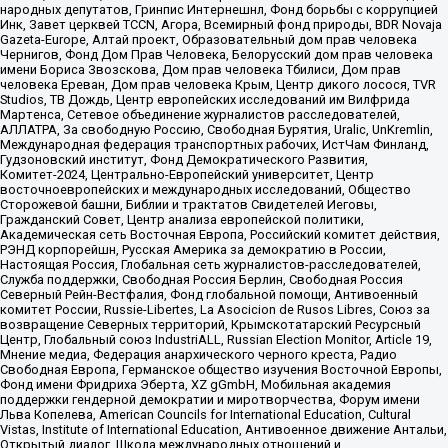
народных депутатов, Гринпис Интернешнл, Фонд борьбы с коррупцией
Инк, Завет церквей TCCN, Агора, Всемирный фонд природы, BDR Novaja
Gazeta-Europe, Алтай проект, Образовательный дом прав человека
Чернигов, Фонд Дом Прав Человека, Белорусский дом прав человека
имени Бориса Звозскова, Дом прав человека Тбилиси, Дом прав
человека Ереван, Дом прав человека Крым, Центр дикого лосося, TVR
Studios, ТВ Дождь, Центр европейских исследований им Вилфрида
Мартенса, Сетевое объединение журналистов расследователей,
АЛЛАТРА, За свободную Россию, Свободная Бурятия, Uralic, UnKremlin,
Международная федерация транспортных рабочих, ИстЧам Финланд,
Гудзоновский институт, Фонд Демократического Развития,
Комитет-2024, Центрально-Европейский университет, Центр
восточноевропейских и международных исследований, Общество
Сторожевой башни, Библии и трактатов Свидетелей Иеговы,
Гражданский Совет, Центр анализа европейской политики,
Академическая сеть Восточная Европа, Российский комитет действия,
РЭНД корпорейшн, Русская Америка за демократию в России,
Настоящая Россия, Глобальная сеть журналистов-расследователей,
Служба поддержки, Свободная Россия Берлин, Свободная Россия
Северный Рейн-Вестфалия, Фонд глобальной помощи, Антивоенный
комитет России, Russie-Libertes, La Asocicion de Rusos Libres, Союз за
возвращение Северных территорий, Крымскотатарский Ресурсный
Центр, Глобальный союз IndustriALL, Russian Election Monitor, Article 19,
Мнение медиа, Федерация анархического черного креста, Радио
Свободная Европа, Германское общество изучения Восточной Европы,
Фонд имени Фридриха Эберта, XZ gGmbH, Мобильная академия
поддержки гендерной демократии и миротворчества, Форум имени
Льва Копелева, American Councils for International Education, Cultural
Vistas, Institute of International Education, Антивоенное движение Антальи,
Открытый диалог, Школа международных отношений и