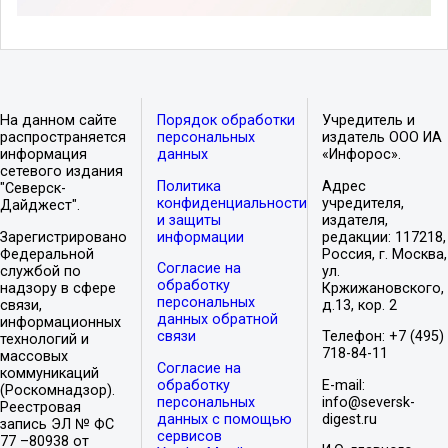
На данном сайте
Порядок обработки
Учредитель и
распространяется
персональных
издатель ООО ИА
информация
данных
«Инфорос».
сетевого издания
Политика
Адрес
"Северск-
конфиденциальности
учредителя,
Дайджест".
и защиты
издателя,
Зарегистрировано
информации
редакции: 117218,
Федеральной
Россия, г. Москва,
Согласие на
службой по
ул.
обработку
надзору в сфере
Кржижановского,
персональных
связи,
д.13, кор. 2
данных обратной
информационных
связи
Телефон: +7 (495)
технологий и
718-84-11
массовых
Согласие на
коммуникаций
обработку
E-mail:
(Роскомнадзор).
персональных
info@seversk-
Реестровая
данных с помощью
digest.ru
запись ЭЛ № ФС
сервисов
77 –80938 от