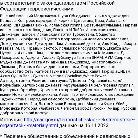
в соответствии с законодательством Российской
Федерации террористическими:
Высший военный Маджлисуль Шура Объединенных сил моджахедов
Кавказа, Конгресс народов Ичкерии и Дагестана, База, Асбат аль-
Ансар, Священная война, Исламская группа, Братья-мусульмане, Партия
исламского освобождения, Лашкар-И-Тайба, Исламская группа,
Движение Талибан, Исламская партия Туркестана, Общество
социальных реформ, Общество возрождения исламского наследия,
Дом двух святых, Джунд аш-Шам, Исламский джихад, Аль-Каида, Имарат
Кавказ, АБТО, Правый сектор, Исламское государство, Джабха аль-
Нусра ли-Ахль аш-Шам, Народное ополчение имени К. Минина и Д.
Пожарского, Аджр от Аллаха Субхану уа Тагьаля SHAM, АУМ Синрике,
Муджахеды джамаата Ат-Тавхида Валь-Джихад, Чистопольский
Джамаат, Рохнамо ба суи давлати исломи, Террористическое
сообщество Сеть, Катиба Таухид валь-Джихад, Хайят Тахрир аш-Шам,
Ахлю Сунна Валь Джамаа, National Socialism/White Power,
Артподготовка, Религиозная группа “Джамаат “Красный пахарь”,
Колумбайн, Хатлонский джамаат, Мусульманская религиозная группа п.
Кушкуль г. Оренбург, Крымско-татарский добровольческий батальон
имени Номана Челебиджихана, Азов, Партия исламского возрождения
Таджикистана, Народная самооборона, Дуббайский джамаат,
московская ячейка, Батал-Хаджи Белхороев, Маньяки Культ Убийц,
Молодёжь Которая Улыбается, Легион Свобода России, Айдар, Русский
добровольческий корпус
Источник:
http://nac.gov.ru/terroristicheskie-i-ekstremistskie-
organizacii-i-materialy.html
данные на
16.11.2023
* Перечень общественных объединений и религиозных