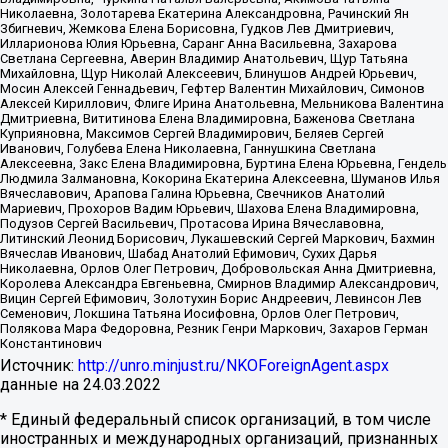
Николаевна, Золотарева Екатерина Александровна, Рачинский Ян
Збигневич, Жемкова Елена Борисовна, Гудков Лев Дмитриевич,
Илларионова Юлия Юрьевна, Саранг Анна Васильевна, Захарова
Светлана Сергеевна, Аверин Владимир Анатольевич, Щур Татьяна
Михайловна, Щур Николай Алексеевич, Блинушов Андрей Юрьевич,
Мосин Алексей Геннадьевич, Гефтер Валентин Михайлович, Симонов
Алексей Кириллович, Флиге Ирина Анатольевна, Мельникова Валентина
Дмитриевна, Вититинова Елена Владимировна, Баженова Светлана
Куприяновна, Максимов Сергей Владимирович, Беляев Сергей
Иванович, Голубева Елена Николаевна, Ганнушкина Светлана
Алексеевна, Закс Елена Владимировна, Буртина Елена Юрьевна, Гендель
Людмила Залмановна, Кокорина Екатерина Алексеевна, Шуманов Илья
Вячеславович, Арапова Галина Юрьевна, Свечников Анатолий
Мариевич, Прохоров Вадим Юрьевич, Шахова Елена Владимировна,
Подузов Сергей Васильевич, Протасова Ирина Вячеславовна,
Литинский Леонид Борисович, Лукашевский Сергей Маркович, Бахмин
Вячеслав Иванович, Шабад Анатолий Ефимович, Сухих Дарья
Николаевна, Орлов Олег Петрович, Добровольская Анна Дмитриевна,
Королева Александра Евгеньевна, Смирнов Владимир Александрович,
Вицин Сергей Ефимович, Золотухин Борис Андреевич, Левинсон Лев
Семенович, Локшина Татьяна Иосифовна, Орлов Олег Петрович,
Полякова Мара Федоровна, Резник Генри Маркович, Захаров Герман
Константинович
Источник:
http://unro.minjust.ru/NKOForeignAgent.aspx
данные на
24.03.2022
* Единый федеральный список организаций, в том числе
иностранных и международных организаций, признанных