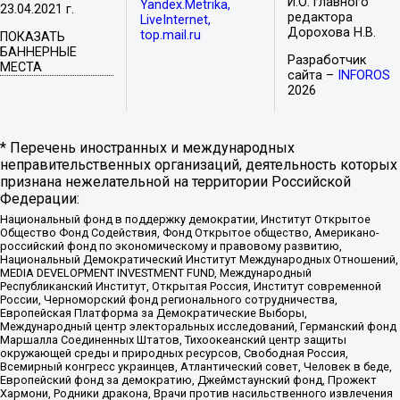
И.О. главного
Yandex.Metrika,
23.04.2021 г.
редактора
LiveInternet,
Дорохова Н.В.
top.mail.ru
ПОКАЗАТЬ
БАННЕРНЫЕ
Разработчик
МЕСТА
сайта –
INFOROS
2026
* Перечень иностранных и международных
неправительственных организаций, деятельность которых
признана нежелательной на территории Российской
Федерации:
Национальный фонд в поддержку демократии, Институт Открытое
Общество Фонд Содействия, Фонд Открытое общество, Американо-
российский фонд по экономическому и правовому развитию,
Национальный Демократический Институт Международных Отношений,
MEDIA DEVELOPMENT INVESTMENT FUND, Международный
Республиканский Институт, Открытая Россия, Институт современной
России, Черноморский фонд регионального сотрудничества,
Европейская Платформа за Демократические Выборы,
Международный центр электоральных исследований, Германский фонд
Маршалла Соединенных Штатов, Тихоокеанский центр защиты
окружающей среды и природных ресурсов, Свободная Россия,
Всемирный конгресс украинцев, Атлантический совет, Человек в беде,
Европейский фонд за демократию, Джеймстаунский фонд, Прожект
Хармони, Родники дракона, Врачи против насильственного извлечения