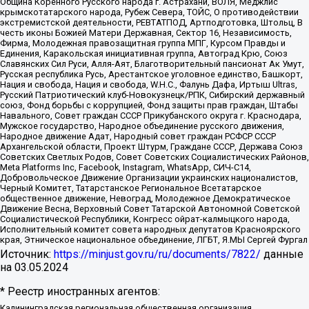
Община Коренного Русского народа г. Астрахани, ВОЛЯ, Меджлис
крымскотатарского народа, Рубеж Севера, ТОЙС, О противодействии
экстремистской деятельности, РЕВТАТПОД, Артподготовка, Штольц, В
честь иконы Божией Матери Державная, Сектор 16, Независимость,
Фирма, Молодежная правозащитная группа МПГ, Курсом Правды и
Единения, Каракольская инициативная группа, Автоград Крю, Союз
Славянских Сил Руси, Алля-Аят, Благотворительный пансионат Ак Умут,
Русская республика Русь, Арестантское уголовное единство, Башкорт,
Нация и свобода, Нация и свобода, W.H.С., Фалунь Дафа, Иртыш Ultras,
Русский Патриотический клуб-Новокузнецк/РПК, Сибирский державный
союз, Фонд борьбы с коррупцией, Фонд защиты прав граждан, Штабы
Навального, Совет граждан СССР Прикубанского округа г. Краснодара,
Мужское государство, Народное объединение русского движения,
Народное движение Адат, Народный совет граждан РСФСР СССР
Архангельской области, Проект Штурм, Граждане СССР, Держава Союз
Советских Светлых Родов, Совет Советских Социалистических Районов,
Meta Platforms Inc, Facebook, Instagram, WhatsApp, СИЧ-С14,
Добровольческое Движение Организации украинских националистов,
Черный Комитет, Татарстанское Региональное Всетатарское
общественное движение, Невоград, Молодежное Демократическое
Движение Весна, Верховный Совет Татарской Автономной Советской
Социалистической Республики, Конгресс ойрат-калмыцкого народа,
Исполнительный комитет совета народных депутатов Красноярского
края, Этническое национальное объединение, ЛГБТ, Я.МЫ Сергей Фургал
Источник:
https://minjust.gov.ru/ru/documents/7822/
данные
на
03.05.2024
* Реестр иностранных агентов:
Калининградская региональная общественная организация "Экозащита!-Женсовет", Фонд содействия защите прав и свобод граждан "Общественный вердикт", Фонд "Институт Развития Свободы Информации", Частное учреждение "Информационное агентство МЕМО. РУ", Региональная общественная организация "Общественная комиссия по сохранению наследия академика Сахарова", Фонд поддержки свободы прессы, Санкт-Петербургская общественная правозащитная организация "Гражданский контроль", Межрегиональная общественная организация "Информационно-просветительский центр "Мемориал", Региональный Фонд "Центр Защиты Прав Средств Массовой Информации", с 05.12.2023 Фонд "Центр Защиты Прав Средств массовой информации", Региональная общественная благотворительная организация помощи беженцам и мигрантам "Гражданское содействие", Негосударственное образовательное учреждение дополнительного профессионального образования (повышение квалификации) специалистов "АКАДЕМИЯ ПО ПРАВАМ ЧЕЛОВЕКА", Свердловская региональная общественная организация "Сутяжник", Автономная некоммерческая организация "Центр независимых социологических исследований", Союз общественных объединений "Российский исследовательский центр по правам человека", Региональное общественное учреждение научно-информационный центр "МЕМОРИАЛ", Некоммерческая организация "Фонд защиты гласности", Автономная некоммерческая организация "Институт прав человека", Городская общественная организация "Екатеринбургское общество "МЕМОРИАЛ", Городская общественная организация "Рязанское историко-просветительское и правозащитное общество "Мемориал" (Рязанский Мемориал), Челябинский региональный орган общественной самодеятельности – женское общественное объединение "Женщины Евразии", Челябинский региональный орган общественной самодеятельности "Уральская правозащитная группа", Фонд содействия защите здоровья и социальной справедливости имени Андрея Рылькова, Автономная Некоммерческая Организация "Аналитический Центр Юрия Левады", Автономная некоммерческая организация социальной поддержки населения "Проект Апрель", Региональная общественная организация помощи женщинам и детям, находящимся в кризисной ситуации "Информационно-методический центр "Анна", Фонд содействия развитию массовых коммуникаций и правовому просвещению "Так-так-Так", Фонд содействия устойчивому развитию "Серебряная тайга", Свердловский региональный общественный фонд социальных проектов "Новое время", "Idel.Реалии", Кавказ.Реалии, Крым.Реалии, Телеканал Настоящее Время, Татаро-башкирская служба Радио Свобода (Azatliq Radiosi), Радио Свободная Европа/Радио Свобода (PCE/PC), "Сибирь.Реалии", "Фактограф", Благотворительный фонд помощи осужденным и их семьям, Автономная некоммерческая организация "Институт глобализации и социальных движений", Фонд "В защиту прав заключенных", Частное учреждение "Центр поддержки и содействия развитию средств массовой информации", Пензенский региональный общественный благотворительный фонд "Гражданский союз", "Север.Реалии", Некоммерческая организация Фонд "Правовая инициатива", Общество с ограниченной ответственностью "Радио Свободная Европа/Радио Свобода", Чешское информационное агентство "MEDIUM-ORIENT", Красноярская региональная общественная организация "Мы против СПИДа", Камалягин Денис Николаевич, Маркелов Сергей Евгеньевич, Пономарев Лев Александрович, Савицкая Людмила Алексеевна, Автономная некоммерческая организация "Центр по работе с проблемой насилия "НАСИЛИЮ.НЕТ", Межрегиональный профессиональный союз работников здравоохранения "Альянс врачей", Юридическое лицо, зарегистрированное в Латвийской Республике, SIA "Medusa Project" (регистрационный номер 40103797863, дата регистрации 10.06.2014), Некоммерческая организация "Фонд по борьбе с коррупцией", Автономная некоммерческая организация "Институт права и публичной политики", Баданин Роман Сергеевич, Гликин Максим Александрович, Железнова Мария Михайловна, Лукьянова Юлия Сергеевна, Маетная Елизавета Витальевна, Маняхин Петр Борисович, Чуракова Ольга Владимировна, Ярош Юлия Петровна, Юридическое лицо "The Insider SIA", зарегистрированное в Риге, Латвийская Республика (дата регистрации 26.06.2015), являющееся администратором доменного имени интернет-издания "The Insider SIA", https://theins.ru, Постернак Алексей Евгеньевич, Рубин Михаил Аркадьевич, Анин Роман Александрович, Юридическое лицо Istories fonds, зарегистрированное в Латвийской Республике (регистрационный номер 50008295751, дата регистрации 24.02.2020), Великовский Дмитрий Александрович, Долинина Ирина Николаевна, Мароховская Алеся Алексеевна, Шлейнов Роман Юрьевич, Шмагун Олеся Валентиновна, Общество с ограниченной ответственностью "Альтаир 2021", Общество с ограниченной ответственностью "Вега 2021", Общество с ограниченной ответственностью "Главный редактор 2021", Общество с ограниченной ответственностью "Ромашки монолит", Важенков Артем Валерьевич, Ивановская областная общественная организация "Центр гендерных исследований", Гурман Юрий Альбертович, Медиапроект "ОВД-Инфо", Егоров Владимир Владимирович, Жилинский Владимир Александрович, Общество с ограниченной ответственностью "ЗП", Иванова София Юрьевна, Карезина Инна Павловна, Кильтау Екатерина Викторовна, Петров Алексей Викторович, Пискунов Сергей Евгеньевич, Смирнов Сергей Сергеевич, Тихонов Михаил Сергеевич, Общество с ограниченной ответственностью "ЖУРНАЛИСТ-ИНОСТРАННЫЙ АГЕНТ", Арапова Галина Юрьевна, Вольтская Татьяна Анатольевна, Американская компания "Mason G.E.S. Anonymous Foundation" (США), являющаяся владельцем интернет-издания https://mnews.world/, Компания "Stichting Bellingcat", зарегистрированная в Нидерландах (дата регистрации 11.07.2018), Захаров Андрей Вячеславович, Клепиковская Екатерина Дмитриевна, Общество с ограниченной ответственностью "МЕМО", Перл Роман Александрович, Симонов Евгений Алексеевич, Соловьева Елена Анатольевна, Сотников Даниил Владимирович, Сурначева Елизавета Дмитриевна, Автономная некоммерческая организация по защите прав человека и информированию населения "Якутия – Наше Мнение", Общество с ограниченной ответственностью "Москоу диджитал медиа", с 26.01.2023 Общество с ограниченной ответственностью "Чайка Белые сады", Ветошкина Валерия Валерьевна, Заговора Максим Александрович, Межрегиональное общественное движение "Российская ЛГБТ - сеть", Оленичев Максим Владимирович, Павлов Иван Юрьевич, Скворцова Елена Сергеевна, Общество с ограниченной ответственностью "Как бы инагент", Кочетков Игорь Викторович, Общество с ограниченной ответственностью "Честные выборы", Еланчик Олег Александрович, Общество с ограниченной ответственностью "Нобелевский призыв", Гималова Регина Эмилевна, Григорьев Андрей Валерьевич, Григорьева Алина Александровна, Ассоциация по содействию защите прав призывников, альтернативнослужащих и военнослужащих "Правозащитная группа "Гражданин.Армия.Право", Хисамова Регина Фаритовна, Автономная некоммерческая организация по реализации социально-правовых программ "Лилит", Дальневосточное общественное движение "Маяк", Санкт-Петербургская ЛГБТ-инициативная группа "Выход", Инициативная группа ЛГБТ+ "Реверс", Алексеев Андрей Викторович, Бекбулатова Таисия Львовна, Беляев Иван Михайлович, Владыкина Елена Сергеевна, Гельман Марат Александрович, Никульшина Вероника Юрьевна, Толоконникова Надежда Андреевна, Шендерович Виктор Анатольевич, Общество с ограниченной ответственностью "Данное сообщение", Общество с ограниченной ответственностью Издательский дом "Новая глава", Айнбиндер Александра Александровна, Московский комьюнити-центр для ЛГБТ+инициатив, Благотворительный фонд развития филантропии, Deutsche Welle (Германия, Kurt-Schumacher-Strasse 3, 53113 Bonn), Борзунова Мария Михайловна, Воробьев Виктор Викторович, Голубева Анна Львовна, Константинова Алла Михайловна, Малкова Ирина Владимировна, Мурадов Мурад Абдулгалимович, Осетинская Елизавета Николаевна, Понасенков Евгений Николаевич, Ганапольский Матвей Юрьевич, Киселев Евгений Алексеевич, Борухович Ирина Григорьевна, Дремин Иван Тимофеевич, Дубровский Дмитрий Викторович, Красноярская региональная общественная организация поддержки и развития альтернативных образовательных технологий и межкультурных коммуникаций "ИНТЕРРА", Маяковская Екатерина Алексеевна, Фейгин Марк Захарович, Филимонов Андрей Викторович, Дзугкоева Регина Николаевна, Доброхотов Роман Александрович, Дудь Юрий Александрович, Елкин Сергей Владимирович, Кругликов Кирилл Игоревич, Сабунаева Мария Леонидовна, Семенов Алексей Владимирович, Шаинян Карен Багратович, Шульман Екатерина Михайловна, Асафьев Артур Валерьевич, Вахштайн Виктор Семенович, Венедиктов Алексей Алексеевич, Лушникова Екатерина Евгеньевна, Волков Леонид Михайлович, Невзоров Александр Глебович, Пархоменко Сергей Борисович, Сироткин Ярослав Николаевич, Кара-Мурза Владимир Владимирович, Баранова Наталья Владимировна, Гозман Леонид Яковлевич, Кагарлицкий Борис Юльевич, Климарев Михаил Валерьевич, Милов Владимир Станиславович, Автономная некоммерческая организация Краснодарский центр современного искусства "Типография", Моргенштерн Алишер Тагирович, Соболь Любовь Эдуардовна, Общество с ограниченной ответственностью "ЛИЗА НОРМ", Каспаров Гарри Кимович, Ходорковский Михаил Борисович, Общество с ограниченной ответственностью "Апрельские тезисы", Данилович Ирина Брониславовна, Кашин Олег Владимирович, Петров Николай Владимирович, Пивоваров Алексей Владимирович, Соколов Михаил Владимирович, Цветкова Юлия Владимировна, Чичваркин Евгений Александрович, Комитет против пыток/Команда против пыток, Общество с ограниченной ответственностью "Первый научный", Общество с ограниченной ответственностью "Вертолет и ко", Белоцерковская Вероника Борисовна, Кац Максим Евгеньевич, Лазарева Татьяна Юрьевна, Шаведдинов Руслан Табризович, Яшин Илья Валерьевич, Общество с ограниченной ответственностью "Иноагент ААВ", Алешковский Дмитрий Петрович, Альбац Евгения Марковна, Быков Дмитрий Львович, Галямина Юлия Евгеньевна, Лойко Сергей Леонидович, Мартынов Кирилл Константинович, Медведев Сергей Александрович, Крашенинников Федор Геннадиевич, Гордеева Катерина Вл