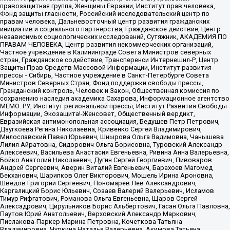
правозащитная группа, Женщины Евразии, Институт прав человека,
Фонд защиты гласности, Российский исследовательский центр по
правам человека, Дальневосточный центр развития гражданских
инициатив и социального партнерства, Гражданское действие, Центр
независимых социологических исследований, Сутяжник, АКАДЕМИЯ ПО
ПРАВАМ ЧЕЛОВЕКА, Центр развития некоммерческих организаций,
Частное учреждение в Калининграде Совета Министров северных
стран, Гражданское содействие, Трансперенси Интернешнл-Р, Центр
Защиты Прав Средств Массовой Информации, Институт развития
прессы - Сибирь, Частное учреждение в Санкт-Петербурге Совета
Министров Северных Стран, Фонд поддержки свободы прессы,
Гражданский контроль, Человек и Закон, Общественная комиссия по
сохранению наследия академика Сахарова, Информационное агентство
МЕМО. РУ, Институт региональной прессы, Институт Развития Свободы
Информации, Экозащита!-Женсовет, Общественный вердикт,
Евразийская антимонопольная ассоциация, Бедушев Петр Петрович,
Дзугкоева Регина Николаевна, Кривенко Сергей Владимирович,
Милославский Павел Юрьевич, Шнырова Ольга Вадимовна, Чанышева
Лилия Айратовна, Сидорович Ольга Борисовна, Туровский Александр
Алексеевич, Васильева Анастасия Евгеньевна, Ривина Анна Валерьевна,
Бойко Анатолий Николаевич, Дугин Сергей Георгиевич, Пивоваров
Андрей Сергеевич, Аверин Виталий Евгеньевич, Барахоев Магомед
Бекханович, Шарипков Олег Викторович, Мошель Ирина Ароновна,
Шведов Григорий Сергеевич, Пономарев Лев Александрович,
Каргалицкий Борис Юльевич, Созаев Валерий Валерьевич, Исламов
Тимур Рифгатович, Романова Ольга Евгеньевна, Щаров Сергей
Алексадрович, Цирульников Борис Альбертович, Гасан Ольга Павловна,
Паутов Юрий Анатольевич, Верховский Александр Маркович,
Пислакова-Паркер Марина Петровна, Кочеткова Татьяна
Владимировна, Чуркина Наталья Валерьевна, Акимова Татьяна