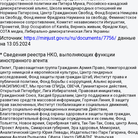
государственной политики им Питера Мунка, Российско-канадский
демократический альянс, Школа международных отношений им
Нормана Патерсона, Центр Гражданских Свобод, Фонд Бориса Немцова
за Свободу, Фонд имени Фридриха Науманна за свободу, Феминистское
антивоенное сопротивление, Комитет независимости Ингушетии,
Прометей, Stop Occupation of Karelia, Вернись живым, Фридом Хаус,
СОТА медиа, Либерально-демократическая Лига Украины
Источник:
https://minjust.gov.ru/ru/documents/7756/
данные
на
13.05.2024
* Сведения реестра НКО, выполняющих функции
иностранного агента:
Лилит, Правозащитная группа Гражданин.Армия.Право, Нижегородский
центр немецкой и европейской культуры, Центр гендерных
исследований, Фонд защиты прав граждан Штаб, Институт права и
публичной политики, Фонд борьбы с коррупцией, Альянс врачей,
НАСИЛИЮ.НЕТ, Мы против СПИДа, СВЕЧА, Гуманитарное действие,
Открытый Петербург, Лига Избирателей, Правовая инициатива,
Гражданский Союз, Хасдей Ерушалаим, Центр поддержки и содействия
развитию средств массовой информации, Горячая Линия, В защиту
прав заключенных, Институт глобализации и социальных движений,
Центр социально-информационных инициатив Действие,
Благотворительный фонд охраны здоровья и защиты прав граждан,
Благотворительный фонд помощи осужденным и их семьям, Фонд
Тольятти, Новое время, Серебряная тайга, Так-Так-Так, Сова, центр Анна,
Проект Апрель, Самарская губерния, Эра здоровья, Мемориал,
Аналитический Центр Юрия Левады, Издательство Парк Гагарина, Фонд
имени Андрея Рылькова, Сфера, Центр СИБАЛЬТ, Уральская