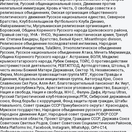
Инглингов, Русский общенациональный союз, Движение против
нелегальной иммиграции, Кровь и Честь, О свободе совести и о
религиозных объединениях, Омская организация общественного
политического движения Русское национальное единство, Северное
Братство, Клуб Болельщиков Футбольного Клуба Динамо,
Файзрахманисты, Мусульманская религиозная организация п.
Боровский, Община Коренного Русского народа Щелковского района,
Правый сектор, УНА - УНСО, Украинская повстанческая армия, Тризуб
им. Степана Бандеры, Братство, Белый Крест, Misanthropic division,
Религиозное объединение последователей инглиизма, Народная
Социальная Инициатива, TulaSkins, Этнополитическое объединение
Русские, Русское национальное объединение Атака, Мечеть Мирмамеда,
Община Коренного Русского народа г. Астрахани, ВОЛЯ, Меджлис
крымскотатарского народа, Рубеж Севера, ТОЙС, О противодействии
экстремистской деятельности, РЕВТАТПОД, Артподготовка, Штольц, В
честь иконы Божией Матери Державная, Сектор 16, Независимость,
Фирма, Молодежная правозащитная группа МПГ, Курсом Правды и
Единения, Каракольская инициативная группа, Автоград Крю, Союз
Славянских Сил Руси, Алля-Аят, Благотворительный пансионат Ак Умут,
Русская республика Русь, Арестантское уголовное единство, Башкорт,
Нация и свобода, Нация и свобода, W.H.С., Фалунь Дафа, Иртыш Ultras,
Русский Патриотический клуб-Новокузнецк/РПК, Сибирский державный
союз, Фонд борьбы с коррупцией, Фонд защиты прав граждан, Штабы
Навального, Совет граждан СССР Прикубанского округа г. Краснодара,
Мужское государство, Народное объединение русского движения,
Народное движение Адат, Народный совет граждан РСФСР СССР
Архангельской области, Проект Штурм, Граждане СССР, Держава Союз
Советских Светлых Родов, Совет Советских Социалистических Районов,
Meta Platforms Inc, Facebook, Instagram, WhatsApp, СИЧ-С14,
Добровольческое Движение Организации украинских националистов,