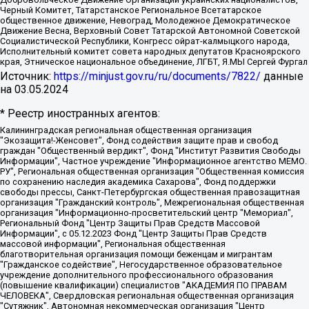
Черный Комитет, Татарстанское Региональное Всетатарское
общественное движение, Невоград, Молодежное Демократическое
Движение Весна, Верховный Совет Татарской Автономной Советской
Социалистической Республики, Конгресс ойрат-калмыцкого народа,
Исполнительный комитет совета народных депутатов Красноярского
края, Этническое национальное объединение, ЛГБТ, Я.МЫ Сергей Фургал
Источник:
https://minjust.gov.ru/ru/documents/7822/
данные
на
03.05.2024
* Реестр иностранных агентов:
Калининградская региональная общественная организация "Экозащита!-Женсовет", Фонд содействия защите прав и свобод граждан "Общественный вердикт", Фонд "Институт Развития Свободы Информации", Частное учреждение "Информационное агентство МЕМО. РУ", Региональная общественная организация "Общественная комиссия по сохранению наследия академика Сахарова", Фонд поддержки свободы прессы, Санкт-Петербургская общественная правозащитная организация "Гражданский контроль", Межрегиональная общественная организация "Информационно-просветительский центр "Мемориал", Региональный Фонд "Центр Защиты Прав Средств Массовой Информации", с 05.12.2023 Фонд "Центр Защиты Прав Средств массовой информации", Региональная общественная благотворительная организация помощи беженцам и мигрантам "Гражданское содействие", Негосударственное образовательное учреждение дополнительного профессионального образования (повышение квалификации) специалистов "АКАДЕМИЯ ПО ПРАВАМ ЧЕЛОВЕКА", Свердловская региональная общественная организация "Сутяжник", Автономная некоммерческая организация "Центр независимых социологических исследований", Союз общественных объединений "Российский исследовательский центр по правам человека", Региональное общественное учреждение научно-информационный центр "МЕМОРИАЛ", Некоммерческая организация "Фонд защиты гласности", Автономная некоммерческая организация "Институт прав человека", Городская общественная организация "Екатеринбургское общество "МЕМОРИАЛ", Городская общественная организация "Рязанское историко-просветительское и правозащитное общество "Мемориал" (Рязанский Мемориал), Челябинский региональный орган общественной самодеятельности – женское общественное объединение "Женщины Евразии", Челябинский региональный орган общественной самодеятельности "Уральская правозащитная группа", Фонд содействия защите здоровья и социальной справедливости имени Андрея Рылькова, Автономная Некоммерческая Организация "Аналитический Центр Юрия Левады", Автономная некоммерческая организация социальной поддержки населения "Проект Апрель", Региональная общественная организация помощи женщинам и детям, находящимся в кризисной ситуации "Информационно-методический центр "Анна", Фонд содействия развитию массовых коммуникаций и правовому просвещению "Так-так-Так", Фонд содействия устойчивому развитию "Серебряная тайга", Свердловский региональный общественный фонд социальных проектов "Новое время", "Idel.Реалии", Кавказ.Реалии, Крым.Реалии, Телеканал Настоящее Время, Татаро-башкирская служба Радио Свобода (Azatliq Radiosi), Радио Свободная Европа/Радио Свобода (PCE/PC), "Сибирь.Реалии", "Фактограф", Благотворительный фонд помощи осужденным и их семьям, Автономная некоммерческая организация "Институт глобализации и социальных движений", Фонд "В защиту прав заключенных", Частное учреждение "Центр поддержки и содействия развитию средств массовой информации", Пензенский региональный общественный благотворительный фонд "Гражданский союз", "Север.Реалии", Некоммерческая организация Фонд "Правовая инициатива", Общество с ограниченной ответственностью "Радио Свободная Европа/Радио Свобода", Чешское информационное агентство "MEDIUM-ORIENT", Красноярская региональная общественная организация "Мы против СПИДа", Камалягин Денис Николаевич, Маркелов Сергей Евгеньевич, Пономарев Лев Александрович, Савицкая Людмила Алексеевна, Автономная некоммерческая организация "Центр по работе с проблемой насилия "НАСИЛИЮ.НЕТ", Межрегиональный профессиональный союз работников здравоохранения "Альянс врачей", Юридическое лицо, зарегистрированное в Латвийской Республике, SIA "Medusa Project" (регистрационный номер 40103797863, дата регистрации 10.06.2014), Некоммерческая организация "Фонд по борьбе с коррупцией", Автономная некоммерческая организация "Институт права и публичной политики", Баданин Роман Сергеевич, Гликин Максим Александрович, Железнова Мария Михайловна, Лукьянова Юлия Сергеевна, Маетная Елизавета Витальевна, Маняхин Петр Борисович, Чуракова Ольга Владимировна, Ярош Юлия Петровна, Юридическое лицо "The Insider SIA", зарегистрированное в Риге, Латвийская Республика (дата регистрации 26.06.2015), являющееся администратором доменного имени интернет-издания "The Insider SIA", https://theins.ru, Постернак Алексей Евгеньевич, Рубин Михаил Аркадьевич, Анин Роман Александрович, Юридическое лицо Istories fonds, зарегистрированное в Латвийской Республике (регистрационный номер 50008295751, дата регистрации 24.02.2020), Великовский Дмитрий Александрович, Долинина Ирина Николаевна, Мароховская Алеся Алексеевна, Шлейнов Роман Юрьевич, Шмагун Олеся Валентиновна, Общество с ограниченной ответственностью "Альтаир 2021", Общество с ограниченной ответственностью "Вега 2021", Общество с ограниченной ответственностью "Главный редактор 2021", Общество с ограниченной ответственностью "Ромашки монолит", Важенков Артем Валерьевич, Ивановская областная общественная организация "Центр гендерных исследований", Гурман Юрий Альбертович, Медиапроект "ОВД-Инфо", Егоров Владимир Владимирович, Жилинский Владимир Александрович, Общество с ограниченной ответственностью "ЗП", Иванова София Юрьевна, Карезина Инна Павловна, Кильтау Екатерина Викторовна, Петров Алексей Викторович, Пискунов Сергей Евгеньевич, Смирнов Сергей Сергеевич, Тихонов Михаил Сергеевич, Общество с ограниченной ответственностью "ЖУРНАЛИСТ-ИНОСТРАННЫЙ АГЕНТ", Арапова Галина Юрьевна, Вольтская Татьяна Анатольевна, Американская компания "Mason G.E.S. Anonymous Foundation" (США), являющаяся владельцем интернет-издания https://mnews.world/, Компания "Stichting Bellingcat", зарегистрированная в Нидерландах (дата регистрации 11.07.2018), Захаров Андрей Вячеславович, Клепиковская Екатерина Дмитриевна, Общество с ограниченной ответственностью "МЕМО", Перл Роман Александрович, Симонов Евгений Алексеевич, Соловьева Елена Анатольевна, Сотников Даниил Владимирович, Сурначева Елизавета Дмитриевна, Автономная некоммерческая организация по защите прав человека и информированию населения "Якутия – Наше Мнение", Общество с ограниченной ответственностью "Москоу диджитал медиа", с 26.01.2023 Общество с ограниченной ответственностью "Чайка Белые сады", Ветошкина Валерия Валерьевна, Заговора Максим Александрович, Межрегиональное общественное движение "Российская ЛГБТ - сеть", Оленичев Максим Владимирович, Павлов Иван Юрьевич, Скворцова Елена Сергеевна, Общество с ограниченной ответственностью "Как бы инагент", Кочетков Игорь Викторович, Общество с ограниченной ответственностью "Честные выборы", Еланчик Олег Александрович, Общество с ограниченной ответственностью "Нобелевский призыв", Гималова Регина Эмилевна, Григорьев Андрей Валерьевич, Григорьева Алина Александровна, Ассоциация по содействию защите прав призывников, альтернативнослужащих и военнослужащих "Правозащитная группа "Гражданин.Армия.Право", Хисамова Регина Фаритовна, Автономная некоммерческая организация по реализации социально-правовых программ "Лилит", Дальневосточное общественное движение "Маяк", Санкт-Петербургская ЛГБТ-инициативная группа "Выход", Инициативная группа ЛГБТ+ "Реверс", Алексеев Андрей Викторович, Бекбулатова Таисия Львовна, Беляев Иван Михайлович, Владыкина Елена Сергеевна, Гельман Марат Александрович, Никульшина Вероника Юрьевна, Толоконникова Надежда Андреевна, Шендерович Виктор Анатольевич, Общество с ограниченной ответственностью "Данное сообщение", Общество с ограниченной ответственностью Издательский дом "Новая глава", Айнбиндер Александра Александровна, Московский комьюнити-центр для ЛГБТ+инициатив, Благотворительный фонд развития филантропии, Deutsche Welle (Германия, Kurt-Schumacher-Strasse 3, 53113 Bonn), Борзунова Мария Михайловна, Воробьев Виктор Викторович, Голубева Анна Львовна, Константинова Алла Михайловна, Малкова Ирина Владимировна, Мурадов Мурад Абдулгалимович, Осетинская Елизавета Николаевна, Понасенков Евгений Николаевич, Ганапольский Матвей Юрьевич, Киселев Евгений Алексеевич, Борухович Ирина Григорьевна, Дремин Иван Тимофеевич, Дубровский Дмитрий Викторович, Красноярская региональная общественная организация поддержки и развития альтернативных образовательных технологий и межкультурных коммуникаций "ИНТЕРРА", Маяковская Екатерина Алексеевна, Фейгин Марк Захарович, Филимонов Андрей Викторович, Дзугкоева Регина Николаевна, Доброхотов Роман Александрович, Дудь Юрий Александрович, Елкин Сергей Владимирович, Кругликов Кирилл Игоревич, Сабунаева Мария Леонидовна, Семенов Алексей Владимирович, Шаинян Карен Багратович, Шульман Екатерина Михайловна, Асафьев Артур Валерьевич, Вахштайн Виктор Семенович, Венедиктов Алексей Алексеевич, Лушникова Екатерина Евгеньевна, Волков Леонид Михайлович, Невзоров Александр Глебович, Пархоменко Сергей Борисович, Сироткин Ярослав Николаевич, Кара-Мурза Владимир Владимирович, Баранова Наталья Владимировна, Гозман Леонид Яковлевич, Кагарлицкий Борис Юльевич, Климарев Михаил Валерьевич, Милов Владимир Станиславович, Автономная некоммерческая организация Краснодарский центр современного искусства "Типография", Моргенштерн Алишер Тагирович, Соболь Любовь Эдуардовна, Общество с ограниченной ответственностью "ЛИЗА НОРМ", Каспаров Гарри Кимович, Ходорковский Михаил Борисович, Общество с ограниченной ответственностью "Апрельские тезисы", Данилович Ирина Брониславовна, Кашин Олег Владимирович, Петров Николай Владимирович, Пивоваров Алексей Владимирович, Соколов Михаил Владимирович, Цветкова Юлия Владимировна, Чичваркин Евгений Александрович, Комитет против пыток/Команда против пыток, Общество с ограниченной ответственностью "Первый научный", Общество с ограниченной ответственностью "Вертолет и ко", Белоцерковская Вероника Борисовна, Кац Максим Евгеньевич, Лазарева Татьяна Юрьевна, Шаведдинов Руслан Табризович, Яшин Илья Валерьевич, Общество с ограниченной ответственностью "Иноагент ААВ", Алешковский Дмитрий Петрович, Альбац Евгения Марковна, Быков Дмитрий Львович, Галямина Юлия Евгеньевна, Лойко Сергей Леонидович, Мартынов Кирилл Константинович, Медведев Сергей Александрович, Крашенинников Федор Геннадиевич, Гордеева Катерина Вл