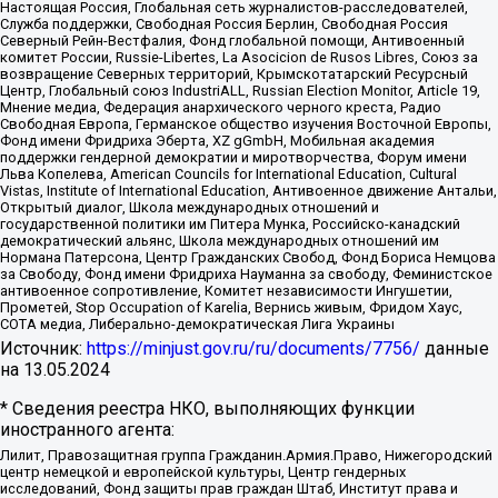
Настоящая Россия, Глобальная сеть журналистов-расследователей,
Служба поддержки, Свободная Россия Берлин, Свободная Россия
Северный Рейн-Вестфалия, Фонд глобальной помощи, Антивоенный
комитет России, Russie-Libertes, La Asocicion de Rusos Libres, Союз за
возвращение Северных территорий, Крымскотатарский Ресурсный
Центр, Глобальный союз IndustriALL, Russian Election Monitor, Article 19,
Мнение медиа, Федерация анархического черного креста, Радио
Свободная Европа, Германское общество изучения Восточной Европы,
Фонд имени Фридриха Эберта, XZ gGmbH, Мобильная академия
поддержки гендерной демократии и миротворчества, Форум имени
Льва Копелева, American Councils for International Education, Cultural
Vistas, Institute of International Education, Антивоенное движение Антальи,
Открытый диалог, Школа международных отношений и
государственной политики им Питера Мунка, Российско-канадский
демократический альянс, Школа международных отношений им
Нормана Патерсона, Центр Гражданских Свобод, Фонд Бориса Немцова
за Свободу, Фонд имени Фридриха Науманна за свободу, Феминистское
антивоенное сопротивление, Комитет независимости Ингушетии,
Прометей, Stop Occupation of Karelia, Вернись живым, Фридом Хаус,
СОТА медиа, Либерально-демократическая Лига Украины
Источник:
https://minjust.gov.ru/ru/documents/7756/
данные
на
13.05.2024
* Сведения реестра НКО, выполняющих функции
иностранного агента:
Лилит, Правозащитная группа Гражданин.Армия.Право, Нижегородский
центр немецкой и европейской культуры, Центр гендерных
исследований, Фонд защиты прав граждан Штаб, Институт права и