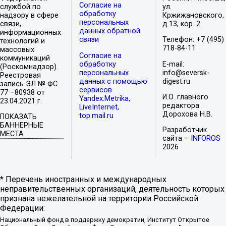
Согласие на
службой по
ул.
обработку
надзору в сфере
Кржижановского,
персональных
связи,
д.13, кор. 2
данных обратной
информационных
связи
Телефон: +7 (495)
технологий и
718-84-11
массовых
Согласие на
коммуникаций
обработку
E-mail:
(Роскомнадзор).
персональных
info@seversk-
Реестровая
данных с помощью
digest.ru
запись ЭЛ № ФС
сервисов
77 –80938 от
И.О. главного
Yandex.Metrika,
23.04.2021 г.
редактора
LiveInternet,
Дорохова Н.В.
top.mail.ru
ПОКАЗАТЬ
БАННЕРНЫЕ
Разработчик
МЕСТА
сайта –
INFOROS
2026
* Перечень иностранных и международных
неправительственных организаций, деятельность которых
признана нежелательной на территории Российской
Федерации:
Национальный фонд в поддержку демократии, Институт Открытое