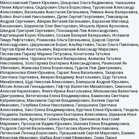
Милославский Павел Юрьевич, Шнырова Ольга Вадимовна, Чанышева
Лилия Айратовна, Сидорович Ольга Борисовна, Туровский Александр
Алексеевич, Васильева Анастасия Евгеньевна, Ривина Анна Валерьевна,
Бойко Анатолий Николаевич, Дугин Сергей Георгиевич, Пивоваров
Андрей Сергеевич, Аверин Виталий Евгеньевич, Барахоев Магомед
Бекханович, Шарипков Олег Викторович, Мошель Ирина Ароновна,
Шведов Григорий Сергеевич, Пономарев Лев Александрович,
Каргалицкий Борис Юльевич, Созаев Валерий Валерьевич, Исламов
Тимур Рифгатович, Романова Ольга Евгеньевна, Щаров Сергей
Алексадрович, Цирульников Борис Альбертович, Гасан Ольга Павловна,
Паутов Юрий Анатольевич, Верховский Александр Маркович,
Пислакова-Паркер Марина Петровна, Кочеткова Татьяна
Владимировна, Чуркина Наталья Валерьевна, Акимова Татьяна
Николаевна, Золотарева Екатерина Александровна, Рачинский Ян
Збигневич, Жемкова Елена Борисовна, Гудков Лев Дмитриевич,
Илларионова Юлия Юрьевна, Саранг Анна Васильевна, Захарова
Светлана Сергеевна, Аверин Владимир Анатольевич, Щур Татьяна
Михайловна, Щур Николай Алексеевич, Блинушов Андрей Юрьевич,
Мосин Алексей Геннадьевич, Гефтер Валентин Михайлович, Симонов
Алексей Кириллович, Флиге Ирина Анатольевна, Мельникова Валентина
Дмитриевна, Вититинова Елена Владимировна, Баженова Светлана
Куприяновна, Максимов Сергей Владимирович, Беляев Сергей
Иванович, Голубева Елена Николаевна, Ганнушкина Светлана
Алексеевна, Закс Елена Владимировна, Буртина Елена Юрьевна, Гендель
Людмила Залмановна, Кокорина Екатерина Алексеевна, Шуманов Илья
Вячеславович, Арапова Галина Юрьевна, Свечников Анатолий
Мариевич, Прохоров Вадим Юрьевич, Шахова Елена Владимировна,
Подузов Сергей Васильевич, Протасова Ирина Вячеславовна,
Литинский Леонид Борисович, Лукашевский Сергей Маркович, Бахмин
Вячеслав Иванович, Шабад Анатолий Ефимович, Сухих Дарья