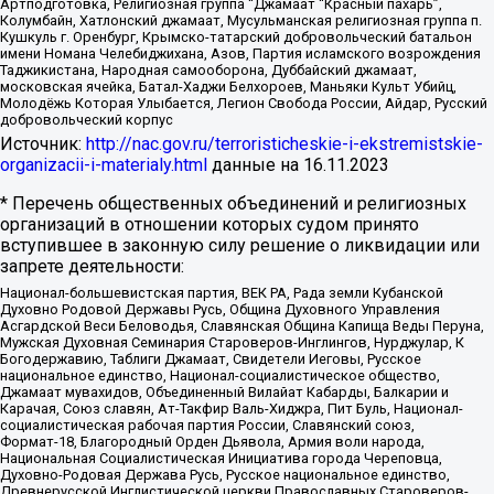
Артподготовка, Религиозная группа “Джамаат “Красный пахарь”,
Колумбайн, Хатлонский джамаат, Мусульманская религиозная группа п.
Кушкуль г. Оренбург, Крымско-татарский добровольческий батальон
имени Номана Челебиджихана, Азов, Партия исламского возрождения
Таджикистана, Народная самооборона, Дуббайский джамаат,
московская ячейка, Батал-Хаджи Белхороев, Маньяки Культ Убийц,
Молодёжь Которая Улыбается, Легион Свобода России, Айдар, Русский
добровольческий корпус
Источник:
http://nac.gov.ru/terroristicheskie-i-ekstremistskie-
organizacii-i-materialy.html
данные на
16.11.2023
* Перечень общественных объединений и религиозных
организаций в отношении которых судом принято
вступившее в законную силу решение о ликвидации или
запрете деятельности:
Национал-большевистская партия, ВЕК РА, Рада земли Кубанской
Духовно Родовой Державы Русь, Община Духовного Управления
Асгардской Веси Беловодья, Славянская Община Капища Веды Перуна,
Мужская Духовная Семинария Староверов-Инглингов, Нурджулар, К
Богодержавию, Таблиги Джамаат, Свидетели Иеговы, Русское
национальное единство, Национал-социалистическое общество,
Джамаат мувахидов, Объединенный Вилайат Кабарды, Балкарии и
Карачая, Союз славян, Ат-Такфир Валь-Хиджра, Пит Буль, Национал-
социалистическая рабочая партия России, Славянский союз,
Формат-18, Благородный Орден Дьявола, Армия воли народа,
Национальная Социалистическая Инициатива города Череповца,
Духовно-Родовая Держава Русь, Русское национальное единство,
Древнерусской Инглистической церкви Православных Староверов-