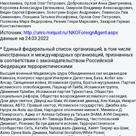
Николаевна, Орлов Олег Петрович, Добровольская Анна Дмитриевна,
Королева Александра Евгеньевна, Смирнов Владимир Александрович,
Вицин Сергей Ефимович, Золотухин Борис Андреевич, Левинсон Лев
Семенович, Локшина Татьяна Иосифовна, Орлов Олег Петрович,
Полякова Мара Федоровна, Резник Генри Маркович, Захаров Герман
Константинович
Источник:
http://unro.minjust.ru/NKOForeignAgent.aspx
данные на
24.03.2022
* Единый федеральный список организаций, в том числе
иностранных и международных организаций, признанных
в соответствии с законодательством Российской
Федерации террористическими:
Высший военный Маджлисуль Шура Объединенных сил моджахедов
Кавказа, Конгресс народов Ичкерии и Дагестана, База, Асбат аль-
Ансар, Священная война, Исламская группа, Братья-мусульмане, Партия
исламского освобождения, Лашкар-И-Тайба, Исламская группа,
Движение Талибан, Исламская партия Туркестана, Общество
социальных реформ, Общество возрождения исламского наследия,
Дом двух святых, Джунд аш-Шам, Исламский джихад, Аль-Каида, Имарат
Кавказ, АБТО, Правый сектор, Исламское государство, Джабха аль-
Нусра ли-Ахль аш-Шам, Народное ополчение имени К. Минина и Д.
Пожарского, Аджр от Аллаха Субхану уа Тагьаля SHAM, АУМ Синрике,
Муджахеды джамаата Ат-Тавхида Валь-Джихад, Чистопольский
Джамаат, Рохнамо ба суи давлати исломи, Террористическое
сообщество Сеть, Катиба Таухид валь-Джихад, Хайят Тахрир аш-Шам,
Ахлю Сунна Валь Джамаа, National Socialism/White Power,