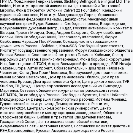
ГРУПА, Фонд имени Генриха Бёлля, Stichting Bellingcat, Bellingcat Ltd, The
Insider, Институт правовой инициативы Центральной и Восточной
Европы, Фонд Открытой Эстонии, Calvert 22 Foundation, Канадский
украинский конгресс, Институт Макдональда-Лорье, Украинская
национальная федерация Канады, Декабристы, Международный
научный центр им Вудро Вильсона, Свободная пресса, Возрождение,
Всеукраинский духовный центр , Риддл, Русский антивоенный комитет в
Швеции, Проект Медуза, Фонд Андрея Сахарова, Форум свободной
России, Лига Свободных Наций, Transparеncy International, Форум
Свободных Народов ПостРоссии, Солидарность с гражданским
движением в России – Solidarus, КрымSOS, Свободный университет,
Институт государственного управления, Форум гражданского общества
Россия, Беллона, Союз жителей островов Тисима и Хабомаи, Съезд
народных депутатов, Гринпис Интернешнл, Фонд борьбы с коррупцией
Инк, Завет церквей TCCN, Агора, Всемирный фонд природы, BDR Novaja
Gazeta-Europe, Алтай проект, Образовательный дом прав человека
Чернигов, Фонд Дом Прав Человека, Белорусский дом прав человека
имени Бориса Звозскова, Дом прав человека Тбилиси, Дом прав
человека Ереван, Дом прав человека Крым, Центр дикого лосося, TVR
Studios, ТВ Дождь, Центр европейских исследований им Вилфрида
Мартенса, Сетевое объединение журналистов расследователей,
АЛЛАТРА, За свободную Россию, Свободная Бурятия, Uralic, UnKremlin,
Международная федерация транспортных рабочих, ИстЧам Финланд,
Гудзоновский институт, Фонд Демократического Развития,
Комитет-2024, Центрально-Европейский университет, Центр
восточноевропейских и международных исследований, Общество
Сторожевой башни, Библии и трактатов Свидетелей Иеговы,
Гражданский Совет, Центр анализа европейской политики,
Академическая сеть Восточная Европа, Российский комитет действия,
РЭНД корпорейшн, Русская Америка за демократию в России,