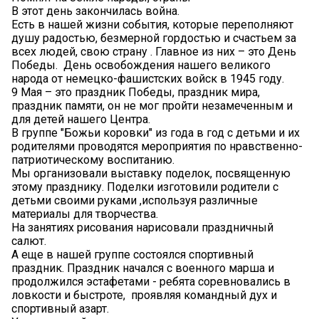
В этот день закончилась война.
Есть в нашей жизни события, которые переполняют
душу радостью, безмерной гордостью и счастьем за
всех людей, свою страну . Главное из них – это День
Победы. ️ День освобождения нашего великого
народа от немецко-фашистских войск в 1945 году.
9 Мая – это праздник Победы, праздник мира, ️
праздник памяти, он не мог пройти незамеченным и
для детей нашего Центра.
В группе "Божьи коровки" из года в год с детьми и их
родителями проводятся мероприятия по нравственно-
патриотическому воспитанию.
Мы организовали выставку поделок, посвященную
этому празднику. Поделки изготовили родители с
детьми своими руками ,используя различные
материалы для творчества.
На занятиях рисования нарисовали праздничный
салют.
А еще в нашей группе состоялся спортивный
праздник. Праздник начался с военного марша и
продолжился эстафетами - ребята соревновались в
ловкости и быстроте, ️️ проявляя командный дух и
спортивный азарт.