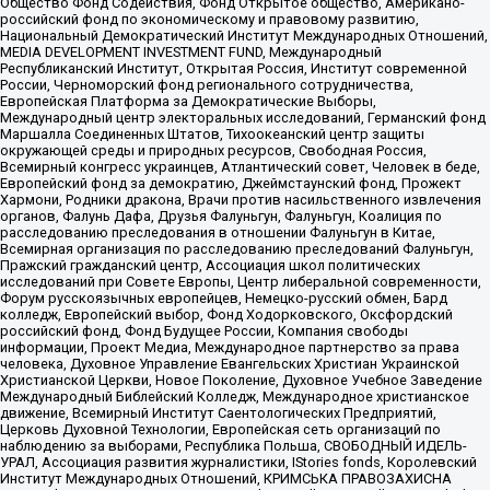
Общество Фонд Содействия, Фонд Открытое общество, Американо-
российский фонд по экономическому и правовому развитию,
Национальный Демократический Институт Международных Отношений,
MEDIA DEVELOPMENT INVESTMENT FUND, Международный
Республиканский Институт, Открытая Россия, Институт современной
России, Черноморский фонд регионального сотрудничества,
Европейская Платформа за Демократические Выборы,
Международный центр электоральных исследований, Германский фонд
Маршалла Соединенных Штатов, Тихоокеанский центр защиты
окружающей среды и природных ресурсов, Свободная Россия,
Всемирный конгресс украинцев, Атлантический совет, Человек в беде,
Европейский фонд за демократию, Джеймстаунский фонд, Прожект
Хармони, Родники дракона, Врачи против насильственного извлечения
органов, Фалунь Дафа, Друзья Фалуньгун, Фалуньгун, Коалиция по
расследованию преследования в отношении Фалуньгун в Китае,
Всемирная организация по расследованию преследований Фалуньгун,
Пражский гражданский центр, Ассоциация школ политических
исследований при Совете Европы, Центр либеральной современности,
Форум русскоязычных европейцев, Немецко-русский обмен, Бард
колледж, Европейский выбор, Фонд Ходорковского, Оксфордский
российский фонд, Фонд Будущее России, Компания свободы
информации, Проект Медиа, Международное партнерство за права
человека, Духовное Управление Евангельских Христиан Украинской
Христианской Церкви, Новое Поколение, Духовное Учебное Заведение
Международный Библейский Колледж, Международное христианское
движение, Всемирный Институт Саентологических Предприятий,
Церковь Духовной Технологии, Европейская сеть организаций по
наблюдению за выборами, Республика Польша, СВОБОДНЫЙ ИДЕЛЬ-
УРАЛ, Ассоциация развития журналистики, IStories fonds, Королевский
Институт Международных Отношений, КРИМСЬКА ПРАВОЗАХИСНА