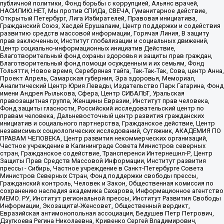
публичной политики, Фонд борьбы с коррупцией, Альянс врачей,
НАСИЛИЮ.НЕТ, Мы против СПИДа, СВЕЧА, Гуманитарное действие,
Открытый Петербург, Лига Избирателей, Правовая инициатива,
Гражданский Союз, Хасдей Ерушалаим, Центр поддержки и содействия
развитию средств массовой информации, Горячая Линия, В защиту
прав заключенных, Институт глобализации и социальных движений,
Центр социально-информационных инициатив Действие,
Благотворительный фонд охраны здоровья и защиты прав граждан,
Благотворительный фонд помощи осужденным и их семьям, Фонд
Тольятти, Новое время, Серебряная тайга, Так-Так-Так, Сова, центр Анна,
Проект Апрель, Самарская губерния, Эра здоровья, Мемориал,
Аналитический Центр Юрия Левады, Издательство Парк Гагарина, Фонд
имени Андрея Рылькова, Сфера, Центр СИБАЛЬТ, Уральская
правозащитная группа, Женщины Евразии, Институт прав человека,
Фонд защиты гласности, Российский исследовательский центр по
правам человека, Дальневосточный центр развития гражданских
инициатив и социального партнерства, Гражданское действие, Центр
независимых социологических исследований, Сутяжник, АКАДЕМИЯ ПО
ПРАВАМ ЧЕЛОВЕКА, Центр развития некоммерческих организаций,
Частное учреждение в Калининграде Совета Министров северных
стран, Гражданское содействие, Трансперенси Интернешнл-Р, Центр
Защиты Прав Средств Массовой Информации, Институт развития
прессы - Сибирь, Частное учреждение в Санкт-Петербурге Совета
Министров Северных Стран, Фонд поддержки свободы прессы,
Гражданский контроль, Человек и Закон, Общественная комиссия по
сохранению наследия академика Сахарова, Информационное агентство
МЕМО. РУ, Институт региональной прессы, Институт Развития Свободы
Информации, Экозащита!-Женсовет, Общественный вердикт,
Евразийская антимонопольная ассоциация, Бедушев Петр Петрович,
Дзугкоева Регина Николаевна, Кривенко Сергей Владимирович,