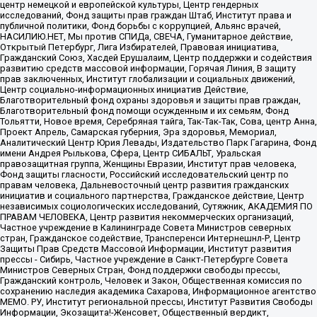
центр немецкой и европейской культуры, Центр гендерных
исследований, Фонд защиты прав граждан Штаб, Институт права и
публичной политики, Фонд борьбы с коррупцией, Альянс врачей,
НАСИЛИЮ.НЕТ, Мы против СПИДа, СВЕЧА, Гуманитарное действие,
Открытый Петербург, Лига Избирателей, Правовая инициатива,
Гражданский Союз, Хасдей Ерушалаим, Центр поддержки и содействия
развитию средств массовой информации, Горячая Линия, В защиту
прав заключенных, Институт глобализации и социальных движений,
Центр социально-информационных инициатив Действие,
Благотворительный фонд охраны здоровья и защиты прав граждан,
Благотворительный фонд помощи осужденным и их семьям, Фонд
Тольятти, Новое время, Серебряная тайга, Так-Так-Так, Сова, центр Анна,
Проект Апрель, Самарская губерния, Эра здоровья, Мемориал,
Аналитический Центр Юрия Левады, Издательство Парк Гагарина, Фонд
имени Андрея Рылькова, Сфера, Центр СИБАЛЬТ, Уральская
правозащитная группа, Женщины Евразии, Институт прав человека,
Фонд защиты гласности, Российский исследовательский центр по
правам человека, Дальневосточный центр развития гражданских
инициатив и социального партнерства, Гражданское действие, Центр
независимых социологических исследований, Сутяжник, АКАДЕМИЯ ПО
ПРАВАМ ЧЕЛОВЕКА, Центр развития некоммерческих организаций,
Частное учреждение в Калининграде Совета Министров северных
стран, Гражданское содействие, Трансперенси Интернешнл-Р, Центр
Защиты Прав Средств Массовой Информации, Институт развития
прессы - Сибирь, Частное учреждение в Санкт-Петербурге Совета
Министров Северных Стран, Фонд поддержки свободы прессы,
Гражданский контроль, Человек и Закон, Общественная комиссия по
сохранению наследия академика Сахарова, Информационное агентство
МЕМО. РУ, Институт региональной прессы, Институт Развития Свободы
Информации, Экозащита!-Женсовет, Общественный вердикт,