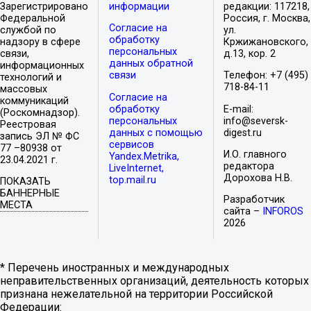
Зарегистрировано
информации
редакции: 117218,
Федеральной
Россия, г. Москва,
Согласие на
службой по
ул.
обработку
надзору в сфере
Кржижановского,
персональных
связи,
д.13, кор. 2
данных обратной
информационных
связи
Телефон: +7 (495)
технологий и
718-84-11
массовых
Согласие на
коммуникаций
обработку
E-mail:
(Роскомнадзор).
персональных
info@seversk-
Реестровая
данных с помощью
digest.ru
запись ЭЛ № ФС
сервисов
77 –80938 от
И.О. главного
Yandex.Metrika,
23.04.2021 г.
редактора
LiveInternet,
Дорохова Н.В.
top.mail.ru
ПОКАЗАТЬ
БАННЕРНЫЕ
Разработчик
МЕСТА
сайта –
INFOROS
2026
* Перечень иностранных и международных
неправительственных организаций, деятельность которых
признана нежелательной на территории Российской
Федерации: