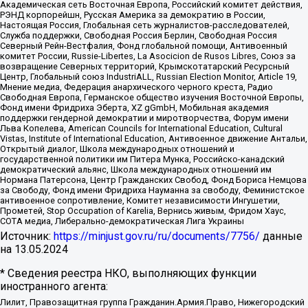
Академическая сеть Восточная Европа, Российский комитет действия,
РЭНД корпорейшн, Русская Америка за демократию в России,
Настоящая Россия, Глобальная сеть журналистов-расследователей,
Служба поддержки, Свободная Россия Берлин, Свободная Россия
Северный Рейн-Вестфалия, Фонд глобальной помощи, Антивоенный
комитет России, Russie-Libertes, La Asocicion de Rusos Libres, Союз за
возвращение Северных территорий, Крымскотатарский Ресурсный
Центр, Глобальный союз IndustriALL, Russian Election Monitor, Article 19,
Мнение медиа, Федерация анархического черного креста, Радио
Свободная Европа, Германское общество изучения Восточной Европы,
Фонд имени Фридриха Эберта, XZ gGmbH, Мобильная академия
поддержки гендерной демократии и миротворчества, Форум имени
Льва Копелева, American Councils for International Education, Cultural
Vistas, Institute of International Education, Антивоенное движение Антальи,
Открытый диалог, Школа международных отношений и
государственной политики им Питера Мунка, Российско-канадский
демократический альянс, Школа международных отношений им
Нормана Патерсона, Центр Гражданских Свобод, Фонд Бориса Немцова
за Свободу, Фонд имени Фридриха Науманна за свободу, Феминистское
антивоенное сопротивление, Комитет независимости Ингушетии,
Прометей, Stop Occupation of Karelia, Вернись живым, Фридом Хаус,
СОТА медиа, Либерально-демократическая Лига Украины
Источник:
https://minjust.gov.ru/ru/documents/7756/
данные
на
13.05.2024
* Сведения реестра НКО, выполняющих функции
иностранного агента:
Лилит, Правозащитная группа Гражданин.Армия.Право, Нижегородский