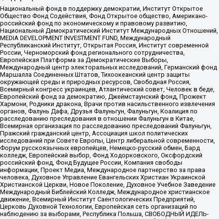
Национальный фонд в поддержку демократии, Институт Открытое
Общество Фонд Содействия, Фонд Открытое общество, Американо-
российский фонд по экономическому и правовому развитию,
Национальный Демократический Институт Международных Отношений,
MEDIA DEVELOPMENT INVESTMENT FUND, Международный
Республиканский Институт, Открытая Россия, Институт современной
России, Черноморский фонд регионального сотрудничества,
Европейская Платформа за Демократические Выборы,
Международный центр электоральных исследований, Германский фонд
Маршалла Соединенных Штатов, Тихоокеанский центр защиты
окружающей среды и природных ресурсов, Свободная Россия,
Всемирный конгресс украинцев, Атлантический совет, Человек в беде,
Европейский фонд за демократию, Джеймстаунский фонд, Прожект
Хармони, Родники дракона, Врачи против насильственного извлечения
органов, Фалунь Дафа, Друзья Фалуньгун, Фалуньгун, Коалиция по
расследованию преследования в отношении Фалуньгун в Китае,
Всемирная организация по расследованию преследований Фалуньгун,
Пражский гражданский центр, Ассоциация школ политических
исследований при Совете Европы, Центр либеральной современности,
Форум русскоязычных европейцев, Немецко-русский обмен, Бард
колледж, Европейский выбор, Фонд Ходорковского, Оксфордский
российский фонд, Фонд Будущее России, Компания свободы
информации, Проект Медиа, Международное партнерство за права
человека, Духовное Управление Евангельских Христиан Украинской
Христианской Церкви, Новое Поколение, Духовное Учебное Заведение
Международный Библейский Колледж, Международное христианское
движение, Всемирный Институт Саентологических Предприятий,
Церковь Духовной Технологии, Европейская сеть организаций по
наблюдению за выборами, Республика Польша, СВОБОДНЫЙ ИДЕЛЬ-