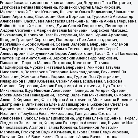
Евразийская антимонопольная ассоциация, Бедушев Петр Петрович,
Дзугкоева Регина Николаевна, Кривенко Сергей Владимирович,
Милославский Павел Юрьевич, Шнырова Ольга Вадимовна, Чанышева
Лилия Айратовна, Сидорович Ольга Борисовна, Туровский Александр
Алексеевич, Васильева Анастасия Евгеньевна, Ривина Анна Валерьевна,
Бойко Анатолий Николаевич, Дугин Сергей Георгиевич, Пивоваров
Андрей Сергеевич, Аверин Виталий Евгеньевич, Барахоев Магомед
Бекханович, Шарипков Олег Викторович, Мошель Ирина Ароновна,
Шведов Григорий Сергеевич, Пономарев Лев Александрович,
Каргалицкий Борис Юльевич, Созаев Валерий Валерьевич, Исламов
Тимур Рифгатович, Романова Ольга Евгеньевна, Щаров Сергей
Алексадрович, Цирульников Борис Альбертович, Гасан Ольга Павловна,
Паутов Юрий Анатольевич, Верховский Александр Маркович,
Пислакова-Паркер Марина Петровна, Кочеткова Татьяна
Владимировна, Чуркина Наталья Валерьевна, Акимова Татьяна
Николаевна, Золотарева Екатерина Александровна, Рачинский Ян
Збигневич, Жемкова Елена Борисовна, Гудков Лев Дмитриевич,
Илларионова Юлия Юрьевна, Саранг Анна Васильевна, Захарова
Светлана Сергеевна, Аверин Владимир Анатольевич, Щур Татьяна
Михайловна, Щур Николай Алексеевич, Блинушов Андрей Юрьевич,
Мосин Алексей Геннадьевич, Гефтер Валентин Михайлович, Симонов
Алексей Кириллович, Флиге Ирина Анатольевна, Мельникова Валентина
Дмитриевна, Вититинова Елена Владимировна, Баженова Светлана
Куприяновна, Максимов Сергей Владимирович, Беляев Сергей
Иванович, Голубева Елена Николаевна, Ганнушкина Светлана
Алексеевна, Закс Елена Владимировна, Буртина Елена Юрьевна, Гендель
Людмила Залмановна, Кокорина Екатерина Алексеевна, Шуманов Илья
Вячеславович, Арапова Галина Юрьевна, Свечников Анатолий
Мариевич, Прохоров Вадим Юрьевич, Шахова Елена Владимировна,
Подузов Сергей Васильевич, Протасова Ирина Вячеславовна,