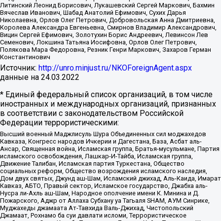
Литинский Леонид Борисович, Лукашевский Сергей Маркович, Бахмин
Вячеслав Иванович, Шабад Анатолий Ефимович, Сухих Дарья
Николаевна, Орлов Олег Петрович, Добровольская Анна Дмитриевна,
Королева Александра Евгеньевна, Смирнов Владимир Александрович,
Вицин Сергей Ефимович, Золотухин Борис Андреевич, Левинсон Лев
Семенович, Локшина Татьяна Иосифовна, Орлов Олег Петрович,
Полякова Мара Федоровна, Резник Генри Маркович, Захаров Герман
Константинович
Источник:
http://unro.minjust.ru/NKOForeignAgent.aspx
данные на
24.03.2022
* Единый федеральный список организаций, в том числе
иностранных и международных организаций, признанных
в соответствии с законодательством Российской
Федерации террористическими:
Высший военный Маджлисуль Шура Объединенных сил моджахедов
Кавказа, Конгресс народов Ичкерии и Дагестана, База, Асбат аль-
Ансар, Священная война, Исламская группа, Братья-мусульмане, Партия
исламского освобождения, Лашкар-И-Тайба, Исламская группа,
Движение Талибан, Исламская партия Туркестана, Общество
социальных реформ, Общество возрождения исламского наследия,
Дом двух святых, Джунд аш-Шам, Исламский джихад, Аль-Каида, Имарат
Кавказ, АБТО, Правый сектор, Исламское государство, Джабха аль-
Нусра ли-Ахль аш-Шам, Народное ополчение имени К. Минина и Д.
Пожарского, Аджр от Аллаха Субхану уа Тагьаля SHAM, АУМ Синрике,
Муджахеды джамаата Ат-Тавхида Валь-Джихад, Чистопольский
Джамаат, Рохнамо ба суи давлати исломи, Террористическое