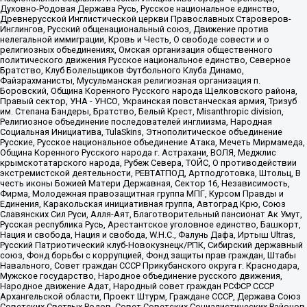
Духовно-Родовая Держава Русь, Русское национальное единство,
Древнерусской Инглистической церкви Православных Староверов-
Инглингов, Русский общенациональный союз, Движение против
нелегальной иммиграции, Кровь и Честь, О свободе совести и о
религиозных объединениях, Омская организация общественного
политического движения Русское национальное единство, Северное
Братство, Клуб Болельщиков Футбольного Клуба Динамо,
Файзрахманисты, Мусульманская религиозная организация п.
Боровский, Община Коренного Русского народа Щелковского района,
Правый сектор, УНА - УНСО, Украинская повстанческая армия, Тризуб
им. Степана Бандеры, Братство, Белый Крест, Misanthropic division,
Религиозное объединение последователей инглиизма, Народная
Социальная Инициатива, TulaSkins, Этнополитическое объединение
Русские, Русское национальное объединение Атака, Мечеть Мирмамеда,
Община Коренного Русского народа г. Астрахани, ВОЛЯ, Меджлис
крымскотатарского народа, Рубеж Севера, ТОЙС, О противодействии
экстремистской деятельности, РЕВТАТПОД, Артподготовка, Штольц, В
честь иконы Божией Матери Державная, Сектор 16, Независимость,
Фирма, Молодежная правозащитная группа МПГ, Курсом Правды и
Единения, Каракольская инициативная группа, Автоград Крю, Союз
Славянских Сил Руси, Алля-Аят, Благотворительный пансионат Ак Умут,
Русская республика Русь, Арестантское уголовное единство, Башкорт,
Нация и свобода, Нация и свобода, W.H.С., Фалунь Дафа, Иртыш Ultras,
Русский Патриотический клуб-Новокузнецк/РПК, Сибирский державный
союз, Фонд борьбы с коррупцией, Фонд защиты прав граждан, Штабы
Навального, Совет граждан СССР Прикубанского округа г. Краснодара,
Мужское государство, Народное объединение русского движения,
Народное движение Адат, Народный совет граждан РСФСР СССР
Архангельской области, Проект Штурм, Граждане СССР, Держава Союз
Советских Светлых Родов, Совет Советских Социалистических Районов,