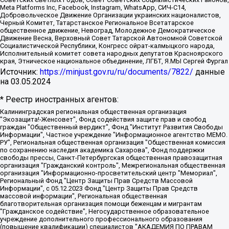
Meta Platforms Inc, Facebook, Instagram, WhatsApp, СИЧ-С14,
Добровольческое Движение Организации украинских националистов,
Черный Комитет, Татарстанское Региональное Всетатарское
общественное движение, Невоград, Молодежное Демократическое
Движение Весна, Верховный Совет Татарской Автономной Советской
Социалистической Республики, Конгресс ойрат-калмыцкого народа,
Исполнительный комитет совета народных депутатов Красноярского
края, Этническое национальное объединение, ЛГБТ, Я.МЫ Сергей Фургал
Источник:
https://minjust.gov.ru/ru/documents/7822/
данные
на
03.05.2024
* Реестр иностранных агентов:
Калининградская региональная общественная организация "Экозащита!-Женсовет", Фонд содействия защите прав и свобод граждан "Общественный вердикт", Фонд "Институт Развития Свободы Информации", Частное учреждение "Информационное агентство МЕМО. РУ", Региональная общественная организация "Общественная комиссия по сохранению наследия академика Сахарова", Фонд поддержки свободы прессы, Санкт-Петербургская общественная правозащитная организация "Гражданский контроль", Межрегиональная общественная организация "Информационно-просветительский центр "Мемориал", Региональный Фонд "Центр Защиты Прав Средств Массовой Информации", с 05.12.2023 Фонд "Центр Защиты Прав Средств массовой информации", Региональная общественная благотворительная организация помощи беженцам и мигрантам "Гражданское содействие", Негосударственное образовательное учреждение дополнительного профессионального образования (повышение квалификации) специалистов "АКАДЕМИЯ ПО ПРАВАМ ЧЕЛОВЕКА", Свердловская региональная общественная организация "Сутяжник", Автономная некоммерческая организация "Центр независимых социологических исследований", Союз общественных объединений "Российский исследовательский центр по правам человека", Региональное общественное учреждение научно-информационный центр "МЕМОРИАЛ", Некоммерческая организация "Фонд защиты гласности", Автономная некоммерческая организация "Институт прав человека", Городская общественная организация "Екатеринбургское общество "МЕМОРИАЛ", Городская общественная организация "Рязанское историко-просветительское и правозащитное общество "Мемориал" (Рязанский Мемориал), Челябинский региональный орган общественной самодеятельности – женское общественное объединение "Женщины Евразии", Челябинский региональный орган общественной самодеятельности "Уральская правозащитная группа", Фонд содействия защите здоровья и социальной справедливости имени Андрея Рылькова, Автономная Некоммерческая Организация "Аналитический Центр Юрия Левады", Автономная некоммерческая организация социальной поддержки населения "Проект Апрель", Региональная общественная организация помощи женщинам и детям, находящимся в кризисной ситуации "Информационно-методический центр "Анна", Фонд содействия развитию массовых коммуникаций и правовому просвещению "Так-так-Так", Фонд содействия устойчивому развитию "Серебряная тайга", Свердловский региональный общественный фонд социальных проектов "Новое время", "Idel.Реалии", Кавказ.Реалии, Крым.Реалии, Телеканал Настоящее Время, Татаро-башкирская служба Радио Свобода (Azatliq Radiosi), Радио Свободная Европа/Радио Свобода (PCE/PC), "Сибирь.Реалии", "Фактограф", Благотворительный фонд помощи осужденным и их семьям, Автономная некоммерческая организация "Институт глобализации и социальных движений", Фонд "В защиту прав заключенных", Частное учреждение "Центр поддержки и содействия развитию средств массовой информации", Пензенский региональный общественный благотворительный фонд "Гражданский союз", "Север.Реалии", Некоммерческая организация Фонд "Правовая инициатива", Общество с ограниченной ответственностью "Радио Свободная Европа/Радио Свобода", Чешское информационное агентство "MEDIUM-ORIENT", Красноярская региональная общественная организация "Мы против СПИДа", Камалягин Денис Николаевич, Маркелов Сергей Евгеньевич, Пономарев Лев Александрович, Савицкая Людмила Алексеевна, Автономная некоммерческая организация "Центр по работе с проблемой насилия "НАСИЛИЮ.НЕТ", Межрегиональный профессиональный союз работников здравоохранения "Альянс врачей", Юридическое лицо, зарегистрированное в Латвийской Республике, SIA "Medusa Project" (регистрационный номер 40103797863, дата регистрации 10.06.2014), Некоммерческая организация "Фонд по борьбе с коррупцией", Автономная некоммерческая организация "Институт права и публичной политики", Баданин Роман Сергеевич, Гликин Максим Александрович, Железнова Мария Михайловна, Лукьянова Юлия Сергеевна, Маетная Елизавета Витальевна, Маняхин Петр Борисович, Чуракова Ольга Владимировна, Ярош Юлия Петровна, Юридическое лицо "The Insider SIA", зарегистрированное в Риге, Латвийская Республика (дата регистрации 26.06.2015), являющееся администратором доменного имени интернет-издания "The Insider SIA", https://theins.ru, Постернак Алексей Евгеньевич, Рубин Михаил Аркадьевич, Анин Роман Александрович, Юридическое лицо Istories fonds, зарегистрированное в Латвийской Республике (регистрационный номер 50008295751, дата регистрации 24.02.2020), Великовский Дмитрий Александрович, Долинина Ирина Николаевна, Мароховская Алеся Алексеевна, Шлейнов Роман Юрьевич, Шмагун Олеся Валентиновна, Общество с ограниченной ответственностью "Альтаир 2021", Общество с ограниченной ответственностью "Вега 2021", Общество с ограниченной ответственностью "Главный редактор 2021", Общество с ограниченной ответственностью "Ромашки монолит", Важенков Артем Валерьевич, Ивановская областная общественная организация "Центр гендерных исследований", Гурман Юрий Альбертович, Медиапроект "ОВД-Инфо", Егоров Владимир Владимирович, Жилинский Владимир Александрович, Общество с ограниченной ответственностью "ЗП", Иванова София Юрьевна, Карезина Инна Павловна, Кильтау Екатерина Викторовна, Петров Алексей Викторович, Пискунов Сергей Евгеньевич, Смирнов Сергей Сергеевич, Тихонов Михаил Сергеевич, Общество с ограниченной ответственностью "ЖУРНАЛИСТ-ИНОСТРАННЫЙ АГЕНТ", Арапова Галина Юрьевна, Вольтская Татьяна Анатольевна, Американская компания "Mason G.E.S. Anonymous Foundation" (США), являющаяся владельцем интернет-издания https://mnews.world/, Компания "Stichting Bellingcat", зарегистрированная в Нидерландах (дата регистрации 11.07.2018), Захаров Андрей Вячеславович, Клепиковская Екатерина Дмитриевна, Общество с ограниченной ответственностью "МЕМО", Перл Роман Александрович, Симонов Евгений Алексеевич, Соловьева Елена Анатольевна, Сотников Даниил Владимирович, Сурначева Елизавета Дмитриевна, Автономная некоммерческая организация по защите прав человека и информированию населения "Якутия – Наше Мнение", Общество с ограниченной ответственностью "Москоу диджитал медиа", с 26.01.2023 Общество с ограниченной ответственностью "Чайка Белые сады", Ветошкина Валерия Валерьевна, Заговора Максим Александрович, Межрегиональное общественное движение "Российская ЛГБТ - сеть", Оленичев Максим Владимирович, Павлов Иван Юрьевич, Скворцова Елена Сергеевна, Общество с ограниченной ответственностью "Как бы инагент", Кочетков Игорь Викторович, Общество с ограниченной ответственностью "Честные выборы", Еланчик Олег Александрович, Общество с ограниченной ответственностью "Нобелевский призыв", Гималова Регина Эмилевна, Григорьев Андрей Валерьевич, Григорьева Алина Александровна, Ассоциация по содействию защите прав призывников, альтернативнослужащих и военнослужащих "Правозащитная группа "Гражданин.Армия.Право", Хисамова Регина Фаритовна, Автономная некоммерческая организация по реализации социально-правовых программ "Лилит", Дальневосточное общественное движение "Маяк", Санкт-Петербургская ЛГБТ-инициативная группа "Выход", Инициативная группа ЛГБТ+ "Реверс", Алексеев Андрей Викторович, Бекбулатова Таисия Львовна, Беляев Иван Михайлович, Владыкина Елена Сергеевна, Гельман Марат Александрович, Никульшина Вероника Юрьевна, Толоконникова Надежда Андреевна, Шендерович Виктор Анатольевич, Общество с ограниченной ответственностью "Данное сообщение", Общество с ограниченной ответственностью Издательский дом "Новая глава", Айнбиндер Александра Александровна, Московский комьюнити-центр для ЛГБТ+инициатив, Благотворительный фонд развития филантропии, Deutsche Welle (Германия, Kurt-Schumacher-Strasse 3, 53113 Bonn), Борзунова Мария Михайловна, Воробьев Виктор Викторович, Голубева Анна Львовна, Константинова Алла Михайловна, Малкова Ирина Владимировна, Мурадов Мурад Абдулгалимович, Осетинская Елизавета Николаевна, Понасенков Евгений Николаевич, Ганапольский Матвей Юрьевич, Киселев Евгений Алексеевич, Борухович Ирина Григорьевна, Дремин Иван Тимофеевич, Дубровский Дмитрий Викторович, Красноярская региональная общественная организация поддержки и развития альтернативных образовательных технологий и межкультурных коммуникаций "ИНТЕРРА", Маяковская Екатерина Алексеевна, Фейгин Марк Захарович, Филимонов Андрей Викторович, Дзугкоева Регина Николаевна, Доброхотов Роман Александрович, Дудь Юрий Александрович, Елкин Сергей Владимирович, Кругликов Кирилл Игоревич, Сабунаева Мария Леонидовна, Семенов Алексей Владимирович, Шаинян Карен Багратович, Шульман Екатерина Михайловна, Асафьев Артур Валерьевич, Вахштайн Виктор Семенович, Венедиктов Алексей Алексеевич, Лушникова Екатерина Евгеньевна, Волков Леонид Михайлович, Невзоров Александр Глебович, Пархоменко Сергей Борисович, Сироткин Ярослав Николаевич, Кара-Мурза Владимир Владимирович, Баранова Наталья Владимировна, Гозман Леонид Яковлевич, Кагарлицкий Борис Юльевич, Климарев Михаил Валерьевич, Милов Владимир Станиславович, Автономная некоммерческая организация Краснодарский центр современного искусства "Типография", Моргенштерн Алишер Тагирович, Соболь Любовь Эдуардовна, Общество с ограниченной ответственностью "ЛИЗА НОРМ", Каспаров Гарри Кимович, Ходорковский Михаил Борисович, Общество с ограниченной ответственностью "Апрельские тезисы", Данилович Ирина Брониславовна, Кашин Олег Владимирович, Петров Николай Владимирович, Пивоваров Алексей Владимирович, Соколов Михаил Владимирович, Цветкова Юлия Владимировна, Чичваркин Евгений Александрович, Комитет против пыток/Команда против пыток, Общество с ограниченной ответственностью "Первый научный", Общество с ограниченной ответственностью "Вертолет и ко", Белоцерковская Вероника Борисовна, Кац Максим Евгеньевич, Лазарева Татьяна Юрьевна, Шаведдинов Руслан Табризович, Яшин Илья Валерьевич, Общество с ограниченной ответственностью "Иноагент ААВ", Алешковский Дмитрий Петрович, Альбац Евгения Марковна, Быков Дмитрий Львович, Галямина Юлия Евгеньевна, Лойко Сергей Леонидович, Мартынов Кирилл Константинович, Медведев Сергей Александрович, Крашенинников Федор Геннадиевич, Гордеева Катерина Вл