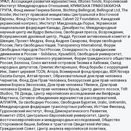
УРАЛ, Ассоциация развития журналистики, IStories fonds, Королевский
Институт Международных Отношений, КРИМСЬКА ПРАВОЗАХИСНА
ГРУПА, Фонд имени Генриха Бёлля, Stichting Bellingcat, Bellingcat Ltd, The
Insider, Институт правовой инициативы Центральной и Восточной
Европы, Фонд Открытой Эстонии, Calvert 22 Foundation, Канадский
украинский конгресс, Институт Макдональда-Лорье, Украинская
национальная федерация Канады, Декабристы, Международный
научный центр им Вудро Вильсона, Свободная пресса, Возрождение,
Всеукраинский духовный центр , Риддл, Русский антивоенный комитет в
Швеции, Проект Медуза, Фонд Андрея Сахарова, Форум свободной
России, Лига Свободных Наций, Transparеncy International, Форум
Свободных Народов ПостРоссии, Солидарность с гражданским
движением в России – Solidarus, КрымSOS, Свободный университет,
Институт государственного управления, Форум гражданского общества
Россия, Беллона, Союз жителей островов Тисима и Хабомаи, Съезд
народных депутатов, Гринпис Интернешнл, Фонд борьбы с коррупцией
Инк, Завет церквей TCCN, Агора, Всемирный фонд природы, BDR Novaja
Gazeta-Europe, Алтай проект, Образовательный дом прав человека
Чернигов, Фонд Дом Прав Человека, Белорусский дом прав человека
имени Бориса Звозскова, Дом прав человека Тбилиси, Дом прав
человека Ереван, Дом прав человека Крым, Центр дикого лосося, TVR
Studios, ТВ Дождь, Центр европейских исследований им Вилфрида
Мартенса, Сетевое объединение журналистов расследователей,
АЛЛАТРА, За свободную Россию, Свободная Бурятия, Uralic, UnKremlin,
Международная федерация транспортных рабочих, ИстЧам Финланд,
Гудзоновский институт, Фонд Демократического Развития,
Комитет-2024, Центрально-Европейский университет, Центр
восточноевропейских и международных исследований, Общество
Сторожевой башни, Библии и трактатов Свидетелей Иеговы,
Гражданский Совет, Центр анализа европейской политики,