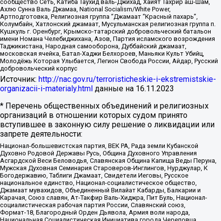
сообщество Сеть, Катиба Таухид валь-Джихад, Хайят Тахрир аш-Шам,
Ахлю Сунна Валь Джамаа, National Socialism/White Power,
Артподготовка, Религиозная группа “Джамаат “Красный пахарь”,
Колумбайн, Хатлонский джамаат, Мусульманская религиозная группа п.
Кушкуль г. Оренбург, Крымско-татарский добровольческий батальон
имени Номана Челебиджихана, Азов, Партия исламского возрождения
Таджикистана, Народная самооборона, Дуббайский джамаат,
московская ячейка, Батал-Хаджи Белхороев, Маньяки Культ Убийц,
Молодёжь Которая Улыбается, Легион Свобода России, Айдар, Русский
добровольческий корпус
Источник:
http://nac.gov.ru/terroristicheskie-i-ekstremistskie-
organizacii-i-materialy.html
данные на
16.11.2023
* Перечень общественных объединений и религиозных
организаций в отношении которых судом принято
вступившее в законную силу решение о ликвидации или
запрете деятельности:
Национал-большевистская партия, ВЕК РА, Рада земли Кубанской
Духовно Родовой Державы Русь, Община Духовного Управления
Асгардской Веси Беловодья, Славянская Община Капища Веды Перуна,
Мужская Духовная Семинария Староверов-Инглингов, Нурджулар, К
Богодержавию, Таблиги Джамаат, Свидетели Иеговы, Русское
национальное единство, Национал-социалистическое общество,
Джамаат мувахидов, Объединенный Вилайат Кабарды, Балкарии и
Карачая, Союз славян, Ат-Такфир Валь-Хиджра, Пит Буль, Национал-
социалистическая рабочая партия России, Славянский союз,
Формат-18, Благородный Орден Дьявола, Армия воли народа,
Национальная Социалистическая Инициатива города Череповца,