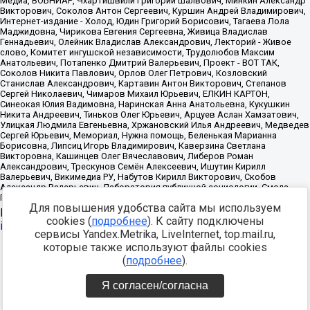
Для повышения удобства сайта мы используем
Источник:
https://minjust.gov.ru/uploaded/files/reestr-
cookies (
подробнее
). К сайту подключены
inostrannyih-agentov-22-03-2024.pdf
данные на
22.03.2024
сервисы Yandex.Metrika, LiveInternet, top.mail.ru,
которые также используют файлы cookies
Разработка -
(
подробнее
).
Я согласен/согласна