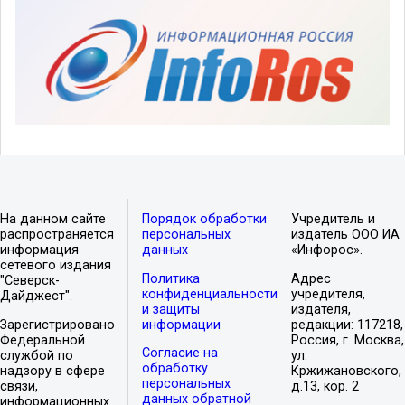
На данном сайте
Порядок обработки
Учредитель и
распространяется
персональных
издатель ООО ИА
информация
данных
«Инфорос».
сетевого издания
Политика
Адрес
"Северск-
конфиденциальности
учредителя,
Дайджест".
и защиты
издателя,
Зарегистрировано
информации
редакции: 117218,
Федеральной
Россия, г. Москва,
Согласие на
службой по
ул.
обработку
надзору в сфере
Кржижановского,
персональных
связи,
д.13, кор. 2
данных обратной
информационных