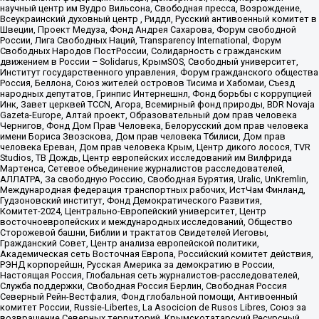
научный центр им Вудро Вильсона, Свободная пресса, Возрождение,
Всеукраинский духовный центр , Риддл, Русский антивоенный комитет в
Швеции, Проект Медуза, Фонд Андрея Сахарова, Форум свободной
России, Лига Свободных Наций, Transparеncy International, Форум
Свободных Народов ПостРоссии, Солидарность с гражданским
движением в России – Solidarus, КрымSOS, Свободный университет,
Институт государственного управления, Форум гражданского общества
Россия, Беллона, Союз жителей островов Тисима и Хабомаи, Съезд
народных депутатов, Гринпис Интернешнл, Фонд борьбы с коррупцией
Инк, Завет церквей TCCN, Агора, Всемирный фонд природы, BDR Novaja
Gazeta-Europe, Алтай проект, Образовательный дом прав человека
Чернигов, Фонд Дом Прав Человека, Белорусский дом прав человека
имени Бориса Звозскова, Дом прав человека Тбилиси, Дом прав
человека Ереван, Дом прав человека Крым, Центр дикого лосося, TVR
Studios, ТВ Дождь, Центр европейских исследований им Вилфрида
Мартенса, Сетевое объединение журналистов расследователей,
АЛЛАТРА, За свободную Россию, Свободная Бурятия, Uralic, UnKremlin,
Международная федерация транспортных рабочих, ИстЧам Финланд,
Гудзоновский институт, Фонд Демократического Развития,
Комитет-2024, Центрально-Европейский университет, Центр
восточноевропейских и международных исследований, Общество
Сторожевой башни, Библии и трактатов Свидетелей Иеговы,
Гражданский Совет, Центр анализа европейской политики,
Академическая сеть Восточная Европа, Российский комитет действия,
РЭНД корпорейшн, Русская Америка за демократию в России,
Настоящая Россия, Глобальная сеть журналистов-расследователей,
Служба поддержки, Свободная Россия Берлин, Свободная Россия
Северный Рейн-Вестфалия, Фонд глобальной помощи, Антивоенный
комитет России, Russie-Libertes, La Asocicion de Rusos Libres, Союз за
возвращение Северных территорий, Крымскотатарский Ресурсный