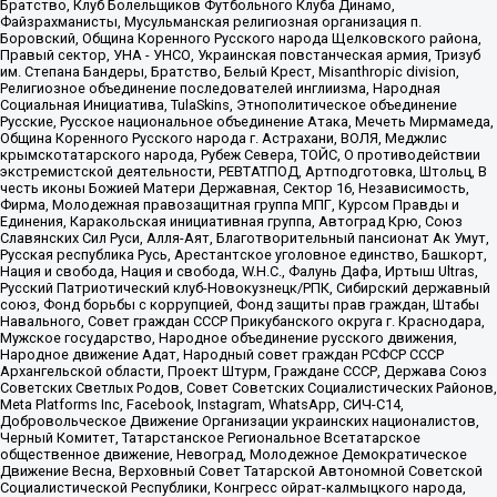
Братство, Клуб Болельщиков Футбольного Клуба Динамо,
Файзрахманисты, Мусульманская религиозная организация п.
Боровский, Община Коренного Русского народа Щелковского района,
Правый сектор, УНА - УНСО, Украинская повстанческая армия, Тризуб
им. Степана Бандеры, Братство, Белый Крест, Misanthropic division,
Религиозное объединение последователей инглиизма, Народная
Социальная Инициатива, TulaSkins, Этнополитическое объединение
Русские, Русское национальное объединение Атака, Мечеть Мирмамеда,
Община Коренного Русского народа г. Астрахани, ВОЛЯ, Меджлис
крымскотатарского народа, Рубеж Севера, ТОЙС, О противодействии
экстремистской деятельности, РЕВТАТПОД, Артподготовка, Штольц, В
честь иконы Божией Матери Державная, Сектор 16, Независимость,
Фирма, Молодежная правозащитная группа МПГ, Курсом Правды и
Единения, Каракольская инициативная группа, Автоград Крю, Союз
Славянских Сил Руси, Алля-Аят, Благотворительный пансионат Ак Умут,
Русская республика Русь, Арестантское уголовное единство, Башкорт,
Нация и свобода, Нация и свобода, W.H.С., Фалунь Дафа, Иртыш Ultras,
Русский Патриотический клуб-Новокузнецк/РПК, Сибирский державный
союз, Фонд борьбы с коррупцией, Фонд защиты прав граждан, Штабы
Навального, Совет граждан СССР Прикубанского округа г. Краснодара,
Мужское государство, Народное объединение русского движения,
Народное движение Адат, Народный совет граждан РСФСР СССР
Архангельской области, Проект Штурм, Граждане СССР, Держава Союз
Советских Светлых Родов, Совет Советских Социалистических Районов,
Meta Platforms Inc, Facebook, Instagram, WhatsApp, СИЧ-С14,
Добровольческое Движение Организации украинских националистов,
Черный Комитет, Татарстанское Региональное Всетатарское
общественное движение, Невоград, Молодежное Демократическое
Движение Весна, Верховный Совет Татарской Автономной Советской
Социалистической Республики, Конгресс ойрат-калмыцкого народа,