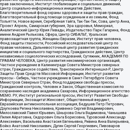
прав заключенных, Институт глобализации и социальных движений,
Центр социально-информационных инициатив Действие,
Благотворительный фонд охраны здоровья и защиты прав граждан,
Благотворительный фонд помощи осужденным и их семьям, Фонд
Тольятти, Новое время, Серебряная тайга, Так-Так-Так, Сова, центр Анна,
Проект Апрель, Самарская губерния, Эра здоровья, Мемориал,
Аналитический Центр Юрия Левады, Издательство Парк Гагарина, Фонд
имени Андрея Рылькова, Сфера, Центр СИБАЛЬТ, Уральская
правозащитная группа, Женщины Евразии, Институт прав человека,
Фонд защиты гласности, Российский исследовательский центр по
правам человека, Дальневосточный центр развития гражданских
инициатив и социального партнерства, Гражданское действие, Центр
независимых социологических исследований, Сутяжник, АКАДЕМИЯ ПО
ПРАВАМ ЧЕЛОВЕКА, Центр развития некоммерческих организаций,
Частное учреждение в Калининграде Совета Министров северных
стран, Гражданское содействие, Трансперенси Интернешнл-Р, Центр
Защиты Прав Средств Массовой Информации, Институт развития
прессы - Сибирь, Частное учреждение в Санкт-Петербурге Совета
Министров Северных Стран, Фонд поддержки свободы прессы,
Гражданский контроль, Человек и Закон, Общественная комиссия по
сохранению наследия академика Сахарова, Информационное агентство
МЕМО. РУ, Институт региональной прессы, Институт Развития Свободы
Информации, Экозащита!-Женсовет, Общественный вердикт,
Евразийская антимонопольная ассоциация, Бедушев Петр Петрович,
Дзугкоева Регина Николаевна, Кривенко Сергей Владимирович,
Милославский Павел Юрьевич, Шнырова Ольга Вадимовна, Чанышева
Лилия Айратовна, Сидорович Ольга Борисовна, Туровский Александр
Алексеевич, Васильева Анастасия Евгеньевна, Ривина Анна Валерьевна,
Бойко Анатолий Николаевич, Дугин Сергей Георгиевич, Пивоваров