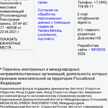
связи
Телефон: +7 (495)
технологий и
718-84-11
массовых
Согласие на
коммуникаций
обработку
E-mail:
(Роскомнадзор).
персональных
info@seversk-
Реестровая
данных с помощью
digest.ru
запись ЭЛ № ФС
сервисов
77 –80938 от
И.О. главного
Yandex.Metrika,
23.04.2021 г.
редактора
LiveInternet,
Дорохова Н.В.
top.mail.ru
ПОКАЗАТЬ
БАННЕРНЫЕ
Разработчик
МЕСТА
сайта –
INFOROS
2026
* Перечень иностранных и международных
неправительственных организаций, деятельность которых
признана нежелательной на территории Российской
Федерации:
Национальный фонд в поддержку демократии, Институт Открытое
Общество Фонд Содействия, Фонд Открытое общество, Американо-
российский фонд по экономическому и правовому развитию,
Национальный Демократический Институт Международных Отношений,
MEDIA DEVELOPMENT INVESTMENT FUND, Международный
Республиканский Институт, Открытая Россия, Институт современной