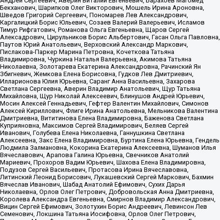
Андрей Сергеевич, Аверин Виталий Евгеньевич, Барахоев Магомед
Бекханович, Шарипков Олег Викторович, Мошель Ирина Ароновна,
Шведов Григорий Сергеевич, Пономарев Лев Александрович,
Каргалицкий Борис Юльевич, Созаев Валерий Валерьевич, Исламов
Тимур Рифгатович, Романова Ольга Евгеньевна, Щаров Сергей
Алексадрович, Цирульников Борис Альбертович, Гасан Ольга Павловна,
Паутов Юрий Анатольевич, Верховский Александр Маркович,
Пислакова-Паркер Марина Петровна, Кочеткова Татьяна
Владимировна, Чуркина Наталья Валерьевна, Акимова Татьяна
Николаевна, Золотарева Екатерина Александровна, Рачинский Ян
Збигневич, Жемкова Елена Борисовна, Гудков Лев Дмитриевич,
Илларионова Юлия Юрьевна, Саранг Анна Васильевна, Захарова
Светлана Сергеевна, Аверин Владимир Анатольевич, Щур Татьяна
Михайловна, Щур Николай Алексеевич, Блинушов Андрей Юрьевич,
Мосин Алексей Геннадьевич, Гефтер Валентин Михайлович, Симонов
Алексей Кириллович, Флиге Ирина Анатольевна, Мельникова Валентина
Дмитриевна, Вититинова Елена Владимировна, Баженова Светлана
Куприяновна, Максимов Сергей Владимирович, Беляев Сергей
Иванович, Голубева Елена Николаевна, Ганнушкина Светлана
Алексеевна, Закс Елена Владимировна, Буртина Елена Юрьевна, Гендель
Людмила Залмановна, Кокорина Екатерина Алексеевна, Шуманов Илья
Вячеславович, Арапова Галина Юрьевна, Свечников Анатолий
Мариевич, Прохоров Вадим Юрьевич, Шахова Елена Владимировна,
Подузов Сергей Васильевич, Протасова Ирина Вячеславовна,
Литинский Леонид Борисович, Лукашевский Сергей Маркович, Бахмин
Вячеслав Иванович, Шабад Анатолий Ефимович, Сухих Дарья
Николаевна, Орлов Олег Петрович, Добровольская Анна Дмитриевна,
Королева Александра Евгеньевна, Смирнов Владимир Александрович,
Вицин Сергей Ефимович, Золотухин Борис Андреевич, Левинсон Лев
Семенович, Локшина Татьяна Иосифовна, Орлов Олег Петрович,