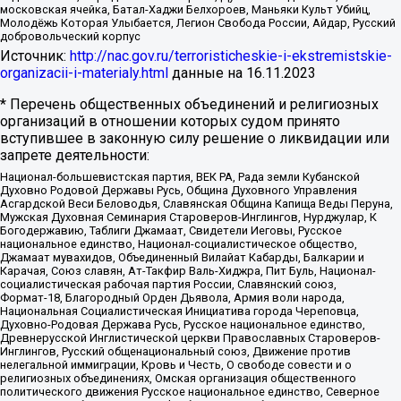
московская ячейка, Батал-Хаджи Белхороев, Маньяки Культ Убийц,
Молодёжь Которая Улыбается, Легион Свобода России, Айдар, Русский
добровольческий корпус
Источник:
http://nac.gov.ru/terroristicheskie-i-ekstremistskie-
organizacii-i-materialy.html
данные на
16.11.2023
* Перечень общественных объединений и религиозных
организаций в отношении которых судом принято
вступившее в законную силу решение о ликвидации или
запрете деятельности:
Национал-большевистская партия, ВЕК РА, Рада земли Кубанской
Духовно Родовой Державы Русь, Община Духовного Управления
Асгардской Веси Беловодья, Славянская Община Капища Веды Перуна,
Мужская Духовная Семинария Староверов-Инглингов, Нурджулар, К
Богодержавию, Таблиги Джамаат, Свидетели Иеговы, Русское
национальное единство, Национал-социалистическое общество,
Джамаат мувахидов, Объединенный Вилайат Кабарды, Балкарии и
Карачая, Союз славян, Ат-Такфир Валь-Хиджра, Пит Буль, Национал-
социалистическая рабочая партия России, Славянский союз,
Формат-18, Благородный Орден Дьявола, Армия воли народа,
Национальная Социалистическая Инициатива города Череповца,
Духовно-Родовая Держава Русь, Русское национальное единство,
Древнерусской Инглистической церкви Православных Староверов-
Инглингов, Русский общенациональный союз, Движение против
нелегальной иммиграции, Кровь и Честь, О свободе совести и о
религиозных объединениях, Омская организация общественного
политического движения Русское национальное единство, Северное