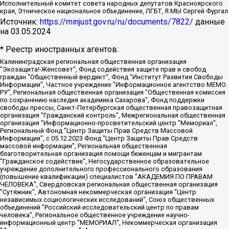
Исполнительный комитет совета народных депутатов Красноярского
края, Этническое национальное объединение, ЛГБТ, Я.МЫ Сергей Фургал
Источник:
https://minjust.gov.ru/ru/documents/7822/
данные
на
03.05.2024
* Реестр иностранных агентов:
Калининградская региональная общественная организация "Экозащита!-Женсовет", Фонд содействия защите прав и свобод граждан "Общественный вердикт", Фонд "Институт Развития Свободы Информации", Частное учреждение "Информационное агентство МЕМО. РУ", Региональная общественная организация "Общественная комиссия по сохранению наследия академика Сахарова", Фонд поддержки свободы прессы, Санкт-Петербургская общественная правозащитная организация "Гражданский контроль", Межрегиональная общественная организация "Информационно-просветительский центр "Мемориал", Региональный Фонд "Центр Защиты Прав Средств Массовой Информации", с 05.12.2023 Фонд "Центр Защиты Прав Средств массовой информации", Региональная общественная благотворительная организация помощи беженцам и мигрантам "Гражданское содействие", Негосударственное образовательное учреждение дополнительного профессионального образования (повышение квалификации) специалистов "АКАДЕМИЯ ПО ПРАВАМ ЧЕЛОВЕКА", Свердловская региональная общественная организация "Сутяжник", Автономная некоммерческая организация "Центр независимых социологических исследований", Союз общественных объединений "Российский исследовательский центр по правам человека", Региональное общественное учреждение научно-информационный центр "МЕМОРИАЛ", Некоммерческая организация "Фонд защиты гласности", Автономная некоммерческая организация "Институт прав человека", Городская общественная организация "Екатеринбургское общество "МЕМОРИАЛ", Городская общественная организация "Рязанское историко-просветительское и правозащитное общество "Мемориал" (Рязанский Мемориал), Челябинский региональный орган общественной самодеятельности – женское общественное объединение "Женщины Евразии", Челябинский региональный орган общественной самодеятельности "Уральская правозащитная группа", Фонд содействия защите здоровья и социальной справедливости имени Андрея Рылькова, Автономная Некоммерческая Организация "Аналитический Центр Юрия Левады", Автономная некоммерческая организация социальной поддержки населения "Проект Апрель", Региональная общественная организация помощи женщинам и детям, находящимся в кризисной ситуации "Информационно-методический центр "Анна", Фонд содействия развитию массовых коммуникаций и правовому просвещению "Так-так-Так", Фонд содействия устойчивому развитию "Серебряная тайга", Свердловский региональный общественный фонд социальных проектов "Новое время", "Idel.Реалии", Кавказ.Реалии, Крым.Реалии, Телеканал Настоящее Время, Татаро-башкирская служба Радио Свобода (Azatliq Radiosi), Радио Свободная Европа/Радио Свобода (PCE/PC), "Сибирь.Реалии", "Фактограф", Благотворительный фонд помощи осужденным и их семьям, Автономная некоммерческая организация "Институт глобализации и социальных движений", Фонд "В защиту прав заключенных", Частное учреждение "Центр поддержки и содействия развитию средств массовой информации", Пензенский региональный общественный благотворительный фонд "Гражданский союз", "Север.Реалии", Некоммерческая организация Фонд "Правовая инициатива", Общество с ограниченной ответственностью "Радио Свободная Европа/Радио Свобода", Чешское информационное агентство "MEDIUM-ORIENT", Красноярская региональная общественная организация "Мы против СПИДа", Камалягин Денис Николаевич, Маркелов Сергей Евгеньевич, Пономарев Лев Александрович, Савицкая Людмила Алексеевна, Автономная некоммерческая организация "Центр по работе с проблемой насилия "НАСИЛИЮ.НЕТ", Межрегиональный профессиональный союз работников здравоохранения "Альянс врачей", Юридическое лицо, зарегистрированное в Латвийской Республике, SIA "Medusa Project" (регистрационный номер 40103797863, дата регистрации 10.06.2014), Некоммерческая организация "Фонд по борьбе с коррупцией", Автономная некоммерческая организация "Институт права и публичной политики", Баданин Роман Сергеевич, Гликин Максим Александрович, Железнова Мария Михайловна, Лукьянова Юлия Сергеевна, Маетная Елизавета Витальевна, Маняхин Петр Борисович, Чуракова Ольга Владимировна, Ярош Юлия Петровна, Юридическое лицо "The Insider SIA", зарегистрированное в Риге, Латвийская Республика (дата регистрации 26.06.2015), являющееся администратором доменного имени интернет-издания "The Insider SIA", https://theins.ru, Постернак Алексей Евгеньевич, Рубин Михаил Аркадьевич, Анин Роман Александрович, Юридическое лицо Istories fonds, зарегистрированное в Латвийской Республике (регистрационный номер 50008295751, дата регистрации 24.02.2020), Великовский Дмитрий Александрович, Долинина Ирина Николаевна, Мароховская Алеся Алексеевна, Шлейнов Роман Юрьевич, Шмагун Олеся Валентиновна, Общество с ограниченной ответственностью "Альтаир 2021", Общество с ограниченной ответственностью "Вега 2021", Общество с ограниченной ответственностью "Главный редактор 2021", Общество с ограниченной ответственностью "Ромашки монолит", Важенков Артем Валерьевич, Ивановская областная общественная организация "Центр гендерных исследований", Гурман Юрий Альбертович, Медиапроект "ОВД-Инфо", Егоров Владимир Владимирович, Жилинский Владимир Александрович, Общество с ограниченной ответственностью "ЗП", Иванова София Юрьевна, Карезина Инна Павловна, Кильтау Екатерина Викторовна, Петров Алексей Викторович, Пискунов Сергей Евгеньевич, Смирнов Сергей Сергеевич, Тихонов Михаил Сергеевич, Общество с ограниченной ответственностью "ЖУРНАЛИСТ-ИНОСТРАННЫЙ АГЕНТ", Арапова Галина Юрьевна, Вольтская Татьяна Анатольевна, Американская компания "Mason G.E.S. Anonymous Foundation" (США), являющаяся владельцем интернет-издания https://mnews.world/, Компания "Stichting Bellingcat", зарегистрированная в Нидерландах (дата регистрации 11.07.2018), Захаров Андрей Вячеславович, Клепиковская Екатерина Дмитриевна, Общество с ограниченной ответственностью "МЕМО", Перл Роман Александрович, Симонов Евгений Алексеевич, Соловьева Елена Анатольевна, Сотников Даниил Владимирович, Сурначева Елизавета Дмитриевна, Автономная некоммерческая организация по защите прав человека и информированию населения "Якутия – Наше Мнение", Общество с ограниченной ответственностью "Москоу диджитал медиа", с 26.01.2023 Общество с ограниченной ответственностью "Чайка Белые сады", Ветошкина Валерия Валерьевна, Заговора Максим Александрович, Межрегиональное общественное движение "Российская ЛГБТ - сеть", Оленичев Максим Владимирович, Павлов Иван Юрьевич, Скворцова Елена Сергеевна, Общество с ограниченной ответственностью "Как бы инагент", Кочетков Игорь Викторович, Общество с ограниченной ответственностью "Честные выборы", Еланчик Олег Александрович, Общество с ограниченной ответственностью "Нобелевский призыв", Гималова Регина Эмилевна, Григорьев Андрей Валерьевич, Григорьева Алина Александровна, Ассоциация по содействию защите прав призывников, альтернативнослужащих и военнослужащих "Правозащитная группа "Гражданин.Армия.Право", Хисамова Регина Фаритовна, Автономная некоммерческая организация по реализации социально-правовых программ "Лилит", Дальневосточное общественное движение "Маяк", Санкт-Петербургская ЛГБТ-инициативная группа "Выход", Инициативная группа ЛГБТ+ "Реверс", Алексеев Андрей Викторович, Бекбулатова Таисия Львовна, Беляев Иван Михайлович, Владыкина Елена Сергеевна, Гельман Марат Александрович, Никульшина Вероника Юрьевна, Толоконникова Надежда Андреевна, Шендерович Виктор Анатольевич, Общество с ограниченной ответственностью "Данное сообщение", Общество с ограниченной ответственностью Издательский дом "Новая глава", Айнбиндер Александра Александровна, Московский комьюнити-центр для ЛГБТ+инициатив, Благотворительный фонд развития филантропии, Deutsche Welle (Германия, Kurt-Schumacher-Strasse 3, 53113 Bonn), Борзунова Мария Михайловна, Воробьев Виктор Викторович, Голубева Анна Львовна, Константинова Алла Михайловна, Малкова Ирина Владимировна, Мурадов Мурад Абдулгалимович, Осетинская Елизавета Николаевна, Понасенков Евгений Николаевич, Ганапольский Матвей Юрьевич, Киселев Евгений Алексеевич, Борухович Ирина Григорьевна, Дремин Иван Тимофеевич, Дубровский Дмитрий Викторович, Красноярская региональная общественная организация поддержки и развития альтернативных образовательных технологий и межкультурных коммуникаций "ИНТЕРРА", Маяковская Екатерина Алексеевна, Фейгин Марк Захарович, Филимонов Андрей Викторович, Дзугкоева Регина Николаевна, Доброхотов Роман Александрович, Дудь Юрий Александрович, Елкин Сергей Владимирович, Кругликов Кирилл Игоревич, Сабунаева Мария Леонидовна, Семенов Алексей Владимирович, Шаинян Карен Багратович, Шульман Екатерина Михайловна, Асафьев Артур Валерьевич, Вахштайн Виктор Семенович, Венедиктов Алексей Алексеевич, Лушникова Екатерина Евгеньевна, Волков Леонид Михайлович, Невзоров Александр Глебович, Пархоменко Сергей Борисович, Сироткин Ярослав Николаевич, Кара-Мурза Владимир Владимирович, Баранова Наталья Владимировна, Гозман Леонид Яковлевич, Кагарлицкий Борис Юльевич, Климарев Михаил Валерьевич, Милов Владимир Станиславович, Автономная некоммерческая организация Краснодарский центр современного искусства "Типография", Моргенштерн Алишер Тагирович, Соболь Любовь Эдуардовна, Общество с ограниченной ответственностью "ЛИЗА НОРМ", Каспаров Гарри Кимович, Ходорковский Михаил Борисович, Общество с ограниченной ответственностью "Апрельские тезисы", Данилович Ирина Брониславовна, Кашин Олег Владимирович, Петров Николай Владимирович, Пивоваров Алексей Владимирович, Соколов Михаил Владимирович, Цветкова Юлия Владимировна, Чичваркин Евгений Александрович, Комитет против пыток/Команда против пыток, Общество с ограниченной ответственностью "Первый научный", Общество с ограниченной ответственностью "Вертолет и ко", Белоцерковская Вероника Борисовна, Кац Максим Евгеньевич, Лазарева Татьяна Юрьевна, Шаведдинов Руслан Табризович, Яшин Илья Валерьевич, Общество с ограниченной ответственностью "Иноагент ААВ", Алешковский Дмитрий Петрович, Альбац Евгения Марковна, Быков Дмитрий Львович, Галямина Юлия Евгеньевна, Лойко Сергей Леонидович, Мартынов Кирилл Константинович, Медведев Сергей Александрович, Крашенинников Федор Геннадиевич, Гордеева Катерина Вл