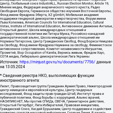
Центр, Глобальный союз IndustriALL, Russian Election Monitor, Article 19,
Мнение медиа, Федерация анархического черного креста, Радио
Свободная Европа, Германское общество изучения Восточной Европы,
Фонд имени Фридриха Эберта, XZ gGmbH, Мобильная академия
поддержки гендерной демократии и миротворчества, Форум имени
Льва Копелева, American Councils for International Education, Cultural
Vistas, Institute of International Education, Антивоенное движение Антальи,
Открытый диалог, Школа международных отношений и
государственной политики им Питера Мунка, Российско-канадский
демократический альянс, Школа международных отношений им
Нормана Патерсона, Центр Гражданских Свобод, Фонд Бориса Немцова
за Свободу, Фонд имени Фридриха Науманна за свободу, Феминистское
антивоенное сопротивление, Комитет независимости Ингушетии,
Прометей, Stop Occupation of Karelia, Вернись живым, Фридом Хаус,
СОТА медиа, Либерально-демократическая Лига Украины
Источник:
https://minjust.gov.ru/ru/documents/7756/
данные
на
13.05.2024
* Сведения реестра НКО, выполняющих функции
иностранного агента:
Лилит, Правозащитная группа Гражданин.Армия.Право, Нижегородский
центр немецкой и европейской культуры, Центр гендерных
исследований, Фонд защиты прав граждан Штаб, Институт права и
публичной политики, Фонд борьбы с коррупцией, Альянс врачей,
НАСИЛИЮ.НЕТ, Мы против СПИДа, СВЕЧА, Гуманитарное действие,
Открытый Петербург, Лига Избирателей, Правовая инициатива,
Гражданский Союз, Хасдей Ерушалаим, Центр поддержки и содействия
развитию средств массовой информации, Горячая Линия, В защиту