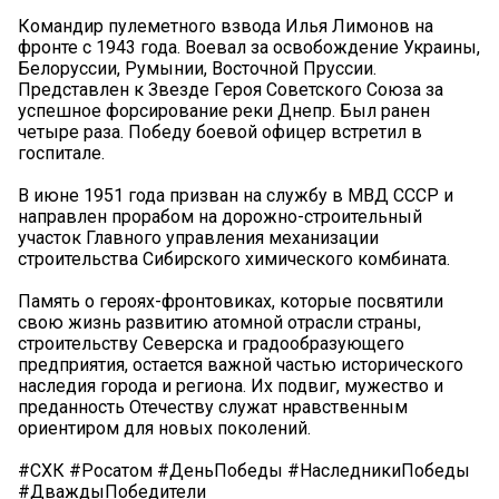
Командир пулеметного взвода Илья Лимонов на
фронте с 1943 года. Воевал за освобождение Украины,
Белоруссии, Румынии, Восточной Пруссии.
Представлен к Звезде Героя Советского Союза за
успешное форсирование реки Днепр. Был ранен
четыре раза. Победу боевой офицер встретил в
госпитале.
В июне 1951 года призван на службу в МВД СССР и
направлен прорабом на дорожно-строительный
участок Главного управления механизации
строительства Сибирского химического комбината.
Память о героях-фронтовиках, которые посвятили
свою жизнь развитию атомной отрасли страны,
строительству Северска и градообразующего
предприятия, остается важной частью исторического
наследия города и региона. Их подвиг, мужество и
преданность Отечеству служат нравственным
ориентиром для новых поколений.
#СХК #Росатом #ДеньПобеды #НаследникиПобеды
#ДваждыПобедители