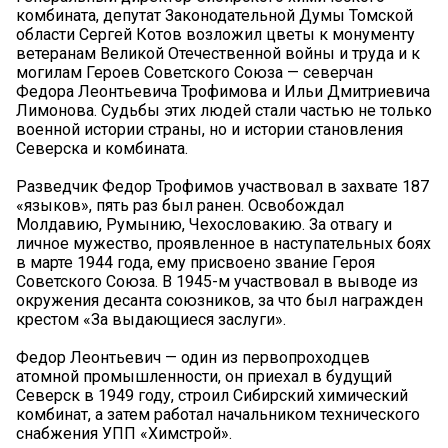
комбината, депутат Законодательной Думы Томской
области Сергей Котов возложил цветы к монументу
ветеранам Великой Отечественной войны и труда и к
могилам Героев Советского Союза — северчан
Федора Леонтьевича Трофимова и Ильи Дмитриевича
Лимонова. Судьбы этих людей стали частью не только
военной истории страны, но и истории становления
Северска и комбината.
Разведчик Федор Трофимов участвовал в захвате 187
«языков», пять раз был ранен. Освобождал
Молдавию, Румынию, Чехословакию. За отвагу и
личное мужество, проявленное в наступательных боях
в марте 1944 года, ему присвоено звание Героя
Советского Союза. В 1945-м участвовал в выводе из
окружения десанта союзников, за что был награжден
крестом «За выдающиеся заслуги». ️
Федор Леонтьевич — один из первопроходцев
атомной промышленности, он приехал в будущий
Северск в 1949 году, строил Сибирский химический
комбинат, а затем работал начальником технического
снабжения УПП «Химстрой».