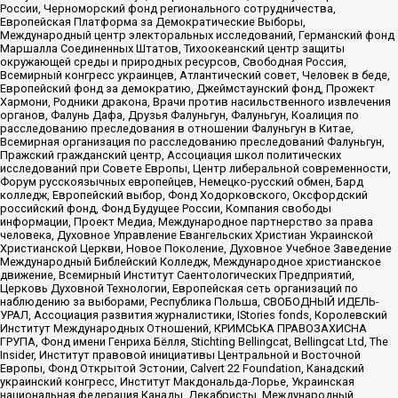
России, Черноморский фонд регионального сотрудничества,
Европейская Платформа за Демократические Выборы,
Международный центр электоральных исследований, Германский фонд
Маршалла Соединенных Штатов, Тихоокеанский центр защиты
окружающей среды и природных ресурсов, Свободная Россия,
Всемирный конгресс украинцев, Атлантический совет, Человек в беде,
Европейский фонд за демократию, Джеймстаунский фонд, Прожект
Хармони, Родники дракона, Врачи против насильственного извлечения
органов, Фалунь Дафа, Друзья Фалуньгун, Фалуньгун, Коалиция по
расследованию преследования в отношении Фалуньгун в Китае,
Всемирная организация по расследованию преследований Фалуньгун,
Пражский гражданский центр, Ассоциация школ политических
исследований при Совете Европы, Центр либеральной современности,
Форум русскоязычных европейцев, Немецко-русский обмен, Бард
колледж, Европейский выбор, Фонд Ходорковского, Оксфордский
российский фонд, Фонд Будущее России, Компания свободы
информации, Проект Медиа, Международное партнерство за права
человека, Духовное Управление Евангельских Христиан Украинской
Христианской Церкви, Новое Поколение, Духовное Учебное Заведение
Международный Библейский Колледж, Международное христианское
движение, Всемирный Институт Саентологических Предприятий,
Церковь Духовной Технологии, Европейская сеть организаций по
наблюдению за выборами, Республика Польша, СВОБОДНЫЙ ИДЕЛЬ-
УРАЛ, Ассоциация развития журналистики, IStories fonds, Королевский
Институт Международных Отношений, КРИМСЬКА ПРАВОЗАХИСНА
ГРУПА, Фонд имени Генриха Бёлля, Stichting Bellingcat, Bellingcat Ltd, The
Insider, Институт правовой инициативы Центральной и Восточной
Европы, Фонд Открытой Эстонии, Calvert 22 Foundation, Канадский
украинский конгресс, Институт Макдональда-Лорье, Украинская
национальная федерация Канады, Декабристы, Международный