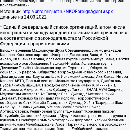
Полякова Мара Федоровна, Резник Генри Маркович, Захаров Герман
Константинович
Источник:
http://unro.minjust.ru/NKOForeignAgent.aspx
данные на
24.03.2022
* Единый федеральный список организаций, в том числе
иностранных и международных организаций, признанных
в соответствии с законодательством Российской
Федерации террористическими:
Высший военный Маджлисуль Шура Объединенных сил моджахедов
Кавказа, Конгресс народов Ичкерии и Дагестана, База, Асбат аль-
Ансар, Священная война, Исламская группа, Братья-мусульмане, Партия
исламского освобождения, Лашкар-И-Тайба, Исламская группа,
Движение Талибан, Исламская партия Туркестана, Общество
социальных реформ, Общество возрождения исламского наследия,
Дом двух святых, Джунд аш-Шам, Исламский джихад, Аль-Каида, Имарат
Кавказ, АБТО, Правый сектор, Исламское государство, Джабха аль-
Нусра ли-Ахль аш-Шам, Народное ополчение имени К. Минина и Д.
Пожарского, Аджр от Аллаха Субхану уа Тагьаля SHAM, АУМ Синрике,
Муджахеды джамаата Ат-Тавхида Валь-Джихад, Чистопольский
Джамаат, Рохнамо ба суи давлати исломи, Террористическое
сообщество Сеть, Катиба Таухид валь-Джихад, Хайят Тахрир аш-Шам,
Ахлю Сунна Валь Джамаа, National Socialism/White Power,
Артподготовка, Религиозная группа “Джамаат “Красный пахарь”,
Колумбайн, Хатлонский джамаат, Мусульманская религиозная группа п.
Кушкуль г. Оренбург, Крымско-татарский добровольческий батальон
имени Номана Челебиджихана, Азов, Партия исламского возрождения
Таджикистана, Народная самооборона, Дуббайский джамаат,