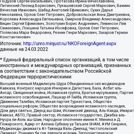
Подузов Сергей Васильевич, Протасова Ирина Вячеславовна,
Литинский Леонид Борисович, Лукашевский Сергей Маркович, Бахмин
Вячеслав Иванович, Шабад Анатолий Ефимович, Сухих Дарья
Николаевна, Орлов Олег Петрович, Добровольская Анна Дмитриевна,
Королева Александра Евгеньевна, Смирнов Владимир Александрович,
Вицин Сергей Ефимович, Золотухин Борис Андреевич, Левинсон Лев
Семенович, Локшина Татьяна Иосифовна, Орлов Олег Петрович,
Полякова Мара Федоровна, Резник Генри Маркович, Захаров Герман
Константинович
Источник:
http://unro.minjust.ru/NKOForeignAgent.aspx
данные на
24.03.2022
* Единый федеральный список организаций, в том числе
иностранных и международных организаций, признанных
в соответствии с законодательством Российской
Федерации террористическими:
Высший военный Маджлисуль Шура Объединенных сил моджахедов
Кавказа, Конгресс народов Ичкерии и Дагестана, База, Асбат аль-
Ансар, Священная война, Исламская группа, Братья-мусульмане, Партия
исламского освобождения, Лашкар-И-Тайба, Исламская группа,
Движение Талибан, Исламская партия Туркестана, Общество
социальных реформ, Общество возрождения исламского наследия,
Дом двух святых, Джунд аш-Шам, Исламский джихад, Аль-Каида, Имарат
Кавказ, АБТО, Правый сектор, Исламское государство, Джабха аль-
Нусра ли-Ахль аш-Шам, Народное ополчение имени К. Минина и Д.
Пожарского, Аджр от Аллаха Субхану уа Тагьаля SHAM, АУМ Синрике,
Муджахеды джамаата Ат-Тавхида Валь-Джихад, Чистопольский
Джамаат, Рохнамо ба суи давлати исломи, Террористическое