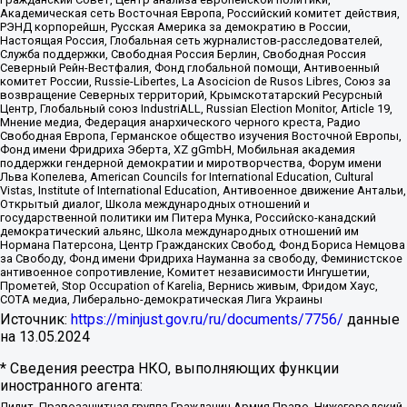
Академическая сеть Восточная Европа, Российский комитет действия,
РЭНД корпорейшн, Русская Америка за демократию в России,
Настоящая Россия, Глобальная сеть журналистов-расследователей,
Служба поддержки, Свободная Россия Берлин, Свободная Россия
Северный Рейн-Вестфалия, Фонд глобальной помощи, Антивоенный
комитет России, Russie-Libertes, La Asocicion de Rusos Libres, Союз за
возвращение Северных территорий, Крымскотатарский Ресурсный
Центр, Глобальный союз IndustriALL, Russian Election Monitor, Article 19,
Мнение медиа, Федерация анархического черного креста, Радио
Свободная Европа, Германское общество изучения Восточной Европы,
Фонд имени Фридриха Эберта, XZ gGmbH, Мобильная академия
поддержки гендерной демократии и миротворчества, Форум имени
Льва Копелева, American Councils for International Education, Cultural
Vistas, Institute of International Education, Антивоенное движение Антальи,
Открытый диалог, Школа международных отношений и
государственной политики им Питера Мунка, Российско-канадский
демократический альянс, Школа международных отношений им
Нормана Патерсона, Центр Гражданских Свобод, Фонд Бориса Немцова
за Свободу, Фонд имени Фридриха Науманна за свободу, Феминистское
антивоенное сопротивление, Комитет независимости Ингушетии,
Прометей, Stop Occupation of Karelia, Вернись живым, Фридом Хаус,
СОТА медиа, Либерально-демократическая Лига Украины
Источник:
https://minjust.gov.ru/ru/documents/7756/
данные
на
13.05.2024
* Сведения реестра НКО, выполняющих функции
иностранного агента:
Лилит, Правозащитная группа Гражданин.Армия.Право, Нижегородский