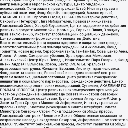
центр немецкой и европейской культуры, Центр гендерных
исследований, Фонд защиты прав граждан Штаб, Институт права и
публичной политики, Фонд борьбы с коррупцией, Альянс врачей,
НАСИЛИЮ.НЕТ, Мы против СПИДа, СВЕЧА, Гуманитарное действие,
Открытый Петербург, Лига Избирателей, Правовая инициатива,
Гражданский Союз, Хасдей Ерушалаим, Центр поддержки и содействия
развитию средств массовой информации, Горячая Линия, В защиту
прав заключенных, Институт глобализации и социальных движений,
Центр социально-информационных инициатив Действие,
Благотворительный фонд охраны здоровья и защиты прав граждан,
Благотворительный фонд помощи осужденным и их семьям, Фонд
Тольятти, Новое время, Серебряная тайга, Так-Так-Так, Сова, центр Анна,
Проект Апрель, Самарская губерния, Эра здоровья, Мемориал,
Аналитический Центр Юрия Левады, Издательство Парк Гагарина, Фонд
имени Андрея Рылькова, Сфера, Центр СИБАЛЬТ, Уральская
правозащитная группа, Женщины Евразии, Институт прав человека,
Фонд защиты гласности, Российский исследовательский центр по
правам человека, Дальневосточный центр развития гражданских
инициатив и социального партнерства, Гражданское действие, Центр
независимых социологических исследований, Сутяжник, АКАДЕМИЯ ПО
ПРАВАМ ЧЕЛОВЕКА, Центр развития некоммерческих организаций,
Частное учреждение в Калининграде Совета Министров северных
стран, Гражданское содействие, Трансперенси Интернешнл-Р, Центр
Защиты Прав Средств Массовой Информации, Институт развития
прессы - Сибирь, Частное учреждение в Санкт-Петербурге Совета
Министров Северных Стран, Фонд поддержки свободы прессы,
Гражданский контроль, Человек и Закон, Общественная комиссия по
сохранению наследия академика Сахарова, Информационное агентство
МЕМО. РУ, Институт региональной прессы, Институт Развития Свободы