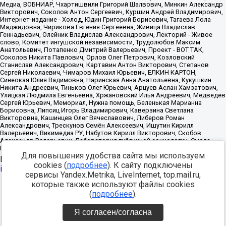
Для повышения удобства сайта мы используем
Источник:
https://minjust.gov.ru/uploaded/files/reestr-
cookies (
подробнее
). К сайту подключены
inostrannyih-agentov-22-03-2024.pdf
данные на
22.03.2024
сервисы Yandex.Metrika, LiveInternet, top.mail.ru,
которые также используют файлы cookies
Разработка -
(
подробнее
).
Я согласен/согласна