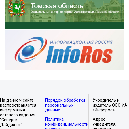
На данном сайте
Порядок обработки
Учредитель и
распространяется
персональных
издатель ООО ИА
информация
данных
«Инфорос».
сетевого издания
Политика
Адрес
"Северск-
конфиденциальности
учредителя,
Дайджест".