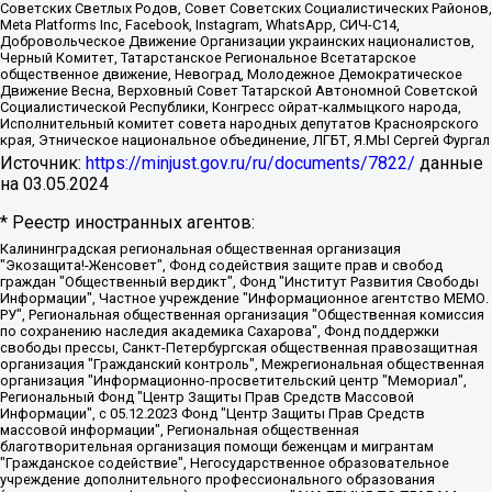
Советских Светлых Родов, Совет Советских Социалистических Районов,
Meta Platforms Inc, Facebook, Instagram, WhatsApp, СИЧ-С14,
Добровольческое Движение Организации украинских националистов,
Черный Комитет, Татарстанское Региональное Всетатарское
общественное движение, Невоград, Молодежное Демократическое
Движение Весна, Верховный Совет Татарской Автономной Советской
Социалистической Республики, Конгресс ойрат-калмыцкого народа,
Исполнительный комитет совета народных депутатов Красноярского
края, Этническое национальное объединение, ЛГБТ, Я.МЫ Сергей Фургал
Источник:
https://minjust.gov.ru/ru/documents/7822/
данные
на
03.05.2024
* Реестр иностранных агентов:
Калининградская региональная общественная организация "Экозащита!-Женсовет", Фонд содействия защите прав и свобод граждан "Общественный вердикт", Фонд "Институт Развития Свободы Информации", Частное учреждение "Информационное агентство МЕМО. РУ", Региональная общественная организация "Общественная комиссия по сохранению наследия академика Сахарова", Фонд поддержки свободы прессы, Санкт-Петербургская общественная правозащитная организация "Гражданский контроль", Межрегиональная общественная организация "Информационно-просветительский центр "Мемориал", Региональный Фонд "Центр Защиты Прав Средств Массовой Информации", с 05.12.2023 Фонд "Центр Защиты Прав Средств массовой информации", Региональная общественная благотворительная организация помощи беженцам и мигрантам "Гражданское содействие", Негосударственное образовательное учреждение дополнительного профессионального образования (повышение квалификации) специалистов "АКАДЕМИЯ ПО ПРАВАМ ЧЕЛОВЕКА", Свердловская региональная общественная организация "Сутяжник", Автономная некоммерческая организация "Центр независимых социологических исследований", Союз общественных объединений "Российский исследовательский центр по правам человека", Региональное общественное учреждение научно-информационный центр "МЕМОРИАЛ", Некоммерческая организация "Фонд защиты гласности", Автономная некоммерческая организация "Институт прав человека", Городская общественная организация "Екатеринбургское общество "МЕМОРИАЛ", Городская общественная организация "Рязанское историко-просветительское и правозащитное общество "Мемориал" (Рязанский Мемориал), Челябинский региональный орган общественной самодеятельности – женское общественное объединение "Женщины Евразии", Челябинский региональный орган общественной самодеятельности "Уральская правозащитная группа", Фонд содействия защите здоровья и социальной справедливости имени Андрея Рылькова, Автономная Некоммерческая Организация "Аналитический Центр Юрия Левады", Автономная некоммерческая организация социальной поддержки населения "Проект Апрель", Региональная общественная организация помощи женщинам и детям, находящимся в кризисной ситуации "Информационно-методический центр "Анна", Фонд содействия развитию массовых коммуникаций и правовому просвещению "Так-так-Так", Фонд содействия устойчивому развитию "Серебряная тайга", Свердловский региональный общественный фонд социальных проектов "Новое время", "Idel.Реалии", Кавказ.Реалии, Крым.Реалии, Телеканал Настоящее Время, Татаро-башкирская служба Радио Свобода (Azatliq Radiosi), Радио Свободная Европа/Радио Свобода (PCE/PC), "Сибирь.Реалии", "Фактограф", Благотворительный фонд помощи осужденным и их семьям, Автономная некоммерческая организация "Институт глобализации и социальных движений", Фонд "В защиту прав заключенных", Частное учреждение "Центр поддержки и содействия развитию средств массовой информации", Пензенский региональный общественный благотворительный фонд "Гражданский союз", "Север.Реалии", Некоммерческая организация Фонд "Правовая инициатива", Общество с ограниченной ответственностью "Радио Свободная Европа/Радио Свобода", Чешское информационное агентство "MEDIUM-ORIENT", Красноярская региональная общественная организация "Мы против СПИДа", Камалягин Денис Николаевич, Маркелов Сергей Евгеньевич, Пономарев Лев Александрович, Савицкая Людмила Алексеевна, Автономная некоммерческая организация "Центр по работе с проблемой насилия "НАСИЛИЮ.НЕТ", Межрегиональный профессиональный союз работников здравоохранения "Альянс врачей", Юридическое лицо, зарегистрированное в Латвийской Республике, SIA "Medusa Project" (регистрационный номер 40103797863, дата регистрации 10.06.2014), Некоммерческая организация "Фонд по борьбе с коррупцией", Автономная некоммерческая организация "Институт права и публичной политики", Баданин Роман Сергеевич, Гликин Максим Александрович, Железнова Мария Михайловна, Лукьянова Юлия Сергеевна, Маетная Елизавета Витальевна, Маняхин Петр Борисович, Чуракова Ольга Владимировна, Ярош Юлия Петровна, Юридическое лицо "The Insider SIA", зарегистрированное в Риге, Латвийская Республика (дата регистрации 26.06.2015), являющееся администратором доменного имени интернет-издания "The Insider SIA", https://theins.ru, Постернак Алексей Евгеньевич, Рубин Михаил Аркадьевич, Анин Роман Александрович, Юридическое лицо Istories fonds, зарегистрированное в Латвийской Республике (регистрационный номер 50008295751, дата регистрации 24.02.2020), Великовский Дмитрий Александрович, Долинина Ирина Николаевна, Мароховская Алеся Алексеевна, Шлейнов Роман Юрьевич, Шмагун Олеся Валентиновна, Общество с ограниченной ответственностью "Альтаир 2021", Общество с ограниченной ответственностью "Вега 2021", Общество с ограниченной ответственностью "Главный редактор 2021", Общество с ограниченной ответственностью "Ромашки монолит", Важенков Артем Валерьевич, Ивановская областная общественная организация "Центр гендерных исследований", Гурман Юрий Альбертович, Медиапроект "ОВД-Инфо", Егоров Владимир Владимирович, Жилинский Владимир Александрович, Общество с ограниченной ответственностью "ЗП", Иванова София Юрьевна, Карезина Инна Павловна, Кильтау Екатерина Викторовна, Петров Алексей Викторович, Пискунов Сергей Евгеньевич, Смирнов Сергей Сергеевич, Тихонов Михаил Сергеевич, Общество с ограниченной ответственностью "ЖУРНАЛИСТ-ИНОСТРАННЫЙ АГЕНТ", Арапова Галина Юрьевна, Вольтская Татьяна Анатольевна, Американская компания "Mason G.E.S. Anonymous Foundation" (США), являющаяся владельцем интернет-издания https://mnews.world/, Компания "Stichting Bellingcat", зарегистрированная в Нидерландах (дата регистрации 11.07.2018), Захаров Андрей Вячеславович, Клепиковская Екатерина Дмитриевна, Общество с ограниченной ответственностью "МЕМО", Перл Роман Александрович, Симонов Евгений Алексеевич, Соловьева Елена Анатольевна, Сотников Даниил Владимирович, Сурначева Елизавета Дмитриевна, Автономная некоммерческая организация по защите прав человека и информированию населения "Якутия – Наше Мнение", Общество с ограниченной ответственностью "Москоу диджитал медиа", с 26.01.2023 Общество с ограниченной ответственностью "Чайка Белые сады", Ветошкина Валерия Валерьевна, Заговора Максим Александрович, Межрегиональное общественное движение "Российская ЛГБТ - сеть", Оленичев Максим Владимирович, Павлов Иван Юрьевич, Скворцова Елена Сергеевна, Общество с ограниченной ответственностью "Как бы инагент", Кочетков Игорь Викторович, Общество с ограниченной ответственностью "Честные выборы", Еланчик Олег Александрович, Общество с ограниченной ответственностью "Нобелевский призыв", Гималова Регина Эмилевна, Григорьев Андрей Валерьевич, Григорьева Алина Александровна, Ассоциация по содействию защите прав призывников, альтернативнослужащих и военнослужащих "Правозащитная группа "Гражданин.Армия.Право", Хисамова Регина Фаритовна, Автономная некоммерческая организация по реализации социально-правовых программ "Лилит", Дальневосточное общественное движение "Маяк", Санкт-Петербургская ЛГБТ-инициативная группа "Выход", Инициативная группа ЛГБТ+ "Реверс", Алексеев Андрей Викторович, Бекбулатова Таисия Львовна, Беляев Иван Михайлович, Владыкина Елена Сергеевна, Гельман Марат Александрович, Никульшина Вероника Юрьевна, Толоконникова Надежда Андреевна, Шендерович Виктор Анатольевич, Общество с ограниченной ответственностью "Данное сообщение", Общество с ограниченной ответственностью Издательский дом "Новая глава", Айнбиндер Александра Александровна, Московский комьюнити-центр для ЛГБТ+инициатив, Благотворительный фонд развития филантропии, Deutsche Welle (Германия, Kurt-Schumacher-Strasse 3, 53113 Bonn), Борзунова Мария Михайловна, Воробьев Виктор Викторович, Голубева Анна Львовна, Константинова Алла Михайловна, Малкова Ирина Владимировна, Мурадов Мурад Абдулгалимович, Осетинская Елизавета Николаевна, Понасенков Евгений Николаевич, Ганапольский Матвей Юрьевич, Киселев Евгений Алексеевич, Борухович Ирина Григорьевна, Дремин Иван Тимофеевич, Дубровский Дмитрий Викторович, Красноярская региональная общественная организация поддержки и развития альтернативных образовательных технологий и межкультурных коммуникаций "ИНТЕРРА", Маяковская Екатерина Алексеевна, Фейгин Марк Захарович, Филимонов Андрей Викторович, Дзугкоева Регина Николаевна, Доброхотов Роман Александрович, Дудь Юрий Александрович, Елкин Сергей Владимирович, Кругликов Кирилл Игоревич, Сабунаева Мария Леонидовна, Семенов Алексей Владимирович, Шаинян Карен Багратович, Шульман Екатерина Михайловна, Асафьев Артур Валерьевич, Вахштайн Виктор Семенович, Венедиктов Алексей Алексеевич, Лушникова Екатерина Евгеньевна, Волков Леонид Михайлович, Невзоров Александр Глебович, Пархоменко Сергей Борисович, Сироткин Ярослав Николаевич, Кара-Мурза Владимир Владимирович, Баранова Наталья Владимировна, Гозман Леонид Яковлевич, Кагарлицкий Борис Юльевич, Климарев Михаил Валерьевич, Милов Владимир Станиславович, Автономная некоммерческая организация Краснодарский центр современного искусства "Типография", Моргенштерн Алишер Тагирович, Соболь Любовь Эдуардовна, Общество с ограниченной ответственностью "ЛИЗА НОРМ", Каспаров Гарри Кимович, Ходорковский Михаил Борисович, Общество с ограниченной ответственностью "Апрельские тезисы", Данилович Ирина Брониславовна, Кашин Олег Владимирович, Петров Николай Владимирович, Пивоваров Алексей Владимирович, Соколов Михаил Владимирович, Цветкова Юлия Владимировна, Чичваркин Евгений Александрович, Комитет против пыток/Команда против пыток, Общество с ограниченной ответственностью "Первый научный", Общество с ограниченной ответственностью "Вертолет и ко", Белоцерковская Вероника Борисовна, Кац Максим Евгеньевич, Лазарева Татьяна Юрьевна, Шаведдинов Руслан Табризович, Яшин Илья Валерьевич, Общество с ограниченной ответственностью "Иноагент ААВ", Алешковский Дмитрий Петрович, Альбац Евгения Марковна, Быков Дмитрий Львович, Галямина Юлия Евгеньевна, Лойко Сергей Леонидович, Мартынов Кирилл Константинович, Медведев Сергей Александрович, Крашенинников Федор Геннадиевич, Гордеева Катерина Вл