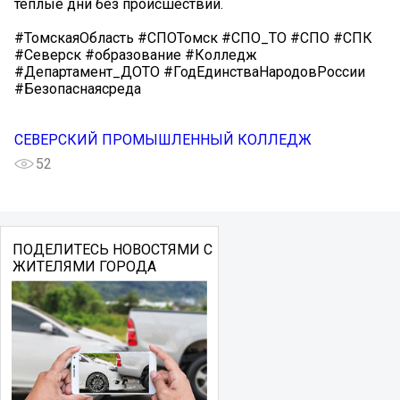
тёплые дни без происшествий.
#ТомскаяОбласть #СПОТомск #СПО_ТО #СПО #СПК
#Северск #образование #Колледж
#Департамент_ДОТО #ГодЕдинстваНародовРоссии
#Безопаснаясреда
СЕВЕРСКИЙ ПРОМЫШЛЕННЫЙ КОЛЛЕДЖ
52
ПОДЕЛИТЕСЬ НОВОСТЯМИ С
ЖИТЕЛЯМИ ГОРОДА