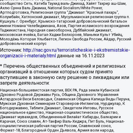
сообщество Сеть, Катиба Таухид валь-Джихад, Хайят Тахрир аш-Шам,
Ахлю Сунна Валь Джамаа, National Socialism/White Power,
Артподготовка, Религиозная группа “Джамаат “Красный пахарь”,
Колумбайн, Хатлонский джамаат, Мусульманская религиозная группа п.
Кушкуль г. Оренбург, Крымско-татарский добровольческий батальон
имени Номана Челебиджихана, Азов, Партия исламского возрождения
Таджикистана, Народная самооборона, Дуббайский джамаат,
московская ячейка, Батал-Хаджи Белхороев, Маньяки Культ Убийц,
Молодёжь Которая Улыбается, Легион Свобода России, Айдар, Русский
добровольческий корпус
Источник:
http://nac.gov.ru/terroristicheskie-i-ekstremistskie-
organizacii-i-materialy.html
данные на
16.11.2023
* Перечень общественных объединений и религиозных
организаций в отношении которых судом принято
вступившее в законную силу решение о ликвидации или
запрете деятельности:
Национал-большевистская партия, ВЕК РА, Рада земли Кубанской
Духовно Родовой Державы Русь, Община Духовного Управления
Асгардской Веси Беловодья, Славянская Община Капища Веды Перуна,
Мужская Духовная Семинария Староверов-Инглингов, Нурджулар, К
Богодержавию, Таблиги Джамаат, Свидетели Иеговы, Русское
национальное единство, Национал-социалистическое общество,
Джамаат мувахидов, Объединенный Вилайат Кабарды, Балкарии и
Карачая, Союз славян, Ат-Такфир Валь-Хиджра, Пит Буль, Национал-
социалистическая рабочая партия России, Славянский союз,
Формат-18, Благородный Орден Дьявола, Армия воли народа,