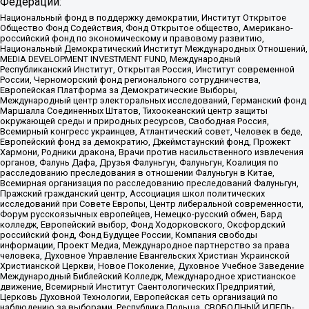
Федерации:
Национальный фонд в поддержку демократии, Институт Открытое
Общество Фонд Содействия, Фонд Открытое общество, Американо-
российский фонд по экономическому и правовому развитию,
Национальный Демократический Институт Международных Отношений,
MEDIA DEVELOPMENT INVESTMENT FUND, Международный
Республиканский Институт, Открытая Россия, Институт современной
России, Черноморский фонд регионального сотрудничества,
Европейская Платформа за Демократические Выборы,
Международный центр электоральных исследований, Германский фонд
Маршалла Соединенных Штатов, Тихоокеанский центр защиты
окружающей среды и природных ресурсов, Свободная Россия,
Всемирный конгресс украинцев, Атлантический совет, Человек в беде,
Европейский фонд за демократию, Джеймстаунский фонд, Прожект
Хармони, Родники дракона, Врачи против насильственного извлечения
органов, Фалунь Дафа, Друзья Фалуньгун, Фалуньгун, Коалиция по
расследованию преследования в отношении Фалуньгун в Китае,
Всемирная организация по расследованию преследований Фалуньгун,
Пражский гражданский центр, Ассоциация школ политических
исследований при Совете Европы, Центр либеральной современности,
Форум русскоязычных европейцев, Немецко-русский обмен, Бард
колледж, Европейский выбор, Фонд Ходорковского, Оксфордский
российский фонд, Фонд Будущее России, Компания свободы
информации, Проект Медиа, Международное партнерство за права
человека, Духовное Управление Евангельских Христиан Украинской
Христианской Церкви, Новое Поколение, Духовное Учебное Заведение
Международный Библейский Колледж, Международное христианское
движение, Всемирный Институт Саентологических Предприятий,
Церковь Духовной Технологии, Европейская сеть организаций по
наблюдению за выборами, Республика Польша, СВОБОДНЫЙ ИДЕЛЬ-