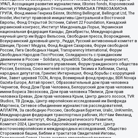
УРАЛ, Ассоциация развития журналистики, IStories fonds, Королевский
Институт Международных Отношений, КРИМСЬКА ПРАВОЗАХИСНА
ГРУПА, Фонд имени Генриха Бёлля, Stichting Bellingcat, Bellingcat Ltd, The
Insider, Институт правовой инициативы Центральной и Восточной
Европы, Фонд Открытой Эстонии, Calvert 22 Foundation, Канадский
украинский конгресс, Институт Макдональда-Лорье, Украинская
национальная федерация Канады, Декабристы, Международный
научный центр им Вудро Вильсона, Свободная пресса, Возрождение,
Всеукраинский духовный центр , Риддл, Русский антивоенный комитет в
Швеции, Проект Медуза, Фонд Андрея Сахарова, Форум свободной
России, Лига Свободных Наций, Transparеncy International, Форум
Свободных Народов ПостРоссии, Солидарность с гражданским
движением в России – Solidarus, КрымSOS, Свободный университет,
Институт государственного управления, Форум гражданского общества
Россия, Беллона, Союз жителей островов Тисима и Хабомаи, Съезд
народных депутатов, Гринпис Интернешнл, Фонд борьбы с коррупцией
Инк, Завет церквей TCCN, Агора, Всемирный фонд природы, BDR Novaja
Gazeta-Europe, Алтай проект, Образовательный дом прав человека
Чернигов, Фонд Дом Прав Человека, Белорусский дом прав человека
имени Бориса Звозскова, Дом прав человека Тбилиси, Дом прав
человека Ереван, Дом прав человека Крым, Центр дикого лосося, TVR
Studios, ТВ Дождь, Центр европейских исследований им Вилфрида
Мартенса, Сетевое объединение журналистов расследователей,
АЛЛАТРА, За свободную Россию, Свободная Бурятия, Uralic, UnKremlin,
Международная федерация транспортных рабочих, ИстЧам Финланд,
Гудзоновский институт, Фонд Демократического Развития,
Комитет-2024, Центрально-Европейский университет, Центр
восточноевропейских и международных исследований, Общество
Сторожевой башни, Библии и трактатов Свидетелей Иеговы,
Гражданский Совет, Центр анализа европейской политики,