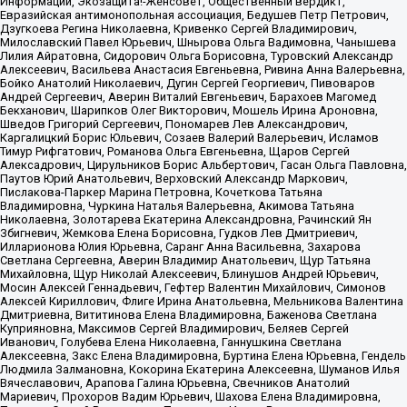
Информации, Экозащита!-Женсовет, Общественный вердикт,
Евразийская антимонопольная ассоциация, Бедушев Петр Петрович,
Дзугкоева Регина Николаевна, Кривенко Сергей Владимирович,
Милославский Павел Юрьевич, Шнырова Ольга Вадимовна, Чанышева
Лилия Айратовна, Сидорович Ольга Борисовна, Туровский Александр
Алексеевич, Васильева Анастасия Евгеньевна, Ривина Анна Валерьевна,
Бойко Анатолий Николаевич, Дугин Сергей Георгиевич, Пивоваров
Андрей Сергеевич, Аверин Виталий Евгеньевич, Барахоев Магомед
Бекханович, Шарипков Олег Викторович, Мошель Ирина Ароновна,
Шведов Григорий Сергеевич, Пономарев Лев Александрович,
Каргалицкий Борис Юльевич, Созаев Валерий Валерьевич, Исламов
Тимур Рифгатович, Романова Ольга Евгеньевна, Щаров Сергей
Алексадрович, Цирульников Борис Альбертович, Гасан Ольга Павловна,
Паутов Юрий Анатольевич, Верховский Александр Маркович,
Пислакова-Паркер Марина Петровна, Кочеткова Татьяна
Владимировна, Чуркина Наталья Валерьевна, Акимова Татьяна
Николаевна, Золотарева Екатерина Александровна, Рачинский Ян
Збигневич, Жемкова Елена Борисовна, Гудков Лев Дмитриевич,
Илларионова Юлия Юрьевна, Саранг Анна Васильевна, Захарова
Светлана Сергеевна, Аверин Владимир Анатольевич, Щур Татьяна
Михайловна, Щур Николай Алексеевич, Блинушов Андрей Юрьевич,
Мосин Алексей Геннадьевич, Гефтер Валентин Михайлович, Симонов
Алексей Кириллович, Флиге Ирина Анатольевна, Мельникова Валентина
Дмитриевна, Вититинова Елена Владимировна, Баженова Светлана
Куприяновна, Максимов Сергей Владимирович, Беляев Сергей
Иванович, Голубева Елена Николаевна, Ганнушкина Светлана
Алексеевна, Закс Елена Владимировна, Буртина Елена Юрьевна, Гендель
Людмила Залмановна, Кокорина Екатерина Алексеевна, Шуманов Илья
Вячеславович, Арапова Галина Юрьевна, Свечников Анатолий
Мариевич, Прохоров Вадим Юрьевич, Шахова Елена Владимировна,