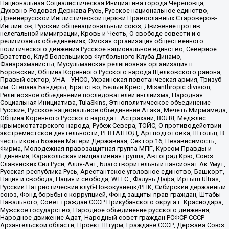
Национальная Социалистическая Инициатива города Череповца,
Духовно-Родовая Держава Русь, Русское национальное единство,
Древнерусской Инглистической церкви Православных Староверов-
Инглингов, Русский общенациональный союз, Движение против
нелегальной иммиграции, Кровь и Честь, О свободе совести и о
религиозных объединениях, Омская организация общественного
политического движения Русское национальное единство, Северное
Братство, Клуб Болельщиков Футбольного Клуба Динамо,
Файзрахманисты, Мусульманская религиозная организация п.
Боровский, Община Коренного Русского народа Щелковского района,
Правый сектор, УНА - УНСО, Украинская повстанческая армия, Тризуб
им. Степана Бандеры, Братство, Белый Крест, Misanthropic division,
Религиозное объединение последователей инглиизма, Народная
Социальная Инициатива, TulaSkins, Этнополитическое объединение
Русские, Русское национальное объединение Атака, Мечеть Мирмамеда,
Община Коренного Русского народа г. Астрахани, ВОЛЯ, Меджлис
крымскотатарского народа, Рубеж Севера, ТОЙС, О противодействии
экстремистской деятельности, РЕВТАТПОД, Артподготовка, Штольц, В
честь иконы Божией Матери Державная, Сектор 16, Независимость,
Фирма, Молодежная правозащитная группа МПГ, Курсом Правды и
Единения, Каракольская инициативная группа, Автоград Крю, Союз
Славянских Сил Руси, Алля-Аят, Благотворительный пансионат Ак Умут,
Русская республика Русь, Арестантское уголовное единство, Башкорт,
Нация и свобода, Нация и свобода, W.H.С., Фалунь Дафа, Иртыш Ultras,
Русский Патриотический клуб-Новокузнецк/РПК, Сибирский державный
союз, Фонд борьбы с коррупцией, Фонд защиты прав граждан, Штабы
Навального, Совет граждан СССР Прикубанского округа г. Краснодара,
Мужское государство, Народное объединение русского движения,
Народное движение Адат, Народный совет граждан РСФСР СССР
Архангельской области, Проект Штурм, Граждане СССР, Держава Союз