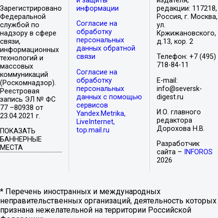
и защиты
издателя,
Зарегистрировано
информации
редакции: 117218,
Федеральной
Россия, г. Москва,
Согласие на
службой по
ул.
обработку
надзору в сфере
Кржижановского,
персональных
связи,
д.13, кор. 2
данных обратной
информационных
связи
Телефон: +7 (495)
технологий и
718-84-11
массовых
Согласие на
коммуникаций
обработку
E-mail:
(Роскомнадзор).
персональных
info@seversk-
Реестровая
данных с помощью
digest.ru
запись ЭЛ № ФС
сервисов
77 –80938 от
И.О. главного
Yandex.Metrika,
23.04.2021 г.
редактора
LiveInternet,
Дорохова Н.В.
top.mail.ru
ПОКАЗАТЬ
БАННЕРНЫЕ
Разработчик
МЕСТА
сайта –
INFOROS
2026
* Перечень иностранных и международных
неправительственных организаций, деятельность которых
признана нежелательной на территории Российской