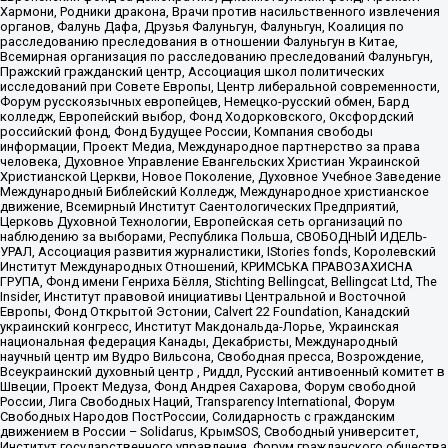
Хармони, Родники дракона, Врачи против насильственного извлечения
органов, Фалунь Дафа, Друзья Фалуньгун, Фалуньгун, Коалиция по
расследованию преследования в отношении Фалуньгун в Китае,
Всемирная организация по расследованию преследований Фалуньгун,
Пражский гражданский центр, Ассоциация школ политических
исследований при Совете Европы, Центр либеральной современности,
Форум русскоязычных европейцев, Немецко-русский обмен, Бард
колледж, Европейский выбор, Фонд Ходорковского, Оксфордский
российский фонд, Фонд Будущее России, Компания свободы
информации, Проект Медиа, Международное партнерство за права
человека, Духовное Управление Евангельских Христиан Украинской
Христианской Церкви, Новое Поколение, Духовное Учебное Заведение
Международный Библейский Колледж, Международное христианское
движение, Всемирный Институт Саентологических Предприятий,
Церковь Духовной Технологии, Европейская сеть организаций по
наблюдению за выборами, Республика Польша, СВОБОДНЫЙ ИДЕЛЬ-
УРАЛ, Ассоциация развития журналистики, IStories fonds, Королевский
Институт Международных Отношений, КРИМСЬКА ПРАВОЗАХИСНА
ГРУПА, Фонд имени Генриха Бёлля, Stichting Bellingcat, Bellingcat Ltd, The
Insider, Институт правовой инициативы Центральной и Восточной
Европы, Фонд Открытой Эстонии, Calvert 22 Foundation, Канадский
украинский конгресс, Институт Макдональда-Лорье, Украинская
национальная федерация Канады, Декабристы, Международный
научный центр им Вудро Вильсона, Свободная пресса, Возрождение,
Всеукраинский духовный центр , Риддл, Русский антивоенный комитет в
Швеции, Проект Медуза, Фонд Андрея Сахарова, Форум свободной
России, Лига Свободных Наций, Transparеncy International, Форум
Свободных Народов ПостРоссии, Солидарность с гражданским
движением в России – Solidarus, КрымSOS, Свободный университет,
Институт государственного управления, Форум гражданского общества