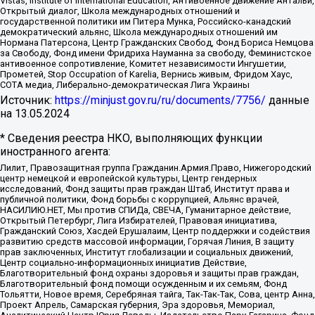
Vistas, Institute of International Education, Антивоенное движение Антальи,
Открытый диалог, Школа международных отношений и
государственной политики им Питера Мунка, Российско-канадский
демократический альянс, Школа международных отношений им
Нормана Патерсона, Центр Гражданских Свобод, Фонд Бориса Немцова
за Свободу, Фонд имени Фридриха Науманна за свободу, Феминистское
антивоенное сопротивление, Комитет независимости Ингушетии,
Прометей, Stop Occupation of Karelia, Вернись живым, Фридом Хаус,
СОТА медиа, Либерально-демократическая Лига Украины
Источник:
https://minjust.gov.ru/ru/documents/7756/
данные
на
13.05.2024
* Сведения реестра НКО, выполняющих функции
иностранного агента:
Лилит, Правозащитная группа Гражданин.Армия.Право, Нижегородский
центр немецкой и европейской культуры, Центр гендерных
исследований, Фонд защиты прав граждан Штаб, Институт права и
публичной политики, Фонд борьбы с коррупцией, Альянс врачей,
НАСИЛИЮ.НЕТ, Мы против СПИДа, СВЕЧА, Гуманитарное действие,
Открытый Петербург, Лига Избирателей, Правовая инициатива,
Гражданский Союз, Хасдей Ерушалаим, Центр поддержки и содействия
развитию средств массовой информации, Горячая Линия, В защиту
прав заключенных, Институт глобализации и социальных движений,
Центр социально-информационных инициатив Действие,
Благотворительный фонд охраны здоровья и защиты прав граждан,
Благотворительный фонд помощи осужденным и их семьям, Фонд
Тольятти, Новое время, Серебряная тайга, Так-Так-Так, Сова, центр Анна,
Проект Апрель, Самарская губерния, Эра здоровья, Мемориал,