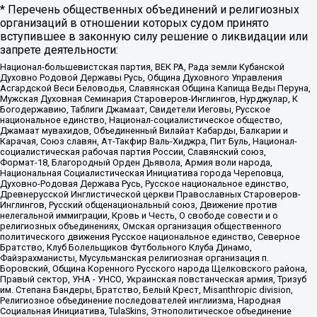
* Перечень общественных объединений и религиозных
организаций в отношении которых судом принято
вступившее в законную силу решение о ликвидации или
запрете деятельности:
Национал-большевистская партия, ВЕК РА, Рада земли Кубанской
Духовно Родовой Державы Русь, Община Духовного Управления
Асгардской Веси Беловодья, Славянская Община Капища Веды Перуна,
Мужская Духовная Семинария Староверов-Инглингов, Нурджулар, К
Богодержавию, Таблиги Джамаат, Свидетели Иеговы, Русское
национальное единство, Национал-социалистическое общество,
Джамаат мувахидов, Объединенный Вилайат Кабарды, Балкарии и
Карачая, Союз славян, Ат-Такфир Валь-Хиджра, Пит Буль, Национал-
социалистическая рабочая партия России, Славянский союз,
Формат-18, Благородный Орден Дьявола, Армия воли народа,
Национальная Социалистическая Инициатива города Череповца,
Духовно-Родовая Держава Русь, Русское национальное единство,
Древнерусской Инглистической церкви Православных Староверов-
Инглингов, Русский общенациональный союз, Движение против
нелегальной иммиграции, Кровь и Честь, О свободе совести и о
религиозных объединениях, Омская организация общественного
политического движения Русское национальное единство, Северное
Братство, Клуб Болельщиков Футбольного Клуба Динамо,
Файзрахманисты, Мусульманская религиозная организация п.
Боровский, Община Коренного Русского народа Щелковского района,
Правый сектор, УНА - УНСО, Украинская повстанческая армия, Тризуб
им. Степана Бандеры, Братство, Белый Крест, Misanthropic division,
Религиозное объединение последователей инглиизма, Народная
Социальная Инициатива, TulaSkins, Этнополитическое объединение