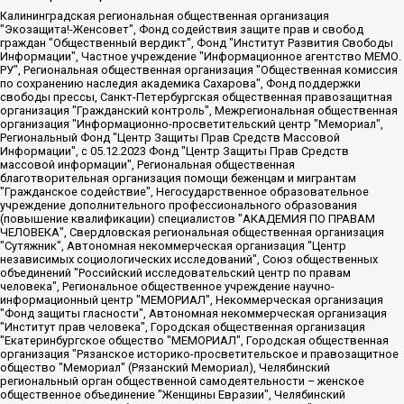
Калининградская региональная общественная организация "Экозащита!-Женсовет", Фонд содействия защите прав и свобод граждан "Общественный вердикт", Фонд "Институт Развития Свободы Информации", Частное учреждение "Информационное агентство МЕМО. РУ", Региональная общественная организация "Общественная комиссия по сохранению наследия академика Сахарова", Фонд поддержки свободы прессы, Санкт-Петербургская общественная правозащитная организация "Гражданский контроль", Межрегиональная общественная организация "Информационно-просветительский центр "Мемориал", Региональный Фонд "Центр Защиты Прав Средств Массовой Информации", с 05.12.2023 Фонд "Центр Защиты Прав Средств массовой информации", Региональная общественная благотворительная организация помощи беженцам и мигрантам "Гражданское содействие", Негосударственное образовательное учреждение дополнительного профессионального образования (повышение квалификации) специалистов "АКАДЕМИЯ ПО ПРАВАМ ЧЕЛОВЕКА", Свердловская региональная общественная организация "Сутяжник", Автономная некоммерческая организация "Центр независимых социологических исследований", Союз общественных объединений "Российский исследовательский центр по правам человека", Региональное общественное учреждение научно-информационный центр "МЕМОРИАЛ", Некоммерческая организация "Фонд защиты гласности", Автономная некоммерческая организация "Институт прав человека", Городская общественная организация "Екатеринбургское общество "МЕМОРИАЛ", Городская общественная организация "Рязанское историко-просветительское и правозащитное общество "Мемориал" (Рязанский Мемориал), Челябинский региональный орган общественной самодеятельности – женское общественное объединение "Женщины Евразии", Челябинский региональный орган общественной самодеятельности "Уральская правозащитная группа", Фонд содействия защите здоровья и социальной справедливости имени Андрея Рылькова, Автономная Некоммерческая Организация "Аналитический Центр Юрия Левады", Автономная некоммерческая организация социальной поддержки населения "Проект Апрель", Региональная общественная организация помощи женщинам и детям, находящимся в кризисной ситуации "Информационно-методический центр "Анна", Фонд содействия развитию массовых коммуникаций и правовому просвещению "Так-так-Так", Фонд содействия устойчивому развитию "Серебряная тайга", Свердловский региональный общественный фонд социальных проектов "Новое время", "Idel.Реалии", Кавказ.Реалии, Крым.Реалии, Телеканал Настоящее Время, Татаро-башкирская служба Радио Свобода (Azatliq Radiosi), Радио Свободная Европа/Радио Свобода (PCE/PC), "Сибирь.Реалии", "Фактограф", Благотворительный фонд помощи осужденным и их семьям, Автономная некоммерческая организация "Институт глобализации и социальных движений", Фонд "В защиту прав заключенных", Частное учреждение "Центр поддержки и содействия развитию средств массовой информации", Пензенский региональный общественный благотворительный фонд "Гражданский союз", "Север.Реалии", Некоммерческая организация Фонд "Правовая инициатива", Общество с ограниченной ответственностью "Радио Свободная Европа/Радио Свобода", Чешское информационное агентство "MEDIUM-ORIENT", Красноярская региональная общественная организация "Мы против СПИДа", Камалягин Денис Николаевич, Маркелов Сергей Евгеньевич, Пономарев Лев Александрович, Савицкая Людмила Алексеевна, Автономная некоммерческая организация "Центр по работе с проблемой насилия "НАСИЛИЮ.НЕТ", Межрегиональный профессиональный союз работников здравоохранения "Альянс врачей", Юридическое лицо, зарегистрированное в Латвийской Республике, SIA "Medusa Project" (регистрационный номер 40103797863, дата регистрации 10.06.2014), Некоммерческая организация "Фонд по борьбе с коррупцией", Автономная некоммерческая организация "Институт права и публичной политики", Баданин Роман Сергеевич, Гликин Максим Александрович, Железнова Мария Михайловна, Лукьянова Юлия Сергеевна, Маетная Елизавета Витальевна, Маняхин Петр Борисович, Чуракова Ольга Владимировна, Ярош Юлия Петровна, Юридическое лицо "The Insider SIA", зарегистрированное в Риге, Латвийская Республика (дата регистрации 26.06.2015), являющееся администратором доменного имени интернет-издания "The Insider SIA", https://theins.ru, Постернак Алексей Евгеньевич, Рубин Михаил Аркадьевич, Анин Роман Александрович, Юридическое лицо Istories fonds, зарегистрированное в Латвийской Республике (регистрационный номер 50008295751, дата регистрации 24.02.2020), Великовский Дмитрий Александрович, Долинина Ирина Николаевна, Мароховская Алеся Алексеевна, Шлейнов Роман Юрьевич, Шмагун Олеся Валентиновна, Общество с ограниченной ответственностью "Альтаир 2021", Общество с ограниченной ответственностью "Вега 2021", Общество с ограниченной ответственностью "Главный редактор 2021", Общество с ограниченной ответственностью "Ромашки монолит", Важенков Артем Валерьевич, Ивановская областная общественная организация "Центр гендерных исследований", Гурман Юрий Альбертович, Медиапроект "ОВД-Инфо", Егоров Владимир Владимирович, Жилинский Владимир Александрович, Общество с ограниченной ответственностью "ЗП", Иванова София Юрьевна, Карезина Инна Павловна, Кильтау Екатерина Викторовна, Петров Алексей Викторович, Пискунов Сергей Евгеньевич, Смирнов Сергей Сергеевич, Тихонов Михаил Сергеевич, Общество с ограниченной ответственностью "ЖУРНАЛИСТ-ИНОСТРАННЫЙ АГЕНТ", Арапова Галина Юрьевна, Вольтская Татьяна Анатольевна, Американская компания "Mason G.E.S. Anonymous Foundation" (США), являющаяся владельцем интернет-издания https://mnews.world/, Компания "Stichting Bellingcat", зарегистрированная в Нидерландах (дата регистрации 11.07.2018), Захаров Андрей Вячеславович, Клепиковская Екатерина Дмитриевна, Общество с ограниченной ответственностью "МЕМО", Перл Роман Александрович, Симонов Евгений Алексеевич, Соловьева Елена Анатольевна, Сотников Даниил Владимирович, Сурначева Елизавета Дмитриевна, Автономная некоммерческая организация по защите прав человека и информированию населения "Якутия – Наше Мнение", Общество с ограниченной ответственностью "Москоу диджитал медиа", с 26.01.2023 Общество с ограниченной ответственностью "Чайка Белые сады", Ветошкина Валерия Валерьевна, Заговора Максим Александрович, Межрегиональное общественное движение "Российская ЛГБТ - сеть", Оленичев Максим Владимирович, Павлов Иван Юрьевич, Скворцова Елена Сергеевна, Общество с ограниченной ответственностью "Как бы инагент", Кочетков Игорь Викторович, Общество с ограниченной ответственностью "Честные выборы", Еланчик Олег Александрович, Общество с ограниченной ответственностью "Нобелевский призыв", Гималова Регина Эмилевна, Григорьев Андрей Валерьевич, Григорьева Алина Александровна, Ассоциация по содействию защите прав призывников, альтернативнослужащих и военнослужащих "Правозащитная группа "Гражданин.Армия.Право", Хисамова Регина Фаритовна, Автономная некоммерческая организация по реализации социально-правовых программ "Лилит", Дальневосточное общественное движение "Маяк", Санкт-Петербургская ЛГБТ-инициативная группа "Выход", Инициативная группа ЛГБТ+ "Реверс", Алексеев Андрей Викторович, Бекбулатова Таисия Львовна, Беляев Иван Михайлович, Владыкина Елена Сергеевна, Гельман Марат Александрович, Никульшина Вероника Юрьевна, Толоконникова Надежда Андреевна, Шендерович Виктор Анатольевич, Общество с ограниченной ответственностью "Данное сообщение", Общество с ограниченной ответственностью Издательский дом "Новая глава", Айнбиндер Александра Александровна, Московский комьюнити-центр для ЛГБТ+инициатив, Благотворительный фонд развития филантропии, Deutsche Welle (Германия, Kurt-Schumacher-Strasse 3, 53113 Bonn), Борзунова Мария Михайловна, Воробьев Виктор Викторович, Голубева Анна Львовна, Константинова Алла Михайловна, Малкова Ирина Владимировна, Мурадов Мурад Абдулгалимович, Осетинская Елизавета Николаевна, Понасенков Евгений Николаевич, Ганапольский Матвей Юрьевич, Киселев Евгений Алексеевич, Борухович Ирина Григорьевна, Дремин Иван Тимофеевич, Дубровский Дмитрий Викторович, Красноярская региональная общественная организация поддержки и развития альтернативных образовательных технологий и межкультурных коммуникаций "ИНТЕРРА", Маяковская Екатерина Алексеевна, Фейгин Марк Захарович, Филимонов Андрей Викторович, Дзугкоева Регина Николаевна, Доброхотов Роман Александрович, Дудь Юрий Александрович, Елкин Сергей Владимирович, Кругликов Кирилл Игоревич, Сабунаева Мария Леонидовна, Семенов Алексей Владимирович, Шаинян Карен Багратович, Шульман Екатерина Михайловна, Асафьев Артур Валерьевич, Вахштайн Виктор Семенович, Венедиктов Алексей Алексеевич, Лушникова Екатерина Евгеньевна, Волков Леонид Михайлович, Невзоров Александр Глебович, Пархоменко Сергей Борисович, Сироткин Ярослав Николаевич, Кара-Мурза Владимир Владимирович, Баранова Наталья Владимировна, Гозман Леонид Яковлевич, Кагарлицкий Борис Юльевич, Климарев Михаил Валерьевич, Милов Владимир Станиславович, Автономная некоммерческая организация Краснодарский центр современного искусства "Типография", Моргенштерн Алишер Тагирович, Соболь Любовь Эдуардовна, Общество с ограниченной ответственностью "ЛИЗА НОРМ", Каспаров Гарри Кимович, Ходорковский Михаил Борисович, Общество с ограниченной ответственностью "Апрельские тезисы", Данилович Ирина Брониславовна, Кашин Олег Владимирович, Петров Николай Владимирович, Пивоваров Алексей Владимирович, Соколов Михаил Владимирович, Цветкова Юлия Владимировна, Чичваркин Евгений Александрович, Комитет против пыток/Команда против пыток, Общество с ограниченной ответственностью "Первый научный", Общество с ограниченной ответственностью "Вертолет и ко", Белоцерковская Вероника Борисовна, Кац Максим Евгеньевич, Лазарева Татьяна Юрьевна, Шаведдинов Руслан Табризович, Яшин Илья Валерьевич, Общество с ограниченной ответственностью "Иноагент ААВ", Алешковский Дмитрий Петрович, Альбац Евгения Марковна, Быков Дмитрий Львович, Галямина Юлия Евгеньевна, Лойко Сергей Леонидович, Мартынов Кирилл Константинович, Медведев Сергей Александрович, Крашенинников Федор Геннадиевич, Гордеева Катерина Вл