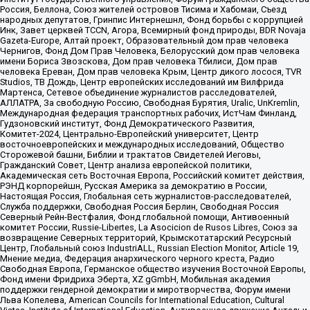
Россия, Беллона, Союз жителей островов Тисима и Хабомаи, Съезд
народных депутатов, Гринпис Интернешнл, Фонд борьбы с коррупцией
Инк, Завет церквей TCCN, Агора, Всемирный фонд природы, BDR Novaja
Gazeta-Europe, Алтай проект, Образовательный дом прав человека
Чернигов, Фонд Дом Прав Человека, Белорусский дом прав человека
имени Бориса Звозскова, Дом прав человека Тбилиси, Дом прав
человека Ереван, Дом прав человека Крым, Центр дикого лосося, TVR
Studios, ТВ Дождь, Центр европейских исследований им Вилфрида
Мартенса, Сетевое объединение журналистов расследователей,
АЛЛАТРА, За свободную Россию, Свободная Бурятия, Uralic, UnKremlin,
Международная федерация транспортных рабочих, ИстЧам Финланд,
Гудзоновский институт, Фонд Демократического Развития,
Комитет-2024, Центрально-Европейский университет, Центр
восточноевропейских и международных исследований, Общество
Сторожевой башни, Библии и трактатов Свидетелей Иеговы,
Гражданский Совет, Центр анализа европейской политики,
Академическая сеть Восточная Европа, Российский комитет действия,
РЭНД корпорейшн, Русская Америка за демократию в России,
Настоящая Россия, Глобальная сеть журналистов-расследователей,
Служба поддержки, Свободная Россия Берлин, Свободная Россия
Северный Рейн-Вестфалия, Фонд глобальной помощи, Антивоенный
комитет России, Russie-Libertes, La Asocicion de Rusos Libres, Союз за
возвращение Северных территорий, Крымскотатарский Ресурсный
Центр, Глобальный союз IndustriALL, Russian Election Monitor, Article 19,
Мнение медиа, Федерация анархического черного креста, Радио
Свободная Европа, Германское общество изучения Восточной Европы,
Фонд имени Фридриха Эберта, XZ gGmbH, Мобильная академия
поддержки гендерной демократии и миротворчества, Форум имени
Льва Копелева, American Councils for International Education, Cultural