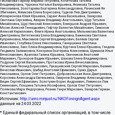
Пислакова-Паркер Марина Петровна, Кочеткова Татьяна
Владимировна, Чуркина Наталья Валерьевна, Акимова Татьяна
Николаевна, Золотарева Екатерина Александровна, Рачинский Ян
Збигневич, Жемкова Елена Борисовна, Гудков Лев Дмитриевич,
Илларионова Юлия Юрьевна, Саранг Анна Васильевна, Захарова
Светлана Сергеевна, Аверин Владимир Анатольевич, Щур Татьяна
Михайловна, Щур Николай Алексеевич, Блинушов Андрей Юрьевич,
Мосин Алексей Геннадьевич, Гефтер Валентин Михайлович, Симонов
Алексей Кириллович, Флиге Ирина Анатольевна, Мельникова Валентина
Дмитриевна, Вититинова Елена Владимировна, Баженова Светлана
Куприяновна, Максимов Сергей Владимирович, Беляев Сергей
Иванович, Голубева Елена Николаевна, Ганнушкина Светлана
Алексеевна, Закс Елена Владимировна, Буртина Елена Юрьевна, Гендель
Людмила Залмановна, Кокорина Екатерина Алексеевна, Шуманов Илья
Вячеславович, Арапова Галина Юрьевна, Свечников Анатолий
Мариевич, Прохоров Вадим Юрьевич, Шахова Елена Владимировна,
Подузов Сергей Васильевич, Протасова Ирина Вячеславовна,
Литинский Леонид Борисович, Лукашевский Сергей Маркович, Бахмин
Вячеслав Иванович, Шабад Анатолий Ефимович, Сухих Дарья
Николаевна, Орлов Олег Петрович, Добровольская Анна Дмитриевна,
Королева Александра Евгеньевна, Смирнов Владимир Александрович,
Вицин Сергей Ефимович, Золотухин Борис Андреевич, Левинсон Лев
Семенович, Локшина Татьяна Иосифовна, Орлов Олег Петрович,
Полякова Мара Федоровна, Резник Генри Маркович, Захаров Герман
Константинович
Источник:
http://unro.minjust.ru/NKOForeignAgent.aspx
данные на
24.03.2022
* Единый федеральный список организаций, в том числе