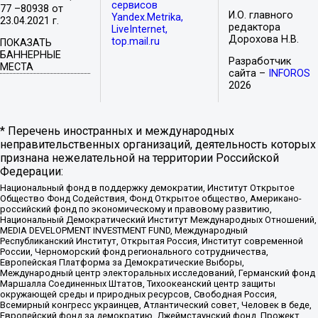
сервисов
77 –80938 от
И.О. главного
Yandex.Metrika,
23.04.2021 г.
редактора
LiveInternet,
Дорохова Н.В.
top.mail.ru
ПОКАЗАТЬ
БАННЕРНЫЕ
Разработчик
МЕСТА
сайта –
INFOROS
2026
* Перечень иностранных и международных
неправительственных организаций, деятельность которых
признана нежелательной на территории Российской
Федерации:
Национальный фонд в поддержку демократии, Институт Открытое
Общество Фонд Содействия, Фонд Открытое общество, Американо-
российский фонд по экономическому и правовому развитию,
Национальный Демократический Институт Международных Отношений,
MEDIA DEVELOPMENT INVESTMENT FUND, Международный
Республиканский Институт, Открытая Россия, Институт современной
России, Черноморский фонд регионального сотрудничества,
Европейская Платформа за Демократические Выборы,
Международный центр электоральных исследований, Германский фонд
Маршалла Соединенных Штатов, Тихоокеанский центр защиты
окружающей среды и природных ресурсов, Свободная Россия,
Всемирный конгресс украинцев, Атлантический совет, Человек в беде,
Европейский фонд за демократию, Джеймстаунский фонд, Прожект