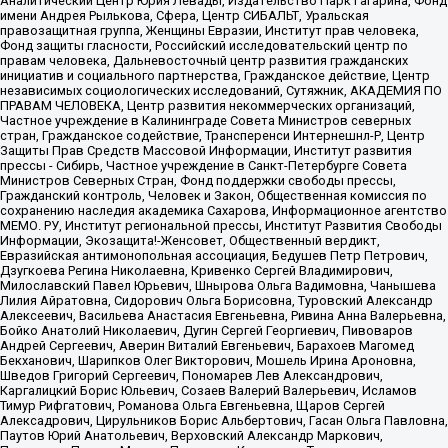
Аналитический Центр Юрия Левады, Издательство Парк Гагарина, Фонд
имени Андрея Рылькова, Сфера, Центр СИБАЛЬТ, Уральская
правозащитная группа, Женщины Евразии, Институт прав человека,
Фонд защиты гласности, Российский исследовательский центр по
правам человека, Дальневосточный центр развития гражданских
инициатив и социального партнерства, Гражданское действие, Центр
независимых социологических исследований, Сутяжник, АКАДЕМИЯ ПО
ПРАВАМ ЧЕЛОВЕКА, Центр развития некоммерческих организаций,
Частное учреждение в Калининграде Совета Министров северных
стран, Гражданское содействие, Трансперенси Интернешнл-Р, Центр
Защиты Прав Средств Массовой Информации, Институт развития
прессы - Сибирь, Частное учреждение в Санкт-Петербурге Совета
Министров Северных Стран, Фонд поддержки свободы прессы,
Гражданский контроль, Человек и Закон, Общественная комиссия по
сохранению наследия академика Сахарова, Информационное агентство
МЕМО. РУ, Институт региональной прессы, Институт Развития Свободы
Информации, Экозащита!-Женсовет, Общественный вердикт,
Евразийская антимонопольная ассоциация, Бедушев Петр Петрович,
Дзугкоева Регина Николаевна, Кривенко Сергей Владимирович,
Милославский Павел Юрьевич, Шнырова Ольга Вадимовна, Чанышева
Лилия Айратовна, Сидорович Ольга Борисовна, Туровский Александр
Алексеевич, Васильева Анастасия Евгеньевна, Ривина Анна Валерьевна,
Бойко Анатолий Николаевич, Дугин Сергей Георгиевич, Пивоваров
Андрей Сергеевич, Аверин Виталий Евгеньевич, Барахоев Магомед
Бекханович, Шарипков Олег Викторович, Мошель Ирина Ароновна,
Шведов Григорий Сергеевич, Пономарев Лев Александрович,
Каргалицкий Борис Юльевич, Созаев Валерий Валерьевич, Исламов
Тимур Рифгатович, Романова Ольга Евгеньевна, Щаров Сергей
Алексадрович, Цирульников Борис Альбертович, Гасан Ольга Павловна,
Паутов Юрий Анатольевич, Верховский Александр Маркович,