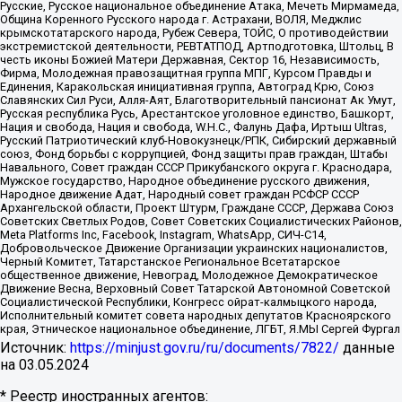
Русские, Русское национальное объединение Атака, Мечеть Мирмамеда,
Община Коренного Русского народа г. Астрахани, ВОЛЯ, Меджлис
крымскотатарского народа, Рубеж Севера, ТОЙС, О противодействии
экстремистской деятельности, РЕВТАТПОД, Артподготовка, Штольц, В
честь иконы Божией Матери Державная, Сектор 16, Независимость,
Фирма, Молодежная правозащитная группа МПГ, Курсом Правды и
Единения, Каракольская инициативная группа, Автоград Крю, Союз
Славянских Сил Руси, Алля-Аят, Благотворительный пансионат Ак Умут,
Русская республика Русь, Арестантское уголовное единство, Башкорт,
Нация и свобода, Нация и свобода, W.H.С., Фалунь Дафа, Иртыш Ultras,
Русский Патриотический клуб-Новокузнецк/РПК, Сибирский державный
союз, Фонд борьбы с коррупцией, Фонд защиты прав граждан, Штабы
Навального, Совет граждан СССР Прикубанского округа г. Краснодара,
Мужское государство, Народное объединение русского движения,
Народное движение Адат, Народный совет граждан РСФСР СССР
Архангельской области, Проект Штурм, Граждане СССР, Держава Союз
Советских Светлых Родов, Совет Советских Социалистических Районов,
Meta Platforms Inc, Facebook, Instagram, WhatsApp, СИЧ-С14,
Добровольческое Движение Организации украинских националистов,
Черный Комитет, Татарстанское Региональное Всетатарское
общественное движение, Невоград, Молодежное Демократическое
Движение Весна, Верховный Совет Татарской Автономной Советской
Социалистической Республики, Конгресс ойрат-калмыцкого народа,
Исполнительный комитет совета народных депутатов Красноярского
края, Этническое национальное объединение, ЛГБТ, Я.МЫ Сергей Фургал
Источник:
https://minjust.gov.ru/ru/documents/7822/
данные
на
03.05.2024
* Реестр иностранных агентов: