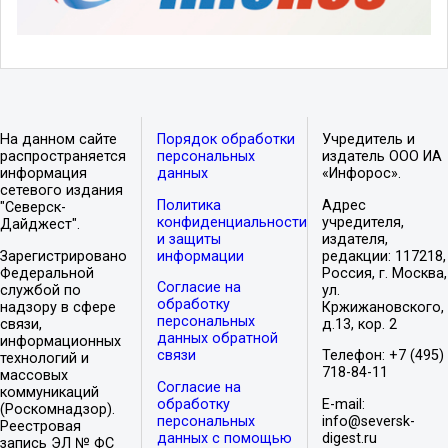
На данном сайте
Порядок обработки
Учредитель и
распространяется
персональных
издатель ООО ИА
информация
данных
«Инфорос».
сетевого издания
Политика
Адрес
"Северск-
конфиденциальности
учредителя,
Дайджест".
и защиты
издателя,
Зарегистрировано
информации
редакции: 117218,
Федеральной
Россия, г. Москва,
Согласие на
службой по
ул.
обработку
надзору в сфере
Кржижановского,
персональных
связи,
д.13, кор. 2
данных обратной
информационных
связи
Телефон: +7 (495)
технологий и
718-84-11
массовых
Согласие на
коммуникаций
обработку
E-mail:
(Роскомнадзор).
персональных
info@seversk-
Реестровая
данных с помощью
digest.ru
запись ЭЛ № ФС