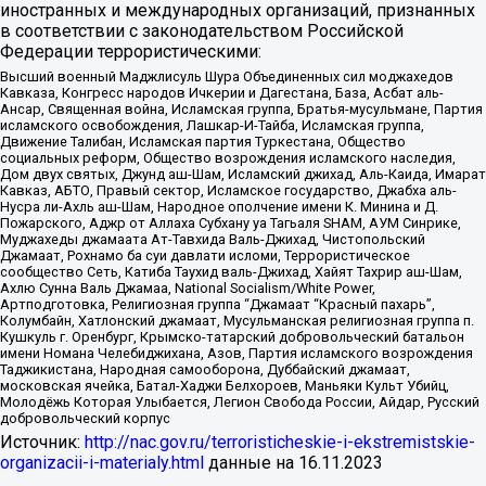
иностранных и международных организаций, признанных
в соответствии с законодательством Российской
Федерации террористическими:
Высший военный Маджлисуль Шура Объединенных сил моджахедов
Кавказа, Конгресс народов Ичкерии и Дагестана, База, Асбат аль-
Ансар, Священная война, Исламская группа, Братья-мусульмане, Партия
исламского освобождения, Лашкар-И-Тайба, Исламская группа,
Движение Талибан, Исламская партия Туркестана, Общество
социальных реформ, Общество возрождения исламского наследия,
Дом двух святых, Джунд аш-Шам, Исламский джихад, Аль-Каида, Имарат
Кавказ, АБТО, Правый сектор, Исламское государство, Джабха аль-
Нусра ли-Ахль аш-Шам, Народное ополчение имени К. Минина и Д.
Пожарского, Аджр от Аллаха Субхану уа Тагьаля SHAM, АУМ Синрике,
Муджахеды джамаата Ат-Тавхида Валь-Джихад, Чистопольский
Джамаат, Рохнамо ба суи давлати исломи, Террористическое
сообщество Сеть, Катиба Таухид валь-Джихад, Хайят Тахрир аш-Шам,
Ахлю Сунна Валь Джамаа, National Socialism/White Power,
Артподготовка, Религиозная группа “Джамаат “Красный пахарь”,
Колумбайн, Хатлонский джамаат, Мусульманская религиозная группа п.
Кушкуль г. Оренбург, Крымско-татарский добровольческий батальон
имени Номана Челебиджихана, Азов, Партия исламского возрождения
Таджикистана, Народная самооборона, Дуббайский джамаат,
московская ячейка, Батал-Хаджи Белхороев, Маньяки Культ Убийц,
Молодёжь Которая Улыбается, Легион Свобода России, Айдар, Русский
добровольческий корпус
Источник:
http://nac.gov.ru/terroristicheskie-i-ekstremistskie-
organizacii-i-materialy.html
данные на
16.11.2023