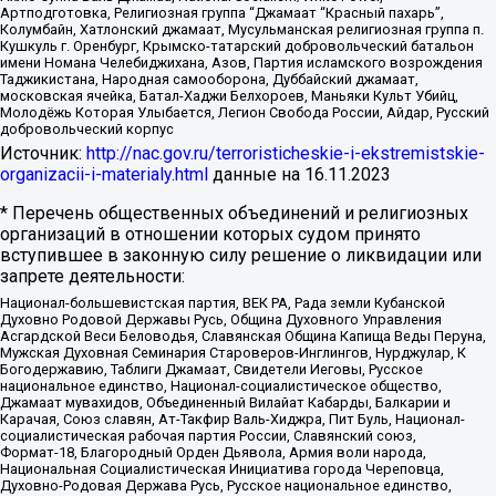
Артподготовка, Религиозная группа “Джамаат “Красный пахарь”,
Колумбайн, Хатлонский джамаат, Мусульманская религиозная группа п.
Кушкуль г. Оренбург, Крымско-татарский добровольческий батальон
имени Номана Челебиджихана, Азов, Партия исламского возрождения
Таджикистана, Народная самооборона, Дуббайский джамаат,
московская ячейка, Батал-Хаджи Белхороев, Маньяки Культ Убийц,
Молодёжь Которая Улыбается, Легион Свобода России, Айдар, Русский
добровольческий корпус
Источник:
http://nac.gov.ru/terroristicheskie-i-ekstremistskie-
organizacii-i-materialy.html
данные на
16.11.2023
* Перечень общественных объединений и религиозных
организаций в отношении которых судом принято
вступившее в законную силу решение о ликвидации или
запрете деятельности:
Национал-большевистская партия, ВЕК РА, Рада земли Кубанской
Духовно Родовой Державы Русь, Община Духовного Управления
Асгардской Веси Беловодья, Славянская Община Капища Веды Перуна,
Мужская Духовная Семинария Староверов-Инглингов, Нурджулар, К
Богодержавию, Таблиги Джамаат, Свидетели Иеговы, Русское
национальное единство, Национал-социалистическое общество,
Джамаат мувахидов, Объединенный Вилайат Кабарды, Балкарии и
Карачая, Союз славян, Ат-Такфир Валь-Хиджра, Пит Буль, Национал-
социалистическая рабочая партия России, Славянский союз,
Формат-18, Благородный Орден Дьявола, Армия воли народа,
Национальная Социалистическая Инициатива города Череповца,
Духовно-Родовая Держава Русь, Русское национальное единство,