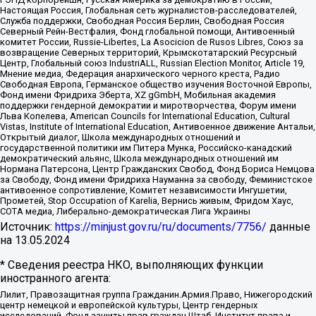
Настоящая Россия, Глобальная сеть журналистов-расследователей,
Служба поддержки, Свободная Россия Берлин, Свободная Россия
Северный Рейн-Вестфалия, Фонд глобальной помощи, Антивоенный
комитет России, Russie-Libertes, La Asocicion de Rusos Libres, Союз за
возвращение Северных территорий, Крымскотатарский Ресурсный
Центр, Глобальный союз IndustriALL, Russian Election Monitor, Article 19,
Мнение медиа, Федерация анархического черного креста, Радио
Свободная Европа, Германское общество изучения Восточной Европы,
Фонд имени Фридриха Эберта, XZ gGmbH, Мобильная академия
поддержки гендерной демократии и миротворчества, Форум имени
Льва Копелева, American Councils for International Education, Cultural
Vistas, Institute of International Education, Антивоенное движение Антальи,
Открытый диалог, Школа международных отношений и
государственной политики им Питера Мунка, Российско-канадский
демократический альянс, Школа международных отношений им
Нормана Патерсона, Центр Гражданских Свобод, Фонд Бориса Немцова
за Свободу, Фонд имени Фридриха Науманна за свободу, Феминистское
антивоенное сопротивление, Комитет независимости Ингушетии,
Прометей, Stop Occupation of Karelia, Вернись живым, Фридом Хаус,
СОТА медиа, Либерально-демократическая Лига Украины
Источник:
https://minjust.gov.ru/ru/documents/7756/
данные
на
13.05.2024
* Сведения реестра НКО, выполняющих функции
иностранного агента:
Лилит, Правозащитная группа Гражданин.Армия.Право, Нижегородский
центр немецкой и европейской культуры, Центр гендерных
исследований, Фонд защиты прав граждан Штаб, Институт права и