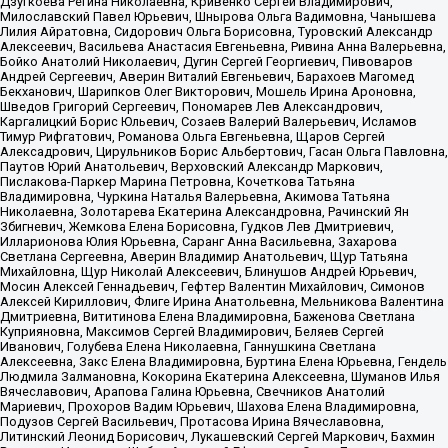
Дзугкоева Регина Николаевна, Кривенко Сергей Владимирович,
Милославский Павел Юрьевич, Шнырова Ольга Вадимовна, Чанышева
Лилия Айратовна, Сидорович Ольга Борисовна, Туровский Александр
Алексеевич, Васильева Анастасия Евгеньевна, Ривина Анна Валерьевна,
Бойко Анатолий Николаевич, Дугин Сергей Георгиевич, Пивоваров
Андрей Сергеевич, Аверин Виталий Евгеньевич, Барахоев Магомед
Бекханович, Шарипков Олег Викторович, Мошель Ирина Ароновна,
Шведов Григорий Сергеевич, Пономарев Лев Александрович,
Каргалицкий Борис Юльевич, Созаев Валерий Валерьевич, Исламов
Тимур Рифгатович, Романова Ольга Евгеньевна, Щаров Сергей
Алексадрович, Цирульников Борис Альбертович, Гасан Ольга Павловна,
Паутов Юрий Анатольевич, Верховский Александр Маркович,
Пислакова-Паркер Марина Петровна, Кочеткова Татьяна
Владимировна, Чуркина Наталья Валерьевна, Акимова Татьяна
Николаевна, Золотарева Екатерина Александровна, Рачинский Ян
Збигневич, Жемкова Елена Борисовна, Гудков Лев Дмитриевич,
Илларионова Юлия Юрьевна, Саранг Анна Васильевна, Захарова
Светлана Сергеевна, Аверин Владимир Анатольевич, Щур Татьяна
Михайловна, Щур Николай Алексеевич, Блинушов Андрей Юрьевич,
Мосин Алексей Геннадьевич, Гефтер Валентин Михайлович, Симонов
Алексей Кириллович, Флиге Ирина Анатольевна, Мельникова Валентина
Дмитриевна, Вититинова Елена Владимировна, Баженова Светлана
Куприяновна, Максимов Сергей Владимирович, Беляев Сергей
Иванович, Голубева Елена Николаевна, Ганнушкина Светлана
Алексеевна, Закс Елена Владимировна, Буртина Елена Юрьевна, Гендель
Людмила Залмановна, Кокорина Екатерина Алексеевна, Шуманов Илья
Вячеславович, Арапова Галина Юрьевна, Свечников Анатолий
Мариевич, Прохоров Вадим Юрьевич, Шахова Елена Владимировна,
Подузов Сергей Васильевич, Протасова Ирина Вячеславовна,
Литинский Леонид Борисович, Лукашевский Сергей Маркович, Бахмин