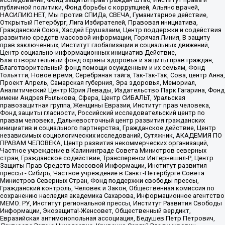
публичной политики, Фонд борьбы с коррупцией, Альянс врачей,
НАСИЛИЮ.НЕТ, Мы против СПИДа, СВЕЧА, Гуманитарное действие,
Открытый Петербург, Лига Избирателей, Правовая инициатива,
Гражданский Союз, Хасдей Ерушалаим, Центр поддержки и содействия
развитию средств массовой информации, Горячая Линия, В защиту
прав заключенных, Институт глобализации и социальных движений,
Центр социально-информационных инициатив Действие,
Благотворительный фонд охраны здоровья и защиты прав граждан,
Благотворительный фонд помощи осужденным и их семьям, Фонд
Тольятти, Новое время, Серебряная тайга, Так-Так-Так, Сова, центр Анна,
Проект Апрель, Самарская губерния, Эра здоровья, Мемориал,
Аналитический Центр Юрия Левады, Издательство Парк Гагарина, Фонд
имени Андрея Рылькова, Сфера, Центр СИБАЛЬТ, Уральская
правозащитная группа, Женщины Евразии, Институт прав человека,
Фонд защиты гласности, Российский исследовательский центр по
правам человека, Дальневосточный центр развития гражданских
инициатив и социального партнерства, Гражданское действие, Центр
независимых социологических исследований, Сутяжник, АКАДЕМИЯ ПО
ПРАВАМ ЧЕЛОВЕКА, Центр развития некоммерческих организаций,
Частное учреждение в Калининграде Совета Министров северных
стран, Гражданское содействие, Трансперенси Интернешнл-Р, Центр
Защиты Прав Средств Массовой Информации, Институт развития
прессы - Сибирь, Частное учреждение в Санкт-Петербурге Совета
Министров Северных Стран, Фонд поддержки свободы прессы,
Гражданский контроль, Человек и Закон, Общественная комиссия по
сохранению наследия академика Сахарова, Информационное агентство
МЕМО. РУ, Институт региональной прессы, Институт Развития Свободы
Информации, Экозащита!-Женсовет, Общественный вердикт,
Евразийская антимонопольная ассоциация, Бедушев Петр Петрович,