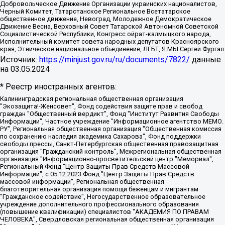
Добровольческое Движение Организации украинских националистов,
Черный Комитет, Татарстанское Региональное Всетатарское
общественное движение, Невоград, Молодежное Демократическое
Движение Весна, Верховный Совет Татарской Автономной Советской
Социалистической Республики, Конгресс ойрат-калмыцкого народа,
Исполнительный комитет совета народных депутатов Красноярского
края, Этническое национальное объединение, ЛГБТ, Я.МЫ Сергей Фургал
Источник:
https://minjust.gov.ru/ru/documents/7822/
данные
на
03.05.2024
* Реестр иностранных агентов:
Калининградская региональная общественная организация "Экозащита!-Женсовет", Фонд содействия защите прав и свобод граждан "Общественный вердикт", Фонд "Институт Развития Свободы Информации", Частное учреждение "Информационное агентство МЕМО. РУ", Региональная общественная организация "Общественная комиссия по сохранению наследия академика Сахарова", Фонд поддержки свободы прессы, Санкт-Петербургская общественная правозащитная организация "Гражданский контроль", Межрегиональная общественная организация "Информационно-просветительский центр "Мемориал", Региональный Фонд "Центр Защиты Прав Средств Массовой Информации", с 05.12.2023 Фонд "Центр Защиты Прав Средств массовой информации", Региональная общественная благотворительная организация помощи беженцам и мигрантам "Гражданское содействие", Негосударственное образовательное учреждение дополнительного профессионального образования (повышение квалификации) специалистов "АКАДЕМИЯ ПО ПРАВАМ ЧЕЛОВЕКА", Свердловская региональная общественная организация "Сутяжник", Автономная некоммерческая организация "Центр независимых социологических исследований", Союз общественных объединений "Российский исследовательский центр по правам человека", Региональное общественное учреждение научно-информационный центр "МЕМОРИАЛ", Некоммерческая организация "Фонд защиты гласности", Автономная некоммерческая организация "Институт прав человека", Городская общественная организация "Екатеринбургское общество "МЕМОРИАЛ", Городская общественная организация "Рязанское историко-просветительское и правозащитное общество "Мемориал" (Рязанский Мемориал), Челябинский региональный орган общественной самодеятельности – женское общественное объединение "Женщины Евразии", Челябинский региональный орган общественной самодеятельности "Уральская правозащитная группа", Фонд содействия защите здоровья и социальной справедливости имени Андрея Рылькова, Автономная Некоммерческая Организация "Аналитический Центр Юрия Левады", Автономная некоммерческая организация социальной поддержки населения "Проект Апрель", Региональная общественная организация помощи женщинам и детям, находящимся в кризисной ситуации "Информационно-методический центр "Анна", Фонд содействия развитию массовых коммуникаций и правовому просвещению "Так-так-Так", Фонд содействия устойчивому развитию "Серебряная тайга", Свердловский региональный общественный фонд социальных проектов "Новое время", "Idel.Реалии", Кавказ.Реалии, Крым.Реалии, Телеканал Настоящее Время, Татаро-башкирская служба Радио Свобода (Azatliq Radiosi), Радио Свободная Европа/Радио Свобода (PCE/PC), "Сибирь.Реалии", "Фактограф", Благотворительный фонд помощи осужденным и их семьям, Автономная некоммерческая организация "Институт глобализации и социальных движений", Фонд "В защиту прав заключенных", Частное учреждение "Центр поддержки и содействия развитию средств массовой информации", Пензенский региональный общественный благотворительный фонд "Гражданский союз", "Север.Реалии", Некоммерческая организация Фонд "Правовая инициатива", Общество с ограниченной ответственностью "Радио Свободная Европа/Радио Свобода", Чешское информационное агентство "MEDIUM-ORIENT", Красноярская региональная общественная организация "Мы против СПИДа", Камалягин Денис Николаевич, Маркелов Сергей Евгеньевич, Пономарев Лев Александрович, Савицкая Людмила Алексеевна, Автономная некоммерческая организация "Центр по работе с проблемой насилия "НАСИЛИЮ.НЕТ", Межрегиональный профессиональный союз работников здравоохранения "Альянс врачей", Юридическое лицо, зарегистрированное в Латвийской Республике, SIA "Medusa Project" (регистрационный номер 40103797863, дата регистрации 10.06.2014), Некоммерческая организация "Фонд по борьбе с коррупцией", Автономная некоммерческая организация "Институт права и публичной политики", Баданин Роман Сергеевич, Гликин Максим Александрович, Железнова Мария Михайловна, Лукьянова Юлия Сергеевна, Маетная Елизавета Витальевна, Маняхин Петр Борисович, Чуракова Ольга Владимировна, Ярош Юлия Петровна, Юридическое лицо "The Insider SIA", зарегистрированное в Риге, Латвийская Республика (дата регистрации 26.06.2015), являющееся администратором доменного имени интернет-издания "The Insider SIA", https://theins.ru, Постернак Алексей Евгеньевич, Рубин Михаил Аркадьевич, Анин Роман Александрович, Юридическое лицо Istories fonds, зарегистрированное в Латвийской Республике (регистрационный номер 50008295751, дата регистрации 24.02.2020), Великовский Дмитрий Александрович, Долинина Ирина Николаевна, Мароховская Алеся Алексеевна, Шлейнов Роман Юрьевич, Шмагун Олеся Валентиновна, Общество с ограниченной ответственностью "Альтаир 2021", Общество с ограниченной ответственностью "Вега 2021", Общество с ограниченной ответственностью "Главный редактор 2021", Общество с ограниченной ответственностью "Ромашки монолит", Важенков Артем Валерьевич, Ивановская областная общественная организация "Центр гендерных исследований", Гурман Юрий Альбертович, Медиапроект "ОВД-Инфо", Егоров Владимир Владимирович, Жилинский Владимир Александрович, Общество с ограниченной ответственностью "ЗП", Иванова София Юрьевна, Карезина Инна Павловна, Кильтау Екатерина Викторовна, Петров Алексей Викторович, Пискунов Сергей Евгеньевич, Смирнов Сергей Сергеевич, Тихонов Михаил Сергеевич, Общество с ограниченной ответственностью "ЖУРНАЛИСТ-ИНОСТРАННЫЙ АГЕНТ", Арапова Галина Юрьевна, Вольтская Татьяна Анатольевна, Американская компания "Mason G.E.S. Anonymous Foundation" (США), являющаяся владельцем интернет-издания https://mnews.world/, Компания "Stichting Bellingcat", зарегистрированная в Нидерландах (дата регистрации 11.07.2018), Захаров Андрей Вячеславович, Клепиковская Екатерина Дмитриевна, Общество с ограниченной ответственностью "МЕМО", Перл Роман Александрович, Симонов Евгений Алексеевич, Соловьева Елена Анатольевна, Сотников Даниил Владимирович, Сурначева Елизавета Дмитриевна, Автономная некоммерческая организация по защите прав человека и информированию населения "Якутия – Наше Мнение", Общество с ограниченной ответственностью "Москоу диджитал медиа", с 26.01.2023 Общество с ограниченной ответственностью "Чайка Белые сады", Ветошкина Валерия Валерьевна, Заговора Максим Александрович, Межрегиональное общественное движение "Российская ЛГБТ - сеть", Оленичев Максим Владимирович, Павлов Иван Юрьевич, Скворцова Елена Сергеевна, Общество с ограниченной ответственностью "Как бы инагент", Кочетков Игорь Викторович, Общество с ограниченной ответственностью "Честные выборы", Еланчик Олег Александрович, Общество с ограниченной ответственностью "Нобелевский призыв", Гималова Регина Эмилевна, Григорьев Андрей Валерьевич, Григорьева Алина Александровна, Ассоциация по содействию защите прав призывников, альтернативнослужащих и военнослужащих "Правозащитная группа "Гражданин.Армия.Право", Хисамова Регина Фаритовна, Автономная некоммерческая организация по реализации социально-правовых программ "Лилит", Дальневосточное общественное движение "Маяк", Санкт-Петербургская ЛГБТ-инициативная группа "Выход", Инициативная группа ЛГБТ+ "Реверс", Алексеев Андрей Викторович, Бекбулатова Таисия Львовна, Беляев Иван Михайлович, Владыкина Елена Сергеевна, Гельман Марат Александрович, Никульшина Вероника Юрьевна, Толоконникова Надежда Андреевна, Шендерович Виктор Анатольевич, Общество с ограниченной ответственностью "Данное сообщение", Общество с ограниченной ответственностью Издательский дом "Новая глава", Айнбиндер Александра Александровна, Московский комьюнити-центр для ЛГБТ+инициатив, Благотворительный фонд развития филантропии, Deutsche Welle (Германия, Kurt-Schumacher-Strasse 3, 53113 Bonn), Борзунова Мария Михайловна, Воробьев Виктор Викторович, Голубева Анна Львовна, Константинова Алла Михайловна, Малкова Ирина Владимировна, Мурадов Мурад Абдулгалимович, Осетинская Елизавета Николаевна, Понасенков Евгений Николаевич, Ганапольский Матвей Юрьевич, Киселев Евгений Алексеевич, Борухович Ирина Григорьевна, Дремин Иван Тимофеевич, Дубровский Дмитрий Викторович, Красноярская региональная общественная организация поддержки и развития альтернативных образовательных технологий и межкультурных коммуникаций "ИНТЕРРА", Маяковская Екатерина Алексеевна, Фейгин Марк Захарович, Филимонов Андрей Викторович, Дзугкоева Регина Николаевна, Доброхотов Роман Александрович, Дудь Юрий Александрович, Елкин Сергей Владимирович, Кругликов Кирилл Игоревич, Сабунаева Мария Леонидовна, Семенов Алексей Владимирович, Шаинян Карен Багратович, Шульман Екатерина Михайловна, Асафьев Артур Валерьевич, Вахштайн Виктор Семенович, Венедиктов Алексей Алексеевич, Лушникова Екатерина Евгеньевна, Волков Леонид Михайлович, Невзоров Александр Глебович, Пархоменко Сергей Борисович, Сироткин Ярослав Николаевич, Кара-Мурза Владимир Владимирович, Баранова Наталья Владимировна, Гозман Леонид Яковлевич, Кагарлицкий Борис Юльевич, Климарев Михаил Валерьевич, Милов Владимир Станиславович, Автономная некоммерческая организация Краснодарский центр современного искусства "Типография", Моргенштерн Алишер Тагирович, Соболь Любовь Эдуардовна, Общество с ограниченной ответственностью "ЛИЗА НОРМ", Каспаров Гарри Кимович, Ходорковский Михаил Борисович, Общество с ограниченной ответственностью "Апрельские тезисы", Данилович Ирина Брониславовна, Кашин Олег Владимирович, Петров Николай Владимирович, Пивоваров Алексей Владимирович, Соколов Михаил Владимирович, Цветкова Юлия Владимировна, Чичваркин Евгений Александрович, Комитет против пыток/Команда против пыток, Общество с ограниченной ответственностью "Первый научный", Общество с ограниченной ответственностью "Вертолет и ко", Белоцерковская Вероника Борисовна, Кац Максим Евгеньевич, Лазарева Татьяна Юрьевна, Шаведдинов Руслан Табризович, Яшин Илья Валерьевич, Общество с ограниченной ответственностью "Иноагент ААВ", Алешковский Дмитрий Петрович, Альбац Евгения Марковна, Быков Дмитрий Львович, Галямина Юлия Евгеньевна, Лойко Сергей Леонидович, Мартынов Кирилл Константинович, Медведев Сергей Александрович, Крашенинников Федор Геннадиевич, Гордеева Катерина Вл