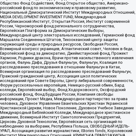
Общество Фонд Содействия, Фонд Открытое общество, Американо-
российский фонд по экономическому и правовому развитию,
Национальный Демократический Институт Международных Отношений,
MEDIA DEVELOPMENT INVESTMENT FUND, Международный
Республиканский Институт, Открытая Россия, Институт современной
России, Черноморский фонд регионального сотрудничества,
Европейская Платформа за Демократические Выборы,
Международный центр электоральных исследований, Германский фонд
Маршалла Соединенных Штатов, Тихоокеанский центр защиты
окружающей среды и природных ресурсов, Свободная Россия,
Всемирный конгресс украинцев, Атлантический совет, Человек в беде,
Европейский фонд за демократию, Джеймстаунский фонд, Прожект
Хармони, Родники дракона, Врачи против насильственного извлечения
органов, Фалунь Дафа, Друзья Фалуньгун, Фалуньгун, Коалиция по
расследованию преследования в отношении Фалуньгун в Китае,
Всемирная организация по расследованию преследований Фалуньгун,
Пражский гражданский центр, Ассоциация школ политических
исследований при Совете Европы, Центр либеральной современности,
Форум русскоязычных европейцев, Немецко-русский обмен, Бард
колледж, Европейский выбор, Фонд Ходорковского, Оксфордский
российский фонд, Фонд Будущее России, Компания свободы
информации, Проект Медиа, Международное партнерство за права
человека, Духовное Управление Евангельских Христиан Украинской
Христианской Церкви, Новое Поколение, Духовное Учебное Заведение
Международный Библейский Колледж, Международное христианское
движение, Всемирный Институт Саентологических Предприятий,
Церковь Духовной Технологии, Европейская сеть организаций по
наблюдению за выборами, Республика Польша, СВОБОДНЫЙ ИДЕЛЬ-
УРАЛ, Ассоциация развития журналистики, IStories fonds, Королевский
Институт Международных Отношений, КРИМСЬКА ПРАВОЗАХИСНА