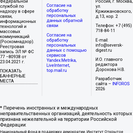
Федеральной
Россия, г. Москва,
Согласие на
службой по
ул.
обработку
надзору в сфере
Кржижановского,
персональных
связи,
д.13, кор. 2
данных обратной
информационных
связи
Телефон: +7 (495)
технологий и
718-84-11
массовых
Согласие на
коммуникаций
обработку
E-mail:
(Роскомнадзор).
персональных
info@seversk-
Реестровая
данных с помощью
digest.ru
запись ЭЛ № ФС
сервисов
77 –80938 от
И.О. главного
Yandex.Metrika,
23.04.2021 г.
редактора
LiveInternet,
Дорохова Н.В.
top.mail.ru
ПОКАЗАТЬ
БАННЕРНЫЕ
Разработчик
МЕСТА
сайта –
INFOROS
2026
* Перечень иностранных и международных
неправительственных организаций, деятельность которых
признана нежелательной на территории Российской
Федерации:
Национальный фонд в поддержку демократии, Институт Открытое