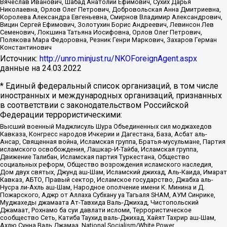
Вячеслав Иванович, Шабад Анатолий Ефимович, Сухих Дарья
Николаевна, Орлов Олег Петрович, Добровольская Анна Дмитриевна,
Королева Александра Евгеньевна, Смирнов Владимир Александрович,
Вицин Сергей Ефимович, Золотухин Борис Андреевич, Левинсон Лев
Семенович, Локшина Татьяна Иосифовна, Орлов Олег Петрович,
Полякова Мара Федоровна, Резник Генри Маркович, Захаров Герман
Константинович
Источник:
http://unro.minjust.ru/NKOForeignAgent.aspx
данные на
24.03.2022
* Единый федеральный список организаций, в том числе
иностранных и международных организаций, признанных
в соответствии с законодательством Российской
Федерации террористическими:
Высший военный Маджлисуль Шура Объединенных сил моджахедов
Кавказа, Конгресс народов Ичкерии и Дагестана, База, Асбат аль-
Ансар, Священная война, Исламская группа, Братья-мусульмане, Партия
исламского освобождения, Лашкар-И-Тайба, Исламская группа,
Движение Талибан, Исламская партия Туркестана, Общество
социальных реформ, Общество возрождения исламского наследия,
Дом двух святых, Джунд аш-Шам, Исламский джихад, Аль-Каида, Имарат
Кавказ, АБТО, Правый сектор, Исламское государство, Джабха аль-
Нусра ли-Ахль аш-Шам, Народное ополчение имени К. Минина и Д.
Пожарского, Аджр от Аллаха Субхану уа Тагьаля SHAM, АУМ Синрике,
Муджахеды джамаата Ат-Тавхида Валь-Джихад, Чистопольский
Джамаат, Рохнамо ба суи давлати исломи, Террористическое
сообщество Сеть, Катиба Таухид валь-Джихад, Хайят Тахрир аш-Шам,
Ахлю Сунна Валь Джамаа, National Socialism/White Power,