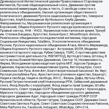
Древнерусской Инглистической церкви Православных Староверов-
Инглингов, Русский общенациональный союз, Движение против
нелегальной иммиграции, Кровь и Честь, О свободе совести и о
религиозных объединениях, Омская организация общественного
политического движения Русское национальное единство, Северное
Братство, Клуб Болельщиков Футбольного Клуба Динамо,
Файзрахманисты, Мусульманская религиозная организация п.
Боровский, Община Коренного Русского народа Щелковского района,
Правый сектор, УНА - УНСО, Украинская повстанческая армия, Тризуб
им. Степана Бандеры, Братство, Белый Крест, Misanthropic division,
Религиозное объединение последователей инглиизма, Народная
Социальная Инициатива, TulaSkins, Этнополитическое объединение
Русские, Русское национальное объединение Атака, Мечеть Мирмамеда,
Община Коренного Русского народа г. Астрахани, ВОЛЯ, Меджлис
крымскотатарского народа, Рубеж Севера, ТОЙС, О противодействии
экстремистской деятельности, РЕВТАТПОД, Артподготовка, Штольц, В
честь иконы Божией Матери Державная, Сектор 16, Независимость,
Фирма, Молодежная правозащитная группа МПГ, Курсом Правды и
Единения, Каракольская инициативная группа, Автоград Крю, Союз
Славянских Сил Руси, Алля-Аят, Благотворительный пансионат Ак Умут,
Русская республика Русь, Арестантское уголовное единство, Башкорт,
Нация и свобода, Нация и свобода, W.H.С., Фалунь Дафа, Иртыш Ultras,
Русский Патриотический клуб-Новокузнецк/РПК, Сибирский державный
союз, Фонд борьбы с коррупцией, Фонд защиты прав граждан, Штабы
Навального, Совет граждан СССР Прикубанского округа г. Краснодара,
Мужское государство, Народное объединение русского движения,
Народное движение Адат, Народный совет граждан РСФСР СССР
Архангельской области, Проект Штурм, Граждане СССР, Держава Союз
Советских Светлых Родов, Совет Советских Социалистических Районов,
Meta Platforms Inc, Facebook, Instagram, WhatsApp, СИЧ-С14,