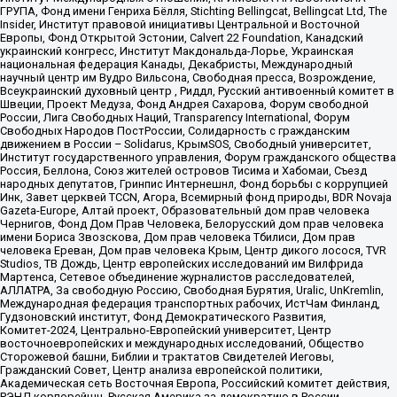
ГРУПА, Фонд имени Генриха Бёлля, Stichting Bellingcat, Bellingcat Ltd, The
Insider, Институт правовой инициативы Центральной и Восточной
Европы, Фонд Открытой Эстонии, Calvert 22 Foundation, Канадский
украинский конгресс, Институт Макдональда-Лорье, Украинская
национальная федерация Канады, Декабристы, Международный
научный центр им Вудро Вильсона, Свободная пресса, Возрождение,
Всеукраинский духовный центр , Риддл, Русский антивоенный комитет в
Швеции, Проект Медуза, Фонд Андрея Сахарова, Форум свободной
России, Лига Свободных Наций, Transparеncy International, Форум
Свободных Народов ПостРоссии, Солидарность с гражданским
движением в России – Solidarus, КрымSOS, Свободный университет,
Институт государственного управления, Форум гражданского общества
Россия, Беллона, Союз жителей островов Тисима и Хабомаи, Съезд
народных депутатов, Гринпис Интернешнл, Фонд борьбы с коррупцией
Инк, Завет церквей TCCN, Агора, Всемирный фонд природы, BDR Novaja
Gazeta-Europe, Алтай проект, Образовательный дом прав человека
Чернигов, Фонд Дом Прав Человека, Белорусский дом прав человека
имени Бориса Звозскова, Дом прав человека Тбилиси, Дом прав
человека Ереван, Дом прав человека Крым, Центр дикого лосося, TVR
Studios, ТВ Дождь, Центр европейских исследований им Вилфрида
Мартенса, Сетевое объединение журналистов расследователей,
АЛЛАТРА, За свободную Россию, Свободная Бурятия, Uralic, UnKremlin,
Международная федерация транспортных рабочих, ИстЧам Финланд,
Гудзоновский институт, Фонд Демократического Развития,
Комитет-2024, Центрально-Европейский университет, Центр
восточноевропейских и международных исследований, Общество
Сторожевой башни, Библии и трактатов Свидетелей Иеговы,
Гражданский Совет, Центр анализа европейской политики,
Академическая сеть Восточная Европа, Российский комитет действия,
РЭНД корпорейшн, Русская Америка за демократию в России,