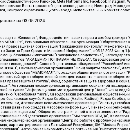
х Социалистических Районов, Meta Platforms Inc, Facebook, Instagram
Региональное Всетатарское общественное движение, Невоград, Молоде
ки, Конгресс ойрат-калмыцкого народа, Исполнительный комитет сове
анные на
03.05.2024
 "Мы против СПИДа", Камалягин Денис Николаевич, Маркелов Сергей Евгеньевич, Пономарев Лев Александрович, Савицкая Людмила Алексеевна, Автономная некоммерческая организация "Центр по работе с проблемой насилия "НАСИЛИЮ.НЕТ", Межрегиональный профессиональный союз работников здравоохранения "Альянс врачей", Юридическое лицо, зарегистрированное в Латвийской Республике, SIA "Medusa Project" (регистрационный номер 40103797863, дата регистрации 10.06.2014), Некоммерческая организация "Фонд по борьбе с коррупцией", Автономная некоммерческая организация "Институт права и публичной политики", Баданин Роман Сергеевич, Гликин Максим Александрович, Железнова Мария Михайловна, Лукьянова Юлия Сергеевна, Маетная Елизавета Витальевна, Маняхин Петр Борисович, Чуракова Ольга Владимировна, Ярош Юлия Петровна, Юридическое лицо "The Insider SIA", зарегистрированное в Риге, Латвийская Республика (дата регистрации 26.06.2015), являющееся администратором доменного имени интернет-издания "The Insider SIA", https://theins.ru, Постернак Алексей Евгеньевич, Рубин Михаил Аркадьевич, Анин Роман Александрович, Юридическое лицо Istories fonds, зарегистрированное в Латвийской Республике (регистрационный номер 50008295751, дата регистрации 24.02.2020), Великовский Дмитрий Александрович, Долинина Ирина Николаевна, Мароховская Алеся Алексеевна, Шлейнов Роман Юрьевич, Шмагун Олеся Валентиновна, Общество с ограниченной ответственностью "Альтаир 2021", Общество с ограниченной ответственностью "Вега 2021", Общество с ограниченной ответственностью "Главный редактор 2021", Общество с ограниченной ответственностью "Ромашки монолит", Важенков Артем Валерьевич, Ивановская областная общественная организация "Центр гендерных исследований", Гурман Юрий Альбертович, Медиапроект "ОВД-Инфо", Егоров Владимир Владимирович, Жилинский Владимир Александрович, Общество с ограниченной ответственностью "ЗП", Иванова София Юрьевна, Карезина Инна Павловна, Кильтау Екатерина Викторовна, Петров Алексей Викторович, Пискунов Сергей Евгеньевич, Смирнов Сергей Сергеевич, Тихонов Михаил Сергеевич, Общество с ограниченной ответственностью "ЖУРНАЛИСТ-ИНОСТРАННЫЙ АГЕНТ", Арапова Галина Юрьевна, Вольтская Татьяна Анатольевна, Американская компания "Mason G.E.S. Anonymous Foundation" (США), являющаяся владельцем интернет-издания https://mnews.world/, Компания "Stichting Bellingcat", зарегистрированная в Нидерландах (дата регистрации 11.07.2018), Захаров Андрей Вячеславович, Клепиковская Екатерина Дмитриевна, Общество с ограниченной ответственностью "МЕМО", Перл Роман Александрович, Симонов Евгений Алексеевич, Соловьева Елена Анатольевна, Сотников Даниил Владимирович, Сурначева Елизавета Дмитриевна, Автономная некоммерческая организация по защите прав человека и информированию населения "Якутия – Наше Мнение", Общество с ограниченной ответственностью "Москоу диджитал медиа", с 26.01.2023 Общество с ограниченной ответственностью "Чайка Белые сады", Ветошкина Валерия Валерьевна, Заговора Максим Александрович, Межрегиональное общественное движение "Российская ЛГБТ - сеть", Оленичев Максим Владимирович, Павлов Иван Юрьевич, Скворцова Елена Сергеевна, Общество с ограниченной ответственностью "Как бы инагент", Кочетков Игорь Викторович, Общество с ограниченной ответственностью "Честные выборы", Еланчик Олег Александрович, Общество с ограниченной ответственностью "Нобелевский призыв", Гималова Регина Эмилевна, Григорьев Андрей Валерьевич, Григорьева Алина Александровна, Ассоциация по содействию защите прав призывников, альтернативнослужащих и военнослужащих "Правозащитная группа "Гражданин.Армия.Право", Хисамова Регина Фаритовна, Автономная некоммерческая организация по реализации социально-правовых программ "Лилит"