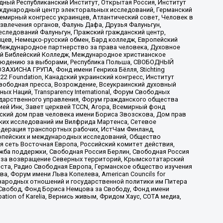
ый Республиканский Институт, Открытая Россия, Институт
ждународный центр электоральных исследований, Германский
мирный конгресс украинцев, Атлантический совет, Человек в
звлечения органов, Фалунь Дафа, Друзья Фалуньгун,
еследований Фалуньгун, Пражский гражданский центр,
цев, Немецко-русский обмен, Бард колледж, Европейский
Международное партнерство за права человека, Духовное
ый Библейский Колледж, Международное христианское
аблюдению за выборами, Республика Польша, СВОБОДНЫЙ
АХИСНА ГРУПА, Фонд имени Генриха Бёлля, Stichting
t 22 Foundation, Канадский украинский конгресс, Институт
вободная пресса, Возрождение, Всеукраинский духовный
х Наций, Transparеncy International, Форум Свободных
ударственного управления, Форум гражданского общества
ией Инк, Завет церквей TCCN, Агора, Всемирный фонд
сский дом прав человека имени Бориса Звозскова, Дом прав
ских исследований им Вилфрида Мартенса, Сетевое
едерация транспортных рабочих, ИстЧам Финланд,
ропейских и международных исследований, Общество
я сеть Восточная Европа, Российский комитет действия,
жба поддержки, Свободная Россия Берлин, Свободная Россия
оюз за возвращение Северных территорий, Крымскотатарский
 креста, Радио Свободная Европа, Германское общество изучения
 Форум имени Льва Копелева, American Councils for
международных отношений и государственной политики им Питера
Свобод, Фонд Бориса Немцова за Свободу, Фонд имени
ion of Karelia, Вернись живым, Фридом Хаус, СОТА медиа,