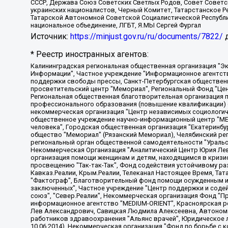
СССР, Держава Союз Советских Светлых Родов, Совет Советски
украинских националистов, Черный Комитет, Татарстанское 
Татарской Автономной Советской Социалистической Республи
национальное объединение, ЛГБТ, Я.МЫ Сергей Фургал
Источник:
https://minjust.gov.ru/ru/documents/7822/
д
* Реестр иностранных агентов:
Калининградская региональная общественная организация "Экозащита!-Женсовет", Фонд содействия защите прав и свобод граждан "Общественный вердикт", Фонд "Институт Развития Свободы Информации", Частное учреждение "Информационное агентство МЕМО. РУ", Региональная общественная организация "Общественная комиссия по сохранению наследия академика Сахарова", Фонд поддержки свободы прессы, Санкт-Петербургская общественная правозащитная организация "Гражданский контроль", Межрегиональная общественная организация "Информационно-просветительский центр "Мемориал", Региональный Фонд "Центр Защиты Прав Средств Массовой Информации", с 05.12.2023 Фонд "Центр Защиты Прав Средств массовой информации", Региональная общественная благотворительная организация помощи беженцам и мигрантам "Гражданское содействие", Негосударственное образовательное учреждение дополнительного профессионального образования (повышение квалификации) специалистов "АКАДЕМИЯ ПО ПРАВАМ ЧЕЛОВЕКА", Свердловская региональная общественная организация "Сутяжник", Автономная некоммерческая организация "Центр независимых социологических исследований", Союз общественных объединений "Российский исследовательский центр по правам человека", Региональное общественное учреждение научно-информационный центр "МЕМОРИАЛ", Некоммерческая организация "Фонд защиты гласности", Автономная некоммерческая организация "Институт прав человека", Городская общественная организация "Екатеринбургское общество "МЕМОРИАЛ", Городская общественная организация "Рязанское историко-просветительское и правозащитное общество "Мемориал" (Рязанский Мемориал), Челябинский региональный орган общественной самодеятельности – женское общественное объединение "Женщины Евразии", Челябинский региональный орган общественной самодеятельности "Уральская правозащитная группа", Фонд содействия защите здоровья и социальной справедливости имени Андрея Рылькова, Автономная Некоммерческая Организация "Аналитический Центр Юрия Левады", Автономная некоммерческая организация социальной поддержки населения "Проект Апрель", Региональная общественная организация помощи женщинам и детям, находящимся в кризисной ситуации "Информационно-методический центр "Анна", Фонд содействия развитию массовых коммуникаций и правовому просвещению "Так-так-Так", Фонд содействия устойчивому развитию "Серебряная тайга", Свердловский региональный общественный фонд социальных проектов "Новое время", "Idel.Реалии", Кавказ.Реалии, Крым.Реалии, Телеканал Настоящее Время, Татаро-башкирская служба Радио Свобода (Azatliq Radiosi), Радио Свободная Европа/Радио Свобода (PCE/PC), "Сибирь.Реалии", "Фактограф", Благотворительный фонд помощи осужденным и их семьям, Автономная некоммерческая организация "Институт глобализации и социальных движений", Фонд "В защиту прав заключенных", Частное учреждение "Центр поддержки и содействия развитию средств массовой информации", Пензенский региональный общественный благотворительный фонд "Гражданский союз", "Север.Реалии", Некоммерческая организация Фонд "Правовая инициатива", Общество с ограниченной ответственностью "Радио Свободная Европа/Радио Свобода", Чешское информационное агентство "MEDIUM-ORIENT", Красноярская региональная общественная организация