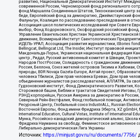
развитию, Национальный Демократический Институт Междуна
современной России, Черноморский фонд регионального сот
фонд Маршалла Соединенных Штатов, Тихоокеанский центр за
беде, Европейский фонд за демократию, Джеймстаунский фонд
Фалуньгун, Коалиция по расследованию преследования в отно
Ассоциация школ политических исследований при Совете Евр
выбор, Фонд Ходорковского, Оксфордский российский фонд, 
Управление Евангельских Христиан Украинской Христианской
движение, Всемирный Институт Саентологических Предприяти
ИДЕЛЬ-УРАЛ, Ассоциация развития журналистики, IStories fo
Bellingcat, Bellingcat Ltd, The Insider, Институт правовой ин
Макдональда-Лорье, Украинская национальная федерация Кан
центр , Риддл, Русский антивоенный комитет в Швеции, Проект
Народов ПостРоссии, Солидарность с гражданским движением 
Россия, Беллона, Союз жителей островов Тисима и Хабомаи, 
природы, BDR Novaja Gazeta-Europe, Алтай проект, Образова
человека Тбилиси, Дом прав человека Ереван, Дом прав челов
объединение журналистов расследователей, АЛЛАТРА, За своб
Гудзоновский институт, Фонд Демократического Развития, К
Сторожевой башни, Библии и трактатов Свидетелей Иеговы, Г
РЭНД корпорейшн, Русская Америка за демократию в России, 
Северный Рейн-Вестфалия, Фонд глобальной помощи, Антивоенн
Ресурсный Центр, Глобальный союз IndustriALL, Russian Electi
Восточной Европы, Фонд имени Фридриха Эберта, XZ gGmbH, М
International Education, Cultural Vistas, Institute of Intern
Мунка, Российско-канадский демократический альянс, Школа
Фридриха Науманна за свободу, Феминистское антивоенное соп
Либерально-демократическая Лига Украины
Источник:
https://minjust.gov.ru/ru/documents/7756/
д