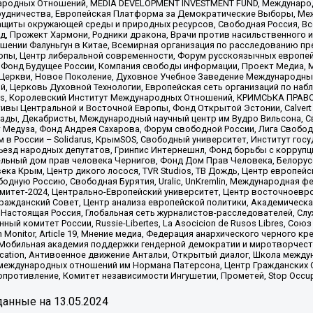
родных Отношений, MEDIA DEVELOPMENT INVESTMENT FUND, Международн
рудничества, Европейская Платформа за Демократические Выборы, Ме
щиты окружающей среды и природных ресурсов, Свободная Россия, Все
, Прожект Хармони, Родники дракона, Врачи против насильственного и
шении Фалуньгун в Китае, Всемирная организация по расследованию пр
опы, Центр либеральной современности, Форум русскоязычных европей
Фонд Будущее России, Компания свободы информации, Проект Медиа, 
 Церкви, Новое Поколение, Духовное Учебное Заведение Международн
й, Церковь Духовной Технологии, Европейская сеть организаций по н
nds, Королевский Институт Международных Отношений, КРИМСЬКА ПРАВОЗ
ициативы Центральной и Восточной Европы, Фонд Открытой Эстонии, Calver
ады, Декабристы, Международный научный центр им Вудро Вильсона, С
 Медуза, Фонд Андрея Сахарова, Форум свободной России, Лига Свободны
в России – Solidarus, КрымSOS, Свободный университет, Институт гос
Съезд народных депутатов, Гринпис Интернешнл, Фонд борьбы с коррупц
тельный дом прав человека Чернигов, Фонд Дом Прав Человека, Белору
ека Крым, Центр дикого лосося, TVR Studios, ТВ Дождь, Центр европей
одную Россию, Свободная Бурятия, Uralic, UnKremlin, Международная ф
омитет-2024, Центрально-Европейский университет, Центр восточноев
ражданский Совет, Центр анализа европейской политики, Академическа
Настоящая Россия, Глобальная сеть журналистов-расследователей, Слу
ый комитет России, Russie-Libertes, La Asocicion de Rusos Libres, С
on Monitor, Article 19, Мнение медиа, Федерация анархического черного
обильная академия поддержки гендерной демократии и миротворчества,
ational Education, Антивоенное движение Антальи, Открытый диалог, Школа 
 международных отношений им Нормана Патерсона, Центр Гражданских 
ротивление, Комитет независимости Ингушетии, Прометей, Stop Occupat
анные на
13.05.2024