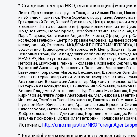
* Сведения реестра НКО, выполняющих функции ин
Лилит, Правозащитная группа Гражданин.Армия.Право, Нижего
и публичной политики, Фонд борьбы с коррупцией, Альянс вр
Гражданский Союз, Хасдей Ерушалаим, Центр поддержки и сод
движений, Центр социально-информационных инициатив Дейс
Фонд Тольятти, Новое время, Серебряная тайга, Так-Так-Так,
Парк Гагарина, Фонд имени Андрея Рылькова, Сфера, Центр С
исследовательский центр по правам человека, Дальневосточн
исследований, Сутяжник, АКАДЕМИЯ ПО ПРАВАМ ЧЕЛОВЕКА, Це
содействие, Трансперенси Интернешнл-Р, Центр Защиты Прав
Северных Стран, Фонд поддержки свободы прессы, Гражданск
МЕМО. РУ, Институт региональной прессы, Институт Развити
Петрович, Дзугкоева Регина Николаевна, Кривенко Сергей В
Туровский Александр Алексеевич, Васильева Анастасия Евген
Евгеньевич, Барахоев Магомед Бекханович, Шарипков Олег В
Созаев Валерий Валерьевич, Исламов Тимур Рифгатович, Рома
Анатольевич, Верховский Александр Маркович, Пислакова-Па
Екатерина Александровна, Рачинский Ян Збигневич, Жемкова 
Аверин Владимир Анатольевич, Щур Татьяна Михайловна, Щур
Кириллович, Флиге Ирина Анатольевна, Мельникова Валентин
Иванович, Голубева Елена Николаевна, Ганнушкина Светлана 
Шуманов Илья Вячеславович, Арапова Галина Юрьевна, Свечн
Вячеславовна, Литинский Леонид Борисович, Лукашевский Се
Добровольская Анна Дмитриевна, Королева Александра Евген
Татьяна Иосифовна, Орлов Олег Петрович, Полякова Мара Фе
Источник:
http://unro.minjust.ru/NKOForeignAgent.asp
* Единый федеральный список организаций, в том