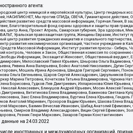
остранного агента:
родский центр немецкой и европейской культуры, Центр гендерных исс
ачей, НАСИЛИЮ.НЕТ, Мы против СПИДа, СВЕЧА, Гуманитарное действие, 
ействия развитию средств массовой информации, Горячая Линия, В защ
твие, Благотворительный фонд охраны здоровья и защиты прав гражда
 Сова, центр Анна, Проект Апрель, Самарская губерния, Эра здоровья, 
ИБАЛЬТ, Уральская правозащитная группа, Женщины Евразии, Институт п
ый центр развития гражданских инициатив и социального партнерства,
нтр развития некоммерческих организаций, Частное учреждение в Кал
 Средств Массовой Информации, Институт развития прессы - Сибирь, Ч
ий контроль, Человек и Закон, Общественная комиссия по сохранению
я Свободы Информации, Экозащита!-Женсовет, Общественный вердикт, 
ладимирович, Милославский Павел Юрьевич, Шнырова Ольга Вадимовна,
ьевна, Ривина Анна Валерьевна, Бойко Анатолий Николаевич, Дугин Сер
икторович, Мошель Ирина Ароновна, Шведов Григорий Сергеевич, Поно
нова Ольга Евгеньевна, Щаров Сергей Алексадрович, Цирульников Бори
ркер Марина Петровна, Кочеткова Татьяна Владимировна, Чуркина Нат
Елена Борисовна, Гудков Лев Дмитриевич, Илларионова Юлия Юрьевна, С
 Николай Алексеевич, Блинушов Андрей Юрьевич, Мосин Алексей Генна
а Дмитриевна, Вититинова Елена Владимировна, Баженова Светлана Куп
Алексеевна, Закс Елена Владимировна, Буртина Елена Юрьевна, Гендель
иков Анатолий Мариевич, Прохоров Вадим Юрьевич, Шахова Елена Влад
ргей Маркович, Бахмин Вячеслав Иванович, Шабад Анатолий Ефимович, 
ьевна, Смирнов Владимир Александрович, Вицин Сергей Ефимович, Зол
доровна, Резник Генри Маркович, Захаров Герман Константинович
x
данные на
24.03.2022
 числе иностранных и международных организаций, призна