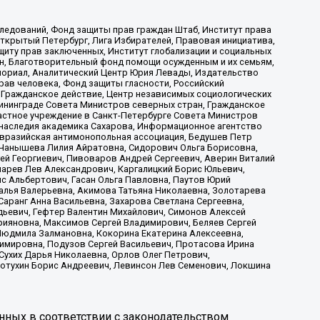
ледований, Фонд защиты прав граждан Штаб, Институт права
Открытый Петербург, Лига Избирателей, Правовая инициатива,
иту прав заключенных, Институт глобализации и социальных
н, Благотворительный фонд помощи осужденным и их семьям,
Мемориал, Аналитический Центр Юрия Левады, Издательство
рав человека, Фонд защиты гласности, Российский
 Гражданское действие, Центр независимых социологических
ининграде Совета Министров северных стран, Гражданское
астное учреждение в Санкт-Петербурге Совета Министров
 наследия академика Сахарова, Информационное агентство
Евразийская антимонопольная ассоциация, Бедушев Петр
 Чанышева Лилия Айратовна, Сидорович Ольга Борисовна,
гей Георгиевич, Пивоваров Андрей Сергеевич, Аверин Виталий
марев Лев Александрович, Каргалицкий Борис Юльевич,
с Альбертович, Гасан Ольга Павловна, Паутов Юрий
алья Валерьевна, Акимова Татьяна Николаевна, Золотарева
аранг Анна Васильевна, Захарова Светлана Сергеевна,
дьевич, Гефтер Валентин Михайлович, Симонов Алексей
рияновна, Максимов Сергей Владимирович, Беляев Сергей
 Людмила Залмановна, Кокорина Екатерина Алексеевна,
имировна, Подузов Сергей Васильевич, Протасова Ирина
Сухих Дарья Николаевна, Орлов Олег Петрович,
отухин Борис Андреевич, Левинсон Лев Семенович, Локшина
нных в соответствии с законодательством