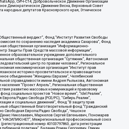
, WhatsApp, СИЧ-С14, Добровольческое Движение Организации
жное Демократическое Движение Весна, Верховный Совет
та народных депутатов Красноярского края, Этническое
, Дальневосточное общественное движение "Маяк", Санкт-Петербургская ЛГБТ-инициативная группа "Выход", Инициативная группа ЛГБТ+ "Реверс", Алексеев Андрей Викторович, Бекбулатова Таисия Львовна, Беляев Иван Михайлович, Владыкина Елена Сергеевна, Гельман Марат Александрович, Никульшина Вероника Юрьевна, Толоконникова Надежда Андреевна, Шендерович Виктор Анатольевич, Общество с ограниченной ответственностью "Данное сообщение", Общество с ограниченной ответственностью Издательский дом "Новая глава", Айнбиндер Александра Александровна, Московский комьюнити-центр для ЛГБТ+инициатив, Благотворительный фонд развития филантропии, Deutsche Welle (Германия, Kurt-Schumacher-Strasse 3, 53113 Bonn), Борзунова Мария Михайловна, Воробьев Виктор Викторович, Голубева Анна Львовна, Константинова Алла Михайловна, Малкова Ирина Владимировна, Мурадов Мурад Абдулгалимович, Осетинская Елизавета Николаевна, Понасенков Евгений Николаевич, Ганапольский Матвей Юрьевич, Киселев Евгений Алексеевич, Борухович Ирина Григорьевна, Дремин Иван Тимофеевич, Дубровский Дмитрий Викторович, Красноярская региональная общественная организация поддержки и развития альтернативных образовательных технологий и межкультурных коммуникаций "ИНТЕРРА", Маяковская Екатерина Алексеевна, Фейгин Марк Захарович, Филимонов Андрей Викторович, Дзугкоева Регина Николаевна, Доброхотов Роман Александрович, Дудь Юрий Александрович, Елкин Сергей Владимирович, Кругликов Кирилл Игоревич, Сабунаева Мария Леонидовна, Семенов Алексей Владимирович, Шаинян Карен Багратович, Шульман Екатерина Михайловна, Асафьев Артур Валерьевич, Вахштайн Виктор Семенович, Венедиктов Алексей Алексеевич, Лушникова Екатерина Евгеньевна, Волков Леонид Михайлович, Невзоров Александр Глебович, Пархоменко Сергей Борисович, Сироткин Ярослав Николаевич, Кара-Мурза Владимир Владимирович, Баранова Наталья Владимировна, Гозман Леонид Яковлевич, Кагарлицкий Борис Юльевич, Климарев Михаил Валерьевич, Милов Владимир Станиславович, Автономная некоммерческая организация Краснодарский центр современного искусства "Типография", Моргенштерн Алишер Тагирович, Соболь Любовь Эдуардовна, Общество с ограниченной ответственностью "ЛИЗА НОРМ", Каспаров Гарри Кимович, Ходорковский Михаил Борисович, Общество с ограниченной ответственностью "Апрельские тезисы", Данилович Ирина Брониславовна, Кашин Олег Владимирович, Петров Николай Владимирович, Пивоваров Алексей Владимирович, Соколов Михаил Владимирович, Цветкова Юлия Владимировна, Чичваркин Евгений Александрович, Комитет против пыток/Команда против пыток, Общество с ограниченной ответственностью "Первый научный", Общество с ограниченной ответственностью "Вертолет и ко", Белоцерковская Вероника Борисовна, Кац Максим Евгеньевич, Лазарева Татьяна Юрьевна, Шаведдинов Руслан Табризович, Яшин Илья Валерьевич, Общество с ограниченной ответственностью "Иноагент ААВ", Алешковский Дмитрий Петрович, Альбац Евгения Марковна, Быков Дмитрий Львович, Галямина Юлия Евгеньевна, Лойко Сергей Леонидович, Мартынов Кирилл Константинович, Медведев Сергей Александрович, Крашенинников Федор Геннадиевич, Гордеева Катерина Вл