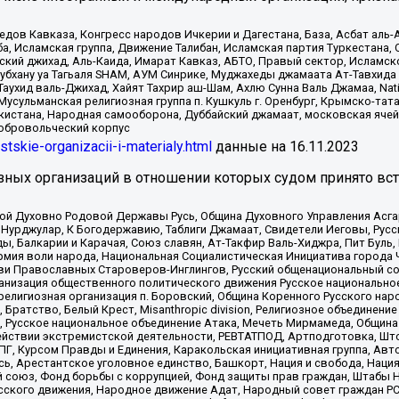
в Кавказа, Конгресс народов Ичкерии и Дагестана, База, Асбат аль-Ан
ба, Исламская группа, Движение Талибан, Исламская партия Туркестан
ский джихад, Аль-Каида, Имарат Кавказ, АБТО, Правый сектор, Исламск
Субхану уа Тагьаля SHAM, АУМ Синрике, Муджахеды джамаата Ат-Тавхида
ухид валь-Джихад, Хайят Тахрир аш-Шам, Ахлю Сунна Валь Джамаа, Natio
Мусульманская религиозная группа п. Кушкуль г. Оренбург, Крымско-т
кистана, Народная самооборона, Дуббайский джамаат, московская ячей
добровольческий корпус
istskie-organizacii-i-materialy.html
данные на
16.11.2023
зных организаций в отношении которых судом принято вс
ской Духовно Родовой Державы Русь, Община Духовного Управления Асг
Нурджулар, К Богодержавию, Таблиги Джамаат, Свидетели Иеговы, Рус
, Балкарии и Карачая, Союз славян, Ат-Такфир Валь-Хиджра, Пит Буль,
рмия воли народа, Национальная Социалистическая Инициатива города 
ви Православных Староверов-Инглингов, Русский общенациональный сою
ганизация общественного политического движения Русское национально
елигиозная организация п. Боровский, Община Коренного Русского нар
 Братство, Белый Крест, Misanthropic division, Религиозное объединен
е, Русское национальное объединение Атака, Мечеть Мирмамеда, Община
йствии экстремистской деятельности, РЕВТАТПОД, Артподготовка, Што
, Курсом Правды и Единения, Каракольская инициативная группа, Автог
ь, Арестантское уголовное единство, Башкорт, Нация и свобода, Нация и
союз, Фонд борьбы с коррупцией, Фонд защиты прав граждан, Штабы На
сского движения, Народное движение Адат, Народный совет граждан РС