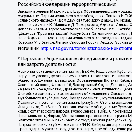
Российской Федерации террористическими:
Высший военный Маджлисуль Шура Объединенных сил моджахедо
мусульмане, Партия исламского освобождения, Лашкар-И-Тай
исламского наследия, Дом двух святых, Джунд аш-Шам, Ислам
ополчение имени К. Минина и Д. Пожарского, Аджр от Аллаха 
давлати исломи, Террористическое сообщество Сеть, Катиба Та
“Джамаат “Красный пахарь”, Колумбайн, Хатлонский джамаат, 
Челебиджихана, Азов, Партия исламского возрождения Таджи
Которая Улыбается, Легион Свобода России, Айдар, Русский 
Источник:
http://nac.gov.ru/terroristicheskie-i-ekstrem
* Перечень общественных объединений и религио
или запрете деятельности:
Национал-большевистская партия, ВЕК РА, Рада земли Кубан
Перуна, Мужская Духовная Семинария Староверов-Инглингов, 
общество, Джамаат мувахидов, Объединенный Вилайат Кабарды
Славянский союз, Формат-18, Благородный Орден Дьявола, А
национальное единство, Древнерусской Инглистической церк
О свободе совести и о религиозных объединениях, Омская ор
Футбольного Клуба Динамо, Файзрахманисты, Мусульманская р
Украинская повстанческая армия, Тризуб им. Степана Бандеры,
Инициатива, TulaSkins, Этнополитическое объединение Русски
крымскотатарского народа, Рубеж Севера, ТОЙС, О противоде
Независимость, Фирма, Молодежная правозащитная группа МПГ
Благотворительный пансионат Ак Умут, Русская республика Рус
Патриотический клуб-Новокузнецк/РПК, Сибирский державный 
Краснодара, Мужское государство, Народное объединение ру