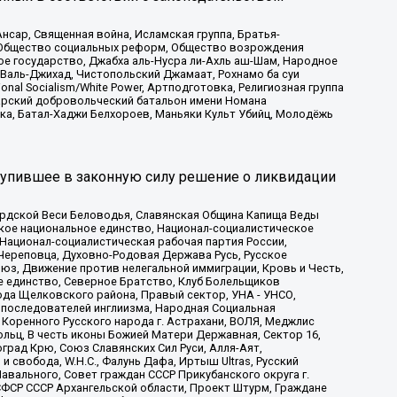
сар, Священная война, Исламская группа, Братья-
а, Общество социальных реформ, Общество возрождения
ое государство, Джабха аль-Нусра ли-Ахль аш-Шам, Народное
 Валь-Джихад, Чистопольский Джамаат, Рохнамо ба суи
nal Socialism/White Power, Артподготовка, Религиозная группа
атарский добровольческий батальон имени Номана
ка, Батал-Хаджи Белхороев, Маньяки Культ Убийц, Молодёжь
тупившее в законную силу решение о ликвидации
ардской Веси Беловодья, Славянская Община Капища Веды
ское национальное единство, Национал-социалистическое
 Национал-социалистическая рабочая партия России,
Череповца, Духовно-Родовая Держава Русь, Русское
з, Движение против нелегальной иммиграции, Кровь и Честь,
е единство, Северное Братство, Клуб Болельщиков
ода Щелковского района, Правый сектор, УНА - УНСО,
ие последователей инглиизма, Народная Социальная
 Коренного Русского народа г. Астрахани, ВОЛЯ, Меджлис
льц, В честь иконы Божией Матери Державная, Сектор 16,
рад Крю, Союз Славянских Сил Руси, Алля-Аят,
 свобода, W.H.С., Фалунь Дафа, Иртыш Ultras, Русский
вального, Совет граждан СССР Прикубанского округа г.
ФСР СССР Архангельской области, Проект Штурм, Граждане