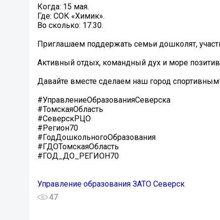
Когда: 15 мая.
Где: СОК «Химик».
Во сколько: 17.30.
Приглашаем поддержать семьи дошколят, участ
Активный отдых, командный дух и море позитив
Давайте вместе сделаем наш город спортивным
#УправлениеОбразованияСеверска
#ТомскаяОбласть
#СеверскРЦО
#Регион70
#ГодДошкольногоОбразования
#ГДОТомскаяОбласть
#ГОД_ДО_РЕГИОН70
Управление образования ЗАТО Северск
47