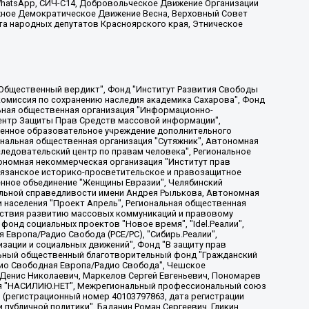
, WhatsApp, СИЧ-С14, Добровольческое Движение Организации
жное Демократическое Движение Весна, Верховный Совет
та народных депутатов Красноярского края, Этническое
, Дальневосточное общественное движение "Маяк", Санкт-Петербургская ЛГБТ-инициативная группа "Выход", Инициативная группа ЛГБТ+ "Реверс", Алексеев Андрей Викторович, Бекбулатова Таисия Львовна, Беляев Иван Михайлович, Владыкина Елена Сергеевна, Гельман Марат Александрович, Никульшина Вероника Юрьевна, Толоконникова Надежда Андреевна, Шендерович Виктор Анатольевич, Общество с ограниченной ответственностью "Данное сообщение", Общество с ограниченной ответственностью Издательский дом "Новая глава", Айнбиндер Александра Александровна, Московский комьюнити-центр для ЛГБТ+инициатив, Благотворительный фонд развития филантропии, Deutsche Welle (Германия, Kurt-Schumacher-Strasse 3, 53113 Bonn), Борзунова Мария Михайловна, Воробьев Виктор Викторович, Голубева Анна Львовна, Константинова Алла Михайловна, Малкова Ирина Владимировна, Мурадов Мурад Абдулгалимович, Осетинская Елизавета Николаевна, Понасенков Евгений Николаевич, Ганапольский Матвей Юрьевич, Киселев Евгений Алексеевич, Борухович Ирина Григорьевна, Дремин Иван Тимофеевич, Дубровский Дмитрий Викторович, Красноярская региональная общественная организация поддержки и развития альтернативных образовательных технологий и межкультурных коммуникаций "ИНТЕРРА", Маяковская Екатерина Алексеевна, Фейгин Марк Захарович, Филимонов Андрей Викторович, Дзугкоева Регина Николаевна, Доброхотов Роман Александрович, Дудь Юрий Александрович, Елкин Сергей Владимирович, Кругликов Кирилл Игоревич, Сабунаева Мария Леонидовна, Семенов Алексей Владимирович, Шаинян Карен Багратович, Шульман Екатерина Михайловна, Асафьев Артур Валерьевич, Вахштайн Виктор Семенович, Венедиктов Алексей Алексеевич, Лушникова Екатерина Евгеньевна, Волков Леонид Михайлович, Невзоров Александр Глебович, Пархоменко Сергей Борисович, Сироткин Ярослав Николаевич, Кара-Мурза Владимир Владимирович, Баранова Наталья Владимировна, Гозман Леонид Яковлевич, Кагарлицкий Борис Юльевич, Климарев Михаил Валерьевич, Милов Владимир Станиславович, Автономная некоммерческая организация Краснодарский центр современного искусства "Типография", Моргенштерн Алишер Тагирович, Соболь Любовь Эдуардовна, Общество с ограниченной ответственностью "ЛИЗА НОРМ", Каспаров Гарри Кимович, Ходорковский Михаил Борисович, Общество с ограниченной ответственностью "Апрельские тезисы", Данилович Ирина Брониславовна, Кашин Олег Владимирович, Петров Николай Владимирович, Пивоваров Алексей Владимирович, Соколов Михаил Владимирович, Цветкова Юлия Владимировна, Чичваркин Евгений Александрович, Комитет против пыток/Команда против пыток, Общество с ограниченной ответственностью "Первый научный", Общество с ограниченной ответственностью "Вертолет и ко", Белоцерковская Вероника Борисовна, Кац Максим Евгеньевич, Лазарева Татьяна Юрьевна, Шаведдинов Руслан Табризович, Яшин Илья Валерьевич, Общество с ограниченной ответственностью "Иноагент ААВ", Алешковский Дмитрий Петрович, Альбац Евгения Марковна, Быков Дмитрий Львович, Галямина Юлия Евгеньевна, Лойко Сергей Леонидович, Мартынов Кирилл Константинович, Медведев Сергей Александрович, Крашенинников Федор Геннадиевич, Гордеева Катерина Вл