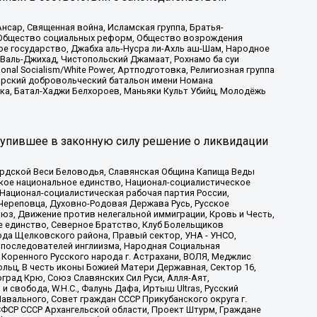
сар, Священная война, Исламская группа, Братья-
а, Общество социальных реформ, Общество возрождения
ое государство, Джабха аль-Нусра ли-Ахль аш-Шам, Народное
 Валь-Джихад, Чистопольский Джамаат, Рохнамо ба суи
nal Socialism/White Power, Артподготовка, Религиозная группа
атарский добровольческий батальон имени Номана
ка, Батал-Хаджи Белхороев, Маньяки Культ Убийц, Молодёжь
тупившее в законную силу решение о ликвидации
ардской Веси Беловодья, Славянская Община Капища Веды
ское национальное единство, Национал-социалистическое
 Национал-социалистическая рабочая партия России,
Череповца, Духовно-Родовая Держава Русь, Русское
з, Движение против нелегальной иммиграции, Кровь и Честь,
е единство, Северное Братство, Клуб Болельщиков
ода Щелковского района, Правый сектор, УНА - УНСО,
ие последователей инглиизма, Народная Социальная
 Коренного Русского народа г. Астрахани, ВОЛЯ, Меджлис
льц, В честь иконы Божией Матери Державная, Сектор 16,
рад Крю, Союз Славянских Сил Руси, Алля-Аят,
 свобода, W.H.С., Фалунь Дафа, Иртыш Ultras, Русский
вального, Совет граждан СССР Прикубанского округа г.
ФСР СССР Архангельской области, Проект Штурм, Граждане