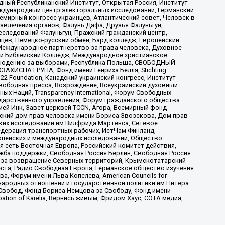
ый Республиканский Институт, Открытая Россия, Институт
ждународный центр электоральных исследований, Германский
мирный конгресс украинцев, Атлантический совет, Человек в
звлечения органов, Фалунь Дафа, Друзья Фалуньгун,
еследований Фалуньгун, Пражский гражданский центр,
цев, Немецко-русский обмен, Бард колледж, Европейский
Международное партнерство за права человека, Духовное
ый Библейский Колледж, Международное христианское
аблюдению за выборами, Республика Польша, СВОБОДНЫЙ
АХИСНА ГРУПА, Фонд имени Генриха Бёлля, Stichting
t 22 Foundation, Канадский украинский конгресс, Институт
вободная пресса, Возрождение, Всеукраинский духовный
х Наций, Transparеncy International, Форум Свободных
ударственного управления, Форум гражданского общества
ией Инк, Завет церквей TCCN, Агора, Всемирный фонд
сский дом прав человека имени Бориса Звозскова, Дом прав
ских исследований им Вилфрида Мартенса, Сетевое
едерация транспортных рабочих, ИстЧам Финланд,
ропейских и международных исследований, Общество
я сеть Восточная Европа, Российский комитет действия,
жба поддержки, Свободная Россия Берлин, Свободная Россия
оюз за возвращение Северных территорий, Крымскотатарский
 креста, Радио Свободная Европа, Германское общество изучения
 Форум имени Льва Копелева, American Councils for
международных отношений и государственной политики им Питера
Свобод, Фонд Бориса Немцова за Свободу, Фонд имени
ion of Karelia, Вернись живым, Фридом Хаус, СОТА медиа,