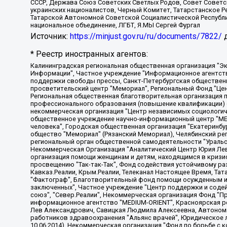
СССР, Держава Союз Советских Светлых Родов, Совет Советски
украинских националистов, Черный Комитет, Татарстанское 
Татарской Автономной Советской Социалистической Республи
национальное объединение, ЛГБТ, Я.МЫ Сергей Фургал
Источник:
https://minjust.gov.ru/ru/documents/7822/
д
* Реестр иностранных агентов:
Калининградская региональная общественная организация "Экозащита!-Женсовет", Фонд содействия защите прав и свобод граждан "Общественный вердикт", Фонд "Институт Развития Свободы Информации", Частное учреждение "Информационное агентство МЕМО. РУ", Региональная общественная организация "Общественная комиссия по сохранению наследия академика Сахарова", Фонд поддержки свободы прессы, Санкт-Петербургская общественная правозащитная организация "Гражданский контроль", Межрегиональная общественная организация "Информационно-просветительский центр "Мемориал", Региональный Фонд "Центр Защиты Прав Средств Массовой Информации", с 05.12.2023 Фонд "Центр Защиты Прав Средств массовой информации", Региональная общественная благотворительная организация помощи беженцам и мигрантам "Гражданское содействие", Негосударственное образовательное учреждение дополнительного профессионального образования (повышение квалификации) специалистов "АКАДЕМИЯ ПО ПРАВАМ ЧЕЛОВЕКА", Свердловская региональная общественная организация "Сутяжник", Автономная некоммерческая организация "Центр независимых социологических исследований", Союз общественных объединений "Российский исследовательский центр по правам человека", Региональное общественное учреждение научно-информационный центр "МЕМОРИАЛ", Некоммерческая организация "Фонд защиты гласности", Автономная некоммерческая организация "Институт прав человека", Городская общественная организация "Екатеринбургское общество "МЕМОРИАЛ", Городская общественная организация "Рязанское историко-просветительское и правозащитное общество "Мемориал" (Рязанский Мемориал), Челябинский региональный орган общественной самодеятельности – женское общественное объединение "Женщины Евразии", Челябинский региональный орган общественной самодеятельности "Уральская правозащитная группа", Фонд содействия защите здоровья и социальной справедливости имени Андрея Рылькова, Автономная Некоммерческая Организация "Аналитический Центр Юрия Левады", Автономная некоммерческая организация социальной поддержки населения "Проект Апрель", Региональная общественная организация помощи женщинам и детям, находящимся в кризисной ситуации "Информационно-методический центр "Анна", Фонд содействия развитию массовых коммуникаций и правовому просвещению "Так-так-Так", Фонд содействия устойчивому развитию "Серебряная тайга", Свердловский региональный общественный фонд социальных проектов "Новое время", "Idel.Реалии", Кавказ.Реалии, Крым.Реалии, Телеканал Настоящее Время, Татаро-башкирская служба Радио Свобода (Azatliq Radiosi), Радио Свободная Европа/Радио Свобода (PCE/PC), "Сибирь.Реалии", "Фактограф", Благотворительный фонд помощи осужденным и их семьям, Автономная некоммерческая организация "Институт глобализации и социальных движений", Фонд "В защиту прав заключенных", Частное учреждение "Центр поддержки и содействия развитию средств массовой информации", Пензенский региональный общественный благотворительный фонд "Гражданский союз", "Север.Реалии", Некоммерческая организация Фонд "Правовая инициатива", Общество с ограниченной ответственностью "Радио Свободная Европа/Радио Свобода", Чешское информационное агентство "MEDIUM-ORIENT", Красноярская региональная общественная организация