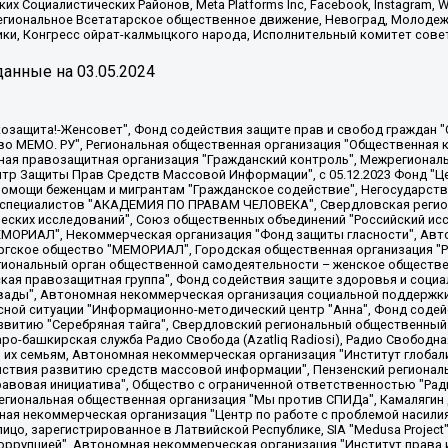
х Социалистических Районов, Meta Platforms Inc, Facebook, Instagram
Региональное Всетатарское общественное движение, Невоград, Молоде
ки, Конгресс ойрат-калмыцкого народа, Исполнительный комитет сове
анные на
03.05.2024
 "Мы против СПИДа", Камалягин Денис Николаевич, Маркелов Сергей Евгеньевич, Пономарев Лев Александрович, Савицкая Людмила Алексеевна, Автономная некоммерческая организация "Центр по работе с проблемой насилия "НАСИЛИЮ.НЕТ", Межрегиональный профессиональный союз работников здравоохранения "Альянс врачей", Юридическое лицо, зарегистрированное в Латвийской Республике, SIA "Medusa Project" (регистрационный номер 40103797863, дата регистрации 10.06.2014), Некоммерческая организация "Фонд по борьбе с коррупцией", Автономная некоммерческая организация "Институт права и публичной политики", Баданин Роман Сергеевич, Гликин Максим Александрович, Железнова Мария Михайловна, Лукьянова Юлия Сергеевна, Маетная Елизавета Витальевна, Маняхин Петр Борисович, Чуракова Ольга Владимировна, Ярош Юлия Петровна, Юридическое лицо "The Insider SIA", зарегистрированное в Риге, Латвийская Республика (дата регистрации 26.06.2015), являющееся администратором доменного имени интернет-издания "The Insider SIA", https://theins.ru, Постернак Алексей Евгеньевич, Рубин Михаил Аркадьевич, Анин Роман Александрович, Юридическое лицо Istories fonds, зарегистрированное в Латвийской Республике (регистрационный номер 50008295751, дата регистрации 24.02.2020), Великовский Дмитрий Александрович, Долинина Ирина Николаевна, Мароховская Алеся Алексеевна, Шлейнов Роман Юрьевич, Шмагун Олеся Валентиновна, Общество с ограниченной ответственностью "Альтаир 2021", Общество с ограниченной ответственностью "Вега 2021", Общество с ограниченной ответственностью "Главный редактор 2021", Общество с ограниченной ответственностью "Ромашки монолит", Важенков Артем Валерьевич, Ивановская областная общественная организация "Центр гендерных исследований", Гурман Юрий Альбертович, Медиапроект "ОВД-Инфо", Егоров Владимир Владимирович, Жилинский Владимир Александрович, Общество с ограниченной ответственностью "ЗП", Иванова София Юрьевна, Карезина Инна Павловна, Кильтау Екатерина Викторовна, Петров Алексей Викторович, Пискунов Сергей Евгеньевич, Смирнов Сергей Сергеевич, Тихонов Михаил Сергеевич, Общество с ограниченной ответственностью "ЖУРНАЛИСТ-ИНОСТРАННЫЙ АГЕНТ", Арапова Галина Юрьевна, Вольтская Татьяна Анатольевна, Американская компания "Mason G.E.S. Anonymous Foundation" (США), являющаяся владельцем интернет-издания https://mnews.world/, Компания "Stichting Bellingcat", зарегистрированная в Нидерландах (дата регистрации 11.07.2018), Захаров Андрей Вячеславович, Клепиковская Екатерина Дмитриевна, Общество с ограниченной ответственностью "МЕМО", Перл Роман Александрович, Симонов Евгений Алексеевич, Соловьева Елена Анатольевна, Сотников Даниил Владимирович, Сурначева Елизавета Дмитриевна, Автономная некоммерческая организация по защите прав человека и информированию населения "Якутия – Наше Мнение", Общество с ограниченной ответственностью "Москоу диджитал медиа", с 26.01.2023 Общество с ограниченной ответственностью "Чайка Белые сады", Ветошкина Валерия Валерьевна, Заговора Максим Александрович, Межрегиональное общественное движение "Российская ЛГБТ - сеть", Оленичев Максим Владимирович, Павлов Иван Юрьевич, Скворцова Елена Сергеевна, Общество с ограниченной ответственностью "Как бы инагент", Кочетков Игорь Викторович, Общество с ограниченной ответственностью "Честные выборы", Еланчик Олег Александрович, Общество с ограниченной ответственностью "Нобелевский призыв", Гималова Регина Эмилевна, Григорьев Андрей Валерьевич, Григорьева Алина Александровна, Ассоциация по содействию защите прав призывников, альтернативнослужащих и военнослужащих "Правозащитная группа "Гражданин.Армия.Право", Хисамова Регина Фаритовна, Автономная некоммерческая организация по реализации социально-правовых программ "Лилит"