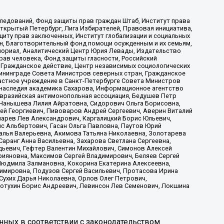
ледований, Фонд защиты прав граждан Штаб, Институт права
Открытый Петербург, Лига Избирателей, Правовая инициатива,
иту прав заключенных, Институт глобализации и социальных
н, Благотворительный фонд помощи осужденным и их семьям,
Мемориал, Аналитический Центр Юрия Левады, Издательство
рав человека, Фонд защиты гласности, Российский
 Гражданское действие, Центр независимых социологических
ининграде Совета Министров северных стран, Гражданское
астное учреждение в Санкт-Петербурге Совета Министров
 наследия академика Сахарова, Информационное агентство
Евразийская антимонопольная ассоциация, Бедушев Петр
 Чанышева Лилия Айратовна, Сидорович Ольга Борисовна,
гей Георгиевич, Пивоваров Андрей Сергеевич, Аверин Виталий
марев Лев Александрович, Каргалицкий Борис Юльевич,
с Альбертович, Гасан Ольга Павловна, Паутов Юрий
алья Валерьевна, Акимова Татьяна Николаевна, Золотарева
аранг Анна Васильевна, Захарова Светлана Сергеевна,
дьевич, Гефтер Валентин Михайлович, Симонов Алексей
рияновна, Максимов Сергей Владимирович, Беляев Сергей
 Людмила Залмановна, Кокорина Екатерина Алексеевна,
имировна, Подузов Сергей Васильевич, Протасова Ирина
Сухих Дарья Николаевна, Орлов Олег Петрович,
отухин Борис Андреевич, Левинсон Лев Семенович, Локшина
нных в соответствии с законодательством