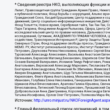
* Сведения реестра НКО, выполняющих функции ин
Лилит, Правозащитная группа Гражданин.Армия.Право, Нижего
и публичной политики, Фонд борьбы с коррупцией, Альянс вр
Гражданский Союз, Хасдей Ерушалаим, Центр поддержки и сод
движений, Центр социально-информационных инициатив Дейс
Фонд Тольятти, Новое время, Серебряная тайга, Так-Так-Так,
Парк Гагарина, Фонд имени Андрея Рылькова, Сфера, Центр С
исследовательский центр по правам человека, Дальневосточн
исследований, Сутяжник, АКАДЕМИЯ ПО ПРАВАМ ЧЕЛОВЕКА, Це
содействие, Трансперенси Интернешнл-Р, Центр Защиты Прав
Северных Стран, Фонд поддержки свободы прессы, Гражданск
МЕМО. РУ, Институт региональной прессы, Институт Развити
Петрович, Дзугкоева Регина Николаевна, Кривенко Сергей В
Туровский Александр Алексеевич, Васильева Анастасия Евген
Евгеньевич, Барахоев Магомед Бекханович, Шарипков Олег В
Созаев Валерий Валерьевич, Исламов Тимур Рифгатович, Рома
Анатольевич, Верховский Александр Маркович, Пислакова-Па
Екатерина Александровна, Рачинский Ян Збигневич, Жемкова 
Аверин Владимир Анатольевич, Щур Татьяна Михайловна, Щур
Кириллович, Флиге Ирина Анатольевна, Мельникова Валентин
Иванович, Голубева Елена Николаевна, Ганнушкина Светлана 
Шуманов Илья Вячеславович, Арапова Галина Юрьевна, Свечн
Вячеславовна, Литинский Леонид Борисович, Лукашевский Се
Добровольская Анна Дмитриевна, Королева Александра Евген
Татьяна Иосифовна, Орлов Олег Петрович, Полякова Мара Фе
Источник:
http://unro.minjust.ru/NKOForeignAgent.asp
* Единый федеральный список организаций, в том