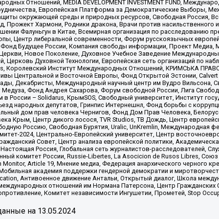
родных Отношений, MEDIA DEVELOPMENT INVESTMENT FUND, Международн
рудничества, Европейская Платформа за Демократические Выборы, Ме
щиты окружающей среды и природных ресурсов, Свободная Россия, Все
, Прожект Хармони, Родники дракона, Врачи против насильственного и
шении Фалуньгун в Китае, Всемирная организация по расследованию пр
опы, Центр либеральной современности, Форум русскоязычных европей
Фонд Будущее России, Компания свободы информации, Проект Медиа, 
 Церкви, Новое Поколение, Духовное Учебное Заведение Международн
й, Церковь Духовной Технологии, Европейская сеть организаций по н
nds, Королевский Институт Международных Отношений, КРИМСЬКА ПРАВОЗ
ициативы Центральной и Восточной Европы, Фонд Открытой Эстонии, Calver
ады, Декабристы, Международный научный центр им Вудро Вильсона, С
 Медуза, Фонд Андрея Сахарова, Форум свободной России, Лига Свободны
в России – Solidarus, КрымSOS, Свободный университет, Институт гос
Съезд народных депутатов, Гринпис Интернешнл, Фонд борьбы с коррупц
тельный дом прав человека Чернигов, Фонд Дом Прав Человека, Белору
ека Крым, Центр дикого лосося, TVR Studios, ТВ Дождь, Центр европей
одную Россию, Свободная Бурятия, Uralic, UnKremlin, Международная ф
омитет-2024, Центрально-Европейский университет, Центр восточноев
ражданский Совет, Центр анализа европейской политики, Академическа
Настоящая Россия, Глобальная сеть журналистов-расследователей, Слу
ый комитет России, Russie-Libertes, La Asocicion de Rusos Libres, С
on Monitor, Article 19, Мнение медиа, Федерация анархического черного
обильная академия поддержки гендерной демократии и миротворчества,
ational Education, Антивоенное движение Антальи, Открытый диалог, Школа 
 международных отношений им Нормана Патерсона, Центр Гражданских 
ротивление, Комитет независимости Ингушетии, Прометей, Stop Occupat
анные на
13.05.2024