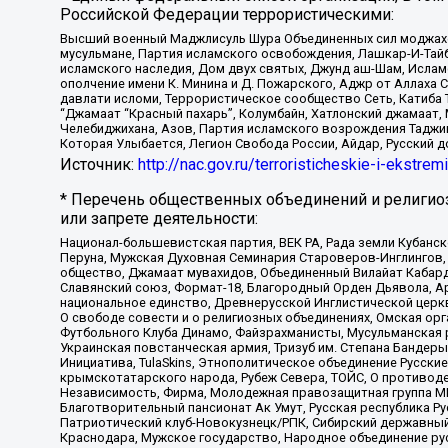
Российской Федерации террористическими:
Высший военный Маджлисуль Шура Объединенных сил моджахедо
мусульмане, Партия исламского освобождения, Лашкар-И-Тай
исламского наследия, Дом двух святых, Джунд аш-Шам, Ислам
ополчение имени К. Минина и Д. Пожарского, Аджр от Аллаха 
давлати исломи, Террористическое сообщество Сеть, Катиба Та
“Джамаат “Красный пахарь”, Колумбайн, Хатлонский джамаат, 
Челебиджихана, Азов, Партия исламского возрождения Таджи
Которая Улыбается, Легион Свобода России, Айдар, Русский 
Источник:
http://nac.gov.ru/terroristicheskie-i-ekstrem
* Перечень общественных объединений и религио
или запрете деятельности:
Национал-большевистская партия, ВЕК РА, Рада земли Кубан
Перуна, Мужская Духовная Семинария Староверов-Инглингов, 
общество, Джамаат мувахидов, Объединенный Вилайат Кабарды
Славянский союз, Формат-18, Благородный Орден Дьявола, А
национальное единство, Древнерусской Инглистической церк
О свободе совести и о религиозных объединениях, Омская ор
Футбольного Клуба Динамо, Файзрахманисты, Мусульманская р
Украинская повстанческая армия, Тризуб им. Степана Бандеры,
Инициатива, TulaSkins, Этнополитическое объединение Русски
крымскотатарского народа, Рубеж Севера, ТОЙС, О противоде
Независимость, Фирма, Молодежная правозащитная группа МПГ
Благотворительный пансионат Ак Умут, Русская республика Рус
Патриотический клуб-Новокузнецк/РПК, Сибирский державный 
Краснодара, Мужское государство, Народное объединение ру