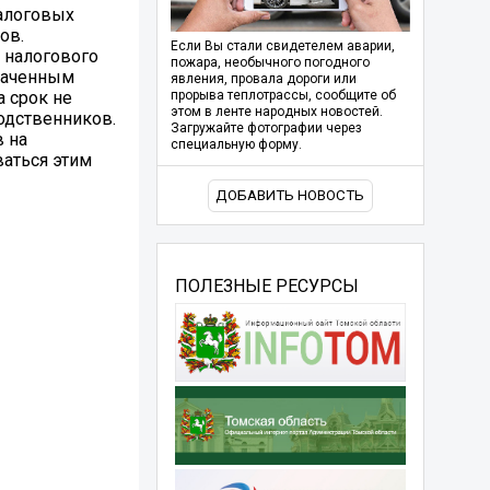
алоговых
ов.
Если Вы стали свидетелем аварии,
 налогового
пожара, необычного погодного
плаченным
явления, провала дороги или
 срок не
прорыва теплотрассы, сообщите об
этом в ленте народных новостей.
родственников.
Загружайте фотографии через
в на
специальную форму.
аться этим
ДОБАВИТЬ НОВОСТЬ
ПОЛЕЗНЫЕ РЕСУРСЫ