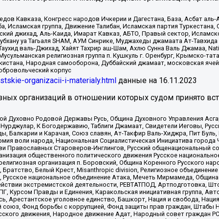
в Кавказа, Конгресс народов Ичкерии и Дагестана, База, Асбат аль-Ан
ба, Исламская группа, Движение Талибан, Исламская партия Туркестан
ский джихад, Аль-Каида, Имарат Кавказ, АБТО, Правый сектор, Исламск
Субхану уа Тагьаля SHAM, АУМ Синрике, Муджахеды джамаата Ат-Тавхида
ухид валь-Джихад, Хайят Тахрир аш-Шам, Ахлю Сунна Валь Джамаа, Natio
Мусульманская религиозная группа п. Кушкуль г. Оренбург, Крымско-т
кистана, Народная самооборона, Дуббайский джамаат, московская ячей
добровольческий корпус
istskie-organizacii-i-materialy.html
данные на
16.11.2023
зных организаций в отношении которых судом принято вс
ской Духовно Родовой Державы Русь, Община Духовного Управления Асг
Нурджулар, К Богодержавию, Таблиги Джамаат, Свидетели Иеговы, Рус
, Балкарии и Карачая, Союз славян, Ат-Такфир Валь-Хиджра, Пит Буль,
рмия воли народа, Национальная Социалистическая Инициатива города 
ви Православных Староверов-Инглингов, Русский общенациональный сою
ганизация общественного политического движения Русское национально
елигиозная организация п. Боровский, Община Коренного Русского нар
 Братство, Белый Крест, Misanthropic division, Религиозное объединен
е, Русское национальное объединение Атака, Мечеть Мирмамеда, Община
йствии экстремистской деятельности, РЕВТАТПОД, Артподготовка, Што
, Курсом Правды и Единения, Каракольская инициативная группа, Автог
ь, Арестантское уголовное единство, Башкорт, Нация и свобода, Нация и
союз, Фонд борьбы с коррупцией, Фонд защиты прав граждан, Штабы На
сского движения, Народное движение Адат, Народный совет граждан РС