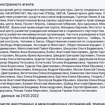
остранного агента:
родский центр немецкой и европейской культуры, Центр гендерных исс
ачей, НАСИЛИЮ.НЕТ, Мы против СПИДа, СВЕЧА, Гуманитарное действие, 
ействия развитию средств массовой информации, Горячая Линия, В защ
твие, Благотворительный фонд охраны здоровья и защиты прав гражда
 Сова, центр Анна, Проект Апрель, Самарская губерния, Эра здоровья, 
ИБАЛЬТ, Уральская правозащитная группа, Женщины Евразии, Институт п
ый центр развития гражданских инициатив и социального партнерства,
нтр развития некоммерческих организаций, Частное учреждение в Кал
 Средств Массовой Информации, Институт развития прессы - Сибирь, Ч
ий контроль, Человек и Закон, Общественная комиссия по сохранению
я Свободы Информации, Экозащита!-Женсовет, Общественный вердикт, 
ладимирович, Милославский Павел Юрьевич, Шнырова Ольга Вадимовна,
ьевна, Ривина Анна Валерьевна, Бойко Анатолий Николаевич, Дугин Сер
икторович, Мошель Ирина Ароновна, Шведов Григорий Сергеевич, Поно
нова Ольга Евгеньевна, Щаров Сергей Алексадрович, Цирульников Бори
ркер Марина Петровна, Кочеткова Татьяна Владимировна, Чуркина Нат
Елена Борисовна, Гудков Лев Дмитриевич, Илларионова Юлия Юрьевна, С
 Николай Алексеевич, Блинушов Андрей Юрьевич, Мосин Алексей Генна
а Дмитриевна, Вититинова Елена Владимировна, Баженова Светлана Куп
Алексеевна, Закс Елена Владимировна, Буртина Елена Юрьевна, Гендель
иков Анатолий Мариевич, Прохоров Вадим Юрьевич, Шахова Елена Влад
ргей Маркович, Бахмин Вячеслав Иванович, Шабад Анатолий Ефимович, 
ьевна, Смирнов Владимир Александрович, Вицин Сергей Ефимович, Зол
доровна, Резник Генри Маркович, Захаров Герман Константинович
x
данные на
24.03.2022
 числе иностранных и международных организаций, призна