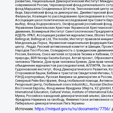
развитию, Национальный Демократический Институт Междуна
современной России, Черноморский фонд регионального сот
фонд Маршалла Соединенных Штатов, Тихоокеанский центр за
беде, Европейский фонд за демократию, Джеймстаунский фонд
Фалуньгун, Коалиция по расследованию преследования в отно
Ассоциация школ политических исследований при Совете Евр
выбор, Фонд Ходорковского, Оксфордский российский фонд, 
Управление Евангельских Христиан Украинской Христианской
движение, Всемирный Институт Саентологических Предприяти
ИДЕЛЬ-УРАЛ, Ассоциация развития журналистики, IStories fo
Bellingcat, Bellingcat Ltd, The Insider, Институт правовой ин
Макдональда-Лорье, Украинская национальная федерация Кан
центр , Риддл, Русский антивоенный комитет в Швеции, Проект
Народов ПостРоссии, Солидарность с гражданским движением 
Россия, Беллона, Союз жителей островов Тисима и Хабомаи, 
природы, BDR Novaja Gazeta-Europe, Алтай проект, Образова
человека Тбилиси, Дом прав человека Ереван, Дом прав челов
объединение журналистов расследователей, АЛЛАТРА, За своб
Гудзоновский институт, Фонд Демократического Развития, К
Сторожевой башни, Библии и трактатов Свидетелей Иеговы, Г
РЭНД корпорейшн, Русская Америка за демократию в России, 
Северный Рейн-Вестфалия, Фонд глобальной помощи, Антивоенн
Ресурсный Центр, Глобальный союз IndustriALL, Russian Electi
Восточной Европы, Фонд имени Фридриха Эберта, XZ gGmbH, М
International Education, Cultural Vistas, Institute of Intern
Мунка, Российско-канадский демократический альянс, Школа
Фридриха Науманна за свободу, Феминистское антивоенное соп
Либерально-демократическая Лига Украины
Источник:
https://minjust.gov.ru/ru/documents/7756/
д