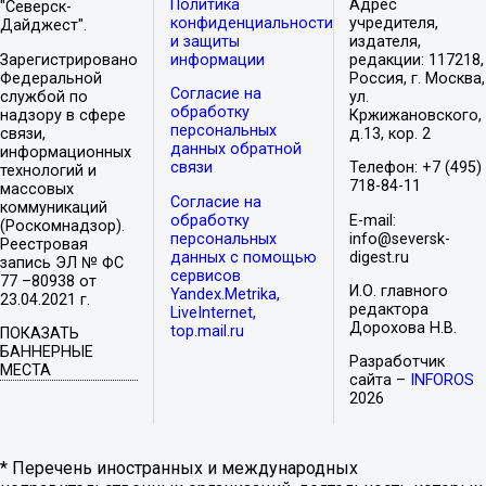
Политика
Адрес
"Северск-
конфиденциальности
учредителя,
Дайджест".
и защиты
издателя,
Зарегистрировано
информации
редакции: 117218,
Федеральной
Россия, г. Москва,
Согласие на
службой по
ул.
обработку
надзору в сфере
Кржижановского,
персональных
связи,
д.13, кор. 2
данных обратной
информационных
связи
Телефон: +7 (495)
технологий и
718-84-11
массовых
Согласие на
коммуникаций
обработку
E-mail:
(Роскомнадзор).
персональных
info@seversk-
Реестровая
данных с помощью
digest.ru
запись ЭЛ № ФС
сервисов
77 –80938 от
И.О. главного
Yandex.Metrika,
23.04.2021 г.
редактора
LiveInternet,
Дорохова Н.В.
top.mail.ru
ПОКАЗАТЬ
БАННЕРНЫЕ
Разработчик
МЕСТА
сайта –
INFOROS
2026
* Перечень иностранных и международных