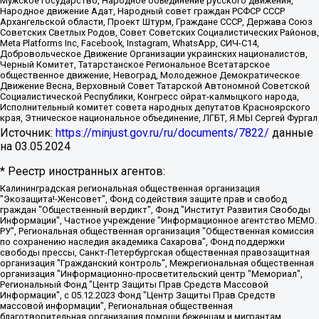
Мужское государство, Народное объединение русского движения,
Народное движение Адат, Народный совет граждан РСФСР СССР
Архангельской области, Проект Штурм, Граждане СССР, Держава Союз
Советских Светлых Родов, Совет Советских Социалистических Районов,
Meta Platforms Inc, Facebook, Instagram, WhatsApp, СИЧ-С14,
Добровольческое Движение Организации украинских националистов,
Черный Комитет, Татарстанское Региональное Всетатарское
общественное движение, Невоград, Молодежное Демократическое
Движение Весна, Верховный Совет Татарской Автономной Советской
Социалистической Республики, Конгресс ойрат-калмыцкого народа,
Исполнительный комитет совета народных депутатов Красноярского
края, Этническое национальное объединение, ЛГБТ, Я.МЫ Сергей Фургал
Источник:
https://minjust.gov.ru/ru/documents/7822/
данные
на
03.05.2024
* Реестр иностранных агентов:
Калининградская региональная общественная организация "Экозащита!-Женсовет", Фонд содействия защите прав и свобод граждан "Общественный вердикт", Фонд "Институт Развития Свободы Информации", Частное учреждение "Информационное агентство МЕМО. РУ", Региональная общественная организация "Общественная комиссия по сохранению наследия академика Сахарова", Фонд поддержки свободы прессы, Санкт-Петербургская общественная правозащитная организация "Гражданский контроль", Межрегиональная общественная организация "Информационно-просветительский центр "Мемориал", Региональный Фонд "Центр Защиты Прав Средств Массовой Информации", с 05.12.2023 Фонд "Центр Защиты Прав Средств массовой информации", Региональная общественная благотворительная организация помощи беженцам и мигрантам "Гражданское содействие", Негосударственное образовательное учреждение дополнительного профессионального образования (повышение квалификации) специалистов "АКАДЕМИЯ ПО ПРАВАМ ЧЕЛОВЕКА", Свердловская региональная общественная организация "Сутяжник", Автономная некоммерческая организация "Центр независимых социологических исследований", Союз общественных объединений "Российский исследовательский центр по правам человека", Региональное общественное учреждение научно-информационный центр "МЕМОРИАЛ", Некоммерческая организация "Фонд защиты гласности", Автономная некоммерческая организация "Институт прав человека", Городская общественная организация "Екатеринбургское общество "МЕМОРИАЛ", Городская общественная организация "Рязанское историко-просветительское и правозащитное общество "Мемориал" (Рязанский Мемориал), Челябинский региональный орган общественной самодеятельности – женское общественное объединение "Женщины Евразии", Челябинский региональный орган общественной самодеятельности "Уральская правозащитная группа", Фонд содействия защите здоровья и социальной справедливости имени Андрея Рылькова, Автономная Некоммерческая Организация "Аналитический Центр Юрия Левады", Автономная некоммерческая организация социальной поддержки населения "Проект Апрель", Региональная общественная организация помощи женщинам и детям, находящимся в кризисной ситуации "Информационно-методический центр "Анна", Фонд содействия развитию массовых коммуникаций и правовому просвещению "Так-так-Так", Фонд содействия устойчивому развитию "Серебряная тайга", Свердловский региональный общественный фонд социальных проектов "Новое время", "Idel.Реалии", Кавказ.Реалии, Крым.Реалии, Телеканал Настоящее Время, Татаро-башкирская служба Радио Свобода (Azatliq Radiosi), Радио Свободная Европа/Радио Свобода (PCE/PC), "Сибирь.Реалии", "Фактограф", Благотворительный фонд помощи осужденным и их семьям, Автономная некоммерческая организация "Институт глобализации и социальных движений", Фонд "В защиту прав заключенных", Частное учреждение "Центр поддержки и содействия развитию средств массовой информации", Пензенский региональный общественный благотворительный фонд "Гражданский союз", "Север.Реалии", Некоммерческая организация Фонд "Правовая инициатива", Общество с ограниченной ответственностью "Радио Свободная Европа/Радио Свобода", Чешское информационное агентство "MEDIUM-ORIENT", Красноярская региональная общественная организация "Мы против СПИДа", Камалягин Денис Николаевич, Маркелов Сергей Евгеньевич, Пономарев Лев Александрович, Савицкая Людмила Алексеевна, Автономная некоммерческая организация "Центр по работе с проблемой насилия "НАСИЛИЮ.НЕТ", Межрегиональный профессиональный союз работников здравоохранения "Альянс врачей", Юридическое лицо, зарегистрированное в Латвийской Республике, SIA "Medusa Project" (регистрационный номер 40103797863, дата регистрации 10.06.2014), Некоммерческая организация "Фонд по борьбе с коррупцией", Автономная некоммерческая организация "Институт права и публичной политики", Баданин Роман Сергеевич, Гликин Максим Александрович, Железнова Мария Михайловна, Лукьянова Юлия Сергеевна, Маетная Елизавета Витальевна, Маняхин Петр Борисович, Чуракова Ольга Владимировна, Ярош Юлия Петровна, Юридическое лицо "The Insider SIA", зарегистрированное в Риге, Латвийская Республика (дата регистрации 26.06.2015), являющееся администратором доменного имени интернет-издания "The Insider SIA", https://theins.ru, Постернак Алексей Евгеньевич, Рубин Михаил Аркадьевич, Анин Роман Александрович, Юридическое лицо Istories fonds, зарегистрированное в Латвийской Республике (регистрационный номер 50008295751, дата регистрации 24.02.2020), Великовский Дмитрий Александрович, Долинина Ирина Николаевна, Мароховская Алеся Алексеевна, Шлейнов Роман Юрьевич, Шмагун Олеся Валентиновна, Общество с ограниченной ответственностью "Альтаир 2021", Общество с ограниченной ответственностью "Вега 2021", Общество с ограниченной ответственностью "Главный редактор 2021", Общество с ограниченной ответственностью "Ромашки монолит", Важенков Артем Валерьевич, Ивановская областная общественная организация "Центр гендерных исследований", Гурман Юрий Альбертович, Медиапроект "ОВД-Инфо", Егоров Владимир Владимирович, Жилинский Владимир Александрович, Общество с ограниченной ответственностью "ЗП", Иванова София Юрьевна, Карезина Инна Павловна, Кильтау Екатерина Викторовна, Петров Алексей Викторович, Пискунов Сергей Евгеньевич, Смирнов Сергей Сергеевич, Тихонов Михаил Сергеевич, Общество с ограниченной ответственностью "ЖУРНАЛИСТ-ИНОСТРАННЫЙ АГЕНТ", Арапова Галина Юрьевна, Вольтская Татьяна Анатольевна, Американская компания "Mason G.E.S. Anonymous Foundation" (США), являющаяся владельцем интернет-издания https://mnews.world/, Компания "Stichting Bellingcat", зарегистрированная в Нидерландах (дата регистрации 11.07.2018), Захаров Андрей Вячеславович, Клепиковская Екатерина Дмитриевна, Общество с ограниченной ответственностью "МЕМО", Перл Роман Александрович, Симонов Евгений Алексеевич, Соловьева Елена Анатольевна, Сотников Даниил Владимирович, Сурначева Елизавета Дмитриевна, Автономная некоммерческая организация по защите прав человека и информированию населения "Якутия – Наше Мнение", Общество с ограниченной ответственностью "Москоу диджитал медиа", с 26.01.2023 Общество с ограниченной ответственностью "Чайка Белые сады", Ветошкина Валерия Валерьевна, Заговора Максим Александрович, Межрегиональное общественное движение "Российская ЛГБТ - сеть", Оленичев Максим Владимирович, Павлов Иван Юрьевич, Скворцова Елена Сергеевна, Общество с ограниченной ответственностью "Как бы инагент", Кочетков Игорь Викторович, Общество с ограниченной ответственностью "Честные выборы", Еланчик Олег Александрович, Общество с ограниченной ответственностью "Нобелевский призыв", Гималова Регина Эмилевна, Григорьев Андрей Валерьевич, Григорьева Алина Александровна, Ассоциация по содействию защите прав призывников, альтернативнослужащих и военнослужащих "Правозащитная группа "Гражданин.Армия.Право", Хисамова Регина Фаритовна, Автономная некоммерческая организация по реализации социально-правовых программ "Лилит", Дальневосточное общественное движение "Маяк", Санкт-Петербургская ЛГБТ-инициативная группа "Выход", Инициативная группа ЛГБТ+ "Реверс", Алексеев Андрей Викторович, Бекбулатова Таисия Львовна, Беляев Иван Михайлович, Владыкина Елена Сергеевна, Гельман Марат Александрович, Никульшина Вероника Юрьевна, Толоконникова Надежда Андреевна, Шендерович Виктор Анатольевич, Общество с ограниченной ответственностью "Данное сообщение", Общество с ограниченной ответственностью Издательский дом "Новая глава", Айнбиндер Александра Александровна, Московский комьюнити-центр для ЛГБТ+инициатив, Благотворительный фонд развития филантропии, Deutsche Welle (Германия, Kurt-Schumacher-Strasse 3, 53113 Bonn), Борзунова Мария Михайловна, Воробьев Виктор Викторович, Голубева Анна Львовна, Константинова Алла Михайловна, Малкова Ирина Владимировна, Мурадов Мурад Абдулгалимович, Осетинская Елизавета Николаевна, Понасенков Евгений Николаевич, Ганапольский Матвей Юрьевич, Киселев Евгений Алексеевич, Борухович Ирина Григорьевна, Дремин Иван Тимофеевич, Дубровский Дмитрий Викторович, Красноярская региональная общественная организация поддержки и развития альтернативных образовательных технологий и межкультурных коммуникаций "ИНТЕРРА", Маяковская Екатерина Алексеевна, Фейгин Марк Захарович, Филимонов Андрей Викторович, Дзугкоева Регина Николаевна, Доброхотов Роман Александрович, Дудь Юрий Александрович, Елкин Сергей Владимирович, Кругликов Кирилл Игоревич, Сабунаева Мария Леонидовна, Семенов Алексей Владимирович, Шаинян Карен Багратович, Шульман Екатерина Михайловна, Асафьев Артур Валерьевич, Вахштайн Виктор Семенович, Венедиктов Алексей Алексеевич, Лушникова Екатерина Евгеньевна, Волков Леонид Михайлович, Невзоров Александр Глебович, Пархоменко Сергей Борисович, Сироткин Ярослав Николаевич, Кара-Мурза Владимир Владимирович, Баранова Наталья Владимировна, Гозман Леонид Яковлевич, Кагарлицкий Борис Юльевич, Климарев Михаил Валерьевич, Милов Владимир Станиславович, Автономная некоммерческая организация Краснодарский центр современного искусства "Типография", Моргенштерн Алишер Тагирович, Соболь Любовь Эдуардовна, Общество с ограниченной ответственностью "ЛИЗА НОРМ", Каспаров Гарри Кимович, Ходорковский Михаил Борисович, Общество с ограниченной ответственностью "Апрельские тезисы", Данилович Ирина Брониславовна, Кашин Олег Владимирович, Петров Николай Владимирович, Пивоваров Алексей Владимирович, Соколов Михаил Владимирович, Цветкова Юлия Владимировна, Чичваркин Евгений Александрович, Комитет против пыток/Команда против пыток, Общество с ограниченной ответственностью "Первый научный", Общество с ограниченной ответственностью "Вертолет и ко", Белоцерковская Вероника Борисовна, Кац Максим Евгеньевич, Лазарева Татьяна Юрьевна, Шаведдинов Руслан Табризович, Яшин Илья Валерьевич, Общество с ограниченной ответственностью "Иноагент ААВ", Алешковский Дмитрий Петрович, Альбац Евгения Марковна, Быков Дмитрий Львович, Галямина Юлия Евгеньевна, Лойко Сергей Леонидович, Мартынов Кирилл Константинович, Медведев Сергей Александрович, Крашенинников Федор Геннадиевич, Гордеева Катерина Вл