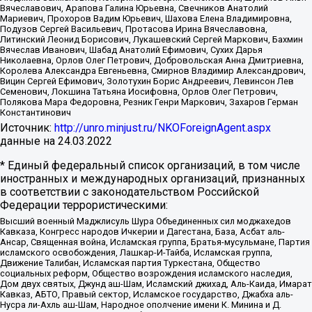
Вячеславович, Арапова Галина Юрьевна, Свечников Анатолий
Мариевич, Прохоров Вадим Юрьевич, Шахова Елена Владимировна,
Подузов Сергей Васильевич, Протасова Ирина Вячеславовна,
Литинский Леонид Борисович, Лукашевский Сергей Маркович, Бахмин
Вячеслав Иванович, Шабад Анатолий Ефимович, Сухих Дарья
Николаевна, Орлов Олег Петрович, Добровольская Анна Дмитриевна,
Королева Александра Евгеньевна, Смирнов Владимир Александрович,
Вицин Сергей Ефимович, Золотухин Борис Андреевич, Левинсон Лев
Семенович, Локшина Татьяна Иосифовна, Орлов Олег Петрович,
Полякова Мара Федоровна, Резник Генри Маркович, Захаров Герман
Константинович
Источник:
http://unro.minjust.ru/NKOForeignAgent.aspx
данные на
24.03.2022
* Единый федеральный список организаций, в том числе
иностранных и международных организаций, признанных
в соответствии с законодательством Российской
Федерации террористическими:
Высший военный Маджлисуль Шура Объединенных сил моджахедов
Кавказа, Конгресс народов Ичкерии и Дагестана, База, Асбат аль-
Ансар, Священная война, Исламская группа, Братья-мусульмане, Партия
исламского освобождения, Лашкар-И-Тайба, Исламская группа,
Движение Талибан, Исламская партия Туркестана, Общество
социальных реформ, Общество возрождения исламского наследия,
Дом двух святых, Джунд аш-Шам, Исламский джихад, Аль-Каида, Имарат
Кавказ, АБТО, Правый сектор, Исламское государство, Джабха аль-
Нусра ли-Ахль аш-Шам, Народное ополчение имени К. Минина и Д.