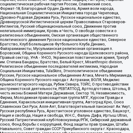
социалистическая рабочая партия России, Славянский союз,
Формат-18, Благородный Орден Дьявола, Армия воли народа,
Национальная Социалистическая Инициатива города Череповца,
Духовно-Родовая Держава Русь, Русское национальное единство,
Древнерусской Инглистической церкви Православных Староверов-
Инглингов, Русский общенациональный союз, Движение против
нелегальной иммиграции, Кровь и Честь, О свободе совести и о
религиозных объединениях, Омская организация общественного
политического движения Русское национальное единство, Северное
Братство, Клуб Болельщиков Футбольного Клуба Динамо,
Файзрахманисты, Мусульманская религиозная организация п.
Боровский, Община Коренного Русского народа Щелковского района,
Правый сектор, УНА - УНСО, Украинская повстанческая армия, Тризуб
им. Степана Бандеры, Братство, Белый Крест, Misanthropic division,
Религиозное объединение последователей инглиизма, Народная
Социальная Инициатива, TulaSkins, Этнополитическое объединение
Русские, Русское национальное объединение Атака, Мечеть Мирмамеда,
Община Коренного Русского народа г. Астрахани, ВОЛЯ, Меджлис
крымскотатарского народа, Рубеж Севера, ТОЙС, О противодействии
экстремистской деятельности, РЕВТАТПОД, Артподготовка, Штольц, В
честь иконы Божией Матери Державная, Сектор 16, Независимость,
Фирма, Молодежная правозащитная группа МПГ, Курсом Правды и
Единения, Каракольская инициативная группа, Автоград Крю, Союз
Славянских Сил Руси, Алля-Аят, Благотворительный пансионат Ак Умут,
Русская республика Русь, Арестантское уголовное единство, Башкорт,
Нация и свобода, Нация и свобода, W.H.С., Фалунь Дафа, Иртыш Ultras,
Русский Патриотический клуб-Новокузнецк/РПК, Сибирский державный
союз, Фонд борьбы с коррупцией, Фонд защиты прав граждан, Штабы
Навального, Совет граждан СССР Прикубанского округа г. Краснодара,