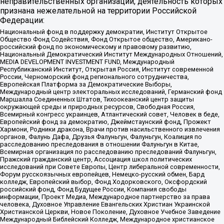
неправительственных организаций, деятельность которых
признана нежелательной на территории Российской
Федерации:
Национальный фонд в поддержку демократии, Институт Открытое
Общество Фонд Содействия, Фонд Открытое общество, Американо-
российский фонд по экономическому и правовому развитию,
Национальный Демократический Институт Международных Отношений,
MEDIA DEVELOPMENT INVESTMENT FUND, Международный
Республиканский Институт, Открытая Россия, Институт современной
России, Черноморский фонд регионального сотрудничества,
Европейская Платформа за Демократические Выборы,
Международный центр электоральных исследований, Германский фонд
Маршалла Соединенных Штатов, Тихоокеанский центр защиты
окружающей среды и природных ресурсов, Свободная Россия,
Всемирный конгресс украинцев, Атлантический совет, Человек в беде,
Европейский фонд за демократию, Джеймстаунский фонд, Прожект
Хармони, Родники дракона, Врачи против насильственного извлечения
органов, Фалунь Дафа, Друзья Фалуньгун, Фалуньгун, Коалиция по
расследованию преследования в отношении Фалуньгун в Китае,
Всемирная организация по расследованию преследований Фалуньгун,
Пражский гражданский центр, Ассоциация школ политических
исследований при Совете Европы, Центр либеральной современности,
Форум русскоязычных европейцев, Немецко-русский обмен, Бард
колледж, Европейский выбор, Фонд Ходорковского, Оксфордский
российский фонд, Фонд Будущее России, Компания свободы
информации, Проект Медиа, Международное партнерство за права
человека, Духовное Управление Евангельских Христиан Украинской
Христианской Церкви, Новое Поколение, Духовное Учебное Заведение
Международный Библейский Колледж, Международное христианское