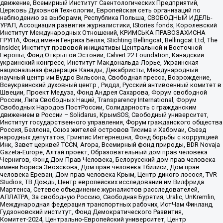
движение, Всемирный Институт Саентологических Предприятий,
Церковь Духовной Технологии, Европейская сеть организаций по
наблюдению за выборами, Республика Польша, СВОБОДНЫЙ ИДЕЛЬ-
УРАЛ, Ассоциация развития журналистики, IStories fonds, Королевский
Институт Международных Отношений, КРИМСЬКА ПРАВОЗАХИСНА
ГРУПА, Фонд имени Генриха Бёлля, Stichting Bellingcat, Bellingcat Ltd, The
Insider, Институт правовой инициативы Центральной и Восточной
Европы, Фонд Открытой Эстонии, Calvert 22 Foundation, Канадский
украинский конгресс, Институт Макдональда-Лорье, Украинская
национальная федерация Канады, Декабристы, Международный
научный центр им Вудро Вильсона, Свободная пресса, Возрождение,
Всеукраинский духовный центр , Риддл, Русский антивоенный комитет в
Швеции, Проект Медуза, Фонд Андрея Сахарова, Форум свободной
России, Лига Свободных Наций, Transparеncy International, Форум
Свободных Народов ПостРоссии, Солидарность с гражданским
движением в России – Solidarus, КрымSOS, Свободный университет,
Институт государственного управления, Форум гражданского общества
Россия, Беллона, Союз жителей островов Тисима и Хабомаи, Съезд
народных депутатов, Гринпис Интернешнл, Фонд борьбы с коррупцией
Инк, Завет церквей TCCN, Агора, Всемирный фонд природы, BDR Novaja
Gazeta-Europe, Алтай проект, Образовательный дом прав человека
Чернигов, Фонд Дом Прав Человека, Белорусский дом прав человека
имени Бориса Звозскова, Дом прав человека Тбилиси, Дом прав
человека Ереван, Дом прав человека Крым, Центр дикого лосося, TVR
Studios, ТВ Дождь, Центр европейских исследований им Вилфрида
Мартенса, Сетевое объединение журналистов расследователей,
АЛЛАТРА, За свободную Россию, Свободная Бурятия, Uralic, UnKremlin,
Международная федерация транспортных рабочих, ИстЧам Финланд,
Гудзоновский институт, Фонд Демократического Развития,
Комитет-2024, Центрально-Европейский университет, Центр