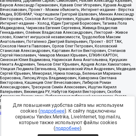
Для повышения удобства сайта мы используем
Источник:
https://minjust.gov.ru/uploaded/files/reestr-
cookies (
подробнее
). К сайту подключены
inostrannyih-agentov-22-03-2024.pdf
данные на
22.03.2024
сервисы Yandex.Metrika, LiveInternet, top.mail.ru,
которые также используют файлы cookies
Разработка -
(
подробнее
).