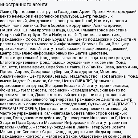
иностранного агента:
Лилит, Правозащитная группа Гражданин.Армия.Право, Нижегородский
центр немецкой и европейской культуры, Центр гендерных
исследований, Фонд защиты прав граждан Штаб, Институт права и
публичной политики, Фонд борьбы с коррупцией, Альянс врачей,
НАСИЛИЮ.НЕТ, Мы против СПИДа, СВЕЧА, Гуманитарное действие,
Открытый Петербург, Лига Избирателей, Правовая инициатива,
Гражданский Союз, Хасдей Ерушалаим, Центр поддержки и содействия
развитию средств массовой информации, Горячая Линия, В защиту
прав заключенных, Институт глобализации и социальных движений,
Центр социально-информационных инициатив Действие,
Благотворительный фонд охраны здоровья и защиты прав граждан,
Благотворительный фонд помощи осужденным и их семьям, Фонд
Тольятти, Новое время, Серебряная тайга, Так-Так-Так, Сова, центр Анна,
Проект Апрель, Самарская губерния, Эра здоровья, Мемориал,
Аналитический Центр Юрия Левады, Издательство Парк Гагарина, Фонд
имени Андрея Рылькова, Сфера, Центр СИБАЛЬТ, Уральская
правозащитная группа, Женщины Евразии, Институт прав человека,
Фонд защиты гласности, Российский исследовательский центр по
правам человека, Дальневосточный центр развития гражданских
инициатив и социального партнерства, Гражданское действие, Центр
независимых социологических исследований, Сутяжник, АКАДЕМИЯ ПО
ПРАВАМ ЧЕЛОВЕКА, Центр развития некоммерческих организаций,
Частное учреждение в Калининграде Совета Министров северных
стран, Гражданское содействие, Трансперенси Интернешнл-Р, Центр
Защиты Прав Средств Массовой Информации, Институт развития
прессы - Сибирь, Частное учреждение в Санкт-Петербурге Совета
Министров Северных Стран, Фонд поддержки свободы прессы,
Гражданский контроль, Человек и Закон, Общественная комиссия по