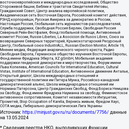
восточноевропейских и международных исследований, Общество
Сторожевой башни, Библии и трактатов Свидетелей Иеговы,
Гражданский Совет, Центр анализа европейской политики,
Академическая сеть Восточная Европа, Российский комитет действия,
РЭНД корпорейшн, Русская Америка за демократию в России,
Настоящая Россия, Глобальная сеть журналистов-расследователей,
Служба поддержки, Свободная Россия Берлин, Свободная Россия
Северный Рейн-Вестфалия, Фонд глобальной помощи, Антивоенный
комитет России, Russie-Libertes, La Asocicion de Rusos Libres, Союз за
возвращение Северных территорий, Крымскотатарский Ресурсный
Центр, Глобальный союз IndustriALL, Russian Election Monitor, Article 19,
Мнение медиа, Федерация анархического черного креста, Радио
Свободная Европа, Германское общество изучения Восточной Европы,
Фонд имени Фридриха Эберта, XZ gGmbH, Мобильная академия
поддержки гендерной демократии и миротворчества, Форум имени
Льва Копелева, American Councils for International Education, Cultural
Vistas, Institute of International Education, Антивоенное движение Антальи,
Открытый диалог, Школа международных отношений и
государственной политики им Питера Мунка, Российско-канадский
демократический альянс, Школа международных отношений им
Нормана Патерсона, Центр Гражданских Свобод, Фонд Бориса Немцова
за Свободу, Фонд имени Фридриха Науманна за свободу, Феминистское
антивоенное сопротивление, Комитет независимости Ингушетии,
Прометей, Stop Occupation of Karelia, Вернись живым, Фридом Хаус,
СОТА медиа, Либерально-демократическая Лига Украины
Источник:
https://minjust.gov.ru/ru/documents/7756/
данные
на
13.05.2024
* Сведения реестра НКО, выполняющих функции