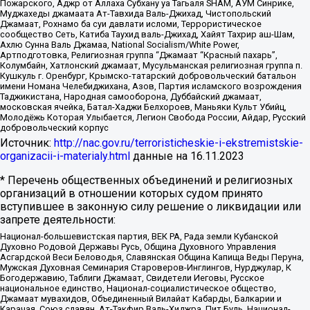
Пожарского, Аджр от Аллаха Субхану уа Тагьаля SHAM, АУМ Синрике,
Муджахеды джамаата Ат-Тавхида Валь-Джихад, Чистопольский
Джамаат, Рохнамо ба суи давлати исломи, Террористическое
сообщество Сеть, Катиба Таухид валь-Джихад, Хайят Тахрир аш-Шам,
Ахлю Сунна Валь Джамаа, National Socialism/White Power,
Артподготовка, Религиозная группа “Джамаат “Красный пахарь”,
Колумбайн, Хатлонский джамаат, Мусульманская религиозная группа п.
Кушкуль г. Оренбург, Крымско-татарский добровольческий батальон
имени Номана Челебиджихана, Азов, Партия исламского возрождения
Таджикистана, Народная самооборона, Дуббайский джамаат,
московская ячейка, Батал-Хаджи Белхороев, Маньяки Культ Убийц,
Молодёжь Которая Улыбается, Легион Свобода России, Айдар, Русский
добровольческий корпус
Источник:
http://nac.gov.ru/terroristicheskie-i-ekstremistskie-
organizacii-i-materialy.html
данные на
16.11.2023
* Перечень общественных объединений и религиозных
организаций в отношении которых судом принято
вступившее в законную силу решение о ликвидации или
запрете деятельности:
Национал-большевистская партия, ВЕК РА, Рада земли Кубанской
Духовно Родовой Державы Русь, Община Духовного Управления
Асгардской Веси Беловодья, Славянская Община Капища Веды Перуна,
Мужская Духовная Семинария Староверов-Инглингов, Нурджулар, К
Богодержавию, Таблиги Джамаат, Свидетели Иеговы, Русское
национальное единство, Национал-социалистическое общество,
Джамаат мувахидов, Объединенный Вилайат Кабарды, Балкарии и
Карачая, Союз славян, Ат-Такфир Валь-Хиджра, Пит Буль, Национал-