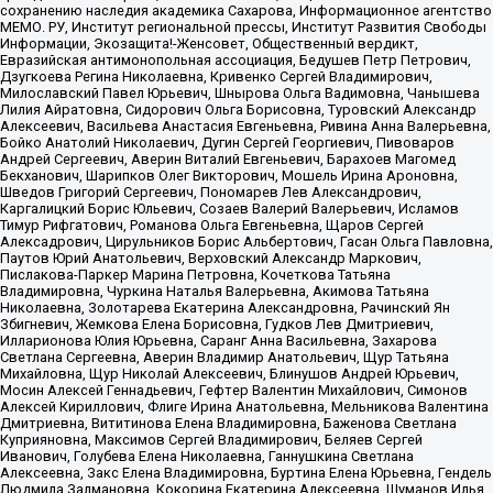
сохранению наследия академика Сахарова, Информационное агентство
МЕМО. РУ, Институт региональной прессы, Институт Развития Свободы
Информации, Экозащита!-Женсовет, Общественный вердикт,
Евразийская антимонопольная ассоциация, Бедушев Петр Петрович,
Дзугкоева Регина Николаевна, Кривенко Сергей Владимирович,
Милославский Павел Юрьевич, Шнырова Ольга Вадимовна, Чанышева
Лилия Айратовна, Сидорович Ольга Борисовна, Туровский Александр
Алексеевич, Васильева Анастасия Евгеньевна, Ривина Анна Валерьевна,
Бойко Анатолий Николаевич, Дугин Сергей Георгиевич, Пивоваров
Андрей Сергеевич, Аверин Виталий Евгеньевич, Барахоев Магомед
Бекханович, Шарипков Олег Викторович, Мошель Ирина Ароновна,
Шведов Григорий Сергеевич, Пономарев Лев Александрович,
Каргалицкий Борис Юльевич, Созаев Валерий Валерьевич, Исламов
Тимур Рифгатович, Романова Ольга Евгеньевна, Щаров Сергей
Алексадрович, Цирульников Борис Альбертович, Гасан Ольга Павловна,
Паутов Юрий Анатольевич, Верховский Александр Маркович,
Пислакова-Паркер Марина Петровна, Кочеткова Татьяна
Владимировна, Чуркина Наталья Валерьевна, Акимова Татьяна
Николаевна, Золотарева Екатерина Александровна, Рачинский Ян
Збигневич, Жемкова Елена Борисовна, Гудков Лев Дмитриевич,
Илларионова Юлия Юрьевна, Саранг Анна Васильевна, Захарова
Светлана Сергеевна, Аверин Владимир Анатольевич, Щур Татьяна
Михайловна, Щур Николай Алексеевич, Блинушов Андрей Юрьевич,
Мосин Алексей Геннадьевич, Гефтер Валентин Михайлович, Симонов
Алексей Кириллович, Флиге Ирина Анатольевна, Мельникова Валентина
Дмитриевна, Вититинова Елена Владимировна, Баженова Светлана
Куприяновна, Максимов Сергей Владимирович, Беляев Сергей
Иванович, Голубева Елена Николаевна, Ганнушкина Светлана
Алексеевна, Закс Елена Владимировна, Буртина Елена Юрьевна, Гендель
Людмила Залмановна, Кокорина Екатерина Алексеевна, Шуманов Илья