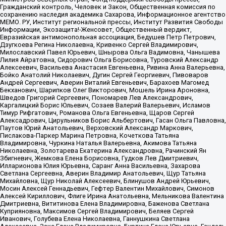
Гражданский контроль, Человек и Закон, Общественная комиссия по
сохранению наследия академика Сахарова, Информационное агентство
МЕМО. РУ, Институт региональной прессы, Институт Развития Свободы
Информации, Экозащита!-Женсовет, Общественный вердикт,
Евразийская антимонопольная ассоциация, Бедушев Петр Петрович,
Дзугкоева Регина Николаевна, Кривенко Сергей Владимирович,
Милославский Павел Юрьевич, Шнырова Ольга Вадимовна, Чанышева
Лилия Айратовна, Сидорович Ольга Борисовна, Туровский Александр
Алексеевич, Васильева Анастасия Евгеньевна, Ривина Анна Валерьевна,
Бойко Анатолий Николаевич, Дугин Сергей Георгиевич, Пивоваров
Андрей Сергеевич, Аверин Виталий Евгеньевич, Барахоев Магомед
Бекханович, Шарипков Олег Викторович, Мошель Ирина Ароновна,
Шведов Григорий Сергеевич, Пономарев Лев Александрович,
Каргалицкий Борис Юльевич, Созаев Валерий Валерьевич, Исламов
Тимур Рифгатович, Романова Ольга Евгеньевна, Щаров Сергей
Алексадрович, Цирульников Борис Альбертович, Гасан Ольга Павловна,
Паутов Юрий Анатольевич, Верховский Александр Маркович,
Пислакова-Паркер Марина Петровна, Кочеткова Татьяна
Владимировна, Чуркина Наталья Валерьевна, Акимова Татьяна
Николаевна, Золотарева Екатерина Александровна, Рачинский Ян
Збигневич, Жемкова Елена Борисовна, Гудков Лев Дмитриевич,
Илларионова Юлия Юрьевна, Саранг Анна Васильевна, Захарова
Светлана Сергеевна, Аверин Владимир Анатольевич, Щур Татьяна
Михайловна, Щур Николай Алексеевич, Блинушов Андрей Юрьевич,
Мосин Алексей Геннадьевич, Гефтер Валентин Михайлович, Симонов
Алексей Кириллович, Флиге Ирина Анатольевна, Мельникова Валентина
Дмитриевна, Вититинова Елена Владимировна, Баженова Светлана
Куприяновна, Максимов Сергей Владимирович, Беляев Сергей
Иванович, Голубева Елена Николаевна, Ганнушкина Светлана