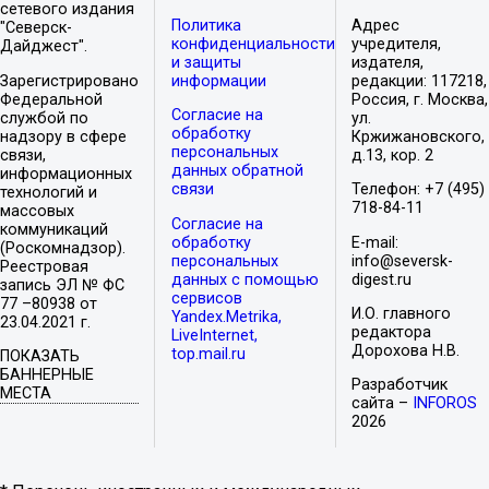
сетевого издания
Политика
Адрес
"Северск-
конфиденциальности
учредителя,
Дайджест".
и защиты
издателя,
Зарегистрировано
информации
редакции: 117218,
Федеральной
Россия, г. Москва,
Согласие на
службой по
ул.
обработку
надзору в сфере
Кржижановского,
персональных
связи,
д.13, кор. 2
данных обратной
информационных
связи
Телефон: +7 (495)
технологий и
718-84-11
массовых
Согласие на
коммуникаций
обработку
E-mail:
(Роскомнадзор).
персональных
info@seversk-
Реестровая
данных с помощью
digest.ru
запись ЭЛ № ФС
сервисов
77 –80938 от
И.О. главного
Yandex.Metrika,
23.04.2021 г.
редактора
LiveInternet,
Дорохова Н.В.
top.mail.ru
ПОКАЗАТЬ
БАННЕРНЫЕ
Разработчик
МЕСТА
сайта –
INFOROS
2026