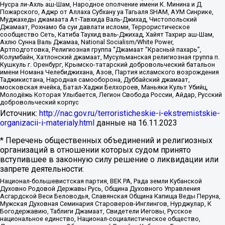
Нусра ли-Ахль аш-Шам, Народное ополчение имени К. Минина и Д.
Пожарского, Аджр от Аллаха Субхану уа Тагьаля SHAM, АУМ Синрике,
Муджахеды джамаата Ат-Тавхида Валь-Джихад, Чистопольский
Джамаат, Рохнамо ба суи давлати исломи, Террористическое
сообщество Сеть, Катиба Таухид валь-Джихад, Хайят Тахрир аш-Шам,
Ахлю Сунна Валь Джамаа, National Socialism/White Power,
Артподготовка, Религиозная группа “Джамаат “Красный пахарь”,
Колумбайн, Хатлонский джамаат, Мусульманская религиозная группа п.
Кушкуль г. Оренбург, Крымско-татарский добровольческий батальон
имени Номана Челебиджихана, Азов, Партия исламского возрождения
Таджикистана, Народная самооборона, Дуббайский джамаат,
московская ячейка, Батал-Хаджи Белхороев, Маньяки Культ Убийц,
Молодёжь Которая Улыбается, Легион Свобода России, Айдар, Русский
добровольческий корпус
Источник:
http://nac.gov.ru/terroristicheskie-i-ekstremistskie-
organizacii-i-materialy.html
данные на
16.11.2023
* Перечень общественных объединений и религиозных
организаций в отношении которых судом принято
вступившее в законную силу решение о ликвидации или
запрете деятельности:
Национал-большевистская партия, ВЕК РА, Рада земли Кубанской
Духовно Родовой Державы Русь, Община Духовного Управления
Асгардской Веси Беловодья, Славянская Община Капища Веды Перуна,
Мужская Духовная Семинария Староверов-Инглингов, Нурджулар, К
Богодержавию, Таблиги Джамаат, Свидетели Иеговы, Русское
национальное единство, Национал-социалистическое общество,