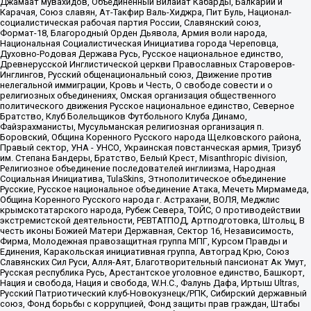
Джамаат мувахидов, Объединенный Вилайат Кабарды, Балкарии и
Карачая, Союз славян, Ат-Такфир Валь-Хиджра, Пит Буль, Национал-
социалистическая рабочая партия России, Славянский союз,
Формат-18, Благородный Орден Дьявола, Армия воли народа,
Национальная Социалистическая Инициатива города Череповца,
Духовно-Родовая Держава Русь, Русское национальное единство,
Древнерусской Инглистической церкви Православных Староверов-
Инглингов, Русский общенациональный союз, Движение против
нелегальной иммиграции, Кровь и Честь, О свободе совести и о
религиозных объединениях, Омская организация общественного
политического движения Русское национальное единство, Северное
Братство, Клуб Болельщиков Футбольного Клуба Динамо,
Файзрахманисты, Мусульманская религиозная организация п.
Боровский, Община Коренного Русского народа Щелковского района,
Правый сектор, УНА - УНСО, Украинская повстанческая армия, Тризуб
им. Степана Бандеры, Братство, Белый Крест, Misanthropic division,
Религиозное объединение последователей инглиизма, Народная
Социальная Инициатива, TulaSkins, Этнополитическое объединение
Русские, Русское национальное объединение Атака, Мечеть Мирмамеда,
Община Коренного Русского народа г. Астрахани, ВОЛЯ, Меджлис
крымскотатарского народа, Рубеж Севера, ТОЙС, О противодействии
экстремистской деятельности, РЕВТАТПОД, Артподготовка, Штольц, В
честь иконы Божией Матери Державная, Сектор 16, Независимость,
Фирма, Молодежная правозащитная группа МПГ, Курсом Правды и
Единения, Каракольская инициативная группа, Автоград Крю, Союз
Славянских Сил Руси, Алля-Аят, Благотворительный пансионат Ак Умут,
Русская республика Русь, Арестантское уголовное единство, Башкорт,
Нация и свобода, Нация и свобода, W.H.С., Фалунь Дафа, Иртыш Ultras,
Русский Патриотический клуб-Новокузнецк/РПК, Сибирский державный
союз, Фонд борьбы с коррупцией, Фонд защиты прав граждан, Штабы