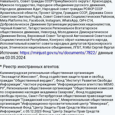
Навального, Совет граждан СССР Прикубанского округа г. Краснодара,
Мужское государство, Народное объединение русского движения,
Народное движение Адат, Народный совет граждан РСФСР СССР
Архангельской области, Проект Штурм, Граждане СССР, Держава Союз
Советских Светлых Родов, Совет Советских Социалистических Районов,
Meta Platforms Inc, Facebook, Instagram, WhatsApp, СИЧ-С14,
Добровольческое Движение Организации украинских националистов,
Черный Комитет, Татарстанское Региональное Всетатарское
общественное движение, Невоград, Молодежное Демократическое
Движение Весна, Верховный Совет Татарской Автономной Советской
Социалистической Республики, Конгресс ойрат-калмыцкого народа,
Исполнительный комитет совета народных депутатов Красноярского
края, Этническое национальное объединение, ЛГБТ, Я.МЫ Сергей Фургал
Источник:
https://minjust.gov.ru/ru/documents/7822/
данные
на
03.05.2024
* Реестр иностранных агентов:
Калининградская региональная общественная организация "Экозащита!-Женсовет", Фонд содействия защите прав и свобод граждан "Общественный вердикт", Фонд "Институт Развития Свободы Информации", Частное учреждение "Информационное агентство МЕМО. РУ", Региональная общественная организация "Общественная комиссия по сохранению наследия академика Сахарова", Фонд поддержки свободы прессы, Санкт-Петербургская общественная правозащитная организация "Гражданский контроль", Межрегиональная общественная организация "Информационно-просветительский центр "Мемориал", Региональный Фонд "Центр Защиты Прав Средств Массовой Информации", с 05.12.2023 Фонд "Центр Защиты Прав Средств массовой информации", Региональная общественная благотворительная организация помощи беженцам и мигрантам "Гражданское содействие", Негосударственное образовательное учреждение дополнительного профессионального образования (повышение квалификации) специалистов "АКАДЕМИЯ ПО ПРАВАМ ЧЕЛОВЕКА", Свердловская региональная общественная организация "Сутяжник", Автономная некоммерческая организация "Центр независимых социологических исследований", Союз общественных объединений "Российский исследовательский центр по правам человека", Региональное общественное учреждение научно-информационный центр "МЕМОРИАЛ", Некоммерческая организация "Фонд защиты гласности", Автономная некоммерческая организация "Институт прав человека", Городская общественная организация "Екатеринбургское общество "МЕМОРИАЛ", Городская общественная организация "Рязанское историко-просветительское и правозащитное общество "Мемориал" (Рязанский Мемориал), Челябинский региональный орган общественной самодеятельности – женское общественное объединение "Женщины Евразии", Челябинский региональный орган общественной самодеятельности "Уральская правозащитная группа", Фонд содействия защите здоровья и социальной справедливости имени Андрея Рылькова, Автономная Некоммерческая Организация "Аналитический Центр Юрия Левады", Автономная некоммерческая организация социальной поддержки населения "Проект Апрель", Региональная общественная организация помощи женщинам и детям, находящимся в кризисной ситуации "Информационно-методический центр "Анна", Фонд содействия развитию массовых коммуникаций и правовому просвещению "Так-так-Так", Фонд содействия устойчивому развитию "Серебряная тайга", Свердловский региональный общественный фонд социальных проектов "Новое время", "Idel.Реалии", Кавказ.Реалии, Крым.Реалии, Телеканал Настоящее Время, Татаро-башкирская служба Радио Свобода (Azatliq Radiosi), Радио Свободная Европа/Радио Свобода (PCE/PC), "Сибирь.Реалии", "Фактограф", Благотворительный фонд помощи осужденным и их семьям, Автономная некоммерческая организация "Институт глобализации и социальных движений", Фонд "В защиту прав заключенных", Частное учреждение "Центр поддержки и содействия развитию средств массовой информации", Пензенский региональный общественный благотворительный фонд "Гражданский союз", "Север.Реалии", Некоммерческая организация Фонд "Правовая инициатива", Общество с ограниченной ответственностью "Радио Свободная Европа/Радио Свобода", Чешское информационное агентство "MEDIUM-ORIENT", Красноярская региональная общественная организация "Мы против СПИДа", Камалягин Денис Николаевич, Маркелов Сергей Евгеньевич, Пономарев Лев Александрович, Савицкая Людмила Алексеевна, Автономная некоммерческая организация "Центр по работе с проблемой насилия "НАСИЛИЮ.НЕТ", Межрегиональный профессиональный союз работников здравоохранения "Альянс врачей", Юридическое лицо, зарегистрированное в Латвийской Республике, SIA "Medusa Project" (регистрационный номер 40103797863, дата регистрации 10.06.2014), Некоммерческая организация "Фонд по борьбе с коррупцией", Автономная некоммерческая организация "Институт права и публичной политики", Баданин Роман Сергеевич, Гликин Максим Александрович, Железнова Мария Михайловна, Лукьянова Юлия Сергеевна, Маетная Елизавета Витальевна, Маняхин Петр Борисович, Чуракова Ольга Владимировна, Ярош Юлия Петровна, Юридическое лицо "The Insider SIA", зарегистрированное в Риге, Латвийская Республика (дата регистрации 26.06.2015), являющееся администратором доменного имени интернет-издания "The Insider SIA", https://theins.ru, Постернак Алексей Евгеньевич, Рубин Михаил Аркадьевич, Анин Роман Александрович, Юридическое лицо Istories fonds, зарегистрированное в Латвийской Республике (регистрационный номер 50008295751, дата регистрации 24.02.2020), Великовский Дмитрий Александрович, Долинина Ирина Николаевна, Мароховская Алеся Алексеевна, Шлейнов Роман Юрьевич, Шмагун Олеся Валентиновна, Общество с ограниченной ответственностью "Альтаир 2021", Общество с ограниченной ответственностью "Вега 2021", Общество с ограниченной ответственностью "Главный редактор 2021", Общество с ограниченной ответственностью "Ромашки монолит", Важенков Артем Валерьевич, Ивановская областная общественная организация "Центр гендерных исследований", Гурман Юрий Альбертович, Медиапроект "ОВД-Инфо", Егоров Владимир Владимирович, Жилинский Владимир Александрович, Общество с ограниченной ответственностью "ЗП", Иванова София Юрьевна, Карезина Инна Павловна, Кильтау Екатерина Викторовна, Петров Алексей Викторович, Пискунов Сергей Евгеньевич, Смирнов Сергей Сергеевич, Тихонов Михаил Сергеевич, Общество с ограниченной ответственностью "ЖУРНАЛИСТ-ИНОСТРАННЫЙ АГЕНТ", Арапова Галина Юрьевна, Вольтская Татьяна Анатольевна, Американская компания "Mason G.E.S. Anonymous Foundation" (США), являющаяся владельцем интернет-издания https://mnews.world/, Компания "Stichting Bellingcat", зарегистрированная в Нидерландах (дата регистрации 11.07.2018), Захаров Андрей Вячеславович, Клепиковская Екатерина Дмитриевна, Общество с ограниченной ответственностью "МЕМО", Перл Роман Александрович, Симонов Евгений Алексеевич, Соловьева Елена Анатольевна, Сотников Даниил Владимирович, Сурначева Елизавета Дмитриевна, Автономная некоммерческая организация по защите прав человека и информированию населения "Якутия – Наше Мнение", Общество с ограниченной ответственностью "Москоу диджитал медиа", с 26.01.2023 Общество с ограниченной ответственностью "Чайка Белые сады", Ветошкина Валерия Валерьевна, Заговора Максим Александрович, Межрегиональное общественное движение "Российская ЛГБТ - сеть", Оленичев Максим Владимирович, Павлов Иван Юрьевич, Скворцова Елена Сергеевна, Общество с ограниченной ответственностью "Как бы инагент", Кочетков Игорь Викторович, Общество с ограниченной ответственностью "Честные выборы", Еланчик Олег Александрович, Общество с ограниченной ответственностью "Нобелевский призыв", Гималова Регина Эмилевна, Григорьев Андрей Валерьевич, Григорьева Алина Александровна, Ассоциация по содействию защите прав призывников, альтернативнослужащих и военнослужащих "Правозащитная группа "Гражданин.Армия.Право", Хисамова Регина Фаритовна, Автономная некоммерческая организация по реализации социально-правовых программ "Лилит", Дальневосточное общественное движение "Маяк", Санкт-Петербургская ЛГБТ-инициативная группа "Выход", Инициативная группа ЛГБТ+ "Реверс", Алексеев Андрей Викторович, Бекбулатова Таисия Львовна, Беляев Иван Михайлович, Владыкина Елена Сергеевна, Гельман Марат Александрович, Никульшина Вероника Юрьевна, Толоконникова Надежда Андреевна, Шендерович Виктор Анатольевич, Общество с ограниченной ответственностью "Данное сообщение", Общество с ограниченной ответственностью Издательский дом "Новая глава", Айнбиндер Александра Александровна, Московский комьюнити-центр для ЛГБТ+инициатив, Благотворительный фонд развития филантропии, Deutsche Welle (Германия, Kurt-Schumacher-Strasse 3, 53113 Bonn), Борзунова Мария Михайловна, Воробьев Виктор Викторович, Голубева Анна Львовна, Константинова Алла Михайловна, Малкова Ирина Владимировна, Мурадов Мурад Абдулгалимович, Осетинская Елизавета Николаевна, Понасенков Евгений Николаевич, Ганапольский Матвей Юрьевич, Киселев Евгений Алексеевич, Борухович Ирина Григорьевна, Дремин Иван Тимофеевич, Дубровский Дмитрий Викторович, Красноярская региональная общественная организация поддержки и развития альтернативных образовательных технологий и межкультурных коммуникаций "ИНТЕРРА", Маяковская Екатерина Алексеевна, Фейгин Марк Захарович, Филимонов Андрей Викторович, Дзугкоева Регина Николаевна, Доброхотов Роман Александрович, Дудь Юрий Александрович, Елкин Сергей Владимирович, Кругликов Кирилл Игоревич, Сабунаева Мария Леонидовна, Семенов Алексей Владимирович, Шаинян Карен Багратович, Шульман Екатерина Михайловна, Асафьев Артур Валерьевич, Вахштайн Виктор Семенович, Венедиктов Алексей Алексеевич, Лушникова Екатерина Евгеньевна, Волков Леонид Михайлович, Невзоров Александр Глебович, Пархоменко Сергей Борисович, Сироткин Ярослав Николаевич, Кара-Мурза Владимир Владимирович, Баранова Наталья Владимировна, Гозман Леонид Яковлевич, Кагарлицкий Борис Юльевич, Климарев Михаил Валерьевич, Милов Владимир Станиславович, Автономная некоммерческая организация Краснодарский центр современного искусства "Типография", Моргенштерн Алишер Тагирович, Соболь Любовь Эдуардовна, Общество с ограниченной ответственностью "ЛИЗА НОРМ", Каспаров Гарри Кимович, Ходорковский Михаил Борисович, Общество с ограниченной ответственностью "Апрельские тезисы", Данилович Ирина Брониславовна, Кашин Олег Владимирович, Петров Николай Владимирович, Пивоваров Алексей Владимирович, Соколов Михаил Владимирович, Цветкова Юлия Владимировна, Чичваркин Евгений Александрович, Комитет против пыток/Команда против пыток, Общество с ограниченной ответственностью "Первый научный", Общество с ограниченной ответственностью "Вертолет и ко", Белоцерковская Вероника Борисовна, Кац Максим Евгеньевич, Лазарева Татьяна Юрьевна, Шаведдинов Руслан Табризович, Яшин Илья Валерьевич, Общество с ограниченной ответственностью "Иноагент ААВ", Алешковский Дмитрий Петрович, Альбац Евгения Марковна, Быков Дмитрий Львович, Галямина Юлия Евгеньевна, Лойко Сергей Леонидович, Мартынов Кирилл Константинович, Медведев Сергей Александрович, Крашенинников Федор Геннадиевич, Гордеева Катерина Вл