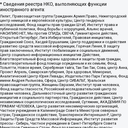
* Сведения реестра НКО, выполняющих функции
иностранного агента:
Лилит, Правозащитная группа Гражданин.Армия.Право, Нижегородский
центр немецкой и европейской культуры, Центр гендерных
исследований, Фонд защиты прав граждан Штаб, Институт права и
публичной политики, Фонд борьбы с коррупцией, Альянс врачей,
НАСИЛИЮ.НЕТ, Мы против СПИДа, СВЕЧА, Гуманитарное действие,
Открытый Петербург, Лига Избирателей, Правовая инициатива,
Гражданский Союз, Хасдей Ерушалаим, Центр поддержки и содействия
развитию средств массовой информации, Горячая Линия, В защиту
прав заключенных, Институт глобализации и социальных движений,
Центр социально-информационных инициатив Действие,
Благотворительный фонд охраны здоровья и защиты прав граждан,
Благотворительный фонд помощи осужденным и их семьям, Фонд
Тольятти, Новое время, Серебряная тайга, Так-Так-Так, Сова, центр Анна,
Проект Апрель, Самарская губерния, Эра здоровья, Мемориал,
Аналитический Центр Юрия Левады, Издательство Парк Гагарина, Фонд
имени Андрея Рылькова, Сфера, Центр СИБАЛЬТ, Уральская
правозащитная группа, Женщины Евразии, Институт прав человека,
Фонд защиты гласности, Российский исследовательский центр по
правам человека, Дальневосточный центр развития гражданских
инициатив и социального партнерства, Гражданское действие, Центр
независимых социологических исследований, Сутяжник, АКАДЕМИЯ ПО
ПРАВАМ ЧЕЛОВЕКА, Центр развития некоммерческих организаций,
Частное учреждение в Калининграде Совета Министров северных
стран, Гражданское содействие, Трансперенси Интернешнл-Р, Центр
Защиты Прав Средств Массовой Информации, Институт развития
прессы - Сибирь, Частное учреждение в Санкт-Петербурге Совета
Министров Северных Стран, Фонд поддержки свободы прессы,