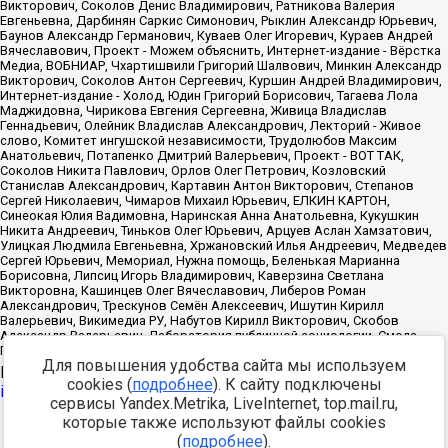
Для повышения удобства сайта мы используем
Источник:
https://minjust.gov.ru/uploaded/files/reestr-
cookies (
подробнее
). К сайту подключены
inostrannyih-agentov-22-03-2024.pdf
данные на
22.03.2024
сервисы Yandex.Metrika, LiveInternet, top.mail.ru,
которые также используют файлы cookies
Разработка -
(
подробнее
).