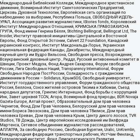
Международный Библейский Колледж, Международное христианское
движение, Всемирный Институт Саентологических Предприятий,
Церковь Духовной Технологии, Европейская сеть организаций по
наблюдению за выборами, Республика Польша, СВОБОДНЫЙ ИДЕЛЬ-
УРАЛ, Ассоциация развития журналистики, IStories fonds, Королевский
Институт Международных Отношений, КРИМСЬКА ПРАВОЗАХИСНА
ГРУПА, Фонд имени Генриха Бёлля, Stichting Bellingcat, Bellingcat Ltd, The
Insider, Институт правовой инициативы Центральной и Восточной
Европы, Фонд Открытой Эстонии, Calvert 22 Foundation, Канадский
украинский конгресс, Институт Макдональда-Лорье, Украинская
национальная федерация Канады, Декабристы, Международный
научный центр им Вудро Вильсона, Свободная пресса, Возрождение,
Всеукраинский духовный центр , Риддл, Русский антивоенный комитет в
Швеции, Проект Медуза, Фонд Андрея Сахарова, Форум свободной
России, Лига Свободных Наций, Transparеncy International, Форум
Свободных Народов ПостРоссии, Солидарность с гражданским
движением в России – Solidarus, КрымSOS, Свободный университет,
Институт государственного управления, Форум гражданского общества
Россия, Беллона, Союз жителей островов Тисима и Хабомаи, Съезд
народных депутатов, Гринпис Интернешнл, Фонд борьбы с коррупцией
Инк, Завет церквей TCCN, Агора, Всемирный фонд природы, BDR Novaja
Gazeta-Europe, Алтай проект, Образовательный дом прав человека
Чернигов, Фонд Дом Прав Человека, Белорусский дом прав человека
имени Бориса Звозскова, Дом прав человека Тбилиси, Дом прав
человека Ереван, Дом прав человека Крым, Центр дикого лосося, TVR
Studios, ТВ Дождь, Центр европейских исследований им Вилфрида
Мартенса, Сетевое объединение журналистов расследователей,
АЛЛАТРА, За свободную Россию, Свободная Бурятия, Uralic, UnKremlin,
Международная федерация транспортных рабочих, ИстЧам Финланд,
Гудзоновский институт, Фонд Демократического Развития,