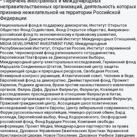
* Перечень иностранных и международных
неправительственных организаций, деятельность которых
признана нежелательной на территории Российской
Федерации:
Национальный фонд в поддержку демократии, Институт Открытое
Общество Фонд Содействия, Фонд Открытое общество, Американо-
российский фонд по экономическому и правовому развитию,
Национальный Демократический Институт Международных Отношений,
MEDIA DEVELOPMENT INVESTMENT FUND, Международный
Республиканский Институт, Открытая Россия, Институт современной
России, Черноморский фонд регионального сотрудничества,
Европейская Платформа за Демократические Выборы,
Международный центр электоральных исследований, Германский фонд
Маршалла Соединенных Штатов, Тихоокеанский центр защиты
окружающей среды и природных ресурсов, Свободная Россия,
Всемирный конгресс украинцев, Атлантический совет, Человек в беде,
Европейский фонд за демократию, Джеймстаунский фонд, Прожект
Хармони, Родники дракона, Врачи против насильственного извлечения
органов, Фалунь Дафа, Друзья Фалуньгун, Фалуньгун, Коалиция по
расследованию преследования в отношении Фалуньгун в Китае,
Всемирная организация по расследованию преследований Фалуньгун,
Пражский гражданский центр, Ассоциация школ политических
исследований при Совете Европы, Центр либеральной современности,
Форум русскоязычных европейцев, Немецко-русский обмен, Бард
колледж, Европейский выбор, Фонд Ходорковского, Оксфордский
российский фонд, Фонд Будущее России, Компания свободы
информации, Проект Медиа, Международное партнерство за права
человека, Духовное Управление Евангельских Христиан Украинской
Христианской Церкви, Новое Поколение, Духовное Учебное Заведение