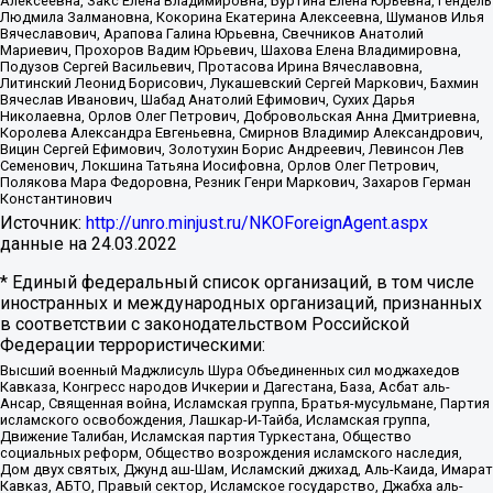
Алексеевна, Закс Елена Владимировна, Буртина Елена Юрьевна, Гендель
Людмила Залмановна, Кокорина Екатерина Алексеевна, Шуманов Илья
Вячеславович, Арапова Галина Юрьевна, Свечников Анатолий
Мариевич, Прохоров Вадим Юрьевич, Шахова Елена Владимировна,
Подузов Сергей Васильевич, Протасова Ирина Вячеславовна,
Литинский Леонид Борисович, Лукашевский Сергей Маркович, Бахмин
Вячеслав Иванович, Шабад Анатолий Ефимович, Сухих Дарья
Николаевна, Орлов Олег Петрович, Добровольская Анна Дмитриевна,
Королева Александра Евгеньевна, Смирнов Владимир Александрович,
Вицин Сергей Ефимович, Золотухин Борис Андреевич, Левинсон Лев
Семенович, Локшина Татьяна Иосифовна, Орлов Олег Петрович,
Полякова Мара Федоровна, Резник Генри Маркович, Захаров Герман
Константинович
Источник:
http://unro.minjust.ru/NKOForeignAgent.aspx
данные на
24.03.2022
* Единый федеральный список организаций, в том числе
иностранных и международных организаций, признанных
в соответствии с законодательством Российской
Федерации террористическими:
Высший военный Маджлисуль Шура Объединенных сил моджахедов
Кавказа, Конгресс народов Ичкерии и Дагестана, База, Асбат аль-
Ансар, Священная война, Исламская группа, Братья-мусульмане, Партия
исламского освобождения, Лашкар-И-Тайба, Исламская группа,
Движение Талибан, Исламская партия Туркестана, Общество
социальных реформ, Общество возрождения исламского наследия,
Дом двух святых, Джунд аш-Шам, Исламский джихад, Аль-Каида, Имарат
Кавказ, АБТО, Правый сектор, Исламское государство, Джабха аль-