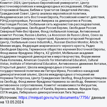
Комитет-2024, Центрально-Европейский университет, Центр
восточноевропейских и международных исследований, Общество
Сторожевой башни, Библии и трактатов Свидетелей Иеговы,
Гражданский Совет, Центр анализа европейской политики,
Академическая сеть Восточная Европа, Российский комитет действия,
РЭНД корпорейшн, Русская Америка за демократию в России,
Настоящая Россия, Глобальная сеть журналистов-расследователей,
Служба поддержки, Свободная Россия Берлин, Свободная Россия
Северный Рейн-Вестфалия, Фонд глобальной помощи, Антивоенный
комитет России, Russie-Libertes, La Asocicion de Rusos Libres, Союз за
возвращение Северных территорий, Крымскотатарский Ресурсный
Центр, Глобальный союз IndustriALL, Russian Election Monitor, Article 19,
Мнение медиа, Федерация анархического черного креста, Радио
Свободная Европа, Германское общество изучения Восточной Европы,
Фонд имени Фридриха Эберта, XZ gGmbH, Мобильная академия
поддержки гендерной демократии и миротворчества, Форум имени
Льва Копелева, American Councils for International Education, Cultural
Vistas, Institute of International Education, Антивоенное движение Антальи,
Открытый диалог, Школа международных отношений и
государственной политики им Питера Мунка, Российско-канадский
демократический альянс, Школа международных отношений им
Нормана Патерсона, Центр Гражданских Свобод, Фонд Бориса Немцова
за Свободу, Фонд имени Фридриха Науманна за свободу, Феминистское
антивоенное сопротивление, Комитет независимости Ингушетии,
Прометей, Stop Occupation of Karelia, Вернись живым, Фридом Хаус,
СОТА медиа, Либерально-демократическая Лига Украины
Источник:
https://minjust.gov.ru/ru/documents/7756/
данные
на
13.05.2024