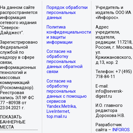
На данном сайте
Порядок обработки
Учредитель и
распространяется
персональных
издатель ООО ИА
информация
данных
«Инфорос».
сетевого издания
Политика
Адрес
"Северск-
конфиденциальности
учредителя,
Дайджест".
и защиты
издателя,
Зарегистрировано
информации
редакции: 117218,
Федеральной
Россия, г. Москва,
Согласие на
службой по
ул.
обработку
надзору в сфере
Кржижановского,
персональных
связи,
д.13, кор. 2
данных обратной
информационных
связи
Телефон: +7 (495)
технологий и
718-84-11
массовых
Согласие на
коммуникаций
обработку
E-mail:
(Роскомнадзор).
персональных
info@seversk-
Реестровая
данных с помощью
digest.ru
запись ЭЛ № ФС
сервисов
77 –80938 от
И.О. главного
Yandex.Metrika,
23.04.2021 г.
редактора
LiveInternet,
Дорохова Н.В.
top.mail.ru
ПОКАЗАТЬ
БАННЕРНЫЕ
Разработчик
МЕСТА
сайта –
INFOROS