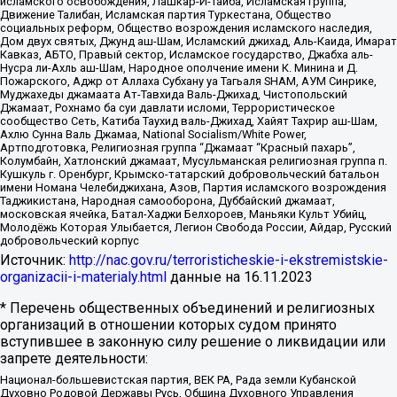
исламского освобождения, Лашкар-И-Тайба, Исламская группа,
Движение Талибан, Исламская партия Туркестана, Общество
социальных реформ, Общество возрождения исламского наследия,
Дом двух святых, Джунд аш-Шам, Исламский джихад, Аль-Каида, Имарат
Кавказ, АБТО, Правый сектор, Исламское государство, Джабха аль-
Нусра ли-Ахль аш-Шам, Народное ополчение имени К. Минина и Д.
Пожарского, Аджр от Аллаха Субхану уа Тагьаля SHAM, АУМ Синрике,
Муджахеды джамаата Ат-Тавхида Валь-Джихад, Чистопольский
Джамаат, Рохнамо ба суи давлати исломи, Террористическое
сообщество Сеть, Катиба Таухид валь-Джихад, Хайят Тахрир аш-Шам,
Ахлю Сунна Валь Джамаа, National Socialism/White Power,
Артподготовка, Религиозная группа “Джамаат “Красный пахарь”,
Колумбайн, Хатлонский джамаат, Мусульманская религиозная группа п.
Кушкуль г. Оренбург, Крымско-татарский добровольческий батальон
имени Номана Челебиджихана, Азов, Партия исламского возрождения
Таджикистана, Народная самооборона, Дуббайский джамаат,
московская ячейка, Батал-Хаджи Белхороев, Маньяки Культ Убийц,
Молодёжь Которая Улыбается, Легион Свобода России, Айдар, Русский
добровольческий корпус
Источник:
http://nac.gov.ru/terroristicheskie-i-ekstremistskie-
organizacii-i-materialy.html
данные на
16.11.2023
* Перечень общественных объединений и религиозных
организаций в отношении которых судом принято
вступившее в законную силу решение о ликвидации или
запрете деятельности:
Национал-большевистская партия, ВЕК РА, Рада земли Кубанской
Духовно Родовой Державы Русь, Община Духовного Управления