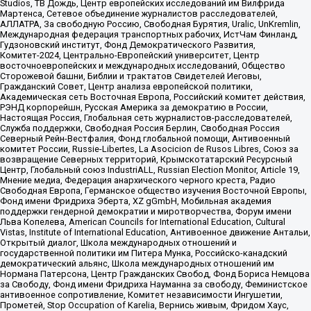
Studios, ТВ Дождь, Центр европейских исследований им Вилфрида
Мартенса, Сетевое объединение журналистов расследователей,
АЛЛАТРА, За свободную Россию, Свободная Бурятия, Uralic, UnKremlin,
Международная федерация транспортных рабочих, ИстЧам Финланд,
Гудзоновский институт, Фонд Демократического Развития,
Комитет-2024, Центрально-Европейский университет, Центр
восточноевропейских и международных исследований, Общество
Сторожевой башни, Библии и трактатов Свидетелей Иеговы,
Гражданский Совет, Центр анализа европейской политики,
Академическая сеть Восточная Европа, Российский комитет действия,
РЭНД корпорейшн, Русская Америка за демократию в России,
Настоящая Россия, Глобальная сеть журналистов-расследователей,
Служба поддержки, Свободная Россия Берлин, Свободная Россия
Северный Рейн-Вестфалия, Фонд глобальной помощи, Антивоенный
комитет России, Russie-Libertes, La Asocicion de Rusos Libres, Союз за
возвращение Северных территорий, Крымскотатарский Ресурсный
Центр, Глобальный союз IndustriALL, Russian Election Monitor, Article 19,
Мнение медиа, Федерация анархического черного креста, Радио
Свободная Европа, Германское общество изучения Восточной Европы,
Фонд имени Фридриха Эберта, XZ gGmbH, Мобильная академия
поддержки гендерной демократии и миротворчества, Форум имени
Льва Копелева, American Councils for International Education, Cultural
Vistas, Institute of International Education, Антивоенное движение Антальи,
Открытый диалог, Школа международных отношений и
государственной политики им Питера Мунка, Российско-канадский
демократический альянс, Школа международных отношений им
Нормана Патерсона, Центр Гражданских Свобод, Фонд Бориса Немцова
за Свободу, Фонд имени Фридриха Науманна за свободу, Феминистское
антивоенное сопротивление, Комитет независимости Ингушетии,
Прометей, Stop Occupation of Karelia, Вернись живым, Фридом Хаус,