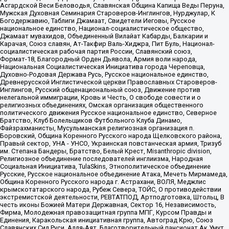
Асгардской Веси Беловодья, Славянская Община Капища Веды Перуна,
Мужская Духовная Семинария Староверов-Инглингов, Нурджулар, К
Богодержавию, Таблиги Джамаат, Свидетели Иеговы, Русское
национальное единство, Национал-социалистическое общество,
Джамаат мувахидов, Объединенный Вилайат Кабарды, Балкарии и
Карачая, Союз славян, Ат-Такфир Валь-Хиджра, Пит Буль, Национал-
социалистическая рабочая партия России, Славянский союз,
Формат-18, Благородный Орден Дьявола, Армия воли народа,
Национальная Социалистическая Инициатива города Череповца,
Духовно-Родовая Держава Русь, Русское национальное единство,
Древнерусской Инглистической церкви Православных Староверов-
Инглингов, Русский общенациональный союз, Движение против
нелегальной иммиграции, Кровь и Честь, О свободе совести и о
религиозных объединениях, Омская организация общественного
политического движения Русское национальное единство, Северное
Братство, Клуб Болельщиков Футбольного Клуба Динамо,
Файзрахманисты, Мусульманская религиозная организация п.
Боровский, Община Коренного Русского народа Щелковского района,
Правый сектор, УНА - УНСО, Украинская повстанческая армия, Тризуб
им. Степана Бандеры, Братство, Белый Крест, Misanthropic division,
Религиозное объединение последователей инглиизма, Народная
Социальная Инициатива, TulaSkins, Этнополитическое объединение
Русские, Русское национальное объединение Атака, Мечеть Мирмамеда,
Община Коренного Русского народа г. Астрахани, ВОЛЯ, Меджлис
крымскотатарского народа, Рубеж Севера, ТОЙС, О противодействии
экстремистской деятельности, РЕВТАТПОД, Артподготовка, Штольц, В
честь иконы Божией Матери Державная, Сектор 16, Независимость,
Фирма, Молодежная правозащитная группа МПГ, Курсом Правды и
Единения, Каракольская инициативная группа, Автоград Крю, Союз
Славянских Сил Руси, Алля-Аят, Благотворительный пансионат Ак Умут,