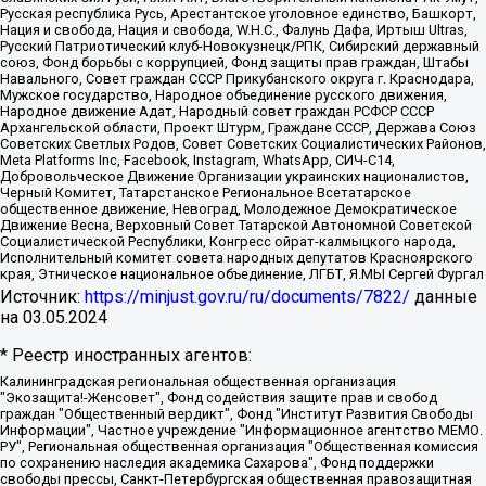
Русская республика Русь, Арестантское уголовное единство, Башкорт,
Нация и свобода, Нация и свобода, W.H.С., Фалунь Дафа, Иртыш Ultras,
Русский Патриотический клуб-Новокузнецк/РПК, Сибирский державный
союз, Фонд борьбы с коррупцией, Фонд защиты прав граждан, Штабы
Навального, Совет граждан СССР Прикубанского округа г. Краснодара,
Мужское государство, Народное объединение русского движения,
Народное движение Адат, Народный совет граждан РСФСР СССР
Архангельской области, Проект Штурм, Граждане СССР, Держава Союз
Советских Светлых Родов, Совет Советских Социалистических Районов,
Meta Platforms Inc, Facebook, Instagram, WhatsApp, СИЧ-С14,
Добровольческое Движение Организации украинских националистов,
Черный Комитет, Татарстанское Региональное Всетатарское
общественное движение, Невоград, Молодежное Демократическое
Движение Весна, Верховный Совет Татарской Автономной Советской
Социалистической Республики, Конгресс ойрат-калмыцкого народа,
Исполнительный комитет совета народных депутатов Красноярского
края, Этническое национальное объединение, ЛГБТ, Я.МЫ Сергей Фургал
Источник:
https://minjust.gov.ru/ru/documents/7822/
данные
на
03.05.2024
* Реестр иностранных агентов:
Калининградская региональная общественная организация "Экозащита!-Женсовет", Фонд содействия защите прав и свобод граждан "Общественный вердикт", Фонд "Институт Развития Свободы Информации", Частное учреждение "Информационное агентство МЕМО. РУ", Региональная общественная организация "Общественная комиссия по сохранению наследия академика Сахарова", Фонд поддержки свободы прессы, Санкт-Петербургская общественная правозащитная организация "Гражданский контроль", Межрегиональная общественная организация "Информационно-просветительский центр "Мемориал", Региональный Фонд "Центр Защиты Прав Средств Массовой Информации", с 05.12.2023 Фонд "Центр Защиты Прав Средств массовой информации", Региональная общественная благотворительная организация помощи беженцам и мигрантам "Гражданское содействие", Негосударственное образовательное учреждение дополнительного профессионального образования (повышение квалификации) специалистов "АКАДЕМИЯ ПО ПРАВАМ ЧЕЛОВЕКА", Свердловская региональная общественная организация "Сутяжник", Автономная некоммерческая организация "Центр независимых социологических исследований", Союз общественных объединений "Российский исследовательский центр по правам человека", Региональное общественное учреждение научно-информационный центр "МЕМОРИАЛ", Некоммерческая организация "Фонд защиты гласности", Автономная некоммерческая организация "Институт прав человека", Городская общественная организация "Екатеринбургское общество "МЕМОРИАЛ", Городская общественная организация "Рязанское историко-просветительское и правозащитное общество "Мемориал" (Рязанский Мемориал), Челябинский региональный орган общественной самодеятельности – женское общественное объединение "Женщины Евразии", Челябинский региональный орган общественной самодеятельности "Уральская правозащитная группа", Фонд содействия защите здоровья и социальной справедливости имени Андрея Рылькова, Автономная Некоммерческая Организация "Аналитический Центр Юрия Левады", Автономная некоммерческая организация социальной поддержки населения "Проект Апрель", Региональная общественная организация помощи женщинам и детям, находящимся в кризисной ситуации "Информационно-методический центр "Анна", Фонд содействия развитию массовых коммуникаций и правовому просвещению "Так-так-Так", Фонд содействия устойчивому развитию "Серебряная тайга", Свердловский региональный общественный фонд социальных проектов "Новое время", "Idel.Реалии", Кавказ.Реалии, Крым.Реалии, Телеканал Настоящее Время, Татаро-башкирская служба Радио Свобода (Azatliq Radiosi), Радио Свободная Европа/Радио Свобода (PCE/PC), "Сибирь.Реалии", "Фактограф", Благотворительный фонд помощи осужденным и их семьям, Автономная некоммерческая организация "Институт глобализации и социальных движений", Фонд "В защиту прав заключенных", Частное учреждение "Центр поддержки и содействия развитию средств массовой информации", Пензенский региональный общественный благотворительный фонд "Гражданский союз", "Север.Реалии", Некоммерческая организация Фонд "Правовая инициатива", Общество с ограниченной ответственностью "Радио Свободная Европа/Радио Свобода", Чешское информационное агентство "MEDIUM-ORIENT", Красноярская региональная общественная организация "Мы против СПИДа", Камалягин Денис Николаевич, Маркелов Сергей Евгеньевич, Пономарев Лев Александрович, Савицкая Людмила Алексеевна, Автономная некоммерческая организация "Центр по работе с проблемой насилия "НАСИЛИЮ.НЕТ", Межрегиональный профессиональный союз работников здравоохранения "Альянс врачей", Юридическое лицо, зарегистрированное в Латвийской Республике, SIA "Medusa Project" (регистрационный номер 40103797863, дата регистрации 10.06.2014), Некоммерческая организация "Фонд по борьбе с коррупцией", Автономная некоммерческая организация "Институт права и публичной политики", Баданин Роман Сергеевич, Гликин Максим Александрович, Железнова Мария Михайловна, Лукьянова Юлия Сергеевна, Маетная Елизавета Витальевна, Маняхин Петр Борисович, Чуракова Ольга Владимировна, Ярош Юлия Петровна, Юридическое лицо "The Insider SIA", зарегистрированное в Риге, Латвийская Республика (дата регистрации 26.06.2015), являющееся администратором доменного имени интернет-издания "The Insider SIA", https://theins.ru, Постернак Алексей Евгеньевич, Рубин Михаил Аркадьевич, Анин Роман Александрович, Юридическое лицо Istories fonds, зарегистрированное в Латвийской Республике (регистрационный номер 50008295751, дата регистрации 24.02.2020), Великовский Дмитрий Александрович, Долинина Ирина Николаевна, Мароховская Алеся Алексеевна, Шлейнов Роман Юрьевич, Шмагун Олеся Валентиновна, Общество с ограниченной ответственностью "Альтаир 2021", Общество с ограниченной ответственностью "Вега 2021", Общество с ограниченной ответственностью "Главный редактор 2021", Общество с ограниченной ответственностью "Ромашки монолит", Важенков Артем Валерьевич, Ивановская областная общественная организация "Центр гендерных исследований", Гурман Юрий Альбертович, Медиапроект "ОВД-Инфо", Егоров Владимир Владимирович, Жилинский Владимир Александрович, Общество с ограниченной ответственностью "ЗП", Иванова София Юрьевна, Карезина Инна Павловна, Кильтау Екатерина Викторовна, Петров Алексей Викторович, Пискунов Сергей Евгеньевич, Смирнов Сергей Сергеевич, Тихонов Михаил Сергеевич, Общество с ограниченной ответственностью "ЖУРНАЛИСТ-ИНОСТРАННЫЙ АГЕНТ", Арапова Галина Юрьевна, Вольтская Татьяна Анатольевна, Американская компания "Mason G.E.S. Anonymous Foundation" (США), являющаяся владельцем интернет-издания https://mnews.world/, Компания "Stichting Bellingcat", зарегистрированная в Нидерландах (дата регистрации 11.07.2018), Захаров Андрей Вячеславович, Клепиковская Екатерина Дмитриевна, Общество с ограниченной ответственностью "МЕМО", Перл Роман Александрович, Симонов Евгений Алексеевич, Соловьева Елена Анатольевна, Сотников Даниил Владимирович, Сурначева Елизавета Дмитриевна, Автономная некоммерческая организация по защите прав человека и информированию населения "Якутия – Наше Мнение", Общество с ограниченной ответственностью "Москоу диджитал медиа", с 26.01.2023 Общество с ограниченной ответственностью "Чайка Белые сады", Ветошкина Валерия Валерьевна, Заговора Максим Александрович, Межрегиональное общественное движение "Российская ЛГБТ - сеть", Оленичев Максим Владимирович, Павлов Иван Юрьевич, Скворцова Елена Сергеевна, Общество с ограниченной ответственностью "Как бы инагент", Кочетков Игорь Викторович, Общество с ограниченной ответственностью "Честные выборы", Еланчик Олег Александрович, Общество с ограниченной ответственностью "Нобелевский призыв", Гималова Регина Эмилевна, Григорьев Андрей Валерьевич, Григорьева Алина Александровна, Ассоциация по содействию защите прав призывников, альтернативнослужащих и военнослужащих "Правозащитная группа "Гражданин.Армия.Право", Хисамова Регина Фаритовна, Автономная некоммерческая организация по реализации социально-правовых программ "Лилит", Дальневосточное общественное движение "Маяк", Санкт-Петербургская ЛГБТ-инициативная группа "Выход", Инициативная группа ЛГБТ+ "Реверс", Алексеев Андрей Викторович, Бекбулатова Таисия Львовна, Беляев Иван Михайлович, Владыкина Елена Сергеевна, Гельман Марат Александрович, Никульшина Вероника Юрьевна, Толоконникова Надежда Андреевна, Шендерович Виктор Анатольевич, Общество с ограниченной ответственностью "Данное сообщение", Общество с ограниченной ответственностью Издательский дом "Новая глава", Айнбиндер Александра Александровна, Московский комьюнити-центр для ЛГБТ+инициатив, Благотворительный фонд развития филантропии, Deutsche Welle (Германия, Kurt-Schumacher-Strasse 3, 53113 Bonn), Борзунова Мария Михайловна, Воробьев Виктор Викторович, Голубева Анна Львовна, Константинова Алла Михайловна, Малкова Ирина Владимировна, Мурадов Мурад Абдулгалимович, Осетинская Елизавета Николаевна, Понасенков Евгений Николаевич, Ганапольский Матвей Юрьевич, Киселев Евгений Алексеевич, Борухович Ирина Григорьевна, Дремин Иван Тимофеевич, Дубровский Дмитрий Викторович, Красноярская региональная общественная организация поддержки и развития альтернативных образовательных технологий и межкультурных коммуникаций "ИНТЕРРА", Маяковская Екатерина Алексеевна, Фейгин Марк Захарович, Филимонов Андрей Викторович, Дзугкоева Регина Николаевна, Доброхотов Роман Александрович, Дудь Юрий Александрович, Елкин Сергей Владимирович, Кругликов Кирилл Игоревич, Сабунаева Мария Леонидовна, Семенов Алексей Владимирович, Шаинян Карен Багратович, Шульман Екатерина Михайловна, Асафьев Артур Валерьевич, Вахштайн Виктор Семенович, Венедиктов Алексей Алексеевич, Лушникова Екатерина Евгеньевна, Волков Леонид Михайлович, Невзоров Александр Глебович, Пархоменко Сергей Борисович, Сироткин Ярослав Николаевич, Кара-Мурза Владимир Владимирович, Баранова Наталья Владимировна, Гозман Леонид Яковлевич, Кагарлицкий Борис Юльевич, Климарев Михаил Валерьевич, Милов Владимир Станиславович, Автономная некоммерческая организация Краснодарский центр современного искусства "Типография", Моргенштерн Алишер Тагирович, Соболь Любовь Эдуардовна, Общество с ограниченной ответственностью "ЛИЗА НОРМ", Каспаров Гарри Кимович, Ходорковский Михаил Борисович, Общество с ограниченной ответственностью "Апрельские тезисы", Данилович Ирина Брониславовна, Кашин Олег Владимирович, Петров Николай Владимирович, Пивоваров Алексей Владимирович, Соколов Михаил Владимирович, Цветкова Юлия Владимировна, Чичваркин Евгений Александрович, Комитет против пыток/Команда против пыток, Общество с ограниченной ответственностью "Первый научный", Общество с ограниченной ответственностью "Вертолет и ко", Белоцерковская Вероника Борисовна, Кац Максим Евгеньевич, Лазарева Татьяна Юрьевна, Шаведдинов Руслан Табризович, Яшин Илья Валерьевич, Общество с ограниченной ответственностью "Иноагент ААВ", Алешковский Дмитрий Петрович, Альбац Евгения Марковна, Быков Дмитрий Львович, Галямина Юлия Евгеньевна, Лойко Сергей Леонидович, Мартынов Кирилл Константинович, Медведев Сергей Александрович, Крашенинников Федор Геннадиевич, Гордеева Катерина Вл