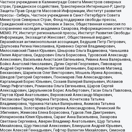
Частное учреждение в Калининграде Совета Министров северных
стран, Гражданское содействие, Трансперенси Интернешнл-Р, Центр
Защиты Прав Средств Массовой Информации, Институт развития
прессы - Сибирь, Частное учреждение в Санкт-Петербурге Совета
Министров Северных Стран, Фонд поддержки свободы прессы,
Гражданский контроль, Человек и Закон, Общественная комиссия по
сохранению наследия академика Сахарова, Информационное агентство
МЕМО. РУ, Институт региональной прессы, Институт Развития Свободы
Информации, Экозащита!-Женсовет, Общественный вердикт,
Евразийская антимонопольная ассоциация, Бедушев Петр Петрович,
Дзугкоева Регина Николаевна, Кривенко Сергей Владимирович,
Милославский Павел Юрьевич, Шнырова Ольга Вадимовна, Чанышева
Лилия Айратовна, Сидорович Ольга Борисовна, Туровский Александр
Алексеевич, Васильева Анастасия Евгеньевна, Ривина Анна Валерьевна,
Бойко Анатолий Николаевич, Дугин Сергей Георгиевич, Пивоваров
Андрей Сергеевич, Аверин Виталий Евгеньевич, Барахоев Магомед
Бекханович, Шарипков Олег Викторович, Мошель Ирина Ароновна,
Шведов Григорий Сергеевич, Пономарев Лев Александрович,
Каргалицкий Борис Юльевич, Созаев Валерий Валерьевич, Исламов
Тимур Рифгатович, Романова Ольга Евгеньевна, Щаров Сергей
Алексадрович, Цирульников Борис Альбертович, Гасан Ольга Павловна,
Паутов Юрий Анатольевич, Верховский Александр Маркович,
Пислакова-Паркер Марина Петровна, Кочеткова Татьяна
Владимировна, Чуркина Наталья Валерьевна, Акимова Татьяна
Николаевна, Золотарева Екатерина Александровна, Рачинский Ян
Збигневич, Жемкова Елена Борисовна, Гудков Лев Дмитриевич,
Илларионова Юлия Юрьевна, Саранг Анна Васильевна, Захарова
Светлана Сергеевна, Аверин Владимир Анатольевич, Щур Татьяна
Михайловна, Щур Николай Алексеевич, Блинушов Андрей Юрьевич,
Мосин Алексей Геннадьевич, Гефтер Валентин Михайлович, Симонов