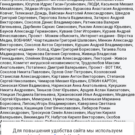
Для повышения удобства сайта мы используем
Источник:
https://minjust.gov.ru/uploaded/files/reestr-