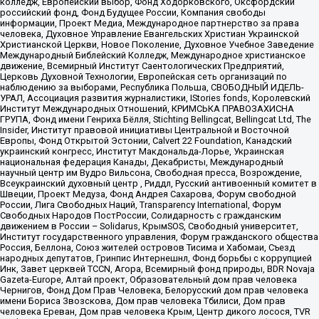
колледж, Европейский выбор, Фонд Ходорковского, Оксфордский
российский фонд, Фонд Будущее России, Компания свободы
информации, Проект Медиа, Международное партнерство за права
человека, Духовное Управление Евангельских Христиан Украинской
Христианской Церкви, Новое Поколение, Духовное Учебное Заведение
Международный Библейский Колледж, Международное христианское
движение, Всемирный Институт Саентологических Предприятий,
Церковь Духовной Технологии, Европейская сеть организаций по
наблюдению за выборами, Республика Польша, СВОБОДНЫЙ ИДЕЛЬ-
УРАЛ, Ассоциация развития журналистики, IStories fonds, Королевский
Институт Международных Отношений, КРИМСЬКА ПРАВОЗАХИСНА
ГРУПА, Фонд имени Генриха Бёлля, Stichting Bellingcat, Bellingcat Ltd, The
Insider, Институт правовой инициативы Центральной и Восточной
Европы, Фонд Открытой Эстонии, Calvert 22 Foundation, Канадский
украинский конгресс, Институт Макдональда-Лорье, Украинская
национальная федерация Канады, Декабристы, Международный
научный центр им Вудро Вильсона, Свободная пресса, Возрождение,
Всеукраинский духовный центр , Риддл, Русский антивоенный комитет в
Швеции, Проект Медуза, Фонд Андрея Сахарова, Форум свободной
России, Лига Свободных Наций, Transparеncy International, Форум
Свободных Народов ПостРоссии, Солидарность с гражданским
движением в России – Solidarus, КрымSOS, Свободный университет,
Институт государственного управления, Форум гражданского общества
Россия, Беллона, Союз жителей островов Тисима и Хабомаи, Съезд
народных депутатов, Гринпис Интернешнл, Фонд борьбы с коррупцией
Инк, Завет церквей TCCN, Агора, Всемирный фонд природы, BDR Novaja
Gazeta-Europe, Алтай проект, Образовательный дом прав человека
Чернигов, Фонд Дом Прав Человека, Белорусский дом прав человека
имени Бориса Звозскова, Дом прав человека Тбилиси, Дом прав
человека Ереван, Дом прав человека Крым, Центр дикого лосося, TVR