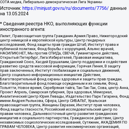
СОТА медиа, Либерально-демократическая Лига Украины
Источник:
https://minjust.gov.ru/ru/documents/7756/
данные
на
13.05.2024
* Сведения реестра НКО, выполняющих функции
иностранного агента:
Лилит, Правозащитная группа Гражданин.Армия.Право, Нижегородский
центр немецкой и европейской культуры, Центр гендерных
исследований, Фонд защиты прав граждан Штаб, Институт права и
публичной политики, Фонд борьбы с коррупцией, Альянс врачей,
НАСИЛИЮ.НЕТ, Мы против СПИДа, СВЕЧА, Гуманитарное действие,
Открытый Петербург, Лига Избирателей, Правовая инициатива,
Гражданский Союз, Хасдей Ерушалаим, Центр поддержки и содействия
развитию средств массовой информации, Горячая Линия, В защиту
прав заключенных, Институт глобализации и социальных движений,
Центр социально-информационных инициатив Действие,
Благотворительный фонд охраны здоровья и защиты прав граждан,
Благотворительный фонд помощи осужденным и их семьям, Фонд
Тольятти, Новое время, Серебряная тайга, Так-Так-Так, Сова, центр Анна,
Проект Апрель, Самарская губерния, Эра здоровья, Мемориал,
Аналитический Центр Юрия Левады, Издательство Парк Гагарина, Фонд
имени Андрея Рылькова, Сфера, Центр СИБАЛЬТ, Уральская
правозащитная группа, Женщины Евразии, Институт прав человека,
Фонд защиты гласности, Российский исследовательский центр по
правам человека, Дальневосточный центр развития гражданских
инициатив и социального партнерства, Гражданское действие, Центр
независимых социологических исследований, Сутяжник, АКАДЕМИЯ ПО
ПРАВАМ ЧЕЛОВЕКА, Центр развития некоммерческих организаций,