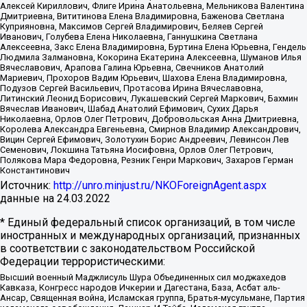
Алексей Кириллович, Флиге Ирина Анатольевна, Мельникова Валентина
Дмитриевна, Вититинова Елена Владимировна, Баженова Светлана
Куприяновна, Максимов Сергей Владимирович, Беляев Сергей
Иванович, Голубева Елена Николаевна, Ганнушкина Светлана
Алексеевна, Закс Елена Владимировна, Буртина Елена Юрьевна, Гендель
Людмила Залмановна, Кокорина Екатерина Алексеевна, Шуманов Илья
Вячеславович, Арапова Галина Юрьевна, Свечников Анатолий
Мариевич, Прохоров Вадим Юрьевич, Шахова Елена Владимировна,
Подузов Сергей Васильевич, Протасова Ирина Вячеславовна,
Литинский Леонид Борисович, Лукашевский Сергей Маркович, Бахмин
Вячеслав Иванович, Шабад Анатолий Ефимович, Сухих Дарья
Николаевна, Орлов Олег Петрович, Добровольская Анна Дмитриевна,
Королева Александра Евгеньевна, Смирнов Владимир Александрович,
Вицин Сергей Ефимович, Золотухин Борис Андреевич, Левинсон Лев
Семенович, Локшина Татьяна Иосифовна, Орлов Олег Петрович,
Полякова Мара Федоровна, Резник Генри Маркович, Захаров Герман
Константинович
Источник:
http://unro.minjust.ru/NKOForeignAgent.aspx
данные на
24.03.2022
* Единый федеральный список организаций, в том числе
иностранных и международных организаций, признанных
в соответствии с законодательством Российской
Федерации террористическими:
Высший военный Маджлисуль Шура Объединенных сил моджахедов
Кавказа, Конгресс народов Ичкерии и Дагестана, База, Асбат аль-
Ансар, Священная война, Исламская группа, Братья-мусульмане, Партия