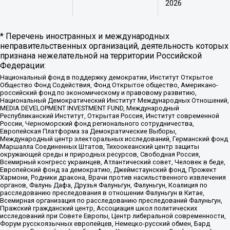
2026
* Перечень иностранных и международных
неправительственных организаций, деятельность которых
признана нежелательной на территории Российской
Федерации:
Национальный фонд в поддержку демократии, Институт Открытое
Общество Фонд Содействия, Фонд Открытое общество, Американо-
российский фонд по экономическому и правовому развитию,
Национальный Демократический Институт Международных Отношений,
MEDIA DEVELOPMENT INVESTMENT FUND, Международный
Республиканский Институт, Открытая Россия, Институт современной
России, Черноморский фонд регионального сотрудничества,
Европейская Платформа за Демократические Выборы,
Международный центр электоральных исследований, Германский фонд
Маршалла Соединенных Штатов, Тихоокеанский центр защиты
окружающей среды и природных ресурсов, Свободная Россия,
Всемирный конгресс украинцев, Атлантический совет, Человек в беде,
Европейский фонд за демократию, Джеймстаунский фонд, Прожект
Хармони, Родники дракона, Врачи против насильственного извлечения
органов, Фалунь Дафа, Друзья Фалуньгун, Фалуньгун, Коалиция по
расследованию преследования в отношении Фалуньгун в Китае,
Всемирная организация по расследованию преследований Фалуньгун,
Пражский гражданский центр, Ассоциация школ политических
исследований при Совете Европы, Центр либеральной современности,
Форум русскоязычных европейцев, Немецко-русский обмен, Бард