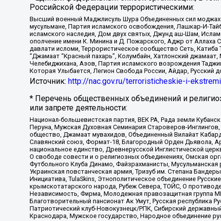
Российской Федерации террористическими:
Высший военный Маджлисуль Шура Объединенных сил моджахедо
мусульмане, Партия исламского освобождения, Лашкар-И-Тай
исламского наследия, Дом двух святых, Джунд аш-Шам, Ислам
ополчение имени К. Минина и Д. Пожарского, Аджр от Аллаха 
давлати исломи, Террористическое сообщество Сеть, Катиба Та
“Джамаат “Красный пахарь”, Колумбайн, Хатлонский джамаат, 
Челебиджихана, Азов, Партия исламского возрождения Таджи
Которая Улыбается, Легион Свобода России, Айдар, Русский 
Источник:
http://nac.gov.ru/terroristicheskie-i-ekstrem
* Перечень общественных объединений и религио
или запрете деятельности:
Национал-большевистская партия, ВЕК РА, Рада земли Кубан
Перуна, Мужская Духовная Семинария Староверов-Инглингов, 
общество, Джамаат мувахидов, Объединенный Вилайат Кабарды
Славянский союз, Формат-18, Благородный Орден Дьявола, А
национальное единство, Древнерусской Инглистической церк
О свободе совести и о религиозных объединениях, Омская ор
Футбольного Клуба Динамо, Файзрахманисты, Мусульманская р
Украинская повстанческая армия, Тризуб им. Степана Бандеры,
Инициатива, TulaSkins, Этнополитическое объединение Русски
крымскотатарского народа, Рубеж Севера, ТОЙС, О противоде
Независимость, Фирма, Молодежная правозащитная группа МПГ
Благотворительный пансионат Ак Умут, Русская республика Рус
Патриотический клуб-Новокузнецк/РПК, Сибирский державный 
Краснодара, Мужское государство, Народное объединение ру