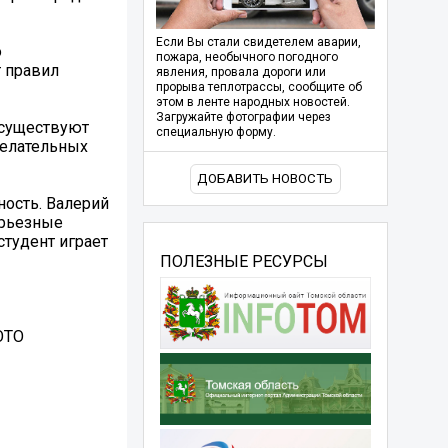
Если Вы стали свидетелем аварии,
о
пожара, необычного погодного
т правил
явления, провала дороги или
прорыва теплотрассы, сообщите об
этом в ленте народных новостей.
Загружайте фотографии через
 существуют
специальную форму.
желательных
ДОБАВИТЬ НОВОСТЬ
ность. Валерий
ерьезные
студент играет
ПОЛЕЗНЫЕ РЕСУРСЫ
ОТО