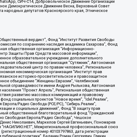
, WhatsApp, СИЧ-С14, Добровольческое Движение Организации
жное Демократическое Движение Весна, Верховный Совет
та народных депутатов Красноярского края, Этническое
, Дальневосточное общественное движение "Маяк", Санкт-Петербургская ЛГБТ-инициативная группа "Выход", Инициативная группа ЛГБТ+ "Реверс", Алексеев Андрей Викторович, Бекбулатова Таисия Львовна, Беляев Иван Михайлович, Владыкина Елена Сергеевна, Гельман Марат Александрович, Никульшина Вероника Юрьевна, Толоконникова Надежда Андреевна, Шендерович Виктор Анатольевич, Общество с ограниченной ответственностью "Данное сообщение", Общество с ограниченной ответственностью Издательский дом "Новая глава", Айнбиндер Александра Александровна, Московский комьюнити-центр для ЛГБТ+инициатив, Благотворительный фонд развития филантропии, Deutsche Welle (Германия, Kurt-Schumacher-Strasse 3, 53113 Bonn), Борзунова Мария Михайловна, Воробьев Виктор Викторович, Голубева Анна Львовна, Константинова Алла Михайловна, Малкова Ирина Владимировна, Мурадов Мурад Абдулгалимович, Осетинская Елизавета Николаевна, Понасенков Евгений Николаевич, Ганапольский Матвей Юрьевич, Киселев Евгений Алексеевич, Борухович Ирина Григорьевна, Дремин Иван Тимофеевич, Дубровский Дмитрий Викторович, Красноярская региональная общественная организация поддержки и развития альтернативных образовательных технологий и межкультурных коммуникаций "ИНТЕРРА", Маяковская Екатерина Алексеевна, Фейгин Марк Захарович, Филимонов Андрей Викторович, Дзугкоева Регина Николаевна, Доброхотов Роман Александрович, Дудь Юрий Александрович, Елкин Сергей Владимирович, Кругликов Кирилл Игоревич, Сабунаева Мария Леонидовна, Семенов Алексей Владимирович, Шаинян Карен Багратович, Шульман Екатерина Михайловна, Асафьев Артур Валерьевич, Вахштайн Виктор Семенович, Венедиктов Алексей Алексеевич, Лушникова Екатерина Евгеньевна, Волков Леонид Михайлович, Невзоров Александр Глебович, Пархоменко Сергей Борисович, Сироткин Ярослав Николаевич, Кара-Мурза Владимир Владимирович, Баранова Наталья Владимировна, Гозман Леонид Яковлевич, Кагарлицкий Борис Юльевич, Климарев Михаил Валерьевич, Милов Владимир Станиславович, Автономная некоммерческая организация Краснодарский центр современного искусства "Типография", Моргенштерн Алишер Тагирович, Соболь Любовь Эдуардовна, Общество с ограниченной ответственностью "ЛИЗА НОРМ", Каспаров Гарри Кимович, Ходорковский Михаил Борисович, Общество с ограниченной ответственностью "Апрельские тезисы", Данилович Ирина Брониславовна, Кашин Олег Владимирович, Петров Николай Владимирович, Пивоваров Алексей Владимирович, Соколов Михаил Владимирович, Цветкова Юлия Владимировна, Чичваркин Евгений Александрович, Комитет против пыток/Команда против пыток, Общество с ограниченной ответственностью "Первый научный", Общество с ограниченной ответственностью "Вертолет и ко", Белоцерковская Вероника Борисовна, Кац Максим Евгеньевич, Лазарева Татьяна Юрьевна, Шаведдинов Руслан Табризович, Яшин Илья Валерьевич, Общество с ограниченной ответственностью "Иноагент ААВ", Алешковский Дмитрий Петрович, Альбац Евгения Марковна, Быков Дмитрий Львович, Галямина Юлия Евгеньевна, Лойко Сергей Леонидович, Мартынов Кирилл Константинович, Медведев Сергей Александрович, Крашенинников Федор Геннадиевич, Гордеева Катерина Вл