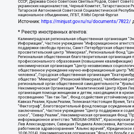
СССР, Держава Союз Советских Светлых Родов, Совет Советски
украинских националистов, Черный Комитет, Татарстанское 
Татарской Автономной Советской Социалистической Республи
национальное объединение, ЛГБТ, Я.МЫ Сергей Фургал
Источник:
https://minjust.gov.ru/ru/documents/7822/
д
* Реестр иностранных агентов:
Калининградская региональная общественная организация "Экозащита!-Женсовет", Фонд содействия защите прав и свобод граждан "Общественный вердикт", Фонд "Институт Развития Свободы Информации", Частное учреждение "Информационное агентство МЕМО. РУ", Региональная общественная организация "Общественная комиссия по сохранению наследия академика Сахарова", Фонд поддержки свободы прессы, Санкт-Петербургская общественная правозащитная организация "Гражданский контроль", Межрегиональная общественная организация "Информационно-просветительский центр "Мемориал", Региональный Фонд "Центр Защиты Прав Средств Массовой Информации", с 05.12.2023 Фонд "Центр Защиты Прав Средств массовой информации", Региональная общественная благотворительная организация помощи беженцам и мигрантам "Гражданское содействие", Негосударственное образовательное учреждение дополнительного профессионального образования (повышение квалификации) специалистов "АКАДЕМИЯ ПО ПРАВАМ ЧЕЛОВЕКА", Свердловская региональная общественная организация "Сутяжник", Автономная некоммерческая организация "Центр независимых социологических исследований", Союз общественных объединений "Российский исследовательский центр по правам человека", Региональное общественное учреждение научно-информационный центр "МЕМОРИАЛ", Некоммерческая организация "Фонд защиты гласности", Автономная некоммерческая организация "Институт прав человека", Городская общественная организация "Екатеринбургское общество "МЕМОРИАЛ", Городская общественная организация "Рязанское историко-просветительское и правозащитное общество "Мемориал" (Рязанский Мемориал), Челябинский региональный орган общественной самодеятельности – женское общественное объединение "Женщины Евразии", Челябинский региональный орган общественной самодеятельности "Уральская правозащитная группа", Фонд содействия защите здоровья и социальной справедливости имени Андрея Рылькова, Автономная Некоммерческая Организация "Аналитический Центр Юрия Левады", Автономная некоммерческая организация социальной поддержки населения "Проект Апрель", Региональная общественная организация помощи женщинам и детям, находящимся в кризисной ситуации "Информационно-методический центр "Анна", Фонд содействия развитию массовых коммуникаций и правовому просвещению "Так-так-Так", Фонд содействия устойчивому развитию "Серебряная тайга", Свердловский региональный общественный фонд социальных проектов "Новое время", "Idel.Реалии", Кавказ.Реалии, Крым.Реалии, Телеканал Настоящее Время, Татаро-башкирская служба Радио Свобода (Azatliq Radiosi), Радио Свободная Европа/Радио Свобода (PCE/PC), "Сибирь.Реалии", "Фактограф", Благотворительный фонд помощи осужденным и их семьям, Автономная некоммерческая организация "Институт глобализации и социальных движений", Фонд "В защиту прав заключенных", Частное учреждение "Центр поддержки и содействия развитию средств массовой информации", Пензенский региональный общественный благотворительный фонд "Гражданский союз", "Север.Реалии", Некоммерческая организация Фонд "Правовая инициатива", Общество с ограниченной ответственностью "Радио Свободная Европа/Радио Свобода", Чешское информационное агентство "MEDIUM-ORIENT", Красноярская региональная общественная организация