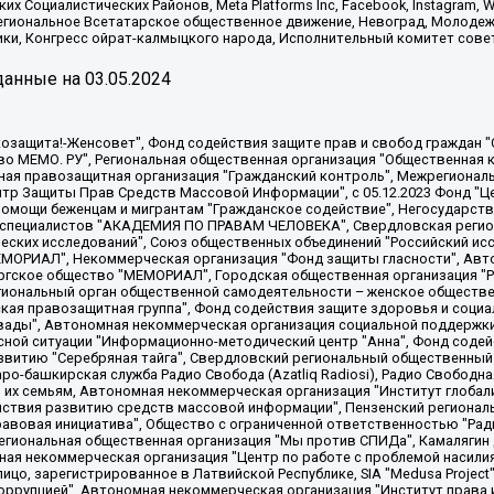
х Социалистических Районов, Meta Platforms Inc, Facebook, Instagram
Региональное Всетатарское общественное движение, Невоград, Молоде
ки, Конгресс ойрат-калмыцкого народа, Исполнительный комитет сове
анные на
03.05.2024
 "Мы против СПИДа", Камалягин Денис Николаевич, Маркелов Сергей Евгеньевич, Пономарев Лев Александрович, Савицкая Людмила Алексеевна, Автономная некоммерческая организация "Центр по работе с проблемой насилия "НАСИЛИЮ.НЕТ", Межрегиональный профессиональный союз работников здравоохранения "Альянс врачей", Юридическое лицо, зарегистрированное в Латвийской Республике, SIA "Medusa Project" (регистрационный номер 40103797863, дата регистрации 10.06.2014), Некоммерческая организация "Фонд по борьбе с коррупцией", Автономная некоммерческая организация "Институт права и публичной политики", Баданин Роман Сергеевич, Гликин Максим Александрович, Железнова Мария Михайловна, Лукьянова Юлия Сергеевна, Маетная Елизавета Витальевна, Маняхин Петр Борисович, Чуракова Ольга Владимировна, Ярош Юлия Петровна, Юридическое лицо "The Insider SIA", зарегистрированное в Риге, Латвийская Республика (дата регистрации 26.06.2015), являющееся администратором доменного имени интернет-издания "The Insider SIA", https://theins.ru, Постернак Алексей Евгеньевич, Рубин Михаил Аркадьевич, Анин Роман Александрович, Юридическое лицо Istories fonds, зарегистрированное в Латвийской Республике (регистрационный номер 50008295751, дата регистрации 24.02.2020), Великовский Дмитрий Александрович, Долинина Ирина Николаевна, Мароховская Алеся Алексеевна, Шлейнов Роман Юрьевич, Шмагун Олеся Валентиновна, Общество с ограниченной ответственностью "Альтаир 2021", Общество с ограниченной ответственностью "Вега 2021", Общество с ограниченной ответственностью "Главный редактор 2021", Общество с ограниченной ответственностью "Ромашки монолит", Важенков Артем Валерьевич, Ивановская областная общественная организация "Центр гендерных исследований", Гурман Юрий Альбертович, Медиапроект "ОВД-Инфо", Егоров Владимир Владимирович, Жилинский Владимир Александрович, Общество с ограниченной ответственностью "ЗП", Иванова София Юрьевна, Карезина Инна Павловна, Кильтау Екатерина Викторовна, Петров Алексей Викторович, Пискунов Сергей Евгеньевич, Смирнов Сергей Сергеевич, Тихонов Михаил Сергеевич, Общество с ограниченной ответственностью "ЖУРНАЛИСТ-ИНОСТРАННЫЙ АГЕНТ", Арапова Галина Юрьевна, Вольтская Татьяна Анатольевна, Американская компания "Mason G.E.S. Anonymous Foundation" (США), являющаяся владельцем интернет-издания https://mnews.world/, Компания "Stichting Bellingcat", зарегистрированная в Нидерландах (дата регистрации 11.07.2018), Захаров Андрей Вячеславович, Клепиковская Екатерина Дмитриевна, Общество с ограниченной ответственностью "МЕМО", Перл Роман Александрович, Симонов Евгений Алексеевич, Соловьева Елена Анатольевна, Сотников Даниил Владимирович, Сурначева Елизавета Дмитриевна, Автономная некоммерческая организация по защите прав человека и информированию населения "Якутия – Наше Мнение", Общество с ограниченной ответственностью "Москоу диджитал медиа", с 26.01.2023 Общество с ограниченной ответственностью "Чайка Белые сады", Ветошкина Валерия Валерьевна, Заговора Максим Александрович, Межрегиональное общественное движение "Российская ЛГБТ - сеть", Оленичев Максим Владимирович, Павлов Иван Юрьевич, Скворцова Елена Сергеевна, Общество с ограниченной ответственностью "Как бы инагент", Кочетков Игорь Викторович, Общество с ограниченной ответственностью "Честные выборы", Еланчик Олег Александрович, Общество с ограниченной ответственностью "Нобелевский призыв", Гималова Регина Эмилевна, Григорьев Андрей Валерьевич, Григорьева Алина Александровна, Ассоциация по содействию защите прав призывников, альтернативнослужащих и военнослужащих "Правозащитная группа "Гражданин.Армия.Право", Хисамова Регина Фаритовна, Автономная некоммерческая организация по реализации социально-правовых программ "Лилит"