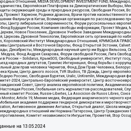
родных Отношений, MEDIA DEVELOPMENT INVESTMENT FUND, Международн
рудничества, Европейская Платформа за Демократические Выборы, Ме
щиты окружающей среды и природных ресурсов, Свободная Россия, Все
, Прожект Хармони, Родники дракона, Врачи против насильственного и
шении Фалуньгун в Китае, Всемирная организация по расследованию пр
опы, Центр либеральной современности, Форум русскоязычных европей
Фонд Будущее России, Компания свободы информации, Проект Медиа, 
 Церкви, Новое Поколение, Духовное Учебное Заведение Международн
й, Церковь Духовной Технологии, Европейская сеть организаций по н
nds, Королевский Институт Международных Отношений, КРИМСЬКА ПРАВОЗ
ициативы Центральной и Восточной Европы, Фонд Открытой Эстонии, Calver
ады, Декабристы, Международный научный центр им Вудро Вильсона, С
 Медуза, Фонд Андрея Сахарова, Форум свободной России, Лига Свободны
в России – Solidarus, КрымSOS, Свободный университет, Институт гос
Съезд народных депутатов, Гринпис Интернешнл, Фонд борьбы с коррупц
тельный дом прав человека Чернигов, Фонд Дом Прав Человека, Белору
ека Крым, Центр дикого лосося, TVR Studios, ТВ Дождь, Центр европей
одную Россию, Свободная Бурятия, Uralic, UnKremlin, Международная ф
омитет-2024, Центрально-Европейский университет, Центр восточноев
ражданский Совет, Центр анализа европейской политики, Академическа
Настоящая Россия, Глобальная сеть журналистов-расследователей, Слу
ый комитет России, Russie-Libertes, La Asocicion de Rusos Libres, С
on Monitor, Article 19, Мнение медиа, Федерация анархического черного
обильная академия поддержки гендерной демократии и миротворчества,
ational Education, Антивоенное движение Антальи, Открытый диалог, Школа 
 международных отношений им Нормана Патерсона, Центр Гражданских 
ротивление, Комитет независимости Ингушетии, Прометей, Stop Occupat
анные на
13.05.2024