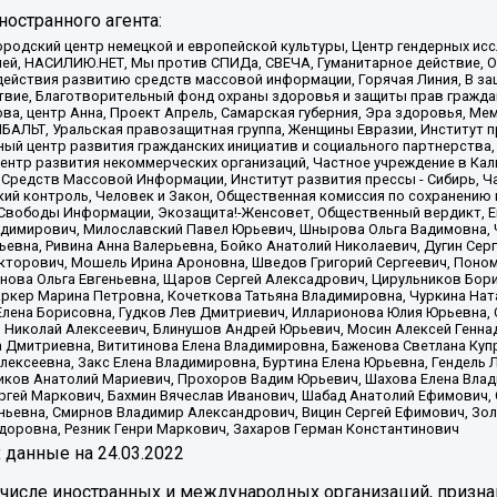
остранного агента:
родский центр немецкой и европейской культуры, Центр гендерных исс
ачей, НАСИЛИЮ.НЕТ, Мы против СПИДа, СВЕЧА, Гуманитарное действие, 
ействия развитию средств массовой информации, Горячая Линия, В защ
твие, Благотворительный фонд охраны здоровья и защиты прав гражда
 Сова, центр Анна, Проект Апрель, Самарская губерния, Эра здоровья, 
ИБАЛЬТ, Уральская правозащитная группа, Женщины Евразии, Институт п
ый центр развития гражданских инициатив и социального партнерства,
нтр развития некоммерческих организаций, Частное учреждение в Кал
 Средств Массовой Информации, Институт развития прессы - Сибирь, Ч
ий контроль, Человек и Закон, Общественная комиссия по сохранению
я Свободы Информации, Экозащита!-Женсовет, Общественный вердикт, 
ладимирович, Милославский Павел Юрьевич, Шнырова Ольга Вадимовна,
ьевна, Ривина Анна Валерьевна, Бойко Анатолий Николаевич, Дугин Сер
икторович, Мошель Ирина Ароновна, Шведов Григорий Сергеевич, Поно
нова Ольга Евгеньевна, Щаров Сергей Алексадрович, Цирульников Бори
ркер Марина Петровна, Кочеткова Татьяна Владимировна, Чуркина Нат
Елена Борисовна, Гудков Лев Дмитриевич, Илларионова Юлия Юрьевна, С
 Николай Алексеевич, Блинушов Андрей Юрьевич, Мосин Алексей Генна
а Дмитриевна, Вититинова Елена Владимировна, Баженова Светлана Куп
Алексеевна, Закс Елена Владимировна, Буртина Елена Юрьевна, Гендель
иков Анатолий Мариевич, Прохоров Вадим Юрьевич, Шахова Елена Влад
ргей Маркович, Бахмин Вячеслав Иванович, Шабад Анатолий Ефимович, 
ьевна, Смирнов Владимир Александрович, Вицин Сергей Ефимович, Зол
доровна, Резник Генри Маркович, Захаров Герман Константинович
x
данные на
24.03.2022
 числе иностранных и международных организаций, призна