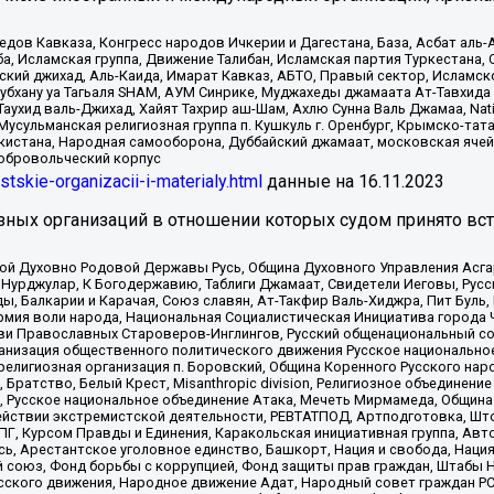
в Кавказа, Конгресс народов Ичкерии и Дагестана, База, Асбат аль-Ан
ба, Исламская группа, Движение Талибан, Исламская партия Туркестан
ский джихад, Аль-Каида, Имарат Кавказ, АБТО, Правый сектор, Исламск
Субхану уа Тагьаля SHAM, АУМ Синрике, Муджахеды джамаата Ат-Тавхида
ухид валь-Джихад, Хайят Тахрир аш-Шам, Ахлю Сунна Валь Джамаа, Natio
Мусульманская религиозная группа п. Кушкуль г. Оренбург, Крымско-т
кистана, Народная самооборона, Дуббайский джамаат, московская ячей
добровольческий корпус
istskie-organizacii-i-materialy.html
данные на
16.11.2023
зных организаций в отношении которых судом принято вс
ской Духовно Родовой Державы Русь, Община Духовного Управления Асг
Нурджулар, К Богодержавию, Таблиги Джамаат, Свидетели Иеговы, Рус
, Балкарии и Карачая, Союз славян, Ат-Такфир Валь-Хиджра, Пит Буль,
рмия воли народа, Национальная Социалистическая Инициатива города 
ви Православных Староверов-Инглингов, Русский общенациональный сою
ганизация общественного политического движения Русское национально
елигиозная организация п. Боровский, Община Коренного Русского нар
 Братство, Белый Крест, Misanthropic division, Религиозное объединен
е, Русское национальное объединение Атака, Мечеть Мирмамеда, Община
йствии экстремистской деятельности, РЕВТАТПОД, Артподготовка, Што
, Курсом Правды и Единения, Каракольская инициативная группа, Автог
ь, Арестантское уголовное единство, Башкорт, Нация и свобода, Нация и
союз, Фонд борьбы с коррупцией, Фонд защиты прав граждан, Штабы На
сского движения, Народное движение Адат, Народный совет граждан РС