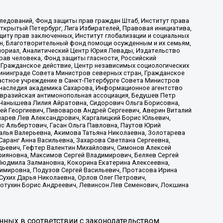
ледований, Фонд защиты прав граждан Штаб, Институт права
Открытый Петербург, Лига Избирателей, Правовая инициатива,
иту прав заключенных, Институт глобализации и социальных
н, Благотворительный фонд помощи осужденным и их семьям,
Мемориал, Аналитический Центр Юрия Левады, Издательство
рав человека, Фонд защиты гласности, Российский
 Гражданское действие, Центр независимых социологических
ининграде Совета Министров северных стран, Гражданское
астное учреждение в Санкт-Петербурге Совета Министров
 наследия академика Сахарова, Информационное агентство
Евразийская антимонопольная ассоциация, Бедушев Петр
 Чанышева Лилия Айратовна, Сидорович Ольга Борисовна,
гей Георгиевич, Пивоваров Андрей Сергеевич, Аверин Виталий
марев Лев Александрович, Каргалицкий Борис Юльевич,
с Альбертович, Гасан Ольга Павловна, Паутов Юрий
алья Валерьевна, Акимова Татьяна Николаевна, Золотарева
аранг Анна Васильевна, Захарова Светлана Сергеевна,
дьевич, Гефтер Валентин Михайлович, Симонов Алексей
рияновна, Максимов Сергей Владимирович, Беляев Сергей
 Людмила Залмановна, Кокорина Екатерина Алексеевна,
имировна, Подузов Сергей Васильевич, Протасова Ирина
Сухих Дарья Николаевна, Орлов Олег Петрович,
отухин Борис Андреевич, Левинсон Лев Семенович, Локшина
нных в соответствии с законодательством