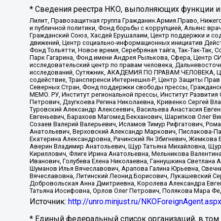
* Сведения реестра НКО, выполняющих функции ин
Лилит, Правозащитная группа Гражданин.Армия.Право, Нижего
и публичной политики, Фонд борьбы с коррупцией, Альянс вр
Гражданский Союз, Хасдей Ерушалаим, Центр поддержки и сод
движений, Центр социально-информационных инициатив Дейс
Фонд Тольятти, Новое время, Серебряная тайга, Так-Так-Так,
Парк Гагарина, Фонд имени Андрея Рылькова, Сфера, Центр С
исследовательский центр по правам человека, Дальневосточн
исследований, Сутяжник, АКАДЕМИЯ ПО ПРАВАМ ЧЕЛОВЕКА, Це
содействие, Трансперенси Интернешнл-Р, Центр Защиты Прав
Северных Стран, Фонд поддержки свободы прессы, Гражданск
МЕМО. РУ, Институт региональной прессы, Институт Развити
Петрович, Дзугкоева Регина Николаевна, Кривенко Сергей В
Туровский Александр Алексеевич, Васильева Анастасия Евген
Евгеньевич, Барахоев Магомед Бекханович, Шарипков Олег В
Созаев Валерий Валерьевич, Исламов Тимур Рифгатович, Рома
Анатольевич, Верховский Александр Маркович, Пислакова-Па
Екатерина Александровна, Рачинский Ян Збигневич, Жемкова 
Аверин Владимир Анатольевич, Щур Татьяна Михайловна, Щур
Кириллович, Флиге Ирина Анатольевна, Мельникова Валентин
Иванович, Голубева Елена Николаевна, Ганнушкина Светлана 
Шуманов Илья Вячеславович, Арапова Галина Юрьевна, Свечн
Вячеславовна, Литинский Леонид Борисович, Лукашевский Се
Добровольская Анна Дмитриевна, Королева Александра Евген
Татьяна Иосифовна, Орлов Олег Петрович, Полякова Мара Фе
Источник:
http://unro.minjust.ru/NKOForeignAgent.asp
* Единый федеральный список организаций, в том