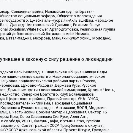
сар, Священная война, Исламская группа, Братья-
а, Общество социальных реформ, Общество возрождения
ое государство, Джабха аль-Нусра ли-Ахль аш-Шам, Народное
 Валь-Джихад, Чистопольский Джамаат, Рохнамо ба суи
nal Socialism/White Power, Артподготовка, Религиозная группа
атарский добровольческий батальон имени Номана
ка, Батал-Хаджи Белхороев, Маньяки Культ Убийц, Молодёжь
тупившее в законную силу решение о ликвидации
ардской Веси Беловодья, Славянская Община Капища Веды
ское национальное единство, Национал-социалистическое
 Национал-социалистическая рабочая партия России,
Череповца, Духовно-Родовая Держава Русь, Русское
з, Движение против нелегальной иммиграции, Кровь и Честь,
е единство, Северное Братство, Клуб Болельщиков
ода Щелковского района, Правый сектор, УНА - УНСО,
ие последователей инглиизма, Народная Социальная
 Коренного Русского народа г. Астрахани, ВОЛЯ, Меджлис
льц, В честь иконы Божией Матери Державная, Сектор 16,
рад Крю, Союз Славянских Сил Руси, Алля-Аят,
 свобода, W.H.С., Фалунь Дафа, Иртыш Ultras, Русский
вального, Совет граждан СССР Прикубанского округа г.
ФСР СССР Архангельской области, Проект Штурм, Граждане