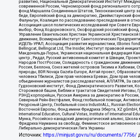
развитию, Национальный Демократический Институт Междуна
современной России, Черноморский фонд регионального сот
фонд Маршалла Соединенных Штатов, Тихоокеанский центр за
беде, Европейский фонд за демократию, Джеймстаунский фонд
Фалуньгун, Коалиция по расследованию преследования в отно
Ассоциация школ политических исследований при Совете Евр
выбор, Фонд Ходорковского, Оксфордский российский фонд, 
Управление Евангельских Христиан Украинской Христианской
движение, Всемирный Институт Саентологических Предприяти
ИДЕЛЬ-УРАЛ, Ассоциация развития журналистики, IStories fo
Bellingcat, Bellingcat Ltd, The Insider, Институт правовой ин
Макдональда-Лорье, Украинская национальная федерация Кан
центр , Риддл, Русский антивоенный комитет в Швеции, Проект
Народов ПостРоссии, Солидарность с гражданским движением 
Россия, Беллона, Союз жителей островов Тисима и Хабомаи, 
природы, BDR Novaja Gazeta-Europe, Алтай проект, Образова
человека Тбилиси, Дом прав человека Ереван, Дом прав челов
объединение журналистов расследователей, АЛЛАТРА, За своб
Гудзоновский институт, Фонд Демократического Развития, К
Сторожевой башни, Библии и трактатов Свидетелей Иеговы, Г
РЭНД корпорейшн, Русская Америка за демократию в России, 
Северный Рейн-Вестфалия, Фонд глобальной помощи, Антивоенн
Ресурсный Центр, Глобальный союз IndustriALL, Russian Electi
Восточной Европы, Фонд имени Фридриха Эберта, XZ gGmbH, М
International Education, Cultural Vistas, Institute of Intern
Мунка, Российско-канадский демократический альянс, Школа
Фридриха Науманна за свободу, Феминистское антивоенное соп
Либерально-демократическая Лига Украины
Источник:
https://minjust.gov.ru/ru/documents/7756/
д