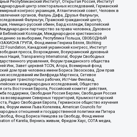
ый Республиканский Институт, Открытая Россия, Институт
ждународный центр электоральных исследований, Германский
мирный конгресс украинцев, Атлантический совет, Человек в
звлечения органов, Фалунь Дафа, Друзья Фалуньгун,
еследований Фалуньгун, Пражский гражданский центр,
цев, Немецко-русский обмен, Бард колледж, Европейский
Международное партнерство за права человека, Духовное
ый Библейский Колледж, Международное христианское
аблюдению за выборами, Республика Польша, СВОБОДНЫЙ
АХИСНА ГРУПА, Фонд имени Генриха Бёлля, Stichting
t 22 Foundation, Канадский украинский конгресс, Институт
вободная пресса, Возрождение, Всеукраинский духовный
х Наций, Transparеncy International, Форум Свободных
ударственного управления, Форум гражданского общества
ией Инк, Завет церквей TCCN, Агора, Всемирный фонд
сский дом прав человека имени Бориса Звозскова, Дом прав
ских исследований им Вилфрида Мартенса, Сетевое
едерация транспортных рабочих, ИстЧам Финланд,
ропейских и международных исследований, Общество
я сеть Восточная Европа, Российский комитет действия,
жба поддержки, Свободная Россия Берлин, Свободная Россия
оюз за возвращение Северных территорий, Крымскотатарский
 креста, Радио Свободная Европа, Германское общество изучения
 Форум имени Льва Копелева, American Councils for
международных отношений и государственной политики им Питера
Свобод, Фонд Бориса Немцова за Свободу, Фонд имени
ion of Karelia, Вернись живым, Фридом Хаус, СОТА медиа,