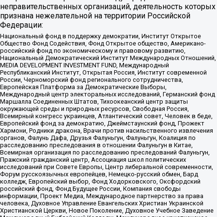
неправительственных организаций, деятельность которых
признана нежелательной на территории Российской
Федерации:
Национальный фонд в поддержку демократии, Институт Открытое
Общество Фонд Содействия, Фонд Открытое общество, Американо-
российский фонд по экономическому и правовому развитию,
Национальный Демократический Институт Международных Отношений,
MEDIA DEVELOPMENT INVESTMENT FUND, Международный
Республиканский Институт, Открытая Россия, Институт современной
России, Черноморский фонд регионального сотрудничества,
Европейская Платформа за Демократические Выборы,
Международный центр электоральных исследований, Германский фонд
Маршалла Соединенных Штатов, Тихоокеанский центр защиты
окружающей среды и природных ресурсов, Свободная Россия,
Всемирный конгресс украинцев, Атлантический совет, Человек в беде,
Европейский фонд за демократию, Джеймстаунский фонд, Прожект
Хармони, Родники дракона, Врачи против насильственного извлечения
органов, Фалунь Дафа, Друзья Фалуньгун, Фалуньгун, Коалиция по
расследованию преследования в отношении Фалуньгун в Китае,
Всемирная организация по расследованию преследований Фалуньгун,
Пражский гражданский центр, Ассоциация школ политических
исследований при Совете Европы, Центр либеральной современности,
Форум русскоязычных европейцев, Немецко-русский обмен, Бард
колледж, Европейский выбор, Фонд Ходорковского, Оксфордский
российский фонд, Фонд Будущее России, Компания свободы
информации, Проект Медиа, Международное партнерство за права
человека, Духовное Управление Евангельских Христиан Украинской
Христианской Церкви, Новое Поколение, Духовное Учебное Заведение