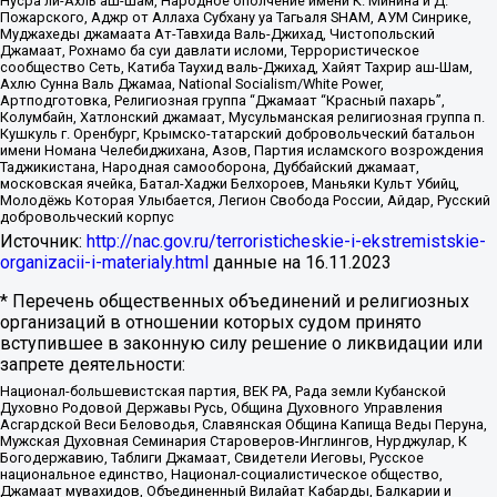
Нусра ли-Ахль аш-Шам, Народное ополчение имени К. Минина и Д.
Пожарского, Аджр от Аллаха Субхану уа Тагьаля SHAM, АУМ Синрике,
Муджахеды джамаата Ат-Тавхида Валь-Джихад, Чистопольский
Джамаат, Рохнамо ба суи давлати исломи, Террористическое
сообщество Сеть, Катиба Таухид валь-Джихад, Хайят Тахрир аш-Шам,
Ахлю Сунна Валь Джамаа, National Socialism/White Power,
Артподготовка, Религиозная группа “Джамаат “Красный пахарь”,
Колумбайн, Хатлонский джамаат, Мусульманская религиозная группа п.
Кушкуль г. Оренбург, Крымско-татарский добровольческий батальон
имени Номана Челебиджихана, Азов, Партия исламского возрождения
Таджикистана, Народная самооборона, Дуббайский джамаат,
московская ячейка, Батал-Хаджи Белхороев, Маньяки Культ Убийц,
Молодёжь Которая Улыбается, Легион Свобода России, Айдар, Русский
добровольческий корпус
Источник:
http://nac.gov.ru/terroristicheskie-i-ekstremistskie-
organizacii-i-materialy.html
данные на
16.11.2023
* Перечень общественных объединений и религиозных
организаций в отношении которых судом принято
вступившее в законную силу решение о ликвидации или
запрете деятельности:
Национал-большевистская партия, ВЕК РА, Рада земли Кубанской
Духовно Родовой Державы Русь, Община Духовного Управления
Асгардской Веси Беловодья, Славянская Община Капища Веды Перуна,
Мужская Духовная Семинария Староверов-Инглингов, Нурджулар, К
Богодержавию, Таблиги Джамаат, Свидетели Иеговы, Русское
национальное единство, Национал-социалистическое общество,
Джамаат мувахидов, Объединенный Вилайат Кабарды, Балкарии и