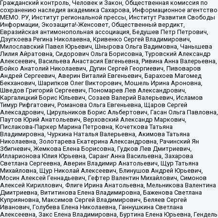
Гражданский контроль, Человек и Закон, Общественная комиссия по
сохранению наследия академика Сахарова, Информационное агентство
МЕМО. РУ, Институт региональной прессы, Институт Развития Свободы
Информации, Экозащита!-Женсовет, Общественный вердикт,
Евразийская антимонопольная ассоциация, Бедушев Петр Петрович,
Дзугкоева Регина Николаевна, Кривенко Сергей Владимирович,
Милославский Павел Юрьевич, Шнырова Ольга Вадимовна, Чанышева
Лилия Айратовна, Сидорович Ольга Борисовна, Туровский Александр
Алексеевич, Васильева Анастасия Евгеньевна, Ривина Анна Валерьевна,
Бойко Анатолий Николаевич, Дугин Сергей Георгиевич, Пивоваров
Андрей Сергеевич, Аверин Виталий Евгеньевич, Барахоев Магомед
Бекханович, Шарипков Олег Викторович, Мошель Ирина Ароновна,
Шведов Григорий Сергеевич, Пономарев Лев Александрович,
Каргалицкий Борис Юльевич, Созаев Валерий Валерьевич, Исламов
Тимур Рифгатович, Романова Ольга Евгеньевна, Щаров Сергей
Алексадрович, Цирульников Борис Альбертович, Гасан Ольга Павловна,
Паутов Юрий Анатольевич, Верховский Александр Маркович,
Пислакова-Паркер Марина Петровна, Кочеткова Татьяна
Владимировна, Чуркина Наталья Валерьевна, Акимова Татьяна
Николаевна, Золотарева Екатерина Александровна, Рачинский Ян
Збигневич, Жемкова Елена Борисовна, Гудков Лев Дмитриевич,
Илларионова Юлия Юрьевна, Саранг Анна Васильевна, Захарова
Светлана Сергеевна, Аверин Владимир Анатольевич, Щур Татьяна
Михайловна, Щур Николай Алексеевич, Блинушов Андрей Юрьевич,
Мосин Алексей Геннадьевич, Гефтер Валентин Михайлович, Симонов
Алексей Кириллович, Флиге Ирина Анатольевна, Мельникова Валентина
Дмитриевна, Вититинова Елена Владимировна, Баженова Светлана
Куприяновна, Максимов Сергей Владимирович, Беляев Сергей
Иванович, Голубева Елена Николаевна, Ганнушкина Светлана
Алексеевна, Закс Елена Владимировна, Буртина Елена Юрьевна, Гендель