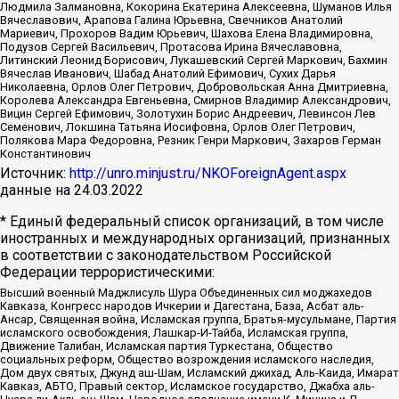
Людмила Залмановна, Кокорина Екатерина Алексеевна, Шуманов Илья
Вячеславович, Арапова Галина Юрьевна, Свечников Анатолий
Мариевич, Прохоров Вадим Юрьевич, Шахова Елена Владимировна,
Подузов Сергей Васильевич, Протасова Ирина Вячеславовна,
Литинский Леонид Борисович, Лукашевский Сергей Маркович, Бахмин
Вячеслав Иванович, Шабад Анатолий Ефимович, Сухих Дарья
Николаевна, Орлов Олег Петрович, Добровольская Анна Дмитриевна,
Королева Александра Евгеньевна, Смирнов Владимир Александрович,
Вицин Сергей Ефимович, Золотухин Борис Андреевич, Левинсон Лев
Семенович, Локшина Татьяна Иосифовна, Орлов Олег Петрович,
Полякова Мара Федоровна, Резник Генри Маркович, Захаров Герман
Константинович
Источник:
http://unro.minjust.ru/NKOForeignAgent.aspx
данные на
24.03.2022
* Единый федеральный список организаций, в том числе
иностранных и международных организаций, признанных
в соответствии с законодательством Российской
Федерации террористическими:
Высший военный Маджлисуль Шура Объединенных сил моджахедов
Кавказа, Конгресс народов Ичкерии и Дагестана, База, Асбат аль-
Ансар, Священная война, Исламская группа, Братья-мусульмане, Партия
исламского освобождения, Лашкар-И-Тайба, Исламская группа,
Движение Талибан, Исламская партия Туркестана, Общество
социальных реформ, Общество возрождения исламского наследия,
Дом двух святых, Джунд аш-Шам, Исламский джихад, Аль-Каида, Имарат
Кавказ, АБТО, Правый сектор, Исламское государство, Джабха аль-