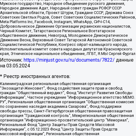
Мужское государство, Народное объединение русского движения,
Народное движение Адат, Народный совет граждан РСФСР СССР
Архангельской области, Проект Штурм, Граждане СССР, Держава Союз
Советских Светлых Родов, Совет Советских Социалистических Районов,
Meta Platforms Inc, Facebook, Instagram, WhatsApp, СИЧ-С14,
Добровольческое Движение Организации украинских националистов,
Черный Комитет, Татарстанское Региональное Всетатарское
общественное движение, Невоград, Молодежное Демократическое
Движение Весна, Верховный Совет Татарской Автономной Советской
Социалистической Республики, Конгресс ойрат-калмыцкого народа,
Исполнительный комитет совета народных депутатов Красноярского
края, Этническое национальное объединение, ЛГБТ, Я.МЫ Сергей Фургал
Источник:
https://minjust.gov.ru/ru/documents/7822/
данные
на
03.05.2024
* Реестр иностранных агентов:
Калининградская региональная общественная организация "Экозащита!-Женсовет", Фонд содействия защите прав и свобод граждан "Общественный вердикт", Фонд "Институт Развития Свободы Информации", Частное учреждение "Информационное агентство МЕМО. РУ", Региональная общественная организация "Общественная комиссия по сохранению наследия академика Сахарова", Фонд поддержки свободы прессы, Санкт-Петербургская общественная правозащитная организация "Гражданский контроль", Межрегиональная общественная организация "Информационно-просветительский центр "Мемориал", Региональный Фонд "Центр Защиты Прав Средств Массовой Информации", с 05.12.2023 Фонд "Центр Защиты Прав Средств массовой информации", Региональная общественная благотворительная организация помощи беженцам и мигрантам "Гражданское содействие", Негосударственное образовательное учреждение дополнительного профессионального образования (повышение квалификации) специалистов "АКАДЕМИЯ ПО ПРАВАМ ЧЕЛОВЕКА", Свердловская региональная общественная организация "Сутяжник", Автономная некоммерческая организация "Центр независимых социологических исследований", Союз общественных объединений "Российский исследовательский центр по правам человека", Региональное общественное учреждение научно-информационный центр "МЕМОРИАЛ", Некоммерческая организация "Фонд защиты гласности", Автономная некоммерческая организация "Институт прав человека", Городская общественная организация "Екатеринбургское общество "МЕМОРИАЛ", Городская общественная организация "Рязанское историко-просветительское и правозащитное общество "Мемориал" (Рязанский Мемориал), Челябинский региональный орган общественной самодеятельности – женское общественное объединение "Женщины Евразии", Челябинский региональный орган общественной самодеятельности "Уральская правозащитная группа", Фонд содействия защите здоровья и социальной справедливости имени Андрея Рылькова, Автономная Некоммерческая Организация "Аналитический Центр Юрия Левады", Автономная некоммерческая организация социальной поддержки населения "Проект Апрель", Региональная общественная организация помощи женщинам и детям, находящимся в кризисной ситуации "Информационно-методический центр "Анна", Фонд содействия развитию массовых коммуникаций и правовому просвещению "Так-так-Так", Фонд содействия устойчивому развитию "Серебряная тайга", Свердловский региональный общественный фонд социальных проектов "Новое время", "Idel.Реалии", Кавказ.Реалии, Крым.Реалии, Телеканал Настоящее Время, Татаро-башкирская служба Радио Свобода (Azatliq Radiosi), Радио Свободная Европа/Радио Свобода (PCE/PC), "Сибирь.Реалии", "Фактограф", Благотворительный фонд помощи осужденным и их семьям, Автономная некоммерческая организация "Институт глобализации и социальных движений", Фонд "В защиту прав заключенных", Частное учреждение "Центр поддержки и содействия развитию средств массовой информации", Пензенский региональный общественный благотворительный фонд "Гражданский союз", "Север.Реалии", Некоммерческая организация Фонд "Правовая инициатива", Общество с ограниченной ответственностью "Радио Свободная Европа/Радио Свобода", Чешское информационное агентство "MEDIUM-ORIENT", Красноярская региональная общественная организация "Мы против СПИДа", Камалягин Денис Николаевич, Маркелов Сергей Евгеньевич, Пономарев Лев Александрович, Савицкая Людмила Алексеевна, Автономная некоммерческая организация "Центр по работе с проблемой насилия "НАСИЛИЮ.НЕТ", Межрегиональный профессиональный союз работников здравоохранения "Альянс врачей", Юридическое лицо, зарегистрированное в Латвийской Республике, SIA "Medusa Project" (регистрационный номер 40103797863, дата регистрации 10.06.2014), Некоммерческая организация "Фонд по борьбе с коррупцией", Автономная некоммерческая организация "Институт права и публичной политики", Баданин Роман Сергеевич, Гликин Максим Александрович, Железнова Мария Михайловна, Лукьянова Юлия Сергеевна, Маетная Елизавета Витальевна, Маняхин Петр Борисович, Чуракова Ольга Владимировна, Ярош Юлия Петровна, Юридическое лицо "The Insider SIA", зарегистрированное в Риге, Латвийская Республика (дата регистрации 26.06.2015), являющееся администратором доменного имени интернет-издания "The Insider SIA", https://theins.ru, Постернак Алексей Евгеньевич, Рубин Михаил Аркадьевич, Анин Роман Александрович, Юридическое лицо Istories fonds, зарегистрированное в Латвийской Республике (регистрационный номер 50008295751, дата регистрации 24.02.2020), Великовский Дмитрий Александрович, Долинина Ирина Николаевна, Мароховская Алеся Алексеевна, Шлейнов Роман Юрьевич, Шмагун Олеся Валентиновна, Общество с ограниченной ответственностью "Альтаир 2021", Общество с ограниченной ответственностью "Вега 2021", Общество с ограниченной ответственностью "Главный редактор 2021", Общество с ограниченной ответственностью "Ромашки монолит", Важенков Артем Валерьевич, Ивановская областная общественная организация "Центр гендерных исследований", Гурман Юрий Альбертович, Медиапроект "ОВД-Инфо", Егоров Владимир Владимирович, Жилинский Владимир Александрович, Общество с ограниченной ответственностью "ЗП", Иванова София Юрьевна, Карезина Инна Павловна, Кильтау Екатерина Викторовна, Петров Алексей Викторович, Пискунов Сергей Евгеньевич, Смирнов Сергей Сергеевич, Тихонов Михаил Сергеевич, Общество с ограниченной ответственностью "ЖУРНАЛИСТ-ИНОСТРАННЫЙ АГЕНТ", Арапова Галина Юрьевна, Вольтская Татьяна Анатольевна, Американская компания "Mason G.E.S. Anonymous Foundation" (США), являющаяся владельцем интернет-издания https://mnews.world/, Компания "Stichting Bellingcat", зарегистрированная в Нидерландах (дата регистрации 11.07.2018), Захаров Андрей Вячеславович, Клепиковская Екатерина Дмитриевна, Общество с ограниченной ответственностью "МЕМО", Перл Роман Александрович, Симонов Евгений Алексеевич, Соловьева Елена Анатольевна, Сотников Даниил Владимирович, Сурначева Елизавета Дмитриевна, Автономная некоммерческая организация по защите прав человека и информированию населения "Якутия – Наше Мнение", Общество с ограниченной ответственностью "Москоу диджитал медиа", с 26.01.2023 Общество с ограниченной ответственностью "Чайка Белые сады", Ветошкина Валерия Валерьевна, Заговора Максим Александрович, Межрегиональное общественное движение "Российская ЛГБТ - сеть", Оленичев Максим Владимирович, Павлов Иван Юрьевич, Скворцова Елена Сергеевна, Общество с ограниченной ответственностью "Как бы инагент", Кочетков Игорь Викторович, Общество с ограниченной ответственностью "Честные выборы", Еланчик Олег Александрович, Общество с ограниченной ответственностью "Нобелевский призыв", Гималова Регина Эмилевна, Григорьев Андрей Валерьевич, Григорьева Алина Александровна, Ассоциация по содействию защите прав призывников, альтернативнослужащих и военнослужащих "Правозащитная группа "Гражданин.Армия.Право", Хисамова Регина Фаритовна, Автономная некоммерческая организация по реализации социально-правовых программ "Лилит", Дальневосточное общественное движение "Маяк", Санкт-Петербургская ЛГБТ-инициативная группа "Выход", Инициативная группа ЛГБТ+ "Реверс", Алексеев Андрей Викторович, Бекбулатова Таисия Львовна, Беляев Иван Михайлович, Владыкина Елена Сергеевна, Гельман Марат Александрович, Никульшина Вероника Юрьевна, Толоконникова Надежда Андреевна, Шендерович Виктор Анатольевич, Общество с ограниченной ответственностью "Данное сообщение", Общество с ограниченной ответственностью Издательский дом "Новая глава", Айнбиндер Александра Александровна, Московский комьюнити-центр для ЛГБТ+инициатив, Благотворительный фонд развития филантропии, Deutsche Welle (Германия, Kurt-Schumacher-Strasse 3, 53113 Bonn), Борзунова Мария Михайловна, Воробьев Виктор Викторович, Голубева Анна Львовна, Константинова Алла Михайловна, Малкова Ирина Владимировна, Мурадов Мурад Абдулгалимович, Осетинская Елизавета Николаевна, Понасенков Евгений Николаевич, Ганапольский Матвей Юрьевич, Киселев Евгений Алексеевич, Борухович Ирина Григорьевна, Дремин Иван Тимофеевич, Дубровский Дмитрий Викторович, Красноярская региональная общественная организация поддержки и развития альтернативных образовательных технологий и межкультурных коммуникаций "ИНТЕРРА", Маяковская Екатерина Алексеевна, Фейгин Марк Захарович, Филимонов Андрей Викторович, Дзугкоева Регина Николаевна, Доброхотов Роман Александрович, Дудь Юрий Александрович, Елкин Сергей Владимирович, Кругликов Кирилл Игоревич, Сабунаева Мария Леонидовна, Семенов Алексей Владимирович, Шаинян Карен Багратович, Шульман Екатерина Михайловна, Асафьев Артур Валерьевич, Вахштайн Виктор Семенович, Венедиктов Алексей Алексеевич, Лушникова Екатерина Евгеньевна, Волков Леонид Михайлович, Невзоров Александр Глебович, Пархоменко Сергей Борисович, Сироткин Ярослав Николаевич, Кара-Мурза Владимир Владимирович, Баранова Наталья Владимировна, Гозман Леонид Яковлевич, Кагарлицкий Борис Юльевич, Климарев Михаил Валерьевич, Милов Владимир Станиславович, Автономная некоммерческая организация Краснодарский центр современного искусства "Типография", Моргенштерн Алишер Тагирович, Соболь Любовь Эдуардовна, Общество с ограниченной ответственностью "ЛИЗА НОРМ", Каспаров Гарри Кимович, Ходорковский Михаил Борисович, Общество с ограниченной ответственностью "Апрельские тезисы", Данилович Ирина Брониславовна, Кашин Олег Владимирович, Петров Николай Владимирович, Пивоваров Алексей Владимирович, Соколов Михаил Владимирович, Цветкова Юлия Владимировна, Чичваркин Евгений Александрович, Комитет против пыток/Команда против пыток, Общество с ограниченной ответственностью "Первый научный", Общество с ограниченной ответственностью "Вертолет и ко", Белоцерковская Вероника Борисовна, Кац Максим Евгеньевич, Лазарева Татьяна Юрьевна, Шаведдинов Руслан Табризович, Яшин Илья Валерьевич, Общество с ограниченной ответственностью "Иноагент ААВ", Алешковский Дмитрий Петрович, Альбац Евгения Марковна, Быков Дмитрий Львович, Галямина Юлия Евгеньевна, Лойко Сергей Леонидович, Мартынов Кирилл Константинович, Медведев Сергей Александрович, Крашенинников Федор Геннадиевич, Гордеева Катерина Вл