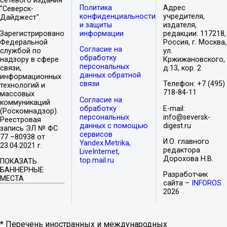
сетевого издания
Политика
Адрес
"Северск-
конфиденциальности
учредителя,
Дайджест".
и защиты
издателя,
Зарегистрировано
информации
редакции: 117218,
Федеральной
Россия, г. Москва,
Согласие на
службой по
ул.
обработку
надзору в сфере
Кржижановского,
персональных
связи,
д.13, кор. 2
данных обратной
информационных
связи
Телефон: +7 (495)
технологий и
718-84-11
массовых
Согласие на
коммуникаций
обработку
E-mail:
(Роскомнадзор).
персональных
info@seversk-
Реестровая
данных с помощью
digest.ru
запись ЭЛ № ФС
сервисов
77 –80938 от
И.О. главного
Yandex.Metrika,
23.04.2021 г.
редактора
LiveInternet,
Дорохова Н.В.
top.mail.ru
ПОКАЗАТЬ
БАННЕРНЫЕ
Разработчик
МЕСТА
сайта –
INFOROS
2026
* Перечень иностранных и международных