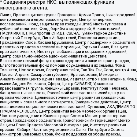
* Сведения реестра НКО, выполняющих функции
иностранного агента:
Лилит, Правозащитная группа Гражданин.Армия.Право, Нижегородский
центр немецкой и европейской культуры, Центр гендерных
исследований, Фонд защиты прав граждан Штаб, Институт права и
публичной политики, Фонд борьбы с коррупцией, Альянс врачей,
НАСИЛИЮ.НЕТ, Мы против СПИДа, СВЕЧА, Гуманитарное действие,
Открытый Петербург, Лига Избирателей, Правовая инициатива,
Гражданский Союз, Хасдей Ерушалаим, Центр поддержки и содействия
развитию средств массовой информации, Горячая Линия, В защиту
прав заключенных, Институт глобализации и социальных движений,
Центр социально-информационных инициатив Действие,
Благотворительный фонд охраны здоровья и защиты прав граждан,
Благотворительный фонд помощи осужденным и их семьям, Фонд
Тольятти, Новое время, Серебряная тайга, Так-Так-Так, Сова, центр Анна,
Проект Апрель, Самарская губерния, Эра здоровья, Мемориал,
Аналитический Центр Юрия Левады, Издательство Парк Гагарина, Фонд
имени Андрея Рылькова, Сфера, Центр СИБАЛЬТ, Уральская
правозащитная группа, Женщины Евразии, Институт прав человека,
Фонд защиты гласности, Российский исследовательский центр по
правам человека, Дальневосточный центр развития гражданских
инициатив и социального партнерства, Гражданское действие, Центр
независимых социологических исследований, Сутяжник, АКАДЕМИЯ ПО
ПРАВАМ ЧЕЛОВЕКА, Центр развития некоммерческих организаций,
Частное учреждение в Калининграде Совета Министров северных
стран, Гражданское содействие, Трансперенси Интернешнл-Р, Центр
Защиты Прав Средств Массовой Информации, Институт развития
прессы - Сибирь, Частное учреждение в Санкт-Петербурге Совета
Министров Северных Стран, Фонд поддержки свободы прессы,