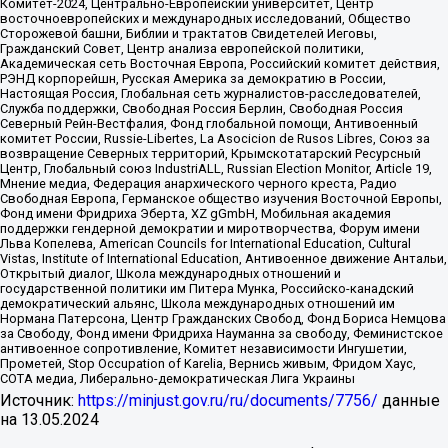
Комитет-2024, Центрально-Европейский университет, Центр
восточноевропейских и международных исследований, Общество
Сторожевой башни, Библии и трактатов Свидетелей Иеговы,
Гражданский Совет, Центр анализа европейской политики,
Академическая сеть Восточная Европа, Российский комитет действия,
РЭНД корпорейшн, Русская Америка за демократию в России,
Настоящая Россия, Глобальная сеть журналистов-расследователей,
Служба поддержки, Свободная Россия Берлин, Свободная Россия
Северный Рейн-Вестфалия, Фонд глобальной помощи, Антивоенный
комитет России, Russie-Libertes, La Asocicion de Rusos Libres, Союз за
возвращение Северных территорий, Крымскотатарский Ресурсный
Центр, Глобальный союз IndustriALL, Russian Election Monitor, Article 19,
Мнение медиа, Федерация анархического черного креста, Радио
Свободная Европа, Германское общество изучения Восточной Европы,
Фонд имени Фридриха Эберта, XZ gGmbH, Мобильная академия
поддержки гендерной демократии и миротворчества, Форум имени
Льва Копелева, American Councils for International Education, Cultural
Vistas, Institute of International Education, Антивоенное движение Антальи,
Открытый диалог, Школа международных отношений и
государственной политики им Питера Мунка, Российско-канадский
демократический альянс, Школа международных отношений им
Нормана Патерсона, Центр Гражданских Свобод, Фонд Бориса Немцова
за Свободу, Фонд имени Фридриха Науманна за свободу, Феминистское
антивоенное сопротивление, Комитет независимости Ингушетии,
Прометей, Stop Occupation of Karelia, Вернись живым, Фридом Хаус,
СОТА медиа, Либерально-демократическая Лига Украины
Источник:
https://minjust.gov.ru/ru/documents/7756/
данные
на
13.05.2024