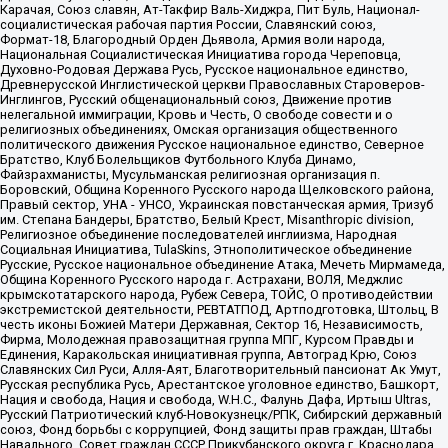
Карачая, Союз славян, Ат-Такфир Валь-Хиджра, Пит Буль, Национал-
социалистическая рабочая партия России, Славянский союз,
Формат-18, Благородный Орден Дьявола, Армия воли народа,
Национальная Социалистическая Инициатива города Череповца,
Духовно-Родовая Держава Русь, Русское национальное единство,
Древнерусской Инглистической церкви Православных Староверов-
Инглингов, Русский общенациональный союз, Движение против
нелегальной иммиграции, Кровь и Честь, О свободе совести и о
религиозных объединениях, Омская организация общественного
политического движения Русское национальное единство, Северное
Братство, Клуб Болельщиков Футбольного Клуба Динамо,
Файзрахманисты, Мусульманская религиозная организация п.
Боровский, Община Коренного Русского народа Щелковского района,
Правый сектор, УНА - УНСО, Украинская повстанческая армия, Тризуб
им. Степана Бандеры, Братство, Белый Крест, Misanthropic division,
Религиозное объединение последователей инглиизма, Народная
Социальная Инициатива, TulaSkins, Этнополитическое объединение
Русские, Русское национальное объединение Атака, Мечеть Мирмамеда,
Община Коренного Русского народа г. Астрахани, ВОЛЯ, Меджлис
крымскотатарского народа, Рубеж Севера, ТОЙС, О противодействии
экстремистской деятельности, РЕВТАТПОД, Артподготовка, Штольц, В
честь иконы Божией Матери Державная, Сектор 16, Независимость,
Фирма, Молодежная правозащитная группа МПГ, Курсом Правды и
Единения, Каракольская инициативная группа, Автоград Крю, Союз
Славянских Сил Руси, Алля-Аят, Благотворительный пансионат Ак Умут,
Русская республика Русь, Арестантское уголовное единство, Башкорт,
Нация и свобода, Нация и свобода, W.H.С., Фалунь Дафа, Иртыш Ultras,
Русский Патриотический клуб-Новокузнецк/РПК, Сибирский державный
союз, Фонд борьбы с коррупцией, Фонд защиты прав граждан, Штабы
Навального, Совет граждан СССР Прикубанского округа г. Краснодара,