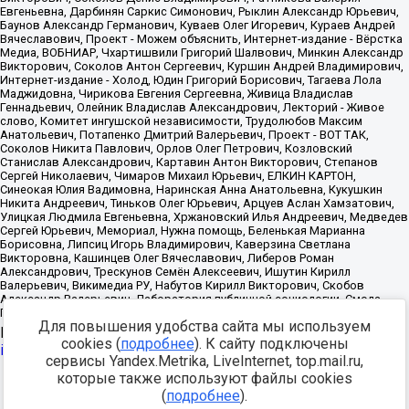
Для повышения удобства сайта мы используем
Источник:
https://minjust.gov.ru/uploaded/files/reestr-
cookies (
подробнее
). К сайту подключены
inostrannyih-agentov-22-03-2024.pdf
данные на
22.03.2024
сервисы Yandex.Metrika, LiveInternet, top.mail.ru,
которые также используют файлы cookies
Разработка -
(
подробнее
).