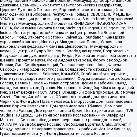
Международный Библейский Колледж, Международное христианское
движение, Всемирный Институт Саентологических Предприятий,
Церковь Духовной Технологии, Европейская сеть организаций по
наблюдению за выборами, Республика Польша, СВОБОДНЫЙ ИДЕЛЬ-
УРАЛ, Ассоциация развития журналистики, IStories fonds, Королевский
Институт Международных Отношений, КРИМСЬКА ПРАВОЗАХИСНА
ГРУПА, Фонд имени Генриха Бёлля, Stichting Bellingcat, Bellingcat Ltd, The
Insider, Институт правовой инициативы Центральной и Восточной
Европы, Фонд Открытой Эстонии, Calvert 22 Foundation, Канадский
украинский конгресс, Институт Макдональда-Лорье, Украинская
национальная федерация Канады, Декабристы, Международный
научный центр им Вудро Вильсона, Свободная пресса, Возрождение,
Всеукраинский духовный центр , Риддл, Русский антивоенный комитет в
Швеции, Проект Медуза, Фонд Андрея Сахарова, Форум свободной
России, Лига Свободных Наций, Transparеncy International, Форум
Свободных Народов ПостРоссии, Солидарность с гражданским
движением в России – Solidarus, КрымSOS, Свободный университет,
Институт государственного управления, Форум гражданского общества
Россия, Беллона, Союз жителей островов Тисима и Хабомаи, Съезд
народных депутатов, Гринпис Интернешнл, Фонд борьбы с коррупцией
Инк, Завет церквей TCCN, Агора, Всемирный фонд природы, BDR Novaja
Gazeta-Europe, Алтай проект, Образовательный дом прав человека
Чернигов, Фонд Дом Прав Человека, Белорусский дом прав человека
имени Бориса Звозскова, Дом прав человека Тбилиси, Дом прав
человека Ереван, Дом прав человека Крым, Центр дикого лосося, TVR
Studios, ТВ Дождь, Центр европейских исследований им Вилфрида
Мартенса, Сетевое объединение журналистов расследователей,
АЛЛАТРА, За свободную Россию, Свободная Бурятия, Uralic, UnKremlin,
Международная федерация транспортных рабочих, ИстЧам Финланд,
Гудзоновский институт, Фонд Демократического Развития,