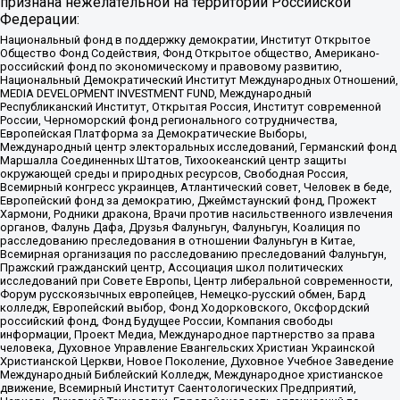
признана нежелательной на территории Российской
Федерации:
Национальный фонд в поддержку демократии, Институт Открытое
Общество Фонд Содействия, Фонд Открытое общество, Американо-
российский фонд по экономическому и правовому развитию,
Национальный Демократический Институт Международных Отношений,
MEDIA DEVELOPMENT INVESTMENT FUND, Международный
Республиканский Институт, Открытая Россия, Институт современной
России, Черноморский фонд регионального сотрудничества,
Европейская Платформа за Демократические Выборы,
Международный центр электоральных исследований, Германский фонд
Маршалла Соединенных Штатов, Тихоокеанский центр защиты
окружающей среды и природных ресурсов, Свободная Россия,
Всемирный конгресс украинцев, Атлантический совет, Человек в беде,
Европейский фонд за демократию, Джеймстаунский фонд, Прожект
Хармони, Родники дракона, Врачи против насильственного извлечения
органов, Фалунь Дафа, Друзья Фалуньгун, Фалуньгун, Коалиция по
расследованию преследования в отношении Фалуньгун в Китае,
Всемирная организация по расследованию преследований Фалуньгун,
Пражский гражданский центр, Ассоциация школ политических
исследований при Совете Европы, Центр либеральной современности,
Форум русскоязычных европейцев, Немецко-русский обмен, Бард
колледж, Европейский выбор, Фонд Ходорковского, Оксфордский
российский фонд, Фонд Будущее России, Компания свободы
информации, Проект Медиа, Международное партнерство за права
человека, Духовное Управление Евангельских Христиан Украинской
Христианской Церкви, Новое Поколение, Духовное Учебное Заведение
Международный Библейский Колледж, Международное христианское
движение, Всемирный Институт Саентологических Предприятий,