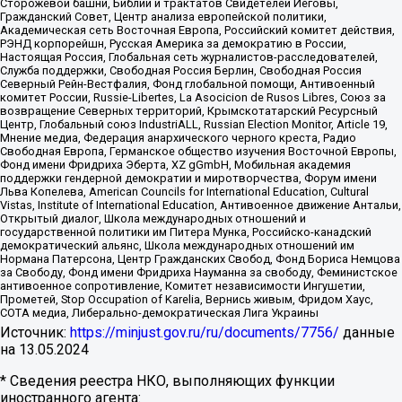
Сторожевой башни, Библии и трактатов Свидетелей Иеговы,
Гражданский Совет, Центр анализа европейской политики,
Академическая сеть Восточная Европа, Российский комитет действия,
РЭНД корпорейшн, Русская Америка за демократию в России,
Настоящая Россия, Глобальная сеть журналистов-расследователей,
Служба поддержки, Свободная Россия Берлин, Свободная Россия
Северный Рейн-Вестфалия, Фонд глобальной помощи, Антивоенный
комитет России, Russie-Libertes, La Asocicion de Rusos Libres, Союз за
возвращение Северных территорий, Крымскотатарский Ресурсный
Центр, Глобальный союз IndustriALL, Russian Election Monitor, Article 19,
Мнение медиа, Федерация анархического черного креста, Радио
Свободная Европа, Германское общество изучения Восточной Европы,
Фонд имени Фридриха Эберта, XZ gGmbH, Мобильная академия
поддержки гендерной демократии и миротворчества, Форум имени
Льва Копелева, American Councils for International Education, Cultural
Vistas, Institute of International Education, Антивоенное движение Антальи,
Открытый диалог, Школа международных отношений и
государственной политики им Питера Мунка, Российско-канадский
демократический альянс, Школа международных отношений им
Нормана Патерсона, Центр Гражданских Свобод, Фонд Бориса Немцова
за Свободу, Фонд имени Фридриха Науманна за свободу, Феминистское
антивоенное сопротивление, Комитет независимости Ингушетии,
Прометей, Stop Occupation of Karelia, Вернись живым, Фридом Хаус,
СОТА медиа, Либерально-демократическая Лига Украины
Источник:
https://minjust.gov.ru/ru/documents/7756/
данные
на
13.05.2024
* Сведения реестра НКО, выполняющих функции
иностранного агента: