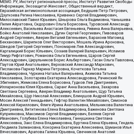
МЕМО. РУ, Институт региональной прессы, Институт Развития Свободы
Информации, Экозащита!-Женсовет, Общественный вердикт,
Евразийская антимонопольная ассоциация, Бедушев Петр Петрович,
Дзугкоева Регина Николаевна, Кривенко Сергей Владимирович,
Милославский Павел Юрьевич, Шнырова Ольга Вадимовна, Чанышева
Лилия Айратовна, Сидорович Ольга Борисовна, Туровский Александр
Алексеевич, Васильева Анастасия Евгеньевна, Ривина Анна Валерьевна,
Бойко Анатолий Николаевич, Дугин Сергей Георгиевич, Пивоваров
Андрей Сергеевич, Аверин Виталий Евгеньевич, Барахоев Магомед
Бекханович, Шарипков Олег Викторович, Мошель Ирина Ароновна,
Шведов Григорий Сергеевич, Пономарев Лев Александрович,
Каргалицкий Борис Юльевич, Созаев Валерий Валерьевич, Исламов
Тимур Рифгатович, Романова Ольга Евгеньевна, Щаров Сергей
Алексадрович, Цирульников Борис Альбертович, Гасан Ольга Павловна,
Паутов Юрий Анатольевич, Верховский Александр Маркович,
Пислакова-Паркер Марина Петровна, Кочеткова Татьяна
Владимировна, Чуркина Наталья Валерьевна, Акимова Татьяна
Николаевна, Золотарева Екатерина Александровна, Рачинский Ян
Збигневич, Жемкова Елена Борисовна, Гудков Лев Дмитриевич,
Илларионова Юлия Юрьевна, Саранг Анна Васильевна, Захарова
Светлана Сергеевна, Аверин Владимир Анатольевич, Щур Татьяна
Михайловна, Щур Николай Алексеевич, Блинушов Андрей Юрьевич,
Мосин Алексей Геннадьевич, Гефтер Валентин Михайлович, Симонов
Алексей Кириллович, Флиге Ирина Анатольевна, Мельникова Валентина
Дмитриевна, Вититинова Елена Владимировна, Баженова Светлана
Куприяновна, Максимов Сергей Владимирович, Беляев Сергей
Иванович, Голубева Елена Николаевна, Ганнушкина Светлана
Алексеевна, Закс Елена Владимировна, Буртина Елена Юрьевна, Гендель
Людмила Залмановна, Кокорина Екатерина Алексеевна, Шуманов Илья
Вячеславович, Арапова Галина Юрьевна, Свечников Анатолий