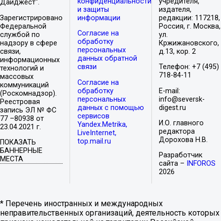
конфиденциальности
учредителя,
Дайджест".
и защиты
издателя,
Зарегистрировано
информации
редакции: 117218,
Федеральной
Россия, г. Москва,
Согласие на
службой по
ул.
обработку
надзору в сфере
Кржижановского,
персональных
связи,
д.13, кор. 2
данных обратной
информационных
связи
Телефон: +7 (495)
технологий и
718-84-11
массовых
Согласие на
коммуникаций
обработку
E-mail:
(Роскомнадзор).
персональных
info@seversk-
Реестровая
данных с помощью
digest.ru
запись ЭЛ № ФС
сервисов
77 –80938 от
И.О. главного
Yandex.Metrika,
23.04.2021 г.
редактора
LiveInternet,
Дорохова Н.В.
top.mail.ru
ПОКАЗАТЬ
БАННЕРНЫЕ
Разработчик
МЕСТА
сайта –
INFOROS
2026
* Перечень иностранных и международных
неправительственных организаций, деятельность которых