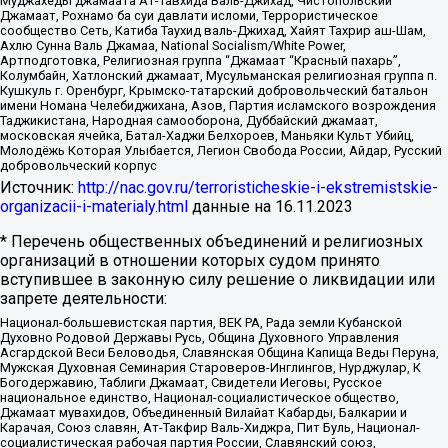
Муджахеды джамаата Ат-Тавхида Валь-Джихад, Чистопольский
Джамаат, Рохнамо ба суи давлати исломи, Террористическое
сообщество Сеть, Катиба Таухид валь-Джихад, Хайят Тахрир аш-Шам,
Ахлю Сунна Валь Джамаа, National Socialism/White Power,
Артподготовка, Религиозная группа “Джамаат “Красный пахарь”,
Колумбайн, Хатлонский джамаат, Мусульманская религиозная группа п.
Кушкуль г. Оренбург, Крымско-татарский добровольческий батальон
имени Номана Челебиджихана, Азов, Партия исламского возрождения
Таджикистана, Народная самооборона, Дуббайский джамаат,
московская ячейка, Батал-Хаджи Белхороев, Маньяки Культ Убийц,
Молодёжь Которая Улыбается, Легион Свобода России, Айдар, Русский
добровольческий корпус
Источник:
http://nac.gov.ru/terroristicheskie-i-ekstremistskie-
organizacii-i-materialy.html
данные на
16.11.2023
* Перечень общественных объединений и религиозных
организаций в отношении которых судом принято
вступившее в законную силу решение о ликвидации или
запрете деятельности:
Национал-большевистская партия, ВЕК РА, Рада земли Кубанской
Духовно Родовой Державы Русь, Община Духовного Управления
Асгардской Веси Беловодья, Славянская Община Капища Веды Перуна,
Мужская Духовная Семинария Староверов-Инглингов, Нурджулар, К
Богодержавию, Таблиги Джамаат, Свидетели Иеговы, Русское
национальное единство, Национал-социалистическое общество,
Джамаат мувахидов, Объединенный Вилайат Кабарды, Балкарии и
Карачая, Союз славян, Ат-Такфир Валь-Хиджра, Пит Буль, Национал-
социалистическая рабочая партия России, Славянский союз,