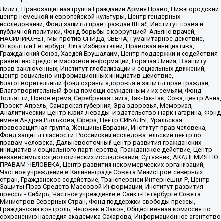
Лилит, Правозащитная группа Гражданин.Армия.Право, Нижегородский
центр немецкой и европейской культуры, Центр гендерных
исследований, Фонд защиты прав граждан Штаб, Институт права и
публичной политики, Фонд борьбы с коррупцией, Альянс врачей,
НАСИЛИЮ.НЕТ, Мы против СПИДа, СВЕЧА, Гуманитарное действие,
Открытый Петербург, Лига Избирателей, Правовая инициатива,
Гражданский Союз, Хасдей Ерушалаим, Центр поддержки и содействия
развитию средств массовой информации, Горячая Линия, В защиту
прав заключенных, Институт глобализации и социальных движений,
Центр социально-информационных инициатив Действие,
Благотворительный фонд охраны здоровья и защиты прав граждан,
Благотворительный фонд помощи осужденным и их семьям, Фонд
Тольятти, Новое время, Серебряная тайга, Так-Так-Так, Сова, центр Анна,
Проект Апрель, Самарская губерния, Эра здоровья, Мемориал,
Аналитический Центр Юрия Левады, Издательство Парк Гагарина, Фонд
имени Андрея Рылькова, Сфера, Центр СИБАЛЬТ, Уральская
правозащитная группа, Женщины Евразии, Институт прав человека,
Фонд защиты гласности, Российский исследовательский центр по
правам человека, Дальневосточный центр развития гражданских
инициатив и социального партнерства, Гражданское действие, Центр
независимых социологических исследований, Сутяжник, АКАДЕМИЯ ПО
ПРАВАМ ЧЕЛОВЕКА, Центр развития некоммерческих организаций,
Частное учреждение в Калининграде Совета Министров северных
стран, Гражданское содействие, Трансперенси Интернешнл-Р, Центр
Защиты Прав Средств Массовой Информации, Институт развития
прессы - Сибирь, Частное учреждение в Санкт-Петербурге Совета
Министров Северных Стран, Фонд поддержки свободы прессы,
Гражданский контроль, Человек и Закон, Общественная комиссия по
сохранению наследия академика Сахарова, Информационное агентство