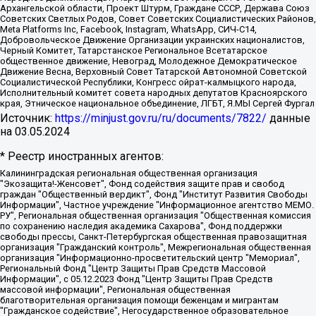
Архангельской области, Проект Штурм, Граждане СССР, Держава Союз
Советских Светлых Родов, Совет Советских Социалистических Районов,
Meta Platforms Inc, Facebook, Instagram, WhatsApp, СИЧ-С14,
Добровольческое Движение Организации украинских националистов,
Черный Комитет, Татарстанское Региональное Всетатарское
общественное движение, Невоград, Молодежное Демократическое
Движение Весна, Верховный Совет Татарской Автономной Советской
Социалистической Республики, Конгресс ойрат-калмыцкого народа,
Исполнительный комитет совета народных депутатов Красноярского
края, Этническое национальное объединение, ЛГБТ, Я.МЫ Сергей Фургал
Источник:
https://minjust.gov.ru/ru/documents/7822/
данные
на
03.05.2024
* Реестр иностранных агентов:
Калининградская региональная общественная организация "Экозащита!-Женсовет", Фонд содействия защите прав и свобод граждан "Общественный вердикт", Фонд "Институт Развития Свободы Информации", Частное учреждение "Информационное агентство МЕМО. РУ", Региональная общественная организация "Общественная комиссия по сохранению наследия академика Сахарова", Фонд поддержки свободы прессы, Санкт-Петербургская общественная правозащитная организация "Гражданский контроль", Межрегиональная общественная организация "Информационно-просветительский центр "Мемориал", Региональный Фонд "Центр Защиты Прав Средств Массовой Информации", с 05.12.2023 Фонд "Центр Защиты Прав Средств массовой информации", Региональная общественная благотворительная организация помощи беженцам и мигрантам "Гражданское содействие", Негосударственное образовательное учреждение дополнительного профессионального образования (повышение квалификации) специалистов "АКАДЕМИЯ ПО ПРАВАМ ЧЕЛОВЕКА", Свердловская региональная общественная организация "Сутяжник", Автономная некоммерческая организация "Центр независимых социологических исследований", Союз общественных объединений "Российский исследовательский центр по правам человека", Региональное общественное учреждение научно-информационный центр "МЕМОРИАЛ", Некоммерческая организация "Фонд защиты гласности", Автономная некоммерческая организация "Институт прав человека", Городская общественная организация "Екатеринбургское общество "МЕМОРИАЛ", Городская общественная организация "Рязанское историко-просветительское и правозащитное общество "Мемориал" (Рязанский Мемориал), Челябинский региональный орган общественной самодеятельности – женское общественное объединение "Женщины Евразии", Челябинский региональный орган общественной самодеятельности "Уральская правозащитная группа", Фонд содействия защите здоровья и социальной справедливости имени Андрея Рылькова, Автономная Некоммерческая Организация "Аналитический Центр Юрия Левады", Автономная некоммерческая организация социальной поддержки населения "Проект Апрель", Региональная общественная организация помощи женщинам и детям, находящимся в кризисной ситуации "Информационно-методический центр "Анна", Фонд содействия развитию массовых коммуникаций и правовому просвещению "Так-так-Так", Фонд содействия устойчивому развитию "Серебряная тайга", Свердловский региональный общественный фонд социальных проектов "Новое время", "Idel.Реалии", Кавказ.Реалии, Крым.Реалии, Телеканал Настоящее Время, Татаро-башкирская служба Радио Свобода (Azatliq Radiosi), Радио Свободная Европа/Радио Свобода (PCE/PC), "Сибирь.Реалии", "Фактограф", Благотворительный фонд помощи осужденным и их семьям, Автономная некоммерческая организация "Институт глобализации и социальных движений", Фонд "В защиту прав заключенных", Частное учреждение "Центр поддержки и содействия развитию средств массовой информации", Пензенский региональный общественный благотворительный фонд "Гражданский союз", "Север.Реалии", Некоммерческая организация Фонд "Правовая инициатива", Общество с ограниченной ответственностью "Радио Свободная Европа/Радио Свобода", Чешское информационное агентство "MEDIUM-ORIENT", Красноярская региональная общественная организация "Мы против СПИДа", Камалягин Денис Николаевич, Маркелов Сергей Евгеньевич, Пономарев Лев Александрович, Савицкая Людмила Алексеевна, Автономная некоммерческая организация "Центр по работе с проблемой насилия "НАСИЛИЮ.НЕТ", Межрегиональный профессиональный союз работников здравоохранения "Альянс врачей", Юридическое лицо, зарегистрированное в Латвийской Республике, SIA "Medusa Project" (регистрационный номер 40103797863, дата регистрации 10.06.2014), Некоммерческая организация "Фонд по борьбе с коррупцией", Автономная некоммерческая организация "Институт права и публичной политики", Баданин Роман Сергеевич, Гликин Максим Александрович, Железнова Мария Михайловна, Лукьянова Юлия Сергеевна, Маетная Елизавета Витальевна, Маняхин Петр Борисович, Чуракова Ольга Владимировна, Ярош Юлия Петровна, Юридическое лицо "The Insider SIA", зарегистрированное в Риге, Латвийская Республика (дата регистрации 26.06.2015), являющееся администратором доменного имени интернет-издания "The Insider SIA", https://theins.ru, Постернак Алексей Евгеньевич, Рубин Михаил Аркадьевич, Анин Роман Александрович, Юридическое лицо Istories fonds, зарегистрированное в Латвийской Республике (регистрационный номер 50008295751, дата регистрации 24.02.2020), Великовский Дмитрий Александрович, Долинина Ирина Николаевна, Мароховская Алеся Алексеевна, Шлейнов Роман Юрьевич, Шмагун Олеся Валентиновна, Общество с ограниченной ответственностью "Альтаир 2021", Общество с ограниченной ответственностью "Вега 2021", Общество с ограниченной ответственностью "Главный редактор 2021", Общество с ограниченной ответственностью "Ромашки монолит", Важенков Артем Валерьевич, Ивановская областная общественная организация "Центр гендерных исследований", Гурман Юрий Альбертович, Медиапроект "ОВД-Инфо", Егоров Владимир Владимирович, Жилинский Владимир Александрович, Общество с ограниченной ответственностью "ЗП", Иванова София Юрьевна, Карезина Инна Павловна, Кильтау Екатерина Викторовна, Петров Алексей Викторович, Пискунов Сергей Евгеньевич, Смирнов Сергей Сергеевич, Тихонов Михаил Сергеевич, Общество с ограниченной ответственностью "ЖУРНАЛИСТ-ИНОСТРАННЫЙ АГЕНТ", Арапова Галина Юрьевна, Вольтская Татьяна Анатольевна, Американская компания "Mason G.E.S. Anonymous Foundation" (США), являющаяся владельцем интернет-издания https://mnews.world/, Компания "Stichting Bellingcat", зарегистрированная в Нидерландах (дата регистрации 11.07.2018), Захаров Андрей Вячеславович, Клепиковская Екатерина Дмитриевна, Общество с ограниченной ответственностью "МЕМО", Перл Роман Александрович, Симонов Евгений Алексеевич, Соловьева Елена Анатольевна, Сотников Даниил Владимирович, Сурначева Елизавета Дмитриевна, Автономная некоммерческая организация по защите прав человека и информированию населения "Якутия – Наше Мнение", Общество с ограниченной ответственностью "Москоу диджитал медиа", с 26.01.2023 Общество с ограниченной ответственностью "Чайка Белые сады", Ветошкина Валерия Валерьевна, Заговора Максим Александрович, Межрегиональное общественное движение "Российская ЛГБТ - сеть", Оленичев Максим Владимирович, Павлов Иван Юрьевич, Скворцова Елена Сергеевна, Общество с ограниченной ответственностью "Как бы инагент", Кочетков Игорь Викторович, Общество с ограниченной ответственностью "Честные выборы", Еланчик Олег Александрович, Общество с ограниченной ответственностью "Нобелевский призыв", Гималова Регина Эмилевна, Григорьев Андрей Валерьевич, Григорьева Алина Александровна, Ассоциация по содействию защите прав призывников, альтернативнослужащих и военнослужащих "Правозащитная группа "Гражданин.Армия.Право", Хисамова Регина Фаритовна, Автономная некоммерческая организация по реализации социально-правовых программ "Лилит", Дальневосточное общественное движение "Маяк", Санкт-Петербургская ЛГБТ-инициативная группа "Выход", Инициативная группа ЛГБТ+ "Реверс", Алексеев Андрей Викторович, Бекбулатова Таисия Львовна, Беляев Иван Михайлович, Владыкина Елена Сергеевна, Гельман Марат Александрович, Никульшина Вероника Юрьевна, Толоконникова Надежда Андреевна, Шендерович Виктор Анатольевич, Общество с ограниченной ответственностью "Данное сообщение", Общество с ограниченной ответственностью Издательский дом "Новая глава", Айнбиндер Александра Александровна, Московский комьюнити-центр для ЛГБТ+инициатив, Благотворительный фонд развития филантропии, Deutsche Welle (Германия, Kurt-Schumacher-Strasse 3, 53113 Bonn), Борзунова Мария Михайловна, Воробьев Виктор Викторович, Голубева Анна Львовна, Константинова Алла Михайловна, Малкова Ирина Владимировна, Мурадов Мурад Абдулгалимович, Осетинская Елизавета Николаевна, Понасенков Евгений Николаевич, Ганапольский Матвей Юрьевич, Киселев Евгений Алексеевич, Борухович Ирина Григорьевна, Дремин Иван Тимофеевич, Дубровский Дмитрий Викторович, Красноярская региональная общественная организация поддержки и развития альтернативных образовательных технологий и межкультурных коммуникаций "ИНТЕРРА", Маяковская Екатерина Алексеевна, Фейгин Марк Захарович, Филимонов Андрей Викторович, Дзугкоева Регина Николаевна, Доброхотов Роман Александрович, Дудь Юрий Александрович, Елкин Сергей Владимирович, Кругликов Кирилл Игоревич, Сабунаева Мария Леонидовна, Семенов Алексей Владимирович, Шаинян Карен Багратович, Шульман Екатерина Михайловна, Асафьев Артур Валерьевич, Вахштайн Виктор Семенович, Венедиктов Алексей Алексеевич, Лушникова Екатерина Евгеньевна, Волков Леонид Михайлович, Невзоров Александр Глебович, Пархоменко Сергей Борисович, Сироткин Ярослав Николаевич, Кара-Мурза Владимир Владимирович, Баранова Наталья Владимировна, Гозман Леонид Яковлевич, Кагарлицкий Борис Юльевич, Климарев Михаил Валерьевич, Милов Владимир Станиславович, Автономная некоммерческая организация Краснодарский центр современного искусства "Типография", Моргенштерн Алишер Тагирович, Соболь Любовь Эдуардовна, Общество с ограниченной ответственностью "ЛИЗА НОРМ", Каспаров Гарри Кимович, Ходорковский Михаил Борисович, Общество с ограниченной ответственностью "Апрельские тезисы", Данилович Ирина Брониславовна, Кашин Олег Владимирович, Петров Николай Владимирович, Пивоваров Алексей Владимирович, Соколов Михаил Владимирович, Цветкова Юлия Владимировна, Чичваркин Евгений Александрович, Комитет против пыток/Команда против пыток, Общество с ограниченной ответственностью "Первый научный", Общество с ограниченной ответственностью "Вертолет и ко", Белоцерковская Вероника Борисовна, Кац Максим Евгеньевич, Лазарева Татьяна Юрьевна, Шаведдинов Руслан Табризович, Яшин Илья Валерьевич, Общество с ограниченной ответственностью "Иноагент ААВ", Алешковский Дмитрий Петрович, Альбац Евгения Марковна, Быков Дмитрий Львович, Галямина Юлия Евгеньевна, Лойко Сергей Леонидович, Мартынов Кирилл Константинович, Медведев Сергей Александрович, Крашенинников Федор Геннадиевич, Гордеева Катерина Вл