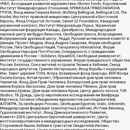
УРАЛ, Ассоциация развития журналистики, IStories fonds, Королевский
Институт Международных Отношений, КРИМСЬКА ПРАВОЗАХИСНА
ГРУПА, Фонд имени Генриха Бёлля, Stichting Bellingcat, Bellingcat Ltd, The
Insider, Институт правовой инициативы Центральной и Восточной
Европы, Фонд Открытой Эстонии, Calvert 22 Foundation, Канадский
украинский конгресс, Институт Макдональда-Лорье, Украинская
национальная федерация Канады, Декабристы, Международный
научный центр им Вудро Вильсона, Свободная пресса, Возрождение,
Всеукраинский духовный центр , Риддл, Русский антивоенный комитет в
Швеции, Проект Медуза, Фонд Андрея Сахарова, Форум свободной
России, Лига Свободных Наций, Transparеncy International, Форум
Свободных Народов ПостРоссии, Солидарность с гражданским
движением в России – Solidarus, КрымSOS, Свободный университет,
Институт государственного управления, Форум гражданского общества
Россия, Беллона, Союз жителей островов Тисима и Хабомаи, Съезд
народных депутатов, Гринпис Интернешнл, Фонд борьбы с коррупцией
Инк, Завет церквей TCCN, Агора, Всемирный фонд природы, BDR Novaja
Gazeta-Europe, Алтай проект, Образовательный дом прав человека
Чернигов, Фонд Дом Прав Человека, Белорусский дом прав человека
имени Бориса Звозскова, Дом прав человека Тбилиси, Дом прав
человека Ереван, Дом прав человека Крым, Центр дикого лосося, TVR
Studios, ТВ Дождь, Центр европейских исследований им Вилфрида
Мартенса, Сетевое объединение журналистов расследователей,
АЛЛАТРА, За свободную Россию, Свободная Бурятия, Uralic, UnKremlin,
Международная федерация транспортных рабочих, ИстЧам Финланд,
Гудзоновский институт, Фонд Демократического Развития,
Комитет-2024, Центрально-Европейский университет, Центр
восточноевропейских и международных исследований, Общество
Сторожевой башни, Библии и трактатов Свидетелей Иеговы,
Гражданский Совет, Центр анализа европейской политики,