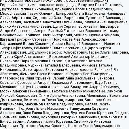
Информации, Экозащита!-Женсовет, Общественный вердикт,
Евразийская антимонопольная ассоциация, Бедушев Петр Петрович,
Дзугкоева Регина Николаевна, Кривенко Сергей Владимирович,
Милославский Павел Юрьевич, Шнырова Ольга Вадимовна, Чанышева
Лилия Айратовна, Сидорович Ольга Борисовна, Туровский Александр
Алексеевич, Васильева Анастасия Евгеньевна, Ривина Анна Валерьевна,
Бойко Анатолий Николаевич, Дугин Сергей Георгиевич, Пивоваров
Андрей Сергеевич, Аверин Виталий Евгеньевич, Барахоев Магомед
Бекханович, Шарипков Олег Викторович, Мошель Ирина Ароновна,
Шведов Григорий Сергеевич, Пономарев Лев Александрович,
Каргалицкий Борис Юльевич, Созаев Валерий Валерьевич, Исламов
Тимур Рифгатович, Романова Ольга Евгеньевна, Щаров Сергей
Алексадрович, Цирульников Борис Альбертович, Гасан Ольга Павловна,
Паутов Юрий Анатольевич, Верховский Александр Маркович,
Пислакова-Паркер Марина Петровна, Кочеткова Татьяна
Владимировна, Чуркина Наталья Валерьевна, Акимова Татьяна
Николаевна, Золотарева Екатерина Александровна, Рачинский Ян
Збигневич, Жемкова Елена Борисовна, Гудков Лев Дмитриевич,
Илларионова Юлия Юрьевна, Саранг Анна Васильевна, Захарова
Светлана Сергеевна, Аверин Владимир Анатольевич, Щур Татьяна
Михайловна, Щур Николай Алексеевич, Блинушов Андрей Юрьевич,
Мосин Алексей Геннадьевич, Гефтер Валентин Михайлович, Симонов
Алексей Кириллович, Флиге Ирина Анатольевна, Мельникова Валентина
Дмитриевна, Вититинова Елена Владимировна, Баженова Светлана
Куприяновна, Максимов Сергей Владимирович, Беляев Сергей
Иванович, Голубева Елена Николаевна, Ганнушкина Светлана
Алексеевна, Закс Елена Владимировна, Буртина Елена Юрьевна, Гендель
Людмила Залмановна, Кокорина Екатерина Алексеевна, Шуманов Илья
Вячеславович, Арапова Галина Юрьевна, Свечников Анатолий
Мариевич, Прохоров Вадим Юрьевич, Шахова Елена Владимировна,