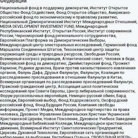
Федерации:
Национальный фонд в поддержку демократии, Институт Открытое
Общество Фонд Содействия, Фонд Открытое общество, Американо-
российский фонд по экономическому и правовому развитию,
Национальный Демократический Институт Международных Отношений,
MEDIA DEVELOPMENT INVESTMENT FUND, Международный
Республиканский Институт, Открытая Россия, Институт современной
России, Черноморский фонд регионального сотрудничества,
Европейская Платформа за Демократические Выборы,
Международный центр электоральных исследований, Германский фонд
Маршалла Соединенных Штатов, Тихоокеанский центр защиты
окружающей среды и природных ресурсов, Свободная Россия,
Всемирный конгресс украинцев, Атлантический совет, Человек в беде,
Европейский фонд за демократию, Джеймстаунский фонд, Прожект
Хармони, Родники дракона, Врачи против насильственного извлечения
органов, Фалунь Дафа, Друзья Фалуньгун, Фалуньгун, Коалиция по
расследованию преследования в отношении Фалуньгун в Китае,
Всемирная организация по расследованию преследований Фалуньгун,
Пражский гражданский центр, Ассоциация школ политических
исследований при Совете Европы, Центр либеральной современности,
Форум русскоязычных европейцев, Немецко-русский обмен, Бард
колледж, Европейский выбор, Фонд Ходорковского, Оксфордский
российский фонд, Фонд Будущее России, Компания свободы
информации, Проект Медиа, Международное партнерство за права
человека, Духовное Управление Евангельских Христиан Украинской
Христианской Церкви, Новое Поколение, Духовное Учебное Заведение
Международный Библейский Колледж, Международное христианское
движение, Всемирный Институт Саентологических Предприятий,
Церковь Духовной Технологии, Европейская сеть организаций по
наблюдению за выборами, Республика Польша, СВОБОДНЫЙ ИДЕЛЬ-