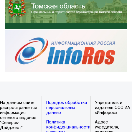
На данном сайте
Порядок обработки
Учредитель и
распространяется
персональных
издатель ООО ИА
информация
данных
«Инфорос».
сетевого издания
Политика
Адрес
"Северск-
конфиденциальности
учредителя,
Дайджест".