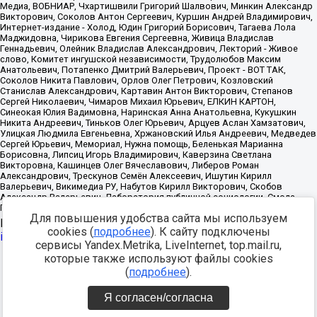
Для повышения удобства сайта мы используем
Источник:
https://minjust.gov.ru/uploaded/files/reestr-
cookies (
подробнее
). К сайту подключены
inostrannyih-agentov-22-03-2024.pdf
данные на
22.03.2024
сервисы Yandex.Metrika, LiveInternet, top.mail.ru,
которые также используют файлы cookies
Разработка -
(
подробнее
).
Я согласен/согласна