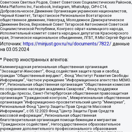
Советских Светлых Родов, Совет Советских Социалистических Районов,
Meta Platforms Inc, Facebook, Instagram, WhatsApp, СИЧ-С14,
Добровольческое Движение Организации украинских националистов,
Черный Комитет, Татарстанское Региональное Всетатарское
общественное движение, Невоград, Молодежное Демократическое
Движение Весна, Верховный Совет Татарской Автономной Советской
Социалистической Республики, Конгресс ойрат-калмыцкого народа,
Исполнительный комитет совета народных депутатов Красноярского
края, Этническое национальное объединение, ЛГБТ, Я.МЫ Сергей Фургал
Источник:
https://minjust.gov.ru/ru/documents/7822/
данные
на
03.05.2024
* Реестр иностранных агентов:
Калининградская региональная общественная организация "Экозащита!-Женсовет", Фонд содействия защите прав и свобод граждан "Общественный вердикт", Фонд "Институт Развития Свободы Информации", Частное учреждение "Информационное агентство МЕМО. РУ", Региональная общественная организация "Общественная комиссия по сохранению наследия академика Сахарова", Фонд поддержки свободы прессы, Санкт-Петербургская общественная правозащитная организация "Гражданский контроль", Межрегиональная общественная организация "Информационно-просветительский центр "Мемориал", Региональный Фонд "Центр Защиты Прав Средств Массовой Информации", с 05.12.2023 Фонд "Центр Защиты Прав Средств массовой информации", Региональная общественная благотворительная организация помощи беженцам и мигрантам "Гражданское содействие", Негосударственное образовательное учреждение дополнительного профессионального образования (повышение квалификации) специалистов "АКАДЕМИЯ ПО ПРАВАМ ЧЕЛОВЕКА", Свердловская региональная общественная организация "Сутяжник", Автономная некоммерческая организация "Центр независимых социологических исследований", Союз общественных объединений "Российский исследовательский центр по правам человека", Региональное общественное учреждение научно-информационный центр "МЕМОРИАЛ", Некоммерческая организация "Фонд защиты гласности", Автономная некоммерческая организация "Институт прав человека", Городская общественная организация "Екатеринбургское общество "МЕМОРИАЛ", Городская общественная организация "Рязанское историко-просветительское и правозащитное общество "Мемориал" (Рязанский Мемориал), Челябинский региональный орган общественной самодеятельности – женское общественное объединение "Женщины Евразии", Челябинский региональный орган общественной самодеятельности "Уральская правозащитная группа", Фонд содействия защите здоровья и социальной справедливости имени Андрея Рылькова, Автономная Некоммерческая Организация "Аналитический Центр Юрия Левады", Автономная некоммерческая организация социальной поддержки населения "Проект Апрель", Региональная общественная организация помощи женщинам и детям, находящимся в кризисной ситуации "Информационно-методический центр "Анна", Фонд содействия развитию массовых коммуникаций и правовому просвещению "Так-так-Так", Фонд содействия устойчивому развитию "Серебряная тайга", Свердловский региональный общественный фонд социальных проектов "Новое время", "Idel.Реалии", Кавказ.Реалии, Крым.Реалии, Телеканал Настоящее Время, Татаро-башкирская служба Радио Свобода (Azatliq Radiosi), Радио Свободная Европа/Радио Свобода (PCE/PC), "Сибирь.Реалии", "Фактограф", Благотворительный фонд помощи осужденным и их семьям, Автономная некоммерческая организация "Институт глобализации и социальных движений", Фонд "В защиту прав заключенных", Частное учреждение "Центр поддержки и содействия развитию средств массовой информации", Пензенский региональный общественный благотворительный фонд "Гражданский союз", "Север.Реалии", Некоммерческая организация Фонд "Правовая инициатива", Общество с ограниченной ответственностью "Радио Свободная Европа/Радио Свобода", Чешское информационное агентство "MEDIUM-ORIENT", Красноярская региональная общественная организация "Мы против СПИДа", Камалягин Денис Николаевич, Маркелов Сергей Евгеньевич, Пономарев Лев Александрович, Савицкая Людмила Алексеевна, Автономная некоммерческая организация "Центр по работе с проблемой насилия "НАСИЛИЮ.НЕТ", Межрегиональный профессиональный союз работников здравоохранения "Альянс врачей", Юридическое лицо, зарегистрированное в Латвийской Республике, SIA "Medusa Project" (регистрационный номер 40103797863, дата регистрации 10.06.2014), Некоммерческая организация "Фонд по борьбе с коррупцией", Автономная некоммерческая организация "Институт права и публичной политики", Баданин Роман Сергеевич, Гликин Максим Александрович, Железнова Мария Михайловна, Лукьянова Юлия Сергеевна, Маетная Елизавета Витальевна, Маняхин Петр Борисович, Чуракова Ольга Владимировна, Ярош Юлия Петровна, Юридическое лицо "The Insider SIA", зарегистрированное в Риге, Латвийская Республика (дата регистрации 26.06.2015), являющееся администратором доменного имени интернет-издания "The Insider SIA", https://theins.ru, Постернак Алексей Евгеньевич, Рубин Михаил Аркадьевич, Анин Роман Александрович, Юридическое лицо Istories fonds, зарегистрированное в Латвийской Республике (регистрационный номер 50008295751, дата регистрации 24.02.2020), Великовский Дмитрий Александрович, Долинина Ирина Николаевна, Мароховская Алеся Алексеевна, Шлейнов Роман Юрьевич, Шмагун Олеся Валентиновна, Общество с ограниченной ответственностью "Альтаир 2021", Общество с ограниченной ответственностью "Вега 2021", Общество с ограниченной ответственностью "Главный редактор 2021", Общество с ограниченной ответственностью "Ромашки монолит", Важенков Артем Валерьевич, Ивановская областная общественная организация "Центр гендерных исследований", Гурман Юрий Альбертович, Медиапроект "ОВД-Инфо", Егоров Владимир Владимирович, Жилинский Владимир Александрович, Общество с ограниченной ответственностью "ЗП", Иванова София Юрьевна, Карезина Инна Павловна, Кильтау Екатерина Викторовна, Петров Алексей Викторович, Пискунов Сергей Евгеньевич, Смирнов Сергей Сергеевич, Тихонов Михаил Сергеевич, Общество с ограниченной ответственностью "ЖУРНАЛИСТ-ИНОСТРАННЫЙ АГЕНТ", Арапова Галина Юрьевна, Вольтская Татьяна Анатольевна, Американская компания "Mason G.E.S. Anonymous Foundation" (США), являющаяся владельцем интернет-издания https://mnews.world/, Компания "Stichting Bellingcat", зарегистрированная в Нидерландах (дата регистрации 11.07.2018), Захаров Андрей Вячеславович, Клепиковская Екатерина Дмитриевна, Общество с ограниченной ответственностью "МЕМО", Перл Роман Александрович, Симонов Евгений Алексеевич, Соловьева Елена Анатольевна, Сотников Даниил Владимирович, Сурначева Елизавета Дмитриевна, Автономная некоммерческая организация по защите прав человека и информированию населения "Якутия – Наше Мнение", Общество с ограниченной ответственностью "Москоу диджитал медиа", с 26.01.2023 Общество с ограниченной ответственностью "Чайка Белые сады", Ветошкина Валерия Валерьевна, Заговора Максим Александрович, Межрегиональное общественное движение "Российская ЛГБТ - сеть", Оленичев Максим Владимирович, Павлов Иван Юрьевич, Скворцова Елена Сергеевна, Общество с ограниченной ответственностью "Как бы инагент", Кочетков Игорь Викторович, Общество с ограниченной ответственностью "Честные выборы", Еланчик Олег Александрович, Общество с ограниченной ответственностью "Нобелевский призыв", Гималова Регина Эмилевна, Григорьев Андрей Валерьевич, Григорьева Алина Александровна, Ассоциация по содействию защите прав призывников, альтернативнослужащих и военнослужащих "Правозащитная группа "Гражданин.Армия.Право", Хисамова Регина Фаритовна, Автономная некоммерческая организация по реализации социально-правовых программ "Лилит", Дальневосточное общественное движение "Маяк", Санкт-Петербургская ЛГБТ-инициативная группа "Выход", Инициативная группа ЛГБТ+ "Реверс", Алексеев Андрей Викторович, Бекбулатова Таисия Львовна, Беляев Иван Михайлович, Владыкина Елена Сергеевна, Гельман Марат Александрович, Никульшина Вероника Юрьевна, Толоконникова Надежда Андреевна, Шендерович Виктор Анатольевич, Общество с ограниченной ответственностью "Данное сообщение", Общество с ограниченной ответственностью Издательский дом "Новая глава", Айнбиндер Александра Александровна, Московский комьюнити-центр для ЛГБТ+инициатив, Благотворительный фонд развития филантропии, Deutsche Welle (Германия, Kurt-Schumacher-Strasse 3, 53113 Bonn), Борзунова Мария Михайловна, Воробьев Виктор Викторович, Голубева Анна Львовна, Константинова Алла Михайловна, Малкова Ирина Владимировна, Мурадов Мурад Абдулгалимович, Осетинская Елизавета Николаевна, Понасенков Евгений Николаевич, Ганапольский Матвей Юрьевич, Киселев Евгений Алексеевич, Борухович Ирина Григорьевна, Дремин Иван Тимофеевич, Дубровский Дмитрий Викторович, Красноярская региональная общественная организация поддержки и развития альтернативных образовательных технологий и межкультурных коммуникаций "ИНТЕРРА", Маяковская Екатерина Алексеевна, Фейгин Марк Захарович, Филимонов Андрей Викторович, Дзугкоева Регина Николаевна, Доброхотов Роман Александрович, Дудь Юрий Александрович, Елкин Сергей Владимирович, Кругликов Кирилл Игоревич, Сабунаева Мария Леонидовна, Семенов Алексей Владимирович, Шаинян Карен Багратович, Шульман Екатерина Михайловна, Асафьев Артур Валерьевич, Вахштайн Виктор Семенович, Венедиктов Алексей Алексеевич, Лушникова Екатерина Евгеньевна, Волков Леонид Михайлович, Невзоров Александр Глебович, Пархоменко Сергей Борисович, Сироткин Ярослав Николаевич, Кара-Мурза Владимир Владимирович, Баранова Наталья Владимировна, Гозман Леонид Яковлевич, Кагарлицкий Борис Юльевич, Климарев Михаил Валерьевич, Милов Владимир Станиславович, Автономная некоммерческая организация Краснодарский центр современного искусства "Типография", Моргенштерн Алишер Тагирович, Соболь Любовь Эдуардовна, Общество с ограниченной ответственностью "ЛИЗА НОРМ", Каспаров Гарри Кимович, Ходорковский Михаил Борисович, Общество с ограниченной ответственностью "Апрельские тезисы", Данилович Ирина Брониславовна, Кашин Олег Владимирович, Петров Николай Владимирович, Пивоваров Алексей Владимирович, Соколов Михаил Владимирович, Цветкова Юлия Владимировна, Чичваркин Евгений Александрович, Комитет против пыток/Команда против пыток, Общество с ограниченной ответственностью "Первый научный", Общество с ограниченной ответственностью "Вертолет и ко", Белоцерковская Вероника Борисовна, Кац Максим Евгеньевич, Лазарева Татьяна Юрьевна, Шаведдинов Руслан Табризович, Яшин Илья Валерьевич, Общество с ограниченной ответственностью "Иноагент ААВ", Алешковский Дмитрий Петрович, Альбац Евгения Марковна, Быков Дмитрий Львович, Галямина Юлия Евгеньевна, Лойко Сергей Леонидович, Мартынов Кирилл Константинович, Медведев Сергей Александрович, Крашенинников Федор Геннадиевич, Гордеева Катерина Вл