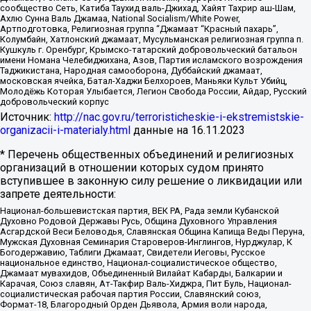
сообщество Сеть, Катиба Таухид валь-Джихад, Хайят Тахрир аш-Шам,
Ахлю Сунна Валь Джамаа, National Socialism/White Power,
Артподготовка, Религиозная группа “Джамаат “Красный пахарь”,
Колумбайн, Хатлонский джамаат, Мусульманская религиозная группа п.
Кушкуль г. Оренбург, Крымско-татарский добровольческий батальон
имени Номана Челебиджихана, Азов, Партия исламского возрождения
Таджикистана, Народная самооборона, Дуббайский джамаат,
московская ячейка, Батал-Хаджи Белхороев, Маньяки Культ Убийц,
Молодёжь Которая Улыбается, Легион Свобода России, Айдар, Русский
добровольческий корпус
Источник:
http://nac.gov.ru/terroristicheskie-i-ekstremistskie-
organizacii-i-materialy.html
данные на
16.11.2023
* Перечень общественных объединений и религиозных
организаций в отношении которых судом принято
вступившее в законную силу решение о ликвидации или
запрете деятельности:
Национал-большевистская партия, ВЕК РА, Рада земли Кубанской
Духовно Родовой Державы Русь, Община Духовного Управления
Асгардской Веси Беловодья, Славянская Община Капища Веды Перуна,
Мужская Духовная Семинария Староверов-Инглингов, Нурджулар, К
Богодержавию, Таблиги Джамаат, Свидетели Иеговы, Русское
национальное единство, Национал-социалистическое общество,
Джамаат мувахидов, Объединенный Вилайат Кабарды, Балкарии и
Карачая, Союз славян, Ат-Такфир Валь-Хиджра, Пит Буль, Национал-
социалистическая рабочая партия России, Славянский союз,
Формат-18, Благородный Орден Дьявола, Армия воли народа,