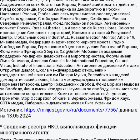
Академическая сеть Восточная Европа, Российский комитет действия,
РЭНД корпорейшн, Русская Америка за демократию в России,
Настоящая Россия, Глобальная сеть журналистов-расследователей,
Служба поддержки, Свободная Россия Берлин, Свободная Россия
Северный Рейн-Вестфалия, Фонд глобальной помощи, Антивоенный
комитет России, Russie-Libertes, La Asocicion de Rusos Libres, Союз за
возвращение Северных территорий, Крымскотатарский Ресурсный
Центр, Глобальный союз IndustriALL, Russian Election Monitor, Article 19,
Мнение медиа, Федерация анархического черного креста, Радио
Свободная Европа, Германское общество изучения Восточной Европы,
Фонд имени Фридриха Эберта, XZ gGmbH, Мобильная академия
поддержки гендерной демократии и миротворчества, Форум имени
Льва Копелева, American Councils for International Education, Cultural
Vistas, Institute of International Education, Антивоенное движение Антальи,
Открытый диалог, Школа международных отношений и
государственной политики им Питера Мунка, Российско-канадский
демократический альянс, Школа международных отношений им
Нормана Патерсона, Центр Гражданских Свобод, Фонд Бориса Немцова
за Свободу, Фонд имени Фридриха Науманна за свободу, Феминистское
антивоенное сопротивление, Комитет независимости Ингушетии,
Прометей, Stop Occupation of Karelia, Вернись живым, Фридом Хаус,
СОТА медиа, Либерально-демократическая Лига Украины
Источник:
https://minjust.gov.ru/ru/documents/7756/
данные
на
13.05.2024
* Сведения реестра НКО, выполняющих функции
иностранного агента:
Лилит, Правозащитная группа Гражданин.Армия.Право, Нижегородский