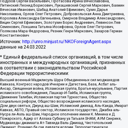
Подузов Сергей Васильевич, Протасова Ирина Вячеславовна,
Литинский Леонид Борисович, Лукашевский Сергей Маркович, Бахмин
Вячеслав Иванович, Шабад Анатолий Ефимович, Сухих Дарья
Николаевна, Орлов Олег Петрович, Добровольская Анна Дмитриевна,
Королева Александра Евгеньевна, Смирнов Владимир Александрович,
Вицин Сергей Ефимович, Золотухин Борис Андреевич, Левинсон Лев
Семенович, Локшина Татьяна Иосифовна, Орлов Олег Петрович,
Полякова Мара Федоровна, Резник Генри Маркович, Захаров Герман
Константинович
Источник:
http://unro.minjust.ru/NKOForeignAgent.aspx
данные на
24.03.2022
* Единый федеральный список организаций, в том числе
иностранных и международных организаций, признанных
в соответствии с законодательством Российской
Федерации террористическими:
Высший военный Маджлисуль Шура Объединенных сил моджахедов
Кавказа, Конгресс народов Ичкерии и Дагестана, База, Асбат аль-
Ансар, Священная война, Исламская группа, Братья-мусульмане, Партия
исламского освобождения, Лашкар-И-Тайба, Исламская группа,
Движение Талибан, Исламская партия Туркестана, Общество
социальных реформ, Общество возрождения исламского наследия,
Дом двух святых, Джунд аш-Шам, Исламский джихад, Аль-Каида, Имарат
Кавказ, АБТО, Правый сектор, Исламское государство, Джабха аль-
Нусра ли-Ахль аш-Шам, Народное ополчение имени К. Минина и Д.
Пожарского, Аджр от Аллаха Субхану уа Тагьаля SHAM, АУМ Синрике,
Муджахеды джамаата Ат-Тавхида Валь-Джихад, Чистопольский
Джамаат, Рохнамо ба суи давлати исломи, Террористическое