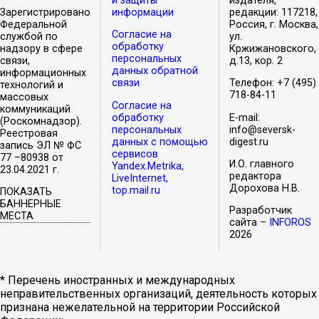
и защиты
издателя,
Зарегистрировано
информации
редакции: 117218,
Федеральной
Россия, г. Москва,
Согласие на
службой по
ул.
обработку
надзору в сфере
Кржижановского,
персональных
связи,
д.13, кор. 2
данных обратной
информационных
связи
Телефон: +7 (495)
технологий и
718-84-11
массовых
Согласие на
коммуникаций
обработку
E-mail:
(Роскомнадзор).
персональных
info@seversk-
Реестровая
данных с помощью
digest.ru
запись ЭЛ № ФС
сервисов
77 –80938 от
И.О. главного
Yandex.Metrika,
23.04.2021 г.
редактора
LiveInternet,
Дорохова Н.В.
top.mail.ru
ПОКАЗАТЬ
БАННЕРНЫЕ
Разработчик
МЕСТА
сайта –
INFOROS
2026
* Перечень иностранных и международных
неправительственных организаций, деятельность которых
признана нежелательной на территории Российской