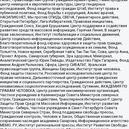
центр немецкой и европейской культуры, Центр гендерных
исследований, Фонд защиты прав граждан Штаб, Институт права и
публичной политики, Фонд борьбы с коррупцией, Альянс врачей,
НАСИЛИЮ.НЕТ, Мы против СПИДа, СВЕЧА, Гуманитарное действие,
Открытый Петербург, Лига Избирателей, Правовая инициатива,
Гражданский Союз, Хасдей Ерушалаим, Центр поддержки и содействия
развитию средств массовой информации, Горячая Линия, В защиту
прав заключенных, Институт глобализации и социальных движений,
Центр социально-информационных инициатив Действие,
Благотворительный фонд охраны здоровья и защиты прав граждан,
Благотворительный фонд помощи осужденным и их семьям, Фонд
Тольятти, Новое время, Серебряная тайга, Так-Так-Так, Сова, центр Анна,
Проект Апрель, Самарская губерния, Эра здоровья, Мемориал,
Аналитический Центр Юрия Левады, Издательство Парк Гагарина, Фонд
имени Андрея Рылькова, Сфера, Центр СИБАЛЬТ, Уральская
правозащитная группа, Женщины Евразии, Институт прав человека,
Фонд защиты гласности, Российский исследовательский центр по
правам человека, Дальневосточный центр развития гражданских
инициатив и социального партнерства, Гражданское действие, Центр
независимых социологических исследований, Сутяжник, АКАДЕМИЯ ПО
ПРАВАМ ЧЕЛОВЕКА, Центр развития некоммерческих организаций,
Частное учреждение в Калининграде Совета Министров северных
стран, Гражданское содействие, Трансперенси Интернешнл-Р, Центр
Защиты Прав Средств Массовой Информации, Институт развития
прессы - Сибирь, Частное учреждение в Санкт-Петербурге Совета
Министров Северных Стран, Фонд поддержки свободы прессы,
Гражданский контроль, Человек и Закон, Общественная комиссия по
сохранению наследия академика Сахарова, Информационное агентство
МЕМО. РУ, Институт региональной прессы, Институт Развития Свободы