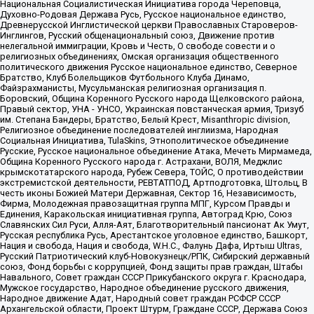
Национальная Социалистическая Инициатива города Череповца,
Духовно-Родовая Держава Русь, Русское национальное единство,
Древнерусской Инглистической церкви Православных Староверов-
Инглингов, Русский общенациональный союз, Движение против
нелегальной иммиграции, Кровь и Честь, О свободе совести и о
религиозных объединениях, Омская организация общественного
политического движения Русское национальное единство, Северное
Братство, Клуб Болельщиков Футбольного Клуба Динамо,
Файзрахманисты, Мусульманская религиозная организация п.
Боровский, Община Коренного Русского народа Щелковского района,
Правый сектор, УНА - УНСО, Украинская повстанческая армия, Тризуб
им. Степана Бандеры, Братство, Белый Крест, Misanthropic division,
Религиозное объединение последователей инглиизма, Народная
Социальная Инициатива, TulaSkins, Этнополитическое объединение
Русские, Русское национальное объединение Атака, Мечеть Мирмамеда,
Община Коренного Русского народа г. Астрахани, ВОЛЯ, Меджлис
крымскотатарского народа, Рубеж Севера, ТОЙС, О противодействии
экстремистской деятельности, РЕВТАТПОД, Артподготовка, Штольц, В
честь иконы Божией Матери Державная, Сектор 16, Независимость,
Фирма, Молодежная правозащитная группа МПГ, Курсом Правды и
Единения, Каракольская инициативная группа, Автоград Крю, Союз
Славянских Сил Руси, Алля-Аят, Благотворительный пансионат Ак Умут,
Русская республика Русь, Арестантское уголовное единство, Башкорт,
Нация и свобода, Нация и свобода, W.H.С., Фалунь Дафа, Иртыш Ultras,
Русский Патриотический клуб-Новокузнецк/РПК, Сибирский державный
союз, Фонд борьбы с коррупцией, Фонд защиты прав граждан, Штабы
Навального, Совет граждан СССР Прикубанского округа г. Краснодара,
Мужское государство, Народное объединение русского движения,
Народное движение Адат, Народный совет граждан РСФСР СССР
Архангельской области, Проект Штурм, Граждане СССР, Держава Союз