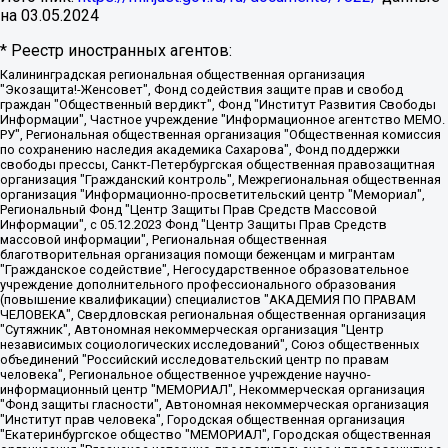
на
03.05.2024
* Реестр иностранных агентов:
Калининградская региональная общественная организация "Экозащита!-Женсовет", Фонд содействия защите прав и свобод граждан "Общественный вердикт", Фонд "Институт Развития Свободы Информации", Частное учреждение "Информационное агентство МЕМО. РУ", Региональная общественная организация "Общественная комиссия по сохранению наследия академика Сахарова", Фонд поддержки свободы прессы, Санкт-Петербургская общественная правозащитная организация "Гражданский контроль", Межрегиональная общественная организация "Информационно-просветительский центр "Мемориал", Региональный Фонд "Центр Защиты Прав Средств Массовой Информации", с 05.12.2023 Фонд "Центр Защиты Прав Средств массовой информации", Региональная общественная благотворительная организация помощи беженцам и мигрантам "Гражданское содействие", Негосударственное образовательное учреждение дополнительного профессионального образования (повышение квалификации) специалистов "АКАДЕМИЯ ПО ПРАВАМ ЧЕЛОВЕКА", Свердловская региональная общественная организация "Сутяжник", Автономная некоммерческая организация "Центр независимых социологических исследований", Союз общественных объединений "Российский исследовательский центр по правам человека", Региональное общественное учреждение научно-информационный центр "МЕМОРИАЛ", Некоммерческая организация "Фонд защиты гласности", Автономная некоммерческая организация "Институт прав человека", Городская общественная организация "Екатеринбургское общество "МЕМОРИАЛ", Городская общественная организация "Рязанское историко-просветительское и правозащитное общество "Мемориал" (Рязанский Мемориал), Челябинский региональный орган общественной самодеятельности – женское общественное объединение "Женщины Евразии", Челябинский региональный орган общественной самодеятельности "Уральская правозащитная группа", Фонд содействия защите здоровья и социальной справедливости имени Андрея Рылькова, Автономная Некоммерческая Организация "Аналитический Центр Юрия Левады", Автономная некоммерческая организация социальной поддержки населения "Проект Апрель", Региональная общественная организация помощи женщинам и детям, находящимся в кризисной ситуации "Информационно-методический центр "Анна", Фонд содействия развитию массовых коммуникаций и правовому просвещению "Так-так-Так", Фонд содействия устойчивому развитию "Серебряная тайга", Свердловский региональный общественный фонд социальных проектов "Новое время", "Idel.Реалии", Кавказ.Реалии, Крым.Реалии, Телеканал Настоящее Время, Татаро-башкирская служба Радио Свобода (Azatliq Radiosi), Радио Свободная Европа/Радио Свобода (PCE/PC), "Сибирь.Реалии", "Фактограф", Благотворительный фонд помощи осужденным и их семьям, Автономная некоммерческая организация "Институт глобализации и социальных движений", Фонд "В защиту прав заключенных", Частное учреждение "Центр поддержки и содействия развитию средств массовой информации", Пензенский региональный общественный благотворительный фонд "Гражданский союз", "Север.Реалии", Некоммерческая организация Фонд "Правовая инициатива", Общество с ограниченной ответственностью "Радио Свободная Европа/Радио Свобода", Чешское информационное агентство "MEDIUM-ORIENT", Красноярская региональная общественная организация "Мы против СПИДа", Камалягин Денис Николаевич, Маркелов Сергей Евгеньевич, Пономарев Лев Александрович, Савицкая Людмила Алексеевна, Автономная некоммерческая организация "Центр по работе с проблемой насилия "НАСИЛИЮ.НЕТ", Межрегиональный профессиональный союз работников здравоохранения "Альянс врачей", Юридическое лицо, зарегистрированное в Латвийской Республике, SIA "Medusa Project" (регистрационный номер 40103797863, дата регистрации 10.06.2014), Некоммерческая организация "Фонд по борьбе с коррупцией", Автономная некоммерческая организация "Институт права и публичной политики", Баданин Роман Сергеевич, Гликин Максим Александрович, Железнова Мария Михайловна, Лукьянова Юлия Сергеевна, Маетная Елизавета Витальевна, Маняхин Петр Борисович, Чуракова Ольга Владимировна, Ярош Юлия Петровна, Юридическое лицо "The Insider SIA", зарегистрированное в Риге, Латвийская Республика (дата регистрации 26.06.2015), являющееся администратором доменного имени интернет-издания "The Insider SIA", https://theins.ru, Постернак Алексей Евгеньевич, Рубин Михаил Аркадьевич, Анин Роман Александрович, Юридическое лицо Istories fonds, зарегистрированное в Латвийской Республике (регистрационный номер 50008295751, дата регистрации 24.02.2020), Великовский Дмитрий Александрович, Долинина Ирина Николаевна, Мароховская Алеся Алексеевна, Шлейнов Роман Юрьевич, Шмагун Олеся Валентиновна, Общество с ограниченной ответственностью "Альтаир 2021", Общество с ограниченной ответственностью "Вега 2021", Общество с ограниченной ответственностью "Главный редактор 2021", Общество с ограниченной ответственностью "Ромашки монолит", Важенков Артем Валерьевич, Ивановская областная общественная организация "Центр гендерных исследований", Гурман Юрий Альбертович, Медиапроект "ОВД-Инфо", Егоров Владимир Владимирович, Жилинский Владимир Александрович, Общество с ограниченной ответственностью "ЗП", Иванова София Юрьевна, Карезина Инна Павловна, Кильтау Екатерина Викторовна, Петров Алексей Викторович, Пискунов Сергей Евгеньевич, Смирнов Сергей Сергеевич, Тихонов Михаил Сергеевич, Общество с ограниченной ответственностью "ЖУРНАЛИСТ-ИНОСТРАННЫЙ АГЕНТ", Арапова Галина Юрьевна, Вольтская Татьяна Анатольевна, Американская компания "Mason G.E.S. Anonymous Foundation" (США), являющаяся владельцем интернет-издания https://mnews.world/, Компания "Stichting Bellingcat", зарегистрированная в Нидерландах (дата регистрации 11.07.2018), Захаров Андрей Вячеславович, Клепиковская Екатерина Дмитриевна, Общество с ограниченной ответственностью "МЕМО", Перл Роман Александрович, Симонов Евгений Алексеевич, Соловьева Елена Анатольевна, Сотников Даниил Владимирович, Сурначева Елизавета Дмитриевна, Автономная некоммерческая организация по защите прав человека и информированию населения "Якутия – Наше Мнение", Общество с ограниченной ответственностью "Москоу диджитал медиа", с 26.01.2023 Общество с ограниченной ответственностью "Чайка Белые сады", Ветошкина Валерия Валерьевна, Заговора Максим Александрович, Межрегиональное общественное движение "Российская ЛГБТ - сеть", Оленичев Максим Владимирович, Павлов Иван Юрьевич, Скворцова Елена Сергеевна, Общество с ограниченной ответственностью "Как бы инагент", Кочетков Игорь Викторович, Общество с ограниченной ответственностью "Честные выборы", Еланчик Олег Александрович, Общество с ограниченной ответственностью "Нобелевский призыв", Гималова Регина Эмилевна, Григорьев Андрей Валерьевич, Григорьева Алина Александровна, Ассоциация по содействию защите прав призывников, альтернативнослужащих и военнослужащих "Правозащитная группа "Гражданин.Армия.Право", Хисамова Регина Фаритовна, Автономная некоммерческая организация по реализации социально-правовых программ "Лилит", Дальневосточное общественное движение "Маяк", Санкт-Петербургская ЛГБТ-инициативная группа "Выход", Инициативная группа ЛГБТ+ "Реверс", Алексеев Андрей Викторович, Бекбулатова Таисия Львовна, Беляев Иван Михайлович, Владыкина Елена Сергеевна, Гельман Марат Александрович, Никульшина Вероника Юрьевна, Толоконникова Надежда Андреевна, Шендерович Виктор Анатольевич, Общество с ограниченной ответственностью "Данное сообщение", Общество с ограниченной ответственностью Издательский дом "Новая глава", Айнбиндер Александра Александровна, Московский комьюнити-центр для ЛГБТ+инициатив, Благотворительный фонд развития филантропии, Deutsche Welle (Германия, Kurt-Schumacher-Strasse 3, 53113 Bonn), Борзунова Мария Михайловна, Воробьев Виктор Викторович, Голубева Анна Львовна, Константинова Алла Михайловна, Малкова Ирина Владимировна, Мурадов Мурад Абдулгалимович, Осетинская Елизавета Николаевна, Понасенков Евгений Николаевич, Ганапольский Матвей Юрьевич, Киселев Евгений Алексеевич, Борухович Ирина Григорьевна, Дремин Иван Тимофеевич, Дубровский Дмитрий Викторович, Красноярская региональная общественная организация поддержки и развития альтернативных образовательных технологий и межкультурных коммуникаций "ИНТЕРРА", Маяковская Екатерина Алексеевна, Фейгин Марк Захарович, Филимонов Андрей Викторович, Дзугкоева Регина Николаевна, Доброхотов Роман Александрович, Дудь Юрий Александрович, Елкин Сергей Владимирович, Кругликов Кирилл Игоревич, Сабунаева Мария Леонидовна, Семенов Алексей Владимирович, Шаинян Карен Багратович, Шульман Екатерина Михайловна, Асафьев Артур Валерьевич, Вахштайн Виктор Семенович, Венедиктов Алексей Алексеевич, Лушникова Екатерина Евгеньевна, Волков Леонид Михайлович, Невзоров Александр Глебович, Пархоменко Сергей Борисович, Сироткин Ярослав Николаевич, Кара-Мурза Владимир Владимирович, Баранова Наталья Владимировна, Гозман Леонид Яковлевич, Кагарлицкий Борис Юльевич, Климарев Михаил Валерьевич, Милов Владимир Станиславович, Автономная некоммерческая организация Краснодарский центр современного искусства "Типография", Моргенштерн Алишер Тагирович, Соболь Любовь Эдуардовна, Общество с ограниченной ответственностью "ЛИЗА НОРМ", Каспаров Гарри Кимович, Ходорковский Михаил Борисович, Общество с ограниченной ответственностью "Апрельские тезисы", Данилович Ирина Брониславовна, Кашин Олег Владимирович, Петров Николай Владимирович, Пивоваров Алексей Владимирович, Соколов Михаил Владимирович, Цветкова Юлия Владимировна, Чичваркин Евгений Александрович, Комитет против пыток/Команда против пыток, Общество с ограниченной ответственностью "Первый научный", Общество с ограниченной ответственностью "Вертолет и ко", Белоцерковская Вероника Борисовна, Кац Максим Евгеньевич, Лазарева Татьяна Юрьевна, Шаведдинов Руслан Табризович, Яшин Илья Валерьевич, Общество с ограниченной ответственностью "Иноагент ААВ", Алешковский Дмитрий Петрович, Альбац Евгения Марковна, Быков Дмитрий Львович, Галямина Юлия Евгеньевна, Лойко Сергей Леонидович, Мартынов Кирилл Константинович, Медведев Сергей Александрович, Крашенинников Федор Геннадиевич, Гордеева Катерина Вл