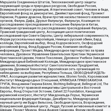
Маршалла Соединенных Штатов, Тихоокеанский центр защиты
окружающей среды и природных ресурсов, Свободная Россия,
Всемирный конгресс украинцев, Атлантический совет, Человек в беде,
Европейский фонд за демократию, Джеймстаунский фонд, Прожект
Хармони, Родники дракона, Врачи против насильственного извлечения
органов, Фалунь Дафа, Друзья Фалуньгун, Фалуньгун, Коалиция по
расследованию преследования в отношении Фалуньгун в Китае,
Всемирная организация по расследованию преследований Фалуньгун,
Пражский гражданский центр, Ассоциация школ политических
исследований при Совете Европы, Центр либеральной современности,
Форум русскоязычных европейцев, Немецко-русский обмен, Бард
колледж, Европейский выбор, Фонд Ходорковского, Оксфордский
российский фонд, Фонд Будущее России, Компания свободы
информации, Проект Медиа, Международное партнерство за права
человека, Духовное Управление Евангельских Христиан Украинской
Христианской Церкви, Новое Поколение, Духовное Учебное Заведение
Международный Библейский Колледж, Международное христианское
движение, Всемирный Институт Саентологических Предприятий,
Церковь Духовной Технологии, Европейская сеть организаций по
наблюдению за выборами, Республика Польша, СВОБОДНЫЙ ИДЕЛЬ-
УРАЛ, Ассоциация развития журналистики, IStories fonds, Королевский
Институт Международных Отношений, КРИМСЬКА ПРАВОЗАХИСНА
ГРУПА, Фонд имени Генриха Бёлля, Stichting Bellingcat, Bellingcat Ltd, The
Insider, Институт правовой инициативы Центральной и Восточной
Европы, Фонд Открытой Эстонии, Calvert 22 Foundation, Канадский
украинский конгресс, Институт Макдональда-Лорье, Украинская
национальная федерация Канады, Декабристы, Международный
научный центр им Вудро Вильсона, Свободная пресса, Возрождение,
Всеукраинский духовный центр , Риддл, Русский антивоенный комитет в
Швеции, Проект Медуза, Фонд Андрея Сахарова, Форум свободной