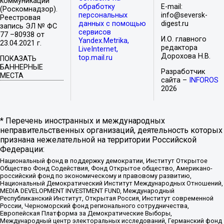
коммуникаций
обработку
E-mail:
(Роскомнадзор).
персональных
info@seversk-
Реестровая
данных с помощью
digest.ru
запись ЭЛ № ФС
сервисов
77 –80938 от
И.О. главного
Yandex.Metrika,
23.04.2021 г.
редактора
LiveInternet,
Дорохова Н.В.
top.mail.ru
ПОКАЗАТЬ
БАННЕРНЫЕ
Разработчик
МЕСТА
сайта –
INFOROS
2026
* Перечень иностранных и международных
неправительственных организаций, деятельность которых
признана нежелательной на территории Российской
Федерации:
Национальный фонд в поддержку демократии, Институт Открытое
Общество Фонд Содействия, Фонд Открытое общество, Американо-
российский фонд по экономическому и правовому развитию,
Национальный Демократический Институт Международных Отношений,
MEDIA DEVELOPMENT INVESTMENT FUND, Международный
Республиканский Институт, Открытая Россия, Институт современной
России, Черноморский фонд регионального сотрудничества,
Европейская Платформа за Демократические Выборы,
Международный центр электоральных исследований, Германский фонд