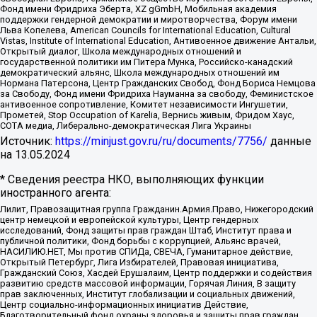
Фонд имени Фридриха Эберта, XZ gGmbH, Мобильная академия
поддержки гендерной демократии и миротворчества, Форум имени
Льва Копелева, American Councils for International Education, Cultural
Vistas, Institute of International Education, Антивоенное движение Антальи,
Открытый диалог, Школа международных отношений и
государственной политики им Питера Мунка, Российско-канадский
демократический альянс, Школа международных отношений им
Нормана Патерсона, Центр Гражданских Свобод, Фонд Бориса Немцова
за Свободу, Фонд имени Фридриха Науманна за свободу, Феминистское
антивоенное сопротивление, Комитет независимости Ингушетии,
Прометей, Stop Occupation of Karelia, Вернись живым, Фридом Хаус,
СОТА медиа, Либерально-демократическая Лига Украины
Источник:
https://minjust.gov.ru/ru/documents/7756/
данные
на
13.05.2024
* Сведения реестра НКО, выполняющих функции
иностранного агента:
Лилит, Правозащитная группа Гражданин.Армия.Право, Нижегородский
центр немецкой и европейской культуры, Центр гендерных
исследований, Фонд защиты прав граждан Штаб, Институт права и
публичной политики, Фонд борьбы с коррупцией, Альянс врачей,
НАСИЛИЮ.НЕТ, Мы против СПИДа, СВЕЧА, Гуманитарное действие,
Открытый Петербург, Лига Избирателей, Правовая инициатива,
Гражданский Союз, Хасдей Ерушалаим, Центр поддержки и содействия
развитию средств массовой информации, Горячая Линия, В защиту
прав заключенных, Институт глобализации и социальных движений,
Центр социально-информационных инициатив Действие,
Благотворительный фонд охраны здоровья и защиты прав граждан,