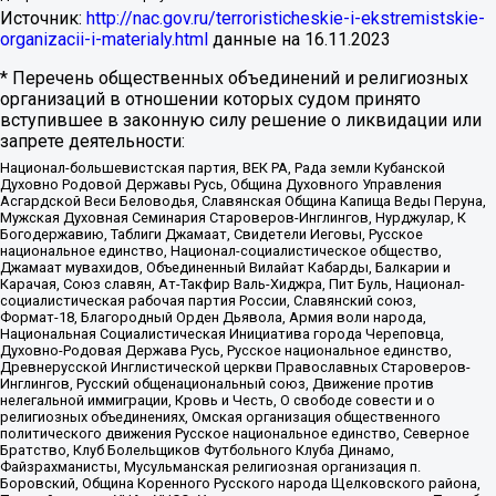
Источник:
http://nac.gov.ru/terroristicheskie-i-ekstremistskie-
organizacii-i-materialy.html
данные на
16.11.2023
* Перечень общественных объединений и религиозных
организаций в отношении которых судом принято
вступившее в законную силу решение о ликвидации или
запрете деятельности:
Национал-большевистская партия, ВЕК РА, Рада земли Кубанской
Духовно Родовой Державы Русь, Община Духовного Управления
Асгардской Веси Беловодья, Славянская Община Капища Веды Перуна,
Мужская Духовная Семинария Староверов-Инглингов, Нурджулар, К
Богодержавию, Таблиги Джамаат, Свидетели Иеговы, Русское
национальное единство, Национал-социалистическое общество,
Джамаат мувахидов, Объединенный Вилайат Кабарды, Балкарии и
Карачая, Союз славян, Ат-Такфир Валь-Хиджра, Пит Буль, Национал-
социалистическая рабочая партия России, Славянский союз,
Формат-18, Благородный Орден Дьявола, Армия воли народа,
Национальная Социалистическая Инициатива города Череповца,
Духовно-Родовая Держава Русь, Русское национальное единство,
Древнерусской Инглистической церкви Православных Староверов-
Инглингов, Русский общенациональный союз, Движение против
нелегальной иммиграции, Кровь и Честь, О свободе совести и о
религиозных объединениях, Омская организация общественного
политического движения Русское национальное единство, Северное
Братство, Клуб Болельщиков Футбольного Клуба Динамо,
Файзрахманисты, Мусульманская религиозная организация п.
Боровский, Община Коренного Русского народа Щелковского района,