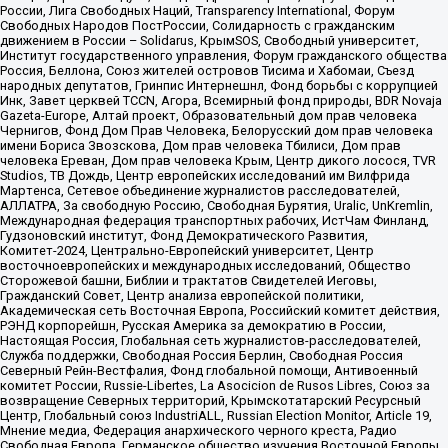
России, Лига Свободных Наций, Transparеncy International, Форум
Свободных Народов ПостРоссии, Солидарность с гражданским
движением в России – Solidarus, КрымSOS, Свободный университет,
Институт государственного управления, Форум гражданского общества
Россия, Беллона, Союз жителей островов Тисима и Хабомаи, Съезд
народных депутатов, Гринпис Интернешнл, Фонд борьбы с коррупцией
Инк, Завет церквей TCCN, Агора, Всемирный фонд природы, BDR Novaja
Gazeta-Europe, Алтай проект, Образовательный дом прав человека
Чернигов, Фонд Дом Прав Человека, Белорусский дом прав человека
имени Бориса Звозскова, Дом прав человека Тбилиси, Дом прав
человека Ереван, Дом прав человека Крым, Центр дикого лосося, TVR
Studios, ТВ Дождь, Центр европейских исследований им Вилфрида
Мартенса, Сетевое объединение журналистов расследователей,
АЛЛАТРА, За свободную Россию, Свободная Бурятия, Uralic, UnKremlin,
Международная федерация транспортных рабочих, ИстЧам Финланд,
Гудзоновский институт, Фонд Демократического Развития,
Комитет-2024, Центрально-Европейский университет, Центр
восточноевропейских и международных исследований, Общество
Сторожевой башни, Библии и трактатов Свидетелей Иеговы,
Гражданский Совет, Центр анализа европейской политики,
Академическая сеть Восточная Европа, Российский комитет действия,
РЭНД корпорейшн, Русская Америка за демократию в России,
Настоящая Россия, Глобальная сеть журналистов-расследователей,
Служба поддержки, Свободная Россия Берлин, Свободная Россия
Северный Рейн-Вестфалия, Фонд глобальной помощи, Антивоенный
комитет России, Russie-Libertes, La Asocicion de Rusos Libres, Союз за
возвращение Северных территорий, Крымскотатарский Ресурсный
Центр, Глобальный союз IndustriALL, Russian Election Monitor, Article 19,
Мнение медиа, Федерация анархического черного креста, Радио
Свободная Европа, Германское общество изучения Восточной Европы,