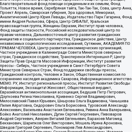
Благотворительный фонд помощи осужденным и их семьям, Фонд
Тольятти, Новое время, Серебряная тайга, Так-Так-Так, Сова, центр Анна,
Проект Апрель, Самарская губерния, Эра здоровья, Мемориал,
Аналитический Центр Юрия Левады, Издательство Парк Гагарина, Фонд
имени Андрея Рылькова, Сфера, Центр СИБАЛЬТ, Уральская
правозащитная группа, Женщины Евразии, Институт прав человека,
Фонд защиты гласности, Российский исследовательский центр по
правам человека, Дальневосточный центр развития гражданских
инициатив и социального партнерства, Гражданское действие, Центр
независимых социологических исследований, Сутяжник, АКАДЕМИЯ ПО
ПРАВАМ ЧЕЛОВЕКА, Центр развития некоммерческих организаций,
Частное учреждение в Калининграде Совета Министров северных
стран, Гражданское содействие, Трансперенси Интернешнл-Р, Центр
Защиты Прав Средств Массовой Информации, Институт развития
прессы - Сибирь, Частное учреждение в Санкт-Петербурге Совета
Министров Северных Стран, Фонд поддержки свободы прессы,
Гражданский контроль, Человек и Закон, Общественная комиссия по
сохранению наследия академика Сахарова, Информационное агентство
МЕМО. РУ, Институт региональной прессы, Институт Развития Свободы
Информации, Экозащита!-Женсовет, Общественный вердикт,
Евразийская антимонопольная ассоциация, Бедушев Петр Петрович,
Дзугкоева Регина Николаевна, Кривенко Сергей Владимирович,
Милославский Павел Юрьевич, Шнырова Ольга Вадимовна, Чанышева
Лилия Айратовна, Сидорович Ольга Борисовна, Туровский Александр
Алексеевич, Васильева Анастасия Евгеньевна, Ривина Анна Валерьевна,
Бойко Анатолий Николаевич, Дугин Сергей Георгиевич, Пивоваров
Андрей Сергеевич, Аверин Виталий Евгеньевич, Барахоев Магомед
Бекханович, Шарипков Олег Викторович, Мошель Ирина Ароновна,
Шведов Григорий Сергеевич, Пономарев Лев Александрович,
Каргалицкий Борис Юльевич, Созаев Валерий Валерьевич, Исламов