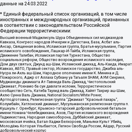
данные на
24.03.2022
* Единый федеральный список организаций, в том числе
иностранных и международных организаций, признанных
в соответствии с законодательством Российской
Федерации террористическими:
Высший военный Маджлисуль Шура Объединенных сил моджахедов
Кавказа, Конгресс народов Ичкерии и Дагестана, База, Асбат аль-
Ансар, Священная война, Исламская группа, Братья-мусульмане, Партия
исламского освобождения, Лашкар-И-Тайба, Исламская группа,
Движение Талибан, Исламская партия Туркестана, Общество
социальных реформ, Общество возрождения исламского наследия,
Дом двух святых, Джунд аш-Шам, Исламский джихад, Аль-Каида, Имарат
Кавказ, АБТО, Правый сектор, Исламское государство, Джабха аль-
Нусра ли-Ахль аш-Шам, Народное ополчение имени К. Минина и Д.
Пожарского, Аджр от Аллаха Субхану уа Тагьаля SHAM, АУМ Синрике,
Муджахеды джамаата Ат-Тавхида Валь-Джихад, Чистопольский
Джамаат, Рохнамо ба суи давлати исломи, Террористическое
сообщество Сеть, Катиба Таухид валь-Джихад, Хайят Тахрир аш-Шам,
Ахлю Сунна Валь Джамаа, National Socialism/White Power,
Артподготовка, Религиозная группа “Джамаат “Красный пахарь”,
Колумбайн, Хатлонский джамаат, Мусульманская религиозная группа п.
Кушкуль г. Оренбург, Крымско-татарский добровольческий батальон
имени Номана Челебиджихана, Азов, Партия исламского возрождения
Таджикистана, Народная самооборона, Дуббайский джамаат,
московская ячейка, Батал-Хаджи Белхороев, Маньяки Культ Убийц,
Молодёжь Которая Улыбается, Легион Свобода России, Айдар, Русский
добровольческий корпус