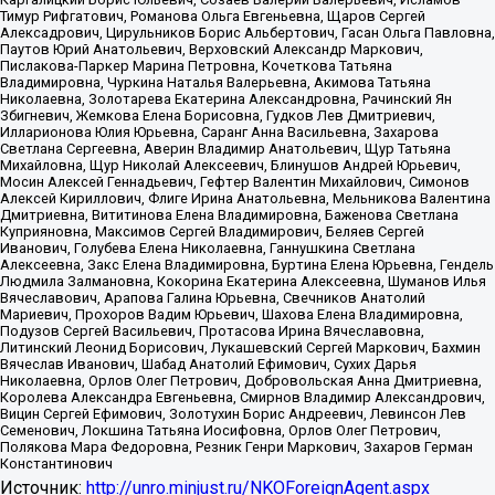
Тимур Рифгатович, Романова Ольга Евгеньевна, Щаров Сергей
Алексадрович, Цирульников Борис Альбертович, Гасан Ольга Павловна,
Паутов Юрий Анатольевич, Верховский Александр Маркович,
Пислакова-Паркер Марина Петровна, Кочеткова Татьяна
Владимировна, Чуркина Наталья Валерьевна, Акимова Татьяна
Николаевна, Золотарева Екатерина Александровна, Рачинский Ян
Збигневич, Жемкова Елена Борисовна, Гудков Лев Дмитриевич,
Илларионова Юлия Юрьевна, Саранг Анна Васильевна, Захарова
Светлана Сергеевна, Аверин Владимир Анатольевич, Щур Татьяна
Михайловна, Щур Николай Алексеевич, Блинушов Андрей Юрьевич,
Мосин Алексей Геннадьевич, Гефтер Валентин Михайлович, Симонов
Алексей Кириллович, Флиге Ирина Анатольевна, Мельникова Валентина
Дмитриевна, Вититинова Елена Владимировна, Баженова Светлана
Куприяновна, Максимов Сергей Владимирович, Беляев Сергей
Иванович, Голубева Елена Николаевна, Ганнушкина Светлана
Алексеевна, Закс Елена Владимировна, Буртина Елена Юрьевна, Гендель
Людмила Залмановна, Кокорина Екатерина Алексеевна, Шуманов Илья
Вячеславович, Арапова Галина Юрьевна, Свечников Анатолий
Мариевич, Прохоров Вадим Юрьевич, Шахова Елена Владимировна,
Подузов Сергей Васильевич, Протасова Ирина Вячеславовна,
Литинский Леонид Борисович, Лукашевский Сергей Маркович, Бахмин
Вячеслав Иванович, Шабад Анатолий Ефимович, Сухих Дарья
Николаевна, Орлов Олег Петрович, Добровольская Анна Дмитриевна,
Королева Александра Евгеньевна, Смирнов Владимир Александрович,
Вицин Сергей Ефимович, Золотухин Борис Андреевич, Левинсон Лев
Семенович, Локшина Татьяна Иосифовна, Орлов Олег Петрович,
Полякова Мара Федоровна, Резник Генри Маркович, Захаров Герман
Константинович
Источник:
http://unro.minjust.ru/NKOForeignAgent.aspx