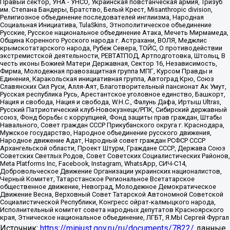
Правый сектор, УНА - УНСО, Украинская повстанческая армия, Тризуб
им. Степана Бандеры, Братство, Белый Крест, Misanthropic division,
Религиозное объединение последователей инглиизма, Народная
Социальная Инициатива, TulaSkins, Этнополитическое объединение
Русские, Русское национальное объединение Атака, Мечеть Мирмамеда,
Община Коренного Русского народа г. Астрахани, ВОЛЯ, Меджлис
крымскотатарского народа, Рубеж Севера, ТОЙС, О противодействии
экстремистской деятельности, РЕВТАТПОД, Артподготовка, Штольц, В
честь иконы Божией Матери Державная, Сектор 16, Независимость,
Фирма, Молодежная правозащитная группа МПГ, Курсом Правды и
Единения, Каракольская инициативная группа, Автоград Крю, Союз
Славянских Сил Руси, Алля-Аят, Благотворительный пансионат Ак Умут,
Русская республика Русь, Арестантское уголовное единство, Башкорт,
Нация и свобода, Нация и свобода, W.H.С., Фалунь Дафа, Иртыш Ultras,
Русский Патриотический клуб-Новокузнецк/РПК, Сибирский державный
союз, Фонд борьбы с коррупцией, Фонд защиты прав граждан, Штабы
Навального, Совет граждан СССР Прикубанского округа г. Краснодара,
Мужское государство, Народное объединение русского движения,
Народное движение Адат, Народный совет граждан РСФСР СССР
Архангельской области, Проект Штурм, Граждане СССР, Держава Союз
Советских Светлых Родов, Совет Советских Социалистических Районов,
Meta Platforms Inc, Facebook, Instagram, WhatsApp, СИЧ-С14,
Добровольческое Движение Организации украинских националистов,
Черный Комитет, Татарстанское Региональное Всетатарское
общественное движение, Невоград, Молодежное Демократическое
Движение Весна, Верховный Совет Татарской Автономной Советской
Социалистической Республики, Конгресс ойрат-калмыцкого народа,
Исполнительный комитет совета народных депутатов Красноярского
края, Этническое национальное объединение, ЛГБТ, Я.МЫ Сергей Фургал
Источник:
https://minjust.gov.ru/ru/documents/7822/
данные