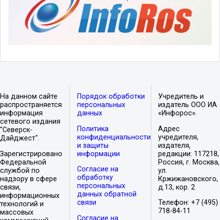
На данном сайте
Порядок обработки
Учредитель и
распространяется
персональных
издатель ООО ИА
информация
данных
«Инфорос».
сетевого издания
Политика
Адрес
"Северск-
конфиденциальности
учредителя,
Дайджест".
и защиты
издателя,
Зарегистрировано
информации
редакции: 117218,
Федеральной
Россия, г. Москва,
Согласие на
службой по
ул.
обработку
надзору в сфере
Кржижановского,
персональных
связи,
д.13, кор. 2
данных обратной
информационных
связи
Телефон: +7 (495)
технологий и
718-84-11
массовых
Согласие на