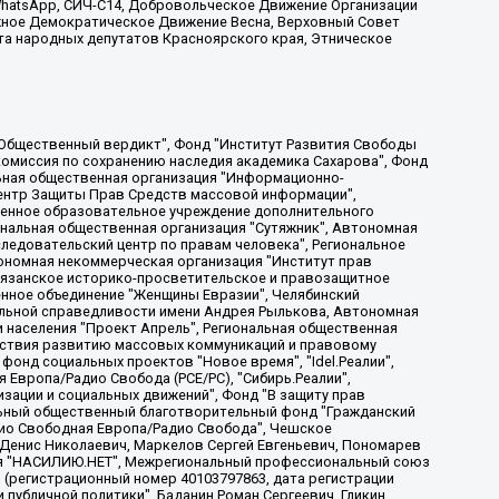
, WhatsApp, СИЧ-С14, Добровольческое Движение Организации
жное Демократическое Движение Весна, Верховный Совет
та народных депутатов Красноярского края, Этническое
, Дальневосточное общественное движение "Маяк", Санкт-Петербургская ЛГБТ-инициативная группа "Выход", Инициативная группа ЛГБТ+ "Реверс", Алексеев Андрей Викторович, Бекбулатова Таисия Львовна, Беляев Иван Михайлович, Владыкина Елена Сергеевна, Гельман Марат Александрович, Никульшина Вероника Юрьевна, Толоконникова Надежда Андреевна, Шендерович Виктор Анатольевич, Общество с ограниченной ответственностью "Данное сообщение", Общество с ограниченной ответственностью Издательский дом "Новая глава", Айнбиндер Александра Александровна, Московский комьюнити-центр для ЛГБТ+инициатив, Благотворительный фонд развития филантропии, Deutsche Welle (Германия, Kurt-Schumacher-Strasse 3, 53113 Bonn), Борзунова Мария Михайловна, Воробьев Виктор Викторович, Голубева Анна Львовна, Константинова Алла Михайловна, Малкова Ирина Владимировна, Мурадов Мурад Абдулгалимович, Осетинская Елизавета Николаевна, Понасенков Евгений Николаевич, Ганапольский Матвей Юрьевич, Киселев Евгений Алексеевич, Борухович Ирина Григорьевна, Дремин Иван Тимофеевич, Дубровский Дмитрий Викторович, Красноярская региональная общественная организация поддержки и развития альтернативных образовательных технологий и межкультурных коммуникаций "ИНТЕРРА", Маяковская Екатерина Алексеевна, Фейгин Марк Захарович, Филимонов Андрей Викторович, Дзугкоева Регина Николаевна, Доброхотов Роман Александрович, Дудь Юрий Александрович, Елкин Сергей Владимирович, Кругликов Кирилл Игоревич, Сабунаева Мария Леонидовна, Семенов Алексей Владимирович, Шаинян Карен Багратович, Шульман Екатерина Михайловна, Асафьев Артур Валерьевич, Вахштайн Виктор Семенович, Венедиктов Алексей Алексеевич, Лушникова Екатерина Евгеньевна, Волков Леонид Михайлович, Невзоров Александр Глебович, Пархоменко Сергей Борисович, Сироткин Ярослав Николаевич, Кара-Мурза Владимир Владимирович, Баранова Наталья Владимировна, Гозман Леонид Яковлевич, Кагарлицкий Борис Юльевич, Климарев Михаил Валерьевич, Милов Владимир Станиславович, Автономная некоммерческая организация Краснодарский центр современного искусства "Типография", Моргенштерн Алишер Тагирович, Соболь Любовь Эдуардовна, Общество с ограниченной ответственностью "ЛИЗА НОРМ", Каспаров Гарри Кимович, Ходорковский Михаил Борисович, Общество с ограниченной ответственностью "Апрельские тезисы", Данилович Ирина Брониславовна, Кашин Олег Владимирович, Петров Николай Владимирович, Пивоваров Алексей Владимирович, Соколов Михаил Владимирович, Цветкова Юлия Владимировна, Чичваркин Евгений Александрович, Комитет против пыток/Команда против пыток, Общество с ограниченной ответственностью "Первый научный", Общество с ограниченной ответственностью "Вертолет и ко", Белоцерковская Вероника Борисовна, Кац Максим Евгеньевич, Лазарева Татьяна Юрьевна, Шаведдинов Руслан Табризович, Яшин Илья Валерьевич, Общество с ограниченной ответственностью "Иноагент ААВ", Алешковский Дмитрий Петрович, Альбац Евгения Марковна, Быков Дмитрий Львович, Галямина Юлия Евгеньевна, Лойко Сергей Леонидович, Мартынов Кирилл Константинович, Медведев Сергей Александрович, Крашенинников Федор Геннадиевич, Гордеева Катерина Вл