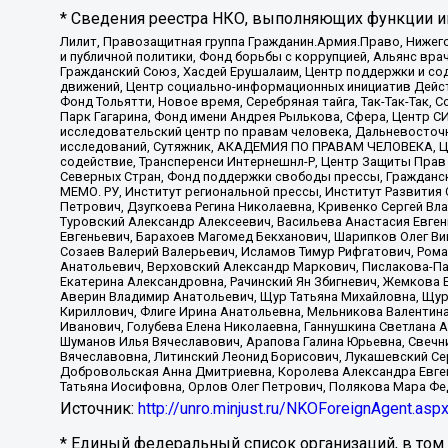
* Сведения реестра НКО, выполняющих функции ин
Лилит, Правозащитная группа Гражданин.Армия.Право, Нижего
и публичной политики, Фонд борьбы с коррупцией, Альянс вр
Гражданский Союз, Хасдей Ерушалаим, Центр поддержки и сод
движений, Центр социально-информационных инициатив Дейс
Фонд Тольятти, Новое время, Серебряная тайга, Так-Так-Так,
Парк Гагарина, Фонд имени Андрея Рылькова, Сфера, Центр С
исследовательский центр по правам человека, Дальневосточн
исследований, Сутяжник, АКАДЕМИЯ ПО ПРАВАМ ЧЕЛОВЕКА, Це
содействие, Трансперенси Интернешнл-Р, Центр Защиты Прав
Северных Стран, Фонд поддержки свободы прессы, Гражданск
МЕМО. РУ, Институт региональной прессы, Институт Развити
Петрович, Дзугкоева Регина Николаевна, Кривенко Сергей В
Туровский Александр Алексеевич, Васильева Анастасия Евген
Евгеньевич, Барахоев Магомед Бекханович, Шарипков Олег В
Созаев Валерий Валерьевич, Исламов Тимур Рифгатович, Рома
Анатольевич, Верховский Александр Маркович, Пислакова-Па
Екатерина Александровна, Рачинский Ян Збигневич, Жемкова 
Аверин Владимир Анатольевич, Щур Татьяна Михайловна, Щур
Кириллович, Флиге Ирина Анатольевна, Мельникова Валентин
Иванович, Голубева Елена Николаевна, Ганнушкина Светлана 
Шуманов Илья Вячеславович, Арапова Галина Юрьевна, Свечн
Вячеславовна, Литинский Леонид Борисович, Лукашевский Се
Добровольская Анна Дмитриевна, Королева Александра Евген
Татьяна Иосифовна, Орлов Олег Петрович, Полякова Мара Фе
Источник:
http://unro.minjust.ru/NKOForeignAgent.asp
* Единый федеральный список организаций, в том