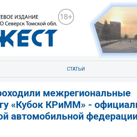
18+
СТАТЬИ
проходили межрегиональные
нгу «Кубок КРиММ» - официа
ой автомобильной федерации