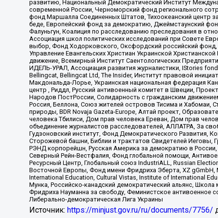
развитию, Национальный Демократический Институт Междуна
современной России, Черноморский фонд регионального сот
фонд Маршалла Соединенных Штатов, Тихоокеанский центр за
беде, Европейский фонд за демократию, Джеймстаунский фонд
Фалуньгун, Коалиция по расследованию преследования в отно
Ассоциация школ политических исследований при Совете Евр
выбор, Фонд Ходорковского, Оксфордский российский фонд, 
Управление Евангельских Христиан Украинской Христианской
движение, Всемирный Институт Саентологических Предприяти
ИДЕЛЬ-УРАЛ, Ассоциация развития журналистики, IStories fo
Bellingcat, Bellingcat Ltd, The Insider, Институт правовой ин
Макдональда-Лорье, Украинская национальная федерация Кан
центр , Риддл, Русский антивоенный комитет в Швеции, Проект
Народов ПостРоссии, Солидарность с гражданским движением 
Россия, Беллона, Союз жителей островов Тисима и Хабомаи, 
природы, BDR Novaja Gazeta-Europe, Алтай проект, Образова
человека Тбилиси, Дом прав человека Ереван, Дом прав челов
объединение журналистов расследователей, АЛЛАТРА, За своб
Гудзоновский институт, Фонд Демократического Развития, К
Сторожевой башни, Библии и трактатов Свидетелей Иеговы, Г
РЭНД корпорейшн, Русская Америка за демократию в России, 
Северный Рейн-Вестфалия, Фонд глобальной помощи, Антивоенн
Ресурсный Центр, Глобальный союз IndustriALL, Russian Electi
Восточной Европы, Фонд имени Фридриха Эберта, XZ gGmbH, М
International Education, Cultural Vistas, Institute of Intern
Мунка, Российско-канадский демократический альянс, Школа
Фридриха Науманна за свободу, Феминистское антивоенное соп
Либерально-демократическая Лига Украины
Источник:
https://minjust.gov.ru/ru/documents/7756/
д