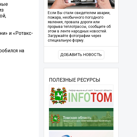
ьные
из
Если Вы стали свидетелем аварии,
ой,
пожара, необычного погодного
явления, провала дороги или
прорыва теплотрассы, сообщите об
этом в ленте народных новостей.
ни» и «Ротакс-
Загружайте фотографии через
специальную форму.
робился на
ДОБАВИТЬ НОВОСТЬ
ПОЛЕЗНЫЕ РЕСУРСЫ