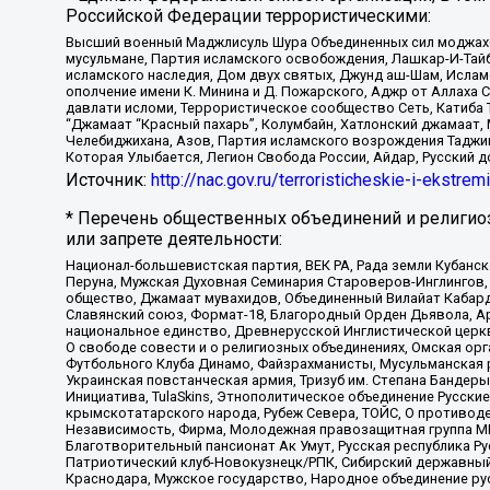
Российской Федерации террористическими:
Высший военный Маджлисуль Шура Объединенных сил моджахедо
мусульмане, Партия исламского освобождения, Лашкар-И-Тай
исламского наследия, Дом двух святых, Джунд аш-Шам, Ислам
ополчение имени К. Минина и Д. Пожарского, Аджр от Аллаха 
давлати исломи, Террористическое сообщество Сеть, Катиба Та
“Джамаат “Красный пахарь”, Колумбайн, Хатлонский джамаат, 
Челебиджихана, Азов, Партия исламского возрождения Таджи
Которая Улыбается, Легион Свобода России, Айдар, Русский 
Источник:
http://nac.gov.ru/terroristicheskie-i-ekstrem
* Перечень общественных объединений и религио
или запрете деятельности:
Национал-большевистская партия, ВЕК РА, Рада земли Кубан
Перуна, Мужская Духовная Семинария Староверов-Инглингов, 
общество, Джамаат мувахидов, Объединенный Вилайат Кабарды
Славянский союз, Формат-18, Благородный Орден Дьявола, А
национальное единство, Древнерусской Инглистической церк
О свободе совести и о религиозных объединениях, Омская ор
Футбольного Клуба Динамо, Файзрахманисты, Мусульманская р
Украинская повстанческая армия, Тризуб им. Степана Бандеры,
Инициатива, TulaSkins, Этнополитическое объединение Русски
крымскотатарского народа, Рубеж Севера, ТОЙС, О противоде
Независимость, Фирма, Молодежная правозащитная группа МПГ
Благотворительный пансионат Ак Умут, Русская республика Рус
Патриотический клуб-Новокузнецк/РПК, Сибирский державный 
Краснодара, Мужское государство, Народное объединение ру