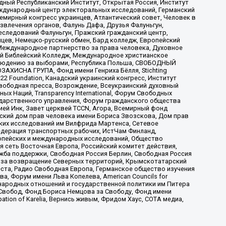
ый Республиканский Институт, Открытая Россия, Институт
ждународный центр электоральных исследований, Германский
мирный конгресс украинцев, Атлантический совет, Человек в
звлечения органов, Фалунь Дафа, Друзья Фалуньгун,
еследований Фалуньгун, Пражский гражданский центр,
цев, Немецко-русский обмен, Бард колледж, Европейский
Международное партнерство за права человека, Духовное
ый Библейский Колледж, Международное христианское
аблюдению за выборами, Республика Польша, СВОБОДНЫЙ
АХИСНА ГРУПА, Фонд имени Генриха Бёлля, Stichting
t 22 Foundation, Канадский украинский конгресс, Институт
вободная пресса, Возрождение, Всеукраинский духовный
х Наций, Transparеncy International, Форум Свободных
ударственного управления, Форум гражданского общества
ией Инк, Завет церквей TCCN, Агора, Всемирный фонд
сский дом прав человека имени Бориса Звозскова, Дом прав
ских исследований им Вилфрида Мартенса, Сетевое
едерация транспортных рабочих, ИстЧам Финланд,
ропейских и международных исследований, Общество
я сеть Восточная Европа, Российский комитет действия,
жба поддержки, Свободная Россия Берлин, Свободная Россия
оюз за возвращение Северных территорий, Крымскотатарский
 креста, Радио Свободная Европа, Германское общество изучения
 Форум имени Льва Копелева, American Councils for
международных отношений и государственной политики им Питера
Свобод, Фонд Бориса Немцова за Свободу, Фонд имени
ion of Karelia, Вернись живым, Фридом Хаус, СОТА медиа,