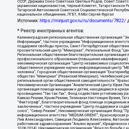
СССР, Держава Союз Советских Светлых Родов, Совет Советски
украинских националистов, Черный Комитет, Татарстанское 
Татарской Автономной Советской Социалистической Республи
национальное объединение, ЛГБТ, Я.МЫ Сергей Фургал
Источник:
https://minjust.gov.ru/ru/documents/7822/
д
* Реестр иностранных агентов:
Калининградская региональная общественная организация "Экозащита!-Женсовет", Фонд содействия защите прав и свобод граждан "Общественный вердикт", Фонд "Институт Развития Свободы Информации", Частное учреждение "Информационное агентство МЕМО. РУ", Региональная общественная организация "Общественная комиссия по сохранению наследия академика Сахарова", Фонд поддержки свободы прессы, Санкт-Петербургская общественная правозащитная организация "Гражданский контроль", Межрегиональная общественная организация "Информационно-просветительский центр "Мемориал", Региональный Фонд "Центр Защиты Прав Средств Массовой Информации", с 05.12.2023 Фонд "Центр Защиты Прав Средств массовой информации", Региональная общественная благотворительная организация помощи беженцам и мигрантам "Гражданское содействие", Негосударственное образовательное учреждение дополнительного профессионального образования (повышение квалификации) специалистов "АКАДЕМИЯ ПО ПРАВАМ ЧЕЛОВЕКА", Свердловская региональная общественная организация "Сутяжник", Автономная некоммерческая организация "Центр независимых социологических исследований", Союз общественных объединений "Российский исследовательский центр по правам человека", Региональное общественное учреждение научно-информационный центр "МЕМОРИАЛ", Некоммерческая организация "Фонд защиты гласности", Автономная некоммерческая организация "Институт прав человека", Городская общественная организация "Екатеринбургское общество "МЕМОРИАЛ", Городская общественная организация "Рязанское историко-просветительское и правозащитное общество "Мемориал" (Рязанский Мемориал), Челябинский региональный орган общественной самодеятельности – женское общественное объединение "Женщины Евразии", Челябинский региональный орган общественной самодеятельности "Уральская правозащитная группа", Фонд содействия защите здоровья и социальной справедливости имени Андрея Рылькова, Автономная Некоммерческая Организация "Аналитический Центр Юрия Левады", Автономная некоммерческая организация социальной поддержки населения "Проект Апрель", Региональная общественная организация помощи женщинам и детям, находящимся в кризисной ситуации "Информационно-методический центр "Анна", Фонд содействия развитию массовых коммуникаций и правовому просвещению "Так-так-Так", Фонд содействия устойчивому развитию "Серебряная тайга", Свердловский региональный общественный фонд социальных проектов "Новое время", "Idel.Реалии", Кавказ.Реалии, Крым.Реалии, Телеканал Настоящее Время, Татаро-башкирская служба Радио Свобода (Azatliq Radiosi), Радио Свободная Европа/Радио Свобода (PCE/PC), "Сибирь.Реалии", "Фактограф", Благотворительный фонд помощи осужденным и их семьям, Автономная некоммерческая организация "Институт глобализации и социальных движений", Фонд "В защиту прав заключенных", Частное учреждение "Центр поддержки и содействия развитию средств массовой информации", Пензенский региональный общественный благотворительный фонд "Гражданский союз", "Север.Реалии", Некоммерческая организация Фонд "Правовая инициатива", Общество с ограниченной ответственностью "Радио Свободная Европа/Радио Свобода", Чешское информационное агентство "MEDIUM-ORIENT", Красноярская региональная общественная организация