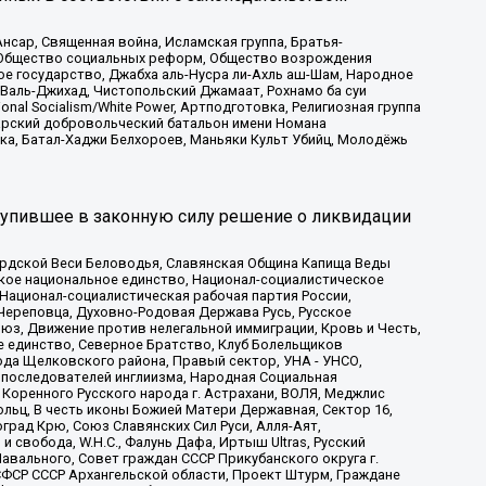
сар, Священная война, Исламская группа, Братья-
а, Общество социальных реформ, Общество возрождения
ое государство, Джабха аль-Нусра ли-Ахль аш-Шам, Народное
 Валь-Джихад, Чистопольский Джамаат, Рохнамо ба суи
nal Socialism/White Power, Артподготовка, Религиозная группа
атарский добровольческий батальон имени Номана
ка, Батал-Хаджи Белхороев, Маньяки Культ Убийц, Молодёжь
тупившее в законную силу решение о ликвидации
ардской Веси Беловодья, Славянская Община Капища Веды
ское национальное единство, Национал-социалистическое
 Национал-социалистическая рабочая партия России,
Череповца, Духовно-Родовая Держава Русь, Русское
з, Движение против нелегальной иммиграции, Кровь и Честь,
е единство, Северное Братство, Клуб Болельщиков
ода Щелковского района, Правый сектор, УНА - УНСО,
ие последователей инглиизма, Народная Социальная
 Коренного Русского народа г. Астрахани, ВОЛЯ, Меджлис
льц, В честь иконы Божией Матери Державная, Сектор 16,
рад Крю, Союз Славянских Сил Руси, Алля-Аят,
 свобода, W.H.С., Фалунь Дафа, Иртыш Ultras, Русский
вального, Совет граждан СССР Прикубанского округа г.
ФСР СССР Архангельской области, Проект Штурм, Граждане