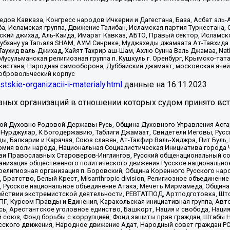
в Кавказа, Конгресс народов Ичкерии и Дагестана, База, Асбат аль-Ан
ба, Исламская группа, Движение Талибан, Исламская партия Туркестан
ский джихад, Аль-Каида, Имарат Кавказ, АБТО, Правый сектор, Исламск
Субхану уа Тагьаля SHAM, АУМ Синрике, Муджахеды джамаата Ат-Тавхида
ухид валь-Джихад, Хайят Тахрир аш-Шам, Ахлю Сунна Валь Джамаа, Natio
Мусульманская религиозная группа п. Кушкуль г. Оренбург, Крымско-т
кистана, Народная самооборона, Дуббайский джамаат, московская ячей
добровольческий корпус
istskie-organizacii-i-materialy.html
данные на
16.11.2023
зных организаций в отношении которых судом принято вс
ской Духовно Родовой Державы Русь, Община Духовного Управления Асг
Нурджулар, К Богодержавию, Таблиги Джамаат, Свидетели Иеговы, Рус
, Балкарии и Карачая, Союз славян, Ат-Такфир Валь-Хиджра, Пит Буль,
рмия воли народа, Национальная Социалистическая Инициатива города 
ви Православных Староверов-Инглингов, Русский общенациональный сою
ганизация общественного политического движения Русское национально
елигиозная организация п. Боровский, Община Коренного Русского нар
 Братство, Белый Крест, Misanthropic division, Религиозное объединен
е, Русское национальное объединение Атака, Мечеть Мирмамеда, Община
йствии экстремистской деятельности, РЕВТАТПОД, Артподготовка, Што
, Курсом Правды и Единения, Каракольская инициативная группа, Автог
ь, Арестантское уголовное единство, Башкорт, Нация и свобода, Нация и
союз, Фонд борьбы с коррупцией, Фонд защиты прав граждан, Штабы На
сского движения, Народное движение Адат, Народный совет граждан РС