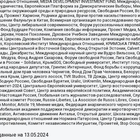
родных Отношений, MEDIA DEVELOPMENT INVESTMENT FUND, Международн
рудничества, Европейская Платформа за Демократические Выборы, Ме
щиты окружающей среды и природных ресурсов, Свободная Россия, Все
, Прожект Хармони, Родники дракона, Врачи против насильственного и
шении Фалуньгун в Китае, Всемирная организация по расследованию пр
опы, Центр либеральной современности, Форум русскоязычных европей
Фонд Будущее России, Компания свободы информации, Проект Медиа, 
 Церкви, Новое Поколение, Духовное Учебное Заведение Международн
й, Церковь Духовной Технологии, Европейская сеть организаций по н
nds, Королевский Институт Международных Отношений, КРИМСЬКА ПРАВОЗ
ициативы Центральной и Восточной Европы, Фонд Открытой Эстонии, Calver
ады, Декабристы, Международный научный центр им Вудро Вильсона, С
 Медуза, Фонд Андрея Сахарова, Форум свободной России, Лига Свободны
в России – Solidarus, КрымSOS, Свободный университет, Институт гос
Съезд народных депутатов, Гринпис Интернешнл, Фонд борьбы с коррупц
тельный дом прав человека Чернигов, Фонд Дом Прав Человека, Белору
ека Крым, Центр дикого лосося, TVR Studios, ТВ Дождь, Центр европей
одную Россию, Свободная Бурятия, Uralic, UnKremlin, Международная ф
омитет-2024, Центрально-Европейский университет, Центр восточноев
ражданский Совет, Центр анализа европейской политики, Академическа
Настоящая Россия, Глобальная сеть журналистов-расследователей, Слу
ый комитет России, Russie-Libertes, La Asocicion de Rusos Libres, С
on Monitor, Article 19, Мнение медиа, Федерация анархического черного
обильная академия поддержки гендерной демократии и миротворчества,
ational Education, Антивоенное движение Антальи, Открытый диалог, Школа 
 международных отношений им Нормана Патерсона, Центр Гражданских 
ротивление, Комитет независимости Ингушетии, Прометей, Stop Occupat
анные на
13.05.2024