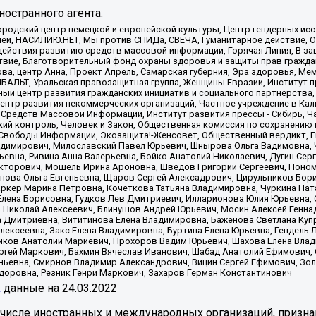
остранного агента:
родский центр немецкой и европейской культуры, Центр гендерных исс
ачей, НАСИЛИЮ.НЕТ, Мы против СПИДа, СВЕЧА, Гуманитарное действие, 
ействия развитию средств массовой информации, Горячая Линия, В защ
твие, Благотворительный фонд охраны здоровья и защиты прав гражда
 Сова, центр Анна, Проект Апрель, Самарская губерния, Эра здоровья, 
ИБАЛЬТ, Уральская правозащитная группа, Женщины Евразии, Институт п
ый центр развития гражданских инициатив и социального партнерства,
нтр развития некоммерческих организаций, Частное учреждение в Кал
 Средств Массовой Информации, Институт развития прессы - Сибирь, Ч
ий контроль, Человек и Закон, Общественная комиссия по сохранению
я Свободы Информации, Экозащита!-Женсовет, Общественный вердикт, 
ладимирович, Милославский Павел Юрьевич, Шнырова Ольга Вадимовна,
ьевна, Ривина Анна Валерьевна, Бойко Анатолий Николаевич, Дугин Сер
икторович, Мошель Ирина Ароновна, Шведов Григорий Сергеевич, Поно
нова Ольга Евгеньевна, Щаров Сергей Алексадрович, Цирульников Бори
ркер Марина Петровна, Кочеткова Татьяна Владимировна, Чуркина Нат
Елена Борисовна, Гудков Лев Дмитриевич, Илларионова Юлия Юрьевна, С
 Николай Алексеевич, Блинушов Андрей Юрьевич, Мосин Алексей Генна
а Дмитриевна, Вититинова Елена Владимировна, Баженова Светлана Куп
Алексеевна, Закс Елена Владимировна, Буртина Елена Юрьевна, Гендель
иков Анатолий Мариевич, Прохоров Вадим Юрьевич, Шахова Елена Влад
ргей Маркович, Бахмин Вячеслав Иванович, Шабад Анатолий Ефимович, 
ьевна, Смирнов Владимир Александрович, Вицин Сергей Ефимович, Зол
доровна, Резник Генри Маркович, Захаров Герман Константинович
x
данные на
24.03.2022
 числе иностранных и международных организаций, призна