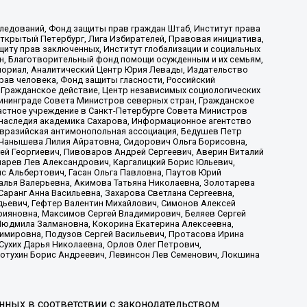
ледований, Фонд защиты прав граждан Штаб, Институт права
Открытый Петербург, Лига Избирателей, Правовая инициатива,
иту прав заключенных, Институт глобализации и социальных
н, Благотворительный фонд помощи осужденным и их семьям,
Мемориал, Аналитический Центр Юрия Левады, Издательство
рав человека, Фонд защиты гласности, Российский
 Гражданское действие, Центр независимых социологических
ининграде Совета Министров северных стран, Гражданское
астное учреждение в Санкт-Петербурге Совета Министров
 наследия академика Сахарова, Информационное агентство
Евразийская антимонопольная ассоциация, Бедушев Петр
 Чанышева Лилия Айратовна, Сидорович Ольга Борисовна,
гей Георгиевич, Пивоваров Андрей Сергеевич, Аверин Виталий
марев Лев Александрович, Каргалицкий Борис Юльевич,
с Альбертович, Гасан Ольга Павловна, Паутов Юрий
алья Валерьевна, Акимова Татьяна Николаевна, Золотарева
аранг Анна Васильевна, Захарова Светлана Сергеевна,
дьевич, Гефтер Валентин Михайлович, Симонов Алексей
рияновна, Максимов Сергей Владимирович, Беляев Сергей
 Людмила Залмановна, Кокорина Екатерина Алексеевна,
имировна, Подузов Сергей Васильевич, Протасова Ирина
Сухих Дарья Николаевна, Орлов Олег Петрович,
отухин Борис Андреевич, Левинсон Лев Семенович, Локшина
нных в соответствии с законодательством