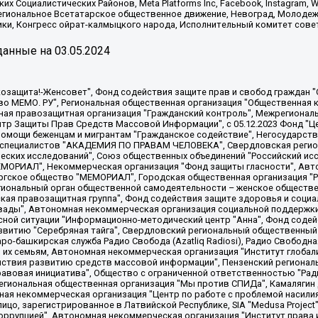
х Социалистических Районов, Meta Platforms Inc, Facebook, Instagram
Региональное Всетатарское общественное движение, Невоград, Молоде
ки, Конгресс ойрат-калмыцкого народа, Исполнительный комитет сове
анные на
03.05.2024
 "Мы против СПИДа", Камалягин Денис Николаевич, Маркелов Сергей Евгеньевич, Пономарев Лев Александрович, Савицкая Людмила Алексеевна, Автономная некоммерческая организация "Центр по работе с проблемой насилия "НАСИЛИЮ.НЕТ", Межрегиональный профессиональный союз работников здравоохранения "Альянс врачей", Юридическое лицо, зарегистрированное в Латвийской Республике, SIA "Medusa Project" (регистрационный номер 40103797863, дата регистрации 10.06.2014), Некоммерческая организация "Фонд по борьбе с коррупцией", Автономная некоммерческая организация "Институт права и публичной политики", Баданин Роман Сергеевич, Гликин Максим Александрович, Железнова Мария Михайловна, Лукьянова Юлия Сергеевна, Маетная Елизавета Витальевна, Маняхин Петр Борисович, Чуракова Ольга Владимировна, Ярош Юлия Петровна, Юридическое лицо "The Insider SIA", зарегистрированное в Риге, Латвийская Республика (дата регистрации 26.06.2015), являющееся администратором доменного имени интернет-издания "The Insider SIA", https://theins.ru, Постернак Алексей Евгеньевич, Рубин Михаил Аркадьевич, Анин Роман Александрович, Юридическое лицо Istories fonds, зарегистрированное в Латвийской Республике (регистрационный номер 50008295751, дата регистрации 24.02.2020), Великовский Дмитрий Александрович, Долинина Ирина Николаевна, Мароховская Алеся Алексеевна, Шлейнов Роман Юрьевич, Шмагун Олеся Валентиновна, Общество с ограниченной ответственностью "Альтаир 2021", Общество с ограниченной ответственностью "Вега 2021", Общество с ограниченной ответственностью "Главный редактор 2021", Общество с ограниченной ответственностью "Ромашки монолит", Важенков Артем Валерьевич, Ивановская областная общественная организация "Центр гендерных исследований", Гурман Юрий Альбертович, Медиапроект "ОВД-Инфо", Егоров Владимир Владимирович, Жилинский Владимир Александрович, Общество с ограниченной ответственностью "ЗП", Иванова София Юрьевна, Карезина Инна Павловна, Кильтау Екатерина Викторовна, Петров Алексей Викторович, Пискунов Сергей Евгеньевич, Смирнов Сергей Сергеевич, Тихонов Михаил Сергеевич, Общество с ограниченной ответственностью "ЖУРНАЛИСТ-ИНОСТРАННЫЙ АГЕНТ", Арапова Галина Юрьевна, Вольтская Татьяна Анатольевна, Американская компания "Mason G.E.S. Anonymous Foundation" (США), являющаяся владельцем интернет-издания https://mnews.world/, Компания "Stichting Bellingcat", зарегистрированная в Нидерландах (дата регистрации 11.07.2018), Захаров Андрей Вячеславович, Клепиковская Екатерина Дмитриевна, Общество с ограниченной ответственностью "МЕМО", Перл Роман Александрович, Симонов Евгений Алексеевич, Соловьева Елена Анатольевна, Сотников Даниил Владимирович, Сурначева Елизавета Дмитриевна, Автономная некоммерческая организация по защите прав человека и информированию населения "Якутия – Наше Мнение", Общество с ограниченной ответственностью "Москоу диджитал медиа", с 26.01.2023 Общество с ограниченной ответственностью "Чайка Белые сады", Ветошкина Валерия Валерьевна, Заговора Максим Александрович, Межрегиональное общественное движение "Российская ЛГБТ - сеть", Оленичев Максим Владимирович, Павлов Иван Юрьевич, Скворцова Елена Сергеевна, Общество с ограниченной ответственностью "Как бы инагент", Кочетков Игорь Викторович, Общество с ограниченной ответственностью "Честные выборы", Еланчик Олег Александрович, Общество с ограниченной ответственностью "Нобелевский призыв", Гималова Регина Эмилевна, Григорьев Андрей Валерьевич, Григорьева Алина Александровна, Ассоциация по содействию защите прав призывников, альтернативнослужащих и военнослужащих "Правозащитная группа "Гражданин.Армия.Право", Хисамова Регина Фаритовна, Автономная некоммерческая организация по реализации социально-правовых программ "Лилит"