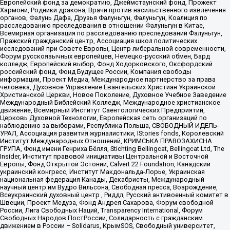
Европейский фонд за демократию, Джеймстаунский фонд, Прожект
Хармони, Родники дракона, Врачи против насильственного извлечения
органов, Фалунь Дафа, Друзья Фалуньгун, Фалуньгун, Коалиция по
расследованию преследования в отношении Фалуньгун в Китае,
Всемирная организация по расследованию преследований Фалуньгун,
Пражский гражданский центр, Ассоциация школ политических
исследований при Совете Европы, Центр либеральной современности,
Форум русскоязычных европейцев, Немецко-русский обмен, Бард
колледж, Европейский выбор, Фонд Ходорковского, Оксфордский
российский фонд, Фонд Будущее России, Компания свободы
информации, Проект Медиа, Международное партнерство за права
человека, Духовное Управление Евангельских Христиан Украинской
Христианской Церкви, Новое Поколение, Духовное Учебное Заведение
Международный Библейский Колледж, Международное христианское
движение, Всемирный Институт Саентологических Предприятий,
Церковь Духовной Технологии, Европейская сеть организаций по
наблюдению за выборами, Республика Польша, СВОБОДНЫЙ ИДЕЛЬ-
УРАЛ, Ассоциация развития журналистики, IStories fonds, Королевский
Институт Международных Отношений, КРИМСЬКА ПРАВОЗАХИСНА
ГРУПА, Фонд имени Генриха Бёлля, Stichting Bellingcat, Bellingcat Ltd, The
Insider, Институт правовой инициативы Центральной и Восточной
Европы, Фонд Открытой Эстонии, Calvert 22 Foundation, Канадский
украинский конгресс, Институт Макдональда-Лорье, Украинская
национальная федерация Канады, Декабристы, Международный
научный центр им Вудро Вильсона, Свободная пресса, Возрождение,
Всеукраинский духовный центр , Риддл, Русский антивоенный комитет в
Швеции, Проект Медуза, Фонд Андрея Сахарова, Форум свободной
России, Лига Свободных Наций, Transparеncy International, Форум
Свободных Народов ПостРоссии, Солидарность с гражданским
движением в России – Solidarus, КрымSOS, Свободный университет,