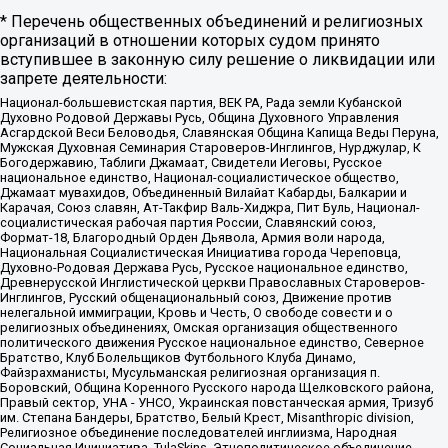
* Перечень общественных объединений и религиозных
организаций в отношении которых судом принято
вступившее в законную силу решение о ликвидации или
запрете деятельности:
Национал-большевистская партия, ВЕК РА, Рада земли Кубанской
Духовно Родовой Державы Русь, Община Духовного Управления
Асгардской Веси Беловодья, Славянская Община Капища Веды Перуна,
Мужская Духовная Семинария Староверов-Инглингов, Нурджулар, К
Богодержавию, Таблиги Джамаат, Свидетели Иеговы, Русское
национальное единство, Национал-социалистическое общество,
Джамаат мувахидов, Объединенный Вилайат Кабарды, Балкарии и
Карачая, Союз славян, Ат-Такфир Валь-Хиджра, Пит Буль, Национал-
социалистическая рабочая партия России, Славянский союз,
Формат-18, Благородный Орден Дьявола, Армия воли народа,
Национальная Социалистическая Инициатива города Череповца,
Духовно-Родовая Держава Русь, Русское национальное единство,
Древнерусской Инглистической церкви Православных Староверов-
Инглингов, Русский общенациональный союз, Движение против
нелегальной иммиграции, Кровь и Честь, О свободе совести и о
религиозных объединениях, Омская организация общественного
политического движения Русское национальное единство, Северное
Братство, Клуб Болельщиков Футбольного Клуба Динамо,
Файзрахманисты, Мусульманская религиозная организация п.
Боровский, Община Коренного Русского народа Щелковского района,
Правый сектор, УНА - УНСО, Украинская повстанческая армия, Тризуб
им. Степана Бандеры, Братство, Белый Крест, Misanthropic division,
Религиозное объединение последователей инглиизма, Народная
Социальная Инициатива, TulaSkins, Этнополитическое объединение