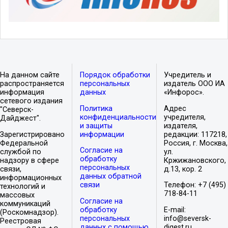
На данном сайте
Порядок обработки
Учредитель и
распространяется
персональных
издатель ООО ИА
информация
данных
«Инфорос».
сетевого издания
Политика
Адрес
"Северск-
конфиденциальности
учредителя,
Дайджест".
и защиты
издателя,
Зарегистрировано
информации
редакции: 117218,
Федеральной
Россия, г. Москва,
Согласие на
службой по
ул.
обработку
надзору в сфере
Кржижановского,
персональных
связи,
д.13, кор. 2
данных обратной
информационных
связи
Телефон: +7 (495)
технологий и
718-84-11
массовых
Согласие на
коммуникаций
обработку
E-mail:
(Роскомнадзор).
персональных
info@seversk-
Реестровая
данных с помощью
digest.ru