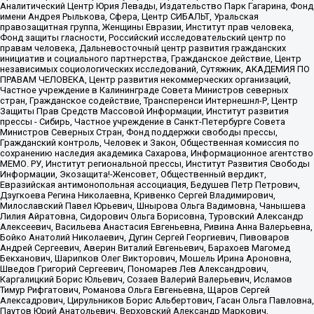
Аналитический Центр Юрия Левады, Издательство Парк Гагарина, Фонд
имени Андрея Рылькова, Сфера, Центр СИБАЛЬТ, Уральская
правозащитная группа, Женщины Евразии, Институт прав человека,
Фонд защиты гласности, Российский исследовательский центр по
правам человека, Дальневосточный центр развития гражданских
инициатив и социального партнерства, Гражданское действие, Центр
независимых социологических исследований, Сутяжник, АКАДЕМИЯ ПО
ПРАВАМ ЧЕЛОВЕКА, Центр развития некоммерческих организаций,
Частное учреждение в Калининграде Совета Министров северных
стран, Гражданское содействие, Трансперенси Интернешнл-Р, Центр
Защиты Прав Средств Массовой Информации, Институт развития
прессы - Сибирь, Частное учреждение в Санкт-Петербурге Совета
Министров Северных Стран, Фонд поддержки свободы прессы,
Гражданский контроль, Человек и Закон, Общественная комиссия по
сохранению наследия академика Сахарова, Информационное агентство
МЕМО. РУ, Институт региональной прессы, Институт Развития Свободы
Информации, Экозащита!-Женсовет, Общественный вердикт,
Евразийская антимонопольная ассоциация, Бедушев Петр Петрович,
Дзугкоева Регина Николаевна, Кривенко Сергей Владимирович,
Милославский Павел Юрьевич, Шнырова Ольга Вадимовна, Чанышева
Лилия Айратовна, Сидорович Ольга Борисовна, Туровский Александр
Алексеевич, Васильева Анастасия Евгеньевна, Ривина Анна Валерьевна,
Бойко Анатолий Николаевич, Дугин Сергей Георгиевич, Пивоваров
Андрей Сергеевич, Аверин Виталий Евгеньевич, Барахоев Магомед
Бекханович, Шарипков Олег Викторович, Мошель Ирина Ароновна,
Шведов Григорий Сергеевич, Пономарев Лев Александрович,
Каргалицкий Борис Юльевич, Созаев Валерий Валерьевич, Исламов
Тимур Рифгатович, Романова Ольга Евгеньевна, Щаров Сергей
Алексадрович, Цирульников Борис Альбертович, Гасан Ольга Павловна,
Паутов Юрий Анатольевич, Верховский Александр Маркович,