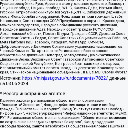
Русская республика Русь, Арестантское уголовное единство, Башкорт,
Нация и свобода, Нация и свобода, W.H.С., Фалунь Дафа, Иртыш Ultras,
Русский Патриотический клуб-Новокузнецк/РПК, Сибирский державный
союз, Фонд борьбы с коррупцией, Фонд защиты прав граждан, Штабы
Навального, Совет граждан СССР Прикубанского округа г. Краснодара,
Мужское государство, Народное объединение русского движения,
Народное движение Адат, Народный совет граждан РСФСР СССР
Архангельской области, Проект Штурм, Граждане СССР, Держава Союз
Советских Светлых Родов, Совет Советских Социалистических Районов,
Meta Platforms Inc, Facebook, Instagram, WhatsApp, СИЧ-С14,
Добровольческое Движение Организации украинских националистов,
Черный Комитет, Татарстанское Региональное Всетатарское
общественное движение, Невоград, Молодежное Демократическое
Движение Весна, Верховный Совет Татарской Автономной Советской
Социалистической Республики, Конгресс ойрат-калмыцкого народа,
Исполнительный комитет совета народных депутатов Красноярского
края, Этническое национальное объединение, ЛГБТ, Я.МЫ Сергей Фургал
Источник:
https://minjust.gov.ru/ru/documents/7822/
данные
на
03.05.2024
* Реестр иностранных агентов:
Калининградская региональная общественная организация "Экозащита!-Женсовет", Фонд содействия защите прав и свобод граждан "Общественный вердикт", Фонд "Институт Развития Свободы Информации", Частное учреждение "Информационное агентство МЕМО. РУ", Региональная общественная организация "Общественная комиссия по сохранению наследия академика Сахарова", Фонд поддержки свободы прессы, Санкт-Петербургская общественная правозащитная организация "Гражданский контроль", Межрегиональная общественная организация "Информационно-просветительский центр "Мемориал", Региональный Фонд "Центр Защиты Прав Средств Массовой Информации", с 05.12.2023 Фонд "Центр Защиты Прав Средств массовой информации", Региональная общественная благотворительная организация помощи беженцам и мигрантам "Гражданское содействие", Негосударственное образовательное учреждение дополнительного профессионального образования (повышение квалификации) специалистов "АКАДЕМИЯ ПО ПРАВАМ ЧЕЛОВЕКА", Свердловская региональная общественная организация "Сутяжник", Автономная некоммерческая организация "Центр независимых социологических исследований", Союз общественных объединений "Российский исследовательский центр по правам человека", Региональное общественное учреждение научно-информационный центр "МЕМОРИАЛ", Некоммерческая организация "Фонд защиты гласности", Автономная некоммерческая организация "Институт прав человека", Городская общественная организация "Екатеринбургское общество "МЕМОРИАЛ", Городская общественная организация "Рязанское историко-просветительское и правозащитное общество "Мемориал" (Рязанский Мемориал), Челябинский региональный орган общественной самодеятельности – женское общественное объединение "Женщины Евразии", Челябинский региональный орган общественной самодеятельности "Уральская правозащитная группа", Фонд содействия защите здоровья и социальной справедливости имени Андрея Рылькова, Автономная Некоммерческая Организация "Аналитический Центр Юрия Левады", Автономная некоммерческая организация социальной поддержки населения "Проект Апрель", Региональная общественная организация помощи женщинам и детям, находящимся в кризисной ситуации "Информационно-методический центр "Анна", Фонд содействия развитию массовых коммуникаций и правовому просвещению "Так-так-Так", Фонд содействия устойчивому развитию "Серебряная тайга", Свердловский региональный общественный фонд социальных проектов "Новое время", "Idel.Реалии", Кавказ.Реалии, Крым.Реалии, Телеканал Настоящее Время, Татаро-башкирская служба Радио Свобода (Azatliq Radiosi), Радио Свободная Европа/Радио Свобода (PCE/PC), "Сибирь.Реалии", "Фактограф", Благотворительный фонд помощи осужденным и их семьям, Автономная некоммерческая организация "Институт глобализации и социальных движений", Фонд "В защиту прав заключенных", Частное учреждение "Центр поддержки и содействия развитию средств массовой информации", Пензенский региональный общественный благотворительный фонд "Гражданский союз", "Север.Реалии", Некоммерческая организация Фонд "Правовая инициатива", Общество с ограниченной ответственностью "Радио Свободная Европа/Радио Свобода", Чешское информационное агентство "MEDIUM-ORIENT", Красноярская региональная общественная организация "Мы против СПИДа", Камалягин Денис Николаевич, Маркелов Сергей Евгеньевич, Пономарев Лев Александрович, Савицкая Людмила Алексеевна, Автономная некоммерческая организация "Центр по работе с проблемой насилия "НАСИЛИЮ.НЕТ", Межрегиональный профессиональный союз работников здравоохранения "Альянс врачей", Юридическое лицо, зарегистрированное в Латвийской Республике, SIA "Medusa Project" (регистрационный номер 40103797863, дата регистрации 10.06.2014), Некоммерческая организация "Фонд по борьбе с коррупцией", Автономная некоммерческая организация "Институт права и публичной политики", Баданин Роман Сергеевич, Гликин Максим Александрович, Железнова Мария Михайловна, Лукьянова Юлия Сергеевна, Маетная Елизавета Витальевна, Маняхин Петр Борисович, Чуракова Ольга Владимировна, Ярош Юлия Петровна, Юридическое лицо "The Insider SIA", зарегистрированное в Риге, Латвийская Республика (дата регистрации 26.06.2015), являющееся администратором доменного имени интернет-издания "The Insider SIA", https://theins.ru, Постернак Алексей Евгеньевич, Рубин Михаил Аркадьевич, Анин Роман Александрович, Юридическое лицо Istories fonds, зарегистрированное в Латвийской Республике (регистрационный номер 50008295751, дата регистрации 24.02.2020), Великовский Дмитрий Александрович, Долинина Ирина Николаевна, Мароховская Алеся Алексеевна, Шлейнов Роман Юрьевич, Шмагун Олеся Валентиновна, Общество с ограниченной ответственностью "Альтаир 2021", Общество с ограниченной ответственностью "Вега 2021", Общество с ограниченной ответственностью "Главный редактор 2021", Общество с ограниченной ответственностью "Ромашки монолит", Важенков Артем Валерьевич, Ивановская областная общественная организация "Центр гендерных исследований", Гурман Юрий Альбертович, Медиапроект "ОВД-Инфо", Егоров Владимир Владимирович, Жилинский Владимир Александрович, Общество с ограниченной ответственностью "ЗП", Иванова София Юрьевна, Карезина Инна Павловна, Кильтау Екатерина Викторовна, Петров Алексей Викторович, Пискунов Сергей Евгеньевич, Смирнов Сергей Сергеевич, Тихонов Михаил Сергеевич, Общество с ограниченной ответственностью "ЖУРНАЛИСТ-ИНОСТРАННЫЙ АГЕНТ", Арапова Галина Юрьевна, Вольтская Татьяна Анатольевна, Американская компания "Mason G.E.S. Anonymous Foundation" (США), являющаяся владельцем интернет-издания https://mnews.world/, Компания "Stichting Bellingcat", зарегистрированная в Нидерландах (дата регистрации 11.07.2018), Захаров Андрей Вячеславович, Клепиковская Екатерина Дмитриевна, Общество с ограниченной ответственностью "МЕМО", Перл Роман Александрович, Симонов Евгений Алексеевич, Соловьева Елена Анатольевна, Сотников Даниил Владимирович, Сурначева Елизавета Дмитриевна, Автономная некоммерческая организация по защите прав человека и информированию населения "Якутия – Наше Мнение", Общество с ограниченной ответственностью "Москоу диджитал медиа", с 26.01.2023 Общество с ограниченной ответственностью "Чайка Белые сады", Ветошкина Валерия Валерьевна, Заговора Максим Александрович, Межрегиональное общественное движение "Российская ЛГБТ - сеть", Оленичев Максим Владимирович, Павлов Иван Юрьевич, Скворцова Елена Сергеевна, Общество с ограниченной ответственностью "Как бы инагент", Кочетков Игорь Викторович, Общество с ограниченной ответственностью "Честные выборы", Еланчик Олег Александрович, Общество с ограниченной ответственностью "Нобелевский призыв", Гималова Регина Эмилевна, Григорьев Андрей Валерьевич, Григорьева Алина Александровна, Ассоциация по содействию защите прав призывников, альтернативнослужащих и военнослужащих "Правозащитная группа "Гражданин.Армия.Право", Хисамова Регина Фаритовна, Автономная некоммерческая организация по реализации социально-правовых программ "Лилит", Дальневосточное общественное движение "Маяк", Санкт-Петербургская ЛГБТ-инициативная группа "Выход", Инициативная группа ЛГБТ+ "Реверс", Алексеев Андрей Викторович, Бекбулатова Таисия Львовна, Беляев Иван Михайлович, Владыкина Елена Сергеевна, Гельман Марат Александрович, Никульшина Вероника Юрьевна, Толоконникова Надежда Андреевна, Шендерович Виктор Анатольевич, Общество с ограниченной ответственностью "Данное сообщение", Общество с ограниченной ответственностью Издательский дом "Новая глава", Айнбиндер Александра Александровна, Московский комьюнити-центр для ЛГБТ+инициатив, Благотворительный фонд развития филантропии, Deutsche Welle (Германия, Kurt-Schumacher-Strasse 3, 53113 Bonn), Борзунова Мария Михайловна, Воробьев Виктор Викторович, Голубева Анна Львовна, Константинова Алла Михайловна, Малкова Ирина Владимировна, Мурадов Мурад Абдулгалимович, Осетинская Елизавета Николаевна, Понасенков Евгений Николаевич, Ганапольский Матвей Юрьевич, Киселев Евгений Алексеевич, Борухович Ирина Григорьевна, Дремин Иван Тимофеевич, Дубровский Дмитрий Викторович, Красноярская региональная общественная организация поддержки и развития альтернативных образовательных технологий и межкультурных коммуникаций "ИНТЕРРА", Маяковская Екатерина Алексеевна, Фейгин Марк Захарович, Филимонов Андрей Викторович, Дзугкоева Регина Николаевна, Доброхотов Роман Александрович, Дудь Юрий Александрович, Елкин Сергей Владимирович, Кругликов Кирилл Игоревич, Сабунаева Мария Леонидовна, Семенов Алексей Владимирович, Шаинян Карен Багратович, Шульман Екатерина Михайловна, Асафьев Артур Валерьевич, Вахштайн Виктор Семенович, Венедиктов Алексей Алексеевич, Лушникова Екатерина Евгеньевна, Волков Леонид Михайлович, Невзоров Александр Глебович, Пархоменко Сергей Борисович, Сироткин Ярослав Николаевич, Кара-Мурза Владимир Владимирович, Баранова Наталья Владимировна, Гозман Леонид Яковлевич, Кагарлицкий Борис Юльевич, Климарев Михаил Валерьевич, Милов Владимир Станиславович, Автономная некоммерческая организация Краснодарский центр современного искусства "Типография", Моргенштерн Алишер Тагирович, Соболь Любовь Эдуардовна, Общество с ограниченной ответственностью "ЛИЗА НОРМ", Каспаров Гарри Кимович, Ходорковский Михаил Борисович, Общество с ограниченной ответственностью "Апрельские тезисы", Данилович Ирина Брониславовна, Кашин Олег Владимирович, Петров Николай Владимирович, Пивоваров Алексей Владимирович, Соколов Михаил Владимирович, Цветкова Юлия Владимировна, Чичваркин Евгений Александрович, Комитет против пыток/Команда против пыток, Общество с ограниченной ответственностью "Первый научный", Общество с ограниченной ответственностью "Вертолет и ко", Белоцерковская Вероника Борисовна, Кац Максим Евгеньевич, Лазарева Татьяна Юрьевна, Шаведдинов Руслан Табризович, Яшин Илья Валерьевич, Общество с ограниченной ответственностью "Иноагент ААВ", Алешковский Дмитрий Петрович, Альбац Евгения Марковна, Быков Дмитрий Львович, Галямина Юлия Евгеньевна, Лойко Сергей Леонидович, Мартынов Кирилл Константинович, Медведев Сергей Александрович, Крашенинников Федор Геннадиевич, Гордеева Катерина Вл