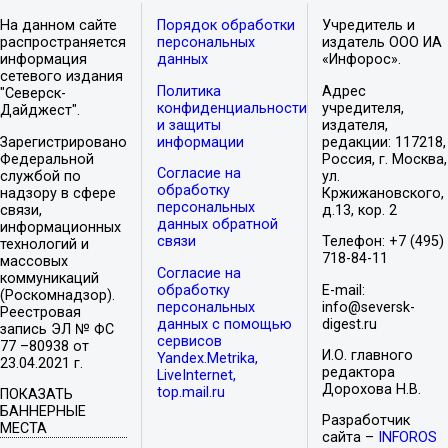
На данном сайте
Порядок обработки
Учредитель и
распространяется
персональных
издатель ООО ИА
информация
данных
«Инфорос».
сетевого издания
Политика
Адрес
"Северск-
конфиденциальности
учредителя,
Дайджест".
и защиты
издателя,
Зарегистрировано
информации
редакции: 117218,
Федеральной
Россия, г. Москва,
Согласие на
службой по
ул.
обработку
надзору в сфере
Кржижановского,
персональных
связи,
д.13, кор. 2
данных обратной
информационных
связи
Телефон: +7 (495)
технологий и
718-84-11
массовых
Согласие на
коммуникаций
обработку
E-mail:
(Роскомнадзор).
персональных
info@seversk-
Реестровая
данных с помощью
digest.ru
запись ЭЛ № ФС
сервисов
77 –80938 от
И.О. главного
Yandex.Metrika,
23.04.2021 г.
редактора
LiveInternet,
Дорохова Н.В.
top.mail.ru
ПОКАЗАТЬ
БАННЕРНЫЕ
Разработчик
МЕСТА
сайта –
INFOROS