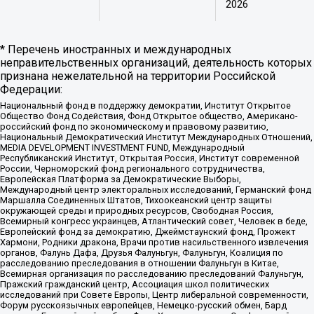
2026
* Перечень иностранных и международных
неправительственных организаций, деятельность которых
признана нежелательной на территории Российской
Федерации:
Национальный фонд в поддержку демократии, Институт Открытое
Общество Фонд Содействия, Фонд Открытое общество, Американо-
российский фонд по экономическому и правовому развитию,
Национальный Демократический Институт Международных Отношений,
MEDIA DEVELOPMENT INVESTMENT FUND, Международный
Республиканский Институт, Открытая Россия, Институт современной
России, Черноморский фонд регионального сотрудничества,
Европейская Платформа за Демократические Выборы,
Международный центр электоральных исследований, Германский фонд
Маршалла Соединенных Штатов, Тихоокеанский центр защиты
окружающей среды и природных ресурсов, Свободная Россия,
Всемирный конгресс украинцев, Атлантический совет, Человек в беде,
Европейский фонд за демократию, Джеймстаунский фонд, Прожект
Хармони, Родники дракона, Врачи против насильственного извлечения
органов, Фалунь Дафа, Друзья Фалуньгун, Фалуньгун, Коалиция по
расследованию преследования в отношении Фалуньгун в Китае,
Всемирная организация по расследованию преследований Фалуньгун,
Пражский гражданский центр, Ассоциация школ политических
исследований при Совете Европы, Центр либеральной современности,
Форум русскоязычных европейцев, Немецко-русский обмен, Бард