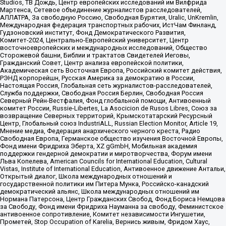
Studios, ТВ Дождь, Центр европейских исследований им Вилфрида
Мартенса, Сетевое объединение журналистов расследователей,
АЛЛАТРА, За свободную Россию, Свободная Бурятия, Uralic, UnKremlin,
Международная федерация транспортных рабочих, ИстЧам Финланд,
Гудзоновский институт, Фонд Демократического Развития,
Комитет-2024, Центрально-Европейский университет, Центр
восточноевропейских и международных исследований, Общество
Сторожевой башни, Библии и трактатов Свидетелей Иеговы,
Гражданский Совет, Центр анализа европейской политики,
Академическая сеть Восточная Европа, Российский комитет действия,
РЭНД корпорейшн, Русская Америка за демократию в России,
Настоящая Россия, Глобальная сеть журналистов-расследователей,
Служба поддержки, Свободная Россия Берлин, Свободная Россия
Северный Рейн-Вестфалия, Фонд глобальной помощи, Антивоенный
комитет России, Russie-Libertes, La Asocicion de Rusos Libres, Союз за
возвращение Северных территорий, Крымскотатарский Ресурсный
Центр, Глобальный союз IndustriALL, Russian Election Monitor, Article 19,
Мнение медиа, Федерация анархического черного креста, Радио
Свободная Европа, Германское общество изучения Восточной Европы,
Фонд имени Фридриха Эберта, XZ gGmbH, Мобильная академия
поддержки гендерной демократии и миротворчества, Форум имени
Льва Копелева, American Councils for International Education, Cultural
Vistas, Institute of International Education, Антивоенное движение Антальи,
Открытый диалог, Школа международных отношений и
государственной политики им Питера Мунка, Российско-канадский
демократический альянс, Школа международных отношений им
Нормана Патерсона, Центр Гражданских Свобод, Фонд Бориса Немцова
за Свободу, Фонд имени Фридриха Науманна за свободу, Феминистское
антивоенное сопротивление, Комитет независимости Ингушетии,
Прометей, Stop Occupation of Karelia, Вернись живым, Фридом Хаус,