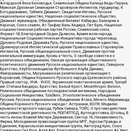
Асгардской Веси Беловодья, Славянская Община Капища Веды Перуна,
Мужская Духовная Семинария Староверов-Инглингов, Нурджулар, К
Богодержавию, Таблиги Джамаат, Свидетели Иеговы, Русское
национальное единство, Национал-социалистическое общество,
Джамаат мувахидов, Объединенный Вилайат Кабарды, Балкарии и
Карачая, Союз славян, Ат-Такфир Валь-Хиджра, Пит Буль, Национал-
социалистическая рабочая партия России, Славянский союз,
Формат-18, Благородный Орден Дьявола, Армия воли народа,
Национальная Социалистическая Инициатива города Череповца,
Духовно-Родовая Держава Русь, Русское национальное единство,
Древнерусской Инглистической церкви Православных Староверов-
Инглингов, Русский общенациональный союз, Движение против
нелегальной иммиграции, Кровь и Честь, О свободе совести и о
религиозных объединениях, Омская организация общественного
политического движения Русское национальное единство, Северное
Братство, Клуб Болельщиков Футбольного Клуба Динамо,
Файзрахманисты, Мусульманская религиозная организация п.
Боровский, Община Коренного Русского народа Щелковского района,
Правый сектор, УНА - УНСО, Украинская повстанческая армия, Тризуб
им. Степана Бандеры, Братство, Белый Крест, Misanthropic division,
Религиозное объединение последователей инглиизма, Народная
Социальная Инициатива, TulaSkins, Этнополитическое объединение
Русские, Русское национальное объединение Атака, Мечеть Мирмамеда,
Община Коренного Русского народа г. Астрахани, ВОЛЯ, Меджлис
крымскотатарского народа, Рубеж Севера, ТОЙС, О противодействии
экстремистской деятельности, РЕВТАТПОД, Артподготовка, Штольц, В
честь иконы Божией Матери Державная, Сектор 16, Независимость,
Фирма, Молодежная правозащитная группа МПГ, Курсом Правды и
Единения, Каракольская инициативная группа, Автоград Крю, Союз
Славянских Сил Руси, Алля-Аят, Благотворительный пансионат Ак Умут,