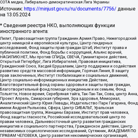
СОТА медиа, Либерально-демократическая Лига Украины
Источник:
https://minjust.gov.ru/ru/documents/7756/
данные
на
13.05.2024
* Сведения реестра НКО, выполняющих функции
иностранного агента:
Лилит, Правозащитная группа Гражданин.Армия.Право, Нижегородский
центр немецкой и европейской культуры, Центр гендерных
исследований, Фонд защиты прав граждан Штаб, Институт права и
публичной политики, Фонд борьбы с коррупцией, Альянс врачей,
НАСИЛИЮ.НЕТ, Мы против СПИДа, СВЕЧА, Гуманитарное действие,
Открытый Петербург, Лига Избирателей, Правовая инициатива,
Гражданский Союз, Хасдей Ерушалаим, Центр поддержки и содействия
развитию средств массовой информации, Горячая Линия, В защиту
прав заключенных, Институт глобализации и социальных движений,
Центр социально-информационных инициатив Действие,
Благотворительный фонд охраны здоровья и защиты прав граждан,
Благотворительный фонд помощи осужденным и их семьям, Фонд
Тольятти, Новое время, Серебряная тайга, Так-Так-Так, Сова, центр Анна,
Проект Апрель, Самарская губерния, Эра здоровья, Мемориал,
Аналитический Центр Юрия Левады, Издательство Парк Гагарина, Фонд
имени Андрея Рылькова, Сфера, Центр СИБАЛЬТ, Уральская
правозащитная группа, Женщины Евразии, Институт прав человека,
Фонд защиты гласности, Российский исследовательский центр по
правам человека, Дальневосточный центр развития гражданских
инициатив и социального партнерства, Гражданское действие, Центр
независимых социологических исследований, Сутяжник, АКАДЕМИЯ ПО
ПРАВАМ ЧЕЛОВЕКА, Центр развития некоммерческих организаций,