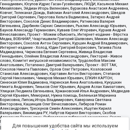
Для повышения удобства сайта мы используем
Источник:
https://minjust.gov.ru/uploaded/files/reestr-