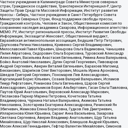
Частное учреждение в Калининграде Совета Министров северных
стран, Гражданское содействие, Трансперенси Интернешнл-Р, Центр
Защиты Прав Средств Массовой Информации, Институт развития
прессы - Сибирь, Частное учреждение в Санкт-Петербурге Совета
Министров Северных Стран, Фонд поддержки свободы прессы,
Гражданский контроль, Человек и Закон, Общественная комиссия по
сохранению наследия академика Сахарова, Информационное агентство
МЕМО. РУ, Институт региональной прессы, Институт Развития Свободы
Информации, Экозащита!-Женсовет, Общественный вердикт,
Евразийская антимонопольная ассоциация, Бедушев Петр Петрович,
Дзугкоева Регина Николаевна, Кривенко Сергей Владимирович,
Милославский Павел Юрьевич, Шнырова Ольга Вадимовна, Чанышева
Лилия Айратовна, Сидорович Ольга Борисовна, Туровский Александр
Алексеевич, Васильева Анастасия Евгеньевна, Ривина Анна Валерьевна,
Бойко Анатолий Николаевич, Дугин Сергей Георгиевич, Пивоваров
Андрей Сергеевич, Аверин Виталий Евгеньевич, Барахоев Магомед
Бекханович, Шарипков Олег Викторович, Мошель Ирина Ароновна,
Шведов Григорий Сергеевич, Пономарев Лев Александрович,
Каргалицкий Борис Юльевич, Созаев Валерий Валерьевич, Исламов
Тимур Рифгатович, Романова Ольга Евгеньевна, Щаров Сергей
Алексадрович, Цирульников Борис Альбертович, Гасан Ольга Павловна,
Паутов Юрий Анатольевич, Верховский Александр Маркович,
Пислакова-Паркер Марина Петровна, Кочеткова Татьяна
Владимировна, Чуркина Наталья Валерьевна, Акимова Татьяна
Николаевна, Золотарева Екатерина Александровна, Рачинский Ян
Збигневич, Жемкова Елена Борисовна, Гудков Лев Дмитриевич,
Илларионова Юлия Юрьевна, Саранг Анна Васильевна, Захарова
Светлана Сергеевна, Аверин Владимир Анатольевич, Щур Татьяна
Михайловна, Щур Николай Алексеевич, Блинушов Андрей Юрьевич,
Мосин Алексей Геннадьевич, Гефтер Валентин Михайлович, Симонов