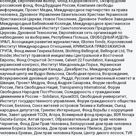
колледж, Европейский выбор, Фонд Ходорковского, Оксфордский
российский фонд, Фонд Будущее России, Компания свободы
информации, Проект Медиа, Международное партнерство за права
человека, Духовное Управление Евангельских Христиан Украинской
Христианской Церкви, Новое Поколение, Духовное Учебное Заведение
Международный Библейский Колледж, Международное христианское
движение, Всемирный Институт Саентологических Предприятий,
Церковь Духовной Технологии, Европейская сеть организаций по
наблюдению за выборами, Республика Польша, СВОБОДНЫЙ ИДЕЛЬ-
УРАЛ, Ассоциация развития журналистики, IStories fonds, Королевский
Институт Международных Отношений, КРИМСЬКА ПРАВОЗАХИСНА
ГРУПА, Фонд имени Генриха Бёлля, Stichting Bellingcat, Bellingcat Ltd, The
Insider, Институт правовой инициативы Центральной и Восточной
Европы, Фонд Открытой Эстонии, Calvert 22 Foundation, Канадский
украинский конгресс, Институт Макдональда-Лорье, Украинская
национальная федерация Канады, Декабристы, Международный
научный центр им Вудро Вильсона, Свободная пресса, Возрождение,
Всеукраинский духовный центр , Риддл, Русский антивоенный комитет в
Швеции, Проект Медуза, Фонд Андрея Сахарова, Форум свободной
России, Лига Свободных Наций, Transparеncy International, Форум
Свободных Народов ПостРоссии, Солидарность с гражданским
движением в России – Solidarus, КрымSOS, Свободный университет,
Институт государственного управления, Форум гражданского общества
Россия, Беллона, Союз жителей островов Тисима и Хабомаи, Съезд
народных депутатов, Гринпис Интернешнл, Фонд борьбы с коррупцией
Инк, Завет церквей TCCN, Агора, Всемирный фонд природы, BDR Novaja
Gazeta-Europe, Алтай проект, Образовательный дом прав человека
Чернигов, Фонд Дом Прав Человека, Белорусский дом прав человека
имени Бориса Звозскова, Дом прав человека Тбилиси, Дом прав
человека Ереван, Дом прав человека Крым, Центр дикого лосося, TVR