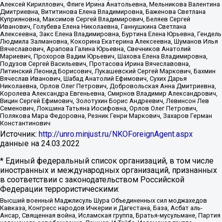
Алексей Кириллович, Флиге Ирина Анатольевна, Мельникова Валентина
Дмитриевна, Вититинова Елена Владимировна, Баженова Светлана
Куприяновна, Максимов Сергей Владимирович, Беляев Сергей
Иванович, Голубева Елена Николаевна, Ганнушкина Светлана
Алексеевна, Закс Елена Владимировна, Буртина Елена Юрьевна, Гендель
Людмила Залмановна, Кокорина Екатерина Алексеевна, Шуманов Илья
Вячеславович, Арапова Галина Юрьевна, Свечников Анатолий
Мариевич, Прохоров Вадим Юрьевич, Шахова Елена Владимировна,
Подузов Сергей Васильевич, Протасова Ирина Вячеславовна,
Литинский Леонид Борисович, Лукашевский Сергей Маркович, Бахмин
Вячеслав Иванович, Шабад Анатолий Ефимович, Сухих Дарья
Николаевна, Орлов Олег Петрович, Добровольская Анна Дмитриевна,
Королева Александра Евгеньевна, Смирнов Владимир Александрович,
Вицин Сергей Ефимович, Золотухин Борис Андреевич, Левинсон Лев
Семенович, Локшина Татьяна Иосифовна, Орлов Олег Петрович,
Полякова Мара Федоровна, Резник Генри Маркович, Захаров Герман
Константинович
Источник:
http://unro.minjust.ru/NKOForeignAgent.aspx
данные на
24.03.2022
* Единый федеральный список организаций, в том числе
иностранных и международных организаций, признанных
в соответствии с законодательством Российской
Федерации террористическими:
Высший военный Маджлисуль Шура Объединенных сил моджахедов
Кавказа, Конгресс народов Ичкерии и Дагестана, База, Асбат аль-
Ансар, Священная война, Исламская группа, Братья-мусульмане, Партия