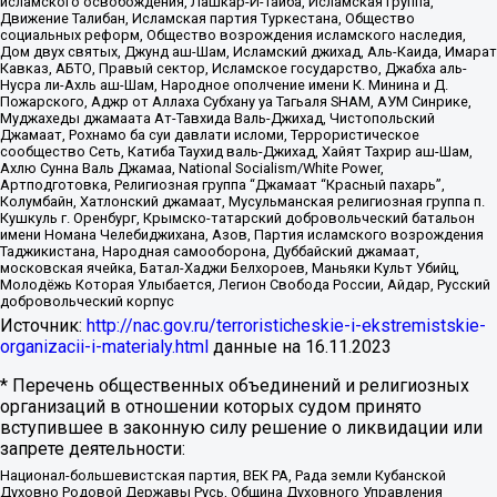
исламского освобождения, Лашкар-И-Тайба, Исламская группа,
Движение Талибан, Исламская партия Туркестана, Общество
социальных реформ, Общество возрождения исламского наследия,
Дом двух святых, Джунд аш-Шам, Исламский джихад, Аль-Каида, Имарат
Кавказ, АБТО, Правый сектор, Исламское государство, Джабха аль-
Нусра ли-Ахль аш-Шам, Народное ополчение имени К. Минина и Д.
Пожарского, Аджр от Аллаха Субхану уа Тагьаля SHAM, АУМ Синрике,
Муджахеды джамаата Ат-Тавхида Валь-Джихад, Чистопольский
Джамаат, Рохнамо ба суи давлати исломи, Террористическое
сообщество Сеть, Катиба Таухид валь-Джихад, Хайят Тахрир аш-Шам,
Ахлю Сунна Валь Джамаа, National Socialism/White Power,
Артподготовка, Религиозная группа “Джамаат “Красный пахарь”,
Колумбайн, Хатлонский джамаат, Мусульманская религиозная группа п.
Кушкуль г. Оренбург, Крымско-татарский добровольческий батальон
имени Номана Челебиджихана, Азов, Партия исламского возрождения
Таджикистана, Народная самооборона, Дуббайский джамаат,
московская ячейка, Батал-Хаджи Белхороев, Маньяки Культ Убийц,
Молодёжь Которая Улыбается, Легион Свобода России, Айдар, Русский
добровольческий корпус
Источник:
http://nac.gov.ru/terroristicheskie-i-ekstremistskie-
organizacii-i-materialy.html
данные на
16.11.2023
* Перечень общественных объединений и религиозных
организаций в отношении которых судом принято
вступившее в законную силу решение о ликвидации или
запрете деятельности:
Национал-большевистская партия, ВЕК РА, Рада земли Кубанской
Духовно Родовой Державы Русь, Община Духовного Управления