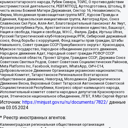
крымскотатарского народа, Рубеж Севера, ТОЙС, О противодействии
экстремистской деятельности, РЕВТАТПОД, Артподготовка, Штольц, В
честь иконы Божией Матери Державная, Сектор 16, Независимость,
Фирма, Молодежная правозащитная группа МПГ, Курсом Правды и
Единения, Каракольская инициативная группа, Автоград Крю, Союз
Славянских Сил Руси, Алля-Аят, Благотворительный пансионат Ак Умут,
Русская республика Русь, Арестантское уголовное единство, Башкорт,
Нация и свобода, Нация и свобода, W.H.С., Фалунь Дафа, Иртыш Ultras,
Русский Патриотический клуб-Новокузнецк/РПК, Сибирский державный
союз, Фонд борьбы с коррупцией, Фонд защиты прав граждан, Штабы
Навального, Совет граждан СССР Прикубанского округа г. Краснодара,
Мужское государство, Народное объединение русского движения,
Народное движение Адат, Народный совет граждан РСФСР СССР
Архангельской области, Проект Штурм, Граждане СССР, Держава Союз
Советских Светлых Родов, Совет Советских Социалистических Районов,
Meta Platforms Inc, Facebook, Instagram, WhatsApp, СИЧ-С14,
Добровольческое Движение Организации украинских националистов,
Черный Комитет, Татарстанское Региональное Всетатарское
общественное движение, Невоград, Молодежное Демократическое
Движение Весна, Верховный Совет Татарской Автономной Советской
Социалистической Республики, Конгресс ойрат-калмыцкого народа,
Исполнительный комитет совета народных депутатов Красноярского
края, Этническое национальное объединение, ЛГБТ, Я.МЫ Сергей Фургал
Источник:
https://minjust.gov.ru/ru/documents/7822/
данные
на
03.05.2024
* Реестр иностранных агентов:
Калининградская региональная общественная организация "Экозащита!-Женсовет", Фонд содействия защите прав и свобод граждан "Общественный вердикт", Фонд "Институт Развития Свободы Информации", Частное учреждение "Информационное агентство МЕМО. РУ", Региональная общественная организация "Общественная комиссия по сохранению наследия академика Сахарова", Фонд поддержки свободы прессы, Санкт-Петербургская общественная правозащитная организация "Гражданский контроль", Межрегиональная общественная организация "Информационно-просветительский центр "Мемориал", Региональный Фонд "Центр Защиты Прав Средств Массовой Информации", с 05.12.2023 Фонд "Центр Защиты Прав Средств массовой информации", Региональная общественная благотворительная организация помощи беженцам и мигрантам "Гражданское содействие", Негосударственное образовательное учреждение дополнительного профессионального образования (повышение квалификации) специалистов "АКАДЕМИЯ ПО ПРАВАМ ЧЕЛОВЕКА", Свердловская региональная общественная организация "Сутяжник", Автономная некоммерческая организация "Центр независимых социологических исследований", Союз общественных объединений "Российский исследовательский центр по правам человека", Региональное общественное учреждение научно-информационный центр "МЕМОРИАЛ", Некоммерческая организация "Фонд защиты гласности", Автономная некоммерческая организация "Институт прав человека", Городская общественная организация "Екатеринбургское общество "МЕМОРИАЛ", Городская общественная организация "Рязанское историко-просветительское и правозащитное общество "Мемориал" (Рязанский Мемориал), Челябинский региональный орган общественной самодеятельности – женское общественное объединение "Женщины Евразии", Челябинский региональный орган общественной самодеятельности "Уральская правозащитная группа", Фонд содействия защите здоровья и социальной справедливости имени Андрея Рылькова, Автономная Некоммерческая Организация "Аналитический Центр Юрия Левады", Автономная некоммерческая организация социальной поддержки населения "Проект Апрель", Региональная общественная организация помощи женщинам и детям, находящимся в кризисной ситуации "Информационно-методический центр "Анна", Фонд содействия развитию массовых коммуникаций и правовому просвещению "Так-так-Так", Фонд содействия устойчивому развитию "Серебряная тайга", Свердловский региональный общественный фонд социальных проектов "Новое время", "Idel.Реалии", Кавказ.Реалии, Крым.Реалии, Телеканал Настоящее Время, Татаро-башкирская служба Радио Свобода (Azatliq Radiosi), Радио Свободная Европа/Радио Свобода (PCE/PC), "Сибирь.Реалии", "Фактограф", Благотворительный фонд помощи осужденным и их семьям, Автономная некоммерческая организация "Институт глобализации и социальных движений", Фонд "В защиту прав заключенных", Частное учреждение "Центр поддержки и содействия развитию средств массовой информации", Пензенский региональный общественный благотворительный фонд "Гражданский союз", "Север.Реалии", Некоммерческая организация Фонд "Правовая инициатива", Общество с ограниченной ответственностью "Радио Свободная Европа/Радио Свобода", Чешское информационное агентство "MEDIUM-ORIENT", Красноярская региональная общественная организация "Мы против СПИДа", Камалягин Денис Николаевич, Маркелов Сергей Евгеньевич, Пономарев Лев Александрович, Савицкая Людмила Алексеевна, Автономная некоммерческая организация "Центр по работе с проблемой насилия "НАСИЛИЮ.НЕТ", Межрегиональный профессиональный союз работников здравоохранения "Альянс врачей", Юридическое лицо, зарегистрированное в Латвийской Республике, SIA "Medusa Project" (регистрационный номер 40103797863, дата регистрации 10.06.2014), Некоммерческая организация "Фонд по борьбе с коррупцией", Автономная некоммерческая организация "Институт права и публичной политики", Баданин Роман Сергеевич, Гликин Максим Александрович, Железнова Мария Михайловна, Лукьянова Юлия Сергеевна, Маетная Елизавета Витальевна, Маняхин Петр Борисович, Чуракова Ольга Владимировна, Ярош Юлия Петровна, Юридическое лицо "The Insider SIA", зарегистрированное в Риге, Латвийская Республика (дата регистрации 26.06.2015), являющееся администратором доменного имени интернет-издания "The Insider SIA", https://theins.ru, Постернак Алексей Евгеньевич, Рубин Михаил Аркадьевич, Анин Роман Александрович, Юридическое лицо Istories fonds, зарегистрированное в Латвийской Республике (регистрационный номер 50008295751, дата регистрации 24.02.2020), Великовский Дмитрий Александрович, Долинина Ирина Николаевна, Мароховская Алеся Алексеевна, Шлейнов Роман Юрьевич, Шмагун Олеся Валентиновна, Общество с ограниченной ответственностью "Альтаир 2021", Общество с ограниченной ответственностью "Вега 2021", Общество с ограниченной ответственностью "Главный редактор 2021", Общество с ограниченной ответственностью "Ромашки монолит", Важенков Артем Валерьевич, Ивановская областная общественная организация "Центр гендерных исследований", Гурман Юрий Альбертович, Медиапроект "ОВД-Инфо", Егоров Владимир Владимирович, Жилинский Владимир Александрович, Общество с ограниченной ответственностью "ЗП", Иванова София Юрьевна, Карезина Инна Павловна, Кильтау Екатерина Викторовна, Петров Алексей Викторович, Пискунов Сергей Евгеньевич, Смирнов Сергей Сергеевич, Тихонов Михаил Сергеевич, Общество с ограниченной ответственностью "ЖУРНАЛИСТ-ИНОСТРАННЫЙ АГЕНТ", Арапова Галина Юрьевна, Вольтская Татьяна Анатольевна, Американская компания "Mason G.E.S. Anonymous Foundation" (США), являющаяся владельцем интернет-издания https://mnews.world/, Компания "Stichting Bellingcat", зарегистрированная в Нидерландах (дата регистрации 11.07.2018), Захаров Андрей Вячеславович, Клепиковская Екатерина Дмитриевна, Общество с ограниченной ответственностью "МЕМО", Перл Роман Александрович, Симонов Евгений Алексеевич, Соловьева Елена Анатольевна, Сотников Даниил Владимирович, Сурначева Елизавета Дмитриевна, Автономная некоммерческая организация по защите прав человека и информированию населения "Якутия – Наше Мнение", Общество с ограниченной ответственностью "Москоу диджитал медиа", с 26.01.2023 Общество с ограниченной ответственностью "Чайка Белые сады", Ветошкина Валерия Валерьевна, Заговора Максим Александрович, Межрегиональное общественное движение "Российская ЛГБТ - сеть", Оленичев Максим Владимирович, Павлов Иван Юрьевич, Скворцова Елена Сергеевна, Общество с ограниченной ответственностью "Как бы инагент", Кочетков Игорь Викторович, Общество с ограниченной ответственностью "Честные выборы", Еланчик Олег Александрович, Общество с ограниченной ответственностью "Нобелевский призыв", Гималова Регина Эмилевна, Григорьев Андрей Валерьевич, Григорьева Алина Александровна, Ассоциация по содействию защите прав призывников, альтернативнослужащих и военнослужащих "Правозащитная группа "Гражданин.Армия.Право", Хисамова Регина Фаритовна, Автономная некоммерческая организация по реализации социально-правовых программ "Лилит", Дальневосточное общественное движение "Маяк", Санкт-Петербургская ЛГБТ-инициативная группа "Выход", Инициативная группа ЛГБТ+ "Реверс", Алексеев Андрей Викторович, Бекбулатова Таисия Львовна, Беляев Иван Михайлович, Владыкина Елена Сергеевна, Гельман Марат Александрович, Никульшина Вероника Юрьевна, Толоконникова Надежда Андреевна, Шендерович Виктор Анатольевич, Общество с ограниченной ответственностью "Данное сообщение", Общество с ограниченной ответственностью Издательский дом "Новая глава", Айнбиндер Александра Александровна, Московский комьюнити-центр для ЛГБТ+инициатив, Благотворительный фонд развития филантропии, Deutsche Welle (Германия, Kurt-Schumacher-Strasse 3, 53113 Bonn), Борзунова Мария Михайловна, Воробьев Виктор Викторович, Голубева Анна Львовна, Константинова Алла Михайловна, Малкова Ирина Владимировна, Мурадов Мурад Абдулгалимович, Осетинская Елизавета Николаевна, Понасенков Евгений Николаевич, Ганапольский Матвей Юрьевич, Киселев Евгений Алексеевич, Борухович Ирина Григорьевна, Дремин Иван Тимофеевич, Дубровский Дмитрий Викторович, Красноярская региональная общественная организация поддержки и развития альтернативных образовательных технологий и межкультурных коммуникаций "ИНТЕРРА", Маяковская Екатерина Алексеевна, Фейгин Марк Захарович, Филимонов Андрей Викторович, Дзугкоева Регина Николаевна, Доброхотов Роман Александрович, Дудь Юрий Александрович, Елкин Сергей Владимирович, Кругликов Кирилл Игоревич, Сабунаева Мария Леонидовна, Семенов Алексей Владимирович, Шаинян Карен Багратович, Шульман Екатерина Михайловна, Асафьев Артур Валерьевич, Вахштайн Виктор Семенович, Венедиктов Алексей Алексеевич, Лушникова Екатерина Евгеньевна, Волков Леонид Михайлович, Невзоров Александр Глебович, Пархоменко Сергей Борисович, Сироткин Ярослав Николаевич, Кара-Мурза Владимир Владимирович, Баранова Наталья Владимировна, Гозман Леонид Яковлевич, Кагарлицкий Борис Юльевич, Климарев Михаил Валерьевич, Милов Владимир Станиславович, Автономная некоммерческая организация Краснодарский центр современного искусства "Типография", Моргенштерн Алишер Тагирович, Соболь Любовь Эдуардовна, Общество с ограниченной ответственностью "ЛИЗА НОРМ", Каспаров Гарри Кимович, Ходорковский Михаил Борисович, Общество с ограниченной ответственностью "Апрельские тезисы", Данилович Ирина Брониславовна, Кашин Олег Владимирович, Петров Николай Владимирович, Пивоваров Алексей Владимирович, Соколов Михаил Владимирович, Цветкова Юлия Владимировна, Чичваркин Евгений Александрович, Комитет против пыток/Команда против пыток, Общество с ограниченной ответственностью "Первый научный", Общество с ограниченной ответственностью "Вертолет и ко", Белоцерковская Вероника Борисовна, Кац Максим Евгеньевич, Лазарева Татьяна Юрьевна, Шаведдинов Руслан Табризович, Яшин Илья Валерьевич, Общество с ограниченной ответственностью "Иноагент ААВ", Алешковский Дмитрий Петрович, Альбац Евгения Марковна, Быков Дмитрий Львович, Галямина Юлия Евгеньевна, Лойко Сергей Леонидович, Мартынов Кирилл Константинович, Медведев Сергей Александрович, Крашенинников Федор Геннадиевич, Гордеева Катерина Вл