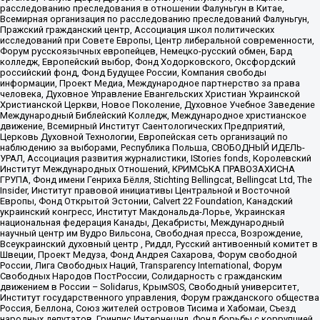
расследованию преследования в отношении Фалуньгун в Китае,
Всемирная организация по расследованию преследований Фалуньгун,
Пражский гражданский центр, Ассоциация школ политических
исследований при Совете Европы, Центр либеральной современности,
Форум русскоязычных европейцев, Немецко-русский обмен, Бард
колледж, Европейский выбор, Фонд Ходорковского, Оксфордский
российский фонд, Фонд Будущее России, Компания свободы
информации, Проект Медиа, Международное партнерство за права
человека, Духовное Управление Евангельских Христиан Украинской
Христианской Церкви, Новое Поколение, Духовное Учебное Заведение
Международный Библейский Колледж, Международное христианское
движение, Всемирный Институт Саентологических Предприятий,
Церковь Духовной Технологии, Европейская сеть организаций по
наблюдению за выборами, Республика Польша, СВОБОДНЫЙ ИДЕЛЬ-
УРАЛ, Ассоциация развития журналистики, IStories fonds, Королевский
Институт Международных Отношений, КРИМСЬКА ПРАВОЗАХИСНА
ГРУПА, Фонд имени Генриха Бёлля, Stichting Bellingcat, Bellingcat Ltd, The
Insider, Институт правовой инициативы Центральной и Восточной
Европы, Фонд Открытой Эстонии, Calvert 22 Foundation, Канадский
украинский конгресс, Институт Макдональда-Лорье, Украинская
национальная федерация Канады, Декабристы, Международный
научный центр им Вудро Вильсона, Свободная пресса, Возрождение,
Всеукраинский духовный центр , Риддл, Русский антивоенный комитет в
Швеции, Проект Медуза, Фонд Андрея Сахарова, Форум свободной
России, Лига Свободных Наций, Transparеncy International, Форум
Свободных Народов ПостРоссии, Солидарность с гражданским
движением в России – Solidarus, КрымSOS, Свободный университет,
Институт государственного управления, Форум гражданского общества
Россия, Беллона, Союз жителей островов Тисима и Хабомаи, Съезд
народных депутатов, Гринпис Интернешнл, Фонд борьбы с коррупцией