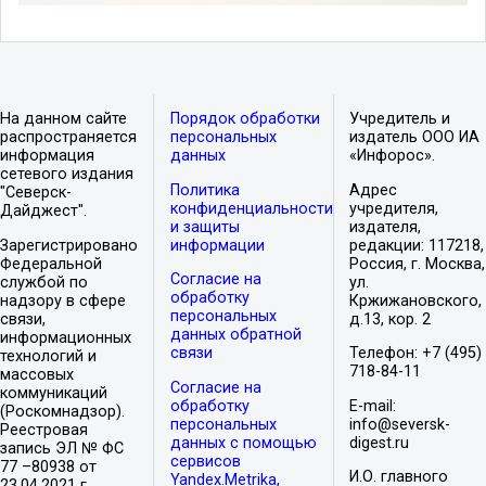
На данном сайте
Порядок обработки
Учредитель и
распространяется
персональных
издатель ООО ИА
информация
данных
«Инфорос».
сетевого издания
Политика
Адрес
"Северск-
конфиденциальности
учредителя,
Дайджест".
и защиты
издателя,
Зарегистрировано
информации
редакции: 117218,
Федеральной
Россия, г. Москва,
Согласие на
службой по
ул.
обработку
надзору в сфере
Кржижановского,
персональных
связи,
д.13, кор. 2
данных обратной
информационных
связи
Телефон: +7 (495)
технологий и
718-84-11
массовых
Согласие на
коммуникаций
обработку
E-mail:
(Роскомнадзор).
персональных
info@seversk-
Реестровая
данных с помощью
digest.ru
запись ЭЛ № ФС
сервисов
77 –80938 от
И.О. главного
Yandex.Metrika,
23.04.2021 г.