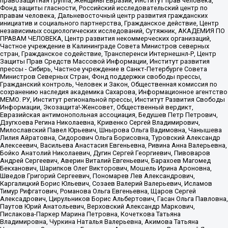
правозащитная группа, Женщины Евразии, Институт прав человека,
Фонд защиты гласности, Российский исследовательский центр по
правам человека, Дальневосточный центр развития гражданских
инициатив и социального партнерства, Гражданское действие, Центр
независимых социологических исследований, Сутяжник, АКАДЕМИЯ ПО
ПРАВАМ ЧЕЛОВЕКА, Центр развития некоммерческих организаций,
Частное учреждение в Калининграде Совета Министров северных
стран, Гражданское содействие, Трансперенси Интернешнл-Р, Центр
Защиты Прав Средств Массовой Информации, Институт развития
прессы - Сибирь, Частное учреждение в Санкт-Петербурге Совета
Министров Северных Стран, Фонд поддержки свободы прессы,
Гражданский контроль, Человек и Закон, Общественная комиссия по
сохранению наследия академика Сахарова, Информационное агентство
МЕМО. РУ, Институт региональной прессы, Институт Развития Свободы
Информации, Экозащита!-Женсовет, Общественный вердикт,
Евразийская антимонопольная ассоциация, Бедушев Петр Петрович,
Дзугкоева Регина Николаевна, Кривенко Сергей Владимирович,
Милославский Павел Юрьевич, Шнырова Ольга Вадимовна, Чанышева
Лилия Айратовна, Сидорович Ольга Борисовна, Туровский Александр
Алексеевич, Васильева Анастасия Евгеньевна, Ривина Анна Валерьевна,
Бойко Анатолий Николаевич, Дугин Сергей Георгиевич, Пивоваров
Андрей Сергеевич, Аверин Виталий Евгеньевич, Барахоев Магомед
Бекханович, Шарипков Олег Викторович, Мошель Ирина Ароновна,
Шведов Григорий Сергеевич, Пономарев Лев Александрович,
Каргалицкий Борис Юльевич, Созаев Валерий Валерьевич, Исламов
Тимур Рифгатович, Романова Ольга Евгеньевна, Щаров Сергей
Алексадрович, Цирульников Борис Альбертович, Гасан Ольга Павловна,
Паутов Юрий Анатольевич, Верховский Александр Маркович,
Пислакова-Паркер Марина Петровна, Кочеткова Татьяна
Владимировна, Чуркина Наталья Валерьевна, Акимова Татьяна