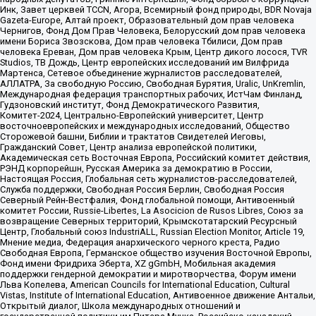
Инк, Завет церквей TCCN, Агора, Всемирный фонд природы, BDR Novaja
Gazeta-Europe, Алтай проект, Образовательный дом прав человека
Чернигов, Фонд Дом Прав Человека, Белорусский дом прав человека
имени Бориса Звозскова, Дом прав человека Тбилиси, Дом прав
человека Ереван, Дом прав человека Крым, Центр дикого лосося, TVR
Studios, ТВ Дождь, Центр европейских исследований им Вилфрида
Мартенса, Сетевое объединение журналистов расследователей,
АЛЛАТРА, За свободную Россию, Свободная Бурятия, Uralic, UnKremlin,
Международная федерация транспортных рабочих, ИстЧам Финланд,
Гудзоновский институт, Фонд Демократического Развития,
Комитет-2024, Центрально-Европейский университет, Центр
восточноевропейских и международных исследований, Общество
Сторожевой башни, Библии и трактатов Свидетелей Иеговы,
Гражданский Совет, Центр анализа европейской политики,
Академическая сеть Восточная Европа, Российский комитет действия,
РЭНД корпорейшн, Русская Америка за демократию в России,
Настоящая Россия, Глобальная сеть журналистов-расследователей,
Служба поддержки, Свободная Россия Берлин, Свободная Россия
Северный Рейн-Вестфалия, Фонд глобальной помощи, Антивоенный
комитет России, Russie-Libertes, La Asocicion de Rusos Libres, Союз за
возвращение Северных территорий, Крымскотатарский Ресурсный
Центр, Глобальный союз IndustriALL, Russian Election Monitor, Article 19,
Мнение медиа, Федерация анархического черного креста, Радио
Свободная Европа, Германское общество изучения Восточной Европы,
Фонд имени Фридриха Эберта, XZ gGmbH, Мобильная академия
поддержки гендерной демократии и миротворчества, Форум имени
Льва Копелева, American Councils for International Education, Cultural
Vistas, Institute of International Education, Антивоенное движение Антальи,
Открытый диалог, Школа международных отношений и