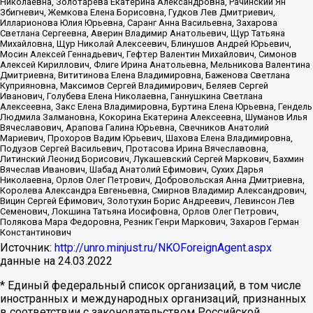
Николаевна, Золотарева Екатерина Александровна, Рачинский Ян
Збигневич, Жемкова Елена Борисовна, Гудков Лев Дмитриевич,
Илларионова Юлия Юрьевна, Саранг Анна Васильевна, Захарова
Светлана Сергеевна, Аверин Владимир Анатольевич, Щур Татьяна
Михайловна, Щур Николай Алексеевич, Блинушов Андрей Юрьевич,
Мосин Алексей Геннадьевич, Гефтер Валентин Михайлович, Симонов
Алексей Кириллович, Флиге Ирина Анатольевна, Мельникова Валентина
Дмитриевна, Вититинова Елена Владимировна, Баженова Светлана
Куприяновна, Максимов Сергей Владимирович, Беляев Сергей
Иванович, Голубева Елена Николаевна, Ганнушкина Светлана
Алексеевна, Закс Елена Владимировна, Буртина Елена Юрьевна, Гендель
Людмила Залмановна, Кокорина Екатерина Алексеевна, Шуманов Илья
Вячеславович, Арапова Галина Юрьевна, Свечников Анатолий
Мариевич, Прохоров Вадим Юрьевич, Шахова Елена Владимировна,
Подузов Сергей Васильевич, Протасова Ирина Вячеславовна,
Литинский Леонид Борисович, Лукашевский Сергей Маркович, Бахмин
Вячеслав Иванович, Шабад Анатолий Ефимович, Сухих Дарья
Николаевна, Орлов Олег Петрович, Добровольская Анна Дмитриевна,
Королева Александра Евгеньевна, Смирнов Владимир Александрович,
Вицин Сергей Ефимович, Золотухин Борис Андреевич, Левинсон Лев
Семенович, Локшина Татьяна Иосифовна, Орлов Олег Петрович,
Полякова Мара Федоровна, Резник Генри Маркович, Захаров Герман
Константинович
Источник:
http://unro.minjust.ru/NKOForeignAgent.aspx
данные на
24.03.2022
* Единый федеральный список организаций, в том числе
иностранных и международных организаций, признанных
в соответствии с законодательством Российской