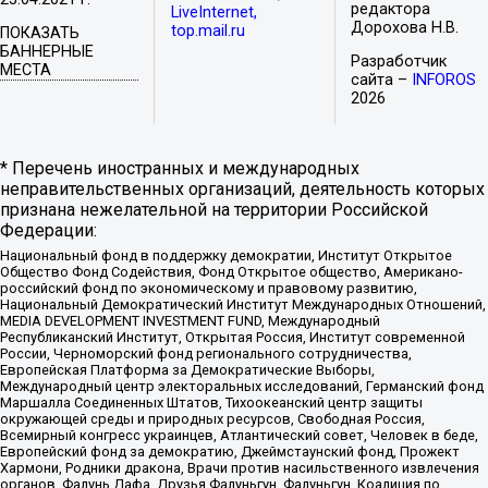
редактора
LiveInternet,
Дорохова Н.В.
top.mail.ru
ПОКАЗАТЬ
БАННЕРНЫЕ
Разработчик
МЕСТА
сайта –
INFOROS
2026
* Перечень иностранных и международных
неправительственных организаций, деятельность которых
признана нежелательной на территории Российской
Федерации:
Национальный фонд в поддержку демократии, Институт Открытое
Общество Фонд Содействия, Фонд Открытое общество, Американо-
российский фонд по экономическому и правовому развитию,
Национальный Демократический Институт Международных Отношений,
MEDIA DEVELOPMENT INVESTMENT FUND, Международный
Республиканский Институт, Открытая Россия, Институт современной
России, Черноморский фонд регионального сотрудничества,
Европейская Платформа за Демократические Выборы,
Международный центр электоральных исследований, Германский фонд
Маршалла Соединенных Штатов, Тихоокеанский центр защиты
окружающей среды и природных ресурсов, Свободная Россия,
Всемирный конгресс украинцев, Атлантический совет, Человек в беде,
Европейский фонд за демократию, Джеймстаунский фонд, Прожект
Хармони, Родники дракона, Врачи против насильственного извлечения
органов, Фалунь Дафа, Друзья Фалуньгун, Фалуньгун, Коалиция по