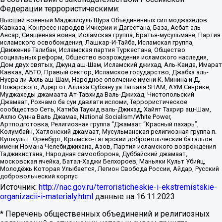
Федерации террористическими:
Высший военный Маджлисуль Шура Объединенных сил моджахедов
Кавказа, Конгресс народов Ичкерии и Дагестана, База, Асбат аль-
Ансар, Священная война, Исламская группа, Братья-мусульмане, Партия
исламского освобождения, Лашкар-И-Тайба, Исламская группа,
Движение Талибан, Исламская партия Туркестана, Общество
социальных реформ, Общество возрождения исламского наследия,
Дом двух святых, Джунд аш-Шам, Исламский джихад, Аль-Каида, Имарат
Кавказ, АБТО, Правый сектор, Исламское государство, Джабха аль-
Нусра ли-Ахль аш-Шам, Народное ополчение имени К. Минина и Д.
Пожарского, Аджр от Аллаха Субхану уа Тагьаля SHAM, АУМ Синрике,
Муджахеды джамаата Ат-Тавхида Валь-Джихад, Чистопольский
Джамаат, Рохнамо ба суи давлати исломи, Террористическое
сообщество Сеть, Катиба Таухид валь-Джихад, Хайят Тахрир аш-Шам,
Ахлю Сунна Валь Джамаа, National Socialism/White Power,
Артподготовка, Религиозная группа “Джамаат “Красный пахарь”,
Колумбайн, Хатлонский джамаат, Мусульманская религиозная группа п.
Кушкуль г. Оренбург, Крымско-татарский добровольческий батальон
имени Номана Челебиджихана, Азов, Партия исламского возрождения
Таджикистана, Народная самооборона, Дуббайский джамаат,
московская ячейка, Батал-Хаджи Белхороев, Маньяки Культ Убийц,
Молодёжь Которая Улыбается, Легион Свобода России, Айдар, Русский
добровольческий корпус
Источник:
http://nac.gov.ru/terroristicheskie-i-ekstremistskie-
organizacii-i-materialy.html
данные на
16.11.2023
* Перечень общественных объединений и религиозных