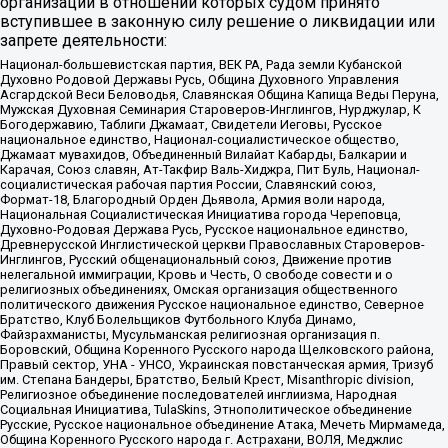
организаций в отношении которых судом принято
вступившее в законную силу решение о ликвидации или
запрете деятельности:
Национал-большевистская партия, ВЕК РА, Рада земли Кубанской
Духовно Родовой Державы Русь, Община Духовного Управления
Асгардской Веси Беловодья, Славянская Община Капища Веды Перуна,
Мужская Духовная Семинария Староверов-Инглингов, Нурджулар, К
Богодержавию, Таблиги Джамаат, Свидетели Иеговы, Русское
национальное единство, Национал-социалистическое общество,
Джамаат мувахидов, Объединенный Вилайат Кабарды, Балкарии и
Карачая, Союз славян, Ат-Такфир Валь-Хиджра, Пит Буль, Национал-
социалистическая рабочая партия России, Славянский союз,
Формат-18, Благородный Орден Дьявола, Армия воли народа,
Национальная Социалистическая Инициатива города Череповца,
Духовно-Родовая Держава Русь, Русское национальное единство,
Древнерусской Инглистической церкви Православных Староверов-
Инглингов, Русский общенациональный союз, Движение против
нелегальной иммиграции, Кровь и Честь, О свободе совести и о
религиозных объединениях, Омская организация общественного
политического движения Русское национальное единство, Северное
Братство, Клуб Болельщиков Футбольного Клуба Динамо,
Файзрахманисты, Мусульманская религиозная организация п.
Боровский, Община Коренного Русского народа Щелковского района,
Правый сектор, УНА - УНСО, Украинская повстанческая армия, Тризуб
им. Степана Бандеры, Братство, Белый Крест, Misanthropic division,
Религиозное объединение последователей инглиизма, Народная
Социальная Инициатива, TulaSkins, Этнополитическое объединение
Русские, Русское национальное объединение Атака, Мечеть Мирмамеда,
Община Коренного Русского народа г. Астрахани, ВОЛЯ, Меджлис