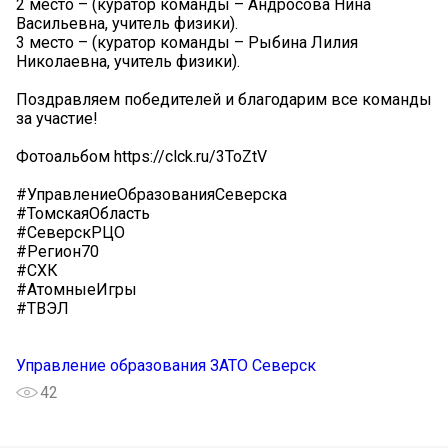
2 место – (куратор команды – Андросова Нина
Васильевна, учитель физики).
3 место – (куратор команды – Рыбина Лилия
Николаевна, учитель физики).
Поздравляем победителей и благодарим все команды
за участие!
Фотоальбом https://clck.ru/3ToZtV
#УправлениеОбразованияСеверска
#ТомскаяОбласть
#СеверскРЦО
#Регион70
#СХК
#АтомныеИгры
#ТВЭЛ
Управление образования ЗАТО Северск
42