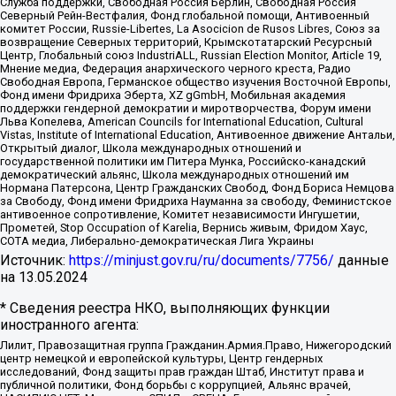
Служба поддержки, Свободная Россия Берлин, Свободная Россия
Северный Рейн-Вестфалия, Фонд глобальной помощи, Антивоенный
комитет России, Russie-Libertes, La Asocicion de Rusos Libres, Союз за
возвращение Северных территорий, Крымскотатарский Ресурсный
Центр, Глобальный союз IndustriALL, Russian Election Monitor, Article 19,
Мнение медиа, Федерация анархического черного креста, Радио
Свободная Европа, Германское общество изучения Восточной Европы,
Фонд имени Фридриха Эберта, XZ gGmbH, Мобильная академия
поддержки гендерной демократии и миротворчества, Форум имени
Льва Копелева, American Councils for International Education, Cultural
Vistas, Institute of International Education, Антивоенное движение Антальи,
Открытый диалог, Школа международных отношений и
государственной политики им Питера Мунка, Российско-канадский
демократический альянс, Школа международных отношений им
Нормана Патерсона, Центр Гражданских Свобод, Фонд Бориса Немцова
за Свободу, Фонд имени Фридриха Науманна за свободу, Феминистское
антивоенное сопротивление, Комитет независимости Ингушетии,
Прометей, Stop Occupation of Karelia, Вернись живым, Фридом Хаус,
СОТА медиа, Либерально-демократическая Лига Украины
Источник:
https://minjust.gov.ru/ru/documents/7756/
данные
на
13.05.2024
* Сведения реестра НКО, выполняющих функции
иностранного агента:
Лилит, Правозащитная группа Гражданин.Армия.Право, Нижегородский
центр немецкой и европейской культуры, Центр гендерных
исследований, Фонд защиты прав граждан Штаб, Институт права и
публичной политики, Фонд борьбы с коррупцией, Альянс врачей,