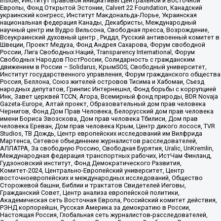
Insider, Институт правовой инициативы Центральной и Восточной
Европы, Фонд Открытой Эстонии, Calvert 22 Foundation, Канадский
украинский конгресс, Институт Макдональда-Лорье, Украинская
национальная федерация Канады, Декабристы, Международный
научный центр им Вудро Вильсона, Свободная пресса, Возрождение,
Всеукраинский духовный центр , Риддл, Русский антивоенный комитет в
Швеции, Проект Медуза, Фонд Андрея Сахарова, Форум свободной
России, Лига Свободных Наций, Transparеncy International, Форум
Свободных Народов ПостРоссии, Солидарность с гражданским
движением в России – Solidarus, КрымSOS, Свободный университет,
Институт государственного управления, Форум гражданского общества
Россия, Беллона, Союз жителей островов Тисима и Хабомаи, Съезд
народных депутатов, Гринпис Интернешнл, Фонд борьбы с коррупцией
Инк, Завет церквей TCCN, Агора, Всемирный фонд природы, BDR Novaja
Gazeta-Europe, Алтай проект, Образовательный дом прав человека
Чернигов, Фонд Дом Прав Человека, Белорусский дом прав человека
имени Бориса Звозскова, Дом прав человека Тбилиси, Дом прав
человека Ереван, Дом прав человека Крым, Центр дикого лосося, TVR
Studios, ТВ Дождь, Центр европейских исследований им Вилфрида
Мартенса, Сетевое объединение журналистов расследователей,
АЛЛАТРА, За свободную Россию, Свободная Бурятия, Uralic, UnKremlin,
Международная федерация транспортных рабочих, ИстЧам Финланд,
Гудзоновский институт, Фонд Демократического Развития,
Комитет-2024, Центрально-Европейский университет, Центр
восточноевропейских и международных исследований, Общество
Сторожевой башни, Библии и трактатов Свидетелей Иеговы,
Гражданский Совет, Центр анализа европейской политики,
Академическая сеть Восточная Европа, Российский комитет действия,
РЭНД корпорейшн, Русская Америка за демократию в России,
Настоящая Россия, Глобальная сеть журналистов-расследователей,