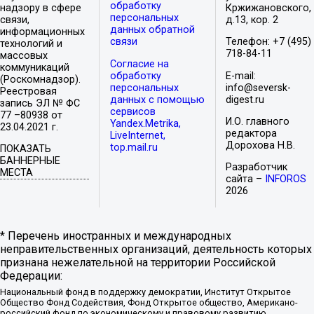
обработку
надзору в сфере
Кржижановского,
персональных
связи,
д.13, кор. 2
данных обратной
информационных
связи
Телефон: +7 (495)
технологий и
718-84-11
массовых
Согласие на
коммуникаций
обработку
E-mail:
(Роскомнадзор).
персональных
info@seversk-
Реестровая
данных с помощью
digest.ru
запись ЭЛ № ФС
сервисов
77 –80938 от
И.О. главного
Yandex.Metrika,
23.04.2021 г.
редактора
LiveInternet,
Дорохова Н.В.
top.mail.ru
ПОКАЗАТЬ
БАННЕРНЫЕ
Разработчик
МЕСТА
сайта –
INFOROS
2026
* Перечень иностранных и международных
неправительственных организаций, деятельность которых
признана нежелательной на территории Российской
Федерации:
Национальный фонд в поддержку демократии, Институт Открытое
Общество Фонд Содействия, Фонд Открытое общество, Американо-
российский фонд по экономическому и правовому развитию,