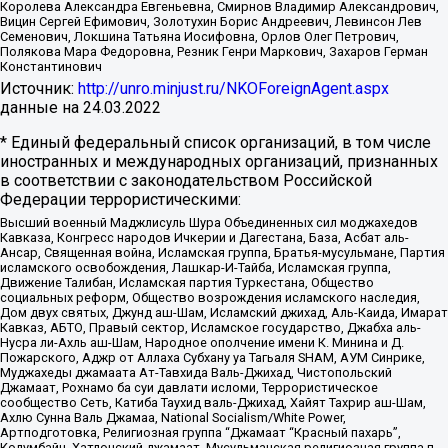
Королева Александра Евгеньевна, Смирнов Владимир Александрович,
Вицин Сергей Ефимович, Золотухин Борис Андреевич, Левинсон Лев
Семенович, Локшина Татьяна Иосифовна, Орлов Олег Петрович,
Полякова Мара Федоровна, Резник Генри Маркович, Захаров Герман
Константинович
Источник:
http://unro.minjust.ru/NKOForeignAgent.aspx
данные на
24.03.2022
* Единый федеральный список организаций, в том числе
иностранных и международных организаций, признанных
в соответствии с законодательством Российской
Федерации террористическими:
Высший военный Маджлисуль Шура Объединенных сил моджахедов
Кавказа, Конгресс народов Ичкерии и Дагестана, База, Асбат аль-
Ансар, Священная война, Исламская группа, Братья-мусульмане, Партия
исламского освобождения, Лашкар-И-Тайба, Исламская группа,
Движение Талибан, Исламская партия Туркестана, Общество
социальных реформ, Общество возрождения исламского наследия,
Дом двух святых, Джунд аш-Шам, Исламский джихад, Аль-Каида, Имарат
Кавказ, АБТО, Правый сектор, Исламское государство, Джабха аль-
Нусра ли-Ахль аш-Шам, Народное ополчение имени К. Минина и Д.
Пожарского, Аджр от Аллаха Субхану уа Тагьаля SHAM, АУМ Синрике,
Муджахеды джамаата Ат-Тавхида Валь-Джихад, Чистопольский
Джамаат, Рохнамо ба суи давлати исломи, Террористическое
сообщество Сеть, Катиба Таухид валь-Джихад, Хайят Тахрир аш-Шам,
Ахлю Сунна Валь Джамаа, National Socialism/White Power,
Артподготовка, Религиозная группа “Джамаат “Красный пахарь”,
Колумбайн, Хатлонский джамаат, Мусульманская религиозная группа п.