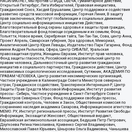
НАСИЛИЮ.НЕТ, Мы против СПИДа, СВЕЧА, Гуманитарное действие,
Открытый Петербург, Лига Избирателей, Правовая инициатива,
Гражданский Союз, Хасдей Ерушалаим, Центр поддержки и содействия
развитию средств массовой информации, Горячая Линия, В защиту
прав заключенных, Институт глобализации и социальных движений,
Центр социально-информационных инициатив Действие,
Благотворительный фонд охраны здоровья и защиты прав граждан,
Благотворительный фонд помощи осужденным и их семьям, Фонд
Тольятти, Новое время, Серебряная тайга, Так-Так-Так, Сова, центр Анна,
Проект Апрель, Самарская губерния, Эра здоровья, Мемориал,
Аналитический Центр Юрия Левады, Издательство Парк Гагарина, Фонд
имени Андрея Рылькова, Сфера, Центр СИБАЛЬТ, Уральская
правозащитная группа, Женщины Евразии, Институт прав человека,
Фонд защиты гласности, Российский исследовательский центр по
правам человека, Дальневосточный центр развития гражданских
инициатив и социального партнерства, Гражданское действие, Центр
независимых социологических исследований, Сутяжник, АКАДЕМИЯ ПО
ПРАВАМ ЧЕЛОВЕКА, Центр развития некоммерческих организаций,
Частное учреждение в Калининграде Совета Министров северных
стран, Гражданское содействие, Трансперенси Интернешнл-Р, Центр
Защиты Прав Средств Массовой Информации, Институт развития
прессы - Сибирь, Частное учреждение в Санкт-Петербурге Совета
Министров Северных Стран, Фонд поддержки свободы прессы,
Гражданский контроль, Человек и Закон, Общественная комиссия по
сохранению наследия академика Сахарова, Информационное агентство
МЕМО. РУ, Институт региональной прессы, Институт Развития Свободы
Информации, Экозащита!-Женсовет, Общественный вердикт,
Евразийская антимонопольная ассоциация, Бедушев Петр Петрович,
Дзугкоева Регина Николаевна, Кривенко Сергей Владимирович,
Милославский Павел Юрьевич, Шнырова Ольга Вадимовна, Чанышева