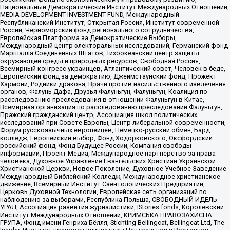
Национальный Демократический Институт Международных Отношений,
MEDIA DEVELOPMENT INVESTMENT FUND, Международный
Республиканский Институт, Открытая Россия, Институт современной
России, Черноморский фонд регионального сотрудничества,
Европейская Платформа за Демократические Выборы,
Международный центр электоральных исследований, Германский фонд
Маршалла Соединенных Штатов, Тихоокеанский центр защиты
окружающей среды и природных ресурсов, Свободная Россия,
Всемирный конгресс украинцев, Атлантический совет, Человек в беде,
Европейский фонд за демократию, Джеймстаунский фонд, Прожект
Хармони, Родники дракона, Врачи против насильственного извлечения
органов, Фалунь Дафа, Друзья Фалуньгун, Фалуньгун, Коалиция по
расследованию преследования в отношении Фалуньгун в Китае,
Всемирная организация по расследованию преследований Фалуньгун,
Пражский гражданский центр, Ассоциация школ политических
исследований при Совете Европы, Центр либеральной современности,
Форум русскоязычных европейцев, Немецко-русский обмен, Бард
колледж, Европейский выбор, Фонд Ходорковского, Оксфордский
российский фонд, Фонд Будущее России, Компания свободы
информации, Проект Медиа, Международное партнерство за права
человека, Духовное Управление Евангельских Христиан Украинской
Христианской Церкви, Новое Поколение, Духовное Учебное Заведение
Международный Библейский Колледж, Международное христианское
движение, Всемирный Институт Саентологических Предприятий,
Церковь Духовной Технологии, Европейская сеть организаций по
наблюдению за выборами, Республика Польша, СВОБОДНЫЙ ИДЕЛЬ-
УРАЛ, Ассоциация развития журналистики, IStories fonds, Королевский
Институт Международных Отношений, КРИМСЬКА ПРАВОЗАХИСНА
ГРУПА, Фонд имени Генриха Бёлля, Stichting Bellingcat, Bellingcat Ltd, The