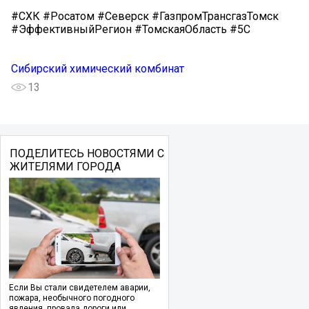
#СХК #Росатом #Северск #ГазпромТрансгазТомск
#ЭффективныйРегион #ТомскаяОбласть #5С
Сибирский химический комбинат
13
ПОДЕЛИТЕСЬ НОВОСТЯМИ С
ЖИТЕЛЯМИ ГОРОДА
Если Вы стали свидетелем аварии,
пожара, необычного погодного
явления, провала дороги или