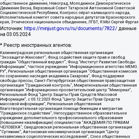
общественное движение, Невоград, Молодежное Демократическое
Движение Весна, Верховный Совет Татарской Автономной Советской
Социалистической Республики, Конгресс ойрат-калмыцкого народа,
Исполнительный комитет совета народных депутатов Красноярского
края, Этническое национальное объединение, ЛГБТ, Я.МЫ Сергей Фургал
Источник:
https://minjust.gov.ru/ru/documents/7822/
данные
на
03.05.2024
* Реестр иностранных агентов:
Калининградская региональная общественная организация "Экозащита!-Женсовет", Фонд содействия защите прав и свобод граждан "Общественный вердикт", Фонд "Институт Развития Свободы Информации", Частное учреждение "Информационное агентство МЕМО. РУ", Региональная общественная организация "Общественная комиссия по сохранению наследия академика Сахарова", Фонд поддержки свободы прессы, Санкт-Петербургская общественная правозащитная организация "Гражданский контроль", Межрегиональная общественная организация "Информационно-просветительский центр "Мемориал", Региональный Фонд "Центр Защиты Прав Средств Массовой Информации", с 05.12.2023 Фонд "Центр Защиты Прав Средств массовой информации", Региональная общественная благотворительная организация помощи беженцам и мигрантам "Гражданское содействие", Негосударственное образовательное учреждение дополнительного профессионального образования (повышение квалификации) специалистов "АКАДЕМИЯ ПО ПРАВАМ ЧЕЛОВЕКА", Свердловская региональная общественная организация "Сутяжник", Автономная некоммерческая организация "Центр независимых социологических исследований", Союз общественных объединений "Российский исследовательский центр по правам человека", Региональное общественное учреждение научно-информационный центр "МЕМОРИАЛ", Некоммерческая организация "Фонд защиты гласности", Автономная некоммерческая организация "Институт прав человека", Городская общественная организация "Екатеринбургское общество "МЕМОРИАЛ", Городская общественная организация "Рязанское историко-просветительское и правозащитное общество "Мемориал" (Рязанский Мемориал), Челябинский региональный орган общественной самодеятельности – женское общественное объединение "Женщины Евразии", Челябинский региональный орган общественной самодеятельности "Уральская правозащитная группа", Фонд содействия защите здоровья и социальной справедливости имени Андрея Рылькова, Автономная Некоммерческая Организация "Аналитический Центр Юрия Левады", Автономная некоммерческая организация социальной поддержки населения "Проект Апрель", Региональная общественная организация помощи женщинам и детям, находящимся в кризисной ситуации "Информационно-методический центр "Анна", Фонд содействия развитию массовых коммуникаций и правовому просвещению "Так-так-Так", Фонд содействия устойчивому развитию "Серебряная тайга", Свердловский региональный общественный фонд социальных проектов "Новое время", "Idel.Реалии", Кавказ.Реалии, Крым.Реалии, Телеканал Настоящее Время, Татаро-башкирская служба Радио Свобода (Azatliq Radiosi), Радио Свободная Европа/Радио Свобода (PCE/PC), "Сибирь.Реалии", "Фактограф", Благотворительный фонд помощи осужденным и их семьям, Автономная некоммерческая организация "Институт глобализации и социальных движений", Фонд "В защиту прав заключенных", Частное учреждение "Центр поддержки и содействия развитию средств массовой информации", Пензенский региональный общественный благотворительный фонд "Гражданский союз", "Север.Реалии", Некоммерческая организация Фонд "Правовая инициатива", Общество с ограниченной ответственностью "Радио Свободная Европа/Радио Свобода", Чешское информационное агентство "MEDIUM-ORIENT", Красноярская региональная общественная организация "Мы против СПИДа", Камалягин Денис Николаевич, Маркелов Сергей Евгеньевич, Пономарев Лев Александрович, Савицкая Людмила Алексеевна, Автономная некоммерческая организация "Центр по работе с проблемой насилия "НАСИЛИЮ.НЕТ", Межрегиональный профессиональный союз работников здравоохранения "Альянс врачей", Юридическое лицо, зарегистрированное в Латвийской Республике, SIA "Medusa Project" (регистрационный номер 40103797863, дата регистрации 10.06.2014), Некоммерческая организация "Фонд по борьбе с коррупцией", Автономная некоммерческая организация "Институт права и публичной политики", Баданин Роман Сергеевич, Гликин Максим Александрович, Железнова Мария Михайловна, Лукьянова Юлия Сергеевна, Маетная Елизавета Витальевна, Маняхин Петр Борисович, Чуракова Ольга Владимировна, Ярош Юлия Петровна, Юридическое лицо "The Insider SIA", зарегистрированное в Риге, Латвийская Республика (дата регистрации 26.06.2015), являющееся администратором доменного имени интернет-издания "The Insider SIA", https://theins.ru, Постернак Алексей Евгеньевич, Рубин Михаил Аркадьевич, Анин Роман Александрович, Юридическое лицо Istories fonds, зарегистрированное в Латвийской Республике (регистрационный номер 50008295751, дата регистрации 24.02.2020), Великовский Дмитрий Александрович, Долинина Ирина Николаевна, Мароховская Алеся Алексеевна, Шлейнов Роман Юрьевич, Шмагун Олеся Валентиновна, Общество с ограниченной ответственностью "Альтаир 2021", Общество с ограниченной ответственностью "Вега 2021", Общество с ограниченной ответственностью "Главный редактор 2021", Общество с ограниченной ответственностью "Ромашки монолит", Важенков Артем Валерьевич, Ивановская областная общественная организация "Центр гендерных исследований", Гурман Юрий Альбертович, Медиапроект "ОВД-Инфо", Егоров Владимир Владимирович, Жилинский Владимир Александрович, Общество с ограниченной ответственностью "ЗП", Иванова София Юрьевна, Карезина Инна Павловна, Кильтау Екатерина Викторовна, Петров Алексей Викторович, Пискунов Сергей Евгеньевич, Смирнов Сергей Сергеевич, Тихонов Михаил Сергеевич, Общество с ограниченной ответственностью "ЖУРНАЛИСТ-ИНОСТРАННЫЙ АГЕНТ", Арапова Галина Юрьевна, Вольтская Татьяна Анатольевна, Американская компания "Mason G.E.S. Anonymous Foundation" (США), являющаяся владельцем интернет-издания https://mnews.world/, Компания "Stichting Bellingcat", зарегистрированная в Нидерландах (дата регистрации 11.07.2018), Захаров Андрей Вячеславович, Клепиковская Екатерина Дмитриевна, Общество с ограниченной ответственностью "МЕМО", Перл Роман Александрович, Симонов Евгений Алексеевич, Соловьева Елена Анатольевна, Сотников Даниил Владимирович, Сурначева Елизавета Дмитриевна, Автономная некоммерческая организация по защите прав человека и информированию населения "Якутия – Наше Мнение", Общество с ограниченной ответственностью "Москоу диджитал медиа", с 26.01.2023 Общество с ограниченной ответственностью "Чайка Белые сады", Ветошкина Валерия Валерьевна, Заговора Максим Александрович, Межрегиональное общественное движение "Российская ЛГБТ - сеть", Оленичев Максим Владимирович, Павлов Иван Юрьевич, Скворцова Елена Сергеевна, Общество с ограниченной ответственностью "Как бы инагент", Кочетков Игорь Викторович, Общество с ограниченной ответственностью "Честные выборы", Еланчик Олег Александрович, Общество с ограниченной ответственностью "Нобелевский призыв", Гималова Регина Эмилевна, Григорьев Андрей Валерьевич, Григорьева Алина Александровна, Ассоциация по содействию защите прав призывников, альтернативнослужащих и военнослужащих "Правозащитная группа "Гражданин.Армия.Право", Хисамова Регина Фаритовна, Автономная некоммерческая организация по реализации социально-правовых программ "Лилит", Дальневосточное общественное движение "Маяк", Санкт-Петербургская ЛГБТ-инициативная группа "Выход", Инициативная группа ЛГБТ+ "Реверс", Алексеев Андрей Викторович, Бекбулатова Таисия Львовна, Беляев Иван Михайлович, Владыкина Елена Сергеевна, Гельман Марат Александрович, Никульшина Вероника Юрьевна, Толоконникова Надежда Андреевна, Шендерович Виктор Анатольевич, Общество с ограниченной ответственностью "Данное сообщение", Общество с ограниченной ответственностью Издательский дом "Новая глава", Айнбиндер Александра Александровна, Московский комьюнити-центр для ЛГБТ+инициатив, Благотворительный фонд развития филантропии, Deutsche Welle (Германия, Kurt-Schumacher-Strasse 3, 53113 Bonn), Борзунова Мария Михайловна, Воробьев Виктор Викторович, Голубева Анна Львовна, Константинова Алла Михайловна, Малкова Ирина Владимировна, Мурадов Мурад Абдулгалимович, Осетинская Елизавета Николаевна, Понасенков Евгений Николаевич, Ганапольский Матвей Юрьевич, Киселев Евгений Алексеевич, Борухович Ирина Григорьевна, Дремин Иван Тимофеевич, Дубровский Дмитрий Викторович, Красноярская региональная общественная организация поддержки и развития альтернативных образовательных технологий и межкультурных коммуникаций "ИНТЕРРА", Маяковская Екатерина Алексеевна, Фейгин Марк Захарович, Филимонов Андрей Викторович, Дзугкоева Регина Николаевна, Доброхотов Роман Александрович, Дудь Юрий Александрович, Елкин Сергей Владимирович, Кругликов Кирилл Игоревич, Сабунаева Мария Леонидовна, Семенов Алексей Владимирович, Шаинян Карен Багратович, Шульман Екатерина Михайловна, Асафьев Артур Валерьевич, Вахштайн Виктор Семенович, Венедиктов Алексей Алексеевич, Лушникова Екатерина Евгеньевна, Волков Леонид Михайлович, Невзоров Александр Глебович, Пархоменко Сергей Борисович, Сироткин Ярослав Николаевич, Кара-Мурза Владимир Владимирович, Баранова Наталья Владимировна, Гозман Леонид Яковлевич, Кагарлицкий Борис Юльевич, Климарев Михаил Валерьевич, Милов Владимир Станиславович, Автономная некоммерческая организация Краснодарский центр современного искусства "Типография", Моргенштерн Алишер Тагирович, Соболь Любовь Эдуардовна, Общество с ограниченной ответственностью "ЛИЗА НОРМ", Каспаров Гарри Кимович, Ходорковский Михаил Борисович, Общество с ограниченной ответственностью "Апрельские тезисы", Данилович Ирина Брониславовна, Кашин Олег Владимирович, Петров Николай Владимирович, Пивоваров Алексей Владимирович, Соколов Михаил Владимирович, Цветкова Юлия Владимировна, Чичваркин Евгений Александрович, Комитет против пыток/Команда против пыток, Общество с ограниченной ответственностью "Первый научный", Общество с ограниченной ответственностью "Вертолет и ко", Белоцерковская Вероника Борисовна, Кац Максим Евгеньевич, Лазарева Татьяна Юрьевна, Шаведдинов Руслан Табризович, Яшин Илья Валерьевич, Общество с ограниченной ответственностью "Иноагент ААВ", Алешковский Дмитрий Петрович, Альбац Евгения Марковна, Быков Дмитрий Львович, Галямина Юлия Евгеньевна, Лойко Сергей Леонидович, Мартынов Кирилл Константинович, Медведев Сергей Александрович, Крашенинников Федор Геннадиевич, Гордеева Катерина Вл