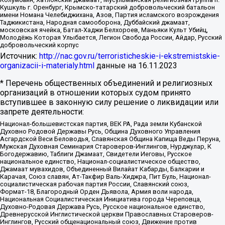
Кушкуль г. Оренбург, Крымско-татарский добровольческий батальон
имени Номана Челебиджихана, Азов, Партия исламского возрождения
Таджикистана, Народная самооборона, Дуббайский джамаат,
московская ячейка, Батал-Хаджи Белхороев, Маньяки Культ Убийц,
Молодёжь Которая Улыбается, Легион Свобода России, Айдар, Русский
добровольческий корпус
Источник:
http://nac.gov.ru/terroristicheskie-i-ekstremistskie-
organizacii-i-materialy.html
данные на
16.11.2023
* Перечень общественных объединений и религиозных
организаций в отношении которых судом принято
вступившее в законную силу решение о ликвидации или
запрете деятельности:
Национал-большевистская партия, ВЕК РА, Рада земли Кубанской
Духовно Родовой Державы Русь, Община Духовного Управления
Асгардской Веси Беловодья, Славянская Община Капища Веды Перуна,
Мужская Духовная Семинария Староверов-Инглингов, Нурджулар, К
Богодержавию, Таблиги Джамаат, Свидетели Иеговы, Русское
национальное единство, Национал-социалистическое общество,
Джамаат мувахидов, Объединенный Вилайат Кабарды, Балкарии и
Карачая, Союз славян, Ат-Такфир Валь-Хиджра, Пит Буль, Национал-
социалистическая рабочая партия России, Славянский союз,
Формат-18, Благородный Орден Дьявола, Армия воли народа,
Национальная Социалистическая Инициатива города Череповца,
Духовно-Родовая Держава Русь, Русское национальное единство,
Древнерусской Инглистической церкви Православных Староверов-
Инглингов, Русский общенациональный союз, Движение против