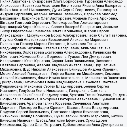
Лилия Айратовна, Сидорович Ольга Борисовна, Туровский Александр
Алексеевич, Васильева Анастасия Евгеньевна, Ривина Анна Валерьевна,
Бойко Анатолий Николаевич, Дугин Сергей Георгиевич, Пивоваров
Андрей Сергеевич, Аверин Виталий Евгеньевич, Барахоев Магомед
Бекханович, Шарипков Олег Викторович, Мошель Ирина Ароновна,
Шведов Григорий Сергеевич, Пономарев Лев Александрович,
Каргалицкий Борис Юльевич, Созаев Валерий Валерьевич, Исламов
Тимур Рифгатович, Романова Ольга Евгеньевна, Щаров Сергей
Алексадрович, Цирульников Борис Альбертович, Гасан Ольга Павловна,
Паутов Юрий Анатольевич, Верховский Александр Маркович,
Пислакова-Паркер Марина Петровна, Кочеткова Татьяна
Владимировна, Чуркина Наталья Валерьевна, Акимова Татьяна
Николаевна, Золотарева Екатерина Александровна, Рачинский Ян
Збигневич, Жемкова Елена Борисовна, Гудков Лев Дмитриевич,
Илларионова Юлия Юрьевна, Саранг Анна Васильевна, Захарова
Светлана Сергеевна, Аверин Владимир Анатольевич, Щур Татьяна
Михайловна, Щур Николай Алексеевич, Блинушов Андрей Юрьевич,
Мосин Алексей Геннадьевич, Гефтер Валентин Михайлович, Симонов
Алексей Кириллович, Флиге Ирина Анатольевна, Мельникова Валентина
Дмитриевна, Вититинова Елена Владимировна, Баженова Светлана
Куприяновна, Максимов Сергей Владимирович, Беляев Сергей
Иванович, Голубева Елена Николаевна, Ганнушкина Светлана
Алексеевна, Закс Елена Владимировна, Буртина Елена Юрьевна, Гендель
Людмила Залмановна, Кокорина Екатерина Алексеевна, Шуманов Илья
Вячеславович, Арапова Галина Юрьевна, Свечников Анатолий
Мариевич, Прохоров Вадим Юрьевич, Шахова Елена Владимировна,
Подузов Сергей Васильевич, Протасова Ирина Вячеславовна,
Литинский Леонид Борисович, Лукашевский Сергей Маркович, Бахмин
Вячеслав Иванович, Шабад Анатолий Ефимович, Сухих Дарья
Николаевна, Орлов Олег Петрович, Добровольская Анна Дмитриевна,