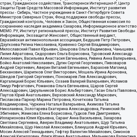
стран, Гражданское содействие, Трансперенси Интернешнл-Р, Центр
Защиты Прав Средств Массовой Информации, Институт развития
прессы - Сибирь, Частное учреждение в Санкт-Петербурге Совета
Министров Северных Стран, Фонд поддержки свободы прессы,
Гражданский контроль, Человек и Закон, Общественная комиссия по
сохранению наследия академика Сахарова, Информационное агентство
МЕМО. РУ, Институт региональной прессы, Институт Развития Свободы
Информации, Экозащита!-Женсовет, Общественный вердикт,
Евразийская антимонопольная ассоциация, Бедушев Петр Петрович,
Дзугкоева Регина Николаевна, Кривенко Сергей Владимирович,
Милославский Павел Юрьевич, Шнырова Ольга Вадимовна, Чанышева
Лилия Айратовна, Сидорович Ольга Борисовна, Туровский Александр
Алексеевич, Васильева Анастасия Евгеньевна, Ривина Анна Валерьевна,
Бойко Анатолий Николаевич, Дугин Сергей Георгиевич, Пивоваров
Андрей Сергеевич, Аверин Виталий Евгеньевич, Барахоев Магомед
Бекханович, Шарипков Олег Викторович, Мошель Ирина Ароновна,
Шведов Григорий Сергеевич, Пономарев Лев Александрович,
Каргалицкий Борис Юльевич, Созаев Валерий Валерьевич, Исламов
Тимур Рифгатович, Романова Ольга Евгеньевна, Щаров Сергей
Алексадрович, Цирульников Борис Альбертович, Гасан Ольга Павловна,
Паутов Юрий Анатольевич, Верховский Александр Маркович,
Пислакова-Паркер Марина Петровна, Кочеткова Татьяна
Владимировна, Чуркина Наталья Валерьевна, Акимова Татьяна
Николаевна, Золотарева Екатерина Александровна, Рачинский Ян
Збигневич, Жемкова Елена Борисовна, Гудков Лев Дмитриевич,
Илларионова Юлия Юрьевна, Саранг Анна Васильевна, Захарова
Светлана Сергеевна, Аверин Владимир Анатольевич, Щур Татьяна
Михайловна, Щур Николай Алексеевич, Блинушов Андрей Юрьевич,
Мосин Алексей Геннадьевич, Гефтер Валентин Михайлович, Симонов
Алексей Кириллович, Флиге Ирина Анатольевна, Мельникова Валентина