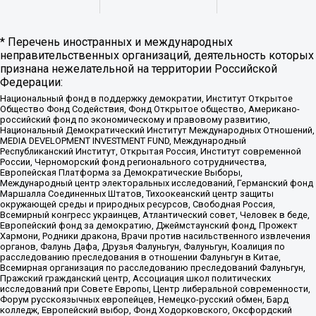
* Перечень иностранных и международных
неправительственных организаций, деятельность которых
признана нежелательной на территории Российской
Федерации:
Национальный фонд в поддержку демократии, Институт Открытое
Общество Фонд Содействия, Фонд Открытое общество, Американо-
российский фонд по экономическому и правовому развитию,
Национальный Демократический Институт Международных Отношений,
MEDIA DEVELOPMENT INVESTMENT FUND, Международный
Республиканский Институт, Открытая Россия, Институт современной
России, Черноморский фонд регионального сотрудничества,
Европейская Платформа за Демократические Выборы,
Международный центр электоральных исследований, Германский фонд
Маршалла Соединенных Штатов, Тихоокеанский центр защиты
окружающей среды и природных ресурсов, Свободная Россия,
Всемирный конгресс украинцев, Атлантический совет, Человек в беде,
Европейский фонд за демократию, Джеймстаунский фонд, Прожект
Хармони, Родники дракона, Врачи против насильственного извлечения
органов, Фалунь Дафа, Друзья Фалуньгун, Фалуньгун, Коалиция по
расследованию преследования в отношении Фалуньгун в Китае,
Всемирная организация по расследованию преследований Фалуньгун,
Пражский гражданский центр, Ассоциация школ политических
исследований при Совете Европы, Центр либеральной современности,
Форум русскоязычных европейцев, Немецко-русский обмен, Бард
колледж, Европейский выбор, Фонд Ходорковского, Оксфордский