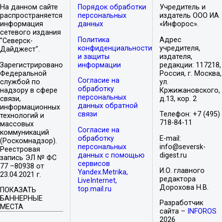
На данном сайте
Порядок обработки
Учредитель и
распространяется
персональных
издатель ООО ИА
информация
данных
«Инфорос».
сетевого издания
Политика
Адрес
"Северск-
конфиденциальности
учредителя,
Дайджест".
и защиты
издателя,
Зарегистрировано
информации
редакции: 117218,
Федеральной
Россия, г. Москва,
Согласие на
службой по
ул.
обработку
надзору в сфере
Кржижановского,
персональных
связи,
д.13, кор. 2
данных обратной
информационных
связи
Телефон: +7 (495)
технологий и
718-84-11
массовых
Согласие на
коммуникаций
обработку
E-mail:
(Роскомнадзор).
персональных
info@seversk-
Реестровая
данных с помощью
digest.ru
запись ЭЛ № ФС
сервисов
77 –80938 от
И.О. главного
Yandex.Metrika,
23.04.2021 г.
редактора
LiveInternet,
Дорохова Н.В.
top.mail.ru
ПОКАЗАТЬ
БАННЕРНЫЕ
Разработчик
МЕСТА
сайта –
INFOROS
2026