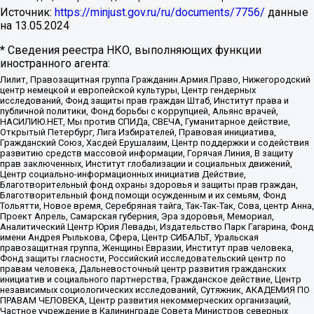
Источник:
https://minjust.gov.ru/ru/documents/7756/
данные
на
13.05.2024
* Сведения реестра НКО, выполняющих функции
иностранного агента:
Лилит, Правозащитная группа Гражданин.Армия.Право, Нижегородский
центр немецкой и европейской культуры, Центр гендерных
исследований, Фонд защиты прав граждан Штаб, Институт права и
публичной политики, Фонд борьбы с коррупцией, Альянс врачей,
НАСИЛИЮ.НЕТ, Мы против СПИДа, СВЕЧА, Гуманитарное действие,
Открытый Петербург, Лига Избирателей, Правовая инициатива,
Гражданский Союз, Хасдей Ерушалаим, Центр поддержки и содействия
развитию средств массовой информации, Горячая Линия, В защиту
прав заключенных, Институт глобализации и социальных движений,
Центр социально-информационных инициатив Действие,
Благотворительный фонд охраны здоровья и защиты прав граждан,
Благотворительный фонд помощи осужденным и их семьям, Фонд
Тольятти, Новое время, Серебряная тайга, Так-Так-Так, Сова, центр Анна,
Проект Апрель, Самарская губерния, Эра здоровья, Мемориал,
Аналитический Центр Юрия Левады, Издательство Парк Гагарина, Фонд
имени Андрея Рылькова, Сфера, Центр СИБАЛЬТ, Уральская
правозащитная группа, Женщины Евразии, Институт прав человека,
Фонд защиты гласности, Российский исследовательский центр по
правам человека, Дальневосточный центр развития гражданских
инициатив и социального партнерства, Гражданское действие, Центр
независимых социологических исследований, Сутяжник, АКАДЕМИЯ ПО
ПРАВАМ ЧЕЛОВЕКА, Центр развития некоммерческих организаций,
Частное учреждение в Калининграде Совета Министров северных