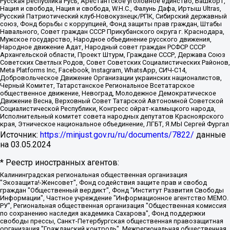
Русская республика Русь, Арестантское уголовное единство, Башкорт,
Нация и свобода, Нация и свобода, W.H.С., Фалунь Дафа, Иртыш Ultras,
Русский Патриотический клуб-Новокузнецк/РПК, Сибирский державный
союз, Фонд борьбы с коррупцией, Фонд защиты прав граждан, Штабы
Навального, Совет граждан СССР Прикубанского округа г. Краснодара,
Мужское государство, Народное объединение русского движения,
Народное движение Адат, Народный совет граждан РСФСР СССР
Архангельской области, Проект Штурм, Граждане СССР, Держава Союз
Советских Светлых Родов, Совет Советских Социалистических Районов,
Meta Platforms Inc, Facebook, Instagram, WhatsApp, СИЧ-С14,
Добровольческое Движение Организации украинских националистов,
Черный Комитет, Татарстанское Региональное Всетатарское
общественное движение, Невоград, Молодежное Демократическое
Движение Весна, Верховный Совет Татарской Автономной Советской
Социалистической Республики, Конгресс ойрат-калмыцкого народа,
Исполнительный комитет совета народных депутатов Красноярского
края, Этническое национальное объединение, ЛГБТ, Я.МЫ Сергей Фургал
Источник:
https://minjust.gov.ru/ru/documents/7822/
данные
на
03.05.2024
* Реестр иностранных агентов:
Калининградская региональная общественная организация "Экозащита!-Женсовет", Фонд содействия защите прав и свобод граждан "Общественный вердикт", Фонд "Институт Развития Свободы Информации", Частное учреждение "Информационное агентство МЕМО. РУ", Региональная общественная организация "Общественная комиссия по сохранению наследия академика Сахарова", Фонд поддержки свободы прессы, Санкт-Петербургская общественная правозащитная организация "Гражданский контроль", Межрегиональная общественная организация "Информационно-просветительский центр "Мемориал", Региональный Фонд "Центр Защиты Прав Средств Массовой Информации", с 05.12.2023 Фонд "Центр Защиты Прав Средств массовой информации", Региональная общественная благотворительная организация помощи беженцам и мигрантам "Гражданское содействие", Негосударственное образовательное учреждение дополнительного профессионального образования (повышение квалификации) специалистов "АКАДЕМИЯ ПО ПРАВАМ ЧЕЛОВЕКА", Свердловская региональная общественная организация "Сутяжник", Автономная некоммерческая организация "Центр независимых социологических исследований", Союз общественных объединений "Российский исследовательский центр по правам человека", Региональное общественное учреждение научно-информационный центр "МЕМОРИАЛ", Некоммерческая организация "Фонд защиты гласности", Автономная некоммерческая организация "Институт прав человека", Городская общественная организация "Екатеринбургское общество "МЕМОРИАЛ", Городская общественная организация "Рязанское историко-просветительское и правозащитное общество "Мемориал" (Рязанский Мемориал), Челябинский региональный орган общественной самодеятельности – женское общественное объединение "Женщины Евразии", Челябинский региональный орган общественной самодеятельности "Уральская правозащитная группа", Фонд содействия защите здоровья и социальной справедливости имени Андрея Рылькова, Автономная Некоммерческая Организация "Аналитический Центр Юрия Левады", Автономная некоммерческая организация социальной поддержки населения "Проект Апрель", Региональная общественная организация помощи женщинам и детям, находящимся в кризисной ситуации "Информационно-методический центр "Анна", Фонд содействия развитию массовых коммуникаций и правовому просвещению "Так-так-Так", Фонд содействия устойчивому развитию "Серебряная тайга", Свердловский региональный общественный фонд социальных проектов "Новое время", "Idel.Реалии", Кавказ.Реалии, Крым.Реалии, Телеканал Настоящее Время, Татаро-башкирская служба Радио Свобода (Azatliq Radiosi), Радио Свободная Европа/Радио Свобода (PCE/PC), "Сибирь.Реалии", "Фактограф", Благотворительный фонд помощи осужденным и их семьям, Автономная некоммерческая организация "Институт глобализации и социальных движений", Фонд "В защиту прав заключенных", Частное учреждение "Центр поддержки и содействия развитию средств массовой информации", Пензенский региональный общественный благотворительный фонд "Гражданский союз", "Север.Реалии", Некоммерческая организация Фонд "Правовая инициатива", Общество с ограниченной ответственностью "Радио Свободная Европа/Радио Свобода", Чешское информационное агентство "MEDIUM-ORIENT", Красноярская региональная общественная организация "Мы против СПИДа", Камалягин Денис Николаевич, Маркелов Сергей Евгеньевич, Пономарев Лев Александрович, Савицкая Людмила Алексеевна, Автономная некоммерческая организация "Центр по работе с проблемой насилия "НАСИЛИЮ.НЕТ", Межрегиональный профессиональный союз работников здравоохранения "Альянс врачей", Юридическое лицо, зарегистрированное в Латвийской Республике, SIA "Medusa Project" (регистрационный номер 40103797863, дата регистрации 10.06.2014), Некоммерческая организация "Фонд по борьбе с коррупцией", Автономная некоммерческая организация "Институт права и публичной политики", Баданин Роман Сергеевич, Гликин Максим Александрович, Железнова Мария Михайловна, Лукьянова Юлия Сергеевна, Маетная Елизавета Витальевна, Маняхин Петр Борисович, Чуракова Ольга Владимировна, Ярош Юлия Петровна, Юридическое лицо "The Insider SIA", зарегистрированное в Риге, Латвийская Республика (дата регистрации 26.06.2015), являющееся администратором доменного имени интернет-издания "The Insider SIA", https://theins.ru, Постернак Алексей Евгеньевич, Рубин Михаил Аркадьевич, Анин Роман Александрович, Юридическое лицо Istories fonds, зарегистрированное в Латвийской Республике (регистрационный номер 50008295751, дата регистрации 24.02.2020), Великовский Дмитрий Александрович, Долинина Ирина Николаевна, Мароховская Алеся Алексеевна, Шлейнов Роман Юрьевич, Шмагун Олеся Валентиновна, Общество с ограниченной ответственностью "Альтаир 2021", Общество с ограниченной ответственностью "Вега 2021", Общество с ограниченной ответственностью "Главный редактор 2021", Общество с ограниченной ответственностью "Ромашки монолит", Важенков Артем Валерьевич, Ивановская областная общественная организация "Центр гендерных исследований", Гурман Юрий Альбертович, Медиапроект "ОВД-Инфо", Егоров Владимир Владимирович, Жилинский Владимир Александрович, Общество с ограниченной ответственностью "ЗП", Иванова София Юрьевна, Карезина Инна Павловна, Кильтау Екатерина Викторовна, Петров Алексей Викторович, Пискунов Сергей Евгеньевич, Смирнов Сергей Сергеевич, Тихонов Михаил Сергеевич, Общество с ограниченной ответственностью "ЖУРНАЛИСТ-ИНОСТРАННЫЙ АГЕНТ", Арапова Галина Юрьевна, Вольтская Татьяна Анатольевна, Американская компания "Mason G.E.S. Anonymous Foundation" (США), являющаяся владельцем интернет-издания https://mnews.world/, Компания "Stichting Bellingcat", зарегистрированная в Нидерландах (дата регистрации 11.07.2018), Захаров Андрей Вячеславович, Клепиковская Екатерина Дмитриевна, Общество с ограниченной ответственностью "МЕМО", Перл Роман Александрович, Симонов Евгений Алексеевич, Соловьева Елена Анатольевна, Сотников Даниил Владимирович, Сурначева Елизавета Дмитриевна, Автономная некоммерческая организация по защите прав человека и информированию населения "Якутия – Наше Мнение", Общество с ограниченной ответственностью "Москоу диджитал медиа", с 26.01.2023 Общество с ограниченной ответственностью "Чайка Белые сады", Ветошкина Валерия Валерьевна, Заговора Максим Александрович, Межрегиональное общественное движение "Российская ЛГБТ - сеть", Оленичев Максим Владимирович, Павлов Иван Юрьевич, Скворцова Елена Сергеевна, Общество с ограниченной ответственностью "Как бы инагент", Кочетков Игорь Викторович, Общество с ограниченной ответственностью "Честные выборы", Еланчик Олег Александрович, Общество с ограниченной ответственностью "Нобелевский призыв", Гималова Регина Эмилевна, Григорьев Андрей Валерьевич, Григорьева Алина Александровна, Ассоциация по содействию защите прав призывников, альтернативнослужащих и военнослужащих "Правозащитная группа "Гражданин.Армия.Право", Хисамова Регина Фаритовна, Автономная некоммерческая организация по реализации социально-правовых программ "Лилит", Дальневосточное общественное движение "Маяк", Санкт-Петербургская ЛГБТ-инициативная группа "Выход", Инициативная группа ЛГБТ+ "Реверс", Алексеев Андрей Викторович, Бекбулатова Таисия Львовна, Беляев Иван Михайлович, Владыкина Елена Сергеевна, Гельман Марат Александрович, Никульшина Вероника Юрьевна, Толоконникова Надежда Андреевна, Шендерович Виктор Анатольевич, Общество с ограниченной ответственностью "Данное сообщение", Общество с ограниченной ответственностью Издательский дом "Новая глава", Айнбиндер Александра Александровна, Московский комьюнити-центр для ЛГБТ+инициатив, Благотворительный фонд развития филантропии, Deutsche Welle (Германия, Kurt-Schumacher-Strasse 3, 53113 Bonn), Борзунова Мария Михайловна, Воробьев Виктор Викторович, Голубева Анна Львовна, Константинова Алла Михайловна, Малкова Ирина Владимировна, Мурадов Мурад Абдулгалимович, Осетинская Елизавета Николаевна, Понасенков Евгений Николаевич, Ганапольский Матвей Юрьевич, Киселев Евгений Алексеевич, Борухович Ирина Григорьевна, Дремин Иван Тимофеевич, Дубровский Дмитрий Викторович, Красноярская региональная общественная организация поддержки и развития альтернативных образовательных технологий и межкультурных коммуникаций "ИНТЕРРА", Маяковская Екатерина Алексеевна, Фейгин Марк Захарович, Филимонов Андрей Викторович, Дзугкоева Регина Николаевна, Доброхотов Роман Александрович, Дудь Юрий Александрович, Елкин Сергей Владимирович, Кругликов Кирилл Игоревич, Сабунаева Мария Леонидовна, Семенов Алексей Владимирович, Шаинян Карен Багратович, Шульман Екатерина Михайловна, Асафьев Артур Валерьевич, Вахштайн Виктор Семенович, Венедиктов Алексей Алексеевич, Лушникова Екатерина Евгеньевна, Волков Леонид Михайлович, Невзоров Александр Глебович, Пархоменко Сергей Борисович, Сироткин Ярослав Николаевич, Кара-Мурза Владимир Владимирович, Баранова Наталья Владимировна, Гозман Леонид Яковлевич, Кагарлицкий Борис Юльевич, Климарев Михаил Валерьевич, Милов Владимир Станиславович, Автономная некоммерческая организация Краснодарский центр современного искусства "Типография", Моргенштерн Алишер Тагирович, Соболь Любовь Эдуардовна, Общество с ограниченной ответственностью "ЛИЗА НОРМ", Каспаров Гарри Кимович, Ходорковский Михаил Борисович, Общество с ограниченной ответственностью "Апрельские тезисы", Данилович Ирина Брониславовна, Кашин Олег Владимирович, Петров Николай Владимирович, Пивоваров Алексей Владимирович, Соколов Михаил Владимирович, Цветкова Юлия Владимировна, Чичваркин Евгений Александрович, Комитет против пыток/Команда против пыток, Общество с ограниченной ответственностью "Первый научный", Общество с ограниченной ответственностью "Вертолет и ко", Белоцерковская Вероника Борисовна, Кац Максим Евгеньевич, Лазарева Татьяна Юрьевна, Шаведдинов Руслан Табризович, Яшин Илья Валерьевич, Общество с ограниченной ответственностью "Иноагент ААВ", Алешковский Дмитрий Петрович, Альбац Евгения Марковна, Быков Дмитрий Львович, Галямина Юлия Евгеньевна, Лойко Сергей Леонидович, Мартынов Кирилл Константинович, Медведев Сергей Александрович, Крашенинников Федор Геннадиевич, Гордеева Катерина Вл