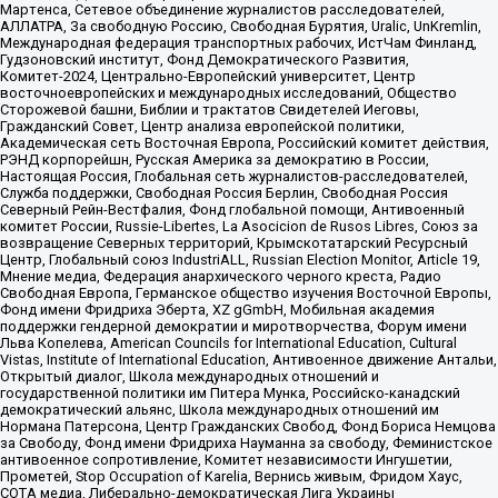
Мартенса, Сетевое объединение журналистов расследователей,
АЛЛАТРА, За свободную Россию, Свободная Бурятия, Uralic, UnKremlin,
Международная федерация транспортных рабочих, ИстЧам Финланд,
Гудзоновский институт, Фонд Демократического Развития,
Комитет-2024, Центрально-Европейский университет, Центр
восточноевропейских и международных исследований, Общество
Сторожевой башни, Библии и трактатов Свидетелей Иеговы,
Гражданский Совет, Центр анализа европейской политики,
Академическая сеть Восточная Европа, Российский комитет действия,
РЭНД корпорейшн, Русская Америка за демократию в России,
Настоящая Россия, Глобальная сеть журналистов-расследователей,
Служба поддержки, Свободная Россия Берлин, Свободная Россия
Северный Рейн-Вестфалия, Фонд глобальной помощи, Антивоенный
комитет России, Russie-Libertes, La Asocicion de Rusos Libres, Союз за
возвращение Северных территорий, Крымскотатарский Ресурсный
Центр, Глобальный союз IndustriALL, Russian Election Monitor, Article 19,
Мнение медиа, Федерация анархического черного креста, Радио
Свободная Европа, Германское общество изучения Восточной Европы,
Фонд имени Фридриха Эберта, XZ gGmbH, Мобильная академия
поддержки гендерной демократии и миротворчества, Форум имени
Льва Копелева, American Councils for International Education, Cultural
Vistas, Institute of International Education, Антивоенное движение Антальи,
Открытый диалог, Школа международных отношений и
государственной политики им Питера Мунка, Российско-канадский
демократический альянс, Школа международных отношений им
Нормана Патерсона, Центр Гражданских Свобод, Фонд Бориса Немцова
за Свободу, Фонд имени Фридриха Науманна за свободу, Феминистское
антивоенное сопротивление, Комитет независимости Ингушетии,
Прометей, Stop Occupation of Karelia, Вернись живым, Фридом Хаус,
СОТА медиа, Либерально-демократическая Лига Украины