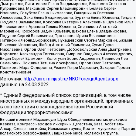
Дмитриевна, Вититинова Елена Владимировна, Баженова Светлана
Куприяновна, Максимов Сергей Владимирович, Беляев Сергей
Иванович, Голубева Елена Николаевна, Ганнушкина Светлана
Алексеевна, Закс Елена Владимировна, Буртина Елена Юрьевна, Гендель
Людмила Залмановна, Кокорина Екатерина Алексеевна, Шуманов Илья
Вячеславович, Арапова Галина Юрьевна, Свечников Анатолий
Мариевич, Прохоров Вадим Юрьевич, Шахова Елена Владимировна,
Подузов Сергей Васильевич, Протасова Ирина Вячеславовна,
Литинский Леонид Борисович, Лукашевский Сергей Маркович, Бахмин
Вячеслав Иванович, Шабад Анатолий Ефимович, Сухих Дарья
Николаевна, Орлов Олег Петрович, Добровольская Анна Дмитриевна,
Королева Александра Евгеньевна, Смирнов Владимир Александрович,
Вицин Сергей Ефимович, Золотухин Борис Андреевич, Левинсон Лев
Семенович, Локшина Татьяна Иосифовна, Орлов Олег Петрович,
Полякова Мара Федоровна, Резник Генри Маркович, Захаров Герман
Константинович
Источник:
http://unro.minjust.ru/NKOForeignAgent.aspx
данные на
24.03.2022
* Единый федеральный список организаций, в том числе
иностранных и международных организаций, признанных
в соответствии с законодательством Российской
Федерации террористическими:
Высший военный Маджлисуль Шура Объединенных сил моджахедов
Кавказа, Конгресс народов Ичкерии и Дагестана, База, Асбат аль-
Ансар, Священная война, Исламская группа, Братья-мусульмане, Партия
исламского освобождения, Лашкар-И-Тайба, Исламская группа,