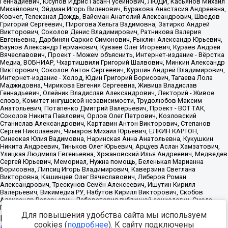
Для повышения удобства сайта мы используем
Источник:
https://minjust.gov.ru/uploaded/files/reestr-
cookies (
подробнее
). К сайту подключены