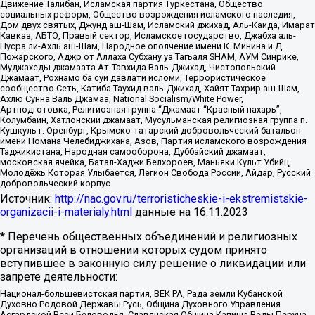
Движение Талибан, Исламская партия Туркестана, Общество
социальных реформ, Общество возрождения исламского наследия,
Дом двух святых, Джунд аш-Шам, Исламский джихад, Аль-Каида, Имарат
Кавказ, АБТО, Правый сектор, Исламское государство, Джабха аль-
Нусра ли-Ахль аш-Шам, Народное ополчение имени К. Минина и Д.
Пожарского, Аджр от Аллаха Субхану уа Тагьаля SHAM, АУМ Синрике,
Муджахеды джамаата Ат-Тавхида Валь-Джихад, Чистопольский
Джамаат, Рохнамо ба суи давлати исломи, Террористическое
сообщество Сеть, Катиба Таухид валь-Джихад, Хайят Тахрир аш-Шам,
Ахлю Сунна Валь Джамаа, National Socialism/White Power,
Артподготовка, Религиозная группа “Джамаат “Красный пахарь”,
Колумбайн, Хатлонский джамаат, Мусульманская религиозная группа п.
Кушкуль г. Оренбург, Крымско-татарский добровольческий батальон
имени Номана Челебиджихана, Азов, Партия исламского возрождения
Таджикистана, Народная самооборона, Дуббайский джамаат,
московская ячейка, Батал-Хаджи Белхороев, Маньяки Культ Убийц,
Молодёжь Которая Улыбается, Легион Свобода России, Айдар, Русский
добровольческий корпус
Источник:
http://nac.gov.ru/terroristicheskie-i-ekstremistskie-
organizacii-i-materialy.html
данные на
16.11.2023
* Перечень общественных объединений и религиозных
организаций в отношении которых судом принято
вступившее в законную силу решение о ликвидации или
запрете деятельности:
Национал-большевистская партия, ВЕК РА, Рада земли Кубанской
Духовно Родовой Державы Русь, Община Духовного Управления
Асгардской Веси Беловодья, Славянская Община Капища Веды Перуна,