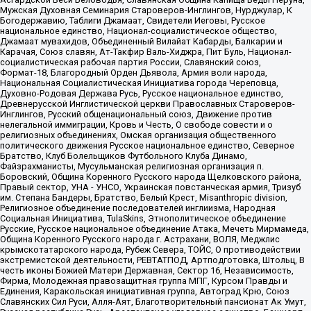
Мужская Духовная Семинария Староверов-Инглингов, Нурджулар, К
Богодержавию, Таблиги Джамаат, Свидетели Иеговы, Русское
национальное единство, Национал-социалистическое общество,
Джамаат мувахидов, Объединенный Вилайат Кабарды, Балкарии и
Карачая, Союз славян, Ат-Такфир Валь-Хиджра, Пит Буль, Национал-
социалистическая рабочая партия России, Славянский союз,
Формат-18, Благородный Орден Дьявола, Армия воли народа,
Национальная Социалистическая Инициатива города Череповца,
Духовно-Родовая Держава Русь, Русское национальное единство,
Древнерусской Инглистической церкви Православных Староверов-
Инглингов, Русский общенациональный союз, Движение против
нелегальной иммиграции, Кровь и Честь, О свободе совести и о
религиозных объединениях, Омская организация общественного
политического движения Русское национальное единство, Северное
Братство, Клуб Болельщиков Футбольного Клуба Динамо,
Файзрахманисты, Мусульманская религиозная организация п.
Боровский, Община Коренного Русского народа Щелковского района,
Правый сектор, УНА - УНСО, Украинская повстанческая армия, Тризуб
им. Степана Бандеры, Братство, Белый Крест, Misanthropic division,
Религиозное объединение последователей инглиизма, Народная
Социальная Инициатива, TulaSkins, Этнополитическое объединение
Русские, Русское национальное объединение Атака, Мечеть Мирмамеда,
Община Коренного Русского народа г. Астрахани, ВОЛЯ, Меджлис
крымскотатарского народа, Рубеж Севера, ТОЙС, О противодействии
экстремистской деятельности, РЕВТАТПОД, Артподготовка, Штольц, В
честь иконы Божией Матери Державная, Сектор 16, Независимость,
Фирма, Молодежная правозащитная группа МПГ, Курсом Правды и
Единения, Каракольская инициативная группа, Автоград Крю, Союз
Славянских Сил Руси, Алля-Аят, Благотворительный пансионат Ак Умут,