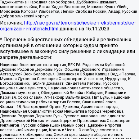
Таджикистана, Народная самооборона, Дуббайский джамаат,
московская ячейка, Батал-Хаджи Белхороев, Маньяки Культ Убийц,
Молодёжь Которая Улыбается, Легион Свобода России, Айдар, Русский
добровольческий корпус
Источник:
http://nac.gov.ru/terroristicheskie-i-ekstremistskie-
organizacii-i-materialy.html
данные на
16.11.2023
* Перечень общественных объединений и религиозных
организаций в отношении которых судом принято
вступившее в законную силу решение о ликвидации или
запрете деятельности:
Национал-большевистская партия, ВЕК РА, Рада земли Кубанской
Духовно Родовой Державы Русь, Община Духовного Управления
Асгардской Веси Беловодья, Славянская Община Капища Веды Перуна,
Мужская Духовная Семинария Староверов-Инглингов, Нурджулар, К
Богодержавию, Таблиги Джамаат, Свидетели Иеговы, Русское
национальное единство, Национал-социалистическое общество,
Джамаат мувахидов, Объединенный Вилайат Кабарды, Балкарии и
Карачая, Союз славян, Ат-Такфир Валь-Хиджра, Пит Буль, Национал-
социалистическая рабочая партия России, Славянский союз,
Формат-18, Благородный Орден Дьявола, Армия воли народа,
Национальная Социалистическая Инициатива города Череповца,
Духовно-Родовая Держава Русь, Русское национальное единство,
Древнерусской Инглистической церкви Православных Староверов-
Инглингов, Русский общенациональный союз, Движение против
нелегальной иммиграции, Кровь и Честь, О свободе совести и о
религиозных объединениях, Омская организация общественного