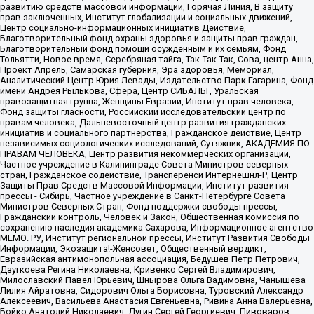
развитию средств массовой информации, Горячая Линия, В защиту
прав заключенных, Институт глобализации и социальных движений,
Центр социально-информационных инициатив Действие,
Благотворительный фонд охраны здоровья и защиты прав граждан,
Благотворительный фонд помощи осужденным и их семьям, Фонд
Тольятти, Новое время, Серебряная тайга, Так-Так-Так, Сова, центр Анна,
Проект Апрель, Самарская губерния, Эра здоровья, Мемориал,
Аналитический Центр Юрия Левады, Издательство Парк Гагарина, Фонд
имени Андрея Рылькова, Сфера, Центр СИБАЛЬТ, Уральская
правозащитная группа, Женщины Евразии, Институт прав человека,
Фонд защиты гласности, Российский исследовательский центр по
правам человека, Дальневосточный центр развития гражданских
инициатив и социального партнерства, Гражданское действие, Центр
независимых социологических исследований, Сутяжник, АКАДЕМИЯ ПО
ПРАВАМ ЧЕЛОВЕКА, Центр развития некоммерческих организаций,
Частное учреждение в Калининграде Совета Министров северных
стран, Гражданское содействие, Трансперенси Интернешнл-Р, Центр
Защиты Прав Средств Массовой Информации, Институт развития
прессы - Сибирь, Частное учреждение в Санкт-Петербурге Совета
Министров Северных Стран, Фонд поддержки свободы прессы,
Гражданский контроль, Человек и Закон, Общественная комиссия по
сохранению наследия академика Сахарова, Информационное агентство
МЕМО. РУ, Институт региональной прессы, Институт Развития Свободы
Информации, Экозащита!-Женсовет, Общественный вердикт,
Евразийская антимонопольная ассоциация, Бедушев Петр Петрович,
Дзугкоева Регина Николаевна, Кривенко Сергей Владимирович,
Милославский Павел Юрьевич, Шнырова Ольга Вадимовна, Чанышева
Лилия Айратовна, Сидорович Ольга Борисовна, Туровский Александр
Алексеевич, Васильева Анастасия Евгеньевна, Ривина Анна Валерьевна,
Бойко Анатолий Николаевич, Дугин Сергей Георгиевич, Пивоваров