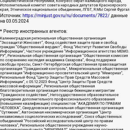
Социалистической Республики, Конгресс ойрат-калмыцкого народа,
Исполнительный комитет совета народных депутатов Красноярского
края, Этническое национальное объединение, ЛГБТ, Я.МЫ Сергей Фургал
Источник:
https://minjust.gov.ru/ru/documents/7822/
данные
на
03.05.2024
* Реестр иностранных агентов:
Калининградская региональная общественная организация "Экозащита!-Женсовет", Фонд содействия защите прав и свобод граждан "Общественный вердикт", Фонд "Институт Развития Свободы Информации", Частное учреждение "Информационное агентство МЕМО. РУ", Региональная общественная организация "Общественная комиссия по сохранению наследия академика Сахарова", Фонд поддержки свободы прессы, Санкт-Петербургская общественная правозащитная организация "Гражданский контроль", Межрегиональная общественная организация "Информационно-просветительский центр "Мемориал", Региональный Фонд "Центр Защиты Прав Средств Массовой Информации", с 05.12.2023 Фонд "Центр Защиты Прав Средств массовой информации", Региональная общественная благотворительная организация помощи беженцам и мигрантам "Гражданское содействие", Негосударственное образовательное учреждение дополнительного профессионального образования (повышение квалификации) специалистов "АКАДЕМИЯ ПО ПРАВАМ ЧЕЛОВЕКА", Свердловская региональная общественная организация "Сутяжник", Автономная некоммерческая организация "Центр независимых социологических исследований", Союз общественных объединений "Российский исследовательский центр по правам человека", Региональное общественное учреждение научно-информационный центр "МЕМОРИАЛ", Некоммерческая организация "Фонд защиты гласности", Автономная некоммерческая организация "Институт прав человека", Городская общественная организация "Екатеринбургское общество "МЕМОРИАЛ", Городская общественная организация "Рязанское историко-просветительское и правозащитное общество "Мемориал" (Рязанский Мемориал), Челябинский региональный орган общественной самодеятельности – женское общественное объединение "Женщины Евразии", Челябинский региональный орган общественной самодеятельности "Уральская правозащитная группа", Фонд содействия защите здоровья и социальной справедливости имени Андрея Рылькова, Автономная Некоммерческая Организация "Аналитический Центр Юрия Левады", Автономная некоммерческая организация социальной поддержки населения "Проект Апрель", Региональная общественная организация помощи женщинам и детям, находящимся в кризисной ситуации "Информационно-методический центр "Анна", Фонд содействия развитию массовых коммуникаций и правовому просвещению "Так-так-Так", Фонд содействия устойчивому развитию "Серебряная тайга", Свердловский региональный общественный фонд социальных проектов "Новое время", "Idel.Реалии", Кавказ.Реалии, Крым.Реалии, Телеканал Настоящее Время, Татаро-башкирская служба Радио Свобода (Azatliq Radiosi), Радио Свободная Европа/Радио Свобода (PCE/PC), "Сибирь.Реалии", "Фактограф", Благотворительный фонд помощи осужденным и их семьям, Автономная некоммерческая организация "Институт глобализации и социальных движений", Фонд "В защиту прав заключенных", Частное учреждение "Центр поддержки и содействия развитию средств массовой информации", Пензенский региональный общественный благотворительный фонд "Гражданский союз", "Север.Реалии", Некоммерческая организация Фонд "Правовая инициатива", Общество с ограниченной ответственностью "Радио Свободная Европа/Радио Свобода", Чешское информационное агентство "MEDIUM-ORIENT", Красноярская региональная общественная организация "Мы против СПИДа", Камалягин Денис Николаевич, Маркелов Сергей Евгеньевич, Пономарев Лев Александрович, Савицкая Людмила Алексеевна, Автономная некоммерческая организация "Центр по работе с проблемой насилия "НАСИЛИЮ.НЕТ", Межрегиональный профессиональный союз работников здравоохранения "Альянс врачей", Юридическое лицо, зарегистрированное в Латвийской Республике, SIA "Medusa Project" (регистрационный номер 40103797863, дата регистрации 10.06.2014), Некоммерческая организация "Фонд по борьбе с коррупцией", Автономная некоммерческая организация "Институт права и публичной политики", Баданин Роман Сергеевич, Гликин Максим Александрович, Железнова Мария Михайловна, Лукьянова Юлия Сергеевна, Маетная Елизавета Витальевна, Маняхин Петр Борисович, Чуракова Ольга Владимировна, Ярош Юлия Петровна, Юридическое лицо "The Insider SIA", зарегистрированное в Риге, Латвийская Республика (дата регистрации 26.06.2015), являющееся администратором доменного имени интернет-издания "The Insider SIA", https://theins.ru, Постернак Алексей Евгеньевич, Рубин Михаил Аркадьевич, Анин Роман Александрович, Юридическое лицо Istories fonds, зарегистрированное в Латвийской Республике (регистрационный номер 50008295751, дата регистрации 24.02.2020), Великовский Дмитрий Александрович, Долинина Ирина Николаевна, Мароховская Алеся Алексеевна, Шлейнов Роман Юрьевич, Шмагун Олеся Валентиновна, Общество с ограниченной ответственностью "Альтаир 2021", Общество с ограниченной ответственностью "Вега 2021", Общество с ограниченной ответственностью "Главный редактор 2021", Общество с ограниченной ответственностью "Ромашки монолит", Важенков Артем Валерьевич, Ивановская областная общественная организация "Центр гендерных исследований", Гурман Юрий Альбертович, Медиапроект "ОВД-Инфо", Егоров Владимир Владимирович, Жилинский Владимир Александрович, Общество с ограниченной ответственностью "ЗП", Иванова София Юрьевна, Карезина Инна Павловна, Кильтау Екатерина Викторовна, Петров Алексей Викторович, Пискунов Сергей Евгеньевич, Смирнов Сергей Сергеевич, Тихонов Михаил Сергеевич, Общество с ограниченной ответственностью "ЖУРНАЛИСТ-ИНОСТРАННЫЙ АГЕНТ", Арапова Галина Юрьевна, Вольтская Татьяна Анатольевна, Американская компания "Mason G.E.S. Anonymous Foundation" (США), являющаяся владельцем интернет-издания https://mnews.world/, Компания "Stichting Bellingcat", зарегистрированная в Нидерландах (дата регистрации 11.07.2018), Захаров Андрей Вячеславович, Клепиковская Екатерина Дмитриевна, Общество с ограниченной ответственностью "МЕМО", Перл Роман Александрович, Симонов Евгений Алексеевич, Соловьева Елена Анатольевна, Сотников Даниил Владимирович, Сурначева Елизавета Дмитриевна, Автономная некоммерческая организация по защите прав человека и информированию населения "Якутия – Наше Мнение", Общество с ограниченной ответственностью "Москоу диджитал медиа", с 26.01.2023 Общество с ограниченной ответственностью "Чайка Белые сады", Ветошкина Валерия Валерьевна, Заговора Максим Александрович, Межрегиональное общественное движение "Российская ЛГБТ - сеть", Оленичев Максим Владимирович, Павлов Иван Юрьевич, Скворцова Елена Сергеевна, Общество с ограниченной ответственностью "Как бы инагент", Кочетков Игорь Викторович, Общество с ограниченной ответственностью "Честные выборы", Еланчик Олег Александрович, Общество с ограниченной ответственностью "Нобелевский призыв", Гималова Регина Эмилевна, Григорьев Андрей Валерьевич, Григорьева Алина Александровна, Ассоциация по содействию защите прав призывников, альтернативнослужащих и военнослужащих "Правозащитная группа "Гражданин.Армия.Право", Хисамова Регина Фаритовна, Автономная некоммерческая организация по реализации социально-правовых программ "Лилит", Дальневосточное общественное движение "Маяк", Санкт-Петербургская ЛГБТ-инициативная группа "Выход", Инициативная группа ЛГБТ+ "Реверс", Алексеев Андрей Викторович, Бекбулатова Таисия Львовна, Беляев Иван Михайлович, Владыкина Елена Сергеевна, Гельман Марат Александрович, Никульшина Вероника Юрьевна, Толоконникова Надежда Андреевна, Шендерович Виктор Анатольевич, Общество с ограниченной ответственностью "Данное сообщение", Общество с ограниченной ответственностью Издательский дом "Новая глава", Айнбиндер Александра Александровна, Московский комьюнити-центр для ЛГБТ+инициатив, Благотворительный фонд развития филантропии, Deutsche Welle (Германия, Kurt-Schumacher-Strasse 3, 53113 Bonn), Борзунова Мария Михайловна, Воробьев Виктор Викторович, Голубева Анна Львовна, Константинова Алла Михайловна, Малкова Ирина Владимировна, Мурадов Мурад Абдулгалимович, Осетинская Елизавета Николаевна, Понасенков Евгений Николаевич, Ганапольский Матвей Юрьевич, Киселев Евгений Алексеевич, Борухович Ирина Григорьевна, Дремин Иван Тимофеевич, Дубровский Дмитрий Викторович, Красноярская региональная общественная организация поддержки и развития альтернативных образовательных технологий и межкультурных коммуникаций "ИНТЕРРА", Маяковская Екатерина Алексеевна, Фейгин Марк Захарович, Филимонов Андрей Викторович, Дзугкоева Регина Николаевна, Доброхотов Роман Александрович, Дудь Юрий Александрович, Елкин Сергей Владимирович, Кругликов Кирилл Игоревич, Сабунаева Мария Леонидовна, Семенов Алексей Владимирович, Шаинян Карен Багратович, Шульман Екатерина Михайловна, Асафьев Артур Валерьевич, Вахштайн Виктор Семенович, Венедиктов Алексей Алексеевич, Лушникова Екатерина Евгеньевна, Волков Леонид Михайлович, Невзоров Александр Глебович, Пархоменко Сергей Борисович, Сироткин Ярослав Николаевич, Кара-Мурза Владимир Владимирович, Баранова Наталья Владимировна, Гозман Леонид Яковлевич, Кагарлицкий Борис Юльевич, Климарев Михаил Валерьевич, Милов Владимир Станиславович, Автономная некоммерческая организация Краснодарский центр современного искусства "Типография", Моргенштерн Алишер Тагирович, Соболь Любовь Эдуардовна, Общество с ограниченной ответственностью "ЛИЗА НОРМ", Каспаров Гарри Кимович, Ходорковский Михаил Борисович, Общество с ограниченной ответственностью "Апрельские тезисы", Данилович Ирина Брониславовна, Кашин Олег Владимирович, Петров Николай Владимирович, Пивоваров Алексей Владимирович, Соколов Михаил Владимирович, Цветкова Юлия Владимировна, Чичваркин Евгений Александрович, Комитет против пыток/Команда против пыток, Общество с ограниченной ответственностью "Первый научный", Общество с ограниченной ответственностью "Вертолет и ко", Белоцерковская Вероника Борисовна, Кац Максим Евгеньевич, Лазарева Татьяна Юрьевна, Шаведдинов Руслан Табризович, Яшин Илья Валерьевич, Общество с ограниченной ответственностью "Иноагент ААВ", Алешковский Дмитрий Петрович, Альбац Евгения Марковна, Быков Дмитрий Львович, Галямина Юлия Евгеньевна, Лойко Сергей Леонидович, Мартынов Кирилл Константинович, Медведев Сергей Александрович, Крашенинников Федор Геннадиевич, Гордеева Катерина Вл