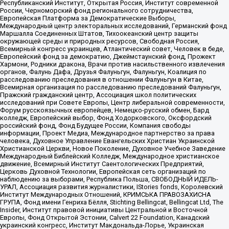
Республиканский Институт, Открытая Россия, Институт современной
России, Черноморский фонд регионального сотрудничества,
Европейская Платформа за Демократические Выборы,
Международный центр электоральных исследований, Германский фонд
Маршалла Соединенных Штатов, Тихоокеанский центр защиты
окружающей среды и природных ресурсов, Свободная Россия,
Всемирный конгресс украинцев, Атлантический совет, Человек в беде,
Европейский фонд за демократию, Джеймстаунский фонд, Прожект
Хармони, Родники дракона, Врачи против насильственного извлечения
органов, Фалунь Дафа, Друзья Фалуньгун, Фалуньгун, Коалиция по
расследованию преследования в отношении Фалуньгун в Китае,
Всемирная организация по расследованию преследований Фалуньгун,
Пражский гражданский центр, Ассоциация школ политических
исследований при Совете Европы, Центр либеральной современности,
Форум русскоязычных европейцев, Немецко-русский обмен, Бард
колледж, Европейский выбор, Фонд Ходорковского, Оксфордский
российский фонд, Фонд Будущее России, Компания свободы
информации, Проект Медиа, Международное партнерство за права
человека, Духовное Управление Евангельских Христиан Украинской
Христианской Церкви, Новое Поколение, Духовное Учебное Заведение
Международный Библейский Колледж, Международное христианское
движение, Всемирный Институт Саентологических Предприятий,
Церковь Духовной Технологии, Европейская сеть организаций по
наблюдению за выборами, Республика Польша, СВОБОДНЫЙ ИДЕЛЬ-
УРАЛ, Ассоциация развития журналистики, IStories fonds, Королевский
Институт Международных Отношений, КРИМСЬКА ПРАВОЗАХИСНА
ГРУПА, Фонд имени Генриха Бёлля, Stichting Bellingcat, Bellingcat Ltd, The
Insider, Институт правовой инициативы Центральной и Восточной
Европы, Фонд Открытой Эстонии, Calvert 22 Foundation, Канадский
украинский конгресс, Институт Макдональда-Лорье, Украинская