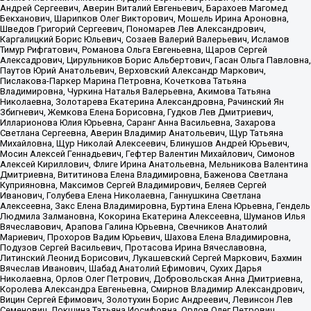
Андрей Сергеевич, Аверин Виталий Евгеньевич, Барахоев Магомед
Бекханович, Шарипков Олег Викторович, Мошель Ирина Ароновна,
Шведов Григорий Сергеевич, Пономарев Лев Александрович,
Каргалицкий Борис Юльевич, Созаев Валерий Валерьевич, Исламов
Тимур Рифгатович, Романова Ольга Евгеньевна, Щаров Сергей
Алексадрович, Цирульников Борис Альбертович, Гасан Ольга Павловна,
Паутов Юрий Анатольевич, Верховский Александр Маркович,
Пислакова-Паркер Марина Петровна, Кочеткова Татьяна
Владимировна, Чуркина Наталья Валерьевна, Акимова Татьяна
Николаевна, Золотарева Екатерина Александровна, Рачинский Ян
Збигневич, Жемкова Елена Борисовна, Гудков Лев Дмитриевич,
Илларионова Юлия Юрьевна, Саранг Анна Васильевна, Захарова
Светлана Сергеевна, Аверин Владимир Анатольевич, Щур Татьяна
Михайловна, Щур Николай Алексеевич, Блинушов Андрей Юрьевич,
Мосин Алексей Геннадьевич, Гефтер Валентин Михайлович, Симонов
Алексей Кириллович, Флиге Ирина Анатольевна, Мельникова Валентина
Дмитриевна, Вититинова Елена Владимировна, Баженова Светлана
Куприяновна, Максимов Сергей Владимирович, Беляев Сергей
Иванович, Голубева Елена Николаевна, Ганнушкина Светлана
Алексеевна, Закс Елена Владимировна, Буртина Елена Юрьевна, Гендель
Людмила Залмановна, Кокорина Екатерина Алексеевна, Шуманов Илья
Вячеславович, Арапова Галина Юрьевна, Свечников Анатолий
Мариевич, Прохоров Вадим Юрьевич, Шахова Елена Владимировна,
Подузов Сергей Васильевич, Протасова Ирина Вячеславовна,
Литинский Леонид Борисович, Лукашевский Сергей Маркович, Бахмин
Вячеслав Иванович, Шабад Анатолий Ефимович, Сухих Дарья
Николаевна, Орлов Олег Петрович, Добровольская Анна Дмитриевна,
Королева Александра Евгеньевна, Смирнов Владимир Александрович,
Вицин Сергей Ефимович, Золотухин Борис Андреевич, Левинсон Лев
Семенович, Локшина Татьяна Иосифовна, Орлов Олег Петрович,