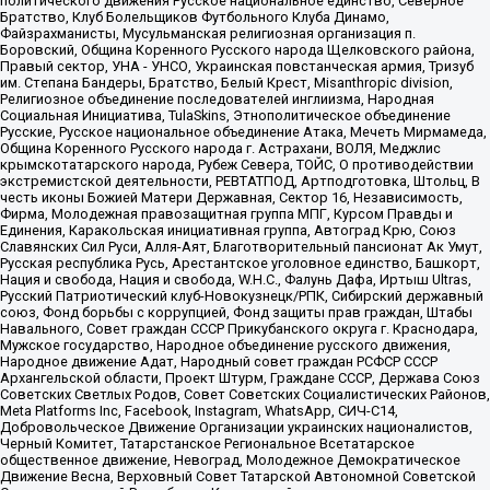
политического движения Русское национальное единство, Северное
Братство, Клуб Болельщиков Футбольного Клуба Динамо,
Файзрахманисты, Мусульманская религиозная организация п.
Боровский, Община Коренного Русского народа Щелковского района,
Правый сектор, УНА - УНСО, Украинская повстанческая армия, Тризуб
им. Степана Бандеры, Братство, Белый Крест, Misanthropic division,
Религиозное объединение последователей инглиизма, Народная
Социальная Инициатива, TulaSkins, Этнополитическое объединение
Русские, Русское национальное объединение Атака, Мечеть Мирмамеда,
Община Коренного Русского народа г. Астрахани, ВОЛЯ, Меджлис
крымскотатарского народа, Рубеж Севера, ТОЙС, О противодействии
экстремистской деятельности, РЕВТАТПОД, Артподготовка, Штольц, В
честь иконы Божией Матери Державная, Сектор 16, Независимость,
Фирма, Молодежная правозащитная группа МПГ, Курсом Правды и
Единения, Каракольская инициативная группа, Автоград Крю, Союз
Славянских Сил Руси, Алля-Аят, Благотворительный пансионат Ак Умут,
Русская республика Русь, Арестантское уголовное единство, Башкорт,
Нация и свобода, Нация и свобода, W.H.С., Фалунь Дафа, Иртыш Ultras,
Русский Патриотический клуб-Новокузнецк/РПК, Сибирский державный
союз, Фонд борьбы с коррупцией, Фонд защиты прав граждан, Штабы
Навального, Совет граждан СССР Прикубанского округа г. Краснодара,
Мужское государство, Народное объединение русского движения,
Народное движение Адат, Народный совет граждан РСФСР СССР
Архангельской области, Проект Штурм, Граждане СССР, Держава Союз
Советских Светлых Родов, Совет Советских Социалистических Районов,
Meta Platforms Inc, Facebook, Instagram, WhatsApp, СИЧ-С14,
Добровольческое Движение Организации украинских националистов,
Черный Комитет, Татарстанское Региональное Всетатарское
общественное движение, Невоград, Молодежное Демократическое
Движение Весна, Верховный Совет Татарской Автономной Советской