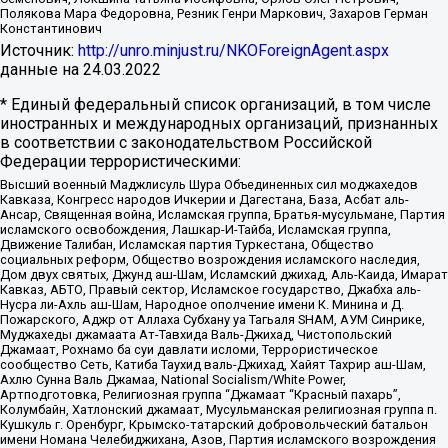
Полякова Мара Федоровна, Резник Генри Маркович, Захаров Герман
Константинович
Источник:
http://unro.minjust.ru/NKOForeignAgent.aspx
данные на
24.03.2022
* Единый федеральный список организаций, в том числе
иностранных и международных организаций, признанных
в соответствии с законодательством Российской
Федерации террористическими:
Высший военный Маджлисуль Шура Объединенных сил моджахедов
Кавказа, Конгресс народов Ичкерии и Дагестана, База, Асбат аль-
Ансар, Священная война, Исламская группа, Братья-мусульмане, Партия
исламского освобождения, Лашкар-И-Тайба, Исламская группа,
Движение Талибан, Исламская партия Туркестана, Общество
социальных реформ, Общество возрождения исламского наследия,
Дом двух святых, Джунд аш-Шам, Исламский джихад, Аль-Каида, Имарат
Кавказ, АБТО, Правый сектор, Исламское государство, Джабха аль-
Нусра ли-Ахль аш-Шам, Народное ополчение имени К. Минина и Д.
Пожарского, Аджр от Аллаха Субхану уа Тагьаля SHAM, АУМ Синрике,
Муджахеды джамаата Ат-Тавхида Валь-Джихад, Чистопольский
Джамаат, Рохнамо ба суи давлати исломи, Террористическое
сообщество Сеть, Катиба Таухид валь-Джихад, Хайят Тахрир аш-Шам,
Ахлю Сунна Валь Джамаа, National Socialism/White Power,
Артподготовка, Религиозная группа “Джамаат “Красный пахарь”,
Колумбайн, Хатлонский джамаат, Мусульманская религиозная группа п.
Кушкуль г. Оренбург, Крымско-татарский добровольческий батальон
имени Номана Челебиджихана, Азов, Партия исламского возрождения