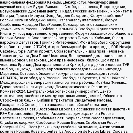
национальная федерация Канады, Декабристы, Международный
научный центр им Вудро Вильсона, Свободная пресса, Возрождение,
Всеукраинский духовный центр , Риддл, Русский антивоенный комитет в
Швеции, Проект Медуза, Фонд Андрея Сахарова, Форум свободной
России, Лига Свободных Наций, Transparеncy International, Форум
Свободных Народов ПостРоссии, Солидарность с гражданским
движением в России – Solidarus, КрымSOS, Свободный университет,
Институт государственного управления, Форум гражданского общества
Россия, Беллона, Союз жителей островов Тисима и Хабомаи, Съезд
народных депутатов, Гринпис Интернешнл, Фонд борьбы с коррупцией
Инк, Завет церквей TCCN, Агора, Всемирный фонд природы, BDR Novaja
Gazeta-Europe, Алтай проект, Образовательный дом прав человека
Чернигов, Фонд Дом Прав Человека, Белорусский дом прав человека
имени Бориса Звозскова, Дом прав человека Тбилиси, Дом прав
человека Ереван, Дом прав человека Крым, Центр дикого лосося, TVR
Studios, ТВ Дождь, Центр европейских исследований им Вилфрида
Мартенса, Сетевое объединение журналистов расследователей,
АЛЛАТРА, За свободную Россию, Свободная Бурятия, Uralic, UnKremlin,
Международная федерация транспортных рабочих, ИстЧам Финланд,
Гудзоновский институт, Фонд Демократического Развития,
Комитет-2024, Центрально-Европейский университет, Центр
восточноевропейских и международных исследований, Общество
Сторожевой башни, Библии и трактатов Свидетелей Иеговы,
Гражданский Совет, Центр анализа европейской политики,
Академическая сеть Восточная Европа, Российский комитет действия,
РЭНД корпорейшн, Русская Америка за демократию в России,
Настоящая Россия, Глобальная сеть журналистов-расследователей,
Служба поддержки, Свободная Россия Берлин, Свободная Россия
Северный Рейн-Вестфалия, Фонд глобальной помощи, Антивоенный
комитет России, Russie-Libertes, La Asocicion de Rusos Libres, Союз за