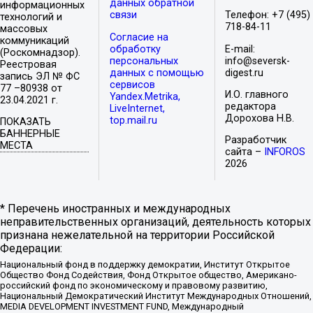
данных обратной
информационных
связи
Телефон: +7 (495)
технологий и
718-84-11
массовых
Согласие на
коммуникаций
обработку
E-mail:
(Роскомнадзор).
персональных
info@seversk-
Реестровая
данных с помощью
digest.ru
запись ЭЛ № ФС
сервисов
77 –80938 от
И.О. главного
Yandex.Metrika,
23.04.2021 г.
редактора
LiveInternet,
Дорохова Н.В.
top.mail.ru
ПОКАЗАТЬ
БАННЕРНЫЕ
Разработчик
МЕСТА
сайта –
INFOROS
2026
* Перечень иностранных и международных
неправительственных организаций, деятельность которых
признана нежелательной на территории Российской
Федерации:
Национальный фонд в поддержку демократии, Институт Открытое
Общество Фонд Содействия, Фонд Открытое общество, Американо-
российский фонд по экономическому и правовому развитию,
Национальный Демократический Институт Международных Отношений,
MEDIA DEVELOPMENT INVESTMENT FUND, Международный