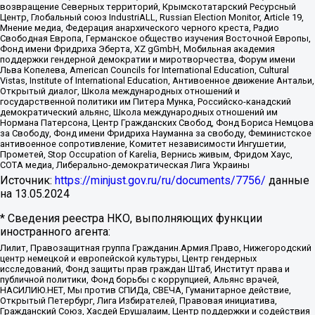
возвращение Северных территорий, Крымскотатарский Ресурсный
Центр, Глобальный союз IndustriALL, Russian Election Monitor, Article 19,
Мнение медиа, Федерация анархического черного креста, Радио
Свободная Европа, Германское общество изучения Восточной Европы,
Фонд имени Фридриха Эберта, XZ gGmbH, Мобильная академия
поддержки гендерной демократии и миротворчества, Форум имени
Льва Копелева, American Councils for International Education, Cultural
Vistas, Institute of International Education, Антивоенное движение Антальи,
Открытый диалог, Школа международных отношений и
государственной политики им Питера Мунка, Российско-канадский
демократический альянс, Школа международных отношений им
Нормана Патерсона, Центр Гражданских Свобод, Фонд Бориса Немцова
за Свободу, Фонд имени Фридриха Науманна за свободу, Феминистское
антивоенное сопротивление, Комитет независимости Ингушетии,
Прометей, Stop Occupation of Karelia, Вернись живым, Фридом Хаус,
СОТА медиа, Либерально-демократическая Лига Украины
Источник:
https://minjust.gov.ru/ru/documents/7756/
данные
на
13.05.2024
* Сведения реестра НКО, выполняющих функции
иностранного агента:
Лилит, Правозащитная группа Гражданин.Армия.Право, Нижегородский
центр немецкой и европейской культуры, Центр гендерных
исследований, Фонд защиты прав граждан Штаб, Институт права и
публичной политики, Фонд борьбы с коррупцией, Альянс врачей,
НАСИЛИЮ.НЕТ, Мы против СПИДа, СВЕЧА, Гуманитарное действие,
Открытый Петербург, Лига Избирателей, Правовая инициатива,
Гражданский Союз, Хасдей Ерушалаим, Центр поддержки и содействия