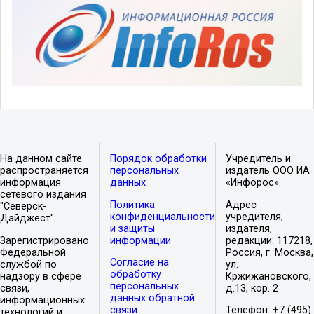
На данном сайте
Порядок обработки
Учредитель и
распространяется
персональных
издатель ООО ИА
информация
данных
«Инфорос».
сетевого издания
Политика
Адрес
"Северск-
конфиденциальности
учредителя,
Дайджест".
и защиты
издателя,
Зарегистрировано
информации
редакции: 117218,
Федеральной
Россия, г. Москва,
Согласие на
службой по
ул.
обработку
надзору в сфере
Кржижановского,
персональных
связи,
д.13, кор. 2
данных обратной
информационных
связи
Телефон: +7 (495)
технологий и