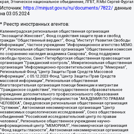
края, Этническое национальное объединение, ЛГБТ, Я.МЫ Сергей Фургал
Источник:
https://minjust.gov.ru/ru/documents/7822/
данные
на
03.05.2024
* Реестр иностранных агентов:
Калининградская региональная общественная организация "Экозащита!-Женсовет", Фонд содействия защите прав и свобод граждан "Общественный вердикт", Фонд "Институт Развития Свободы Информации", Частное учреждение "Информационное агентство МЕМО. РУ", Региональная общественная организация "Общественная комиссия по сохранению наследия академика Сахарова", Фонд поддержки свободы прессы, Санкт-Петербургская общественная правозащитная организация "Гражданский контроль", Межрегиональная общественная организация "Информационно-просветительский центр "Мемориал", Региональный Фонд "Центр Защиты Прав Средств Массовой Информации", с 05.12.2023 Фонд "Центр Защиты Прав Средств массовой информации", Региональная общественная благотворительная организация помощи беженцам и мигрантам "Гражданское содействие", Негосударственное образовательное учреждение дополнительного профессионального образования (повышение квалификации) специалистов "АКАДЕМИЯ ПО ПРАВАМ ЧЕЛОВЕКА", Свердловская региональная общественная организация "Сутяжник", Автономная некоммерческая организация "Центр независимых социологических исследований", Союз общественных объединений "Российский исследовательский центр по правам человека", Региональное общественное учреждение научно-информационный центр "МЕМОРИАЛ", Некоммерческая организация "Фонд защиты гласности", Автономная некоммерческая организация "Институт прав человека", Городская общественная организация "Екатеринбургское общество "МЕМОРИАЛ", Городская общественная организация "Рязанское историко-просветительское и правозащитное общество "Мемориал" (Рязанский Мемориал), Челябинский региональный орган общественной самодеятельности – женское общественное объединение "Женщины Евразии", Челябинский региональный орган общественной самодеятельности "Уральская правозащитная группа", Фонд содействия защите здоровья и социальной справедливости имени Андрея Рылькова, Автономная Некоммерческая Организация "Аналитический Центр Юрия Левады", Автономная некоммерческая организация социальной поддержки населения "Проект Апрель", Региональная общественная организация помощи женщинам и детям, находящимся в кризисной ситуации "Информационно-методический центр "Анна", Фонд содействия развитию массовых коммуникаций и правовому просвещению "Так-так-Так", Фонд содействия устойчивому развитию "Серебряная тайга", Свердловский региональный общественный фонд социальных проектов "Новое время", "Idel.Реалии", Кавказ.Реалии, Крым.Реалии, Телеканал Настоящее Время, Татаро-башкирская служба Радио Свобода (Azatliq Radiosi), Радио Свободная Европа/Радио Свобода (PCE/PC), "Сибирь.Реалии", "Фактограф", Благотворительный фонд помощи осужденным и их семьям, Автономная некоммерческая организация "Институт глобализации и социальных движений", Фонд "В защиту прав заключенных", Частное учреждение "Центр поддержки и содействия развитию средств массовой информации", Пензенский региональный общественный благотворительный фонд "Гражданский союз", "Север.Реалии", Некоммерческая организация Фонд "Правовая инициатива", Общество с ограниченной ответственностью "Радио Свободная Европа/Радио Свобода", Чешское информационное агентство "MEDIUM-ORIENT", Красноярская региональная общественная организация "Мы против СПИДа", Камалягин Денис Николаевич, Маркелов Сергей Евгеньевич, Пономарев Лев Александрович, Савицкая Людмила Алексеевна, Автономная некоммерческая организация "Центр по работе с проблемой насилия "НАСИЛИЮ.НЕТ", Межрегиональный профессиональный союз работников здравоохранения "Альянс врачей", Юридическое лицо, зарегистрированное в Латвийской Республике, SIA "Medusa Project" (регистрационный номер 40103797863, дата регистрации 10.06.2014), Некоммерческая организация "Фонд по борьбе с коррупцией", Автономная некоммерческая организация "Институт права и публичной политики", Баданин Роман Сергеевич, Гликин Максим Александрович, Железнова Мария Михайловна, Лукьянова Юлия Сергеевна, Маетная Елизавета Витальевна, Маняхин Петр Борисович, Чуракова Ольга Владимировна, Ярош Юлия Петровна, Юридическое лицо "The Insider SIA", зарегистрированное в Риге, Латвийская Республика (дата регистрации 26.06.2015), являющееся администратором доменного имени интернет-издания "The Insider SIA", https://theins.ru, Постернак Алексей Евгеньевич, Рубин Михаил Аркадьевич, Анин Роман Александрович, Юридическое лицо Istories fonds, зарегистрированное в Латвийской Республике (регистрационный номер 50008295751, дата регистрации 24.02.2020), Великовский Дмитрий Александрович, Долинина Ирина Николаевна, Мароховская Алеся Алексеевна, Шлейнов Роман Юрьевич, Шмагун Олеся Валентиновна, Общество с ограниченной ответственностью "Альтаир 2021", Общество с ограниченной ответственностью "Вега 2021", Общество с ограниченной ответственностью "Главный редактор 2021", Общество с ограниченной ответственностью "Ромашки монолит", Важенков Артем Валерьевич, Ивановская областная общественная организация "Центр гендерных исследований", Гурман Юрий Альбертович, Медиапроект "ОВД-Инфо", Егоров Владимир Владимирович, Жилинский Владимир Александрович, Общество с ограниченной ответственностью "ЗП", Иванова София Юрьевна, Карезина Инна Павловна, Кильтау Екатерина Викторовна, Петров Алексей Викторович, Пискунов Сергей Евгеньевич, Смирнов Сергей Сергеевич, Тихонов Михаил Сергеевич, Общество с ограниченной ответственностью "ЖУРНАЛИСТ-ИНОСТРАННЫЙ АГЕНТ", Арапова Галина Юрьевна, Вольтская Татьяна Анатольевна, Американская компания "Mason G.E.S. Anonymous Foundation" (США), являющаяся владельцем интернет-издания https://mnews.world/, Компания "Stichting Bellingcat", зарегистрированная в Нидерландах (дата регистрации 11.07.2018), Захаров Андрей Вячеславович, Клепиковская Екатерина Дмитриевна, Общество с ограниченной ответственностью "МЕМО", Перл Роман Александрович, Симонов Евгений Алексеевич, Соловьева Елена Анатольевна, Сотников Даниил Владимирович, Сурначева Елизавета Дмитриевна, Автономная некоммерческая организация по защите прав человека и информированию населения "Якутия – Наше Мнение", Общество с ограниченной ответственностью "Москоу диджитал медиа", с 26.01.2023 Общество с ограниченной ответственностью "Чайка Белые сады", Ветошкина Валерия Валерьевна, Заговора Максим Александрович, Межрегиональное общественное движение "Российская ЛГБТ - сеть", Оленичев Максим Владимирович, Павлов Иван Юрьевич, Скворцова Елена Сергеевна, Общество с ограниченной ответственностью "Как бы инагент", Кочетков Игорь Викторович, Общество с ограниченной ответственностью "Честные выборы", Еланчик Олег Александрович, Общество с ограниченной ответственностью "Нобелевский призыв", Гималова Регина Эмилевна, Григорьев Андрей Валерьевич, Григорьева Алина Александровна, Ассоциация по содействию защите прав призывников, альтернативнослужащих и военнослужащих "Правозащитная группа "Гражданин.Армия.Право", Хисамова Регина Фаритовна, Автономная некоммерческая организация по реализации социально-правовых программ "Лилит", Дальневосточное общественное движение "Маяк", Санкт-Петербургская ЛГБТ-инициативная группа "Выход", Инициативная группа ЛГБТ+ "Реверс", Алексеев Андрей Викторович, Бекбулатова Таисия Львовна, Беляев Иван Михайлович, Владыкина Елена Сергеевна, Гельман Марат Александрович, Никульшина Вероника Юрьевна, Толоконникова Надежда Андреевна, Шендерович Виктор Анатольевич, Общество с ограниченной ответственностью "Данное сообщение", Общество с ограниченной ответственностью Издательский дом "Новая глава", Айнбиндер Александра Александровна, Московский комьюнити-центр для ЛГБТ+инициатив, Благотворительный фонд развития филантропии, Deutsche Welle (Германия, Kurt-Schumacher-Strasse 3, 53113 Bonn), Борзунова Мария Михайловна, Воробьев Виктор Викторович, Голубева Анна Львовна, Константинова Алла Михайловна, Малкова Ирина Владимировна, Мурадов Мурад Абдулгалимович, Осетинская Елизавета Николаевна, Понасенков Евгений Николаевич, Ганапольский Матвей Юрьевич, Киселев Евгений Алексеевич, Борухович Ирина Григорьевна, Дремин Иван Тимофеевич, Дубровский Дмитрий Викторович, Красноярская региональная общественная организация поддержки и развития альтернативных образовательных технологий и межкультурных коммуникаций "ИНТЕРРА", Маяковская Екатерина Алексеевна, Фейгин Марк Захарович, Филимонов Андрей Викторович, Дзугкоева Регина Николаевна, Доброхотов Роман Александрович, Дудь Юрий Александрович, Елкин Сергей Владимирович, Кругликов Кирилл Игоревич, Сабунаева Мария Леонидовна, Семенов Алексей Владимирович, Шаинян Карен Багратович, Шульман Екатерина Михайловна, Асафьев Артур Валерьевич, Вахштайн Виктор Семенович, Венедиктов Алексей Алексеевич, Лушникова Екатерина Евгеньевна, Волков Леонид Михайлович, Невзоров Александр Глебович, Пархоменко Сергей Борисович, Сироткин Ярослав Николаевич, Кара-Мурза Владимир Владимирович, Баранова Наталья Владимировна, Гозман Леонид Яковлевич, Кагарлицкий Борис Юльевич, Климарев Михаил Валерьевич, Милов Владимир Станиславович, Автономная некоммерческая организация Краснодарский центр современного искусства "Типография", Моргенштерн Алишер Тагирович, Соболь Любовь Эдуардовна, Общество с ограниченной ответственностью "ЛИЗА НОРМ", Каспаров Гарри Кимович, Ходорковский Михаил Борисович, Общество с ограниченной ответственностью "Апрельские тезисы", Данилович Ирина Брониславовна, Кашин Олег Владимирович, Петров Николай Владимирович, Пивоваров Алексей Владимирович, Соколов Михаил Владимирович, Цветкова Юлия Владимировна, Чичваркин Евгений Александрович, Комитет против пыток/Команда против пыток, Общество с ограниченной ответственностью "Первый научный", Общество с ограниченной ответственностью "Вертолет и ко", Белоцерковская Вероника Борисовна, Кац Максим Евгеньевич, Лазарева Татьяна Юрьевна, Шаведдинов Руслан Табризович, Яшин Илья Валерьевич, Общество с ограниченной ответственностью "Иноагент ААВ", Алешковский Дмитрий Петрович, Альбац Евгения Марковна, Быков Дмитрий Львович, Галямина Юлия Евгеньевна, Лойко Сергей Леонидович, Мартынов Кирилл Константинович, Медведев Сергей Александрович, Крашенинников Федор Геннадиевич, Гордеева Катерина Вл