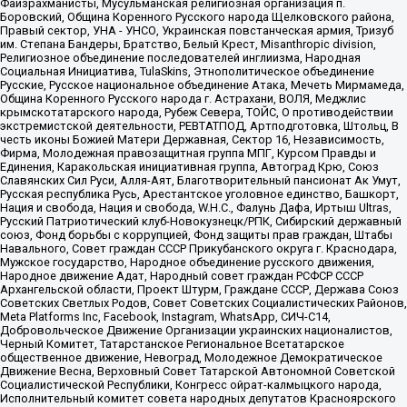
Файзрахманисты, Мусульманская религиозная организация п.
Боровский, Община Коренного Русского народа Щелковского района,
Правый сектор, УНА - УНСО, Украинская повстанческая армия, Тризуб
им. Степана Бандеры, Братство, Белый Крест, Misanthropic division,
Религиозное объединение последователей инглиизма, Народная
Социальная Инициатива, TulaSkins, Этнополитическое объединение
Русские, Русское национальное объединение Атака, Мечеть Мирмамеда,
Община Коренного Русского народа г. Астрахани, ВОЛЯ, Меджлис
крымскотатарского народа, Рубеж Севера, ТОЙС, О противодействии
экстремистской деятельности, РЕВТАТПОД, Артподготовка, Штольц, В
честь иконы Божией Матери Державная, Сектор 16, Независимость,
Фирма, Молодежная правозащитная группа МПГ, Курсом Правды и
Единения, Каракольская инициативная группа, Автоград Крю, Союз
Славянских Сил Руси, Алля-Аят, Благотворительный пансионат Ак Умут,
Русская республика Русь, Арестантское уголовное единство, Башкорт,
Нация и свобода, Нация и свобода, W.H.С., Фалунь Дафа, Иртыш Ultras,
Русский Патриотический клуб-Новокузнецк/РПК, Сибирский державный
союз, Фонд борьбы с коррупцией, Фонд защиты прав граждан, Штабы
Навального, Совет граждан СССР Прикубанского округа г. Краснодара,
Мужское государство, Народное объединение русского движения,
Народное движение Адат, Народный совет граждан РСФСР СССР
Архангельской области, Проект Штурм, Граждане СССР, Держава Союз
Советских Светлых Родов, Совет Советских Социалистических Районов,
Meta Platforms Inc, Facebook, Instagram, WhatsApp, СИЧ-С14,
Добровольческое Движение Организации украинских националистов,
Черный Комитет, Татарстанское Региональное Всетатарское
общественное движение, Невоград, Молодежное Демократическое
Движение Весна, Верховный Совет Татарской Автономной Советской
Социалистической Республики, Конгресс ойрат-калмыцкого народа,
Исполнительный комитет совета народных депутатов Красноярского