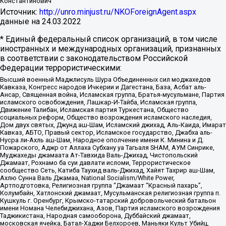
Константинович
Источник:
http://unro.minjust.ru/NKOForeignAgent.aspx
данные на
24.03.2022
* Единый федеральный список организаций, в том числе
иностранных и международных организаций, признанных
в соответствии с законодательством Российской
Федерации террористическими:
Высший военный Маджлисуль Шура Объединенных сил моджахедов
Кавказа, Конгресс народов Ичкерии и Дагестана, База, Асбат аль-
Ансар, Священная война, Исламская группа, Братья-мусульмане, Партия
исламского освобождения, Лашкар-И-Тайба, Исламская группа,
Движение Талибан, Исламская партия Туркестана, Общество
социальных реформ, Общество возрождения исламского наследия,
Дом двух святых, Джунд аш-Шам, Исламский джихад, Аль-Каида, Имарат
Кавказ, АБТО, Правый сектор, Исламское государство, Джабха аль-
Нусра ли-Ахль аш-Шам, Народное ополчение имени К. Минина и Д.
Пожарского, Аджр от Аллаха Субхану уа Тагьаля SHAM, АУМ Синрике,
Муджахеды джамаата Ат-Тавхида Валь-Джихад, Чистопольский
Джамаат, Рохнамо ба суи давлати исломи, Террористическое
сообщество Сеть, Катиба Таухид валь-Джихад, Хайят Тахрир аш-Шам,
Ахлю Сунна Валь Джамаа, National Socialism/White Power,
Артподготовка, Религиозная группа “Джамаат “Красный пахарь”,
Колумбайн, Хатлонский джамаат, Мусульманская религиозная группа п.
Кушкуль г. Оренбург, Крымско-татарский добровольческий батальон
имени Номана Челебиджихана, Азов, Партия исламского возрождения
Таджикистана, Народная самооборона, Дуббайский джамаат,
московская ячейка, Батал-Хаджи Белхороев, Маньяки Культ Убийц,