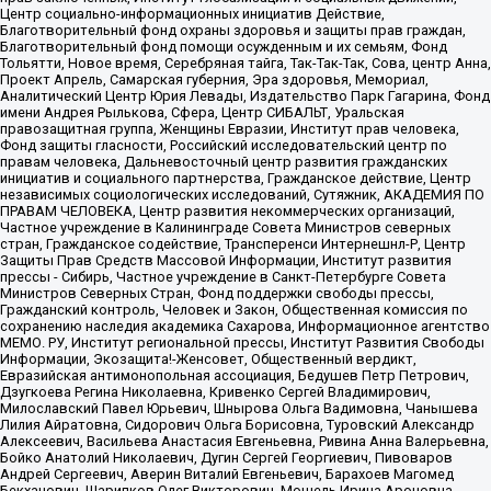
Центр социально-информационных инициатив Действие,
Благотворительный фонд охраны здоровья и защиты прав граждан,
Благотворительный фонд помощи осужденным и их семьям, Фонд
Тольятти, Новое время, Серебряная тайга, Так-Так-Так, Сова, центр Анна,
Проект Апрель, Самарская губерния, Эра здоровья, Мемориал,
Аналитический Центр Юрия Левады, Издательство Парк Гагарина, Фонд
имени Андрея Рылькова, Сфера, Центр СИБАЛЬТ, Уральская
правозащитная группа, Женщины Евразии, Институт прав человека,
Фонд защиты гласности, Российский исследовательский центр по
правам человека, Дальневосточный центр развития гражданских
инициатив и социального партнерства, Гражданское действие, Центр
независимых социологических исследований, Сутяжник, АКАДЕМИЯ ПО
ПРАВАМ ЧЕЛОВЕКА, Центр развития некоммерческих организаций,
Частное учреждение в Калининграде Совета Министров северных
стран, Гражданское содействие, Трансперенси Интернешнл-Р, Центр
Защиты Прав Средств Массовой Информации, Институт развития
прессы - Сибирь, Частное учреждение в Санкт-Петербурге Совета
Министров Северных Стран, Фонд поддержки свободы прессы,
Гражданский контроль, Человек и Закон, Общественная комиссия по
сохранению наследия академика Сахарова, Информационное агентство
МЕМО. РУ, Институт региональной прессы, Институт Развития Свободы
Информации, Экозащита!-Женсовет, Общественный вердикт,
Евразийская антимонопольная ассоциация, Бедушев Петр Петрович,
Дзугкоева Регина Николаевна, Кривенко Сергей Владимирович,
Милославский Павел Юрьевич, Шнырова Ольга Вадимовна, Чанышева
Лилия Айратовна, Сидорович Ольга Борисовна, Туровский Александр
Алексеевич, Васильева Анастасия Евгеньевна, Ривина Анна Валерьевна,
Бойко Анатолий Николаевич, Дугин Сергей Георгиевич, Пивоваров
Андрей Сергеевич, Аверин Виталий Евгеньевич, Барахоев Магомед
Бекханович, Шарипков Олег Викторович, Мошель Ирина Ароновна,