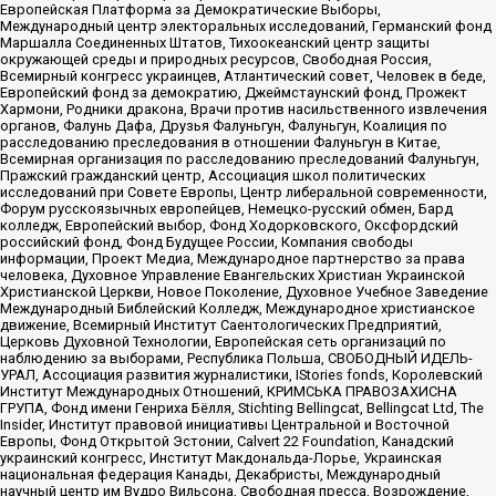
Европейская Платформа за Демократические Выборы,
Международный центр электоральных исследований, Германский фонд
Маршалла Соединенных Штатов, Тихоокеанский центр защиты
окружающей среды и природных ресурсов, Свободная Россия,
Всемирный конгресс украинцев, Атлантический совет, Человек в беде,
Европейский фонд за демократию, Джеймстаунский фонд, Прожект
Хармони, Родники дракона, Врачи против насильственного извлечения
органов, Фалунь Дафа, Друзья Фалуньгун, Фалуньгун, Коалиция по
расследованию преследования в отношении Фалуньгун в Китае,
Всемирная организация по расследованию преследований Фалуньгун,
Пражский гражданский центр, Ассоциация школ политических
исследований при Совете Европы, Центр либеральной современности,
Форум русскоязычных европейцев, Немецко-русский обмен, Бард
колледж, Европейский выбор, Фонд Ходорковского, Оксфордский
российский фонд, Фонд Будущее России, Компания свободы
информации, Проект Медиа, Международное партнерство за права
человека, Духовное Управление Евангельских Христиан Украинской
Христианской Церкви, Новое Поколение, Духовное Учебное Заведение
Международный Библейский Колледж, Международное христианское
движение, Всемирный Институт Саентологических Предприятий,
Церковь Духовной Технологии, Европейская сеть организаций по
наблюдению за выборами, Республика Польша, СВОБОДНЫЙ ИДЕЛЬ-
УРАЛ, Ассоциация развития журналистики, IStories fonds, Королевский
Институт Международных Отношений, КРИМСЬКА ПРАВОЗАХИСНА
ГРУПА, Фонд имени Генриха Бёлля, Stichting Bellingcat, Bellingcat Ltd, The
Insider, Институт правовой инициативы Центральной и Восточной
Европы, Фонд Открытой Эстонии, Calvert 22 Foundation, Канадский
украинский конгресс, Институт Макдональда-Лорье, Украинская
национальная федерация Канады, Декабристы, Международный
научный центр им Вудро Вильсона, Свободная пресса, Возрождение,