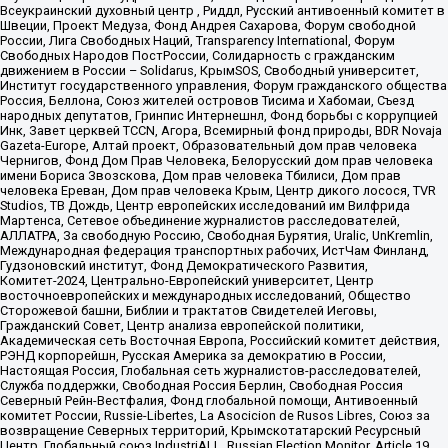
Всеукраинский духовный центр , Риддл, Русский антивоенный комитет в
Швеции, Проект Медуза, Фонд Андрея Сахарова, Форум свободной
России, Лига Свободных Наций, Transparеncy International, Форум
Свободных Народов ПостРоссии, Солидарность с гражданским
движением в России – Solidarus, КрымSOS, Свободный университет,
Институт государственного управления, Форум гражданского общества
Россия, Беллона, Союз жителей островов Тисима и Хабомаи, Съезд
народных депутатов, Гринпис Интернешнл, Фонд борьбы с коррупцией
Инк, Завет церквей TCCN, Агора, Всемирный фонд природы, BDR Novaja
Gazeta-Europe, Алтай проект, Образовательный дом прав человека
Чернигов, Фонд Дом Прав Человека, Белорусский дом прав человека
имени Бориса Звозскова, Дом прав человека Тбилиси, Дом прав
человека Ереван, Дом прав человека Крым, Центр дикого лосося, TVR
Studios, ТВ Дождь, Центр европейских исследований им Вилфрида
Мартенса, Сетевое объединение журналистов расследователей,
АЛЛАТРА, За свободную Россию, Свободная Бурятия, Uralic, UnKremlin,
Международная федерация транспортных рабочих, ИстЧам Финланд,
Гудзоновский институт, Фонд Демократического Развития,
Комитет-2024, Центрально-Европейский университет, Центр
восточноевропейских и международных исследований, Общество
Сторожевой башни, Библии и трактатов Свидетелей Иеговы,
Гражданский Совет, Центр анализа европейской политики,
Академическая сеть Восточная Европа, Российский комитет действия,
РЭНД корпорейшн, Русская Америка за демократию в России,
Настоящая Россия, Глобальная сеть журналистов-расследователей,
Служба поддержки, Свободная Россия Берлин, Свободная Россия
Северный Рейн-Вестфалия, Фонд глобальной помощи, Антивоенный
комитет России, Russie-Libertes, La Asocicion de Rusos Libres, Союз за
возвращение Северных территорий, Крымскотатарский Ресурсный
Центр, Глобальный союз IndustriALL, Russian Election Monitor, Article 19,