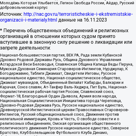
Молодёжь Которая Улыбается, Легион Свобода России, Айдар, Русский
добровольческий корпус
Источник:
http://nac.gov.ru/terroristicheskie-i-ekstremistskie-
organizacii-i-materialy.html
данные на
16.11.2023
* Перечень общественных объединений и религиозных
организаций в отношении которых судом принято
вступившее в законную силу решение о ликвидации или
запрете деятельности:
Национал-большевистская партия, ВЕК РА, Рада земли Кубанской
Духовно Родовой Державы Русь, Община Духовного Управления
Асгардской Веси Беловодья, Славянская Община Капища Веды Перуна,
Мужская Духовная Семинария Староверов-Инглингов, Нурджулар, К
Богодержавию, Таблиги Джамаат, Свидетели Иеговы, Русское
национальное единство, Национал-социалистическое общество,
Джамаат мувахидов, Объединенный Вилайат Кабарды, Балкарии и
Карачая, Союз славян, Ат-Такфир Валь-Хиджра, Пит Буль, Национал-
социалистическая рабочая партия России, Славянский союз,
Формат-18, Благородный Орден Дьявола, Армия воли народа,
Национальная Социалистическая Инициатива города Череповца,
Духовно-Родовая Держава Русь, Русское национальное единство,
Древнерусской Инглистической церкви Православных Староверов-
Инглингов, Русский общенациональный союз, Движение против
нелегальной иммиграции, Кровь и Честь, О свободе совести и о
религиозных объединениях, Омская организация общественного
политического движения Русское национальное единство, Северное
Братство, Клуб Болельщиков Футбольного Клуба Динамо,