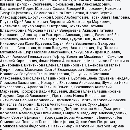
Шведов Григорий Сергеевич, Пономарев Лев Александрович,
Каргалицкий Борис Юльевич, Созаев Валерий Валерьевич, Исламов
Тимур Рифгатович, Романова Ольга Евгеньевна, Щаров Сергей
Алексадрович, Цирульников Борис Альбертович, Гасан Ольга Павловна,
Паутов Юрий Анатольевич, Верховский Александр Маркович,
Пислакова-Паркер Марина Петровна, Кочеткова Татьяна
Владимировна, Чуркина Наталья Валерьевна, Акимова Татьяна
Николаевна, Золотарева Екатерина Александровна, Рачинский Ян
Збигневич, Жемкова Елена Борисовна, Гудков Лев Дмитриевич,
Илларионова Юлия Юрьевна, Саранг Анна Васильевна, Захарова
Светлана Сергеевна, Аверин Владимир Анатольевич, Щур Татьяна
Михайловна, Щур Николай Алексеевич, Блинушов Андрей Юрьевич,
Мосин Алексей Геннадьевич, Гефтер Валентин Михайлович, Симонов
Алексей Кириллович, Флиге Ирина Анатольевна, Мельникова Валентина
Дмитриевна, Вититинова Елена Владимировна, Баженова Светлана
Куприяновна, Максимов Сергей Владимирович, Беляев Сергей
Иванович, Голубева Елена Николаевна, Ганнушкина Светлана
Алексеевна, Закс Елена Владимировна, Буртина Елена Юрьевна, Гендель
Людмила Залмановна, Кокорина Екатерина Алексеевна, Шуманов Илья
Вячеславович, Арапова Галина Юрьевна, Свечников Анатолий
Мариевич, Прохоров Вадим Юрьевич, Шахова Елена Владимировна,
Подузов Сергей Васильевич, Протасова Ирина Вячеславовна,
Литинский Леонид Борисович, Лукашевский Сергей Маркович, Бахмин
Вячеслав Иванович, Шабад Анатолий Ефимович, Сухих Дарья
Николаевна, Орлов Олег Петрович, Добровольская Анна Дмитриевна,
Королева Александра Евгеньевна, Смирнов Владимир Александрович,
Вицин Сергей Ефимович, Золотухин Борис Андреевич, Левинсон Лев
Семенович, Локшина Татьяна Иосифовна, Орлов Олег Петрович,
Полякова Мара Федоровна, Резник Генри Маркович, Захаров Герман