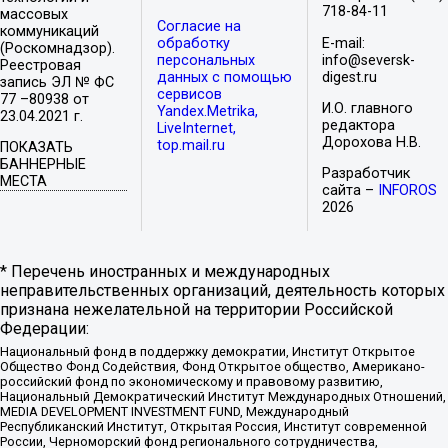
718-84-11
массовых
Согласие на
коммуникаций
обработку
E-mail:
(Роскомнадзор).
персональных
info@seversk-
Реестровая
данных с помощью
digest.ru
запись ЭЛ № ФС
сервисов
77 –80938 от
И.О. главного
Yandex.Metrika,
23.04.2021 г.
редактора
LiveInternet,
Дорохова Н.В.
top.mail.ru
ПОКАЗАТЬ
БАННЕРНЫЕ
Разработчик
МЕСТА
сайта –
INFOROS
2026
* Перечень иностранных и международных
неправительственных организаций, деятельность которых
признана нежелательной на территории Российской
Федерации:
Национальный фонд в поддержку демократии, Институт Открытое
Общество Фонд Содействия, Фонд Открытое общество, Американо-
российский фонд по экономическому и правовому развитию,
Национальный Демократический Институт Международных Отношений,
MEDIA DEVELOPMENT INVESTMENT FUND, Международный
Республиканский Институт, Открытая Россия, Институт современной
России, Черноморский фонд регионального сотрудничества,