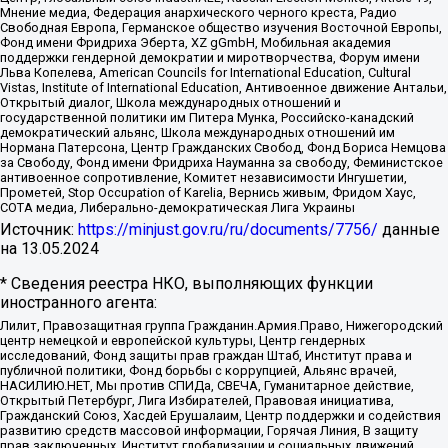
Мнение медиа, Федерация анархического черного креста, Радио
Свободная Европа, Германское общество изучения Восточной Европы,
Фонд имени Фридриха Эберта, XZ gGmbH, Мобильная академия
поддержки гендерной демократии и миротворчества, Форум имени
Льва Копелева, American Councils for International Education, Cultural
Vistas, Institute of International Education, Антивоенное движение Антальи,
Открытый диалог, Школа международных отношений и
государственной политики им Питера Мунка, Российско-канадский
демократический альянс, Школа международных отношений им
Нормана Патерсона, Центр Гражданских Свобод, Фонд Бориса Немцова
за Свободу, Фонд имени Фридриха Науманна за свободу, Феминистское
антивоенное сопротивление, Комитет независимости Ингушетии,
Прометей, Stop Occupation of Karelia, Вернись живым, Фридом Хаус,
СОТА медиа, Либерально-демократическая Лига Украины
Источник:
https://minjust.gov.ru/ru/documents/7756/
данные
на
13.05.2024
* Сведения реестра НКО, выполняющих функции
иностранного агента:
Лилит, Правозащитная группа Гражданин.Армия.Право, Нижегородский
центр немецкой и европейской культуры, Центр гендерных
исследований, Фонд защиты прав граждан Штаб, Институт права и
публичной политики, Фонд борьбы с коррупцией, Альянс врачей,
НАСИЛИЮ.НЕТ, Мы против СПИДа, СВЕЧА, Гуманитарное действие,
Открытый Петербург, Лига Избирателей, Правовая инициатива,
Гражданский Союз, Хасдей Ерушалаим, Центр поддержки и содействия
развитию средств массовой информации, Горячая Линия, В защиту
прав заключенных, Институт глобализации и социальных движений,