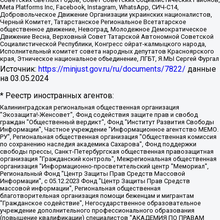
Meta Platforms Inc, Facebook, Instagram, WhatsApp, СИЧ-С14,
Добровольческое Движение Организации украинских националистов,
Черный Комитет, Татарстанское Региональное Всетатарское
общественное движение, Невоград, Молодежное Демократическое
Движение Весна, Верховный Совет Татарской Автономной Советской
Социалистической Республики, Конгресс ойрат-калмыцкого народа,
Исполнительный комитет совета народных депутатов Красноярского
края, Этническое национальное объединение, ЛГБТ, Я.МЫ Сергей Фургал
Источник:
https://minjust.gov.ru/ru/documents/7822/
данные
на
03.05.2024
* Реестр иностранных агентов:
Калининградская региональная общественная организация "Экозащита!-Женсовет", Фонд содействия защите прав и свобод граждан "Общественный вердикт", Фонд "Институт Развития Свободы Информации", Частное учреждение "Информационное агентство МЕМО. РУ", Региональная общественная организация "Общественная комиссия по сохранению наследия академика Сахарова", Фонд поддержки свободы прессы, Санкт-Петербургская общественная правозащитная организация "Гражданский контроль", Межрегиональная общественная организация "Информационно-просветительский центр "Мемориал", Региональный Фонд "Центр Защиты Прав Средств Массовой Информации", с 05.12.2023 Фонд "Центр Защиты Прав Средств массовой информации", Региональная общественная благотворительная организация помощи беженцам и мигрантам "Гражданское содействие", Негосударственное образовательное учреждение дополнительного профессионального образования (повышение квалификации) специалистов "АКАДЕМИЯ ПО ПРАВАМ ЧЕЛОВЕКА", Свердловская региональная общественная организация "Сутяжник", Автономная некоммерческая организация "Центр независимых социологических исследований", Союз общественных объединений "Российский исследовательский центр по правам человека", Региональное общественное учреждение научно-информационный центр "МЕМОРИАЛ", Некоммерческая организация "Фонд защиты гласности", Автономная некоммерческая организация "Институт прав человека", Городская общественная организация "Екатеринбургское общество "МЕМОРИАЛ", Городская общественная организация "Рязанское историко-просветительское и правозащитное общество "Мемориал" (Рязанский Мемориал), Челябинский региональный орган общественной самодеятельности – женское общественное объединение "Женщины Евразии", Челябинский региональный орган общественной самодеятельности "Уральская правозащитная группа", Фонд содействия защите здоровья и социальной справедливости имени Андрея Рылькова, Автономная Некоммерческая Организация "Аналитический Центр Юрия Левады", Автономная некоммерческая организация социальной поддержки населения "Проект Апрель", Региональная общественная организация помощи женщинам и детям, находящимся в кризисной ситуации "Информационно-методический центр "Анна", Фонд содействия развитию массовых коммуникаций и правовому просвещению "Так-так-Так", Фонд содействия устойчивому развитию "Серебряная тайга", Свердловский региональный общественный фонд социальных проектов "Новое время", "Idel.Реалии", Кавказ.Реалии, Крым.Реалии, Телеканал Настоящее Время, Татаро-башкирская служба Радио Свобода (Azatliq Radiosi), Радио Свободная Европа/Радио Свобода (PCE/PC), "Сибирь.Реалии", "Фактограф", Благотворительный фонд помощи осужденным и их семьям, Автономная некоммерческая организация "Институт глобализации и социальных движений", Фонд "В защиту прав заключенных", Частное учреждение "Центр поддержки и содействия развитию средств массовой информации", Пензенский региональный общественный благотворительный фонд "Гражданский союз", "Север.Реалии", Некоммерческая организация Фонд "Правовая инициатива", Общество с ограниченной ответственностью "Радио Свободная Европа/Радио Свобода", Чешское информационное агентство "MEDIUM-ORIENT", Красноярская региональная общественная организация "Мы против СПИДа", Камалягин Денис Николаевич, Маркелов Сергей Евгеньевич, Пономарев Лев Александрович, Савицкая Людмила Алексеевна, Автономная некоммерческая организация "Центр по работе с проблемой насилия "НАСИЛИЮ.НЕТ", Межрегиональный профессиональный союз работников здравоохранения "Альянс врачей", Юридическое лицо, зарегистрированное в Латвийской Республике, SIA "Medusa Project" (регистрационный номер 40103797863, дата регистрации 10.06.2014), Некоммерческая организация "Фонд по борьбе с коррупцией", Автономная некоммерческая организация "Институт права и публичной политики", Баданин Роман Сергеевич, Гликин Максим Александрович, Железнова Мария Михайловна, Лукьянова Юлия Сергеевна, Маетная Елизавета Витальевна, Маняхин Петр Борисович, Чуракова Ольга Владимировна, Ярош Юлия Петровна, Юридическое лицо "The Insider SIA", зарегистрированное в Риге, Латвийская Республика (дата регистрации 26.06.2015), являющееся администратором доменного имени интернет-издания "The Insider SIA", https://theins.ru, Постернак Алексей Евгеньевич, Рубин Михаил Аркадьевич, Анин Роман Александрович, Юридическое лицо Istories fonds, зарегистрированное в Латвийской Республике (регистрационный номер 50008295751, дата регистрации 24.02.2020), Великовский Дмитрий Александрович, Долинина Ирина Николаевна, Мароховская Алеся Алексеевна, Шлейнов Роман Юрьевич, Шмагун Олеся Валентиновна, Общество с ограниченной ответственностью "Альтаир 2021", Общество с ограниченной ответственностью "Вега 2021", Общество с ограниченной ответственностью "Главный редактор 2021", Общество с ограниченной ответственностью "Ромашки монолит", Важенков Артем Валерьевич, Ивановская областная общественная организация "Центр гендерных исследований", Гурман Юрий Альбертович, Медиапроект "ОВД-Инфо", Егоров Владимир Владимирович, Жилинский Владимир Александрович, Общество с ограниченной ответственностью "ЗП", Иванова София Юрьевна, Карезина Инна Павловна, Кильтау Екатерина Викторовна, Петров Алексей Викторович, Пискунов Сергей Евгеньевич, Смирнов Сергей Сергеевич, Тихонов Михаил Сергеевич, Общество с ограниченной ответственностью "ЖУРНАЛИСТ-ИНОСТРАННЫЙ АГЕНТ", Арапова Галина Юрьевна, Вольтская Татьяна Анатольевна, Американская компания "Mason G.E.S. Anonymous Foundation" (США), являющаяся владельцем интернет-издания https://mnews.world/, Компания "Stichting Bellingcat", зарегистрированная в Нидерландах (дата регистрации 11.07.2018), Захаров Андрей Вячеславович, Клепиковская Екатерина Дмитриевна, Общество с ограниченной ответственностью "МЕМО", Перл Роман Александрович, Симонов Евгений Алексеевич, Соловьева Елена Анатольевна, Сотников Даниил Владимирович, Сурначева Елизавета Дмитриевна, Автономная некоммерческая организация по защите прав человека и информированию населения "Якутия – Наше Мнение", Общество с ограниченной ответственностью "Москоу диджитал медиа", с 26.01.2023 Общество с ограниченной ответственностью "Чайка Белые сады", Ветошкина Валерия Валерьевна, Заговора Максим Александрович, Межрегиональное общественное движение "Российская ЛГБТ - сеть", Оленичев Максим Владимирович, Павлов Иван Юрьевич, Скворцова Елена Сергеевна, Общество с ограниченной ответственностью "Как бы инагент", Кочетков Игорь Викторович, Общество с ограниченной ответственностью "Честные выборы", Еланчик Олег Александрович, Общество с ограниченной ответственностью "Нобелевский призыв", Гималова Регина Эмилевна, Григорьев Андрей Валерьевич, Григорьева Алина Александровна, Ассоциация по содействию защите прав призывников, альтернативнослужащих и военнослужащих "Правозащитная группа "Гражданин.Армия.Право", Хисамова Регина Фаритовна, Автономная некоммерческая организация по реализации социально-правовых программ "Лилит", Дальневосточное общественное движение "Маяк", Санкт-Петербургская ЛГБТ-инициативная группа "Выход", Инициативная группа ЛГБТ+ "Реверс", Алексеев Андрей Викторович, Бекбулатова Таисия Львовна, Беляев Иван Михайлович, Владыкина Елена Сергеевна, Гельман Марат Александрович, Никульшина Вероника Юрьевна, Толоконникова Надежда Андреевна, Шендерович Виктор Анатольевич, Общество с ограниченной ответственностью "Данное сообщение", Общество с ограниченной ответственностью Издательский дом "Новая глава", Айнбиндер Александра Александровна, Московский комьюнити-центр для ЛГБТ+инициатив, Благотворительный фонд развития филантропии, Deutsche Welle (Германия, Kurt-Schumacher-Strasse 3, 53113 Bonn), Борзунова Мария Михайловна, Воробьев Виктор Викторович, Голубева Анна Львовна, Константинова Алла Михайловна, Малкова Ирина Владимировна, Мурадов Мурад Абдулгалимович, Осетинская Елизавета Николаевна, Понасенков Евгений Николаевич, Ганапольский Матвей Юрьевич, Киселев Евгений Алексеевич, Борухович Ирина Григорьевна, Дремин Иван Тимофеевич, Дубровский Дмитрий Викторович, Красноярская региональная общественная организация поддержки и развития альтернативных образовательных технологий и межкультурных коммуникаций "ИНТЕРРА", Маяковская Екатерина Алексеевна, Фейгин Марк Захарович, Филимонов Андрей Викторович, Дзугкоева Регина Николаевна, Доброхотов Роман Александрович, Дудь Юрий Александрович, Елкин Сергей Владимирович, Кругликов Кирилл Игоревич, Сабунаева Мария Леонидовна, Семенов Алексей Владимирович, Шаинян Карен Багратович, Шульман Екатерина Михайловна, Асафьев Артур Валерьевич, Вахштайн Виктор Семенович, Венедиктов Алексей Алексеевич, Лушникова Екатерина Евгеньевна, Волков Леонид Михайлович, Невзоров Александр Глебович, Пархоменко Сергей Борисович, Сироткин Ярослав Николаевич, Кара-Мурза Владимир Владимирович, Баранова Наталья Владимировна, Гозман Леонид Яковлевич, Кагарлицкий Борис Юльевич, Климарев Михаил Валерьевич, Милов Владимир Станиславович, Автономная некоммерческая организация Краснодарский центр современного искусства "Типография", Моргенштерн Алишер Тагирович, Соболь Любовь Эдуардовна, Общество с ограниченной ответственностью "ЛИЗА НОРМ", Каспаров Гарри Кимович, Ходорковский Михаил Борисович, Общество с ограниченной ответственностью "Апрельские тезисы", Данилович Ирина Брониславовна, Кашин Олег Владимирович, Петров Николай Владимирович, Пивоваров Алексей Владимирович, Соколов Михаил Владимирович, Цветкова Юлия Владимировна, Чичваркин Евгений Александрович, Комитет против пыток/Команда против пыток, Общество с ограниченной ответственностью "Первый научный", Общество с ограниченной ответственностью "Вертолет и ко", Белоцерковская Вероника Борисовна, Кац Максим Евгеньевич, Лазарева Татьяна Юрьевна, Шаведдинов Руслан Табризович, Яшин Илья Валерьевич, Общество с ограниченной ответственностью "Иноагент ААВ", Алешковский Дмитрий Петрович, Альбац Евгения Марковна, Быков Дмитрий Львович, Галямина Юлия Евгеньевна, Лойко Сергей Леонидович, Мартынов Кирилл Константинович, Медведев Сергей Александрович, Крашенинников Федор Геннадиевич, Гордеева Катерина Вл