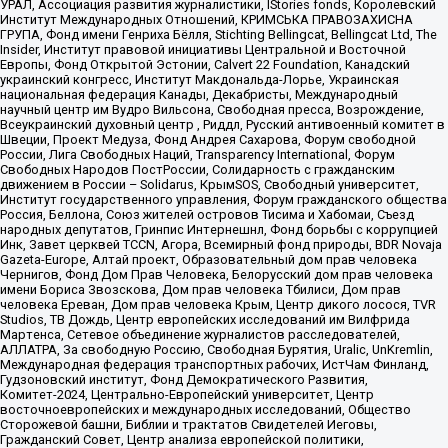
УРАЛ, Ассоциация развития журналистики, IStories fonds, Королевский
Институт Международных Отношений, КРИМСЬКА ПРАВОЗАХИСНА
ГРУПА, Фонд имени Генриха Бёлля, Stichting Bellingcat, Bellingcat Ltd, The
Insider, Институт правовой инициативы Центральной и Восточной
Европы, Фонд Открытой Эстонии, Calvert 22 Foundation, Канадский
украинский конгресс, Институт Макдональда-Лорье, Украинская
национальная федерация Канады, Декабристы, Международный
научный центр им Вудро Вильсона, Свободная пресса, Возрождение,
Всеукраинский духовный центр , Риддл, Русский антивоенный комитет в
Швеции, Проект Медуза, Фонд Андрея Сахарова, Форум свободной
России, Лига Свободных Наций, Transparеncy International, Форум
Свободных Народов ПостРоссии, Солидарность с гражданским
движением в России – Solidarus, КрымSOS, Свободный университет,
Институт государственного управления, Форум гражданского общества
Россия, Беллона, Союз жителей островов Тисима и Хабомаи, Съезд
народных депутатов, Гринпис Интернешнл, Фонд борьбы с коррупцией
Инк, Завет церквей TCCN, Агора, Всемирный фонд природы, BDR Novaja
Gazeta-Europe, Алтай проект, Образовательный дом прав человека
Чернигов, Фонд Дом Прав Человека, Белорусский дом прав человека
имени Бориса Звозскова, Дом прав человека Тбилиси, Дом прав
человека Ереван, Дом прав человека Крым, Центр дикого лосося, TVR
Studios, ТВ Дождь, Центр европейских исследований им Вилфрида
Мартенса, Сетевое объединение журналистов расследователей,
АЛЛАТРА, За свободную Россию, Свободная Бурятия, Uralic, UnKremlin,
Международная федерация транспортных рабочих, ИстЧам Финланд,
Гудзоновский институт, Фонд Демократического Развития,
Комитет-2024, Центрально-Европейский университет, Центр
восточноевропейских и международных исследований, Общество
Сторожевой башни, Библии и трактатов Свидетелей Иеговы,
Гражданский Совет, Центр анализа европейской политики,