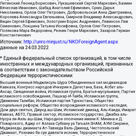
Литинский Леонид Борисович, Лукашевский Сергей Маркович, Бахмин
Вячеслав Иванович, Шабад Анатолий Ефимович, Сухих Дарья
Николаевна, Орлов Олег Петрович, Добровольская Анна Дмитриевна,
Королева Александра Евгеньевна, Смирнов Владимир Александрович,
Вицин Сергей Ефимович, Золотухин Борис Андреевич, Левинсон Лев
Семенович, Локшина Татьяна Иосифовна, Орлов Олег Петрович,
Полякова Мара Федоровна, Резник Генри Маркович, Захаров Герман
Константинович
Источник:
http://unro.minjust.ru/NKOForeignAgent.aspx
данные на
24.03.2022
* Единый федеральный список организаций, в том числе
иностранных и международных организаций, признанных
в соответствии с законодательством Российской
Федерации террористическими:
Высший военный Маджлисуль Шура Объединенных сил моджахедов
Кавказа, Конгресс народов Ичкерии и Дагестана, База, Асбат аль-
Ансар, Священная война, Исламская группа, Братья-мусульмане, Партия
исламского освобождения, Лашкар-И-Тайба, Исламская группа,
Движение Талибан, Исламская партия Туркестана, Общество
социальных реформ, Общество возрождения исламского наследия,
Дом двух святых, Джунд аш-Шам, Исламский джихад, Аль-Каида, Имарат
Кавказ, АБТО, Правый сектор, Исламское государство, Джабха аль-
Нусра ли-Ахль аш-Шам, Народное ополчение имени К. Минина и Д.
Пожарского, Аджр от Аллаха Субхану уа Тагьаля SHAM, АУМ Синрике,
Муджахеды джамаата Ат-Тавхида Валь-Джихад, Чистопольский
Джамаат, Рохнамо ба суи давлати исломи, Террористическое