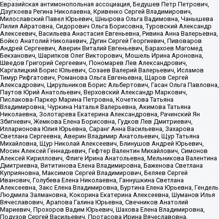
Евразийская антимонопольная ассоциация, Бедушев Петр Петрович,
Дзугкоева Регина Николаевна, Кривенко Сергей Владимирович,
Милославский Павел Юрьевич, Шнырова Ольга Вадимовна, Чанышева
Лилия Айратовна, Сидорович Ольга Борисовна, Туровский Александр
Алексеевич, Васильева Анастасия Евгеньевна, Ривина Анна Валерьевна,
Бойко Анатолий Николаевич, Дугин Сергей Георгиевич, Пивоваров
Андрей Сергеевич, Аверин Виталий Евгеньевич, Барахоев Магомед
Бекханович, Шарипков Олег Викторович, Мошель Ирина Ароновна,
Шведов Григорий Сергеевич, Пономарев Лев Александрович,
Каргалицкий Борис Юльевич, Созаев Валерий Валерьевич, Исламов
Тимур Рифгатович, Романова Ольга Евгеньевна, Щаров Сергей
Алексадрович, Цирульников Борис Альбертович, Гасан Ольга Павловна,
Паутов Юрий Анатольевич, Верховский Александр Маркович,
Пислакова-Паркер Марина Петровна, Кочеткова Татьяна
Владимировна, Чуркина Наталья Валерьевна, Акимова Татьяна
Николаевна, Золотарева Екатерина Александровна, Рачинский Ян
Збигневич, Жемкова Елена Борисовна, Гудков Лев Дмитриевич,
Илларионова Юлия Юрьевна, Саранг Анна Васильевна, Захарова
Светлана Сергеевна, Аверин Владимир Анатольевич, Щур Татьяна
Михайловна, Щур Николай Алексеевич, Блинушов Андрей Юрьевич,
Мосин Алексей Геннадьевич, Гефтер Валентин Михайлович, Симонов
Алексей Кириллович, Флиге Ирина Анатольевна, Мельникова Валентина
Дмитриевна, Вититинова Елена Владимировна, Баженова Светлана
Куприяновна, Максимов Сергей Владимирович, Беляев Сергей
Иванович, Голубева Елена Николаевна, Ганнушкина Светлана
Алексеевна, Закс Елена Владимировна, Буртина Елена Юрьевна, Гендель
Людмила Залмановна, Кокорина Екатерина Алексеевна, Шуманов Илья
Вячеславович, Арапова Галина Юрьевна, Свечников Анатолий
Мариевич, Прохоров Вадим Юрьевич, Шахова Елена Владимировна,
Подузов Сергей Васильевич, Протасова Ирина Вячеславовна,