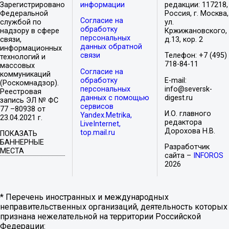
Зарегистрировано
информации
редакции: 117218,
Федеральной
Россия, г. Москва,
Согласие на
службой по
ул.
обработку
надзору в сфере
Кржижановского,
персональных
связи,
д.13, кор. 2
данных обратной
информационных
связи
Телефон: +7 (495)
технологий и
718-84-11
массовых
Согласие на
коммуникаций
обработку
E-mail:
(Роскомнадзор).
персональных
info@seversk-
Реестровая
данных с помощью
digest.ru
запись ЭЛ № ФС
сервисов
77 –80938 от
И.О. главного
Yandex.Metrika,
23.04.2021 г.
редактора
LiveInternet,
Дорохова Н.В.
top.mail.ru
ПОКАЗАТЬ
БАННЕРНЫЕ
Разработчик
МЕСТА
сайта –
INFOROS
2026
* Перечень иностранных и международных
неправительственных организаций, деятельность которых
признана нежелательной на территории Российской
Федерации: