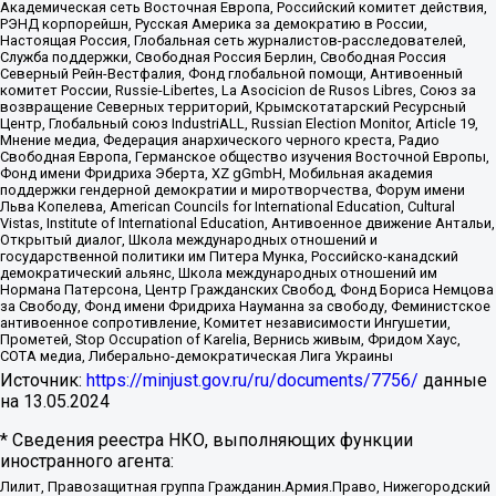
Академическая сеть Восточная Европа, Российский комитет действия,
РЭНД корпорейшн, Русская Америка за демократию в России,
Настоящая Россия, Глобальная сеть журналистов-расследователей,
Служба поддержки, Свободная Россия Берлин, Свободная Россия
Северный Рейн-Вестфалия, Фонд глобальной помощи, Антивоенный
комитет России, Russie-Libertes, La Asocicion de Rusos Libres, Союз за
возвращение Северных территорий, Крымскотатарский Ресурсный
Центр, Глобальный союз IndustriALL, Russian Election Monitor, Article 19,
Мнение медиа, Федерация анархического черного креста, Радио
Свободная Европа, Германское общество изучения Восточной Европы,
Фонд имени Фридриха Эберта, XZ gGmbH, Мобильная академия
поддержки гендерной демократии и миротворчества, Форум имени
Льва Копелева, American Councils for International Education, Cultural
Vistas, Institute of International Education, Антивоенное движение Антальи,
Открытый диалог, Школа международных отношений и
государственной политики им Питера Мунка, Российско-канадский
демократический альянс, Школа международных отношений им
Нормана Патерсона, Центр Гражданских Свобод, Фонд Бориса Немцова
за Свободу, Фонд имени Фридриха Науманна за свободу, Феминистское
антивоенное сопротивление, Комитет независимости Ингушетии,
Прометей, Stop Occupation of Karelia, Вернись живым, Фридом Хаус,
СОТА медиа, Либерально-демократическая Лига Украины
Источник:
https://minjust.gov.ru/ru/documents/7756/
данные
на
13.05.2024
* Сведения реестра НКО, выполняющих функции
иностранного агента:
Лилит, Правозащитная группа Гражданин.Армия.Право, Нижегородский