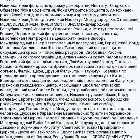
Национальный фонд в поддержку демократии, Институт Открытое
Общество Фонд Содействия, Фонд Открытое общество, Американо-
российский фонд по экономическому и правовому развитию,
Национальный Демократический Институт Международных Отношений,
MEDIA DEVELOPMENT INVESTMENT FUND, Международный
Республиканский Институт, Открытая Россия, Институт современной
России, Черноморский фонд регионального сотрудничества,
Европейская Платформа за Демократические Выборы,
Международный центр электоральных исследований, Германский фонд
Маршалла Соединенных Штатов, Тихоокеанский центр защиты
окружающей среды и природных ресурсов, Свободная Россия,
Всемирный конгресс украинцев, Атлантический совет, Человек в беде,
Европейский фонд за демократию, Джеймстаунский фонд, Прожект
Хармони, Родники дракона, Врачи против насильственного извлечения
органов, Фалунь Дафа, Друзья Фалуньгун, Фалуньгун, Коалиция по
расследованию преследования в отношении Фалуньгун в Китае,
Всемирная организация по расследованию преследований Фалуньгун,
Пражский гражданский центр, Ассоциация школ политических
исследований при Совете Европы, Центр либеральной современности,
Форум русскоязычных европейцев, Немецко-русский обмен, Бард
колледж, Европейский выбор, Фонд Ходорковского, Оксфордский
российский фонд, Фонд Будущее России, Компания свободы
информации, Проект Медиа, Международное партнерство за права
человека, Духовное Управление Евангельских Христиан Украинской
Христианской Церкви, Новое Поколение, Духовное Учебное Заведение
Международный Библейский Колледж, Международное христианское
движение, Всемирный Институт Саентологических Предприятий,
Церковь Духовной Технологии, Европейская сеть организаций по
наблюдению за выборами, Республика Польша, СВОБОДНЫЙ ИДЕЛЬ-