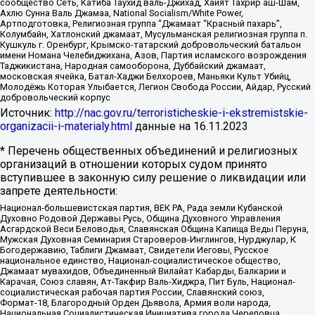
сообщество Сеть, Катиба Таухид валь-Джихад, Хайят Тахрир аш-Шам,
Ахлю Сунна Валь Джамаа, National Socialism/White Power,
Артподготовка, Религиозная группа “Джамаат “Красный пахарь”,
Колумбайн, Хатлонский джамаат, Мусульманская религиозная группа п.
Кушкуль г. Оренбург, Крымско-татарский добровольческий батальон
имени Номана Челебиджихана, Азов, Партия исламского возрождения
Таджикистана, Народная самооборона, Дуббайский джамаат,
московская ячейка, Батал-Хаджи Белхороев, Маньяки Культ Убийц,
Молодёжь Которая Улыбается, Легион Свобода России, Айдар, Русский
добровольческий корпус
Источник:
http://nac.gov.ru/terroristicheskie-i-ekstremistskie-
organizacii-i-materialy.html
данные на
16.11.2023
* Перечень общественных объединений и религиозных
организаций в отношении которых судом принято
вступившее в законную силу решение о ликвидации или
запрете деятельности:
Национал-большевистская партия, ВЕК РА, Рада земли Кубанской
Духовно Родовой Державы Русь, Община Духовного Управления
Асгардской Веси Беловодья, Славянская Община Капища Веды Перуна,
Мужская Духовная Семинария Староверов-Инглингов, Нурджулар, К
Богодержавию, Таблиги Джамаат, Свидетели Иеговы, Русское
национальное единство, Национал-социалистическое общество,
Джамаат мувахидов, Объединенный Вилайат Кабарды, Балкарии и
Карачая, Союз славян, Ат-Такфир Валь-Хиджра, Пит Буль, Национал-
социалистическая рабочая партия России, Славянский союз,
Формат-18, Благородный Орден Дьявола, Армия воли народа,
Национальная Социалистическая Инициатива города Череповца,