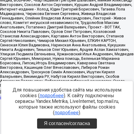
Для повышения удобства сайта мы используем
Источник:
https://minjust.gov.ru/uploaded/files/reestr-
cookies (
подробнее
). К сайту подключены
inostrannyih-agentov-22-03-2024.pdf
данные на
22.03.2024
сервисы Yandex.Metrika, LiveInternet, top.mail.ru,
которые также используют файлы cookies
Разработка -
(
подробнее
).
Я согласен/согласна