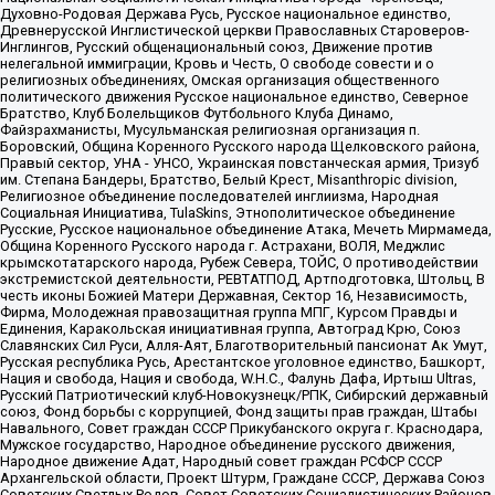
Духовно-Родовая Держава Русь, Русское национальное единство,
Древнерусской Инглистической церкви Православных Староверов-
Инглингов, Русский общенациональный союз, Движение против
нелегальной иммиграции, Кровь и Честь, О свободе совести и о
религиозных объединениях, Омская организация общественного
политического движения Русское национальное единство, Северное
Братство, Клуб Болельщиков Футбольного Клуба Динамо,
Файзрахманисты, Мусульманская религиозная организация п.
Боровский, Община Коренного Русского народа Щелковского района,
Правый сектор, УНА - УНСО, Украинская повстанческая армия, Тризуб
им. Степана Бандеры, Братство, Белый Крест, Misanthropic division,
Религиозное объединение последователей инглиизма, Народная
Социальная Инициатива, TulaSkins, Этнополитическое объединение
Русские, Русское национальное объединение Атака, Мечеть Мирмамеда,
Община Коренного Русского народа г. Астрахани, ВОЛЯ, Меджлис
крымскотатарского народа, Рубеж Севера, ТОЙС, О противодействии
экстремистской деятельности, РЕВТАТПОД, Артподготовка, Штольц, В
честь иконы Божией Матери Державная, Сектор 16, Независимость,
Фирма, Молодежная правозащитная группа МПГ, Курсом Правды и
Единения, Каракольская инициативная группа, Автоград Крю, Союз
Славянских Сил Руси, Алля-Аят, Благотворительный пансионат Ак Умут,
Русская республика Русь, Арестантское уголовное единство, Башкорт,
Нация и свобода, Нация и свобода, W.H.С., Фалунь Дафа, Иртыш Ultras,
Русский Патриотический клуб-Новокузнецк/РПК, Сибирский державный
союз, Фонд борьбы с коррупцией, Фонд защиты прав граждан, Штабы
Навального, Совет граждан СССР Прикубанского округа г. Краснодара,
Мужское государство, Народное объединение русского движения,
Народное движение Адат, Народный совет граждан РСФСР СССР
Архангельской области, Проект Штурм, Граждане СССР, Держава Союз
Советских Светлых Родов, Совет Советских Социалистических Районов,