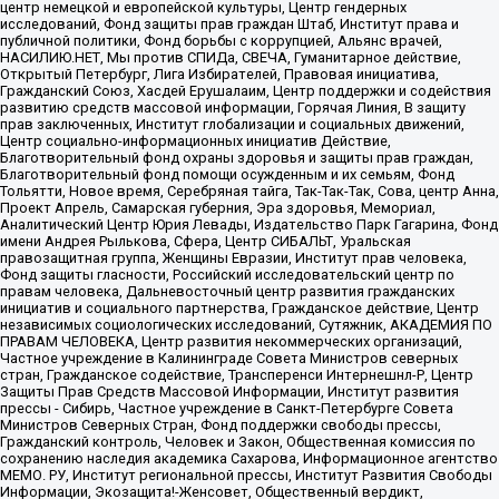
центр немецкой и европейской культуры, Центр гендерных
исследований, Фонд защиты прав граждан Штаб, Институт права и
публичной политики, Фонд борьбы с коррупцией, Альянс врачей,
НАСИЛИЮ.НЕТ, Мы против СПИДа, СВЕЧА, Гуманитарное действие,
Открытый Петербург, Лига Избирателей, Правовая инициатива,
Гражданский Союз, Хасдей Ерушалаим, Центр поддержки и содействия
развитию средств массовой информации, Горячая Линия, В защиту
прав заключенных, Институт глобализации и социальных движений,
Центр социально-информационных инициатив Действие,
Благотворительный фонд охраны здоровья и защиты прав граждан,
Благотворительный фонд помощи осужденным и их семьям, Фонд
Тольятти, Новое время, Серебряная тайга, Так-Так-Так, Сова, центр Анна,
Проект Апрель, Самарская губерния, Эра здоровья, Мемориал,
Аналитический Центр Юрия Левады, Издательство Парк Гагарина, Фонд
имени Андрея Рылькова, Сфера, Центр СИБАЛЬТ, Уральская
правозащитная группа, Женщины Евразии, Институт прав человека,
Фонд защиты гласности, Российский исследовательский центр по
правам человека, Дальневосточный центр развития гражданских
инициатив и социального партнерства, Гражданское действие, Центр
независимых социологических исследований, Сутяжник, АКАДЕМИЯ ПО
ПРАВАМ ЧЕЛОВЕКА, Центр развития некоммерческих организаций,
Частное учреждение в Калининграде Совета Министров северных
стран, Гражданское содействие, Трансперенси Интернешнл-Р, Центр
Защиты Прав Средств Массовой Информации, Институт развития
прессы - Сибирь, Частное учреждение в Санкт-Петербурге Совета
Министров Северных Стран, Фонд поддержки свободы прессы,
Гражданский контроль, Человек и Закон, Общественная комиссия по
сохранению наследия академика Сахарова, Информационное агентство
МЕМО. РУ, Институт региональной прессы, Институт Развития Свободы
Информации, Экозащита!-Женсовет, Общественный вердикт,