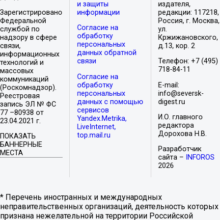
и защиты
издателя,
Зарегистрировано
информации
редакции: 117218,
Федеральной
Россия, г. Москва,
Согласие на
службой по
ул.
обработку
надзору в сфере
Кржижановского,
персональных
связи,
д.13, кор. 2
данных обратной
информационных
связи
Телефон: +7 (495)
технологий и
718-84-11
массовых
Согласие на
коммуникаций
обработку
E-mail:
(Роскомнадзор).
персональных
info@seversk-
Реестровая
данных с помощью
digest.ru
запись ЭЛ № ФС
сервисов
77 –80938 от
И.О. главного
Yandex.Metrika,
23.04.2021 г.
редактора
LiveInternet,
Дорохова Н.В.
top.mail.ru
ПОКАЗАТЬ
БАННЕРНЫЕ
Разработчик
МЕСТА
сайта –
INFOROS
2026
* Перечень иностранных и международных
неправительственных организаций, деятельность которых
признана нежелательной на территории Российской