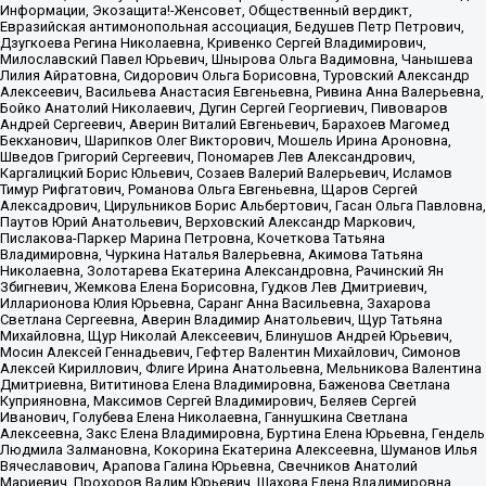
Информации, Экозащита!-Женсовет, Общественный вердикт,
Евразийская антимонопольная ассоциация, Бедушев Петр Петрович,
Дзугкоева Регина Николаевна, Кривенко Сергей Владимирович,
Милославский Павел Юрьевич, Шнырова Ольга Вадимовна, Чанышева
Лилия Айратовна, Сидорович Ольга Борисовна, Туровский Александр
Алексеевич, Васильева Анастасия Евгеньевна, Ривина Анна Валерьевна,
Бойко Анатолий Николаевич, Дугин Сергей Георгиевич, Пивоваров
Андрей Сергеевич, Аверин Виталий Евгеньевич, Барахоев Магомед
Бекханович, Шарипков Олег Викторович, Мошель Ирина Ароновна,
Шведов Григорий Сергеевич, Пономарев Лев Александрович,
Каргалицкий Борис Юльевич, Созаев Валерий Валерьевич, Исламов
Тимур Рифгатович, Романова Ольга Евгеньевна, Щаров Сергей
Алексадрович, Цирульников Борис Альбертович, Гасан Ольга Павловна,
Паутов Юрий Анатольевич, Верховский Александр Маркович,
Пислакова-Паркер Марина Петровна, Кочеткова Татьяна
Владимировна, Чуркина Наталья Валерьевна, Акимова Татьяна
Николаевна, Золотарева Екатерина Александровна, Рачинский Ян
Збигневич, Жемкова Елена Борисовна, Гудков Лев Дмитриевич,
Илларионова Юлия Юрьевна, Саранг Анна Васильевна, Захарова
Светлана Сергеевна, Аверин Владимир Анатольевич, Щур Татьяна
Михайловна, Щур Николай Алексеевич, Блинушов Андрей Юрьевич,
Мосин Алексей Геннадьевич, Гефтер Валентин Михайлович, Симонов
Алексей Кириллович, Флиге Ирина Анатольевна, Мельникова Валентина
Дмитриевна, Вититинова Елена Владимировна, Баженова Светлана
Куприяновна, Максимов Сергей Владимирович, Беляев Сергей
Иванович, Голубева Елена Николаевна, Ганнушкина Светлана
Алексеевна, Закс Елена Владимировна, Буртина Елена Юрьевна, Гендель
Людмила Залмановна, Кокорина Екатерина Алексеевна, Шуманов Илья
Вячеславович, Арапова Галина Юрьевна, Свечников Анатолий
Мариевич, Прохоров Вадим Юрьевич, Шахова Елена Владимировна,