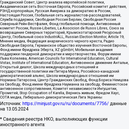
Гражданский Совет, Центр анализа европейской политики,
Академическая сеть Восточная Европа, Российский комитет действия,
РЭНД корпорейшн, Русская Америка за демократию в России,
Настоящая Россия, Глобальная сеть журналистов-расследователей,
Служба поддержки, Свободная Россия Берлин, Свободная Россия
Северный Рейн-Вестфалия, Фонд глобальной помощи, Антивоенный
комитет России, Russie-Libertes, La Asocicion de Rusos Libres, Союз за
возвращение Северных территорий, Крымскотатарский Ресурсный
Центр, Глобальный союз IndustriALL, Russian Election Monitor, Article 19,
Мнение медиа, Федерация анархического черного креста, Радио
Свободная Европа, Германское общество изучения Восточной Европы,
Фонд имени Фридриха Эберта, XZ gGmbH, Мобильная академия
поддержки гендерной демократии и миротворчества, Форум имени
Льва Копелева, American Councils for International Education, Cultural
Vistas, Institute of International Education, Антивоенное движение Антальи,
Открытый диалог, Школа международных отношений и
государственной политики им Питера Мунка, Российско-канадский
демократический альянс, Школа международных отношений им
Нормана Патерсона, Центр Гражданских Свобод, Фонд Бориса Немцова
за Свободу, Фонд имени Фридриха Науманна за свободу, Феминистское
антивоенное сопротивление, Комитет независимости Ингушетии,
Прометей, Stop Occupation of Karelia, Вернись живым, Фридом Хаус,
СОТА медиа, Либерально-демократическая Лига Украины
Источник:
https://minjust.gov.ru/ru/documents/7756/
данные
на
13.05.2024
* Сведения реестра НКО, выполняющих функции
иностранного агента: