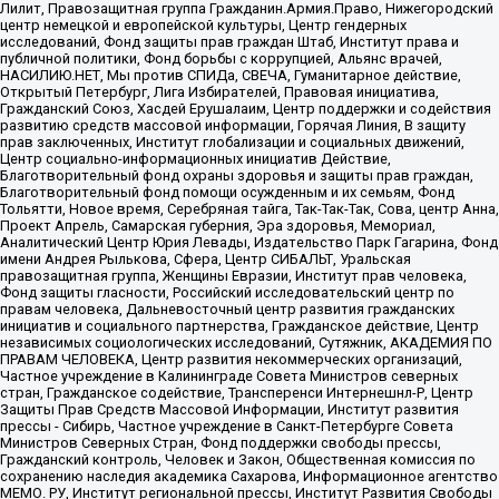
Лилит, Правозащитная группа Гражданин.Армия.Право, Нижегородский
центр немецкой и европейской культуры, Центр гендерных
исследований, Фонд защиты прав граждан Штаб, Институт права и
публичной политики, Фонд борьбы с коррупцией, Альянс врачей,
НАСИЛИЮ.НЕТ, Мы против СПИДа, СВЕЧА, Гуманитарное действие,
Открытый Петербург, Лига Избирателей, Правовая инициатива,
Гражданский Союз, Хасдей Ерушалаим, Центр поддержки и содействия
развитию средств массовой информации, Горячая Линия, В защиту
прав заключенных, Институт глобализации и социальных движений,
Центр социально-информационных инициатив Действие,
Благотворительный фонд охраны здоровья и защиты прав граждан,
Благотворительный фонд помощи осужденным и их семьям, Фонд
Тольятти, Новое время, Серебряная тайга, Так-Так-Так, Сова, центр Анна,
Проект Апрель, Самарская губерния, Эра здоровья, Мемориал,
Аналитический Центр Юрия Левады, Издательство Парк Гагарина, Фонд
имени Андрея Рылькова, Сфера, Центр СИБАЛЬТ, Уральская
правозащитная группа, Женщины Евразии, Институт прав человека,
Фонд защиты гласности, Российский исследовательский центр по
правам человека, Дальневосточный центр развития гражданских
инициатив и социального партнерства, Гражданское действие, Центр
независимых социологических исследований, Сутяжник, АКАДЕМИЯ ПО
ПРАВАМ ЧЕЛОВЕКА, Центр развития некоммерческих организаций,
Частное учреждение в Калининграде Совета Министров северных
стран, Гражданское содействие, Трансперенси Интернешнл-Р, Центр
Защиты Прав Средств Массовой Информации, Институт развития
прессы - Сибирь, Частное учреждение в Санкт-Петербурге Совета
Министров Северных Стран, Фонд поддержки свободы прессы,
Гражданский контроль, Человек и Закон, Общественная комиссия по
сохранению наследия академика Сахарова, Информационное агентство
МЕМО. РУ, Институт региональной прессы, Институт Развития Свободы