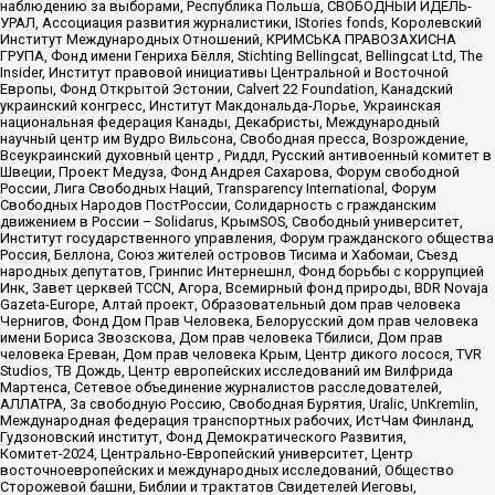
наблюдению за выборами, Республика Польша, СВОБОДНЫЙ ИДЕЛЬ-
УРАЛ, Ассоциация развития журналистики, IStories fonds, Королевский
Институт Международных Отношений, КРИМСЬКА ПРАВОЗАХИСНА
ГРУПА, Фонд имени Генриха Бёлля, Stichting Bellingcat, Bellingcat Ltd, The
Insider, Институт правовой инициативы Центральной и Восточной
Европы, Фонд Открытой Эстонии, Calvert 22 Foundation, Канадский
украинский конгресс, Институт Макдональда-Лорье, Украинская
национальная федерация Канады, Декабристы, Международный
научный центр им Вудро Вильсона, Свободная пресса, Возрождение,
Всеукраинский духовный центр , Риддл, Русский антивоенный комитет в
Швеции, Проект Медуза, Фонд Андрея Сахарова, Форум свободной
России, Лига Свободных Наций, Transparеncy International, Форум
Свободных Народов ПостРоссии, Солидарность с гражданским
движением в России – Solidarus, КрымSOS, Свободный университет,
Институт государственного управления, Форум гражданского общества
Россия, Беллона, Союз жителей островов Тисима и Хабомаи, Съезд
народных депутатов, Гринпис Интернешнл, Фонд борьбы с коррупцией
Инк, Завет церквей TCCN, Агора, Всемирный фонд природы, BDR Novaja
Gazeta-Europe, Алтай проект, Образовательный дом прав человека
Чернигов, Фонд Дом Прав Человека, Белорусский дом прав человека
имени Бориса Звозскова, Дом прав человека Тбилиси, Дом прав
человека Ереван, Дом прав человека Крым, Центр дикого лосося, TVR
Studios, ТВ Дождь, Центр европейских исследований им Вилфрида
Мартенса, Сетевое объединение журналистов расследователей,
АЛЛАТРА, За свободную Россию, Свободная Бурятия, Uralic, UnKremlin,
Международная федерация транспортных рабочих, ИстЧам Финланд,
Гудзоновский институт, Фонд Демократического Развития,
Комитет-2024, Центрально-Европейский университет, Центр
восточноевропейских и международных исследований, Общество
Сторожевой башни, Библии и трактатов Свидетелей Иеговы,