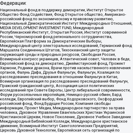
Федерации:
Национальный фонд в поддержку демократии, Институт Открытое
Общество Фонд Содействия, Фонд Открытое общество, Американо-
российский фонд по экономическому и правовому развитию,
Национальный Демократический Институт Международных Отношений,
MEDIA DEVELOPMENT INVESTMENT FUND, Международный
Республиканский Институт, Открытая Россия, Институт современной
России, Черноморский фонд регионального сотрудничества,
Европейская Платформа за Демократические Выборы,
Международный центр электоральных исследований, Германский фонд
Маршалла Соединенных Штатов, Тихоокеанский центр защиты
окружающей среды и природных ресурсов, Свободная Россия,
Всемирный конгресс украинцев, Атлантический совет, Человек в беде,
Европейский фонд за демократию, Джеймстаунский фонд, Прожект
Хармони, Родники дракона, Врачи против насильственного извлечения
органов, Фалунь Дафа, Друзья Фалуньгун, Фалуньгун, Коалиция по
расследованию преследования в отношении Фалуньгун в Китае,
Всемирная организация по расследованию преследований Фалуньгун,
Пражский гражданский центр, Ассоциация школ политических
исследований при Совете Европы, Центр либеральной современности,
Форум русскоязычных европейцев, Немецко-русский обмен, Бард
колледж, Европейский выбор, Фонд Ходорковского, Оксфордский
российский фонд, Фонд Будущее России, Компания свободы
информации, Проект Медиа, Международное партнерство за права
человека, Духовное Управление Евангельских Христиан Украинской
Христианской Церкви, Новое Поколение, Духовное Учебное Заведение
Международный Библейский Колледж, Международное христианское
движение, Всемирный Институт Саентологических Предприятий,
Церковь Духовной Технологии, Европейская сеть организаций по