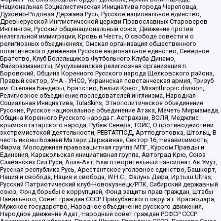
Национальная Социалистическая Инициатива города Череповца,
Духовно-Родовая Держава Русь, Русское национальное единство,
Древнерусской Инглистической церкви Православных Староверов-
Инглингов, Русский общенациональный союз, Движение против
нелегальной иммиграции, Кровь и Честь, О свободе совести и о
религиозных объединениях, Омская организация общественного
политического движения Русское национальное единство, Северное
Братство, Клуб Болельщиков Футбольного Клуба Динамо,
Файзрахманисты, Мусульманская религиозная организация п.
Боровский, Община Коренного Русского народа Щелковского района,
Правый сектор, УНА - УНСО, Украинская повстанческая армия, Тризуб
им. Степана Бандеры, Братство, Белый Крест, Misanthropic division,
Религиозное объединение последователей инглиизма, Народная
Социальная Инициатива, TulaSkins, Этнополитическое объединение
Русские, Русское национальное объединение Атака, Мечеть Мирмамеда,
Община Коренного Русского народа г. Астрахани, ВОЛЯ, Меджлис
крымскотатарского народа, Рубеж Севера, ТОЙС, О противодействии
экстремистской деятельности, РЕВТАТПОД, Артподготовка, Штольц, В
честь иконы Божией Матери Державная, Сектор 16, Независимость,
Фирма, Молодежная правозащитная группа МПГ, Курсом Правды и
Единения, Каракольская инициативная группа, Автоград Крю, Союз
Славянских Сил Руси, Алля-Аят, Благотворительный пансионат Ак Умут,
Русская республика Русь, Арестантское уголовное единство, Башкорт,
Нация и свобода, Нация и свобода, W.H.С., Фалунь Дафа, Иртыш Ultras,
Русский Патриотический клуб-Новокузнецк/РПК, Сибирский державный
союз, Фонд борьбы с коррупцией, Фонд защиты прав граждан, Штабы
Навального, Совет граждан СССР Прикубанского округа г. Краснодара,
Мужское государство, Народное объединение русского движения,
Народное движение Адат, Народный совет граждан РСФСР СССР