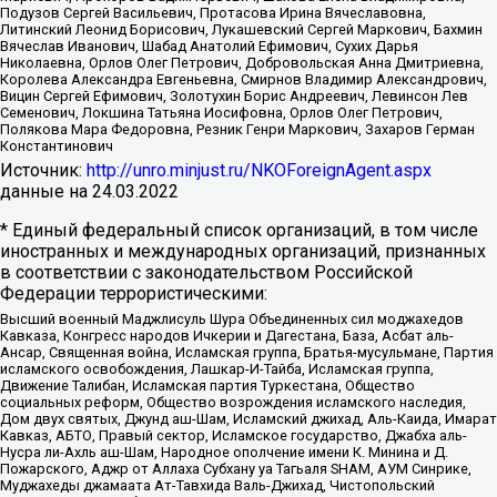
Подузов Сергей Васильевич, Протасова Ирина Вячеславовна,
Литинский Леонид Борисович, Лукашевский Сергей Маркович, Бахмин
Вячеслав Иванович, Шабад Анатолий Ефимович, Сухих Дарья
Николаевна, Орлов Олег Петрович, Добровольская Анна Дмитриевна,
Королева Александра Евгеньевна, Смирнов Владимир Александрович,
Вицин Сергей Ефимович, Золотухин Борис Андреевич, Левинсон Лев
Семенович, Локшина Татьяна Иосифовна, Орлов Олег Петрович,
Полякова Мара Федоровна, Резник Генри Маркович, Захаров Герман
Константинович
Источник:
http://unro.minjust.ru/NKOForeignAgent.aspx
данные на
24.03.2022
* Единый федеральный список организаций, в том числе
иностранных и международных организаций, признанных
в соответствии с законодательством Российской
Федерации террористическими:
Высший военный Маджлисуль Шура Объединенных сил моджахедов
Кавказа, Конгресс народов Ичкерии и Дагестана, База, Асбат аль-
Ансар, Священная война, Исламская группа, Братья-мусульмане, Партия
исламского освобождения, Лашкар-И-Тайба, Исламская группа,
Движение Талибан, Исламская партия Туркестана, Общество
социальных реформ, Общество возрождения исламского наследия,
Дом двух святых, Джунд аш-Шам, Исламский джихад, Аль-Каида, Имарат
Кавказ, АБТО, Правый сектор, Исламское государство, Джабха аль-
Нусра ли-Ахль аш-Шам, Народное ополчение имени К. Минина и Д.
Пожарского, Аджр от Аллаха Субхану уа Тагьаля SHAM, АУМ Синрике,
Муджахеды джамаата Ат-Тавхида Валь-Джихад, Чистопольский