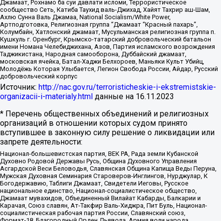
Джамаат, Рохнамо ба суи давлати исломи, Террористическое
сообщество Сеть, Катиба Таухид валь-Джихад, Хайят Тахрир аш-Шам,
Ахлю Сунна Валь Джамаа, National Socialism/White Power,
Артподготовка, Религиозная группа “Джамаат “Красный пахарь”,
Колумбайн, Хатлонский джамаат, Мусульманская религиозная группа п.
Кушкуль г. Оренбург, Крымско-татарский добровольческий батальон
имени Номана Челебиджихана, Азов, Партия исламского возрождения
Таджикистана, Народная самооборона, Дуббайский джамаат,
московская ячейка, Батал-Хаджи Белхороев, Маньяки Культ Убийц,
Молодёжь Которая Улыбается, Легион Свобода России, Айдар, Русский
добровольческий корпус
Источник:
http://nac.gov.ru/terroristicheskie-i-ekstremistskie-
organizacii-i-materialy.html
данные на
16.11.2023
* Перечень общественных объединений и религиозных
организаций в отношении которых судом принято
вступившее в законную силу решение о ликвидации или
запрете деятельности:
Национал-большевистская партия, ВЕК РА, Рада земли Кубанской
Духовно Родовой Державы Русь, Община Духовного Управления
Асгардской Веси Беловодья, Славянская Община Капища Веды Перуна,
Мужская Духовная Семинария Староверов-Инглингов, Нурджулар, К
Богодержавию, Таблиги Джамаат, Свидетели Иеговы, Русское
национальное единство, Национал-социалистическое общество,
Джамаат мувахидов, Объединенный Вилайат Кабарды, Балкарии и
Карачая, Союз славян, Ат-Такфир Валь-Хиджра, Пит Буль, Национал-
социалистическая рабочая партия России, Славянский союз,
Формат-18, Благородный Орден Дьявола, Армия воли народа,