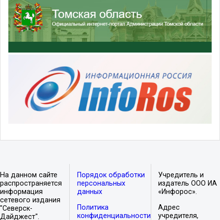
На данном сайте
Порядок обработки
Учредитель и
распространяется
персональных
издатель ООО ИА
информация
данных
«Инфорос».
сетевого издания
Политика
Адрес
"Северск-
конфиденциальности
учредителя,
Дайджест".