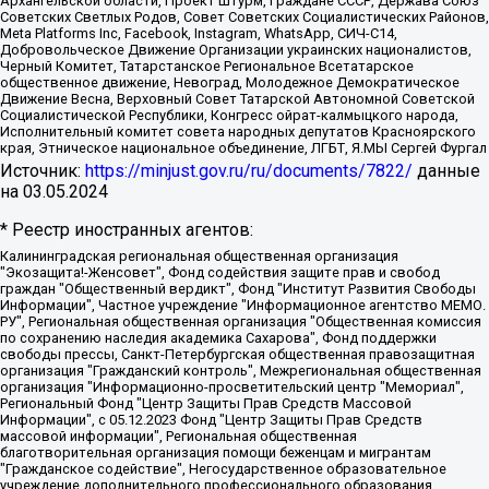
Архангельской области, Проект Штурм, Граждане СССР, Держава Союз
Советских Светлых Родов, Совет Советских Социалистических Районов,
Meta Platforms Inc, Facebook, Instagram, WhatsApp, СИЧ-С14,
Добровольческое Движение Организации украинских националистов,
Черный Комитет, Татарстанское Региональное Всетатарское
общественное движение, Невоград, Молодежное Демократическое
Движение Весна, Верховный Совет Татарской Автономной Советской
Социалистической Республики, Конгресс ойрат-калмыцкого народа,
Исполнительный комитет совета народных депутатов Красноярского
края, Этническое национальное объединение, ЛГБТ, Я.МЫ Сергей Фургал
Источник:
https://minjust.gov.ru/ru/documents/7822/
данные
на
03.05.2024
* Реестр иностранных агентов:
Калининградская региональная общественная организация "Экозащита!-Женсовет", Фонд содействия защите прав и свобод граждан "Общественный вердикт", Фонд "Институт Развития Свободы Информации", Частное учреждение "Информационное агентство МЕМО. РУ", Региональная общественная организация "Общественная комиссия по сохранению наследия академика Сахарова", Фонд поддержки свободы прессы, Санкт-Петербургская общественная правозащитная организация "Гражданский контроль", Межрегиональная общественная организация "Информационно-просветительский центр "Мемориал", Региональный Фонд "Центр Защиты Прав Средств Массовой Информации", с 05.12.2023 Фонд "Центр Защиты Прав Средств массовой информации", Региональная общественная благотворительная организация помощи беженцам и мигрантам "Гражданское содействие", Негосударственное образовательное учреждение дополнительного профессионального образования (повышение квалификации) специалистов "АКАДЕМИЯ ПО ПРАВАМ ЧЕЛОВЕКА", Свердловская региональная общественная организация "Сутяжник", Автономная некоммерческая организация "Центр независимых социологических исследований", Союз общественных объединений "Российский исследовательский центр по правам человека", Региональное общественное учреждение научно-информационный центр "МЕМОРИАЛ", Некоммерческая организация "Фонд защиты гласности", Автономная некоммерческая организация "Институт прав человека", Городская общественная организация "Екатеринбургское общество "МЕМОРИАЛ", Городская общественная организация "Рязанское историко-просветительское и правозащитное общество "Мемориал" (Рязанский Мемориал), Челябинский региональный орган общественной самодеятельности – женское общественное объединение "Женщины Евразии", Челябинский региональный орган общественной самодеятельности "Уральская правозащитная группа", Фонд содействия защите здоровья и социальной справедливости имени Андрея Рылькова, Автономная Некоммерческая Организация "Аналитический Центр Юрия Левады", Автономная некоммерческая организация социальной поддержки населения "Проект Апрель", Региональная общественная организация помощи женщинам и детям, находящимся в кризисной ситуации "Информационно-методический центр "Анна", Фонд содействия развитию массовых коммуникаций и правовому просвещению "Так-так-Так", Фонд содействия устойчивому развитию "Серебряная тайга", Свердловский региональный общественный фонд социальных проектов "Новое время", "Idel.Реалии", Кавказ.Реалии, Крым.Реалии, Телеканал Настоящее Время, Татаро-башкирская служба Радио Свобода (Azatliq Radiosi), Радио Свободная Европа/Радио Свобода (PCE/PC), "Сибирь.Реалии", "Фактограф", Благотворительный фонд помощи осужденным и их семьям, Автономная некоммерческая организация "Институт глобализации и социальных движений", Фонд "В защиту прав заключенных", Частное учреждение "Центр поддержки и содействия развитию средств массовой информации", Пензенский региональный общественный благотворительный фонд "Гражданский союз", "Север.Реалии", Некоммерческая организация Фонд "Правовая инициатива", Общество с ограниченной ответственностью "Радио Свободная Европа/Радио Свобода", Чешское информационное агентство "MEDIUM-ORIENT", Красноярская региональная общественная организация "Мы против СПИДа", Камалягин Денис Николаевич, Маркелов Сергей Евгеньевич, Пономарев Лев Александрович, Савицкая Людмила Алексеевна, Автономная некоммерческая организация "Центр по работе с проблемой насилия "НАСИЛИЮ.НЕТ", Межрегиональный профессиональный союз работников здравоохранения "Альянс врачей", Юридическое лицо, зарегистрированное в Латвийской Республике, SIA "Medusa Project" (регистрационный номер 40103797863, дата регистрации 10.06.2014), Некоммерческая организация "Фонд по борьбе с коррупцией", Автономная некоммерческая организация "Институт права и публичной политики", Баданин Роман Сергеевич, Гликин Максим Александрович, Железнова Мария Михайловна, Лукьянова Юлия Сергеевна, Маетная Елизавета Витальевна, Маняхин Петр Борисович, Чуракова Ольга Владимировна, Ярош Юлия Петровна, Юридическое лицо "The Insider SIA", зарегистрированное в Риге, Латвийская Республика (дата регистрации 26.06.2015), являющееся администратором доменного имени интернет-издания "The Insider SIA", https://theins.ru, Постернак Алексей Евгеньевич, Рубин Михаил Аркадьевич, Анин Роман Александрович, Юридическое лицо Istories fonds, зарегистрированное в Латвийской Республике (регистрационный номер 50008295751, дата регистрации 24.02.2020), Великовский Дмитрий Александрович, Долинина Ирина Николаевна, Мароховская Алеся Алексеевна, Шлейнов Роман Юрьевич, Шмагун Олеся Валентиновна, Общество с ограниченной ответственностью "Альтаир 2021", Общество с ограниченной ответственностью "Вега 2021", Общество с ограниченной ответственностью "Главный редактор 2021", Общество с ограниченной ответственностью "Ромашки монолит", Важенков Артем Валерьевич, Ивановская областная общественная организация "Центр гендерных исследований", Гурман Юрий Альбертович, Медиапроект "ОВД-Инфо", Егоров Владимир Владимирович, Жилинский Владимир Александрович, Общество с ограниченной ответственностью "ЗП", Иванова София Юрьевна, Карезина Инна Павловна, Кильтау Екатерина Викторовна, Петров Алексей Викторович, Пискунов Сергей Евгеньевич, Смирнов Сергей Сергеевич, Тихонов Михаил Сергеевич, Общество с ограниченной ответственностью "ЖУРНАЛИСТ-ИНОСТРАННЫЙ АГЕНТ", Арапова Галина Юрьевна, Вольтская Татьяна Анатольевна, Американская компания "Mason G.E.S. Anonymous Foundation" (США), являющаяся владельцем интернет-издания https://mnews.world/, Компания "Stichting Bellingcat", зарегистрированная в Нидерландах (дата регистрации 11.07.2018), Захаров Андрей Вячеславович, Клепиковская Екатерина Дмитриевна, Общество с ограниченной ответственностью "МЕМО", Перл Роман Александрович, Симонов Евгений Алексеевич, Соловьева Елена Анатольевна, Сотников Даниил Владимирович, Сурначева Елизавета Дмитриевна, Автономная некоммерческая организация по защите прав человека и информированию населения "Якутия – Наше Мнение", Общество с ограниченной ответственностью "Москоу диджитал медиа", с 26.01.2023 Общество с ограниченной ответственностью "Чайка Белые сады", Ветошкина Валерия Валерьевна, Заговора Максим Александрович, Межрегиональное общественное движение "Российская ЛГБТ - сеть", Оленичев Максим Владимирович, Павлов Иван Юрьевич, Скворцова Елена Сергеевна, Общество с ограниченной ответственностью "Как бы инагент", Кочетков Игорь Викторович, Общество с ограниченной ответственностью "Честные выборы", Еланчик Олег Александрович, Общество с ограниченной ответственностью "Нобелевский призыв", Гималова Регина Эмилевна, Григорьев Андрей Валерьевич, Григорьева Алина Александровна, Ассоциация по содействию защите прав призывников, альтернативнослужащих и военнослужащих "Правозащитная группа "Гражданин.Армия.Право", Хисамова Регина Фаритовна, Автономная некоммерческая организация по реализации социально-правовых программ "Лилит", Дальневосточное общественное движение "Маяк", Санкт-Петербургская ЛГБТ-инициативная группа "Выход", Инициативная группа ЛГБТ+ "Реверс", Алексеев Андрей Викторович, Бекбулатова Таисия Львовна, Беляев Иван Михайлович, Владыкина Елена Сергеевна, Гельман Марат Александрович, Никульшина Вероника Юрьевна, Толоконникова Надежда Андреевна, Шендерович Виктор Анатольевич, Общество с ограниченной ответственностью "Данное сообщение", Общество с ограниченной ответственностью Издательский дом "Новая глава", Айнбиндер Александра Александровна, Московский комьюнити-центр для ЛГБТ+инициатив, Благотворительный фонд развития филантропии, Deutsche Welle (Германия, Kurt-Schumacher-Strasse 3, 53113 Bonn), Борзунова Мария Михайловна, Воробьев Виктор Викторович, Голубева Анна Львовна, Константинова Алла Михайловна, Малкова Ирина Владимировна, Мурадов Мурад Абдулгалимович, Осетинская Елизавета Николаевна, Понасенков Евгений Николаевич, Ганапольский Матвей Юрьевич, Киселев Евгений Алексеевич, Борухович Ирина Григорьевна, Дремин Иван Тимофеевич, Дубровский Дмитрий Викторович, Красноярская региональная общественная организация поддержки и развития альтернативных образовательных технологий и межкультурных коммуникаций "ИНТЕРРА", Маяковская Екатерина Алексеевна, Фейгин Марк Захарович, Филимонов Андрей Викторович, Дзугкоева Регина Николаевна, Доброхотов Роман Александрович, Дудь Юрий Александрович, Елкин Сергей Владимирович, Кругликов Кирилл Игоревич, Сабунаева Мария Леонидовна, Семенов Алексей Владимирович, Шаинян Карен Багратович, Шульман Екатерина Михайловна, Асафьев Артур Валерьевич, Вахштайн Виктор Семенович, Венедиктов Алексей Алексеевич, Лушникова Екатерина Евгеньевна, Волков Леонид Михайлович, Невзоров Александр Глебович, Пархоменко Сергей Борисович, Сироткин Ярослав Николаевич, Кара-Мурза Владимир Владимирович, Баранова Наталья Владимировна, Гозман Леонид Яковлевич, Кагарлицкий Борис Юльевич, Климарев Михаил Валерьевич, Милов Владимир Станиславович, Автономная некоммерческая организация Краснодарский центр современного искусства "Типография", Моргенштерн Алишер Тагирович, Соболь Любовь Эдуардовна, Общество с ограниченной ответственностью "ЛИЗА НОРМ", Каспаров Гарри Кимович, Ходорковский Михаил Борисович, Общество с ограниченной ответственностью "Апрельские тезисы", Данилович Ирина Брониславовна, Кашин Олег Владимирович, Петров Николай Владимирович, Пивоваров Алексей Владимирович, Соколов Михаил Владимирович, Цветкова Юлия Владимировна, Чичваркин Евгений Александрович, Комитет против пыток/Команда против пыток, Общество с ограниченной ответственностью "Первый научный", Общество с ограниченной ответственностью "Вертолет и ко", Белоцерковская Вероника Борисовна, Кац Максим Евгеньевич, Лазарева Татьяна Юрьевна, Шаведдинов Руслан Табризович, Яшин Илья Валерьевич, Общество с ограниченной ответственностью "Иноагент ААВ", Алешковский Дмитрий Петрович, Альбац Евгения Марковна, Быков Дмитрий Львович, Галямина Юлия Евгеньевна, Лойко Сергей Леонидович, Мартынов Кирилл Константинович, Медведев Сергей Александрович, Крашенинников Федор Геннадиевич, Гордеева Катерина Вл