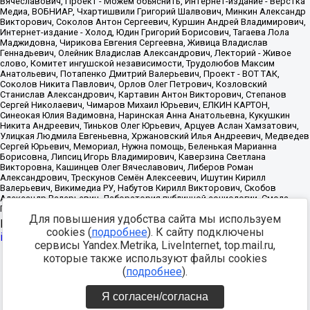
Для повышения удобства сайта мы используем
Источник:
https://minjust.gov.ru/uploaded/files/reestr-
cookies (
подробнее
). К сайту подключены
inostrannyih-agentov-22-03-2024.pdf
данные на
22.03.2024
сервисы Yandex.Metrika, LiveInternet, top.mail.ru,
которые также используют файлы cookies
Разработка -
(
подробнее
).
Я согласен/согласна