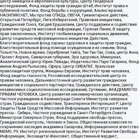
центр немецкой и европейской культуры, Центр гендерных
исследований, Фонд защиты прав граждан Штаб, Институт права и
публичной политики, Фонд борьбы с коррупцией, Альянс врачей,
НАСИЛИЮ.НЕТ, Мы против СПИДа, СВЕЧА, Гуманитарное действие,
Открытый Петербург, Лига Избирателей, Правовая инициатива,
Гражданский Союз, Хасдей Ерушалаим, Центр поддержки и содействия
развитию средств массовой информации, Горячая Линия, В защиту
прав заключенных, Институт глобализации и социальных движений,
Центр социально-информационных инициатив Действие,
Благотворительный фонд охраны здоровья и защиты прав граждан,
Благотворительный фонд помощи осужденным и их семьям, Фонд
Тольятти, Новое время, Серебряная тайга, Так-Так-Так, Сова, центр Анна,
Проект Апрель, Самарская губерния, Эра здоровья, Мемориал,
Аналитический Центр Юрия Левады, Издательство Парк Гагарина, Фонд
имени Андрея Рылькова, Сфера, Центр СИБАЛЬТ, Уральская
правозащитная группа, Женщины Евразии, Институт прав человека,
Фонд защиты гласности, Российский исследовательский центр по
правам человека, Дальневосточный центр развития гражданских
инициатив и социального партнерства, Гражданское действие, Центр
независимых социологических исследований, Сутяжник, АКАДЕМИЯ ПО
ПРАВАМ ЧЕЛОВЕКА, Центр развития некоммерческих организаций,
Частное учреждение в Калининграде Совета Министров северных
стран, Гражданское содействие, Трансперенси Интернешнл-Р, Центр
Защиты Прав Средств Массовой Информации, Институт развития
прессы - Сибирь, Частное учреждение в Санкт-Петербурге Совета
Министров Северных Стран, Фонд поддержки свободы прессы,
Гражданский контроль, Человек и Закон, Общественная комиссия по
сохранению наследия академика Сахарова, Информационное агентство
МЕМО. РУ, Институт региональной прессы, Институт Развития Свободы
Информации, Экозащита!-Женсовет, Общественный вердикт,