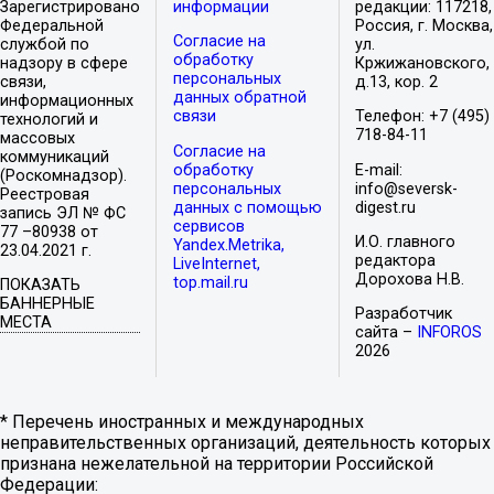
Зарегистрировано
информации
редакции: 117218,
Федеральной
Россия, г. Москва,
Согласие на
службой по
ул.
обработку
надзору в сфере
Кржижановского,
персональных
связи,
д.13, кор. 2
данных обратной
информационных
связи
Телефон: +7 (495)
технологий и
718-84-11
массовых
Согласие на
коммуникаций
обработку
E-mail:
(Роскомнадзор).
персональных
info@seversk-
Реестровая
данных с помощью
digest.ru
запись ЭЛ № ФС
сервисов
77 –80938 от
И.О. главного
Yandex.Metrika,
23.04.2021 г.
редактора
LiveInternet,
Дорохова Н.В.
top.mail.ru
ПОКАЗАТЬ
БАННЕРНЫЕ
Разработчик
МЕСТА
сайта –
INFOROS
2026
* Перечень иностранных и международных
неправительственных организаций, деятельность которых
признана нежелательной на территории Российской
Федерации: