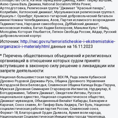
сообщество Сеть, Катиба Таухид валь-Джихад, Хайят Тахрир аш-Шам,
Ахлю Сунна Валь Джамаа, National Socialism/White Power,
Артподготовка, Религиозная группа “Джамаат “Красный пахарь”,
Колумбайн, Хатлонский джамаат, Мусульманская религиозная группа п.
Кушкуль г. Оренбург, Крымско-татарский добровольческий батальон
имени Номана Челебиджихана, Азов, Партия исламского возрождения
Таджикистана, Народная самооборона, Дуббайский джамаат,
московская ячейка, Батал-Хаджи Белхороев, Маньяки Культ Убийц,
Молодёжь Которая Улыбается, Легион Свобода России, Айдар, Русский
добровольческий корпус
Источник:
http://nac.gov.ru/terroristicheskie-i-ekstremistskie-
organizacii-i-materialy.html
данные на
16.11.2023
* Перечень общественных объединений и религиозных
организаций в отношении которых судом принято
вступившее в законную силу решение о ликвидации или
запрете деятельности:
Национал-большевистская партия, ВЕК РА, Рада земли Кубанской
Духовно Родовой Державы Русь, Община Духовного Управления
Асгардской Веси Беловодья, Славянская Община Капища Веды Перуна,
Мужская Духовная Семинария Староверов-Инглингов, Нурджулар, К
Богодержавию, Таблиги Джамаат, Свидетели Иеговы, Русское
национальное единство, Национал-социалистическое общество,
Джамаат мувахидов, Объединенный Вилайат Кабарды, Балкарии и
Карачая, Союз славян, Ат-Такфир Валь-Хиджра, Пит Буль, Национал-
социалистическая рабочая партия России, Славянский союз,
Формат-18, Благородный Орден Дьявола, Армия воли народа,
Национальная Социалистическая Инициатива города Череповца,