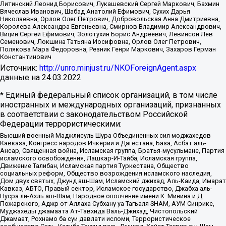
Литинский Леонид Борисович, Лукашевский Сергей Маркович, Бахмин
Вячеслав Иванович, Шабад Анатолий Ефимович, Сухих Дарья
Николаевна, Орлов Олег Петрович, Добровольская Анна Дмитриевна,
Королева Александра Евгеньевна, Смирнов Владимир Александрович,
Вицин Сергей Ефимович, Золотухин Борис Андреевич, Левинсон Лев
Семенович, Локшина Татьяна Иосифовна, Орлов Олег Петрович,
Полякова Мара Федоровна, Резник Генри Маркович, Захаров Герман
Константинович
Источник:
http://unro.minjust.ru/NKOForeignAgent.aspx
данные на
24.03.2022
* Единый федеральный список организаций, в том числе
иностранных и международных организаций, признанных
в соответствии с законодательством Российской
Федерации террористическими:
Высший военный Маджлисуль Шура Объединенных сил моджахедов
Кавказа, Конгресс народов Ичкерии и Дагестана, База, Асбат аль-
Ансар, Священная война, Исламская группа, Братья-мусульмане, Партия
исламского освобождения, Лашкар-И-Тайба, Исламская группа,
Движение Талибан, Исламская партия Туркестана, Общество
социальных реформ, Общество возрождения исламского наследия,
Дом двух святых, Джунд аш-Шам, Исламский джихад, Аль-Каида, Имарат
Кавказ, АБТО, Правый сектор, Исламское государство, Джабха аль-
Нусра ли-Ахль аш-Шам, Народное ополчение имени К. Минина и Д.
Пожарского, Аджр от Аллаха Субхану уа Тагьаля SHAM, АУМ Синрике,
Муджахеды джамаата Ат-Тавхида Валь-Джихад, Чистопольский
Джамаат, Рохнамо ба суи давлати исломи, Террористическое