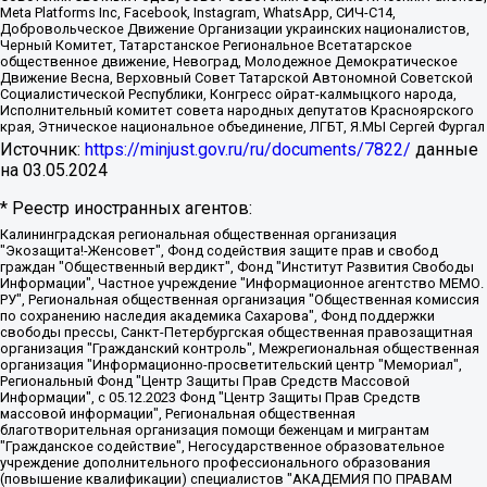
Meta Platforms Inc, Facebook, Instagram, WhatsApp, СИЧ-С14,
Добровольческое Движение Организации украинских националистов,
Черный Комитет, Татарстанское Региональное Всетатарское
общественное движение, Невоград, Молодежное Демократическое
Движение Весна, Верховный Совет Татарской Автономной Советской
Социалистической Республики, Конгресс ойрат-калмыцкого народа,
Исполнительный комитет совета народных депутатов Красноярского
края, Этническое национальное объединение, ЛГБТ, Я.МЫ Сергей Фургал
Источник:
https://minjust.gov.ru/ru/documents/7822/
данные
на
03.05.2024
* Реестр иностранных агентов:
Калининградская региональная общественная организация "Экозащита!-Женсовет", Фонд содействия защите прав и свобод граждан "Общественный вердикт", Фонд "Институт Развития Свободы Информации", Частное учреждение "Информационное агентство МЕМО. РУ", Региональная общественная организация "Общественная комиссия по сохранению наследия академика Сахарова", Фонд поддержки свободы прессы, Санкт-Петербургская общественная правозащитная организация "Гражданский контроль", Межрегиональная общественная организация "Информационно-просветительский центр "Мемориал", Региональный Фонд "Центр Защиты Прав Средств Массовой Информации", с 05.12.2023 Фонд "Центр Защиты Прав Средств массовой информации", Региональная общественная благотворительная организация помощи беженцам и мигрантам "Гражданское содействие", Негосударственное образовательное учреждение дополнительного профессионального образования (повышение квалификации) специалистов "АКАДЕМИЯ ПО ПРАВАМ ЧЕЛОВЕКА", Свердловская региональная общественная организация "Сутяжник", Автономная некоммерческая организация "Центр независимых социологических исследований", Союз общественных объединений "Российский исследовательский центр по правам человека", Региональное общественное учреждение научно-информационный центр "МЕМОРИАЛ", Некоммерческая организация "Фонд защиты гласности", Автономная некоммерческая организация "Институт прав человека", Городская общественная организация "Екатеринбургское общество "МЕМОРИАЛ", Городская общественная организация "Рязанское историко-просветительское и правозащитное общество "Мемориал" (Рязанский Мемориал), Челябинский региональный орган общественной самодеятельности – женское общественное объединение "Женщины Евразии", Челябинский региональный орган общественной самодеятельности "Уральская правозащитная группа", Фонд содействия защите здоровья и социальной справедливости имени Андрея Рылькова, Автономная Некоммерческая Организация "Аналитический Центр Юрия Левады", Автономная некоммерческая организация социальной поддержки населения "Проект Апрель", Региональная общественная организация помощи женщинам и детям, находящимся в кризисной ситуации "Информационно-методический центр "Анна", Фонд содействия развитию массовых коммуникаций и правовому просвещению "Так-так-Так", Фонд содействия устойчивому развитию "Серебряная тайга", Свердловский региональный общественный фонд социальных проектов "Новое время", "Idel.Реалии", Кавказ.Реалии, Крым.Реалии, Телеканал Настоящее Время, Татаро-башкирская служба Радио Свобода (Azatliq Radiosi), Радио Свободная Европа/Радио Свобода (PCE/PC), "Сибирь.Реалии", "Фактограф", Благотворительный фонд помощи осужденным и их семьям, Автономная некоммерческая организация "Институт глобализации и социальных движений", Фонд "В защиту прав заключенных", Частное учреждение "Центр поддержки и содействия развитию средств массовой информации", Пензенский региональный общественный благотворительный фонд "Гражданский союз", "Север.Реалии", Некоммерческая организация Фонд "Правовая инициатива", Общество с ограниченной ответственностью "Радио Свободная Европа/Радио Свобода", Чешское информационное агентство "MEDIUM-ORIENT", Красноярская региональная общественная организация "Мы против СПИДа", Камалягин Денис Николаевич, Маркелов Сергей Евгеньевич, Пономарев Лев Александрович, Савицкая Людмила Алексеевна, Автономная некоммерческая организация "Центр по работе с проблемой насилия "НАСИЛИЮ.НЕТ", Межрегиональный профессиональный союз работников здравоохранения "Альянс врачей", Юридическое лицо, зарегистрированное в Латвийской Республике, SIA "Medusa Project" (регистрационный номер 40103797863, дата регистрации 10.06.2014), Некоммерческая организация "Фонд по борьбе с коррупцией", Автономная некоммерческая организация "Институт права и публичной политики", Баданин Роман Сергеевич, Гликин Максим Александрович, Железнова Мария Михайловна, Лукьянова Юлия Сергеевна, Маетная Елизавета Витальевна, Маняхин Петр Борисович, Чуракова Ольга Владимировна, Ярош Юлия Петровна, Юридическое лицо "The Insider SIA", зарегистрированное в Риге, Латвийская Республика (дата регистрации 26.06.2015), являющееся администратором доменного имени интернет-издания "The Insider SIA", https://theins.ru, Постернак Алексей Евгеньевич, Рубин Михаил Аркадьевич, Анин Роман Александрович, Юридическое лицо Istories fonds, зарегистрированное в Латвийской Республике (регистрационный номер 50008295751, дата регистрации 24.02.2020), Великовский Дмитрий Александрович, Долинина Ирина Николаевна, Мароховская Алеся Алексеевна, Шлейнов Роман Юрьевич, Шмагун Олеся Валентиновна, Общество с ограниченной ответственностью "Альтаир 2021", Общество с ограниченной ответственностью "Вега 2021", Общество с ограниченной ответственностью "Главный редактор 2021", Общество с ограниченной ответственностью "Ромашки монолит", Важенков Артем Валерьевич, Ивановская областная общественная организация "Центр гендерных исследований", Гурман Юрий Альбертович, Медиапроект "ОВД-Инфо", Егоров Владимир Владимирович, Жилинский Владимир Александрович, Общество с ограниченной ответственностью "ЗП", Иванова София Юрьевна, Карезина Инна Павловна, Кильтау Екатерина Викторовна, Петров Алексей Викторович, Пискунов Сергей Евгеньевич, Смирнов Сергей Сергеевич, Тихонов Михаил Сергеевич, Общество с ограниченной ответственностью "ЖУРНАЛИСТ-ИНОСТРАННЫЙ АГЕНТ", Арапова Галина Юрьевна, Вольтская Татьяна Анатольевна, Американская компания "Mason G.E.S. Anonymous Foundation" (США), являющаяся владельцем интернет-издания https://mnews.world/, Компания "Stichting Bellingcat", зарегистрированная в Нидерландах (дата регистрации 11.07.2018), Захаров Андрей Вячеславович, Клепиковская Екатерина Дмитриевна, Общество с ограниченной ответственностью "МЕМО", Перл Роман Александрович, Симонов Евгений Алексеевич, Соловьева Елена Анатольевна, Сотников Даниил Владимирович, Сурначева Елизавета Дмитриевна, Автономная некоммерческая организация по защите прав человека и информированию населения "Якутия – Наше Мнение", Общество с ограниченной ответственностью "Москоу диджитал медиа", с 26.01.2023 Общество с ограниченной ответственностью "Чайка Белые сады", Ветошкина Валерия Валерьевна, Заговора Максим Александрович, Межрегиональное общественное движение "Российская ЛГБТ - сеть", Оленичев Максим Владимирович, Павлов Иван Юрьевич, Скворцова Елена Сергеевна, Общество с ограниченной ответственностью "Как бы инагент", Кочетков Игорь Викторович, Общество с ограниченной ответственностью "Честные выборы", Еланчик Олег Александрович, Общество с ограниченной ответственностью "Нобелевский призыв", Гималова Регина Эмилевна, Григорьев Андрей Валерьевич, Григорьева Алина Александровна, Ассоциация по содействию защите прав призывников, альтернативнослужащих и военнослужащих "Правозащитная группа "Гражданин.Армия.Право", Хисамова Регина Фаритовна, Автономная некоммерческая организация по реализации социально-правовых программ "Лилит", Дальневосточное общественное движение "Маяк", Санкт-Петербургская ЛГБТ-инициативная группа "Выход", Инициативная группа ЛГБТ+ "Реверс", Алексеев Андрей Викторович, Бекбулатова Таисия Львовна, Беляев Иван Михайлович, Владыкина Елена Сергеевна, Гельман Марат Александрович, Никульшина Вероника Юрьевна, Толоконникова Надежда Андреевна, Шендерович Виктор Анатольевич, Общество с ограниченной ответственностью "Данное сообщение", Общество с ограниченной ответственностью Издательский дом "Новая глава", Айнбиндер Александра Александровна, Московский комьюнити-центр для ЛГБТ+инициатив, Благотворительный фонд развития филантропии, Deutsche Welle (Германия, Kurt-Schumacher-Strasse 3, 53113 Bonn), Борзунова Мария Михайловна, Воробьев Виктор Викторович, Голубева Анна Львовна, Константинова Алла Михайловна, Малкова Ирина Владимировна, Мурадов Мурад Абдулгалимович, Осетинская Елизавета Николаевна, Понасенков Евгений Николаевич, Ганапольский Матвей Юрьевич, Киселев Евгений Алексеевич, Борухович Ирина Григорьевна, Дремин Иван Тимофеевич, Дубровский Дмитрий Викторович, Красноярская региональная общественная организация поддержки и развития альтернативных образовательных технологий и межкультурных коммуникаций "ИНТЕРРА", Маяковская Екатерина Алексеевна, Фейгин Марк Захарович, Филимонов Андрей Викторович, Дзугкоева Регина Николаевна, Доброхотов Роман Александрович, Дудь Юрий Александрович, Елкин Сергей Владимирович, Кругликов Кирилл Игоревич, Сабунаева Мария Леонидовна, Семенов Алексей Владимирович, Шаинян Карен Багратович, Шульман Екатерина Михайловна, Асафьев Артур Валерьевич, Вахштайн Виктор Семенович, Венедиктов Алексей Алексеевич, Лушникова Екатерина Евгеньевна, Волков Леонид Михайлович, Невзоров Александр Глебович, Пархоменко Сергей Борисович, Сироткин Ярослав Николаевич, Кара-Мурза Владимир Владимирович, Баранова Наталья Владимировна, Гозман Леонид Яковлевич, Кагарлицкий Борис Юльевич, Климарев Михаил Валерьевич, Милов Владимир Станиславович, Автономная некоммерческая организация Краснодарский центр современного искусства "Типография", Моргенштерн Алишер Тагирович, Соболь Любовь Эдуардовна, Общество с ограниченной ответственностью "ЛИЗА НОРМ", Каспаров Гарри Кимович, Ходорковский Михаил Борисович, Общество с ограниченной ответственностью "Апрельские тезисы", Данилович Ирина Брониславовна, Кашин Олег Владимирович, Петров Николай Владимирович, Пивоваров Алексей Владимирович, Соколов Михаил Владимирович, Цветкова Юлия Владимировна, Чичваркин Евгений Александрович, Комитет против пыток/Команда против пыток, Общество с ограниченной ответственностью "Первый научный", Общество с ограниченной ответственностью "Вертолет и ко", Белоцерковская Вероника Борисовна, Кац Максим Евгеньевич, Лазарева Татьяна Юрьевна, Шаведдинов Руслан Табризович, Яшин Илья Валерьевич, Общество с ограниченной ответственностью "Иноагент ААВ", Алешковский Дмитрий Петрович, Альбац Евгения Марковна, Быков Дмитрий Львович, Галямина Юлия Евгеньевна, Лойко Сергей Леонидович, Мартынов Кирилл Константинович, Медведев Сергей Александрович, Крашенинников Федор Геннадиевич, Гордеева Катерина Вл