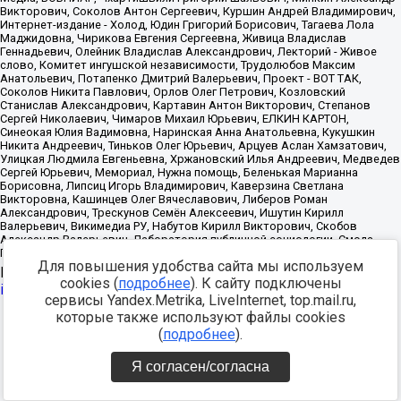
Для повышения удобства сайта мы используем
Источник:
https://minjust.gov.ru/uploaded/files/reestr-
cookies (
подробнее
). К сайту подключены
inostrannyih-agentov-22-03-2024.pdf
данные на
22.03.2024
сервисы Yandex.Metrika, LiveInternet, top.mail.ru,
которые также используют файлы cookies
Разработка -
(
подробнее
).
Я согласен/согласна