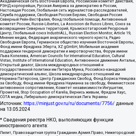
Академическая сеть Восточная Европа, Российский комитет действия,
РЭНД корпорейшн, Русская Америка за демократию в России,
Настоящая Россия, Глобальная сеть журналистов-расследователей,
Служба поддержки, Свободная Россия Берлин, Свободная Россия
Северный Рейн-Вестфалия, Фонд глобальной помощи, Антивоенный
комитет России, Russie-Libertes, La Asocicion de Rusos Libres, Союз за
возвращение Северных территорий, Крымскотатарский Ресурсный
Центр, Глобальный союз IndustriALL, Russian Election Monitor, Article 19,
Мнение медиа, Федерация анархического черного креста, Радио
Свободная Европа, Германское общество изучения Восточной Европы,
Фонд имени Фридриха Эберта, XZ gGmbH, Мобильная академия
поддержки гендерной демократии и миротворчества, Форум имени
Льва Копелева, American Councils for International Education, Cultural
Vistas, Institute of International Education, Антивоенное движение Антальи,
Открытый диалог, Школа международных отношений и
государственной политики им Питера Мунка, Российско-канадский
демократический альянс, Школа международных отношений им
Нормана Патерсона, Центр Гражданских Свобод, Фонд Бориса Немцова
за Свободу, Фонд имени Фридриха Науманна за свободу, Феминистское
антивоенное сопротивление, Комитет независимости Ингушетии,
Прометей, Stop Occupation of Karelia, Вернись живым, Фридом Хаус,
СОТА медиа, Либерально-демократическая Лига Украины
Источник:
https://minjust.gov.ru/ru/documents/7756/
данные
на
13.05.2024
* Сведения реестра НКО, выполняющих функции
иностранного агента:
Лилит, Правозащитная группа Гражданин.Армия.Право, Нижегородский