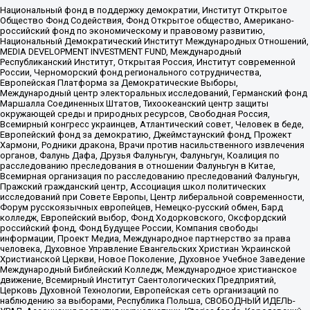
Национальный фонд в поддержку демократии, Институт Открытое
Общество Фонд Содействия, Фонд Открытое общество, Американо-
российский фонд по экономическому и правовому развитию,
Национальный Демократический Институт Международных Отношений,
MEDIA DEVELOPMENT INVESTMENT FUND, Международный
Республиканский Институт, Открытая Россия, Институт современной
России, Черноморский фонд регионального сотрудничества,
Европейская Платформа за Демократические Выборы,
Международный центр электоральных исследований, Германский фонд
Маршалла Соединенных Штатов, Тихоокеанский центр защиты
окружающей среды и природных ресурсов, Свободная Россия,
Всемирный конгресс украинцев, Атлантический совет, Человек в беде,
Европейский фонд за демократию, Джеймстаунский фонд, Прожект
Хармони, Родники дракона, Врачи против насильственного извлечения
органов, Фалунь Дафа, Друзья Фалуньгун, Фалуньгун, Коалиция по
расследованию преследования в отношении Фалуньгун в Китае,
Всемирная организация по расследованию преследований Фалуньгун,
Пражский гражданский центр, Ассоциация школ политических
исследований при Совете Европы, Центр либеральной современности,
Форум русскоязычных европейцев, Немецко-русский обмен, Бард
колледж, Европейский выбор, Фонд Ходорковского, Оксфордский
российский фонд, Фонд Будущее России, Компания свободы
информации, Проект Медиа, Международное партнерство за права
человека, Духовное Управление Евангельских Христиан Украинской
Христианской Церкви, Новое Поколение, Духовное Учебное Заведение
Международный Библейский Колледж, Международное христианское
движение, Всемирный Институт Саентологических Предприятий,
Церковь Духовной Технологии, Европейская сеть организаций по
наблюдению за выборами, Республика Польша, СВОБОДНЫЙ ИДЕЛЬ-