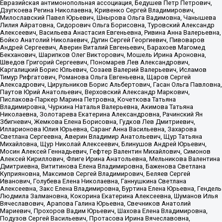
Евразийская антимонопольная ассоциация, Бедушев Петр Петрович,
Дзугкоева Регина Николаевна, Кривенко Сергей Владимирович,
Милославский Павел Юрьевич, Шнырова Ольга Вадимовна, Чанышева
Лилия Айратовна, Сидорович Ольга Борисовна, Туровский Александр
Алексеевич, Васильева Анастасия Евгеньевна, Ривина Анна Валерьевна,
Бойко Анатолий Николаевич, Дугин Сергей Георгиевич, Пивоваров
Андрей Сергеевич, Аверин Виталий Евгеньевич, Барахоев Магомед
Бекханович, Шарипков Олег Викторович, Мошель Ирина Ароновна,
Шведов Григорий Сергеевич, Пономарев Лев Александрович,
Каргалицкий Борис Юльевич, Созаев Валерий Валерьевич, Исламов
Тимур Рифгатович, Романова Ольга Евгеньевна, Щаров Сергей
Алексадрович, Цирульников Борис Альбертович, Гасан Ольга Павловна,
Паутов Юрий Анатольевич, Верховский Александр Маркович,
Пислакова-Паркер Марина Петровна, Кочеткова Татьяна
Владимировна, Чуркина Наталья Валерьевна, Акимова Татьяна
Николаевна, Золотарева Екатерина Александровна, Рачинский Ян
Збигневич, Жемкова Елена Борисовна, Гудков Лев Дмитриевич,
Илларионова Юлия Юрьевна, Саранг Анна Васильевна, Захарова
Светлана Сергеевна, Аверин Владимир Анатольевич, Щур Татьяна
Михайловна, Щур Николай Алексеевич, Блинушов Андрей Юрьевич,
Мосин Алексей Геннадьевич, Гефтер Валентин Михайлович, Симонов
Алексей Кириллович, Флиге Ирина Анатольевна, Мельникова Валентина
Дмитриевна, Вититинова Елена Владимировна, Баженова Светлана
Куприяновна, Максимов Сергей Владимирович, Беляев Сергей
Иванович, Голубева Елена Николаевна, Ганнушкина Светлана
Алексеевна, Закс Елена Владимировна, Буртина Елена Юрьевна, Гендель
Людмила Залмановна, Кокорина Екатерина Алексеевна, Шуманов Илья
Вячеславович, Арапова Галина Юрьевна, Свечников Анатолий
Мариевич, Прохоров Вадим Юрьевич, Шахова Елена Владимировна,
Подузов Сергей Васильевич, Протасова Ирина Вячеславовна,