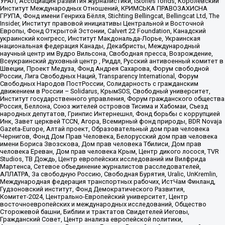
УРАЛ, Ассоциация развития журналистики, IStories fonds, Королевский
Институт Международных Отношений, КРИМСЬКА ПРАВОЗАХИСНА
ГРУПА, Фонд имени Генриха Бёлля, Stichting Bellingcat, Bellingcat Ltd, The
Insider, Институт правовой инициативы Центральной и Восточной
Европы, Фонд Открытой Эстонии, Calvert 22 Foundation, Канадский
украинский конгресс, Институт Макдональда-Лорье, Украинская
национальная федерация Канады, Декабристы, Международный
научный центр им Вудро Вильсона, Свободная пресса, Возрождение,
Всеукраинский духовный центр , Риддл, Русский антивоенный комитет в
Швеции, Проект Медуза, Фонд Андрея Сахарова, Форум свободной
России, Лига Свободных Наций, Transparеncy International, Форум
Свободных Народов ПостРоссии, Солидарность с гражданским
движением в России – Solidarus, КрымSOS, Свободный университет,
Институт государственного управления, Форум гражданского общества
Россия, Беллона, Союз жителей островов Тисима и Хабомаи, Съезд
народных депутатов, Гринпис Интернешнл, Фонд борьбы с коррупцией
Инк, Завет церквей TCCN, Агора, Всемирный фонд природы, BDR Novaja
Gazeta-Europe, Алтай проект, Образовательный дом прав человека
Чернигов, Фонд Дом Прав Человека, Белорусский дом прав человека
имени Бориса Звозскова, Дом прав человека Тбилиси, Дом прав
человека Ереван, Дом прав человека Крым, Центр дикого лосося, TVR
Studios, ТВ Дождь, Центр европейских исследований им Вилфрида
Мартенса, Сетевое объединение журналистов расследователей,
АЛЛАТРА, За свободную Россию, Свободная Бурятия, Uralic, UnKremlin,
Международная федерация транспортных рабочих, ИстЧам Финланд,
Гудзоновский институт, Фонд Демократического Развития,
Комитет-2024, Центрально-Европейский университет, Центр
восточноевропейских и международных исследований, Общество
Сторожевой башни, Библии и трактатов Свидетелей Иеговы,
Гражданский Совет, Центр анализа европейской политики,