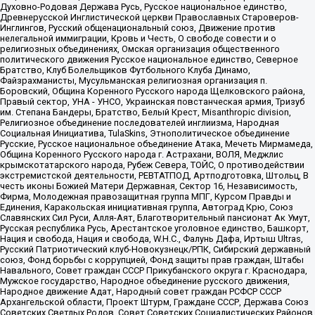
Духовно-Родовая Держава Русь, Русское национальное единство,
Древнерусской Инглистической церкви Православных Староверов-
Инглингов, Русский общенациональный союз, Движение против
нелегальной иммиграции, Кровь и Честь, О свободе совести и о
религиозных объединениях, Омская организация общественного
политического движения Русское национальное единство, Северное
Братство, Клуб Болельщиков Футбольного Клуба Динамо,
Файзрахманисты, Мусульманская религиозная организация п.
Боровский, Община Коренного Русского народа Щелковского района,
Правый сектор, УНА - УНСО, Украинская повстанческая армия, Тризуб
им. Степана Бандеры, Братство, Белый Крест, Misanthropic division,
Религиозное объединение последователей инглиизма, Народная
Социальная Инициатива, TulaSkins, Этнополитическое объединение
Русские, Русское национальное объединение Атака, Мечеть Мирмамеда,
Община Коренного Русского народа г. Астрахани, ВОЛЯ, Меджлис
крымскотатарского народа, Рубеж Севера, ТОЙС, О противодействии
экстремистской деятельности, РЕВТАТПОД, Артподготовка, Штольц, В
честь иконы Божией Матери Державная, Сектор 16, Независимость,
Фирма, Молодежная правозащитная группа МПГ, Курсом Правды и
Единения, Каракольская инициативная группа, Автоград Крю, Союз
Славянских Сил Руси, Алля-Аят, Благотворительный пансионат Ак Умут,
Русская республика Русь, Арестантское уголовное единство, Башкорт,
Нация и свобода, Нация и свобода, W.H.С., Фалунь Дафа, Иртыш Ultras,
Русский Патриотический клуб-Новокузнецк/РПК, Сибирский державный
союз, Фонд борьбы с коррупцией, Фонд защиты прав граждан, Штабы
Навального, Совет граждан СССР Прикубанского округа г. Краснодара,
Мужское государство, Народное объединение русского движения,
Народное движение Адат, Народный совет граждан РСФСР СССР
Архангельской области, Проект Штурм, Граждане СССР, Держава Союз
Советских Светлых Родов, Совет Советских Социалистических Районов,