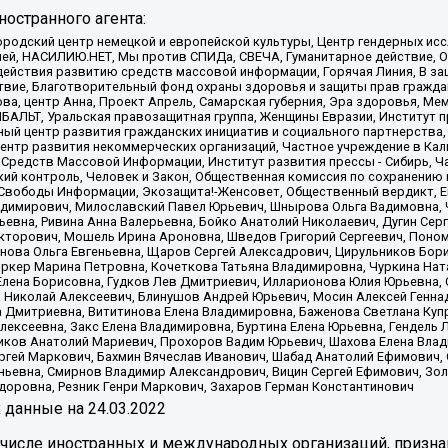
остранного агента:
родский центр немецкой и европейской культуры, Центр гендерных исс
ачей, НАСИЛИЮ.НЕТ, Мы против СПИДа, СВЕЧА, Гуманитарное действие, 
ействия развитию средств массовой информации, Горячая Линия, В защ
твие, Благотворительный фонд охраны здоровья и защиты прав гражда
 Сова, центр Анна, Проект Апрель, Самарская губерния, Эра здоровья, 
ИБАЛЬТ, Уральская правозащитная группа, Женщины Евразии, Институт п
ый центр развития гражданских инициатив и социального партнерства,
нтр развития некоммерческих организаций, Частное учреждение в Кал
 Средств Массовой Информации, Институт развития прессы - Сибирь, Ч
ий контроль, Человек и Закон, Общественная комиссия по сохранению
я Свободы Информации, Экозащита!-Женсовет, Общественный вердикт, 
ладимирович, Милославский Павел Юрьевич, Шнырова Ольга Вадимовна,
ьевна, Ривина Анна Валерьевна, Бойко Анатолий Николаевич, Дугин Сер
икторович, Мошель Ирина Ароновна, Шведов Григорий Сергеевич, Поно
нова Ольга Евгеньевна, Щаров Сергей Алексадрович, Цирульников Бори
ркер Марина Петровна, Кочеткова Татьяна Владимировна, Чуркина Нат
Елена Борисовна, Гудков Лев Дмитриевич, Илларионова Юлия Юрьевна, С
 Николай Алексеевич, Блинушов Андрей Юрьевич, Мосин Алексей Генна
а Дмитриевна, Вититинова Елена Владимировна, Баженова Светлана Куп
Алексеевна, Закс Елена Владимировна, Буртина Елена Юрьевна, Гендель
иков Анатолий Мариевич, Прохоров Вадим Юрьевич, Шахова Елена Влад
ргей Маркович, Бахмин Вячеслав Иванович, Шабад Анатолий Ефимович, 
ьевна, Смирнов Владимир Александрович, Вицин Сергей Ефимович, Зол
доровна, Резник Генри Маркович, Захаров Герман Константинович
x
данные на
24.03.2022
 числе иностранных и международных организаций, призна