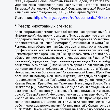
СССР, Держава Союз Советских Светлых Родов, Совет Советски
украинских националистов, Черный Комитет, Татарстанское 
Татарской Автономной Советской Социалистической Республи
национальное объединение, ЛГБТ, Я.МЫ Сергей Фургал
Источник:
https://minjust.gov.ru/ru/documents/7822/
д
* Реестр иностранных агентов:
Калининградская региональная общественная организация "Экозащита!-Женсовет", Фонд содействия защите прав и свобод граждан "Общественный вердикт", Фонд "Институт Развития Свободы Информации", Частное учреждение "Информационное агентство МЕМО. РУ", Региональная общественная организация "Общественная комиссия по сохранению наследия академика Сахарова", Фонд поддержки свободы прессы, Санкт-Петербургская общественная правозащитная организация "Гражданский контроль", Межрегиональная общественная организация "Информационно-просветительский центр "Мемориал", Региональный Фонд "Центр Защиты Прав Средств Массовой Информации", с 05.12.2023 Фонд "Центр Защиты Прав Средств массовой информации", Региональная общественная благотворительная организация помощи беженцам и мигрантам "Гражданское содействие", Негосударственное образовательное учреждение дополнительного профессионального образования (повышение квалификации) специалистов "АКАДЕМИЯ ПО ПРАВАМ ЧЕЛОВЕКА", Свердловская региональная общественная организация "Сутяжник", Автономная некоммерческая организация "Центр независимых социологических исследований", Союз общественных объединений "Российский исследовательский центр по правам человека", Региональное общественное учреждение научно-информационный центр "МЕМОРИАЛ", Некоммерческая организация "Фонд защиты гласности", Автономная некоммерческая организация "Институт прав человека", Городская общественная организация "Екатеринбургское общество "МЕМОРИАЛ", Городская общественная организация "Рязанское историко-просветительское и правозащитное общество "Мемориал" (Рязанский Мемориал), Челябинский региональный орган общественной самодеятельности – женское общественное объединение "Женщины Евразии", Челябинский региональный орган общественной самодеятельности "Уральская правозащитная группа", Фонд содействия защите здоровья и социальной справедливости имени Андрея Рылькова, Автономная Некоммерческая Организация "Аналитический Центр Юрия Левады", Автономная некоммерческая организация социальной поддержки населения "Проект Апрель", Региональная общественная организация помощи женщинам и детям, находящимся в кризисной ситуации "Информационно-методический центр "Анна", Фонд содействия развитию массовых коммуникаций и правовому просвещению "Так-так-Так", Фонд содействия устойчивому развитию "Серебряная тайга", Свердловский региональный общественный фонд социальных проектов "Новое время", "Idel.Реалии", Кавказ.Реалии, Крым.Реалии, Телеканал Настоящее Время, Татаро-башкирская служба Радио Свобода (Azatliq Radiosi), Радио Свободная Европа/Радио Свобода (PCE/PC), "Сибирь.Реалии", "Фактограф", Благотворительный фонд помощи осужденным и их семьям, Автономная некоммерческая организация "Институт глобализации и социальных движений", Фонд "В защиту прав заключенных", Частное учреждение "Центр поддержки и содействия развитию средств массовой информации", Пензенский региональный общественный благотворительный фонд "Гражданский союз", "Север.Реалии", Некоммерческая организация Фонд "Правовая инициатива", Общество с ограниченной ответственностью "Радио Свободная Европа/Радио Свобода", Чешское информационное агентство "MEDIUM-ORIENT", Красноярская региональная общественная организация