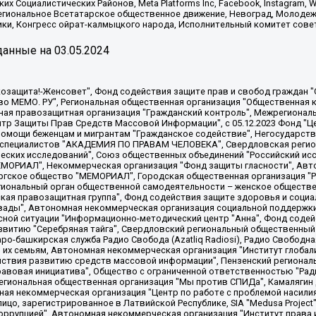
х Социалистических Районов, Meta Platforms Inc, Facebook, Instagram
Региональное Всетатарское общественное движение, Невоград, Молоде
ки, Конгресс ойрат-калмыцкого народа, Исполнительный комитет сове
анные на
03.05.2024
 "Мы против СПИДа", Камалягин Денис Николаевич, Маркелов Сергей Евгеньевич, Пономарев Лев Александрович, Савицкая Людмила Алексеевна, Автономная некоммерческая организация "Центр по работе с проблемой насилия "НАСИЛИЮ.НЕТ", Межрегиональный профессиональный союз работников здравоохранения "Альянс врачей", Юридическое лицо, зарегистрированное в Латвийской Республике, SIA "Medusa Project" (регистрационный номер 40103797863, дата регистрации 10.06.2014), Некоммерческая организация "Фонд по борьбе с коррупцией", Автономная некоммерческая организация "Институт права и публичной политики", Баданин Роман Сергеевич, Гликин Максим Александрович, Железнова Мария Михайловна, Лукьянова Юлия Сергеевна, Маетная Елизавета Витальевна, Маняхин Петр Борисович, Чуракова Ольга Владимировна, Ярош Юлия Петровна, Юридическое лицо "The Insider SIA", зарегистрированное в Риге, Латвийская Республика (дата регистрации 26.06.2015), являющееся администратором доменного имени интернет-издания "The Insider SIA", https://theins.ru, Постернак Алексей Евгеньевич, Рубин Михаил Аркадьевич, Анин Роман Александрович, Юридическое лицо Istories fonds, зарегистрированное в Латвийской Республике (регистрационный номер 50008295751, дата регистрации 24.02.2020), Великовский Дмитрий Александрович, Долинина Ирина Николаевна, Мароховская Алеся Алексеевна, Шлейнов Роман Юрьевич, Шмагун Олеся Валентиновна, Общество с ограниченной ответственностью "Альтаир 2021", Общество с ограниченной ответственностью "Вега 2021", Общество с ограниченной ответственностью "Главный редактор 2021", Общество с ограниченной ответственностью "Ромашки монолит", Важенков Артем Валерьевич, Ивановская областная общественная организация "Центр гендерных исследований", Гурман Юрий Альбертович, Медиапроект "ОВД-Инфо", Егоров Владимир Владимирович, Жилинский Владимир Александрович, Общество с ограниченной ответственностью "ЗП", Иванова София Юрьевна, Карезина Инна Павловна, Кильтау Екатерина Викторовна, Петров Алексей Викторович, Пискунов Сергей Евгеньевич, Смирнов Сергей Сергеевич, Тихонов Михаил Сергеевич, Общество с ограниченной ответственностью "ЖУРНАЛИСТ-ИНОСТРАННЫЙ АГЕНТ", Арапова Галина Юрьевна, Вольтская Татьяна Анатольевна, Американская компания "Mason G.E.S. Anonymous Foundation" (США), являющаяся владельцем интернет-издания https://mnews.world/, Компания "Stichting Bellingcat", зарегистрированная в Нидерландах (дата регистрации 11.07.2018), Захаров Андрей Вячеславович, Клепиковская Екатерина Дмитриевна, Общество с ограниченной ответственностью "МЕМО", Перл Роман Александрович, Симонов Евгений Алексеевич, Соловьева Елена Анатольевна, Сотников Даниил Владимирович, Сурначева Елизавета Дмитриевна, Автономная некоммерческая организация по защите прав человека и информированию населения "Якутия – Наше Мнение", Общество с ограниченной ответственностью "Москоу диджитал медиа", с 26.01.2023 Общество с ограниченной ответственностью "Чайка Белые сады", Ветошкина Валерия Валерьевна, Заговора Максим Александрович, Межрегиональное общественное движение "Российская ЛГБТ - сеть", Оленичев Максим Владимирович, Павлов Иван Юрьевич, Скворцова Елена Сергеевна, Общество с ограниченной ответственностью "Как бы инагент", Кочетков Игорь Викторович, Общество с ограниченной ответственностью "Честные выборы", Еланчик Олег Александрович, Общество с ограниченной ответственностью "Нобелевский призыв", Гималова Регина Эмилевна, Григорьев Андрей Валерьевич, Григорьева Алина Александровна, Ассоциация по содействию защите прав призывников, альтернативнослужащих и военнослужащих "Правозащитная группа "Гражданин.Армия.Право", Хисамова Регина Фаритовна, Автономная некоммерческая организация по реализации социально-правовых программ "Лилит"