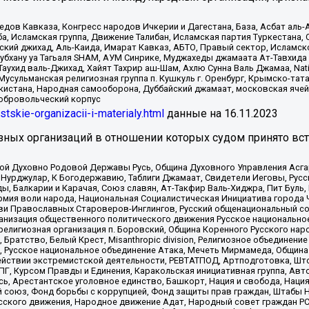
в Кавказа, Конгресс народов Ичкерии и Дагестана, База, Асбат аль-Ан
ба, Исламская группа, Движение Талибан, Исламская партия Туркестан
ский джихад, Аль-Каида, Имарат Кавказ, АБТО, Правый сектор, Исламск
Субхану уа Тагьаля SHAM, АУМ Синрике, Муджахеды джамаата Ат-Тавхида
ухид валь-Джихад, Хайят Тахрир аш-Шам, Ахлю Сунна Валь Джамаа, Natio
Мусульманская религиозная группа п. Кушкуль г. Оренбург, Крымско-т
кистана, Народная самооборона, Дуббайский джамаат, московская ячей
добровольческий корпус
istskie-organizacii-i-materialy.html
данные на
16.11.2023
зных организаций в отношении которых судом принято вс
ской Духовно Родовой Державы Русь, Община Духовного Управления Асг
Нурджулар, К Богодержавию, Таблиги Джамаат, Свидетели Иеговы, Рус
, Балкарии и Карачая, Союз славян, Ат-Такфир Валь-Хиджра, Пит Буль,
рмия воли народа, Национальная Социалистическая Инициатива города 
ви Православных Староверов-Инглингов, Русский общенациональный сою
ганизация общественного политического движения Русское национально
елигиозная организация п. Боровский, Община Коренного Русского нар
 Братство, Белый Крест, Misanthropic division, Религиозное объединен
е, Русское национальное объединение Атака, Мечеть Мирмамеда, Община
йствии экстремистской деятельности, РЕВТАТПОД, Артподготовка, Што
, Курсом Правды и Единения, Каракольская инициативная группа, Автог
ь, Арестантское уголовное единство, Башкорт, Нация и свобода, Нация и
союз, Фонд борьбы с коррупцией, Фонд защиты прав граждан, Штабы На
сского движения, Народное движение Адат, Народный совет граждан РС