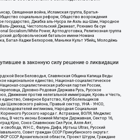
сар, Священная война, Исламская группа, Братья-
а, Общество социальных реформ, Общество возрождения
ое государство, Джабха аль-Нусра ли-Ахль аш-Шам, Народное
 Валь-Джихад, Чистопольский Джамаат, Рохнамо ба суи
nal Socialism/White Power, Артподготовка, Религиозная группа
атарский добровольческий батальон имени Номана
ка, Батал-Хаджи Белхороев, Маньяки Культ Убийц, Молодёжь
тупившее в законную силу решение о ликвидации
ардской Веси Беловодья, Славянская Община Капища Веды
ское национальное единство, Национал-социалистическое
 Национал-социалистическая рабочая партия России,
Череповца, Духовно-Родовая Держава Русь, Русское
з, Движение против нелегальной иммиграции, Кровь и Честь,
е единство, Северное Братство, Клуб Болельщиков
ода Щелковского района, Правый сектор, УНА - УНСО,
ие последователей инглиизма, Народная Социальная
 Коренного Русского народа г. Астрахани, ВОЛЯ, Меджлис
льц, В честь иконы Божией Матери Державная, Сектор 16,
рад Крю, Союз Славянских Сил Руси, Алля-Аят,
 свобода, W.H.С., Фалунь Дафа, Иртыш Ultras, Русский
вального, Совет граждан СССР Прикубанского округа г.
ФСР СССР Архангельской области, Проект Штурм, Граждане