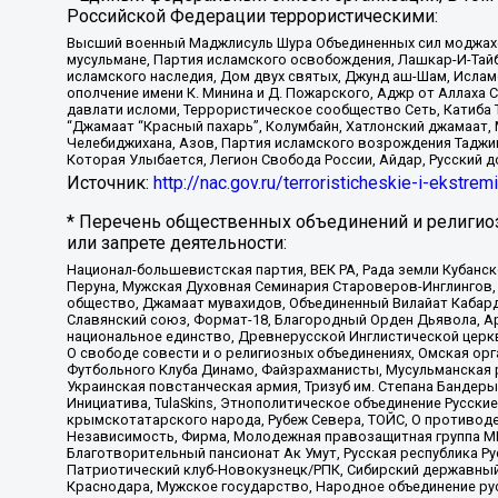
Российской Федерации террористическими:
Высший военный Маджлисуль Шура Объединенных сил моджахедо
мусульмане, Партия исламского освобождения, Лашкар-И-Тай
исламского наследия, Дом двух святых, Джунд аш-Шам, Ислам
ополчение имени К. Минина и Д. Пожарского, Аджр от Аллаха 
давлати исломи, Террористическое сообщество Сеть, Катиба Та
“Джамаат “Красный пахарь”, Колумбайн, Хатлонский джамаат, 
Челебиджихана, Азов, Партия исламского возрождения Таджи
Которая Улыбается, Легион Свобода России, Айдар, Русский 
Источник:
http://nac.gov.ru/terroristicheskie-i-ekstrem
* Перечень общественных объединений и религио
или запрете деятельности:
Национал-большевистская партия, ВЕК РА, Рада земли Кубан
Перуна, Мужская Духовная Семинария Староверов-Инглингов, 
общество, Джамаат мувахидов, Объединенный Вилайат Кабарды
Славянский союз, Формат-18, Благородный Орден Дьявола, А
национальное единство, Древнерусской Инглистической церк
О свободе совести и о религиозных объединениях, Омская ор
Футбольного Клуба Динамо, Файзрахманисты, Мусульманская р
Украинская повстанческая армия, Тризуб им. Степана Бандеры,
Инициатива, TulaSkins, Этнополитическое объединение Русски
крымскотатарского народа, Рубеж Севера, ТОЙС, О противоде
Независимость, Фирма, Молодежная правозащитная группа МПГ
Благотворительный пансионат Ак Умут, Русская республика Рус
Патриотический клуб-Новокузнецк/РПК, Сибирский державный 
Краснодара, Мужское государство, Народное объединение ру