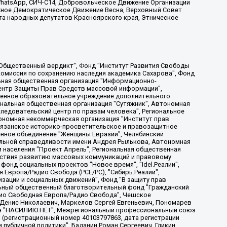
, WhatsApp, СИЧ-С14, Добровольческое Движение Организации
жное Демократическое Движение Весна, Верховный Совет
та народных депутатов Красноярского края, Этническое
, Дальневосточное общественное движение "Маяк", Санкт-Петербургская ЛГБТ-инициативная группа "Выход", Инициативная группа ЛГБТ+ "Реверс", Алексеев Андрей Викторович, Бекбулатова Таисия Львовна, Беляев Иван Михайлович, Владыкина Елена Сергеевна, Гельман Марат Александрович, Никульшина Вероника Юрьевна, Толоконникова Надежда Андреевна, Шендерович Виктор Анатольевич, Общество с ограниченной ответственностью "Данное сообщение", Общество с ограниченной ответственностью Издательский дом "Новая глава", Айнбиндер Александра Александровна, Московский комьюнити-центр для ЛГБТ+инициатив, Благотворительный фонд развития филантропии, Deutsche Welle (Германия, Kurt-Schumacher-Strasse 3, 53113 Bonn), Борзунова Мария Михайловна, Воробьев Виктор Викторович, Голубева Анна Львовна, Константинова Алла Михайловна, Малкова Ирина Владимировна, Мурадов Мурад Абдулгалимович, Осетинская Елизавета Николаевна, Понасенков Евгений Николаевич, Ганапольский Матвей Юрьевич, Киселев Евгений Алексеевич, Борухович Ирина Григорьевна, Дремин Иван Тимофеевич, Дубровский Дмитрий Викторович, Красноярская региональная общественная организация поддержки и развития альтернативных образовательных технологий и межкультурных коммуникаций "ИНТЕРРА", Маяковская Екатерина Алексеевна, Фейгин Марк Захарович, Филимонов Андрей Викторович, Дзугкоева Регина Николаевна, Доброхотов Роман Александрович, Дудь Юрий Александрович, Елкин Сергей Владимирович, Кругликов Кирилл Игоревич, Сабунаева Мария Леонидовна, Семенов Алексей Владимирович, Шаинян Карен Багратович, Шульман Екатерина Михайловна, Асафьев Артур Валерьевич, Вахштайн Виктор Семенович, Венедиктов Алексей Алексеевич, Лушникова Екатерина Евгеньевна, Волков Леонид Михайлович, Невзоров Александр Глебович, Пархоменко Сергей Борисович, Сироткин Ярослав Николаевич, Кара-Мурза Владимир Владимирович, Баранова Наталья Владимировна, Гозман Леонид Яковлевич, Кагарлицкий Борис Юльевич, Климарев Михаил Валерьевич, Милов Владимир Станиславович, Автономная некоммерческая организация Краснодарский центр современного искусства "Типография", Моргенштерн Алишер Тагирович, Соболь Любовь Эдуардовна, Общество с ограниченной ответственностью "ЛИЗА НОРМ", Каспаров Гарри Кимович, Ходорковский Михаил Борисович, Общество с ограниченной ответственностью "Апрельские тезисы", Данилович Ирина Брониславовна, Кашин Олег Владимирович, Петров Николай Владимирович, Пивоваров Алексей Владимирович, Соколов Михаил Владимирович, Цветкова Юлия Владимировна, Чичваркин Евгений Александрович, Комитет против пыток/Команда против пыток, Общество с ограниченной ответственностью "Первый научный", Общество с ограниченной ответственностью "Вертолет и ко", Белоцерковская Вероника Борисовна, Кац Максим Евгеньевич, Лазарева Татьяна Юрьевна, Шаведдинов Руслан Табризович, Яшин Илья Валерьевич, Общество с ограниченной ответственностью "Иноагент ААВ", Алешковский Дмитрий Петрович, Альбац Евгения Марковна, Быков Дмитрий Львович, Галямина Юлия Евгеньевна, Лойко Сергей Леонидович, Мартынов Кирилл Константинович, Медведев Сергей Александрович, Крашенинников Федор Геннадиевич, Гордеева Катерина Вл