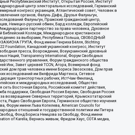
ый Республиканский Институт, Открытая Россия, Институт
ждународный центр электоральных исследований, Германский
мирный конгресс украинцев, Атлантический совет, Человек в
звлечения органов, Фалунь Дафа, Друзья Фалуньгун,
еследований Фалуньгун, Пражский гражданский центр,
цев, Немецко-русский обмен, Бард колледж, Европейский
Международное партнерство за права человека, Духовное
ый Библейский Колледж, Международное христианское
аблюдению за выборами, Республика Польша, СВОБОДНЫЙ
АХИСНА ГРУПА, Фонд имени Генриха Бёлля, Stichting
t 22 Foundation, Канадский украинский конгресс, Институт
вободная пресса, Возрождение, Всеукраинский духовный
х Наций, Transparеncy International, Форум Свободных
ударственного управления, Форум гражданского общества
ией Инк, Завет церквей TCCN, Агора, Всемирный фонд
сский дом прав человека имени Бориса Звозскова, Дом прав
ских исследований им Вилфрида Мартенса, Сетевое
едерация транспортных рабочих, ИстЧам Финланд,
ропейских и международных исследований, Общество
я сеть Восточная Европа, Российский комитет действия,
жба поддержки, Свободная Россия Берлин, Свободная Россия
оюз за возвращение Северных территорий, Крымскотатарский
 креста, Радио Свободная Европа, Германское общество изучения
 Форум имени Льва Копелева, American Councils for
международных отношений и государственной политики им Питера
Свобод, Фонд Бориса Немцова за Свободу, Фонд имени
ion of Karelia, Вернись живым, Фридом Хаус, СОТА медиа,