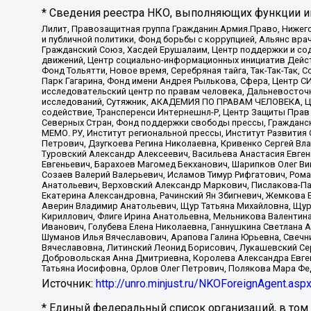
* Сведения реестра НКО, выполняющих функции ин
Лилит, Правозащитная группа Гражданин.Армия.Право, Нижего
и публичной политики, Фонд борьбы с коррупцией, Альянс вр
Гражданский Союз, Хасдей Ерушалаим, Центр поддержки и сод
движений, Центр социально-информационных инициатив Дейс
Фонд Тольятти, Новое время, Серебряная тайга, Так-Так-Так,
Парк Гагарина, Фонд имени Андрея Рылькова, Сфера, Центр С
исследовательский центр по правам человека, Дальневосточн
исследований, Сутяжник, АКАДЕМИЯ ПО ПРАВАМ ЧЕЛОВЕКА, Це
содействие, Трансперенси Интернешнл-Р, Центр Защиты Прав
Северных Стран, Фонд поддержки свободы прессы, Гражданск
МЕМО. РУ, Институт региональной прессы, Институт Развити
Петрович, Дзугкоева Регина Николаевна, Кривенко Сергей В
Туровский Александр Алексеевич, Васильева Анастасия Евген
Евгеньевич, Барахоев Магомед Бекханович, Шарипков Олег В
Созаев Валерий Валерьевич, Исламов Тимур Рифгатович, Рома
Анатольевич, Верховский Александр Маркович, Пислакова-Па
Екатерина Александровна, Рачинский Ян Збигневич, Жемкова 
Аверин Владимир Анатольевич, Щур Татьяна Михайловна, Щур
Кириллович, Флиге Ирина Анатольевна, Мельникова Валентин
Иванович, Голубева Елена Николаевна, Ганнушкина Светлана 
Шуманов Илья Вячеславович, Арапова Галина Юрьевна, Свечн
Вячеславовна, Литинский Леонид Борисович, Лукашевский Се
Добровольская Анна Дмитриевна, Королева Александра Евген
Татьяна Иосифовна, Орлов Олег Петрович, Полякова Мара Фе
Источник:
http://unro.minjust.ru/NKOForeignAgent.asp
* Единый федеральный список организаций, в том