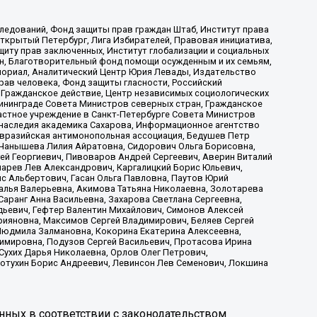
ледований, Фонд защиты прав граждан Штаб, Институт права
Открытый Петербург, Лига Избирателей, Правовая инициатива,
иту прав заключенных, Институт глобализации и социальных
н, Благотворительный фонд помощи осужденным и их семьям,
Мемориал, Аналитический Центр Юрия Левады, Издательство
рав человека, Фонд защиты гласности, Российский
 Гражданское действие, Центр независимых социологических
ининграде Совета Министров северных стран, Гражданское
астное учреждение в Санкт-Петербурге Совета Министров
 наследия академика Сахарова, Информационное агентство
Евразийская антимонопольная ассоциация, Бедушев Петр
 Чанышева Лилия Айратовна, Сидорович Ольга Борисовна,
гей Георгиевич, Пивоваров Андрей Сергеевич, Аверин Виталий
марев Лев Александрович, Каргалицкий Борис Юльевич,
с Альбертович, Гасан Ольга Павловна, Паутов Юрий
алья Валерьевна, Акимова Татьяна Николаевна, Золотарева
аранг Анна Васильевна, Захарова Светлана Сергеевна,
дьевич, Гефтер Валентин Михайлович, Симонов Алексей
рияновна, Максимов Сергей Владимирович, Беляев Сергей
 Людмила Залмановна, Кокорина Екатерина Алексеевна,
имировна, Подузов Сергей Васильевич, Протасова Ирина
Сухих Дарья Николаевна, Орлов Олег Петрович,
отухин Борис Андреевич, Левинсон Лев Семенович, Локшина
нных в соответствии с законодательством