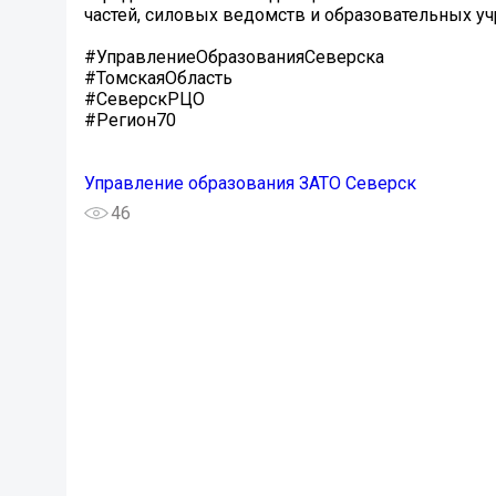
частей, силовых ведомств и образовательных у
#УправлениеОбразованияСеверска
#ТомскаяОбласть
#СеверскРЦО
#Регион70
Управление образования ЗАТО Северск
46