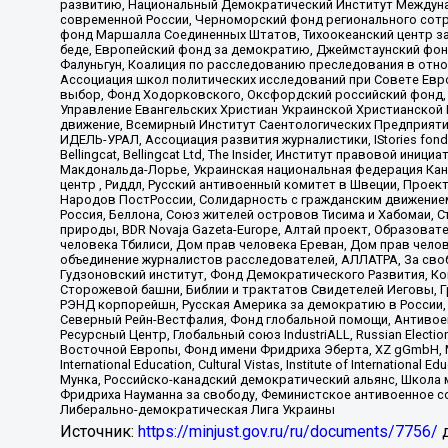
развитию, Национальный Демократический Институт Междуна
современной России, Черноморский фонд регионального сот
фонд Маршалла Соединенных Штатов, Тихоокеанский центр за
беде, Европейский фонд за демократию, Джеймстаунский фонд
Фалуньгун, Коалиция по расследованию преследования в отно
Ассоциация школ политических исследований при Совете Евр
выбор, Фонд Ходорковского, Оксфордский российский фонд, 
Управление Евангельских Христиан Украинской Христианской
движение, Всемирный Институт Саентологических Предприяти
ИДЕЛЬ-УРАЛ, Ассоциация развития журналистики, IStories fo
Bellingcat, Bellingcat Ltd, The Insider, Институт правовой ин
Макдональда-Лорье, Украинская национальная федерация Кан
центр , Риддл, Русский антивоенный комитет в Швеции, Проект
Народов ПостРоссии, Солидарность с гражданским движением 
Россия, Беллона, Союз жителей островов Тисима и Хабомаи, 
природы, BDR Novaja Gazeta-Europe, Алтай проект, Образова
человека Тбилиси, Дом прав человека Ереван, Дом прав челов
объединение журналистов расследователей, АЛЛАТРА, За своб
Гудзоновский институт, Фонд Демократического Развития, К
Сторожевой башни, Библии и трактатов Свидетелей Иеговы, Г
РЭНД корпорейшн, Русская Америка за демократию в России, 
Северный Рейн-Вестфалия, Фонд глобальной помощи, Антивоенн
Ресурсный Центр, Глобальный союз IndustriALL, Russian Electi
Восточной Европы, Фонд имени Фридриха Эберта, XZ gGmbH, М
International Education, Cultural Vistas, Institute of Intern
Мунка, Российско-канадский демократический альянс, Школа
Фридриха Науманна за свободу, Феминистское антивоенное соп
Либерально-демократическая Лига Украины
Источник:
https://minjust.gov.ru/ru/documents/7756/
д