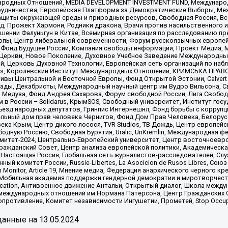
родных Отношений, MEDIA DEVELOPMENT INVESTMENT FUND, Международн
рудничества, Европейская Платформа за Демократические Выборы, Ме
щиты окружающей среды и природных ресурсов, Свободная Россия, Все
, Прожект Хармони, Родники дракона, Врачи против насильственного и
шении Фалуньгун в Китае, Всемирная организация по расследованию пр
опы, Центр либеральной современности, Форум русскоязычных европей
Фонд Будущее России, Компания свободы информации, Проект Медиа, 
 Церкви, Новое Поколение, Духовное Учебное Заведение Международн
й, Церковь Духовной Технологии, Европейская сеть организаций по н
nds, Королевский Институт Международных Отношений, КРИМСЬКА ПРАВОЗ
ициативы Центральной и Восточной Европы, Фонд Открытой Эстонии, Calver
ады, Декабристы, Международный научный центр им Вудро Вильсона, С
 Медуза, Фонд Андрея Сахарова, Форум свободной России, Лига Свободны
в России – Solidarus, КрымSOS, Свободный университет, Институт гос
Съезд народных депутатов, Гринпис Интернешнл, Фонд борьбы с коррупц
тельный дом прав человека Чернигов, Фонд Дом Прав Человека, Белору
ека Крым, Центр дикого лосося, TVR Studios, ТВ Дождь, Центр европей
одную Россию, Свободная Бурятия, Uralic, UnKremlin, Международная ф
омитет-2024, Центрально-Европейский университет, Центр восточноев
ражданский Совет, Центр анализа европейской политики, Академическа
Настоящая Россия, Глобальная сеть журналистов-расследователей, Слу
ый комитет России, Russie-Libertes, La Asocicion de Rusos Libres, С
on Monitor, Article 19, Мнение медиа, Федерация анархического черного
обильная академия поддержки гендерной демократии и миротворчества,
ational Education, Антивоенное движение Антальи, Открытый диалог, Школа 
 международных отношений им Нормана Патерсона, Центр Гражданских 
ротивление, Комитет независимости Ингушетии, Прометей, Stop Occupat
анные на
13.05.2024