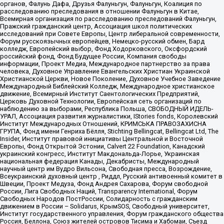
органов, Фалунь Дафа, Друзья Фалуньгун, Фалуньгун, Коалиция по
расследованию преследования в отношении Фалуньгун в Китае,
Всемирная организация по расследованию преследований Фалуньгун,
Пражский гражданский центр, Ассоциация школ политических
исследований при Совете Европы, Центр либеральной современности,
Форум русскоязычных европейцев, Немецко-русский обмен, Бард
колледж, Европейский выбор, Фонд Ходорковского, Оксфордский
российский фонд, Фонд Будущее России, Компания свободы
информации, Проект Медиа, Международное партнерство за права
человека, Духовное Управление Евангельских Христиан Украинской
Христианской Церкви, Новое Поколение, Духовное Учебное Заведение
Международный Библейский Колледж, Международное христианское
движение, Всемирный Институт Саентологических Предприятий,
Церковь Духовной Технологии, Европейская сеть организаций по
наблюдению за выборами, Республика Польша, СВОБОДНЫЙ ИДЕЛЬ-
УРАЛ, Ассоциация развития журналистики, IStories fonds, Королевский
Институт Международных Отношений, КРИМСЬКА ПРАВОЗАХИСНА
ГРУПА, Фонд имени Генриха Бёлля, Stichting Bellingcat, Bellingcat Ltd, The
Insider, Институт правовой инициативы Центральной и Восточной
Европы, Фонд Открытой Эстонии, Calvert 22 Foundation, Канадский
украинский конгресс, Институт Макдональда-Лорье, Украинская
национальная федерация Канады, Декабристы, Международный
научный центр им Вудро Вильсона, Свободная пресса, Возрождение,
Всеукраинский духовный центр , Риддл, Русский антивоенный комитет в
Швеции, Проект Медуза, Фонд Андрея Сахарова, Форум свободной
России, Лига Свободных Наций, Transparеncy International, Форум
Свободных Народов ПостРоссии, Солидарность с гражданским
движением в России – Solidarus, КрымSOS, Свободный университет,
Институт государственного управления, Форум гражданского общества
Россия, Беллона, Союз жителей островов Тисима и Хабомаи, Съезд