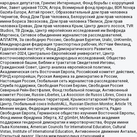
народных депутатов, Гринпис Интернешнл, Фонд борьбы с коррупцией
Инк, Завет церквей TCCN, Агора, Всемирный фонд природы, BDR Novaja
Gazeta-Europe, Алтай проект, Образовательный дом прав человека
Чернигов, Фонд Дом Прав Человека, Белорусский дом прав человека
имени Бориса Звозскова, Дом прав человека Тбилиси, Дом прав
человека Ереван, Дом прав человека Крым, Центр дикого лосося, TVR
Studios, ТВ Дождь, Центр европейских исследований им Вилфрида
Мартенса, Сетевое объединение журналистов расследователей,
АЛЛАТРА, За свободную Россию, Свободная Бурятия, Uralic, UnKremlin,
Международная федерация транспортных рабочих, ИстЧам Финланд,
Гудзоновский институт, Фонд Демократического Развития,
Комитет-2024, Центрально-Европейский университет, Центр
восточноевропейских и международных исследований, Общество
Сторожевой башни, Библии и трактатов Свидетелей Иеговы,
Гражданский Совет, Центр анализа европейской политики,
Академическая сеть Восточная Европа, Российский комитет действия,
РЭНД корпорейшн, Русская Америка за демократию в России,
Настоящая Россия, Глобальная сеть журналистов-расследователей,
Служба поддержки, Свободная Россия Берлин, Свободная Россия
Северный Рейн-Вестфалия, Фонд глобальной помощи, Антивоенный
комитет России, Russie-Libertes, La Asocicion de Rusos Libres, Союз за
возвращение Северных территорий, Крымскотатарский Ресурсный
Центр, Глобальный союз IndustriALL, Russian Election Monitor, Article 19,
Мнение медиа, Федерация анархического черного креста, Радио
Свободная Европа, Германское общество изучения Восточной Европы,
Фонд имени Фридриха Эберта, XZ gGmbH, Мобильная академия
поддержки гендерной демократии и миротворчества, Форум имени
Льва Копелева, American Councils for International Education, Cultural
Vistas, Institute of International Education, Антивоенное движение Антальи,
Открытый диалог, Школа международных отношений и