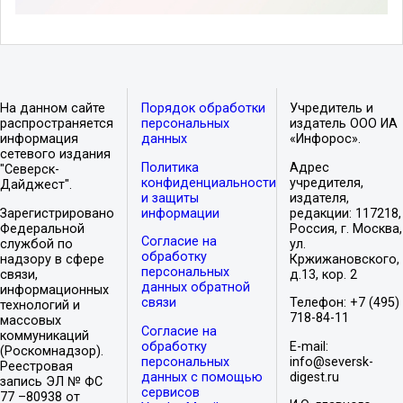
На данном сайте
Порядок обработки
Учредитель и
распространяется
персональных
издатель ООО ИА
информация
данных
«Инфорос».
сетевого издания
Политика
Адрес
"Северск-
конфиденциальности
учредителя,
Дайджест".
и защиты
издателя,
Зарегистрировано
информации
редакции: 117218,
Федеральной
Россия, г. Москва,
Согласие на
службой по
ул.
обработку
надзору в сфере
Кржижановского,
персональных
связи,
д.13, кор. 2
данных обратной
информационных
связи
Телефон: +7 (495)
технологий и
718-84-11
массовых
Согласие на
коммуникаций
обработку
E-mail:
(Роскомнадзор).
персональных
info@seversk-
Реестровая
данных с помощью
digest.ru
запись ЭЛ № ФС
сервисов
77 –80938 от