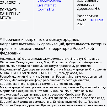
И.О. главного
Yandex.Metrika,
23.04.2021 г.
редактора
LiveInternet,
Дорохова Н.В.
top.mail.ru
ПОКАЗАТЬ
БАННЕРНЫЕ
Разработчик
МЕСТА
сайта –
INFOROS
2026
* Перечень иностранных и международных
неправительственных организаций, деятельность которых
признана нежелательной на территории Российской
Федерации:
Национальный фонд в поддержку демократии, Институт Открытое
Общество Фонд Содействия, Фонд Открытое общество, Американо-
российский фонд по экономическому и правовому развитию,
Национальный Демократический Институт Международных Отношений,
MEDIA DEVELOPMENT INVESTMENT FUND, Международный
Республиканский Институт, Открытая Россия, Институт современной
России, Черноморский фонд регионального сотрудничества,
Европейская Платформа за Демократические Выборы,
Международный центр электоральных исследований, Германский фонд
Маршалла Соединенных Штатов, Тихоокеанский центр защиты
окружающей среды и природных ресурсов, Свободная Россия,
Всемирный конгресс украинцев, Атлантический совет, Человек в беде,
Европейский фонд за демократию, Джеймстаунский фонд, Прожект
Хармони, Родники дракона, Врачи против насильственного извлечения