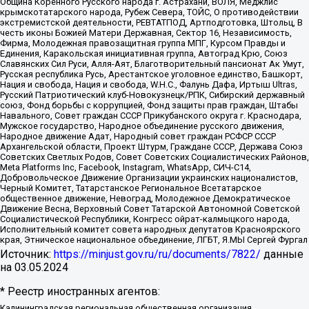
Община Коренного Русского народа г. Астрахани, ВОЛЯ, Меджлис
крымскотатарского народа, Рубеж Севера, ТОЙС, О противодействии
экстремистской деятельности, РЕВТАТПОД, Артподготовка, Штольц, В
честь иконы Божией Матери Державная, Сектор 16, Независимость,
Фирма, Молодежная правозащитная группа МПГ, Курсом Правды и
Единения, Каракольская инициативная группа, Автоград Крю, Союз
Славянских Сил Руси, Алля-Аят, Благотворительный пансионат Ак Умут,
Русская республика Русь, Арестантское уголовное единство, Башкорт,
Нация и свобода, Нация и свобода, W.H.С., Фалунь Дафа, Иртыш Ultras,
Русский Патриотический клуб-Новокузнецк/РПК, Сибирский державный
союз, Фонд борьбы с коррупцией, Фонд защиты прав граждан, Штабы
Навального, Совет граждан СССР Прикубанского округа г. Краснодара,
Мужское государство, Народное объединение русского движения,
Народное движение Адат, Народный совет граждан РСФСР СССР
Архангельской области, Проект Штурм, Граждане СССР, Держава Союз
Советских Светлых Родов, Совет Советских Социалистических Районов,
Meta Platforms Inc, Facebook, Instagram, WhatsApp, СИЧ-С14,
Добровольческое Движение Организации украинских националистов,
Черный Комитет, Татарстанское Региональное Всетатарское
общественное движение, Невоград, Молодежное Демократическое
Движение Весна, Верховный Совет Татарской Автономной Советской
Социалистической Республики, Конгресс ойрат-калмыцкого народа,
Исполнительный комитет совета народных депутатов Красноярского
края, Этническое национальное объединение, ЛГБТ, Я.МЫ Сергей Фургал
Источник:
https://minjust.gov.ru/ru/documents/7822/
данные
на
03.05.2024
* Реестр иностранных агентов:
Калининградская региональная общественная организация "Экозащита!-Женсовет", Фонд содействия защите прав и свобод граждан "Общественный вердикт", Фонд "Институт Развития Свободы Информации", Частное учреждение "Информационное агентство МЕМО. РУ", Региональная общественная организация "Общественная комиссия по сохранению наследия академика Сахарова", Фонд поддержки свободы прессы, Санкт-Петербургская общественная правозащитная организация "Гражданский контроль", Межрегиональная общественная организация "Информационно-просветительский центр "Мемориал", Региональный Фонд "Центр Защиты Прав Средств Массовой Информации", с 05.12.2023 Фонд "Центр Защиты Прав Средств массовой информации", Региональная общественная благотворительная организация помощи беженцам и мигрантам "Гражданское содействие", Негосударственное образовательное учреждение дополнительного профессионального образования (повышение квалификации) специалистов "АКАДЕМИЯ ПО ПРАВАМ ЧЕЛОВЕКА", Свердловская региональная общественная организация "Сутяжник", Автономная некоммерческая организация "Центр независимых социологических исследований", Союз общественных объединений "Российский исследовательский центр по правам человека", Региональное общественное учреждение научно-информационный центр "МЕМОРИАЛ", Некоммерческая организация "Фонд защиты гласности", Автономная некоммерческая организация "Институт прав человека", Городская общественная организация "Екатеринбургское общество "МЕМОРИАЛ", Городская общественная организация "Рязанское историко-просветительское и правозащитное общество "Мемориал" (Рязанский Мемориал), Челябинский региональный орган общественной самодеятельности – женское общественное объединение "Женщины Евразии", Челябинский региональный орган общественной самодеятельности "Уральская правозащитная группа", Фонд содействия защите здоровья и социальной справедливости имени Андрея Рылькова, Автономная Некоммерческая Организация "Аналитический Центр Юрия Левады", Автономная некоммерческая организация социальной поддержки населения "Проект Апрель", Региональная общественная организация помощи женщинам и детям, находящимся в кризисной ситуации "Информационно-методический центр "Анна", Фонд содействия развитию массовых коммуникаций и правовому просвещению "Так-так-Так", Фонд содействия устойчивому развитию "Серебряная тайга", Свердловский региональный общественный фонд социальных проектов "Новое время", "Idel.Реалии", Кавказ.Реалии, Крым.Реалии, Телеканал Настоящее Время, Татаро-башкирская служба Радио Свобода (Azatliq Radiosi), Радио Свободная Европа/Радио Свобода (PCE/PC), "Сибирь.Реалии", "Фактограф", Благотворительный фонд помощи осужденным и их семьям, Автономная некоммерческая организация "Институт глобализации и социальных движений", Фонд "В защиту прав заключенных", Частное учреждение "Центр поддержки и содействия развитию средств массовой информации", Пензенский региональный общественный благотворительный фонд "Гражданский союз", "Север.Реалии", Некоммерческая организация Фонд "Правовая инициатива", Общество с ограниченной ответственностью "Радио Свободная Европа/Радио Свобода", Чешское информационное агентство "MEDIUM-ORIENT", Красноярская региональная общественная организация "Мы против СПИДа", Камалягин Денис Николаевич, Маркелов Сергей Евгеньевич, Пономарев Лев Александрович, Савицкая Людмила Алексеевна, Автономная некоммерческая организация "Центр по работе с проблемой насилия "НАСИЛИЮ.НЕТ", Межрегиональный профессиональный союз работников здравоохранения "Альянс врачей", Юридическое лицо, зарегистрированное в Латвийской Республике, SIA "Medusa Project" (регистрационный номер 40103797863, дата регистрации 10.06.2014), Некоммерческая организация "Фонд по борьбе с коррупцией", Автономная некоммерческая организация "Институт права и публичной политики", Баданин Роман Сергеевич, Гликин Максим Александрович, Железнова Мария Михайловна, Лукьянова Юлия Сергеевна, Маетная Елизавета Витальевна, Маняхин Петр Борисович, Чуракова Ольга Владимировна, Ярош Юлия Петровна, Юридическое лицо "The Insider SIA", зарегистрированное в Риге, Латвийская Республика (дата регистрации 26.06.2015), являющееся администратором доменного имени интернет-издания "The Insider SIA", https://theins.ru, Постернак Алексей Евгеньевич, Рубин Михаил Аркадьевич, Анин Роман Александрович, Юридическое лицо Istories fonds, зарегистрированное в Латвийской Республике (регистрационный номер 50008295751, дата регистрации 24.02.2020), Великовский Дмитрий Александрович, Долинина Ирина Николаевна, Мароховская Алеся Алексеевна, Шлейнов Роман Юрьевич, Шмагун Олеся Валентиновна, Общество с ограниченной ответственностью "Альтаир 2021", Общество с ограниченной ответственностью "Вега 2021", Общество с ограниченной ответственностью "Главный редактор 2021", Общество с ограниченной ответственностью "Ромашки монолит", Важенков Артем Валерьевич, Ивановская областная общественная организация "Центр гендерных исследований", Гурман Юрий Альбертович, Медиапроект "ОВД-Инфо", Егоров Владимир Владимирович, Жилинский Владимир Александрович, Общество с ограниченной ответственностью "ЗП", Иванова София Юрьевна, Карезина Инна Павловна, Кильтау Екатерина Викторовна, Петров Алексей Викторович, Пискунов Сергей Евгеньевич, Смирнов Сергей Сергеевич, Тихонов Михаил Сергеевич, Общество с ограниченной ответственностью "ЖУРНАЛИСТ-ИНОСТРАННЫЙ АГЕНТ", Арапова Галина Юрьевна, Вольтская Татьяна Анатольевна, Американская компания "Mason G.E.S. Anonymous Foundation" (США), являющаяся владельцем интернет-издания https://mnews.world/, Компания "Stichting Bellingcat", зарегистрированная в Нидерландах (дата регистрации 11.07.2018), Захаров Андрей Вячеславович, Клепиковская Екатерина Дмитриевна, Общество с ограниченной ответственностью "МЕМО", Перл Роман Александрович, Симонов Евгений Алексеевич, Соловьева Елена Анатольевна, Сотников Даниил Владимирович, Сурначева Елизавета Дмитриевна, Автономная некоммерческая организация по защите прав человека и информированию населения "Якутия – Наше Мнение", Общество с ограниченной ответственностью "Москоу диджитал медиа", с 26.01.2023 Общество с ограниченной ответственностью "Чайка Белые сады", Ветошкина Валерия Валерьевна, Заговора Максим Александрович, Межрегиональное общественное движение "Российская ЛГБТ - сеть", Оленичев Максим Владимирович, Павлов Иван Юрьевич, Скворцова Елена Сергеевна, Общество с ограниченной ответственностью "Как бы инагент", Кочетков Игорь Викторович, Общество с ограниченной ответственностью "Честные выборы", Еланчик Олег Александрович, Общество с ограниченной ответственностью "Нобелевский призыв", Гималова Регина Эмилевна, Григорьев Андрей Валерьевич, Григорьева Алина Александровна, Ассоциация по содействию защите прав призывников, альтернативнослужащих и военнослужащих "Правозащитная группа "Гражданин.Армия.Право", Хисамова Регина Фаритовна, Автономная некоммерческая организация по реализации социально-правовых программ "Лилит", Дальневосточное общественное движение "Маяк", Санкт-Петербургская ЛГБТ-инициативная группа "Выход", Инициативная группа ЛГБТ+ "Реверс", Алексеев Андрей Викторович, Бекбулатова Таисия Львовна, Беляев Иван Михайлович, Владыкина Елена Сергеевна, Гельман Марат Александрович, Никульшина Вероника Юрьевна, Толоконникова Надежда Андреевна, Шендерович Виктор Анатольевич, Общество с ограниченной ответственностью "Данное сообщение", Общество с ограниченной ответственностью Издательский дом "Новая глава", Айнбиндер Александра Александровна, Московский комьюнити-центр для ЛГБТ+инициатив, Благотворительный фонд развития филантропии, Deutsche Welle (Германия, Kurt-Schumacher-Strasse 3, 53113 Bonn), Борзунова Мария Михайловна, Воробьев Виктор Викторович, Голубева Анна Львовна, Константинова Алла Михайловна, Малкова Ирина Владимировна, Мурадов Мурад Абдулгалимович, Осетинская Елизавета Николаевна, Понасенков Евгений Николаевич, Ганапольский Матвей Юрьевич, Киселев Евгений Алексеевич, Борухович Ирина Григорьевна, Дремин Иван Тимофеевич, Дубровский Дмитрий Викторович, Красноярская региональная общественная организация поддержки и развития альтернативных образовательных технологий и межкультурных коммуникаций "ИНТЕРРА", Маяковская Екатерина Алексеевна, Фейгин Марк Захарович, Филимонов Андрей Викторович, Дзугкоева Регина Николаевна, Доброхотов Роман Александрович, Дудь Юрий Александрович, Елкин Сергей Владимирович, Кругликов Кирилл Игоревич, Сабунаева Мария Леонидовна, Семенов Алексей Владимирович, Шаинян Карен Багратович, Шульман Екатерина Михайловна, Асафьев Артур Валерьевич, Вахштайн Виктор Семенович, Венедиктов Алексей Алексеевич, Лушникова Екатерина Евгеньевна, Волков Леонид Михайлович, Невзоров Александр Глебович, Пархоменко Сергей Борисович, Сироткин Ярослав Николаевич, Кара-Мурза Владимир Владимирович, Баранова Наталья Владимировна, Гозман Леонид Яковлевич, Кагарлицкий Борис Юльевич, Климарев Михаил Валерьевич, Милов Владимир Станиславович, Автономная некоммерческая организация Краснодарский центр современного искусства "Типография", Моргенштерн Алишер Тагирович, Соболь Любовь Эдуардовна, Общество с ограниченной ответственностью "ЛИЗА НОРМ", Каспаров Гарри Кимович, Ходорковский Михаил Борисович, Общество с ограниченной ответственностью "Апрельские тезисы", Данилович Ирина Брониславовна, Кашин Олег Владимирович, Петров Николай Владимирович, Пивоваров Алексей Владимирович, Соколов Михаил Владимирович, Цветкова Юлия Владимировна, Чичваркин Евгений Александрович, Комитет против пыток/Команда против пыток, Общество с ограниченной ответственностью "Первый научный", Общество с ограниченной ответственностью "Вертолет и ко", Белоцерковская Вероника Борисовна, Кац Максим Евгеньевич, Лазарева Татьяна Юрьевна, Шаведдинов Руслан Табризович, Яшин Илья Валерьевич, Общество с ограниченной ответственностью "Иноагент ААВ", Алешковский Дмитрий Петрович, Альбац Евгения Марковна, Быков Дмитрий Львович, Галямина Юлия Евгеньевна, Лойко Сергей Леонидович, Мартынов Кирилл Константинович, Медведев Сергей Александрович, Крашенинников Федор Геннадиевич, Гордеева Катерина Вл