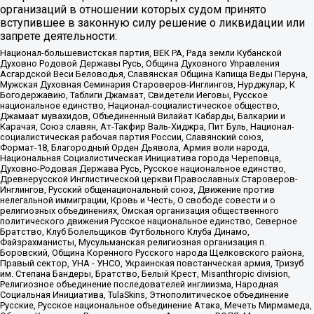
организаций в отношении которых судом принято
вступившее в законную силу решение о ликвидации или
запрете деятельности:
Национал-большевистская партия, ВЕК РА, Рада земли Кубанской
Духовно Родовой Державы Русь, Община Духовного Управления
Асгардской Веси Беловодья, Славянская Община Капища Веды Перуна,
Мужская Духовная Семинария Староверов-Инглингов, Нурджулар, К
Богодержавию, Таблиги Джамаат, Свидетели Иеговы, Русское
национальное единство, Национал-социалистическое общество,
Джамаат мувахидов, Объединенный Вилайат Кабарды, Балкарии и
Карачая, Союз славян, Ат-Такфир Валь-Хиджра, Пит Буль, Национал-
социалистическая рабочая партия России, Славянский союз,
Формат-18, Благородный Орден Дьявола, Армия воли народа,
Национальная Социалистическая Инициатива города Череповца,
Духовно-Родовая Держава Русь, Русское национальное единство,
Древнерусской Инглистической церкви Православных Староверов-
Инглингов, Русский общенациональный союз, Движение против
нелегальной иммиграции, Кровь и Честь, О свободе совести и о
религиозных объединениях, Омская организация общественного
политического движения Русское национальное единство, Северное
Братство, Клуб Болельщиков Футбольного Клуба Динамо,
Файзрахманисты, Мусульманская религиозная организация п.
Боровский, Община Коренного Русского народа Щелковского района,
Правый сектор, УНА - УНСО, Украинская повстанческая армия, Тризуб
им. Степана Бандеры, Братство, Белый Крест, Misanthropic division,
Религиозное объединение последователей инглиизма, Народная
Социальная Инициатива, TulaSkins, Этнополитическое объединение
Русские, Русское национальное объединение Атака, Мечеть Мирмамеда,