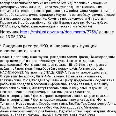
государственной политики им Питера Мунка, Российско-канадский
демократический альянс, Школа международных отношений им
Нормана Патерсона, Центр Гражданских Свобод, Фонд Бориса Немцова
за Свободу, Фонд имени Фридриха Науманна за свободу, Феминистское
антивоенное сопротивление, Комитет независимости Ингушетии,
Прометей, Stop Occupation of Karelia, Вернись живым, Фридом Хаус,
СОТА медиа, Либерально-демократическая Лига Украины
Источник:
https://minjust.gov.ru/ru/documents/7756/
данные
на
13.05.2024
* Сведения реестра НКО, выполняющих функции
иностранного агента:
Лилит, Правозащитная группа Гражданин.Армия.Право, Нижегородский
центр немецкой и европейской культуры, Центр гендерных
исследований, Фонд защиты прав граждан Штаб, Институт права и
публичной политики, Фонд борьбы с коррупцией, Альянс врачей,
НАСИЛИЮ.НЕТ, Мы против СПИДа, СВЕЧА, Гуманитарное действие,
Открытый Петербург, Лига Избирателей, Правовая инициатива,
Гражданский Союз, Хасдей Ерушалаим, Центр поддержки и содействия
развитию средств массовой информации, Горячая Линия, В защиту
прав заключенных, Институт глобализации и социальных движений,
Центр социально-информационных инициатив Действие,
Благотворительный фонд охраны здоровья и защиты прав граждан,
Благотворительный фонд помощи осужденным и их семьям, Фонд
Тольятти, Новое время, Серебряная тайга, Так-Так-Так, Сова, центр Анна,
Проект Апрель, Самарская губерния, Эра здоровья, Мемориал,
Аналитический Центр Юрия Левады, Издательство Парк Гагарина, Фонд
имени Андрея Рылькова, Сфера, Центр СИБАЛЬТ, Уральская