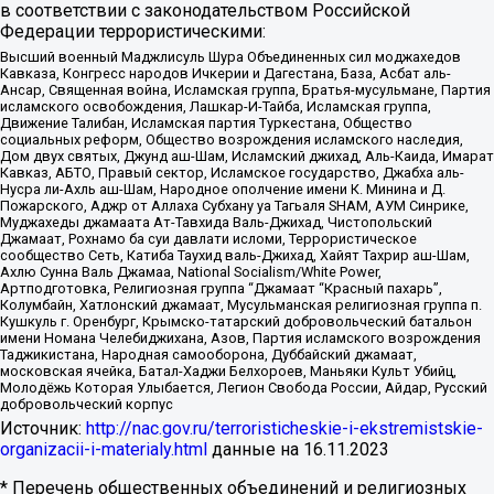
в соответствии с законодательством Российской
Федерации террористическими:
Высший военный Маджлисуль Шура Объединенных сил моджахедов
Кавказа, Конгресс народов Ичкерии и Дагестана, База, Асбат аль-
Ансар, Священная война, Исламская группа, Братья-мусульмане, Партия
исламского освобождения, Лашкар-И-Тайба, Исламская группа,
Движение Талибан, Исламская партия Туркестана, Общество
социальных реформ, Общество возрождения исламского наследия,
Дом двух святых, Джунд аш-Шам, Исламский джихад, Аль-Каида, Имарат
Кавказ, АБТО, Правый сектор, Исламское государство, Джабха аль-
Нусра ли-Ахль аш-Шам, Народное ополчение имени К. Минина и Д.
Пожарского, Аджр от Аллаха Субхану уа Тагьаля SHAM, АУМ Синрике,
Муджахеды джамаата Ат-Тавхида Валь-Джихад, Чистопольский
Джамаат, Рохнамо ба суи давлати исломи, Террористическое
сообщество Сеть, Катиба Таухид валь-Джихад, Хайят Тахрир аш-Шам,
Ахлю Сунна Валь Джамаа, National Socialism/White Power,
Артподготовка, Религиозная группа “Джамаат “Красный пахарь”,
Колумбайн, Хатлонский джамаат, Мусульманская религиозная группа п.
Кушкуль г. Оренбург, Крымско-татарский добровольческий батальон
имени Номана Челебиджихана, Азов, Партия исламского возрождения
Таджикистана, Народная самооборона, Дуббайский джамаат,
московская ячейка, Батал-Хаджи Белхороев, Маньяки Культ Убийц,
Молодёжь Которая Улыбается, Легион Свобода России, Айдар, Русский
добровольческий корпус
Источник:
http://nac.gov.ru/terroristicheskie-i-ekstremistskie-
organizacii-i-materialy.html
данные на
16.11.2023
* Перечень общественных объединений и религиозных