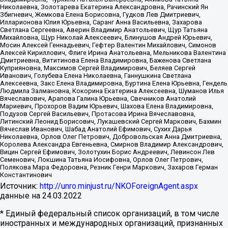
Николаевна, Золотарева Екатерина Александровна, Рачинский Ян
Збигневич, Жемкова Елена Борисовна, Гудков Лев Дмитриевич,
Илларионова Юлия Юрьевна, Саранг Анна Васильевна, Захарова
Светлана Сергеевна, Аверин Владимир Анатольевич, Щур Татьяна
Михайловна, Щур Николай Алексеевич, Блинушов Андрей Юрьевич,
Мосин Алексей Геннадьевич, Гефтер Валентин Михайлович, Симонов
Алексей Кириллович, Флиге Ирина Анатольевна, Мельникова Валентина
Дмитриевна, Вититинова Елена Владимировна, Баженова Светлана
Куприяновна, Максимов Сергей Владимирович, Беляев Сергей
Иванович, Голубева Елена Николаевна, Ганнушкина Светлана
Алексеевна, Закс Елена Владимировна, Буртина Елена Юрьевна, Гендель
Людмила Залмановна, Кокорина Екатерина Алексеевна, Шуманов Илья
Вячеславович, Арапова Галина Юрьевна, Свечников Анатолий
Мариевич, Прохоров Вадим Юрьевич, Шахова Елена Владимировна,
Подузов Сергей Васильевич, Протасова Ирина Вячеславовна,
Литинский Леонид Борисович, Лукашевский Сергей Маркович, Бахмин
Вячеслав Иванович, Шабад Анатолий Ефимович, Сухих Дарья
Николаевна, Орлов Олег Петрович, Добровольская Анна Дмитриевна,
Королева Александра Евгеньевна, Смирнов Владимир Александрович,
Вицин Сергей Ефимович, Золотухин Борис Андреевич, Левинсон Лев
Семенович, Локшина Татьяна Иосифовна, Орлов Олег Петрович,
Полякова Мара Федоровна, Резник Генри Маркович, Захаров Герман
Константинович
Источник:
http://unro.minjust.ru/NKOForeignAgent.aspx
данные на
24.03.2022
* Единый федеральный список организаций, в том числе
иностранных и международных организаций, признанных