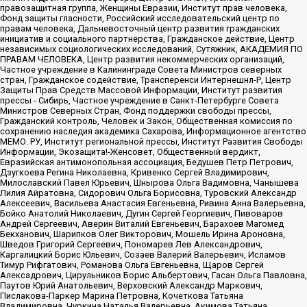
правозащитная группа, Женщины Евразии, Институт прав человека,
Фонд защиты гласности, Российский исследовательский центр по
правам человека, Дальневосточный центр развития гражданских
инициатив и социального партнерства, Гражданское действие, Центр
независимых социологических исследований, Сутяжник, АКАДЕМИЯ ПО
ПРАВАМ ЧЕЛОВЕКА, Центр развития некоммерческих организаций,
Частное учреждение в Калининграде Совета Министров северных
стран, Гражданское содействие, Трансперенси Интернешнл-Р, Центр
Защиты Прав Средств Массовой Информации, Институт развития
прессы - Сибирь, Частное учреждение в Санкт-Петербурге Совета
Министров Северных Стран, Фонд поддержки свободы прессы,
Гражданский контроль, Человек и Закон, Общественная комиссия по
сохранению наследия академика Сахарова, Информационное агентство
МЕМО. РУ, Институт региональной прессы, Институт Развития Свободы
Информации, Экозащита!-Женсовет, Общественный вердикт,
Евразийская антимонопольная ассоциация, Бедушев Петр Петрович,
Дзугкоева Регина Николаевна, Кривенко Сергей Владимирович,
Милославский Павел Юрьевич, Шнырова Ольга Вадимовна, Чанышева
Лилия Айратовна, Сидорович Ольга Борисовна, Туровский Александр
Алексеевич, Васильева Анастасия Евгеньевна, Ривина Анна Валерьевна,
Бойко Анатолий Николаевич, Дугин Сергей Георгиевич, Пивоваров
Андрей Сергеевич, Аверин Виталий Евгеньевич, Барахоев Магомед
Бекханович, Шарипков Олег Викторович, Мошель Ирина Ароновна,
Шведов Григорий Сергеевич, Пономарев Лев Александрович,
Каргалицкий Борис Юльевич, Созаев Валерий Валерьевич, Исламов
Тимур Рифгатович, Романова Ольга Евгеньевна, Щаров Сергей
Алексадрович, Цирульников Борис Альбертович, Гасан Ольга Павловна,
Паутов Юрий Анатольевич, Верховский Александр Маркович,
Пислакова-Паркер Марина Петровна, Кочеткова Татьяна
Владимировна, Чуркина Наталья Валерьевна, Акимова Татьяна