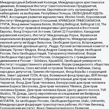
Международный Библейский Колледж, Международное христианское
движение, Всемирный Институт Саентологических Предприятий,
Церковь Духовной Технологии, Европейская сеть организаций по
наблюдению за выборами, Республика Польша, СВОБОДНЫЙ ИДЕЛЬ-
УРАЛ, Ассоциация развития журналистики, IStories fonds, Королевский
Институт Международных Отношений, КРИМСЬКА ПРАВОЗАХИСНА
ГРУПА, Фонд имени Генриха Бёлля, Stichting Bellingcat, Bellingcat Ltd, The
Insider, Институт правовой инициативы Центральной и Восточной
Европы, Фонд Открытой Эстонии, Calvert 22 Foundation, Канадский
украинский конгресс, Институт Макдональда-Лорье, Украинская
национальная федерация Канады, Декабристы, Международный
научный центр им Вудро Вильсона, Свободная пресса, Возрождение,
Всеукраинский духовный центр , Риддл, Русский антивоенный комитет в
Швеции, Проект Медуза, Фонд Андрея Сахарова, Форум свободной
России, Лига Свободных Наций, Transparеncy International, Форум
Свободных Народов ПостРоссии, Солидарность с гражданским
движением в России – Solidarus, КрымSOS, Свободный университет,
Институт государственного управления, Форум гражданского общества
Россия, Беллона, Союз жителей островов Тисима и Хабомаи, Съезд
народных депутатов, Гринпис Интернешнл, Фонд борьбы с коррупцией
Инк, Завет церквей TCCN, Агора, Всемирный фонд природы, BDR Novaja
Gazeta-Europe, Алтай проект, Образовательный дом прав человека
Чернигов, Фонд Дом Прав Человека, Белорусский дом прав человека
имени Бориса Звозскова, Дом прав человека Тбилиси, Дом прав
человека Ереван, Дом прав человека Крым, Центр дикого лосося, TVR
Studios, ТВ Дождь, Центр европейских исследований им Вилфрида
Мартенса, Сетевое объединение журналистов расследователей,
АЛЛАТРА, За свободную Россию, Свободная Бурятия, Uralic, UnKremlin,
Международная федерация транспортных рабочих, ИстЧам Финланд,
Гудзоновский институт, Фонд Демократического Развития,