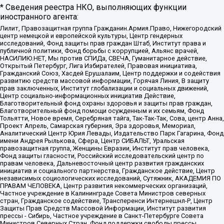
* Сведения реестра НКО, выполняющих функции
иностранного агента:
Лилит, Правозащитная группа Гражданин.Армия.Право, Нижегородский
центр немецкой и европейской культуры, Центр гендерных
исследований, Фонд защиты прав граждан Штаб, Институт права и
публичной политики, Фонд борьбы с коррупцией, Альянс врачей,
НАСИЛИЮ.НЕТ, Мы против СПИДа, СВЕЧА, Гуманитарное действие,
Открытый Петербург, Лига Избирателей, Правовая инициатива,
Гражданский Союз, Хасдей Ерушалаим, Центр поддержки и содействия
развитию средств массовой информации, Горячая Линия, В защиту
прав заключенных, Институт глобализации и социальных движений,
Центр социально-информационных инициатив Действие,
Благотворительный фонд охраны здоровья и защиты прав граждан,
Благотворительный фонд помощи осужденным и их семьям, Фонд
Тольятти, Новое время, Серебряная тайга, Так-Так-Так, Сова, центр Анна,
Проект Апрель, Самарская губерния, Эра здоровья, Мемориал,
Аналитический Центр Юрия Левады, Издательство Парк Гагарина, Фонд
имени Андрея Рылькова, Сфера, Центр СИБАЛЬТ, Уральская
правозащитная группа, Женщины Евразии, Институт прав человека,
Фонд защиты гласности, Российский исследовательский центр по
правам человека, Дальневосточный центр развития гражданских
инициатив и социального партнерства, Гражданское действие, Центр
независимых социологических исследований, Сутяжник, АКАДЕМИЯ ПО
ПРАВАМ ЧЕЛОВЕКА, Центр развития некоммерческих организаций,
Частное учреждение в Калининграде Совета Министров северных
стран, Гражданское содействие, Трансперенси Интернешнл-Р, Центр
Защиты Прав Средств Массовой Информации, Институт развития
прессы - Сибирь, Частное учреждение в Санкт-Петербурге Совета
Министров Северных Стран, Фонд поддержки свободы прессы,