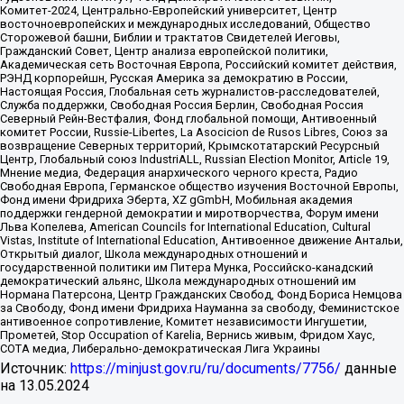
Комитет-2024, Центрально-Европейский университет, Центр
восточноевропейских и международных исследований, Общество
Сторожевой башни, Библии и трактатов Свидетелей Иеговы,
Гражданский Совет, Центр анализа европейской политики,
Академическая сеть Восточная Европа, Российский комитет действия,
РЭНД корпорейшн, Русская Америка за демократию в России,
Настоящая Россия, Глобальная сеть журналистов-расследователей,
Служба поддержки, Свободная Россия Берлин, Свободная Россия
Северный Рейн-Вестфалия, Фонд глобальной помощи, Антивоенный
комитет России, Russie-Libertes, La Asocicion de Rusos Libres, Союз за
возвращение Северных территорий, Крымскотатарский Ресурсный
Центр, Глобальный союз IndustriALL, Russian Election Monitor, Article 19,
Мнение медиа, Федерация анархического черного креста, Радио
Свободная Европа, Германское общество изучения Восточной Европы,
Фонд имени Фридриха Эберта, XZ gGmbH, Мобильная академия
поддержки гендерной демократии и миротворчества, Форум имени
Льва Копелева, American Councils for International Education, Cultural
Vistas, Institute of International Education, Антивоенное движение Антальи,
Открытый диалог, Школа международных отношений и
государственной политики им Питера Мунка, Российско-канадский
демократический альянс, Школа международных отношений им
Нормана Патерсона, Центр Гражданских Свобод, Фонд Бориса Немцова
за Свободу, Фонд имени Фридриха Науманна за свободу, Феминистское
антивоенное сопротивление, Комитет независимости Ингушетии,
Прометей, Stop Occupation of Karelia, Вернись живым, Фридом Хаус,
СОТА медиа, Либерально-демократическая Лига Украины
Источник:
https://minjust.gov.ru/ru/documents/7756/
данные
на
13.05.2024