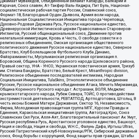
Джамаат мувахидов, Объединенный Вилайат Кабарды, Балкарии и
Карачая, Союз славян, Ат-Такфир Валь-Хиджра, Пит Буль, Национал-
социалистическая рабочая партия России, Славянский союз,
Формат-18, Благородный Орден Дьявола, Армия воли народа,
Национальная Социалистическая Инициатива города Череповца,
Духовно-Родовая Держава Русь, Русское национальное единство,
Древнерусской Инглистической церкви Православных Староверов-
Инглингов, Русский общенациональный союз, Движение против
нелегальной иммиграции, Кровь и Честь, О свободе совести и о
религиозных объединениях, Омская организация общественного
политического движения Русское национальное единство, Северное
Братство, Клуб Болельщиков Футбольного Клуба Динамо,
Файзрахманисты, Мусульманская религиозная организация п.
Боровский, Община Коренного Русского народа Щелковского района,
Правый сектор, УНА - УНСО, Украинская повстанческая армия, Тризуб
им. Степана Бандеры, Братство, Белый Крест, Misanthropic division,
Религиозное объединение последователей инглиизма, Народная
Социальная Инициатива, TulaSkins, Этнополитическое объединение
Русские, Русское национальное объединение Атака, Мечеть Мирмамеда,
Община Коренного Русского народа г. Астрахани, ВОЛЯ, Меджлис
крымскотатарского народа, Рубеж Севера, ТОЙС, О противодействии
экстремистской деятельности, РЕВТАТПОД, Артподготовка, Штольц, В
честь иконы Божией Матери Державная, Сектор 16, Независимость,
Фирма, Молодежная правозащитная группа МПГ, Курсом Правды и
Единения, Каракольская инициативная группа, Автоград Крю, Союз
Славянских Сил Руси, Алля-Аят, Благотворительный пансионат Ак Умут,
Русская республика Русь, Арестантское уголовное единство, Башкорт,
Нация и свобода, Нация и свобода, W.H.С., Фалунь Дафа, Иртыш Ultras,
Русский Патриотический клуб-Новокузнецк/РПК, Сибирский державный
союз, Фонд борьбы с коррупцией, Фонд защиты прав граждан, Штабы