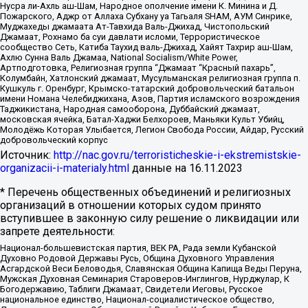
Нусра ли-Ахль аш-Шам, Народное ополчение имени К. Минина и Д.
Пожарского, Аджр от Аллаха Субхану уа Тагьаля SHAM, АУМ Синрике,
Муджахеды джамаата Ат-Тавхида Валь-Джихад, Чистопольский
Джамаат, Рохнамо ба суи давлати исломи, Террористическое
сообщество Сеть, Катиба Таухид валь-Джихад, Хайят Тахрир аш-Шам,
Ахлю Сунна Валь Джамаа, National Socialism/White Power,
Артподготовка, Религиозная группа “Джамаат “Красный пахарь”,
Колумбайн, Хатлонский джамаат, Мусульманская религиозная группа п.
Кушкуль г. Оренбург, Крымско-татарский добровольческий батальон
имени Номана Челебиджихана, Азов, Партия исламского возрождения
Таджикистана, Народная самооборона, Дуббайский джамаат,
московская ячейка, Батал-Хаджи Белхороев, Маньяки Культ Убийц,
Молодёжь Которая Улыбается, Легион Свобода России, Айдар, Русский
добровольческий корпус
Источник:
http://nac.gov.ru/terroristicheskie-i-ekstremistskie-
organizacii-i-materialy.html
данные на
16.11.2023
* Перечень общественных объединений и религиозных
организаций в отношении которых судом принято
вступившее в законную силу решение о ликвидации или
запрете деятельности:
Национал-большевистская партия, ВЕК РА, Рада земли Кубанской
Духовно Родовой Державы Русь, Община Духовного Управления
Асгардской Веси Беловодья, Славянская Община Капища Веды Перуна,
Мужская Духовная Семинария Староверов-Инглингов, Нурджулар, К
Богодержавию, Таблиги Джамаат, Свидетели Иеговы, Русское
национальное единство, Национал-социалистическое общество,