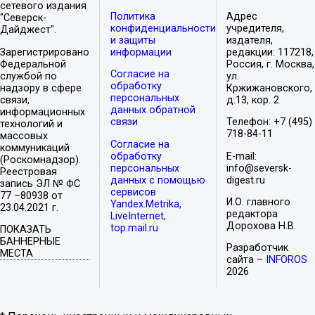
сетевого издания
Политика
Адрес
"Северск-
конфиденциальности
учредителя,
Дайджест".
и защиты
издателя,
Зарегистрировано
информации
редакции: 117218,
Федеральной
Россия, г. Москва,
Согласие на
службой по
ул.
обработку
надзору в сфере
Кржижановского,
персональных
связи,
д.13, кор. 2
данных обратной
информационных
связи
Телефон: +7 (495)
технологий и
718-84-11
массовых
Согласие на
коммуникаций
обработку
E-mail:
(Роскомнадзор).
персональных
info@seversk-
Реестровая
данных с помощью
digest.ru
запись ЭЛ № ФС
сервисов
77 –80938 от
И.О. главного
Yandex.Metrika,
23.04.2021 г.
редактора
LiveInternet,
Дорохова Н.В.
top.mail.ru
ПОКАЗАТЬ
БАННЕРНЫЕ
Разработчик
МЕСТА
сайта –
INFOROS
2026