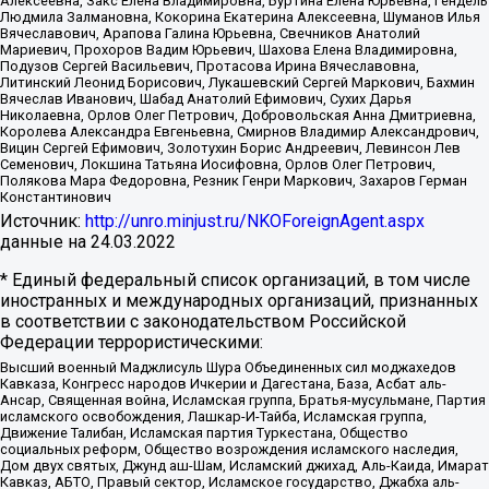
Алексеевна, Закс Елена Владимировна, Буртина Елена Юрьевна, Гендель
Людмила Залмановна, Кокорина Екатерина Алексеевна, Шуманов Илья
Вячеславович, Арапова Галина Юрьевна, Свечников Анатолий
Мариевич, Прохоров Вадим Юрьевич, Шахова Елена Владимировна,
Подузов Сергей Васильевич, Протасова Ирина Вячеславовна,
Литинский Леонид Борисович, Лукашевский Сергей Маркович, Бахмин
Вячеслав Иванович, Шабад Анатолий Ефимович, Сухих Дарья
Николаевна, Орлов Олег Петрович, Добровольская Анна Дмитриевна,
Королева Александра Евгеньевна, Смирнов Владимир Александрович,
Вицин Сергей Ефимович, Золотухин Борис Андреевич, Левинсон Лев
Семенович, Локшина Татьяна Иосифовна, Орлов Олег Петрович,
Полякова Мара Федоровна, Резник Генри Маркович, Захаров Герман
Константинович
Источник:
http://unro.minjust.ru/NKOForeignAgent.aspx
данные на
24.03.2022
* Единый федеральный список организаций, в том числе
иностранных и международных организаций, признанных
в соответствии с законодательством Российской
Федерации террористическими:
Высший военный Маджлисуль Шура Объединенных сил моджахедов
Кавказа, Конгресс народов Ичкерии и Дагестана, База, Асбат аль-
Ансар, Священная война, Исламская группа, Братья-мусульмане, Партия
исламского освобождения, Лашкар-И-Тайба, Исламская группа,
Движение Талибан, Исламская партия Туркестана, Общество
социальных реформ, Общество возрождения исламского наследия,
Дом двух святых, Джунд аш-Шам, Исламский джихад, Аль-Каида, Имарат
Кавказ, АБТО, Правый сектор, Исламское государство, Джабха аль-