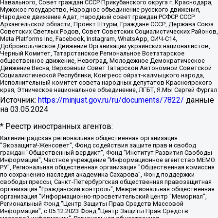
Навального, Совет граждан СССР Прикубанского округа г. Краснодара,
Мужское государство, Народное объединение русского движения,
Народное движение Адат, Народный совет граждан РСФСР СССР
Архангельской области, Проект Штурм, Граждане СССР, Держава Союз
Советских Светлых Родов, Совет Советских Социалистических Районов,
Meta Platforms Inc, Facebook, Instagram, WhatsApp, СИЧ-С14,
Добровольческое Движение Организации украинских националистов,
Черный Комитет, Татарстанское Региональное Всетатарское
общественное движение, Невоград, Молодежное Демократическое
Движение Весна, Верховный Совет Татарской Автономной Советской
Социалистической Республики, Конгресс ойрат-калмыцкого народа,
Исполнительный комитет совета народных депутатов Красноярского
края, Этническое национальное объединение, ЛГБТ, Я.МЫ Сергей Фургал
Источник:
https://minjust.gov.ru/ru/documents/7822/
данные
на
03.05.2024
* Реестр иностранных агентов:
Калининградская региональная общественная организация "Экозащита!-Женсовет", Фонд содействия защите прав и свобод граждан "Общественный вердикт", Фонд "Институт Развития Свободы Информации", Частное учреждение "Информационное агентство МЕМО. РУ", Региональная общественная организация "Общественная комиссия по сохранению наследия академика Сахарова", Фонд поддержки свободы прессы, Санкт-Петербургская общественная правозащитная организация "Гражданский контроль", Межрегиональная общественная организация "Информационно-просветительский центр "Мемориал", Региональный Фонд "Центр Защиты Прав Средств Массовой Информации", с 05.12.2023 Фонд "Центр Защиты Прав Средств массовой информации", Региональная общественная благотворительная организация помощи беженцам и мигрантам "Гражданское содействие", Негосударственное образовательное учреждение дополнительного профессионального образования (повышение квалификации) специалистов "АКАДЕМИЯ ПО ПРАВАМ ЧЕЛОВЕКА", Свердловская региональная общественная организация "Сутяжник", Автономная некоммерческая организация "Центр независимых социологических исследований", Союз общественных объединений "Российский исследовательский центр по правам человека", Региональное общественное учреждение научно-информационный центр "МЕМОРИАЛ", Некоммерческая организация "Фонд защиты гласности", Автономная некоммерческая организация "Институт прав человека", Городская общественная организация "Екатеринбургское общество "МЕМОРИАЛ", Городская общественная организация "Рязанское историко-просветительское и правозащитное общество "Мемориал" (Рязанский Мемориал), Челябинский региональный орган общественной самодеятельности – женское общественное объединение "Женщины Евразии", Челябинский региональный орган общественной самодеятельности "Уральская правозащитная группа", Фонд содействия защите здоровья и социальной справедливости имени Андрея Рылькова, Автономная Некоммерческая Организация "Аналитический Центр Юрия Левады", Автономная некоммерческая организация социальной поддержки населения "Проект Апрель", Региональная общественная организация помощи женщинам и детям, находящимся в кризисной ситуации "Информационно-методический центр "Анна", Фонд содействия развитию массовых коммуникаций и правовому просвещению "Так-так-Так", Фонд содействия устойчивому развитию "Серебряная тайга", Свердловский региональный общественный фонд социальных проектов "Новое время", "Idel.Реалии", Кавказ.Реалии, Крым.Реалии, Телеканал Настоящее Время, Татаро-башкирская служба Радио Свобода (Azatliq Radiosi), Радио Свободная Европа/Радио Свобода (PCE/PC), "Сибирь.Реалии", "Фактограф", Благотворительный фонд помощи осужденным и их семьям, Автономная некоммерческая организация "Институт глобализации и социальных движений", Фонд "В защиту прав заключенных", Частное учреждение "Центр поддержки и содействия развитию средств массовой информации", Пензенский региональный общественный благотворительный фонд "Гражданский союз", "Север.Реалии", Некоммерческая организация Фонд "Правовая инициатива", Общество с ограниченной ответственностью "Радио Свободная Европа/Радио Свобода", Чешское информационное агентство "MEDIUM-ORIENT", Красноярская региональная общественная организация "Мы против СПИДа", Камалягин Денис Николаевич, Маркелов Сергей Евгеньевич, Пономарев Лев Александрович, Савицкая Людмила Алексеевна, Автономная некоммерческая организация "Центр по работе с проблемой насилия "НАСИЛИЮ.НЕТ", Межрегиональный профессиональный союз работников здравоохранения "Альянс врачей", Юридическое лицо, зарегистрированное в Латвийской Республике, SIA "Medusa Project" (регистрационный номер 40103797863, дата регистрации 10.06.2014), Некоммерческая организация "Фонд по борьбе с коррупцией", Автономная некоммерческая организация "Институт права и публичной политики", Баданин Роман Сергеевич, Гликин Максим Александрович, Железнова Мария Михайловна, Лукьянова Юлия Сергеевна, Маетная Елизавета Витальевна, Маняхин Петр Борисович, Чуракова Ольга Владимировна, Ярош Юлия Петровна, Юридическое лицо "The Insider SIA", зарегистрированное в Риге, Латвийская Республика (дата регистрации 26.06.2015), являющееся администратором доменного имени интернет-издания "The Insider SIA", https://theins.ru, Постернак Алексей Евгеньевич, Рубин Михаил Аркадьевич, Анин Роман Александрович, Юридическое лицо Istories fonds, зарегистрированное в Латвийской Республике (регистрационный номер 50008295751, дата регистрации 24.02.2020), Великовский Дмитрий Александрович, Долинина Ирина Николаевна, Мароховская Алеся Алексеевна, Шлейнов Роман Юрьевич, Шмагун Олеся Валентиновна, Общество с ограниченной ответственностью "Альтаир 2021", Общество с ограниченной ответственностью "Вега 2021", Общество с ограниченной ответственностью "Главный редактор 2021", Общество с ограниченной ответственностью "Ромашки монолит", Важенков Артем Валерьевич, Ивановская областная общественная организация "Центр гендерных исследований", Гурман Юрий Альбертович, Медиапроект "ОВД-Инфо", Егоров Владимир Владимирович, Жилинский Владимир Александрович, Общество с ограниченной ответственностью "ЗП", Иванова София Юрьевна, Карезина Инна Павловна, Кильтау Екатерина Викторовна, Петров Алексей Викторович, Пискунов Сергей Евгеньевич, Смирнов Сергей Сергеевич, Тихонов Михаил Сергеевич, Общество с ограниченной ответственностью "ЖУРНАЛИСТ-ИНОСТРАННЫЙ АГЕНТ", Арапова Галина Юрьевна, Вольтская Татьяна Анатольевна, Американская компания "Mason G.E.S. Anonymous Foundation" (США), являющаяся владельцем интернет-издания https://mnews.world/, Компания "Stichting Bellingcat", зарегистрированная в Нидерландах (дата регистрации 11.07.2018), Захаров Андрей Вячеславович, Клепиковская Екатерина Дмитриевна, Общество с ограниченной ответственностью "МЕМО", Перл Роман Александрович, Симонов Евгений Алексеевич, Соловьева Елена Анатольевна, Сотников Даниил Владимирович, Сурначева Елизавета Дмитриевна, Автономная некоммерческая организация по защите прав человека и информированию населения "Якутия – Наше Мнение", Общество с ограниченной ответственностью "Москоу диджитал медиа", с 26.01.2023 Общество с ограниченной ответственностью "Чайка Белые сады", Ветошкина Валерия Валерьевна, Заговора Максим Александрович, Межрегиональное общественное движение "Российская ЛГБТ - сеть", Оленичев Максим Владимирович, Павлов Иван Юрьевич, Скворцова Елена Сергеевна, Общество с ограниченной ответственностью "Как бы инагент", Кочетков Игорь Викторович, Общество с ограниченной ответственностью "Честные выборы", Еланчик Олег Александрович, Общество с ограниченной ответственностью "Нобелевский призыв", Гималова Регина Эмилевна, Григорьев Андрей Валерьевич, Григорьева Алина Александровна, Ассоциация по содействию защите прав призывников, альтернативнослужащих и военнослужащих "Правозащитная группа "Гражданин.Армия.Право", Хисамова Регина Фаритовна, Автономная некоммерческая организация по реализации социально-правовых программ "Лилит", Дальневосточное общественное движение "Маяк", Санкт-Петербургская ЛГБТ-инициативная группа "Выход", Инициативная группа ЛГБТ+ "Реверс", Алексеев Андрей Викторович, Бекбулатова Таисия Львовна, Беляев Иван Михайлович, Владыкина Елена Сергеевна, Гельман Марат Александрович, Никульшина Вероника Юрьевна, Толоконникова Надежда Андреевна, Шендерович Виктор Анатольевич, Общество с ограниченной ответственностью "Данное сообщение", Общество с ограниченной ответственностью Издательский дом "Новая глава", Айнбиндер Александра Александровна, Московский комьюнити-центр для ЛГБТ+инициатив, Благотворительный фонд развития филантропии, Deutsche Welle (Германия, Kurt-Schumacher-Strasse 3, 53113 Bonn), Борзунова Мария Михайловна, Воробьев Виктор Викторович, Голубева Анна Львовна, Константинова Алла Михайловна, Малкова Ирина Владимировна, Мурадов Мурад Абдулгалимович, Осетинская Елизавета Николаевна, Понасенков Евгений Николаевич, Ганапольский Матвей Юрьевич, Киселев Евгений Алексеевич, Борухович Ирина Григорьевна, Дремин Иван Тимофеевич, Дубровский Дмитрий Викторович, Красноярская региональная общественная организация поддержки и развития альтернативных образовательных технологий и межкультурных коммуникаций "ИНТЕРРА", Маяковская Екатерина Алексеевна, Фейгин Марк Захарович, Филимонов Андрей Викторович, Дзугкоева Регина Николаевна, Доброхотов Роман Александрович, Дудь Юрий Александрович, Елкин Сергей Владимирович, Кругликов Кирилл Игоревич, Сабунаева Мария Леонидовна, Семенов Алексей Владимирович, Шаинян Карен Багратович, Шульман Екатерина Михайловна, Асафьев Артур Валерьевич, Вахштайн Виктор Семенович, Венедиктов Алексей Алексеевич, Лушникова Екатерина Евгеньевна, Волков Леонид Михайлович, Невзоров Александр Глебович, Пархоменко Сергей Борисович, Сироткин Ярослав Николаевич, Кара-Мурза Владимир Владимирович, Баранова Наталья Владимировна, Гозман Леонид Яковлевич, Кагарлицкий Борис Юльевич, Климарев Михаил Валерьевич, Милов Владимир Станиславович, Автономная некоммерческая организация Краснодарский центр современного искусства "Типография", Моргенштерн Алишер Тагирович, Соболь Любовь Эдуардовна, Общество с ограниченной ответственностью "ЛИЗА НОРМ", Каспаров Гарри Кимович, Ходорковский Михаил Борисович, Общество с ограниченной ответственностью "Апрельские тезисы", Данилович Ирина Брониславовна, Кашин Олег Владимирович, Петров Николай Владимирович, Пивоваров Алексей Владимирович, Соколов Михаил Владимирович, Цветкова Юлия Владимировна, Чичваркин Евгений Александрович, Комитет против пыток/Команда против пыток, Общество с ограниченной ответственностью "Первый научный", Общество с ограниченной ответственностью "Вертолет и ко", Белоцерковская Вероника Борисовна, Кац Максим Евгеньевич, Лазарева Татьяна Юрьевна, Шаведдинов Руслан Табризович, Яшин Илья Валерьевич, Общество с ограниченной ответственностью "Иноагент ААВ", Алешковский Дмитрий Петрович, Альбац Евгения Марковна, Быков Дмитрий Львович, Галямина Юлия Евгеньевна, Лойко Сергей Леонидович, Мартынов Кирилл Константинович, Медведев Сергей Александрович, Крашенинников Федор Геннадиевич, Гордеева Катерина Вл