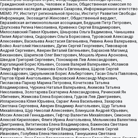
Гражданский контроль, Человек и Закон, Общественная комиссия по
сохранению наследия академика Сахарова, Информационное агентство
МЕМО. РУ, Институт региональной прессы, Институт Развития Свободы
Информации, Экозащита!-Женсовет, Общественный вердикт,
Евразийская антимонопольная ассоциация, Бедушев Петр Петрович,
Дзугкоева Регина Николаевна, Кривенко Сергей Владимирович,
Милославский Павел Юрьевич, Шнырова Ольга Вадимовна, Чанышева
Лилия Айратовна, Сидорович Ольга Борисовна, Туровский Александр
Алексеевич, Васильева Анастасия Евгеньевна, Ривина Анна Валерьевна,
Бойко Анатолий Николаевич, Дугин Сергей Георгиевич, Пивоваров
Андрей Сергеевич, Аверин Виталий Евгеньевич, Барахоев Магомед
Бекханович, Шарипков Олег Викторович, Мошель Ирина Ароновна,
Шведов Григорий Сергеевич, Пономарев Лев Александрович,
Каргалицкий Борис Юльевич, Созаев Валерий Валерьевич, Исламов
Тимур Рифгатович, Романова Ольга Евгеньевна, Щаров Сергей
Алексадрович, Цирульников Борис Альбертович, Гасан Ольга Павловна,
Паутов Юрий Анатольевич, Верховский Александр Маркович,
Пислакова-Паркер Марина Петровна, Кочеткова Татьяна
Владимировна, Чуркина Наталья Валерьевна, Акимова Татьяна
Николаевна, Золотарева Екатерина Александровна, Рачинский Ян
Збигневич, Жемкова Елена Борисовна, Гудков Лев Дмитриевич,
Илларионова Юлия Юрьевна, Саранг Анна Васильевна, Захарова
Светлана Сергеевна, Аверин Владимир Анатольевич, Щур Татьяна
Михайловна, Щур Николай Алексеевич, Блинушов Андрей Юрьевич,
Мосин Алексей Геннадьевич, Гефтер Валентин Михайлович, Симонов
Алексей Кириллович, Флиге Ирина Анатольевна, Мельникова Валентина
Дмитриевна, Вититинова Елена Владимировна, Баженова Светлана
Куприяновна, Максимов Сергей Владимирович, Беляев Сергей
Иванович, Голубева Елена Николаевна, Ганнушкина Светлана