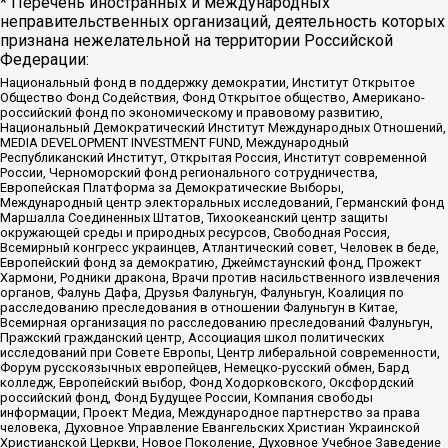
* Перечень иностранных и международных
неправительственных организаций, деятельность которых
признана нежелательной на территории Российской
Федерации:
Национальный фонд в поддержку демократии, Институт Открытое
Общество Фонд Содействия, Фонд Открытое общество, Американо-
российский фонд по экономическому и правовому развитию,
Национальный Демократический Институт Международных Отношений,
MEDIA DEVELOPMENT INVESTMENT FUND, Международный
Республиканский Институт, Открытая Россия, Институт современной
России, Черноморский фонд регионального сотрудничества,
Европейская Платформа за Демократические Выборы,
Международный центр электоральных исследований, Германский фонд
Маршалла Соединенных Штатов, Тихоокеанский центр защиты
окружающей среды и природных ресурсов, Свободная Россия,
Всемирный конгресс украинцев, Атлантический совет, Человек в беде,
Европейский фонд за демократию, Джеймстаунский фонд, Прожект
Хармони, Родники дракона, Врачи против насильственного извлечения
органов, Фалунь Дафа, Друзья Фалуньгун, Фалуньгун, Коалиция по
расследованию преследования в отношении Фалуньгун в Китае,
Всемирная организация по расследованию преследований Фалуньгун,
Пражский гражданский центр, Ассоциация школ политических
исследований при Совете Европы, Центр либеральной современности,
Форум русскоязычных европейцев, Немецко-русский обмен, Бард
колледж, Европейский выбор, Фонд Ходорковского, Оксфордский
российский фонд, Фонд Будущее России, Компания свободы
информации, Проект Медиа, Международное партнерство за права
человека, Духовное Управление Евангельских Христиан Украинской
Христианской Церкви, Новое Поколение, Духовное Учебное Заведение