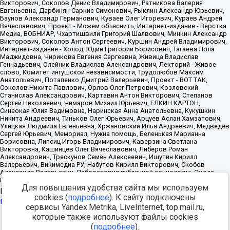
Для повышения удобства сайта мы используем
Источник:
https://minjust.gov.ru/uploaded/files/reestr-
cookies (
подробнее
). К сайту подключены
inostrannyih-agentov-22-03-2024.pdf
данные на
22.03.2024
сервисы Yandex.Metrika, LiveInternet, top.mail.ru,
которые также используют файлы cookies
Разработка -
(
подробнее
).