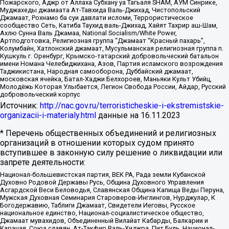
Пожарского, Аджр от Аллаха Субхану уа Тагьаля SHAM, АУМ Синрике,
Муджахеды джамаата Ат-Тавхида Валь-Джихад, Чистопольский
Джамаат, Рохнамо ба суи давлати исломи, Террористическое
сообщество Сеть, Катиба Таухид валь-Джихад, Хайят Тахрир аш-Шам,
Ахлю Сунна Валь Джамаа, National Socialism/White Power,
Артподготовка, Религиозная группа “Джамаат “Красный пахарь”,
Колумбайн, Хатлонский джамаат, Мусульманская религиозная группа п.
Кушкуль г. Оренбург, Крымско-татарский добровольческий батальон
имени Номана Челебиджихана, Азов, Партия исламского возрождения
Таджикистана, Народная самооборона, Дуббайский джамаат,
московская ячейка, Батал-Хаджи Белхороев, Маньяки Культ Убийц,
Молодёжь Которая Улыбается, Легион Свобода России, Айдар, Русский
добровольческий корпус
Источник:
http://nac.gov.ru/terroristicheskie-i-ekstremistskie-
organizacii-i-materialy.html
данные на
16.11.2023
* Перечень общественных объединений и религиозных
организаций в отношении которых судом принято
вступившее в законную силу решение о ликвидации или
запрете деятельности:
Национал-большевистская партия, ВЕК РА, Рада земли Кубанской
Духовно Родовой Державы Русь, Община Духовного Управления
Асгардской Веси Беловодья, Славянская Община Капища Веды Перуна,
Мужская Духовная Семинария Староверов-Инглингов, Нурджулар, К
Богодержавию, Таблиги Джамаат, Свидетели Иеговы, Русское
национальное единство, Национал-социалистическое общество,
Джамаат мувахидов, Объединенный Вилайат Кабарды, Балкарии и
Карачая, Союз славян, Ат-Такфир Валь-Хиджра, Пит Буль, Национал-