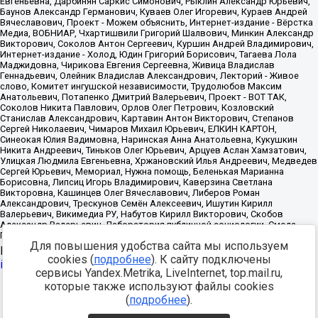
Для повышения удобства сайта мы используем
Источник:
https://minjust.gov.ru/uploaded/files/reestr-
cookies (
подробнее
). К сайту подключены
inostrannyih-agentov-22-03-2024.pdf
данные на
22.03.2024
сервисы Yandex.Metrika, LiveInternet, top.mail.ru,
которые также используют файлы cookies
Разработка -
(
подробнее
).