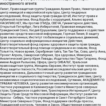
иностранного агента:
Лилит, Правозащитная группа Гражданин.Армия.Право, Нижегородский
центр немецкой и европейской культуры, Центр гендерных
исследований, Фонд защиты прав граждан Штаб, Институт права и
публичной политики, Фонд борьбы с коррупцией, Альянс врачей,
НАСИЛИЮ.НЕТ, Мы против СПИДа, СВЕЧА, Гуманитарное действие,
Открытый Петербург, Лига Избирателей, Правовая инициатива,
Гражданский Союз, Хасдей Ерушалаим, Центр поддержки и содействия
развитию средств массовой информации, Горячая Линия, В защиту
прав заключенных, Институт глобализации и социальных движений,
Центр социально-информационных инициатив Действие,
Благотворительный фонд охраны здоровья и защиты прав граждан,
Благотворительный фонд помощи осужденным и их семьям, Фонд
Тольятти, Новое время, Серебряная тайга, Так-Так-Так, Сова, центр Анна,
Проект Апрель, Самарская губерния, Эра здоровья, Мемориал,
Аналитический Центр Юрия Левады, Издательство Парк Гагарина, Фонд
имени Андрея Рылькова, Сфера, Центр СИБАЛЬТ, Уральская
правозащитная группа, Женщины Евразии, Институт прав человека,
Фонд защиты гласности, Российский исследовательский центр по
правам человека, Дальневосточный центр развития гражданских
инициатив и социального партнерства, Гражданское действие, Центр
независимых социологических исследований, Сутяжник, АКАДЕМИЯ ПО
ПРАВАМ ЧЕЛОВЕКА, Центр развития некоммерческих организаций,
Частное учреждение в Калининграде Совета Министров северных
стран, Гражданское содействие, Трансперенси Интернешнл-Р, Центр
Защиты Прав Средств Массовой Информации, Институт развития
прессы - Сибирь, Частное учреждение в Санкт-Петербурге Совета
Министров Северных Стран, Фонд поддержки свободы прессы,
Гражданский контроль, Человек и Закон, Общественная комиссия по