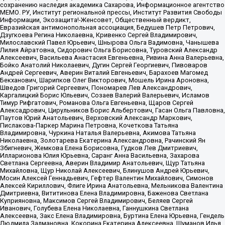
сохранению наследия академика Сахарова, Информационное агентство
МЕМО. РУ, Институт региональной прессы, Институт Развития Свободы
Информации, Экозащита!-Женсовет, Общественный вердикт,
Евразийская антимонопольная ассоциация, Бедушев Петр Петрович,
Дзугкоева Регина Николаевна, Кривенко Сергей Владимирович,
Милославский Павел Юрьевич, Шнырова Ольга Вадимовна, Чанышева
Лилия Айратовна, Сидорович Ольга Борисовна, Туровский Александр
Алексеевич, Васильева Анастасия Евгеньевна, Ривина Анна Валерьевна,
Бойко Анатолий Николаевич, Дугин Сергей Георгиевич, Пивоваров
Андрей Сергеевич, Аверин Виталий Евгеньевич, Барахоев Магомед
Бекханович, Шарипков Олег Викторович, Мошель Ирина Ароновна,
Шведов Григорий Сергеевич, Пономарев Лев Александрович,
Каргалицкий Борис Юльевич, Созаев Валерий Валерьевич, Исламов
Тимур Рифгатович, Романова Ольга Евгеньевна, Щаров Сергей
Алексадрович, Цирульников Борис Альбертович, Гасан Ольга Павловна,
Паутов Юрий Анатольевич, Верховский Александр Маркович,
Пислакова-Паркер Марина Петровна, Кочеткова Татьяна
Владимировна, Чуркина Наталья Валерьевна, Акимова Татьяна
Николаевна, Золотарева Екатерина Александровна, Рачинский Ян
Збигневич, Жемкова Елена Борисовна, Гудков Лев Дмитриевич,
Илларионова Юлия Юрьевна, Саранг Анна Васильевна, Захарова
Светлана Сергеевна, Аверин Владимир Анатольевич, Щур Татьяна
Михайловна, Щур Николай Алексеевич, Блинушов Андрей Юрьевич,
Мосин Алексей Геннадьевич, Гефтер Валентин Михайлович, Симонов
Алексей Кириллович, Флиге Ирина Анатольевна, Мельникова Валентина
Дмитриевна, Вититинова Елена Владимировна, Баженова Светлана
Куприяновна, Максимов Сергей Владимирович, Беляев Сергей
Иванович, Голубева Елена Николаевна, Ганнушкина Светлана
Алексеевна, Закс Елена Владимировна, Буртина Елена Юрьевна, Гендель
Людмила Залмановна, Кокорина Екатерина Алексеевна, Шуманов Илья