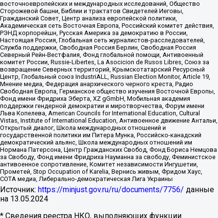
восточноевропейских и международных исследований, Общество
Сторожевой башни, Библии и трактатов Свидетелей Иеговы,
Гражданский Совет, Центр анализа европейской политики,
Академическая сеть Восточная Европа, Российский комитет действия,
РЭНД корпорейшн, Русская Америка за демократию в России,
Настоящая Россия, Глобальная сеть журналистов-расследователей,
Служба поддержки, Свободная Россия Берлин, Свободная Россия
Северный Рейн-Вестфалия, Фонд глобальной помощи, Антивоенный
комитет России, Russie-Libertes, La Asocicion de Rusos Libres, Союз за
возвращение Северных территорий, Крымскотатарский Ресурсный
Центр, Глобальный союз IndustriALL, Russian Election Monitor, Article 19,
Мнение медиа, Федерация анархического черного креста, Радио
Свободная Европа, Германское общество изучения Восточной Европы,
Фонд имени Фридриха Эберта, XZ gGmbH, Мобильная академия
поддержки гендерной демократии и миротворчества, Форум имени
Льва Копелева, American Councils for International Education, Cultural
Vistas, Institute of International Education, Антивоенное движение Антальи,
Открытый диалог, Школа международных отношений и
государственной политики им Питера Мунка, Российско-канадский
демократический альянс, Школа международных отношений им
Нормана Патерсона, Центр Гражданских Свобод, Фонд Бориса Немцова
за Свободу, Фонд имени Фридриха Науманна за свободу, Феминистское
антивоенное сопротивление, Комитет независимости Ингушетии,
Прометей, Stop Occupation of Karelia, Вернись живым, Фридом Хаус,
СОТА медиа, Либерально-демократическая Лига Украины
Источник:
https://minjust.gov.ru/ru/documents/7756/
данные
на
13.05.2024
* Сведения реестра НКО, выполняющих функции