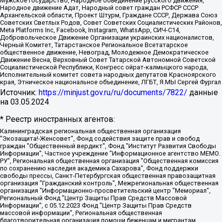
Мужское государство, Народное объединение русского движения,
Народное движение Адат, Народный совет граждан РСФСР СССР
Архангельской области, Проект Штурм, Граждане СССР, Держава Союз
Советских Светлых Родов, Совет Советских Социалистических Районов,
Meta Platforms Inc, Facebook, Instagram, WhatsApp, СИЧ-С14,
Добровольческое Движение Организации украинских националистов,
Черный Комитет, Татарстанское Региональное Всетатарское
общественное движение, Невоград, Молодежное Демократическое
Движение Весна, Верховный Совет Татарской Автономной Советской
Социалистической Республики, Конгресс ойрат-калмыцкого народа,
Исполнительный комитет совета народных депутатов Красноярского
края, Этническое национальное объединение, ЛГБТ, Я.МЫ Сергей Фургал
Источник:
https://minjust.gov.ru/ru/documents/7822/
данные
на
03.05.2024
* Реестр иностранных агентов:
Калининградская региональная общественная организация "Экозащита!-Женсовет", Фонд содействия защите прав и свобод граждан "Общественный вердикт", Фонд "Институт Развития Свободы Информации", Частное учреждение "Информационное агентство МЕМО. РУ", Региональная общественная организация "Общественная комиссия по сохранению наследия академика Сахарова", Фонд поддержки свободы прессы, Санкт-Петербургская общественная правозащитная организация "Гражданский контроль", Межрегиональная общественная организация "Информационно-просветительский центр "Мемориал", Региональный Фонд "Центр Защиты Прав Средств Массовой Информации", с 05.12.2023 Фонд "Центр Защиты Прав Средств массовой информации", Региональная общественная благотворительная организация помощи беженцам и мигрантам "Гражданское содействие", Негосударственное образовательное учреждение дополнительного профессионального образования (повышение квалификации) специалистов "АКАДЕМИЯ ПО ПРАВАМ ЧЕЛОВЕКА", Свердловская региональная общественная организация "Сутяжник", Автономная некоммерческая организация "Центр независимых социологических исследований", Союз общественных объединений "Российский исследовательский центр по правам человека", Региональное общественное учреждение научно-информационный центр "МЕМОРИАЛ", Некоммерческая организация "Фонд защиты гласности", Автономная некоммерческая организация "Институт прав человека", Городская общественная организация "Екатеринбургское общество "МЕМОРИАЛ", Городская общественная организация "Рязанское историко-просветительское и правозащитное общество "Мемориал" (Рязанский Мемориал), Челябинский региональный орган общественной самодеятельности – женское общественное объединение "Женщины Евразии", Челябинский региональный орган общественной самодеятельности "Уральская правозащитная группа", Фонд содействия защите здоровья и социальной справедливости имени Андрея Рылькова, Автономная Некоммерческая Организация "Аналитический Центр Юрия Левады", Автономная некоммерческая организация социальной поддержки населения "Проект Апрель", Региональная общественная организация помощи женщинам и детям, находящимся в кризисной ситуации "Информационно-методический центр "Анна", Фонд содействия развитию массовых коммуникаций и правовому просвещению "Так-так-Так", Фонд содействия устойчивому развитию "Серебряная тайга", Свердловский региональный общественный фонд социальных проектов "Новое время", "Idel.Реалии", Кавказ.Реалии, Крым.Реалии, Телеканал Настоящее Время, Татаро-башкирская служба Радио Свобода (Azatliq Radiosi), Радио Свободная Европа/Радио Свобода (PCE/PC), "Сибирь.Реалии", "Фактограф", Благотворительный фонд помощи осужденным и их семьям, Автономная некоммерческая организация "Институт глобализации и социальных движений", Фонд "В защиту прав заключенных", Частное учреждение "Центр поддержки и содействия развитию средств массовой информации", Пензенский региональный общественный благотворительный фонд "Гражданский союз", "Север.Реалии", Некоммерческая организация Фонд "Правовая инициатива", Общество с ограниченной ответственностью "Радио Свободная Европа/Радио Свобода", Чешское информационное агентство "MEDIUM-ORIENT", Красноярская региональная общественная организация "Мы против СПИДа", Камалягин Денис Николаевич, Маркелов Сергей Евгеньевич, Пономарев Лев Александрович, Савицкая Людмила Алексеевна, Автономная некоммерческая организация "Центр по работе с проблемой насилия "НАСИЛИЮ.НЕТ", Межрегиональный профессиональный союз работников здравоохранения "Альянс врачей", Юридическое лицо, зарегистрированное в Латвийской Республике, SIA "Medusa Project" (регистрационный номер 40103797863, дата регистрации 10.06.2014), Некоммерческая организация "Фонд по борьбе с коррупцией", Автономная некоммерческая организация "Институт права и публичной политики", Баданин Роман Сергеевич, Гликин Максим Александрович, Железнова Мария Михайловна, Лукьянова Юлия Сергеевна, Маетная Елизавета Витальевна, Маняхин Петр Борисович, Чуракова Ольга Владимировна, Ярош Юлия Петровна, Юридическое лицо "The Insider SIA", зарегистрированное в Риге, Латвийская Республика (дата регистрации 26.06.2015), являющееся администратором доменного имени интернет-издания "The Insider SIA", https://theins.ru, Постернак Алексей Евгеньевич, Рубин Михаил Аркадьевич, Анин Роман Александрович, Юридическое лицо Istories fonds, зарегистрированное в Латвийской Республике (регистрационный номер 50008295751, дата регистрации 24.02.2020), Великовский Дмитрий Александрович, Долинина Ирина Николаевна, Мароховская Алеся Алексеевна, Шлейнов Роман Юрьевич, Шмагун Олеся Валентиновна, Общество с ограниченной ответственностью "Альтаир 2021", Общество с ограниченной ответственностью "Вега 2021", Общество с ограниченной ответственностью "Главный редактор 2021", Общество с ограниченной ответственностью "Ромашки монолит", Важенков Артем Валерьевич, Ивановская областная общественная организация "Центр гендерных исследований", Гурман Юрий Альбертович, Медиапроект "ОВД-Инфо", Егоров Владимир Владимирович, Жилинский Владимир Александрович, Общество с ограниченной ответственностью "ЗП", Иванова София Юрьевна, Карезина Инна Павловна, Кильтау Екатерина Викторовна, Петров Алексей Викторович, Пискунов Сергей Евгеньевич, Смирнов Сергей Сергеевич, Тихонов Михаил Сергеевич, Общество с ограниченной ответственностью "ЖУРНАЛИСТ-ИНОСТРАННЫЙ АГЕНТ", Арапова Галина Юрьевна, Вольтская Татьяна Анатольевна, Американская компания "Mason G.E.S. Anonymous Foundation" (США), являющаяся владельцем интернет-издания https://mnews.world/, Компания "Stichting Bellingcat", зарегистрированная в Нидерландах (дата регистрации 11.07.2018), Захаров Андрей Вячеславович, Клепиковская Екатерина Дмитриевна, Общество с ограниченной ответственностью "МЕМО", Перл Роман Александрович, Симонов Евгений Алексеевич, Соловьева Елена Анатольевна, Сотников Даниил Владимирович, Сурначева Елизавета Дмитриевна, Автономная некоммерческая организация по защите прав человека и информированию населения "Якутия – Наше Мнение", Общество с ограниченной ответственностью "Москоу диджитал медиа", с 26.01.2023 Общество с ограниченной ответственностью "Чайка Белые сады", Ветошкина Валерия Валерьевна, Заговора Максим Александрович, Межрегиональное общественное движение "Российская ЛГБТ - сеть", Оленичев Максим Владимирович, Павлов Иван Юрьевич, Скворцова Елена Сергеевна, Общество с ограниченной ответственностью "Как бы инагент", Кочетков Игорь Викторович, Общество с ограниченной ответственностью "Честные выборы", Еланчик Олег Александрович, Общество с ограниченной ответственностью "Нобелевский призыв", Гималова Регина Эмилевна, Григорьев Андрей Валерьевич, Григорьева Алина Александровна, Ассоциация по содействию защите прав призывников, альтернативнослужащих и военнослужащих "Правозащитная группа "Гражданин.Армия.Право", Хисамова Регина Фаритовна, Автономная некоммерческая организация по реализации социально-правовых программ "Лилит", Дальневосточное общественное движение "Маяк", Санкт-Петербургская ЛГБТ-инициативная группа "Выход", Инициативная группа ЛГБТ+ "Реверс", Алексеев Андрей Викторович, Бекбулатова Таисия Львовна, Беляев Иван Михайлович, Владыкина Елена Сергеевна, Гельман Марат Александрович, Никульшина Вероника Юрьевна, Толоконникова Надежда Андреевна, Шендерович Виктор Анатольевич, Общество с ограниченной ответственностью "Данное сообщение", Общество с ограниченной ответственностью Издательский дом "Новая глава", Айнбиндер Александра Александровна, Московский комьюнити-центр для ЛГБТ+инициатив, Благотворительный фонд развития филантропии, Deutsche Welle (Германия, Kurt-Schumacher-Strasse 3, 53113 Bonn), Борзунова Мария Михайловна, Воробьев Виктор Викторович, Голубева Анна Львовна, Константинова Алла Михайловна, Малкова Ирина Владимировна, Мурадов Мурад Абдулгалимович, Осетинская Елизавета Николаевна, Понасенков Евгений Николаевич, Ганапольский Матвей Юрьевич, Киселев Евгений Алексеевич, Борухович Ирина Григорьевна, Дремин Иван Тимофеевич, Дубровский Дмитрий Викторович, Красноярская региональная общественная организация поддержки и развития альтернативных образовательных технологий и межкультурных коммуникаций "ИНТЕРРА", Маяковская Екатерина Алексеевна, Фейгин Марк Захарович, Филимонов Андрей Викторович, Дзугкоева Регина Николаевна, Доброхотов Роман Александрович, Дудь Юрий Александрович, Елкин Сергей Владимирович, Кругликов Кирилл Игоревич, Сабунаева Мария Леонидовна, Семенов Алексей Владимирович, Шаинян Карен Багратович, Шульман Екатерина Михайловна, Асафьев Артур Валерьевич, Вахштайн Виктор Семенович, Венедиктов Алексей Алексеевич, Лушникова Екатерина Евгеньевна, Волков Леонид Михайлович, Невзоров Александр Глебович, Пархоменко Сергей Борисович, Сироткин Ярослав Николаевич, Кара-Мурза Владимир Владимирович, Баранова Наталья Владимировна, Гозман Леонид Яковлевич, Кагарлицкий Борис Юльевич, Климарев Михаил Валерьевич, Милов Владимир Станиславович, Автономная некоммерческая организация Краснодарский центр современного искусства "Типография", Моргенштерн Алишер Тагирович, Соболь Любовь Эдуардовна, Общество с ограниченной ответственностью "ЛИЗА НОРМ", Каспаров Гарри Кимович, Ходорковский Михаил Борисович, Общество с ограниченной ответственностью "Апрельские тезисы", Данилович Ирина Брониславовна, Кашин Олег Владимирович, Петров Николай Владимирович, Пивоваров Алексей Владимирович, Соколов Михаил Владимирович, Цветкова Юлия Владимировна, Чичваркин Евгений Александрович, Комитет против пыток/Команда против пыток, Общество с ограниченной ответственностью "Первый научный", Общество с ограниченной ответственностью "Вертолет и ко", Белоцерковская Вероника Борисовна, Кац Максим Евгеньевич, Лазарева Татьяна Юрьевна, Шаведдинов Руслан Табризович, Яшин Илья Валерьевич, Общество с ограниченной ответственностью "Иноагент ААВ", Алешковский Дмитрий Петрович, Альбац Евгения Марковна, Быков Дмитрий Львович, Галямина Юлия Евгеньевна, Лойко Сергей Леонидович, Мартынов Кирилл Константинович, Медведев Сергей Александрович, Крашенинников Федор Геннадиевич, Гордеева Катерина Вл