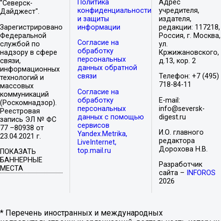
Политика
Адрес
"Северск-
конфиденциальности
учредителя,
Дайджест".
и защиты
издателя,
Зарегистрировано
информации
редакции: 117218,
Федеральной
Россия, г. Москва,
Согласие на
службой по
ул.
обработку
надзору в сфере
Кржижановского,
персональных
связи,
д.13, кор. 2
данных обратной
информационных
связи
Телефон: +7 (495)
технологий и
718-84-11
массовых
Согласие на
коммуникаций
обработку
E-mail:
(Роскомнадзор).
персональных
info@seversk-
Реестровая
данных с помощью
digest.ru
запись ЭЛ № ФС
сервисов
77 –80938 от
И.О. главного
Yandex.Metrika,
23.04.2021 г.
редактора
LiveInternet,
Дорохова Н.В.
top.mail.ru
ПОКАЗАТЬ
БАННЕРНЫЕ
Разработчик
МЕСТА
сайта –
INFOROS
2026
* Перечень иностранных и международных