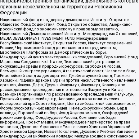
неправительственных организаций, деятельность которых
признана нежелательной на территории Российской
Федерации:
Национальный фонд в поддержку демократии, Институт Открытое
Общество Фонд Содействия, Фонд Открытое общество, Американо-
российский фонд по экономическому и правовому развитию,
Национальный Демократический Институт Международных Отношений,
MEDIA DEVELOPMENT INVESTMENT FUND, Международный
Республиканский Институт, Открытая Россия, Институт современной
России, Черноморский фонд регионального сотрудничества,
Европейская Платформа за Демократические Выборы,
Международный центр электоральных исследований, Германский фонд
Маршалла Соединенных Штатов, Тихоокеанский центр защиты
окружающей среды и природных ресурсов, Свободная Россия,
Всемирный конгресс украинцев, Атлантический совет, Человек в беде,
Европейский фонд за демократию, Джеймстаунский фонд, Прожект
Хармони, Родники дракона, Врачи против насильственного извлечения
органов, Фалунь Дафа, Друзья Фалуньгун, Фалуньгун, Коалиция по
расследованию преследования в отношении Фалуньгун в Китае,
Всемирная организация по расследованию преследований Фалуньгун,
Пражский гражданский центр, Ассоциация школ политических
исследований при Совете Европы, Центр либеральной современности,
Форум русскоязычных европейцев, Немецко-русский обмен, Бард
колледж, Европейский выбор, Фонд Ходорковского, Оксфордский
российский фонд, Фонд Будущее России, Компания свободы
информации, Проект Медиа, Международное партнерство за права
человека, Духовное Управление Евангельских Христиан Украинской
Христианской Церкви, Новое Поколение, Духовное Учебное Заведение
Международный Библейский Колледж, Международное христианское