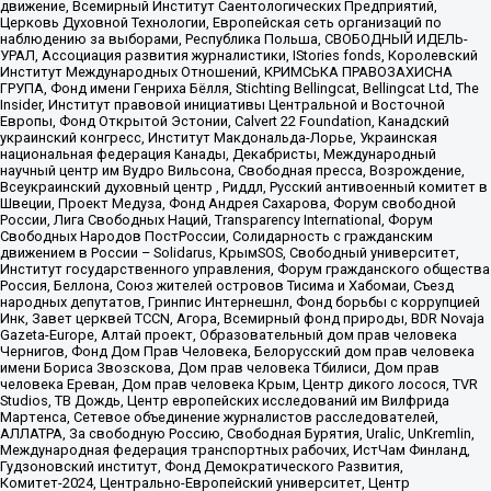
движение, Всемирный Институт Саентологических Предприятий,
Церковь Духовной Технологии, Европейская сеть организаций по
наблюдению за выборами, Республика Польша, СВОБОДНЫЙ ИДЕЛЬ-
УРАЛ, Ассоциация развития журналистики, IStories fonds, Королевский
Институт Международных Отношений, КРИМСЬКА ПРАВОЗАХИСНА
ГРУПА, Фонд имени Генриха Бёлля, Stichting Bellingcat, Bellingcat Ltd, The
Insider, Институт правовой инициативы Центральной и Восточной
Европы, Фонд Открытой Эстонии, Calvert 22 Foundation, Канадский
украинский конгресс, Институт Макдональда-Лорье, Украинская
национальная федерация Канады, Декабристы, Международный
научный центр им Вудро Вильсона, Свободная пресса, Возрождение,
Всеукраинский духовный центр , Риддл, Русский антивоенный комитет в
Швеции, Проект Медуза, Фонд Андрея Сахарова, Форум свободной
России, Лига Свободных Наций, Transparеncy International, Форум
Свободных Народов ПостРоссии, Солидарность с гражданским
движением в России – Solidarus, КрымSOS, Свободный университет,
Институт государственного управления, Форум гражданского общества
Россия, Беллона, Союз жителей островов Тисима и Хабомаи, Съезд
народных депутатов, Гринпис Интернешнл, Фонд борьбы с коррупцией
Инк, Завет церквей TCCN, Агора, Всемирный фонд природы, BDR Novaja
Gazeta-Europe, Алтай проект, Образовательный дом прав человека
Чернигов, Фонд Дом Прав Человека, Белорусский дом прав человека
имени Бориса Звозскова, Дом прав человека Тбилиси, Дом прав
человека Ереван, Дом прав человека Крым, Центр дикого лосося, TVR
Studios, ТВ Дождь, Центр европейских исследований им Вилфрида
Мартенса, Сетевое объединение журналистов расследователей,
АЛЛАТРА, За свободную Россию, Свободная Бурятия, Uralic, UnKremlin,
Международная федерация транспортных рабочих, ИстЧам Финланд,
Гудзоновский институт, Фонд Демократического Развития,
Комитет-2024, Центрально-Европейский университет, Центр