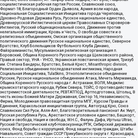
социалистическая рабочая партия России, Славянский союз,
Формат-18, Благородный Орден Дьявола, Армия воли народа,
Национальная Социалистическая Инициатива города Череповца,
Духовно-Родовая Держава Русь, Русское национальное единство,
Древнерусской Инглистической церкви Православных Староверов-
Инглингов, Русский общенациональный союз, Движение против
нелегальной иммиграции, Кровь и Честь, О свободе совести и о
религиозных объединениях, Омская организация общественного
политического движения Русское национальное единство, Северное
Братство, Клуб Болельщиков Футбольного Клуба Динамо,
Файзрахманисты, Мусульманская религиозная организация п.
Боровский, Община Коренного Русского народа Щелковского района,
Правый сектор, УНА - УНСО, Украинская повстанческая армия, Тризуб
им. Степана Бандеры, Братство, Белый Крест, Misanthropic division,
Религиозное объединение последователей инглиизма, Народная
Социальная Инициатива, TulaSkins, Этнополитическое объединение
Русские, Русское национальное объединение Атака, Мечеть Мирмамеда,
Община Коренного Русского народа г. Астрахани, ВОЛЯ, Меджлис
крымскотатарского народа, Рубеж Севера, ТОЙС, О противодействии
экстремистской деятельности, РЕВТАТПОД, Артподготовка, Штольц, В
честь иконы Божией Матери Державная, Сектор 16, Независимость,
Фирма, Молодежная правозащитная группа МПГ, Курсом Правды и
Единения, Каракольская инициативная группа, Автоград Крю, Союз
Славянских Сил Руси, Алля-Аят, Благотворительный пансионат Ак Умут,
Русская республика Русь, Арестантское уголовное единство, Башкорт,
Нация и свобода, Нация и свобода, W.H.С., Фалунь Дафа, Иртыш Ultras,
Русский Патриотический клуб-Новокузнецк/РПК, Сибирский державный
союз, Фонд борьбы с коррупцией, Фонд защиты прав граждан, Штабы
Навального, Совет граждан СССР Прикубанского округа г. Краснодара,