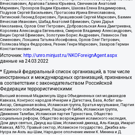
Вячеславович, Арапова Галина Юрьевна, Свечников Анатолий
Мариевич, Прохоров Вадим Юрьевич, Шахова Елена Владимировна,
Подузов Сергей Васильевич, Протасова Ирина Вячеславовна,
Литинский Леонид Борисович, Лукашевский Сергей Маркович, Бахмин
Вячеслав Иванович, Шабад Анатолий Ефимович, Сухих Дарья
Николаевна, Орлов Олег Петрович, Добровольская Анна Дмитриевна,
Королева Александра Евгеньевна, Смирнов Владимир Александрович,
Вицин Сергей Ефимович, Золотухин Борис Андреевич, Левинсон Лев
Семенович, Локшина Татьяна Иосифовна, Орлов Олег Петрович,
Полякова Мара Федоровна, Резник Генри Маркович, Захаров Герман
Константинович
Источник:
http://unro.minjust.ru/NKOForeignAgent.aspx
данные на
24.03.2022
* Единый федеральный список организаций, в том числе
иностранных и международных организаций, признанных
в соответствии с законодательством Российской
Федерации террористическими:
Высший военный Маджлисуль Шура Объединенных сил моджахедов
Кавказа, Конгресс народов Ичкерии и Дагестана, База, Асбат аль-
Ансар, Священная война, Исламская группа, Братья-мусульмане, Партия
исламского освобождения, Лашкар-И-Тайба, Исламская группа,
Движение Талибан, Исламская партия Туркестана, Общество
социальных реформ, Общество возрождения исламского наследия,
Дом двух святых, Джунд аш-Шам, Исламский джихад, Аль-Каида, Имарат
Кавказ, АБТО, Правый сектор, Исламское государство, Джабха аль-
Нусра ли-Ахль аш-Шам, Народное ополчение имени К. Минина и Д.